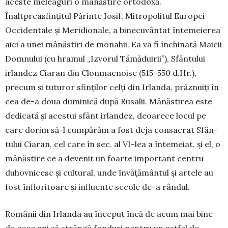
aceste meleaguri o mânăstire orto­doxă.
Înaltpreasfințitul Părinte Iosif, Mitropolitul Euro­pei
Occidentale și Meridionale, a binecu­vân­tat în­temeierea
aici a unei mânăstiri de monahii. Ea va fi închinată Maicii
Domnului (cu hramul „Izvorul Tămăduirii”), Sfântului
irlandez Ciaran din Clon­macnoise (515-550 d.Hr.),
precum și tuturor sfin­ților celți din Irlanda, prăznuiți în
cea de-a doua du­minică după Rusalii. Mânăstirea este
dedicată și acestui sfânt irlandez, deoarece locul pe
care do­rim să-l cumpărăm a fost deja consacrat Sfân­
tului Ciaran, cel care în sec. al VI-lea a înte­meiat, și el, o
mânăstire ce a devenit un foarte im­por­tant centru
duhovnicesc și cultural, unde învățământul și artele au
fost înfloritoare și influente secole de-a rândul.
Românii din Irlanda au început încă de acum mai bine
de zece ani să strângă fonduri pentru un astfel de