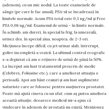
(adenom), cu un mic nodul. La toate examenele de
sânge (pe care le fac anual), PSA-ul se încadrează în
limitele nor­male. Acum PSA total este 0,3 ng/ml și Free
PSA 0,08 ng/ml. Examenul de urină – în limite nor­male.
În schimb, am dureri, în spe­cial la frig, la umezeală,
urinez des, în special ziua, noaptea, de 2-3 ori.
Micțiunea începe dificil, cu jet urinar slab, întrerupt,
golire in­completă a ve­zicii. La ultimul con­trol ecografic
s-a depistat că am o reținere de urină de până la 50%.
La început am luat tratamentul prescris de medic
(Celebrex, Fo­ku­sine etc.), care a ameliorat situa­ția o
perioadă. Apoi am băut ceaiuri și am luat su­plimente
naturiste care se folosesc pentru susține­rea prostatei.
Poate mă ajută cineva cu un sfat: cum aș putea ameliora
această situație, deoa­rece medicul mi-a spus că
vindecare în adenom de pros­tată nu există. Menționez