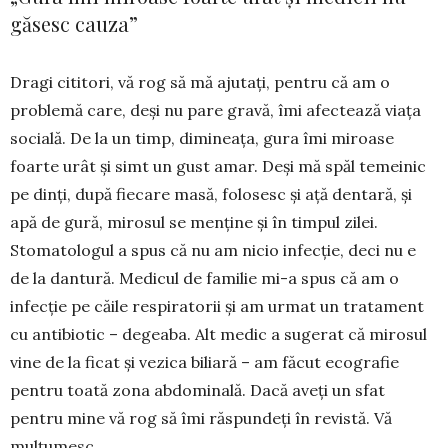
găsesc cauza”
Dragi cititori, vă rog să mă ajutați, pentru că am o
problemă care, deși nu pare gravă, îmi afectează viața
socială. De la un timp, dimineața, gura îmi miroase
foarte urât și simt un gust amar. Deși mă spăl temeinic
pe dinți, după fiecare ma­să, folosesc și ață dentară, și
apă de gură, mirosul se menține și în timpul zilei.
Stomatologul a spus că nu am nicio infecție, deci nu e
de la dantură. Medicul de fa­milie mi-a spus că am o
infecție pe căile res­piratorii și am urmat un tratament
cu anti­­biotic – degeaba. Alt medic a sugerat că mi­rosul
vine de la ficat și vezica biliară – am făcut eco­grafie
pen­tru toată zona abdominală. Da­că aveți un sfat
pentru mine vă rog să îmi răspundeți în revistă. Vă
mulțumesc.