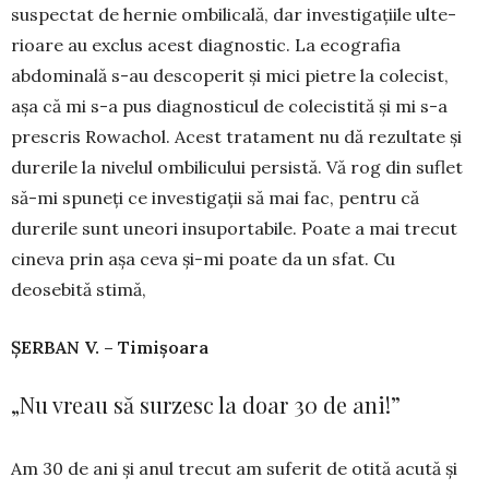
suspectat de hernie ombilicală, dar investigațiile ulte­
rioare au exclus acest diagnostic. La ecografia
abdominală s-au des­coperit și mici pietre la cole­cist,
așa că mi s-a pus diagnosticul de cole­cistită și mi s-a
prescris Ro­wachol. Acest tra­tament nu dă rezultate și
durerile la nivelul ombili­cu­lui persistă. Vă rog din suflet
să-mi spu­neți ce investigații să mai fac, pentru că
durerile sunt uneori insuportabile. Poate a mai trecut
cineva prin așa ceva și-mi poate da un sfat. Cu
deosebită stimă,
ȘERBAN V. – Timișoara
„Nu vreau să surzesc la doar 30 de ani!”
Am 30 de ani și anul trecut am suferit de otită acută și