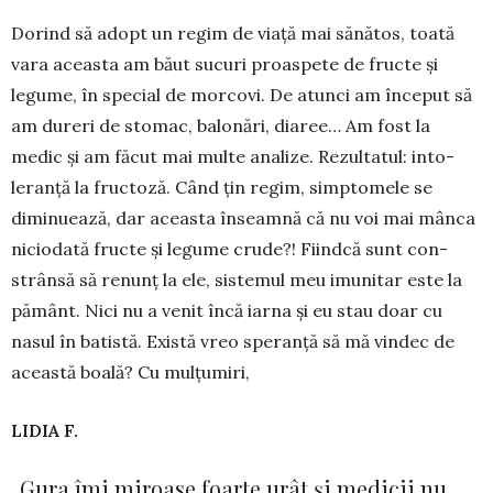
Dorind să adopt un regim de via­ță mai sănătos, toată
vara a­ceas­ta am băut sucuri proaspete de fruc­te și
legume, în special de mor­­covi. De atunci am început să
am dureri de stomac, ba­lo­nări, dia­ree… Am fost la
medic și am făcut mai multe analize. Rezultatul: in­to­
leranță la fructoză. Când țin regim, simptomele se
diminuează, dar aceasta în­­seamnă că nu voi mai mânca
nicio­dată fructe și legume crude?! Fiindcă sunt con­
strânsă să renunț la ele, sistemul meu imunitar este la
pământ. Nici nu a venit încă iarna și eu stau doar cu
nasul în batistă. Există vreo speranță să mă vindec de
această boală? Cu mulțumiri,
LIDIA F.
„Gura îmi miroase foarte urât și medicii nu