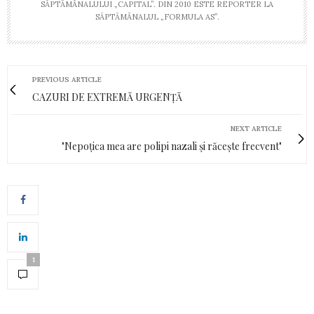
SĂPTĂMÂNALULUI „CAPITAL”. DIN 2010 ESTE REPORTER LA
SĂPTĂMÂNALUL „FORMULA AS”.
PREVIOUS ARTICLE
CAZURI DE EXTREMĂ URGENȚĂ
NEXT ARTICLE
"Nepoțica mea are polipi nazali și răcește frecvent"
1