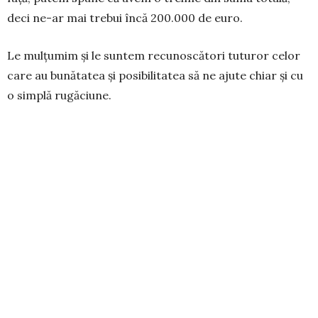
deci ne-ar mai trebui încă 200.000 de euro.
Le mulțumim și le suntem recunoscători tu­turor celor
care au bunătatea și posibilitatea să ne ajute chiar și cu
o simplă rugăciune.
Încă o dată vă mulțumim, dragă „Formula AS”, cei care
faceți atâtea eforturi pentru a aduce un strop de
bucurie în casele românilor. Domnul să vă
binecuvânteze!
Pr. Călin Florea, Protopop de Irlanda
e-mail: revcalin.florea@gmail.com; tel: +353876148140
ROMANIAN PATRIARCHATE