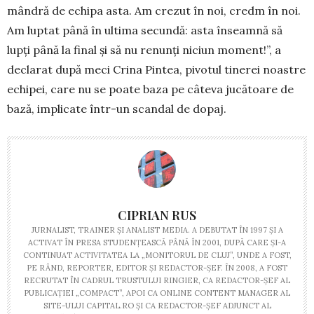
mândră de echipa asta. Am crezut în noi, credm în noi.
Am luptat până în ultima secundă: asta înseamnă să
lupți până la final și să nu renunți niciun moment!”, a
declarat după meci Crina Pintea, pivotul tinerei noastre
echipei, care nu se poate baza pe câteva jucătoare de
bază, implicate într-un scandal de dopaj.
CIPRIAN RUS
JURNALIST, TRAINER ŞI ANALIST MEDIA. A DEBUTAT ÎN 1997 ŞI A
ACTIVAT ÎN PRESA STUDENŢEASCĂ PÂNĂ ÎN 2001, DUPĂ CARE ŞI-A
CONTINUAT ACTIVITATEA LA „MONITORUL DE CLUJ”, UNDE A FOST,
PE RÂND, REPORTER, EDITOR ŞI REDACTOR-ŞEF. ÎN 2008, A FOST
RECRUTAT ÎN CADRUL TRUSTULUI RINGIER, CA REDACTOR-ŞEF AL
PUBLICAŢIEI „COMPACT”, APOI CA ONLINE CONTENT MANAGER AL
SITE-ULUI CAPITAL.RO ŞI CA REDACTOR-ŞEF ADJUNCT AL