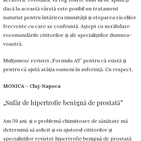
dacă la această vârstă este posibil un tratament
naturist pentru întărirea imunității și stoparea răcelilor
frecvente cu care se confruntă. Aștept cu ne­răbdare
reco­mandările cititorilor și ale specia­liș­tilor dumnea­
voastră.
Mulțumesc revistei „Formula AS” pentru că există și
pentru că ajută atâția oameni în suferință. Cu respect,
MONICA – Cluj-Napoca
„Sufăr de hipertrofie benignă de prostată”
Am 59 ani, și o problemă chinuitoare de sănă­tate mă
determină să solicit și eu ajutorul citito­rilor și
specialiștilor revistei: hipertrofie benignă de prostată