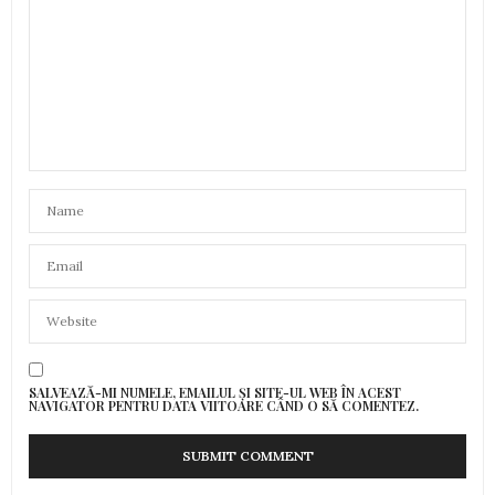
SALVEAZĂ-MI NUMELE, EMAILUL ȘI SITE-UL WEB ÎN ACEST
NAVIGATOR PENTRU DATA VIITOARE CÂND O SĂ COMENTEZ.