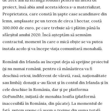
proiect, însă abia anul acesta ideea s-a materializat.
Proprietatea, care constă în șapte case scandinave din
lemn, am­pla­sate pe un teren de circa 1 hectar, costă
300.000 de euro, pe care trebuie să-i plătim până la
sfârșitul anului 2020. Încă așteptăm să semnăm
contractul, moment în care o mică obște se va putea
instala acolo și va începe viața comuni­tară monahală.
Românii din Irlanda au început deja să sprijine proiectul
(și nu numai românii, pentru că mâ­năs­tirea va fi
deschisă oricui, indiferent de vârstă, ra­să, naționalitate
sau limbă); donații s-au făcut și în contul din Irlanda și în
cele deschise în Ro­mânia, dar și pe platforma
GoFundMe, inițiată de mo­nahia Iosifia (plat­formă
inaccesibilă în România, din păcate). La momentul de
față, putem spune că avem o treime din suma totală,