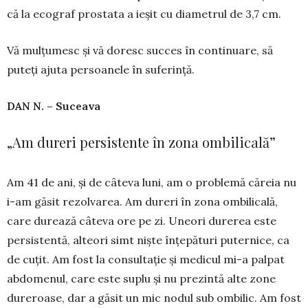
că la ecograf prostata a ieșit cu diametrul de 3,7 cm.
Vă mulțumesc și vă doresc succes în conti­nuare, să
puteți ajuta persoanele în suferință.
DAN N. – Suceava
„Am dureri persistente în zona ombilicală”
Am 41 de ani, și de câteva luni, am o problemă căreia nu
i-am găsit rezolvarea. Am dureri în zona ombilicală,
care durează câ­teva ore pe zi. Uneori durerea este
persistentă, alteori simt niște înțe­pături puternice, ca
de cu­țit. Am fost la consultație și medicul mi-a palpat
abdo­menul, care este suplu și nu prezintă alte zone
dureroase, dar a găsit un mic nodul sub om­bilic. Am fost