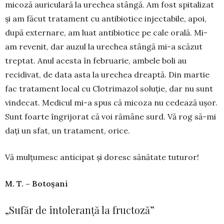
micoză auriculară la urechea stângă. Am fost spitalizat
și am făcut tratament cu antibiotice injectabile, apoi,
după exter­nare, am luat antibio­tice pe cale orală. Mi-
am revenit, dar auzul la urechea stângă mi-a scăzut
treptat. Anul acesta în februarie, ambele boli au
recidivat, de data asta la ure­chea dreaptă. Din martie
fac tratament local cu Clo­tri­mazol solu­ție, dar nu sunt
vin­decat. Me­dicul mi-a spus că mi­coza nu cedea­ză ușor.
Sunt foarte îngrijorat că voi ră­mâne surd. Vă rog să-mi
dați un sfat, un tra­ta­ment, orice.
Vă mulțumesc anticipat și doresc sănătate tuturor!
M. T. – Botoșani
„Sufăr de intoleranță la fructoză”