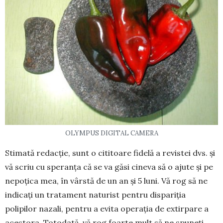
OLYMPUS DIGITAL CAMERA
Stimată redacție, sunt o cititoare fidelă a re­vistei dvs. și
vă scriu cu speranța că se va găsi cineva să o ajute și pe
nepoțica mea, în vârstă de un an și 5 luni. Vă rog să ne
indicați un tratament naturist pentru dispariția
polipilor nazali, pentru a evita operația de extirpare a
acestora. Totodată, vă rog foarte mult să ne spuneți