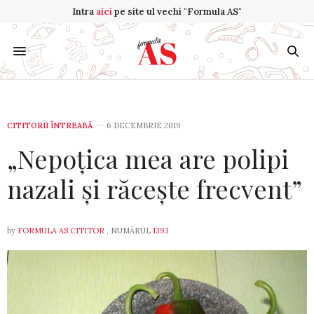
Intra
aici
pe site ul vechi "Formula AS"
CITITORII ÎNTREABĂ
6 DECEMBRIE 2019
„Nepoțica mea are polipi
nazali și răcește frecvent”
by
FORMULA AS CITITOR
, NUMĂRUL
1393