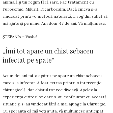
animală și țin regim fără sare. Fac tratament cu
Furosemid, Milurit, Di­carbocalm. Dacă cineva s-a
vindecat printr-o metodă naturistă, îl rog din suflet să
mă ajute și pe mine. Am doar 47 de ani. Vă mulțumesc.
ȘTEFANIA – Vaslui
„Îmi tot apare un chist sebaceu
infectat pe spate”
Acum doi ani mi-a apărut pe spate un chist sebaceu
care s-a infectat. A fost extras printr-o inter­venție
chirurgicală, dar chistul tot recidivea­ză. Apelez la
experiența citi­torilor care s-au con­fruntat cu această
situație și s-au vindecat fără a mai ajunge la Chirur­gie.
Cu speranța că mă veți ajuta, vă mulțumesc anticipat.