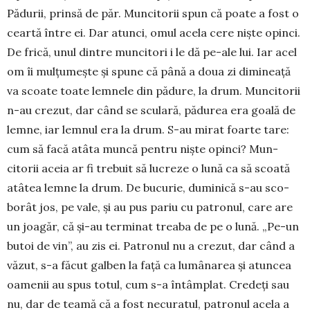
Pădurii, prin­să de păr. Munci­torii spun că poate a fost o
ceartă între ei. Dar atunci, omul acela cere niște opinci.
De fri­că, unul dintre mun­citori i le dă pe-ale lui. Iar acel
om îi mul­țumește și spune că până a doua zi dimineață
va scoate toate lem­nele din pădure, la drum. Mun­ci­torii
n-au crezut, dar când se scu­lară, pădurea era goală de
lemne, iar lemnul era la drum. S-au mirat foarte tare:
cum să facă atâta muncă pentru niște opinci? Mun­
citorii aceia ar fi trebuit să lucreze o lună ca să scoată
atâtea lemne la drum. De bu­curie, duminică s-au sco­
borât jos, pe vale, și au pus pariu cu patronul, care are
un joagăr, că și-au terminat trea­ba de pe o lună. „Pe-un
butoi de vin”, au zis ei. Patronul nu a crezut, dar când a
văzut, s-a făcut galben la față ca lu­mâ­narea și atun­cea
oamenii au spus totul, cum s-a întâmplat. Credeți sau
nu, dar de teamă că a fost necu­ratul, patronul acela a