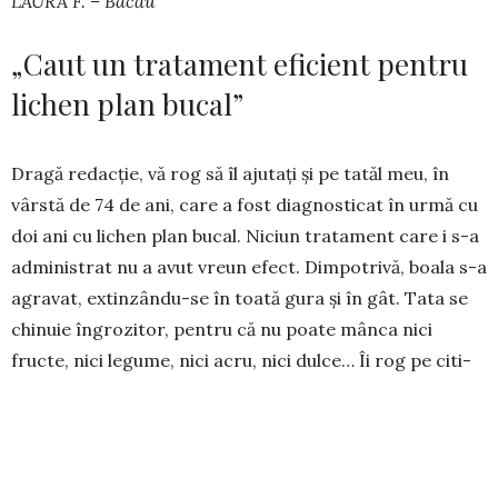
LAURA F. – Bacău
„Caut un tratament eficient pentru
lichen plan bucal”
Dragă redacție, vă rog să îl ajutați și pe tatăl meu, în
vârstă de 74 de ani, care a fost diag­nos­ti­cat în urmă cu
doi ani cu lichen plan bucal. Niciun tratament care i s-a
admi­nistrat nu a avut vreun efect. Dimpotrivă, boala s-a
agravat, extin­zându-se în toată gura și în gât. Tata se
chinuie îngrozitor, pentru că nu poate mânca nici
fructe, nici legume, nici acru, nici dulce… Îi rog pe citi­
torii care cunosc un remediu pentru această boală să îl
ajute pe tata. Vă mulțumesc din suflet.
GABRIELA B. – Galați