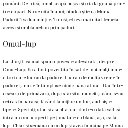
pământ. De frică, omul scapă pușca și o ia la goa­nă prin­
tre copaci. Nu se uită înapoi, fiind­că știe că Muma
Pădurii îi va lua mințile. Totuși, el n-a mai uitat fe­me­ia
aceea și umbla ne­bun prin păduri.
Omul-lup
La sfârșit, vă mai spun o poveste ade­vă­rată, despre
Omul-Lup. Ea a fost po­vestită în sat de mai mulți mun­­
citori care lucrau la pădure. Lu­crau de multă vreme în
pădure și nu se întâmplase nimic pâ­nă atunci. Dar într-
o seară de primăvară, după sfâr­șitul muncii și când s-au
retras în ba­­racă, făcând la mijloc un foc, aud niște
țipete. Spe­riați, stau și ascultă, dar dintr-o dată văd că
intră un om acoperit pe jumă­tate cu blană, așa, ca la
lupi. Chiar și se­măna cu un lup și avea în mână pe Muma