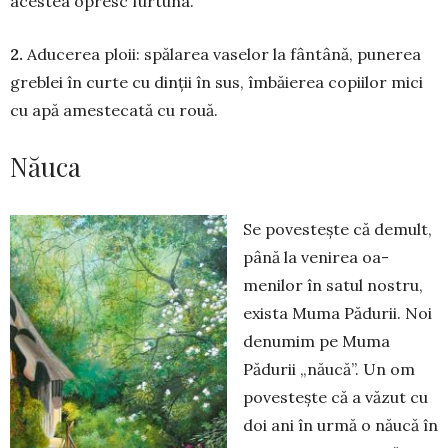
acestea opresc furtuna.
2.
Aducerea ploii: spă­larea vaselor la fân­tâ­nă, pu­nerea
greblei în curte cu dinții în sus, îm­băierea copiilor mici
cu apă ames­tecată cu rouă.
Năuca
Se povestește că de­mult,
până la ve­nirea oa­
menilor în satul nostru,
exis­­ta Muma Pădurii. Noi
denumim pe Muma
Pădu­rii „nă­ucă”. Un om
po­ves­tește că a văzut cu
doi ani în urmă o năucă în