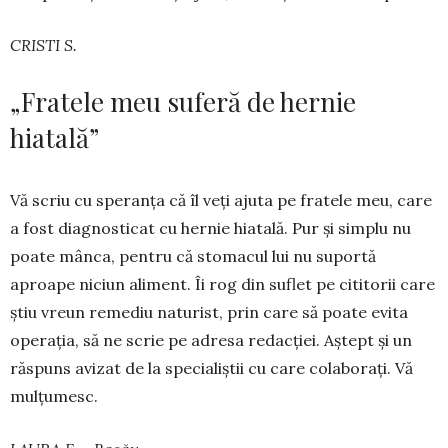
CRISTI S.
„Fratele meu suferă de hernie
hiatală”
Vă scriu cu spe­ranța că îl veți ajuta pe fratele meu, care
a fost diagnosticat cu hernie hiatală. Pur și simplu nu
poate mânca, pentru că stomacul lui nu suportă
aproape niciun aliment. Îi rog din suflet pe cititorii care
știu vreun remediu na­turist, prin care să poa­te evita
operația, să ne scrie pe adresa re­dacției. Aștept și un
răspuns avizat de la specialiștii cu care cola­borați. Vă
mulțumesc.