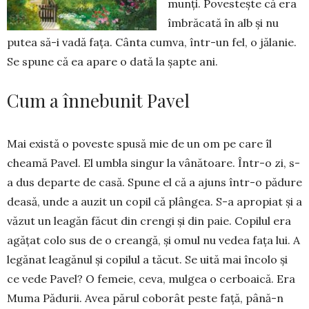
munți. Povestește că era
îm­brăcată în alb și nu
putea să-i vadă fața. Cânta cumva, într-un fel, o jăla­nie.
Se spu­ne că ea apare o dată la șap­te ani.
Cum a înnebunit Pavel
Mai există o po­veste spusă mie de un om pe care îl
chea­mă Pa­vel. El um­bla singur la vâ­nă­toare. Într-o zi, s-
a dus departe de casă. Spune el că a ajuns într-o pă­dure
deasă, unde a auzit un copil că plângea. S-a apro­piat și a
vă­zut un lea­găn făcut din crengi și din paie. Co­pilul era
agă­­țat colo sus de o creangă, și omul nu ve­dea fața lui. A
le­gănat leagănul și copilul a tăcut. Se uită mai încolo și
ce vede Pavel? O fe­meie, ceva, mulgea o cerboaică. Era
Muma Pădurii. Avea părul coborât pes­­te față, până-n