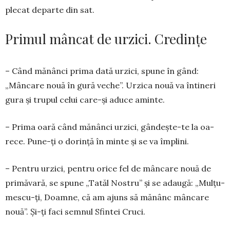
plecat de­par­te din sat.
Primul mâncat de urzici. Credințe
– Când mănânci prima da­tă ur­zici, spune în gând:
„Mân­­care nouă în gură ve­che”. Urzica nouă va în­tineri
gura și trupul celui care-și adu­ce amin­te.
– Prima oară când mă­nânci urzici, gân­dește-te la oa­
rece. Pune-ți o dorin­ță în minte și se va împlini.
– Pentru urzici, pentru ori­ce fel de mâncare nouă de
primăvară, se spune „Ta­tăl Nostru” și se adaugă: „Mulțu­
mes­cu-ți, Doam­ne, că am ajuns să mă­­nânc mâncare
no­uă”. Și-ți faci sem­nul Sfintei Cruci.