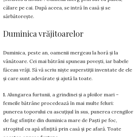
călare pe cai. După aceea, se intră în casă și se
sărbătorește.
Duminica vrăjitoarelor
Duminica, pes­­te an, oa­menii mergeau la horă și la
vânătoare. Cei mai bă­trâni spuneau po­vești, iar babele
făceau vrăji. Să vă scriu niște su­perstiții inventate de ele
și care sunt adevă­rate și aju­tă la toate.
1.
Alungarea furtunii, a grindinei și a ploilor mari –
femeile bătrâne pro­ce­dează în mai multe feluri:
punerea toporului cu as­cuțișul în sus, pune­rea crengilor
de fag sfin­țite din duminica mare de Paști pe foc,
stropitul cu apă sfințită prin casă și pe afară. Toate