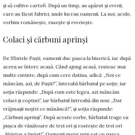
și să cultive car­tofi. După un timp, au apărut și evreii,
care au făcut fabrici, un­de lu­crau oamenii. La noi, acolo,
vorbim româ­nește, ru­sește și evre­iește.
Colaci și cărbuni aprinși
De Sfintele Paști, oa­menii duc pasca la bise­rică, iar după
aceea se întorc acasă. Când ajung acasă, ros­tesc mai
multe cu­vin­te, după cum cere datina, adi­că: „Noi ce
mâncăm, azi, de Paști?”, întreabă bărbatul pe soție, iar
soția răs­pun­de: „După cum este legea, azi mâncăm
colaci și copturi”, iar bărbatul în­trea­bă din nou: „Dar
vrăj­mașii noș­­tri ce mănân­că?”, și soția răs­punde:
„Cărbuni aprinși”. După aces­te vorbe, bărbatul trage cu
pușca de vânătoare de trei ori și rostește de trei ori
„Hristos a înviat!”. Oamenii merg prin sat cu pasca,