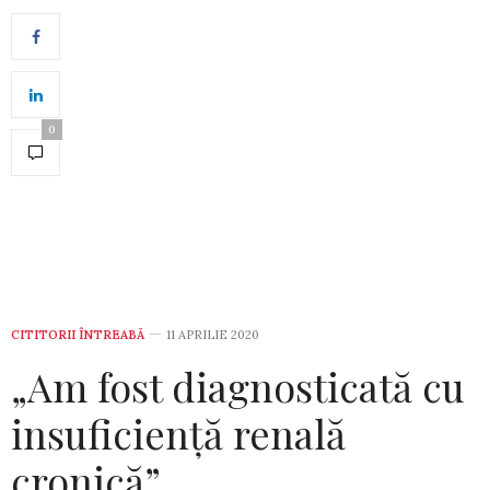
0
CITITORII ÎNTREABĂ
11 APRILIE 2020
„Am fost diagnosticată cu
insuficiență renală
cronică”