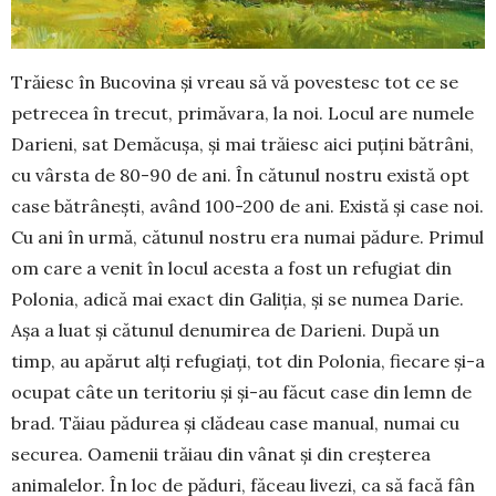
Trăiesc în Bucovina și vreau să vă po­vestesc tot ce se
petrecea în trecut, primăva­ra, la noi. Locul are numele
Darieni, sat De­măcușa, și mai trăiesc aici puțini bătrâni,
cu vârsta de 80-90 de ani. În cătunul nostru există opt
case bă­trâ­nești, având 100-200 de ani. Există și case noi.
Cu ani în urmă, cătunul nos­tru era numai pădure. Primul
om care a venit în locul acesta a fost un refugiat din
Polonia, adică mai exact din Galiția, și se numea Darie.
Așa a luat și că­tunul denumirea de Da­rieni. După un
timp, au apărut alți refu­giați, tot din Po­lonia, fiecare și-a
ocu­pat câte un teritoriu și și-au fă­cut case din lemn de
brad. Tăiau pădurea și clădeau case ma­nual, numai cu
se­cu­rea. Oa­menii trăiau din vâ­nat și din creș­terea
animalelor. În loc de pă­duri, fă­ceau livezi, ca să facă fân