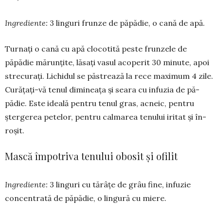
Ingrediente:
3 linguri frunze de păpădie, o cană de apă.
Turnați o cană cu apă clocotită peste frunzele de
păpădie mărunțite, lăsați vasul acoperit 30 minute, apoi
strecurați. Lichidul se păstrează la rece maximum 4 zile.
Curățați-vă te­nul dimineața și seara cu infuzia de pă­
pădie. Este ideală pentru tenul gras, acneic, pentru
ștergerea petelor, pentru calmarea tenului iritat și în­
roșit.
Mască împotriva tenului obosit și ofilit
Ingrediente:
3 linguri cu tărâțe de grâu fine, infuzie
concentrată de pă­pădie, o lingură cu miere.