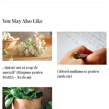
You May Also Like
„Ajutați-mă să scap de
Cititorii mulțumesc pentru
amețeli” (Răspuns pentru
vindecări
MARIA – Beclean)