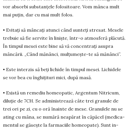
vor absorbi substanțele fo­lositoare. Vom mânca mult
mai puțin, dar cu mai mult folos.
• Evitați să mâncați atunci când sunteți stresat. Mesele
trebuie să fie servite în liniște, într-o atmo­sferă plăcută.
În timpul mesei este bine să vă concentrați asupra
mâncării. „Când mă­nânci, mulțumește-te să mănânci”.
• Este interzis să beți lichide în timpul mesei. Lichidele
se vor bea cu în­ghi­țituri mici, după masă.
• Există un re­mediu homeo­patic, Argentum Nitricum,
diluție de 7CH. Se admi­nistrează câte trei granule de
trei ori pe zi, cu o oră înainte de mese. Granulele nu se
ating cu mâna, se nu­mără neapărat în căpăcel (me­di­ca­
mentul se găsește la far­ma­ciile homeopate). Sunt in­