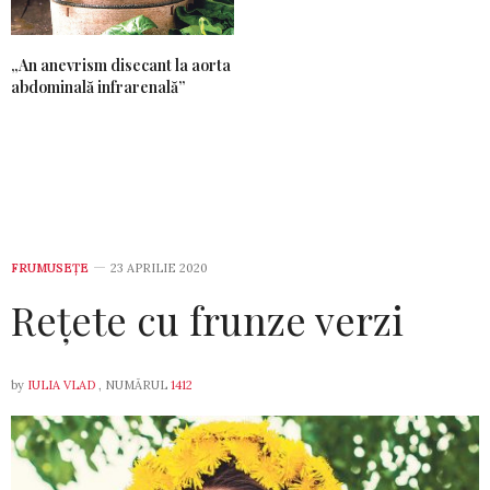
„An anevrism disecant la aorta
abdominală infrarenală”
FRUMUSEȚE
23 APRILIE 2020
Rețete cu frunze verzi
by
IULIA VLAD
, NUMĂRUL
1412