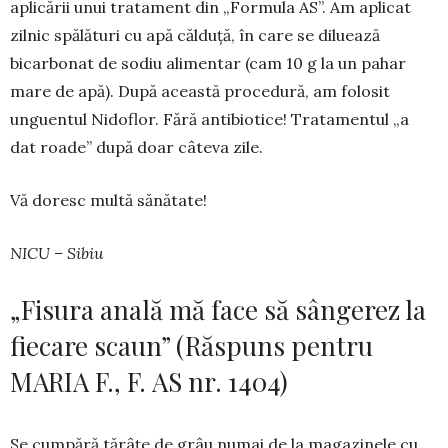
aplicării unui tratament din „Formula AS”. Am aplicat
zilnic spălături cu apă călduță, în care se diluează
bicarbonat de sodiu ali­mentar (cam 10 g la un pahar
mare de apă). După această procedură, am folosit
unguentul Nidoflor. Fără antibiotice! Trata­mentul „a
dat roade” după doar câteva zile.
Vă doresc multă sănătate!
NICU – Sibiu
„Fisura anală mă face să sângerez la
fiecare scaun” (Răspuns pentru
MARIA F., F. AS nr. 1404)
Se cumpără tărâțe de grâu nu­mai de la magazinele cu