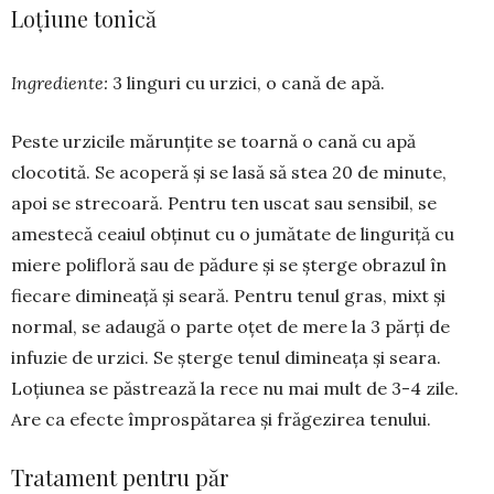
Loţiune tonică
Ingrediente:
3 linguri cu urzici, o cană de apă.
Peste urzicile mărunţite se toarnă o cană cu apă
clocotită. Se acoperă şi se lasă să stea 20 de minute,
apoi se strecoară. Pentru ten uscat sau sen­sibil, se
amestecă ceaiul obţinut cu o jumătate de linguriţă cu
miere poli­floră sau de pădure şi se şterge obra­zul în
fiecare dimineaţă şi seară. Pen­tru tenul gras, mixt și
normal, se adau­gă o parte oţet de mere la 3 părţi de
infuzie de urzici. Se șterge tenul dimineaţa şi seara.
Loţiunea se păs­trează la rece nu mai mult de 3-4 zile.
Are ca efecte împrospătarea şi frăge­zirea tenului.
Tratament pentru păr