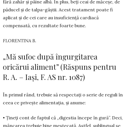
fără zahăr și pâine albă. În plus, beți ceai de mă­ceșe, de
păducel și de talpa-gâș­tii. Acest trata­ment poa­te fi
aplicat și de cei care au in­su­ficiență cardiacă
compensată, cu rezultate foarte bune.
FLORENTINA B.
„Mă sufoc după îngurgitarea
oricărui aliment” (Răspuns pentru
R. A. – Iași, F. AS nr. 1087)
În primul rând, trebuie să respectați o se­rie de reguli în
ceea ce privește alimentația, și anume:
• Țineți cont de faptul că „digestia începe în gură”. Deci,
mâncarea trebuie bine mestecată. Astfel, sublingual se