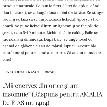
produse naturale. Se pun la fiert 2 litri de apă și, când
dau în clocot, se adaugă două mâini de tărâțe. Se stin­ge
fo­cul și se lasă să se limpe­zească lichidul. Apoi se stre­
coară. Se pune lichi­dul într-un lighean și se fac băi de
șezut, cam 5-10 mi­nute. Lichidul să fie călduț. Băile se
fac seara și dimi­neața. După baie, se unge locul cu
cremă de gălbenele sau de mărul-lupului. Aceste băi
sunt bune și pentru cine are prurit. Să auzim numai de
bine!
IONEL DUMITRAȘCU – Buzău
„Mă enervez din orice și am
insomnie” (Răspuns pentru AMALIA
D., F. AS nr. 1404)