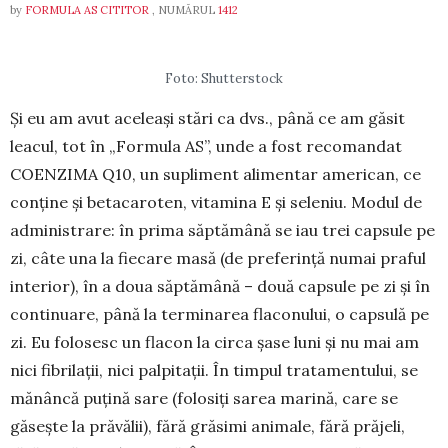
by
FORMULA AS CITITOR
, NUMĂRUL
1412
Foto: Shutterstock
Și eu am avut aceleași stări ca dvs., până ce am găsit
leacul, tot în „Formula AS”, unde a fost reco­mandat
COENZIMA Q10, un supliment ali­mentar american, ce
conține și beta­caroten, vita­mina E și seleniu. Modul de
admi­nis­trare: în pri­ma săptă­mână se iau trei capsule pe
zi, câte una la fiecare masă (de preferință nu­mai praful
interior), în a doua săptă­mână – două capsule pe zi și în
continuare, până la termina­rea flaconului, o capsulă pe
zi. Eu folosesc un flacon la circa șase luni și nu mai am
nici fibrilații, nici palpita­ții. În timpul tratamentului, se
mănâncă puțină sare (folosiți sarea marină, care se
găsește la pră­vălii), fără grăsimi animale, fără prăjeli,