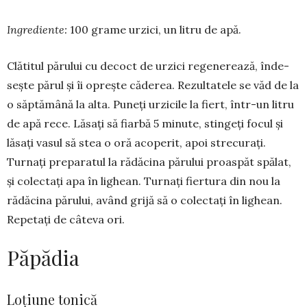
Ingrediente:
100 grame urzici, un li­tru de apă.
Clătitul părului cu decoct de urzici re­generează, înde­
seşte părul şi îi o­preşte căderea. Re­zul­tatele se văd de la
o săptămână la alta. Puneţi urzicile la fiert, într-un litru
de apă rece. Lă­sați să fiarbă 5 minute, stingeți focul și
lăsaţi vasul să stea o oră aco­perit, apoi strecurați.
Turnaţi prepa­ratul la rădăcina părului proaspăt spălat,
şi colectaţi apa în lighean. Tur­naţi fier­tura din nou la
rădăcina părului, a­vând grijă să o colectaţi în li­ghean.
Repetaţi de câteva ori.
Păpădia
Loțiune tonică