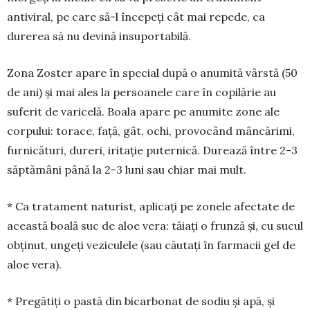
antiviral, pe care să-l începeți cât mai re­pede, ca
durerea să nu devină insuportabilă.
Zona Zoster apare în special după o anumită vârstă (50
de ani) și mai ales la persoanele care în copilărie au
suferit de varicelă. Boala apare pe anumite zone ale
corpului: torace, față, gât, ochi, provocând mâncărimi,
furnicături, dureri, iritație puternică. Durează între 2-3
săptămâni până la 2-3 luni sau chiar mai mult.
* Ca tratament naturist, aplicați pe zonele afectate de
această boală suc de aloe vera: tăiați o frunză și, cu sucul
obținut, ungeți veziculele (sau căutați în farmacii gel de
aloe vera).
* Pregătiți o pastă din bicarbonat de sodiu și apă, și