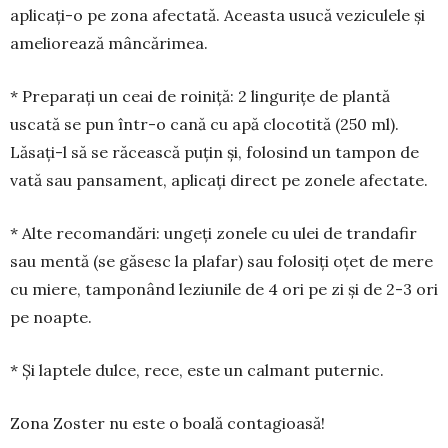
aplicați-o pe zona afectată. Aceasta usucă veziculele și
ameliorează mâncărimea.
* Preparați un ceai de roiniță: 2 lingurițe de plantă
uscată se pun într-o cană cu apă clocotită (250 ml).
Lăsați-l să se răcească puțin și, folosind un tampon de
vată sau pansament, aplicați direct pe zonele afectate.
* Alte recomandări: ungeți zonele cu ulei de trandafir
sau mentă (se găsesc la plafar) sau fo­losiți oțet de mere
cu miere, tamponând leziunile de 4 ori pe zi și de 2-3 ori
pe noapte.
* Și laptele dulce, rece, este un calmant puternic.
Zona Zoster nu este o boală contagioasă!