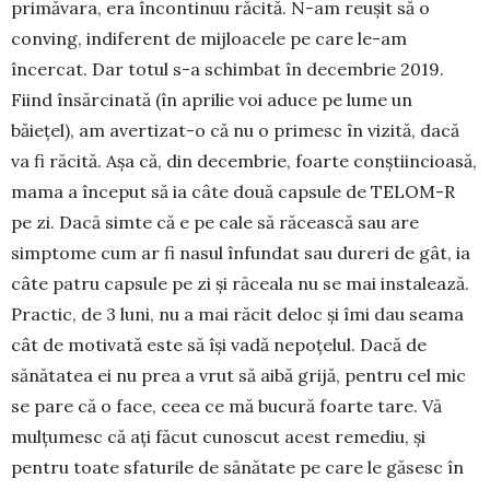
primăvara, era încontinuu răcită. N-am reușit să o
conving, indi­ferent de mijloacele pe care le-am
încercat. Dar totul s-a schimbat în decembrie 2019.
Fiind însăr­cinată (în aprilie voi aduce pe lume un
băiețel), am avertizat-o că nu o primesc în vizită, dacă
va fi răcită. Așa că, din decembrie, foarte conștiin­cioasă,
mama a început să ia câte două capsule de TELOM-R
pe zi. Dacă simte că e pe cale să ră­cească sau are
simptome cum ar fi nasul înfundat sau dureri de gât, ia
câte patru capsule pe zi și ră­ceala nu se mai instalează.
Practic, de 3 luni, nu a mai răcit deloc și îmi dau seama
cât de motivată este să își vadă nepoțelul. Dacă de
sănătatea ei nu prea a vrut să aibă grijă, pentru cel mic
se pare că o face, ceea ce mă bucură foarte tare. Vă
mulțu­mesc că ați făcut cunoscut acest remediu, și
pentru toate sfaturile de sănătate pe care le găsesc în