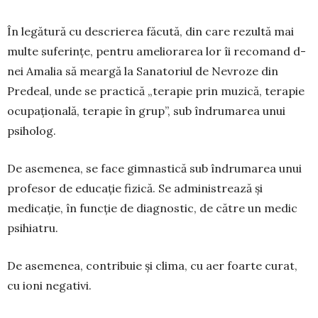
În legătură cu descrie­rea făcută, din care re­zultă mai
multe suferințe, pentru ameliorarea lor îi recomand d-
nei Amalia să meargă la Sa­natoriul de Nevroze din
Predeal, unde se practică „tera­pie prin muzică, tera­pie
ocupa­țională, tera­pie în grup”, sub îndrumarea unui
psiholog.
De asemenea, se face gimnastică sub îndru­marea unui
profesor de educație fizică. Se admi­nistrează și
medicație, în funcție de diagnostic, de către un medic
psihiatru.
De asemenea, contribuie și clima, cu aer foar­te curat,
cu ioni negativi.