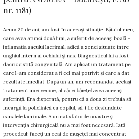
nr. 1181)
Acum 20 de ani, am fost în aceeași situație. Băiatul meu,
care avea atunci două luni, a suferit de aceeași boală –
inflamația sacului la­crimal, adi­că a zonei situate între
unghiul intern al ochiu­lui și nas. Diagnosticul lui a fost
dacriocistită congenitală. Am aplicat un tratament pe
care l-am considerat a fi cel mai potrivit și care a dat
rezultate imediat. După un an, am reco­mandat același
tratament unei vecine, al cărei băiețel avea aceeași
suferință. Era dis­perată, pentru că a doua zi trebuia să
meargă la poli­clinică cu copilul, să-i fie des­fundate
canalele lacrimale. A urmat sfaturile noas­tre și
intervenția chirurgicală nu a mai fost necesară. Iată
proce­deul: faceți un ceai de mu­șețel mai concentrat