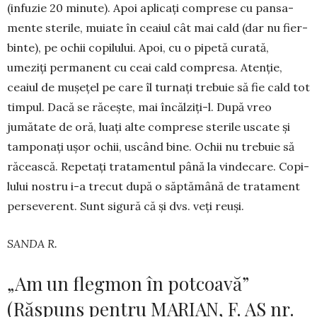
(infuzie 20 mi­nute). Apoi apli­cați comprese cu pansa­
mente sterile, muiate în ceaiul cât mai cald (dar nu fier­
binte), pe ochii copilului. Apoi, cu o pi­petă cura­tă,
umeziți perma­nent cu ceai cald com­presa. Aten­ție,
ceaiul de mușețel pe care îl turnați trebuie să fie cald tot
tim­pul. Dacă se răcește, mai în­căl­ziți-l. După vreo
jumătate de oră, luați alte comprese sterile uscate și
tamponați ușor ochii, uscând bine. Ochii nu trebuie să
răcească. Repe­tați tra­tamentul până la vin­decare. Copi­
lului nostru i-a trecut după o săp­­tămână de tratament
perseverent. Sunt si­gură că și dvs. veți reuși.
SANDA R.
„Am un flegmon în potcoavă”
(Răspuns pentru MARIAN, F. AS nr.