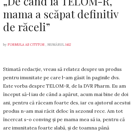
„De când ia TELOM-R,
mama a scăpat definitiv
de răceli”
by
FORMULA AS CITITOR
, NUMĂRUL
1412
Stimată redacție, vreau să relatez despre un produs
pentru imunitate pe care l-am găsit în pagi­nile dvs.
Este vorba despre TELOM-R, de la DVR Pharm. Eu am
început să-l iau de când a apărut, acum mai bine de doi
ani, pentru că răceam foarte des, iar cu ajutorul acestui
produs n-am mai răcit deloc în sezonul rece. Am tot
încercat s-o conving și pe mama mea să ia, pentru că
are imunitatea foarte slabă, și de toamna până