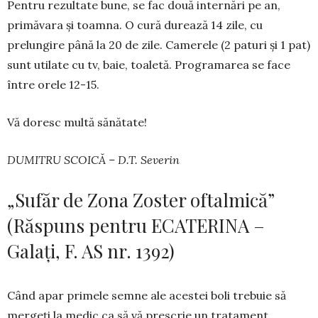
Pentru rezultate bune, se fac două internări pe an,
primăvara și toamna. O cură durează 14 zile, cu
prelungire până la 20 de zile. Camerele (2 pa­turi și 1 pat)
sunt utilate cu tv, baie, toaletă. Pro­gramarea se face
între orele 12-15.
Vă doresc multă sănătate!
DUMITRU SCOICĂ – D.T. Severin
„Sufăr de Zona Zoster oftalmică”
(Răspuns pentru ECATERINA –
Galați, F. AS nr. 1392)
Când apar primele semne ale acestei boli tre­buie să
mergeți la medic ca să vă prescrie un tra­tament