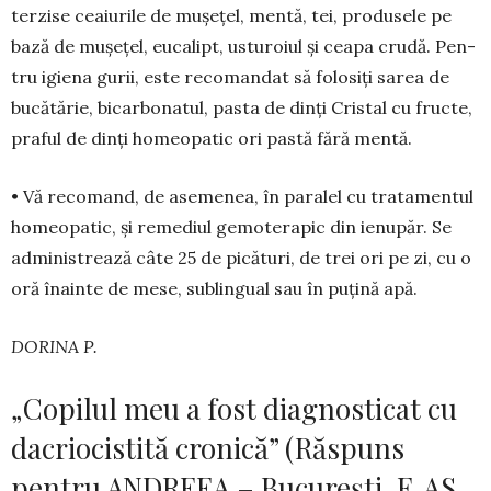
terzise ceaiu­rile de mu­șe­țel, men­tă, tei, pro­du­sele pe
bază de mu­șețel, eu­ca­lipt, usturoiul și ceapa crudă. Pen­
tru igiena gurii, este reco­man­dat să folosiți sarea de
bucătărie, bicar­bo­natul, pasta de dinți Cristal cu fructe,
praful de dinți homeo­patic ori pastă fără mentă.
• Vă reco­mand, de ase­me­nea, în paralel cu tratamentul
homeo­pa­tic, și re­mediul gemoterapic din ienu­pă­r. Se
ad­mi­nistrează câte 25 de picături, de trei ori pe zi, cu o
oră înainte de mese, sublingual sau în puțină apă.
DORINA P.
„Copilul meu a fost diagnosticat cu
dacriocistită cronică” (Răspuns
pentru ANDREEA – București, F. AS