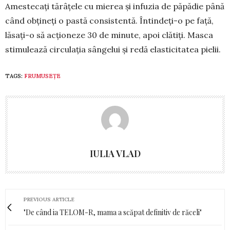
Amestecați tărâțele cu mierea și infuzia de păpădie pâ­nă
când obțineți o pastă con­sistentă. În­tindeți-o pe față,
lă­sați-o să acțio­neze 30 de minute, apoi clă­tiți. Masca
stimulează circulația sângelui și redă elasticitatea pielii.
TAGS:
FRUMUSEȚE
IULIA VLAD
PREVIOUS ARTICLE
"De când ia TELOM-R, mama a scăpat definitiv de răceli"