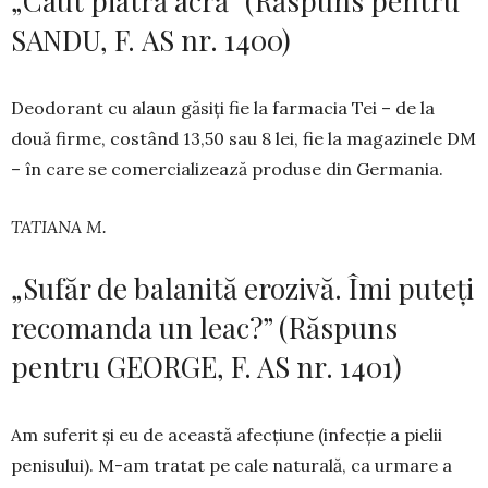
„Caut piatră acră” (Răspuns pentru
SANDU, F. AS nr. 1400)
Deodorant cu alaun găsiți fie la farmacia Tei – de la
două firme, cos­tând 13,50 sau 8 lei, fie la ma­ga­zinele DM
– în care se comer­cia­lizează produse din Germania.
TATIANA M.
„Sufăr de balanită erozivă. Îmi puteți
recomanda un leac?” (Răspuns
pentru GEORGE, F. AS nr. 1401)
Am suferit și eu de această afec­țiune (infecție a pielii
penisului). M-am tratat pe cale naturală, ca urmare a