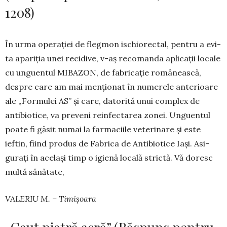
1208)
În urma operației de flegmon ischiorectal, pentru a evi­
ta apariția unei recidive, v-aș reco­manda aplicații locale
cu unguentul MIBAZON, de fa­bri­cație românească,
despre care am mai men­ționat în nu­me­­rele anterioare
ale „For­mulei AS” și care, datorită unui com­plex de
antibio­tice, va preveni reinfectarea zonei. Unguentul
poate fi găsit numai la farmaciile veterinare și este
ieftin, fiind pro­dus de Fa­brica de Antibiotice Iași. Asi­
gurați în același timp o igie­nă locală strictă. Vă doresc
multă sănătate,
VALERIU M. – Timișoara