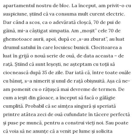
apar­tamentul nostru de bloc. La început, am pri­vit-o cu
suspiciune, știind că va consuma mult curent electric.
Dar când a scos, ca o ade­vărată cloșcă, 70 de pui de
găină, mi-a câștigat sim­patia. Am „moșit” cele 70 de
ghemotoace au­rii, apoi, după ce „s-au zburat”, au luat
drumul satului în care locuiesc bunicii. Clocitoarea a
luat în grijă o nouă serie de ouă, de data aceas­ta – de
rață. Știind că sunt leșești, ne așteptam cu toții să
ciocnească după 35 de zile. Dar iată că, între toate ouăle
cu bănuț, s-a ni­me­rit și unul de rață obișnuită. Așa că ne-
am po­me­­nit cu o rățușcă mai devreme de ter­men. De
cum a ieșit din găoace, a în­ceput să facă o gălăgie
cumplită. Pro­babil că se simțea singură și speriată
printre atâtea zeci de ouă cufundate în tăcere perfectă
și puse pe muncă, pentru a construi vieți noi. Sau poa­te
că voia să ne anunțe că a venit pe lume și solicita