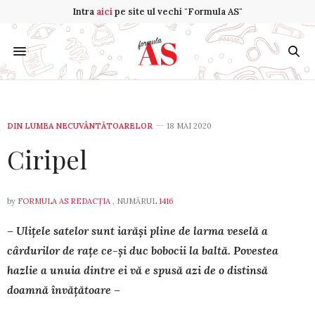
Intra
aici
pe site ul vechi "Formula AS"
DIN LUMEA NECUVÂNTĂTOARELOR
18 MAI 2020
Ciripel
by
FORMULA AS REDACȚIA
, NUMĂRUL
1416
– Ulițele satelor sunt iarăși pline de larma veselă a
cârdurilor de rațe ce-și duc bobocii la baltă. Povestea
hazlie a unuia dintre ei vă e spusă azi de o distinsă
doamnă învățătoare –