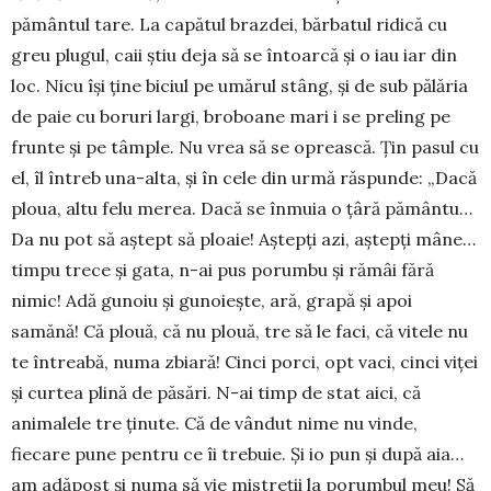
pământul tare. La capătul brazdei, bărbatul ridică cu
greu plugul, caii știu deja să se întoarcă și o iau iar din
loc. Nicu își ține biciul pe umărul stâng, și de sub pălăria
de paie cu boruri largi, broboane mari i se preling pe
frunte și pe tâmple. Nu vrea să se opreas­că. Țin pasul cu
el, îl întreb una-alta, și în cele din urmă răspunde: „Dacă
ploua, altu felu merea. Dacă se înmuia o țâră pă­mântu…
Da nu pot să aștept să ploaie! Aștepți azi, aștepți mâne…
timpu trece și gata, n-ai pus porumbu și rămâi fără
nimic! Adă gunoiu și gunoiește, ară, grapă și apoi
samănă! Că plouă, că nu plouă, tre să le faci, că vitele nu
te în­treabă, numa zbiară! Cinci porci, opt vaci, cinci viței
și curtea plină de păsări. N-ai timp de stat aici, că
animalele tre ținute. Că de vândut nime nu vinde,
fiecare pune pentru ce îi trebuie. Și io pun și după aia…
am adăpost și numa să vie mistreții la porumbul meu! Să