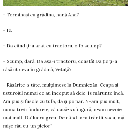
– Terminași cu grădina, nană Ana?
– Ie.
– Da când ți-a arat cu tractoru, o fo scump?
– Scump, dară. Da așa-i tractoru, coastă! Da ție ți-a
răsărit ceva în grădină, Vetuță?
– Răsărite-s tăte, mulțămesc lu Dumniezău! Ceapa și
usturoiul numai ce au început să deie. Is mărunte încă.
Am pus și fasole cu tufa, da și pe par. N-am pus mult,
numa trei rândurele, că dacă-s sângură, n-am nevoie
mai mult. Da’ lucru greu. De când m-a trântit vaca, mă
mișc rău cu-un picior”.