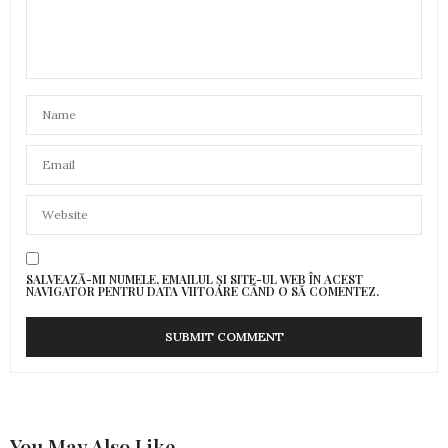
SALVEAZĂ-MI NUMELE, EMAILUL ȘI SITE-UL WEB ÎN ACEST
NAVIGATOR PENTRU DATA VIITOARE CÂND O SĂ COMENTEZ.
You May Also Like