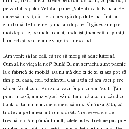
Prin fața bătrânelor trece pe drum un băiat, cu pălăriuța
pe vârful capului. Ve­tuța spune: „Valentin a lu Bobaia. Se
duce să ia caii, că tre să meargă după luțernă”. Îmi iau
ziua bună de la femei și mă iau după el. Îl găsesc un pic
mai departe, pe malul râu­lui, unde își ținea caii priponiți.
Îl întreb și pe el cum e viața în Homorod.
„Am venit să iau caii, că tre să merg să aduc luțernă.
Cum să fie viața la noi? Bună! Eu am serviciu, sunt paznic
la o fabrică de mobilă. Da nu mă duc zi de zi, și așa pot să
țân și eu casa, caii, pă­mântul. Caii îi țân că am vaci și tre
să car fânul cu ei. Am zece vaci. Și porci am. Mulți! Țân
pentru casă, numa vițeii îi vând. Bine, că acu, de când cu
boala asta, nu mai vine nimeni să îi ia. Până s-a găta, că
toate au pe lumea asta un sfârșit. Noi ne vedem de
treabă, na. Am pământ mult, zilele astea trebuie pus po­
rumbul, cartofii sunt ieșiți, trebuie deja prima sapă. De