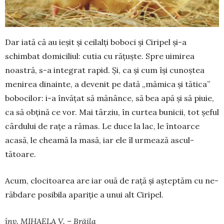
Dar iată că au ieșit și ceilalți boboci și Ci­ripel și-a
schimbat domiciliul: cutia cu rățuște. Spre ui­mi­rea
noastră, s-a integrat rapid. Și, ca și cum își cu­noștea
menirea dinainte, a devenit pe dată „mă­mi­ca și tătica”
bobocilor: i-a în­vățat să mănânce, să bea apă și să piuie,
ca să obțină ce vor. Mai târziu, în curtea bunicii, tot șeful
cârdului de rațe a rămas. Le duce la lac, le întoarce
acasă, le cheamă la ma­să, iar ele îl ur­mează ascul­
tătoare.
Acum, clo­ci­toarea are iar ouă de rață și aș­teptăm cu ne­
răb­dare posibila a­pa­riție a unui alt Ciripel.
înv. MIHAELA V. – Brăila