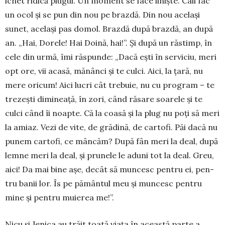
icnet ridică plugul. Un moment se face liniște. Caii fac
un ocol și se pun din nou pe brazdă. Din nou același
sunet, același pas domol. Brazdă după brazdă, an după
an. „Hai, Dorele! Hai Doină, hai!”. Și după un răstimp, în
cele din urmă, îmi răspunde: „Dacă ești în serviciu, meri
opt ore, vii acasă, mănânci și te culci. Aici, la țară, nu
mere oricum! Aici lucri cât trebuie, nu cu program – te
trezești dimineață, în zori, când răsare soarele și te
culci când îi noapte. Că la coasă și la plug nu poți să meri
la amiaz. Vezi de vite, de gră­dină, de cartofi. Păi dacă nu
punem cartofi, ce mâncăm? După fân meri la deal, după
lemne meri la deal, și prunele le aduni tot la deal. Greu,
aici! Da mai bine așe, decât să muncesc pentru ei, pen­
tru banii lor. Îs pe pământul meu și muncesc pentru
mine și pentru muierea me!”.
Nicu și Jenica au trăit toată viața în această parte a