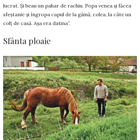
lucrat. Și beau un pahar de rachiu. Popa venea și făcea
sfeștanie și îngropa capul de la găină, colea, la câte un
colț de casă. Așa era datina”.
Sfânta ploaie