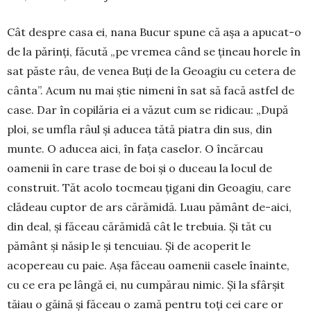
Cât despre casa ei, nana Bucur spune că așa a apucat-o
de la părinți, făcută „pe vremea când se țineau horele în
sat păste râu, de venea Buți de la Geoagiu cu cetera de
cânta”. Acum nu mai știe ni­meni în sat să facă astfel de
case. Dar în copilăria ei a văzut cum se ridicau: „După
ploi, se umfla râul și aducea tătă piatra din sus, din
munte. O aducea aici, în fața caselor. O încărcau
oamenii în care tra­se de boi și o duceau la locul de
construit. Tăt acolo tocmeau țigani din Geoagiu, care
clădeau cuptor de ars cărămidă. Luau pământ de-aici,
din deal, și făceau cărămidă cât le trebuia. Și tăt cu
pământ și năsip le și tencuiau. Și de acoperit le
acopereau cu paie. Așa făceau oamenii casele înainte,
cu ce era pe lângă ei, nu cumpărau nimic. Și la sfârșit
tăiau o găină și făceau o zamă pentru toți cei care or