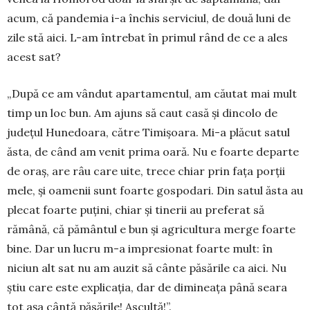
acum, că pandemia i-a în­chis serviciul, de două luni de
zile stă aici. L-am în­trebat în primul rând de ce a ales
acest sat?
„După ce am vândut apartamentul, am căutat mai mult
timp un loc bun. Am ajuns să caut casă și dincolo de
județul Hunedoara, către Timișoara. Mi-a plăcut satul
ăsta, de când am venit prima oară. Nu e foarte departe
de oraș, are râu care uite, trece chiar prin fața porții
mele, și oamenii sunt foarte gospodari. Din satul ăsta au
plecat foarte puțini, chiar și tinerii au preferat să
rămână, că pământul e bun și agricultura merge foarte
bine. Dar un lucru m-a impresionat foarte mult: în
niciun alt sat nu am auzit să cânte păsările ca aici. Nu
știu care este explicația, dar de dimi­neața până seara
tot așa cântă păsările! Ascultă!”.