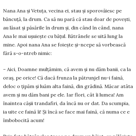
Nana Ana și Vetuța, vecina ei, stau și sporo­vă­iesc pe
băncuță, la drum. Ca să nu pară că stau doar de povești,
au lăsat și pă­sările în drum și, din când în când, nana
Ana le mai ușu­iește cu bățul. Bătrânele se uită lung la
mine. Apoi nana Ana se foiește și-nce­pe să vorbească
fără s-o-ntreb ni­mic:
– Aici, Doamne mulțămim, că avem și nu dăm banii, ca la
oraș, pe orice! Că dacă frunza la pătrunjel nu-i faină,
deloc o țipăm și luăm alta faină, din grădină. Măcar atâta
avem și nu dăm bani pe ele. Iar flori, cât îi lumea! Am
înaintea cășii trandafiri, da încă nu or dat. Da scum­pia,
ia uite ce faină îi! Și încă se face mai faină, că numa ce e
îmbobocită acum!