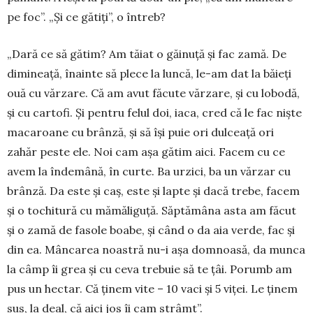
pe foc”. „Și ce gătiți”, o întreb?
„Dară ce să gătim? Am tăiat o găinuță și fac zamă. De
dimineață, înainte să plece la luncă, le-am dat la băieți
ouă cu vărzare. Că am avut făcute vărzare, și cu lobodă,
și cu cartofi. Și pentru felul doi, iaca, cred că le fac niște
macaroane cu brânză, și să își puie ori dulceață ori
zahăr peste ele. Noi cam așa gătim aici. Facem cu ce
avem la îndemâ­nă, în curte. Ba urzici, ba un vărzar cu
brânză. Da este și caș, este și lapte și dacă trebe, facem
și o tochitură cu mămăliguță. Săptămâna asta am făcut
și o zamă de fasole boabe, și când o da aia verde, fac și
din ea. Mâncarea noastră nu-i așa domnoasă, da munca
la câmp îi grea și cu ceva trebuie să te țâi. Porumb am
pus un hectar. Că ținem vite – 10 vaci și 5 viței. Le ținem
sus, la deal, că aici jos îi cam strâmt”.