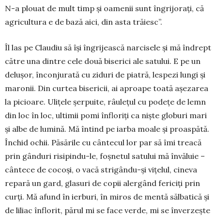
N-a plouat de mult timp și oamenii sunt îngrijorați, că
agricultura e de bază aici, din asta trăiesc”.
Îl las pe Claudiu să își îngrijească narcisele și mă îndrept
către una dintre cele două biserici ale satului. E pe un
delușor, înconjurată cu ziduri de piatră, lespezi lungi și
maronii. Din curtea bisericii, ai aproape toată așezarea
la picioare. Ulițele șer­puite, râulețul cu podețe de lemn
din loc în loc, ultimii pomi înfloriți ca niște globuri mari
și albe de lumină. Mă întind pe iarba moale și proaspătă.
Închid ochii. Păsările cu cântecul lor par să îmi treacă
prin gânduri risipindu-le, foșnetul satului mă învăluie –
cântece de cocoși, o vacă strigându-și vițelul, cineva
repară un gard, glasuri de copii alergând fericiți prin
curți. Mă afund în ierburi, în miros de mentă sălbatică și
de liliac înflorit, părul mi se face verde, mi se înverzește