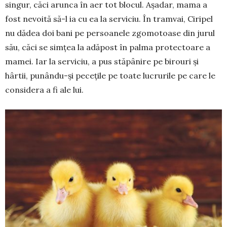
singur, căci arunca în aer tot blo­cul. Așadar, mama a
fost nevoită să-l ia cu ea la serviciu. În tramvai, Ciripel
nu dădea doi bani pe persoanele zgomotoase din jurul
său, căci se simțea la adăpost în palma protectoare a
mamei. Iar la serviciu, a pus stăpânire pe birouri și
hârtii, punându-și pecețile pe toate lucrurile pe care le
considera a fi ale lui.