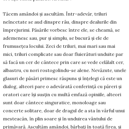
Tăcem amândoi și ascultăm. Într-ade­văr, triluri
neîncetate se aud dinspre râu, dinspre dealurile din
împrejurimi. Păsările vorbesc între ele, se cheamă, se
ademenesc sau, pur și simplu, se bucură și ele de
frumusețea locului. Zeci de triluri, mai mari sau mai
mici, triluri complicate sau doar fluierături unduite par
să facă un cer de cântece prin care se vede celălalt cer,
albas­tru, cu nori rostogolindu-se alene. Nevă­zute, unele
glasuri de păsări primesc răs­puns și înțelegi că este un
dialog, alteori pare o adevărată conferință cu păreri și
ora­tori care își susțin cu multă emfază opiniile, alteori
sunt doar cântece singuratice, mo­noloage sau
concerte solitare, doar de dragul de a sta în vârful unui
mesteacăn, în plin soare și în unduirea vântului de
primă­vară. Ascultăm amândoi, bărbați în toată firea, și