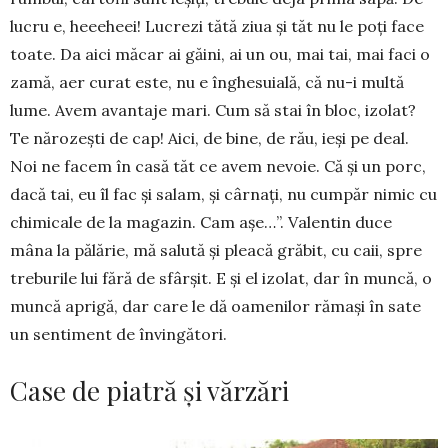
lucru e, heeeheei! Lucrezi tătă ziua și tăt nu le poți face
toate. Da aici măcar ai găini, ai un ou, mai tai, mai faci o
zamă, aer cu­rat este, nu e înghesuială, că nu-i multă
lume. Avem avantaje mari. Cum să stai în bloc, izolat?
Te nă­rozești de cap! Aici, de bine, de rău, ieși pe deal.
Noi ne facem în casă tăt ce avem nevoie. Că și un porc,
dacă tai, eu îl fac și salam, și cârnați, nu cum­­păr nimic cu
chimi­cale de la magazin. Cam așe…”. Valentin duce
mâna la pălărie, mă sa­lută și plea­că grăbit, cu caii, spre
tre­burile lui fără de sfârșit. E și el izolat, dar în muncă, o
muncă aprigă, dar care le dă oamenilor rămași în sate
un sentiment de învin­gători.
Case de piatră și vărzări