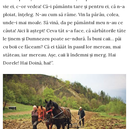
vie ei, c-or vedea! Că-i pământu tare și pentru ei, că n-a
ploiat, înțeleg. N-au cum să râme. Vin la pârâu, colea,
unde-i mai moale. Să vină, da pe pământul meu n-au ce
căuta! Aici îi aș­tept! Ceva tăt s-a face, că sărbătorile tăte
le ținem și Dumnezeu poate se-ndură. Îs buni caii… păi
cu boii ce făceam? Că ei tăăăt în pasul lor mereau, mai
stăteau, iar mereau. Așe, caii îi îndemni și merg. Hai
Dorele! Hai Doină, hai!”.