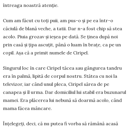
întreaga noastră atenție.
Cum am făcut cu toți puii, am pus-o și pe ea în­tr-o
căciulă de blană veche, a ta­tii. Dar n-a fost chip să stea
acolo. Piuia grozav și ie­șea pe dată. Se ți­nea du­pă noi
prin casă și țipa ascuțit, până o luam în brațe, ca pe un
copil. Așa că a pri­mit numele de Ci­ripel.
Singurul loc în care Ciripel tăcea sau gân­gurea tandru
era în palmă, lipită de corpul nostru. Stătea cu noi la
televizor, iar când unul pleca, Ciripel sărea de pe
canapea și îl urma. Dar domiciliul lui stabil era buzunarul
mamei. Era plăcerea lui nebună să doarmă acolo, când
mama făcea mâncare.
Înțelegeți, deci, că nu putea fi vorba să ră­mână acasă