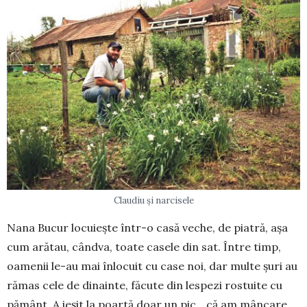
Claudiu și narcisele
Nana Bucur locuiește într-o casă veche, de piatră, așa
cum arătau, cândva, toate casele din sat. Între timp,
oamenii le-au mai înlocuit cu case noi, dar multe șuri au
rămas cele de dinainte, făcute din lespezi rostuite cu
pământ. A ieșit la poartă doar un pic, „că am mâncare