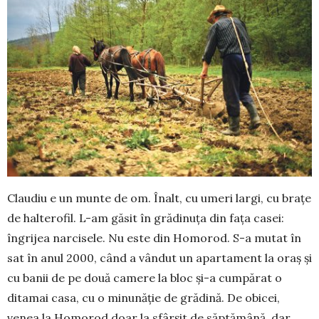
Claudiu e un munte de om. Înalt, cu umeri largi, cu brațe
de halterofil. L-am găsit în grădinuța din fața casei:
îngrijea narcisele. Nu este din Homorod. S-a mutat în
sat în anul 2000, când a vândut un apartament la oraș și
cu banii de pe două camere la bloc și-a cumpărat o
ditamai casa, cu o minunăție de grădină. De obicei,
venea la Homorod doar la sfârșit de săptămână, dar