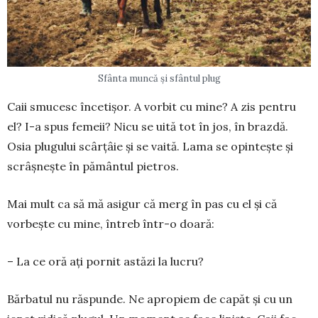
Sfânta muncă și sfântul plug
Caii smucesc încetișor. A vorbit cu mine? A zis pentru
el? I-a spus femeii? Nicu se uită tot în jos, în brazdă.
Osia plu­gului scârțâie și se vaită. Lama se opin­tește și
scrâșnește în pământul pietros.
Mai mult ca să mă asigur că merg în pas cu el și că
vorbește cu mine, întreb într-o doară:
– La ce oră ați pornit astăzi la lucru?
Bărbatul nu răspunde. Ne apropiem de capăt și cu un