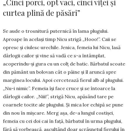
„Cinci porci, opt vaci, cinci viței și
curtea plină de păsări”
Se aude o trosnitură puternică în lama plugului.
Aproape în același timp Nicu strigă „Hooo!”. Caii se
opresc și ciulesc urechile. Jenica, femeia lui Nicu, lasă
dârlogii cailor și vine să vadă ce s-a întâmplat,
acoperindu-și gura cu un colț de batic. Bărbatul scoate
din pământ un bolovan cât o pâine și îl aruncă spre
marginea locului. Apoi cercetează fierul alb al plugului.
„Nu-i nimic”. Femeia își face cruce și se întoarce la
dârlogii cailor. „Niii!”, strigă Nicu, apăsând tare pe
coarnele tocite ale plugului. Și mica lor echipă se pune
din nou în mișcare. Merg așa, de-a lungul costișei,
femeia cu cei doi cai în față, bărbatul în urma plugului,
fără să vorbească, ascultând doar scrâșnetul fierului în