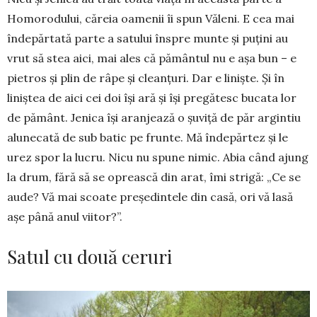
Homorodului, căreia oamenii îi spun Văleni. E cea mai
îndepărtată parte a satului înspre munte și puțini au
vrut să stea aici, mai ales că pământul nu e așa bun – e
pietros și plin de râpe și cleanțuri. Dar e liniște. Și în
liniștea de aici cei doi își ară și își pregătesc bucata lor
de pământ. Jenica își aranjează o șuviță de păr argintiu
alunecată de sub batic pe frunte. Mă îndepărtez și le
urez spor la lucru. Nicu nu spune nimic. Abia când ajung
la drum, fără să se oprească din arat, îmi strigă: „Ce se
aude? Vă mai scoate președintele din casă, ori vă lasă
așe până anul viitor?”.
Satul cu două ceruri