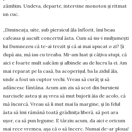
zâmbim. Undeva, departe, intervine monoton și ritmat
un cuc.
„Dimineața, uite, sub piersicul ăla în­flo­rit, îmi beau
cafeaua și ascult concertul ăsta. Cum să nu-i mulțumești
lui Dumnezeu că te-ai trezit și că ai mai apucat o zi? Și
după aia, mă iau cu treaba. Mi-am luat și câțiva stupi, că
aici e foarte mult salcâm și albinele au de lucru la ei. Am
mai reparat pe la casă, ba acoperișul, ba la zidul ăla,
unde a fost un cuptor vechi. Vreau să curăț și să
adâncesc fântâna. Acum am zis să scot din buruieni
narcisele astea și aș vrea să mut bujorii ăia de acolo, că
mă încurcă. Vreau să îi mut mai la margine, și în felul
ăsta să îmi rămână toată grădinița liberă, să pot ara
ușor, ca să pun legume. E târziu acum, da aici e oricum
mai rece vremea, așa că o să încerc. Numai de-ar ploua!