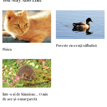
Poveste cu o rață sălbatică
Pisica
Într-o zi de Sânziene… O mie
de ace și-o margaretă