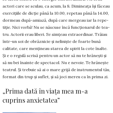
actori care se sculau, ca acum, la 8. Dimi­nea­ța îşi făceau
exerciţiile de dicţie până la 10.00, repetau până la 14.00,
dormeau după-amiază, după care mergeau iar la repe­
tiţie. Nici vorbă! Nu se născuse încă funcţionarul de tea­
tru. Ac­torii erau liberi. Se sim­ţeau ex­traordinar. Trăiau
într-un soi de obrăz­nicie şi neli­nişte de foarte bună
calitate, care menţi­neau sta­rea de spirit la cote înal­te.
Și e o regulă scrisă pentru un actor să nu te hrănești și
să nu bei înainte de spectacol. Nu e nevoie. Te hră­neș­­te
tea­trul. Și trebuie să ai o mare grijă de in­strumentul tău,
format din trup și suflet, și să joci mereu ca în prima zi.
„Prima dată în viaţa mea m-a
cuprins anxietatea”