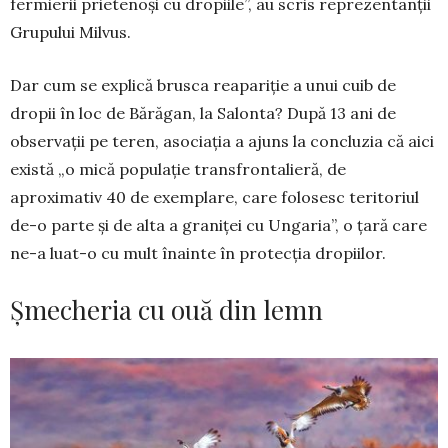
fermierii prietenoși cu dropiile”, au scris reprezentanții
Grupului Mil­vus.
Dar cum se explică brusca reapariție a unui cuib de
dropii în loc de Bărăgan, la Salonta? După 13 ani de
observații pe teren, asociația a ajuns la con­­cluzia că aici
există „o mică populație trans­fron­talieră, de
aproximativ 40 de exemplare, care folosesc teritoriul
de-o parte și de alta a gra­niței cu Ungaria”, o țară care
ne-a luat-o cu mult înainte în protecția dropiilor.
Șmecheria cu ouă din lemn