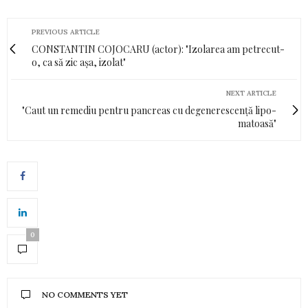
PREVIOUS ARTICLE
CONSTANTIN COJOCARU (actor): "Izolarea am petrecut-
o, ca să zic așa, izolat"
NEXT ARTICLE
"Caut un remediu pentru pancreas cu degenerescență lipo­
ma­toasă"
0
NO COMMENTS YET