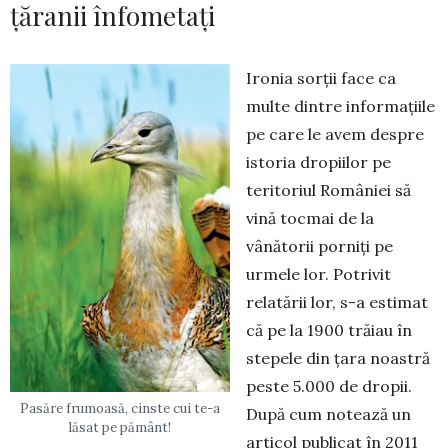
țăranii înfometați
Ironia sorții face ca
multe dintre informațiile
pe care le avem despre
istoria dropiilor pe
terito­riul României să
vină tocmai de la
vânătorii por­niți pe
urmele lor. Potrivit
relatării lor, s-a estimat
că pe la 1900 trăiau în
stepele din țara noastră
peste 5.000 de dropii.
Pasăre frumoasă, cinste cui te-a
După cum notează un
lăsat pe pământ!
arti­col publicat în 2011