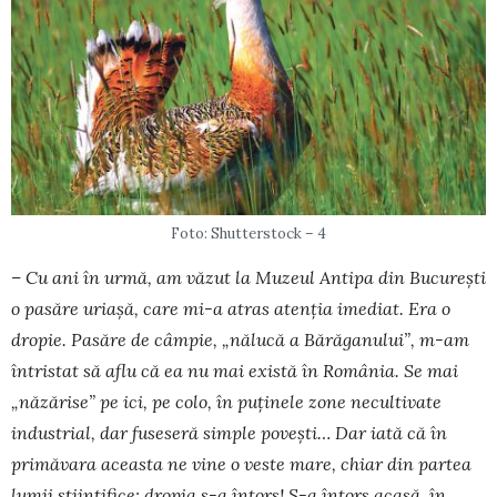
Foto: Shutterstock – 4
– Cu ani în urmă, am văzut la Muzeul Antipa din București
o pasăre uriașă, care mi-a atras atenția imediat. Era o
dropie. Pasăre de câmpie, „nălucă a Bărăganului”, m-am
întristat să aflu că ea nu mai există în România. Se mai
„năzărise” pe ici, pe colo, în puținele zone necultivate
industrial, dar fuseseră simple povești… Dar iată că în
primăvara aceasta ne vine o veste mare, chiar din partea
lumii științifice: dropia s-a întors! S-a întors acasă, în