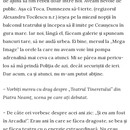
de ajuns să fim rebeli doar între noi. Aveam nevoie de
public. Așa că Toca, Dum­nezeu să-l ierte, (regizorul
Alexandru Toci­lescu n.r.) ieșea pe la miezul nopţii în
balconul teatrului și începea să îl imite pe Ceaușescu în
gura mare. Iar noi, lângă el, făceam galerie și spuneam
bancuri tare, să ne audă urbea. Ei bine, mersul la „Mega
Image” la orele la care nu aveam voie îmi pompa
adrenalină mai ceva ca atunci. Mi se părea mai pericu­
los să mă prindă Poliţia de azi, decât securiștii de ieri.
Dar acum, ca și atunci, nu m-am putut abţine.
– Vorbiţi mereu cu drag despre „Teatrul Tine­re­tului” din
Piatra Neamţ, scena pe care aţi debutat.
– De câte ori vorbesc despre acei ani zic: „Şi eu am fost
în Arcadia!”. Erau ani în care se fă­cea dragoste, se bea şi
se fă­cea teatru cu o energie extraor­dinară. Nu erau