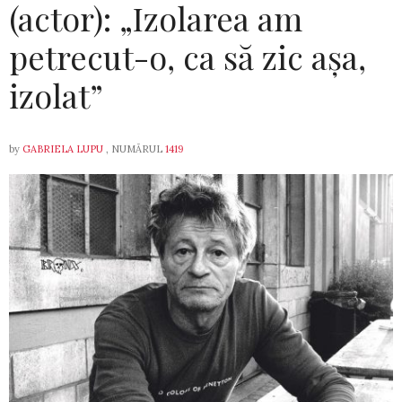
(actor): „Izolarea am
petrecut-o, ca să zic așa,
izolat”
by
GABRIELA LUPU
, NUMĂRUL
1419