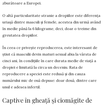
zburătoare a Eu­ro­pei.
O altă particularitate stranie a dropiilor este diferența
uriașă dintre masculi și femele, acestea din urmă având
în medie până la 6 kilograme, deci, doar o treime din
greutatea dropiilor.
În ceea ce privește reproducerea, este interesant de
știut că masculii devin maturi sexual abia la vârsta de
cinci ani, în condițiile în care durata me­die de viață a
dropiei e limitată la circa un dece­niu. Rata de
reproducere a speciei este redusă și din cauza
numărului mic de ouă depuse: doar două, din­tre care
unul e adesea infertil.
Captive în gheață și ciomăgite de