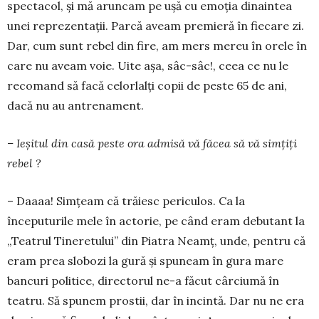
spectacol, și mă aruncam pe ușă cu emoţia dinaintea
unei repre­zentaţii. Parcă aveam premieră în fiecare zi.
Dar, cum sunt rebel din fire, am mers mereu în orele în
care nu aveam voie. Uite așa, sâc-sâc!, ceea ce nu le
recomand să facă celorlalţi copii de peste 65 de ani,
dacă nu au antrenament.
– Ieșitul din casă peste ora admisă vă făcea să vă simţiţi
rebel ?
– Daaaa! Simţeam că trăiesc periculos. Ca la
începuturile mele în actorie, pe când eram debutant la
„Teatrul Tineretului” din Piatra Neamţ, unde, pen­tru că
eram prea slobozi la gură și spuneam în gura mare
bancuri politice, directorul ne-a făcut cârciumă în
teatru. Să spunem prostii, dar în incin­tă. Dar nu ne era