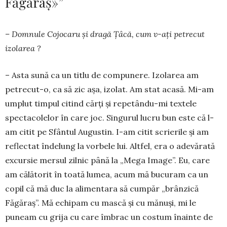
Făgăraș»”
– Domnule Cojocaru și dragă Ţâcă, cum v-aţi petrecut
izolarea ?
– Asta sună ca un titlu de compunere. Izolarea am
petrecut-o, ca să zic așa, izolat. Am stat acasă. Mi-am
umplut timpul citind cărţi și repetându-mi textele
spectacolelor în care joc. Singurul lucru bun este că l-
am citit pe Sfântul Augustin. I-am citit scrie­rile și am
reflectat îndelung la vorbele lui. Alt­fel, era o adevărată
excursie mersul zilnic până la „Mega Image”. Eu, care
am călătorit în toată lu­mea, acum mă bucuram ca un
copil că mă duc la ali­mentara să cumpăr „brânzică
Făgăraș”. Mă echi­pam cu mască și cu mănuși, mi le
puneam cu grija cu care îmbrac un costum înainte de