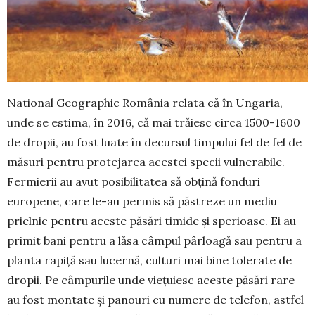
National Geographic România relata că în Ungaria,
unde se estima, în 2016, că mai trăiesc circa 1500-1600
de dropii, au fost luate în decursul timpului fel de fel de
mă­suri pentru protejarea acestei specii vulne­rabile.
Fermierii au avut posibilitatea să obțină fonduri
europene, care le-au permis să păstreze un mediu
prielnic pentru aceste păsări timide și sperioase. Ei au
primit bani pentru a lăsa câmpul pârloagă sau pentru a
planta rapiţă sau lucernă, culturi mai bine tolerate de
dropii. Pe câmpurile unde viețuiesc aceste păsări rare
au fost montate și panouri cu numere de telefon, astfel