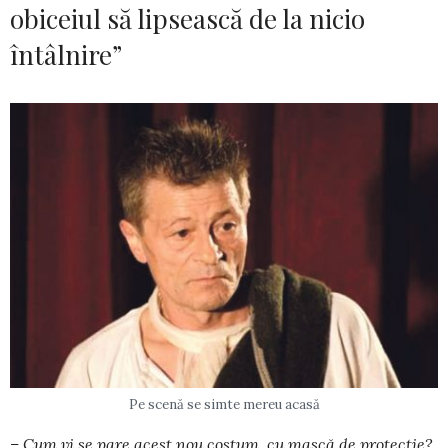
obiceiul să lipsească de la nicio
întâlnire”
Pe scenă se simte mereu acasă
– Cum vi se pare acest nou costum, cu mască de protecţie?