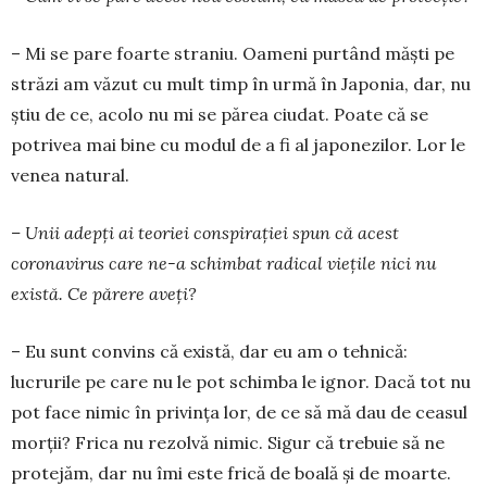
– Mi se pare foarte straniu. Oameni purtând măști pe
străzi am văzut cu mult timp în urmă în Ja­ponia, dar, nu
știu de ce, acolo nu mi se părea ciudat. Poate că se
potrivea mai bine cu modul de a fi al japonezilor. Lor le
venea natural.
– Unii adepţi ai teoriei conspiraţiei spun că acest
coronavirus care ne-a schimbat radical vie­ţile nici nu
există. Ce părere aveţi?
– Eu sunt convins că există, dar eu am o tehnică:
lucrurile pe care nu le pot schimba le ignor. Dacă tot nu
pot face nimic în privinţa lor, de ce să mă dau de ceasul
morţii? Frica nu rezolvă nimic. Sigur că trebuie să ne
protejăm, dar nu îmi este frică de boa­lă și de moarte.