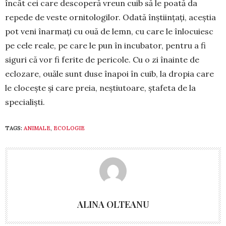
încât cei care desco­peră vreun cuib să le poată da
repede de veste ornitologilor. Odată înștiin­țați, aceștia
pot veni înarmați cu ouă de lemn, cu care le înlocuiesc
pe cele reale, pe care le pun în incubator, pen­tru a fi
siguri că vor fi ferite de pericole. Cu o zi înainte de
eclozare, ouăle sunt duse înapoi în cuib, la dro­pia care
le clocește și care preia, ne­știutoare, ștafeta de la
specialiști.
TAGS:
ANIMALE
,
ECOLOGIE
ALINA OLTEANU