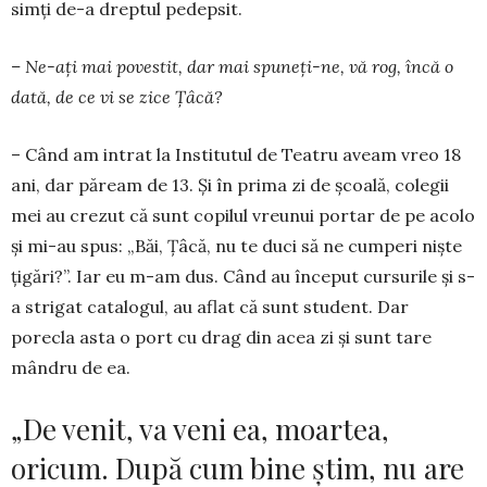
simţi de-a dreptul pedepsit.
– Ne-aţi mai povestit, dar mai spuneţi-ne, vă rog, încă o
dată, de ce vi se zice Ţâcă?
– Când am intrat la Institutul de Teatru aveam vreo 18
ani, dar păream de 13. Și în prima zi de școală, colegii
mei au crezut că sunt copilul vreunui portar de pe acolo
și mi-au spus: „Băi, Ţâcă, nu te duci să ne cumperi niște
ţi­gări?”. Iar eu m-am dus. Când au început cursurile și s-
a strigat ca­talogul, au aflat că sunt student. Dar
porecla asta o port cu drag din acea zi și sunt tare
mândru de ea.
„De venit, va veni ea, moartea,
oricum. După cum bine știm, nu are