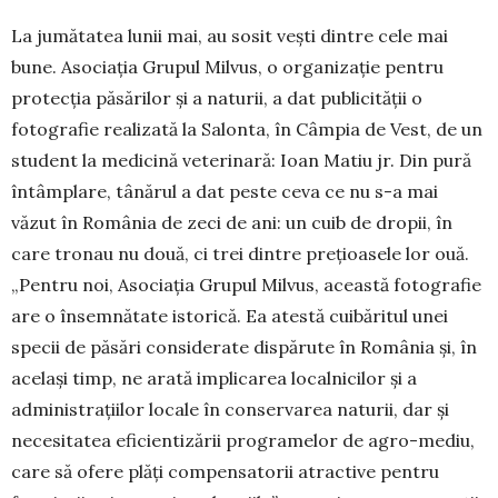
La jumătatea lunii mai, au sosit vești dintre cele mai
bune. Asociația Grupul Milvus, o organizație pentru
protecția păsărilor și a naturii, a dat pu­blicității o
fotografie realizată la Salonta, în Câm­pia de Vest, de un
student la medicină veterinară: Ioan Matiu jr. Din pură
întâmplare, tânărul a dat pes­te ceva ce nu s-a mai
văzut în România de zeci de ani: un cuib de dropii, în
care tronau nu două, ci trei dintre prețioasele lor ouă.
„Pentru noi, Aso­­ciația Grupul Milvus, această fotografie
are o însemnătate istorică. Ea atestă cuibăritul unei
specii de păsări considerate dispărute în Româ­nia și, în
același timp, ne arată implicarea local­nicilor și a
administrațiilor locale în conservarea naturii, dar și
necesitatea eficientizării progra­melor de agro-mediu,
care să ofere plăți compen­satorii atractive pentru