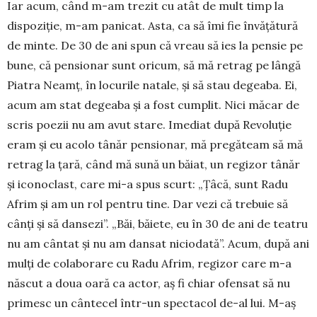
Iar acum, când m-am trezit cu atât de mult timp la
dispoziţie, m-am panicat. Asta, ca să îmi fie învăţătură
de minte. De 30 de ani spun că vreau să ies la pensie pe
bune, că pensionar sunt oricum, să mă retrag pe lângă
Piatra Neamţ, în locurile natale, și să stau degeaba. Ei,
acum am stat degeaba și a fost cum­­plit. Nici măcar de
scris poezii nu am avut sta­re. Imediat după Revoluţie
eram și eu acolo tânăr pen­sionar, mă pregăteam să mă
retrag la ţară, când mă sună un băiat, un regizor tânăr
și icono­clast, care mi-a spus scurt: „Ţâcă, sunt Radu
Afrim și am un rol pentru tine. Dar vezi că trebuie să
cânţi și să dansezi”. „Băi, băiete, eu în 30 de ani de teatru
nu am cântat și nu am dansat nicio­dată”. Acum, după ani
mulţi de colaborare cu Radu A­frim, regizor care m-a
născut a doua oară ca actor, aș fi chiar ofen­­sat să nu
primesc un cântecel într-un spectacol de-al lui. M-aș