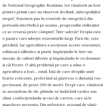
de National Geographic Ro­mânia, tot vânătorii au fost
printre primii care au observat declinul „mitropoliților
stepei”, fenomen pus în revistele de cinegetică din
perioada interbelică pe seama „progresului civiliza­ţiei
ce se revarsă peste câmpuri”. Într-ade­văr! Dropia este
o pasăre care iu­beș­te ori­zon­turile largi. Fără ele, este
pier­dută. Iar agricultura a secționat aceste ori­zonturi,
odinioară sălbatice și pustii, împăr­țindu-le într-un
mozaic de culturi diferite și împân­zindu-le cu drumuri
și căi ferate. O altă pro­blemă pe care a adus-o
agricultura a fost… omul, față de care dropiile sunt
foar­te reti­cen­te, preferând să păstreze o distanță res­
pec­tuoasă, de peste 200 de metri. Drept care, vânătorii
se ascundeau de ele, pitindu-se îndărătul vacilor sau
chiar con­fecționându-și vaci de carton, care să le
mascheze pre­zența. Din nefericire, sezonul de vână­