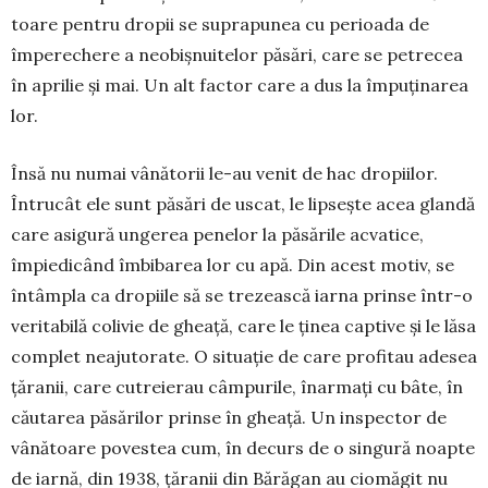
toare pentru dropii se suprapunea cu perioada de
împere­chere a neobiș­nui­telor păsări, care se petrecea
în aprilie și mai. Un alt fac­tor care a dus la îm­puținarea
lor.
Însă nu numai vânătorii le-au ve­nit de hac dropiilor.
Întrucât ele sunt pă­sări de uscat, le lipsește acea glan­dă
care asigură ungerea penelor la păsă­rile acvatice,
împiedicând îmbi­ba­rea lor cu apă. Din acest motiv, se
întâm­pla ca dropiile să se trezească iarna prin­se într-o
veritabilă colivie de ghea­ță, care le ținea captive și le lăsa
com­plet neajutorate. O situație de care profitau adesea
țăranii, care cutreierau câmpurile, înarmați cu bâte, în
căutarea păsărilor prinse în gheață. Un inspector de
vânătoare povestea cum, în decurs de o singură noapte
de iarnă, din 1938, țăranii din Bă­răgan au ciomăgit nu