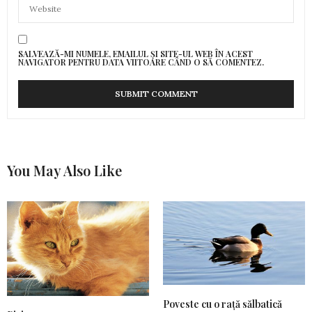
SALVEAZĂ-MI NUMELE, EMAILUL ȘI SITE-UL WEB ÎN ACEST
NAVIGATOR PENTRU DATA VIITOARE CÂND O SĂ COMENTEZ.
You May Also Like
Poveste cu o rață sălbatică