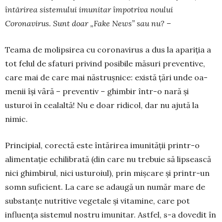
întărirea sistemului imunitar împotriva noului
Coronavirus. Sunt doar „Fake News” sau nu? –
Teama de molipsirea cu coronavirus a dus la apariția a
tot felul de sfaturi pri­vind posibile măsuri preventive,
care mai de care mai năstrușnice: există țări unde oa­
menii își vâră – preventiv – ghimbir într-o nară și
usturoi în cea­laltă! Nu e doar ridicol, dar nu ajută la
nimic.
Principial, corectă este întărirea imunității printr-o
alimentație echilibrată (din care nu trebuie să lipsească
nici ghimbirul, nici usturoiul), prin mișcare și printr-un
somn suficient. La care se adaugă un număr mare de
substanțe nutritive vegetale și vitamine, care pot
influența sistemul nostru imunitar. Astfel, s-a dovedit în