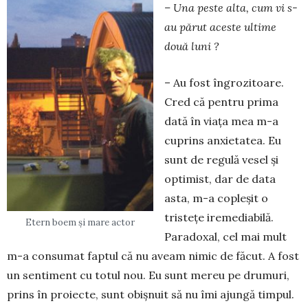
– Una peste alta, cum vi s-
au părut aceste ultime
două luni ?
– Au fost îngrozitoare.
Cred că pentru pri­ma
dată în viaţa mea m-a
cuprins anxie­tatea. Eu
sunt de regulă vesel și
optimist, dar de data
asta, m-a copleșit o
tristeţe iremediabilă.
Etern boem și mare actor
Paradoxal, cel mai mult
m-a consumat faptul că nu aveam nimic de făcut. A fost
un senti­ment cu totul nou. Eu sunt mereu pe drumuri,
prins în proiecte, sunt obișnuit să nu îmi ajun­gă timpul.