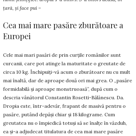
țară, și face pui –
Cea mai mare pasăre zburătoare a
Europei
Cele mai mari pasări de prin curțile românilor sunt
curcanii, care pot atinge la maturitate o greu­tate de
circa 10 kg. Închipuiți-vă acum o zburătoare nu cu mult
mai înaltă, dar de aproape două ori mai grea. O „pasăre
formidabilă şi aproape monstru­oasă”, după cum o
descria vânătorul Constantin Rosetti-Bălănescu. Da.
Dropia este, într-adevăr, fra­pant de masivă pentru o
pasăre, putând depăși chiar și 18 kilograme. Cum
greutatea nu o împie­dică totuși să se înalțe în văzduh,
ea și-a adjudecat titulatura de cea mai mare pasăre