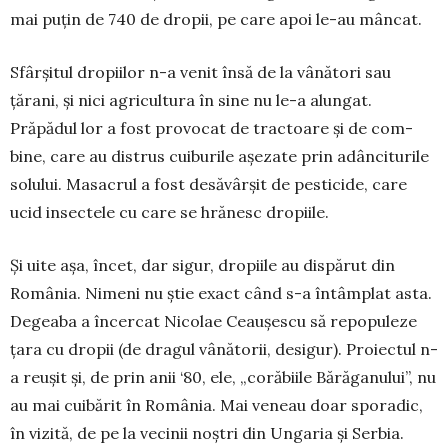
mai puțin de 740 de dropii, pe care apoi le-au mâncat.
Sfârșitul dropiilor n-a venit însă de la vânători sau
țărani, și nici agricultura în sine nu le-a alungat.
Prăpădul lor a fost provocat de tractoare și de com­
bine, care au distrus cuiburile așezate prin adânci­turile
solului. Masacrul a fost desăvârșit de pesti­cide, care
ucid insectele cu care se hrănesc dropiile.
Și uite așa, încet, dar sigur, dropiile au dispărut din
România. Nimeni nu știe exact când s-a în­tâmplat asta.
Degeaba a încercat Nicolae Ceau­șes­cu să repopuleze
țara cu dropii (de dragul vânătorii, desigur). Proiectul n-
a reușit și, de prin anii ‘80, ele, „corăbiile Bărăganului”, nu
au mai cuibărit în România. Mai veneau doar sporadic,
în vizită, de pe la vecinii noștri din Ungaria și Serbia.