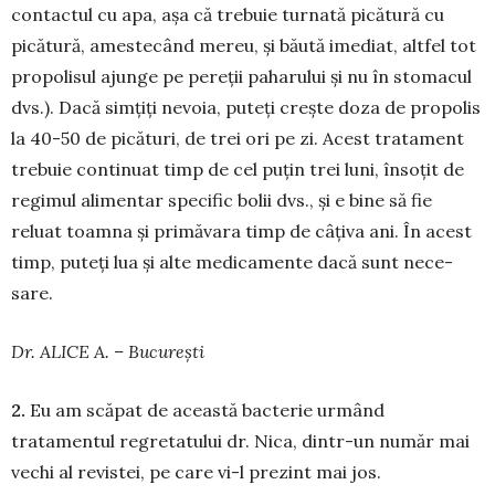
contactul cu apa, așa că trebuie tur­nată picătură cu
picătură, ameste­când mereu, și băută imediat, altfel tot
propolisul ajun­ge pe pereții paharului și nu în stomacul
dvs.). Dacă simțiți ne­voia, puteți crește doza de propolis
la 40-50 de picături, de trei ori pe zi. Acest tratament
trebuie conti­nuat timp de cel puțin trei luni, însoțit de
re­gimul ali­mentar specific bolii dvs., și e bine să fie
reluat toamna și primăvara timp de câțiva ani. În acest
timp, puteți lua și alte medicamente dacă sunt nece­
sare.
Dr. ALICE A. – București
2.
Eu am scăpat de această bacterie urmând
tratamentul re­gretatului dr. Nica, dintr-un nu­măr mai
vechi al revistei, pe care vi-l prezint mai jos.