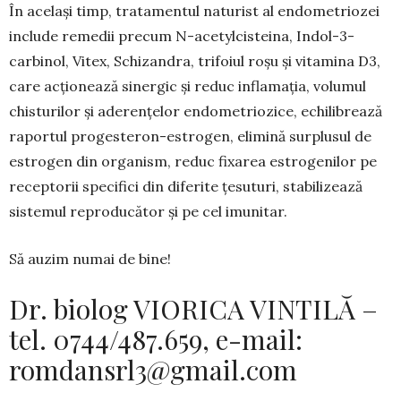
În același timp, tratamentul naturist al endome­trio­zei
include remedii precum N-acetylcisteina, Indol-3-
carbinol, Vitex, Schizandra, trifoiul roșu și vitamina D3,
care acționează sinergic și reduc inflamația, volumul
chisturilor și aderențelor endo­metriozice, echilibrează
raportul progesteron-estro­gen, elimină surplusul de
estrogen din organism, reduc fixarea estrogenilor pe
receptorii specifici din diferite țesuturi, stabilizează
sistemul reproducător și pe cel imunitar.
Să auzim numai de bine!
Dr. biolog VIORICA VINTILĂ –
tel. 0744/487.659, e-mail:
romdansrl3@gmail.com