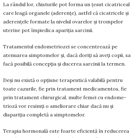
La rândul lor, chisturile pot forma un țesut cicatriceal
care leagă organele (aderențe), astfel că cicatricele și
aderențele for­mate la nivelul ovarelor și trom­pelor
uterine pot împiedica apa­riția sarcinii.
Tratamentul endometriozei se concentrează pe
atenuarea simp­to­melor și, dacă doriţi să aveți copii, sa
facă posibilă concepția și ducerea sarcinii la termen.
Deși nu există o opțiune tera­peutică valabilă pentru
toate ca­zurile, fie prin tratament medica­mentos, fie
prin tratament chirur­gical, multe femei cu endome­
trioză vor resimți o ameliorare chiar dacă nu și
dispariția com­pletă a simptomelor.
Terapia hormonală este foarte eficientă în reducerea