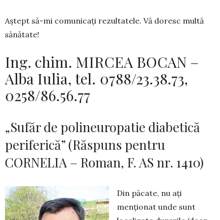
Aștept să-mi comunicați rezultatele. Vă doresc multă
sănătate!
Ing. chim. MIRCEA BOCAN –
Alba Iulia, tel. 0788/23.38.73,
0258/86.56.77
„Sufăr de polineuropatie diabetică
periferică” (Răspuns pentru
CORNELIA – Roman, F. AS nr. 1410)
Din păcate, nu ați
menționat unde sunt