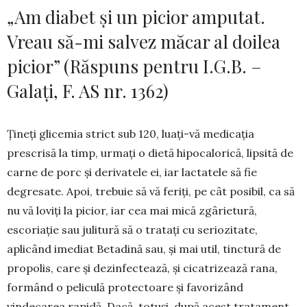
„Am diabet și un picior amputat.
Vreau să-mi salvez măcar al doilea
picior” (Răspuns pentru I.G.B. –
Galați, F. AS nr. 1362)
Țineți glicemia strict sub 120, luați-vă medicația
prescrisă la timp, urmați o dietă hipocalorică, lipsită de
carne de porc și derivatele ei, iar lactatele să fie
degresate. Apoi, trebuie să vă feriți, pe cât posibil, ca să
nu vă loviți la picior, iar cea mai mică zgârietură,
escoriație sau julitură să o tratați cu seriozitate,
aplicând imediat Betadină sau, și mai util, tinctură de
propolis, care și dezinfectează, și cica­trizează rana,
formând o peliculă pro­tectoare și favorizând
vindecarea ra­pidă. Dacă, totuși, după acest trata­ment