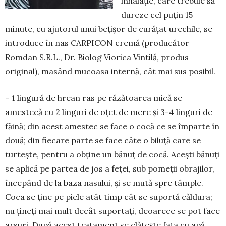
inhalație, care trebuie să
dureze cel puțin 15
minute, cu ajutorul unui bețișor de curățat urechile, se
intro­duce în nas CARPICON cremă (producător
Romdan S.R.L., Dr. Biolog Viorica Vintilă, pro­dus
original), masând mucoasa internă, cât mai sus posibil.
– 1 lingură de hrean ras pe răzătoarea mică se
amestecă cu 2 linguri de oțet de mere și 3-4 linguri de
făină; din acest amestec se face o cocă ce se împarte în
două; din fiecare parte se face câte o biluță care se
turtește, pentru a obține un bănuț de cocă. Acești bănuți
se aplică pe partea de jos a feței, sub pomeții obrajilor,
începând de la baza na­sului, și se mută spre tâmple.
Coca se ține pe piele atât timp cât se suportă căldura;
nu țineți mai mult decât suportați, deoarece se pot face
arsuri. După acest tratament se clătește fața cu apă