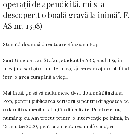
operații de apendicită, mi s-a
descoperit o boală gravă la inimă”, F.
AS nr. 1398)
Stimată doamnă directoare Sânziana Pop,
Sunt Guncea Dan Ștefan, student la ASE, anul II și, în
preajma sărbătorilor de iarnă, vă ceream ajutorul, fiind
într-o grea cumpănă a vieții.
Mai întâi, țin să vă mulțumesc dvs., doamnă Sân­zia­na
Pop, pentru publicarea scrisorii și pentru dra­gostea ce
o dăruiți oamenilor aflați în dificultate. Prin­tre ei mă
număr și eu. Am trecut printr-o intervenție pe inimă, în
12 martie 2020, pentru corectarea malfor­mației