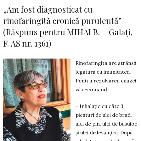
„Am fost diagnosticat cu
rinofaringită cronică purulentă”
(Răspuns pentru MIHAI B. – Galați,
F. AS nr. 1361)
Rinofaringita are strânsă
legătură cu imunitatea.
Pentru rezolvarea cauzei,
vă recomand:
– Inhalație cu câte 3
picături de ulei de brad,
ulei de pin, ulei de busuioc
și ulei de levănțică. După