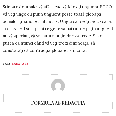
Stimate domnule, vă sfătuiesc să folosiți un­guent POCO.
Vă veți unge cu puțin unguent peste toată pleoapa
ochiului, ținând ochiul închis. Unge­rea o veți face seara,
la culcare. Dacă printre gene vă pătrunde puțin unguent
nu vă speriați, vă va ustura puțin dar va trece. S-ar
putea ca atunci când vă veți trezi dimineața, să
constatați că contracția pleoapei a încetat.­
TAGS:
SANATATE
FORMULA AS REDACȚIA