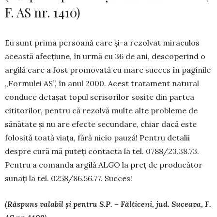
F. AS nr. 1410)
Eu sunt prima persoană care și-a rezolvat miraculos
această afecțiune, în urmă cu 36 de ani, descoperind o
argilă care a fost promo­vată cu mare succes în paginile
„For­mulei AS”, în anul 2000. Acest trata­ment natural
conduce detașat topul scrisorilor sosite din partea
cititorilor, pentru că rezolvă multe alte probleme de
sănătate și nu are efecte secundare, chiar dacă este
folosită toată viața, fără nicio pauză! Pentru detalii
despre cură mă puteți contacta la tel. 0788/23.38.73.
Pentru a comanda argilă ALGO la preț de producător
sunați la tel. 0258/86.56.77. Succes!
(Răspuns valabil și pentru S.P. – Fălticeni, jud. Suceava, F.