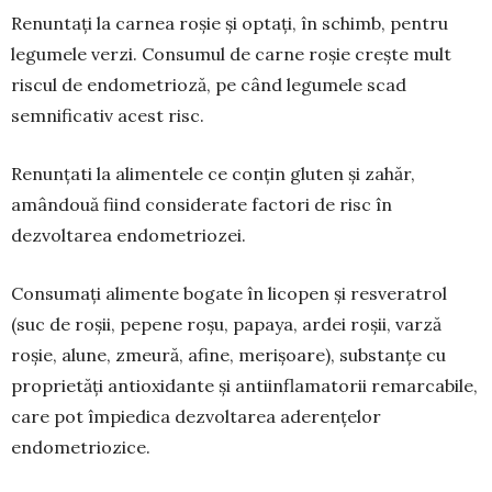
Renuntaţi la carnea roșie și optați, în schimb, pentru
legumele verzi. Consumul de carne roșie crește mult
riscul de endometrioză, pe când legu­mele scad
semnificativ acest risc.
Renunțati la alimentele ce conțin gluten și zahăr,
amândouă fiind considerate factori de risc în
dezvoltarea endometriozei.
Consumați alimente bogate în licopen și resveratrol
(suc de roșii, pepene roșu, papaya, ardei roșii, varză
roșie, alune, zmeură, afine, merișoare), substanțe cu
proprietăți antioxidante și antiinfla­matorii remarcabile,
care pot împiedica dezvoltarea aderențelor
endometriozice.