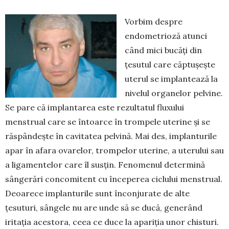
Vorbim despre
endometrioză atunci
când mici bucăți din
țesutul care căptușește
ute­rul se implantează la
nivelul organe­lor pelvine.
Se pare că implantarea este rezultatul fluxului
menstrual care se întoarce în trompele uterine și se
răspândește în cavitatea pelvină. Mai des, implanturile
apar în afara ovare­lor, trompelor uterine, a uterului sau
a ligamentelor care îl susțin. Feno­menul determină
sângerări concomitent cu începe­rea ciclului menstrual.
Deoarece implanturile sunt înconjurate de alte
țesuturi, sângele nu are unde să se ducă, generând
iritația acestora, ceea ce duce la apariția unor chisturi.