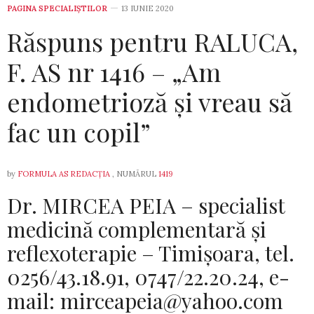
PAGINA SPECIALIȘTILOR
13 IUNIE 2020
Răspuns pentru RALUCA,
F. AS nr 1416 – „Am
endometrioză și vreau să
fac un copil”
by
FORMULA AS REDACȚIA
, NUMĂRUL
1419
Dr. MIRCEA PEIA – specialist
medicină complementară și
reflexoterapie – Timișoara, tel.
0256/43.18.91, 0747/22.20.24, e-
mail: mirceapeia@yahoo.com