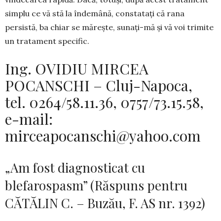
simplu ce vă stă la îndemână, constatați că rana
persistă, ba chiar se mărește, sunați-mă și vă voi trimite
un tratament specific.
Ing. OVIDIU MIRCEA
POCANSCHI – Cluj-Napoca,
tel. 0264/58.11.36, 0757/73.15.58,
e-mail:
mirceapocanschi@yahoo.com
„Am fost diagnosticat cu
blefarospasm” (Răspuns pentru
CĂTĂLIN C. – Buzău, F. AS nr. 1392)