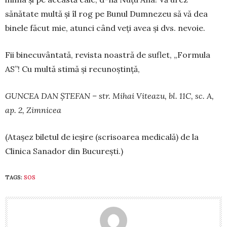
sănătate multă și îl rog pe Bunul Dumnezeu să vă dea
binele făcut mie, atunci când veți avea și dvs. nevoie.
Fii binecuvântată, revista noastră de suflet, „For­mula
AS”! Cu multă stimă și recunoștință,
GUNCEA DAN ȘTEFAN – str. Mihai Viteazu, bl. 11C, sc. A,
ap. 2, Zimnicea
(Atașez biletul de ieșire (scrisoarea medicală) de la
Clinica Sanador din București.)
TAGS:
SOS