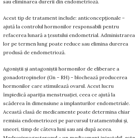
sau elimi­narea durerii din endometrioză.
Acest tip de tratament include: anticoncepțio­nale –
ajută la controlul hormonilor responsabili pentru
refacerea lunară a ţesutului endometrial. Administrarea
lor pe termen lung poate reduce sau elimina durerea
produsă de endometrioză.
Agoniștii și antagoniștii hormonilor de eliberare a
gonadotropinelor (Gn – RH) – blochează produce­rea
hormonilor care stimulează ovarul. Acest lucru
împiedică apariția menstruației, ceea ce ajută la
scăderea în dimensiune a implanturilor endome­triale.
Această clasă de medicamente poate deter­mina chiar
remisia endometriozei pe parcursul tratamentului și,
uneori, timp de câteva luni sau ani după aceea.
Medroxiprogesteronul – un medica­ment injectabil, este