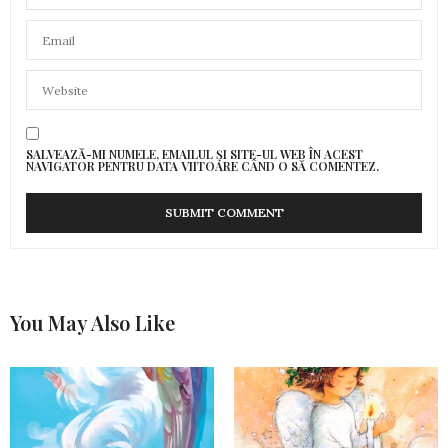
SALVEAZĂ-MI NUMELE, EMAILUL ȘI SITE-UL WEB ÎN ACEST
NAVIGATOR PENTRU DATA VIITOARE CÂND O SĂ COMENTEZ.
You May Also Like