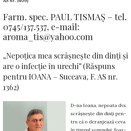
AS nr. 1409)
Farm. spec. PAUL TISMAȘ – tel.
0745/137.537, e-mail:
aroma_tis@yahoo.com
„Nepoțica mea scrâșnește din dinți și
are o infecție în urechi” (Răspuns
pentru IOANA – Suceava, F. AS nr.
1362)
D-na Ioana, nepoata dvs.
scrâșnește din dinți pen­
tru că o deranjează ceva
în timpul somnului, foar­