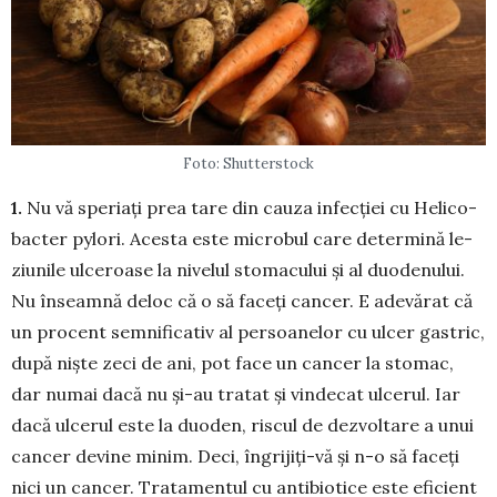
Foto: Shutterstock
1.
Nu vă speriați prea tare din cauza infecției cu He­li­­co­
bacter pylori. Acesta este microbul care deter­mină le­
ziu­nile ulceroase la nivelul stoma­cului și al duo­de­nului.
Nu în­seamnă deloc că o să faceți cancer. E ade­vărat că
un pro­cent semni­ficativ al persoanelor cu ulcer gastric,
după niște zeci de ani, pot face un cancer la sto­mac,
dar numai dacă nu și-au tratat și vindecat ulcerul. Iar
dacă ulcerul este la duoden, riscul de dezvoltare a unui
cancer devine minim. Deci, îngrijiți-vă și n-o să faceți
nici un cancer. Tra­tamentul cu antibiotice este efi­cient