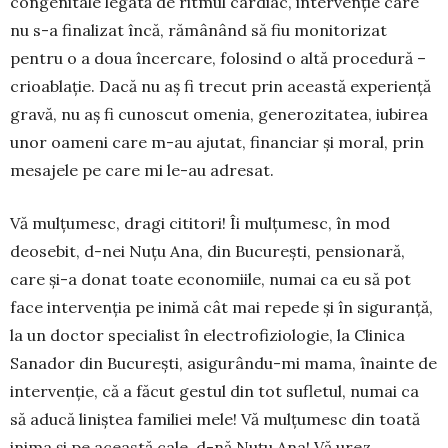
congenitale legată de ritmul cardiac, intervenție care
nu s-a finalizat încă, rămânând să fiu monitorizat
pentru o a doua încercare, folosind o altă procedură –
crioablație. Dacă nu aș fi trecut prin această experiență
gravă, nu aș fi cunoscut omenia, generozitatea, iubirea
unor oameni care m-au ajutat, financiar și moral, prin
mesajele pe care mi le-au adresat.
Vă mulțumesc, dragi cititori! Îi mulțumesc, în mod
deosebit, d-nei Nuțu Ana, din București, pensionară,
care și-a donat toate economiile, numai ca eu să pot
face intervenția pe inimă cât mai repede și în sigu­ranță,
la un doctor specialist în electrofiziologie, la Clinica
Sanador din București, asigurându-mi mama, înainte de
intervenție, că a făcut gestul din tot sufletul, numai ca
să aducă liniștea familiei mele! Vă mulțu­mesc din toată
inima și pe această cale, d-nă Nuțu Ana! Vă urez