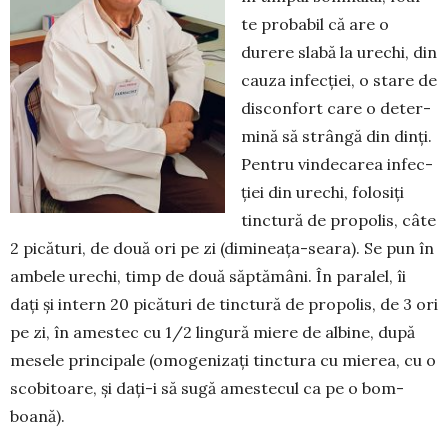
te probabil că are o
durere slabă la urechi, din
cauza infecției, o stare de
disconfort care o deter­
mină să strângă din dinți.
Pentru vindecarea infec­
ției din urechi, folosiți
tinctură de propolis, câte
2 picături, de două ori pe zi (dimineața-seara). Se pun în
ambele urechi, timp de două săptămâni. În paralel, îi
dați și intern 20 picături de tinctură de propolis, de 3 ori
pe zi, în amestec cu 1/2 lingură mie­re de albine, după
mesele principale (omo­ge­nizați tinctura cu mierea, cu o
scobitoare, și dați-i să sugă amestecul ca pe o bom­
boană).