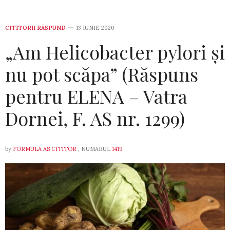
CITITORII RĂSPUND
13 IUNIE 2020
„Am Helicobacter pylori şi
nu pot scăpa” (Răspuns
pentru ELENA – Vatra
Dornei, F. AS nr. 1299)
by
FORMULA AS CITITOR
, NUMĂRUL
1419