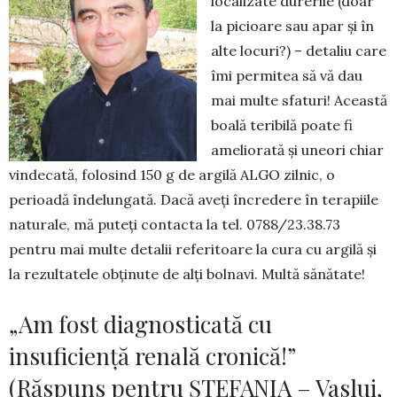
locali­zate durerile (doar
la picioare sau apar și în
alte locuri?) – detaliu care
îmi permitea să vă dau
mai multe sfaturi! Această
boală teribilă poate fi
ame­liorată și uneori chiar
vindecată, folosind 150 g de argilă ALGO zilnic, o
perioadă îndelungată. Dacă aveți încredere în terapiile
naturale, mă puteți contacta la tel. 0788/23.38.73
pentru mai multe detalii referitoare la cura cu argilă și
la rezultatele obținute de alți bolnavi. Multă sănătate!
„Am fost diagnosticată cu
insuficiență renală cronică!”
(Răspuns pentru ȘTEFANIA – Vaslui,