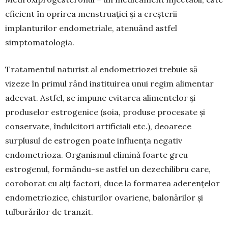
eficient în oprirea menstruației și a creșterii
implanturilor endometriale, atenuând astfel
simptomatologia.
Tratamentul naturist al endometriozei trebuie să
vizeze în primul rând instituirea unui regim alimentar
adecvat. Astfel, se impune evitarea ali­men­telor și
produselor estrogenice (soia, produse procesate și
conservate, îndulcitori artificiali etc.), deoarece
surplusul de estrogen poate influența negativ
endometrioza. Organismul elimină foarte greu
estrogenul, formându-se astfel un dezechilibru care,
coroborat cu alți factori, duce la formarea aderențelor
endometriozice, chisturilor ovariene, balonărilor și
tulburărilor de tranzit.