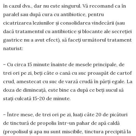
în cazul dvs., dar nu este singurul. Vă reco­mand ca în
paralel sau după cura cu antibiotice, pentru
cicatrizarea leziunilor și consolidarea vindecării (sau
dacă tratamentul cu antibiotice și blocante ale secreției
gastrice nu a avut efect), să faceți următorul tratament
naturist:
– Cu circa 15 minute înainte de mesele princi­pale, de
trei ori pe zi, beți câte o cană cu suc proaspăt de cartof
crud, amestecat cu suc de varză crudă în părți egale. La
doza de dimineață, este bine ca după ce beți sucul să
stați culcată 15-20 de minute.
– Între mese, de trei ori pe zi, luați câte 20 de picături
de tinctură de pro­polis într-un pahar de apă caldă
(propolisul și apa nu sunt miscibile, tinctura precipită la