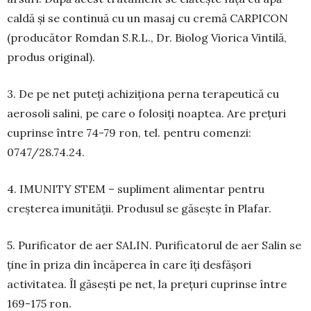
caldă și se continuă cu un masaj cu cremă CARPICON
(pro­ducător Romdan S.R.L., Dr. Biolog Viorica Vintilă,
produs original).
3. De pe net puteți achiziționa perna terapeutică cu
aero­soli salini, pe care o folosiți noaptea. Are prețuri
cuprinse între 74-79 ron, tel. pentru co­menzi:
0747/28.74.24.
4. IMUNITY STEM – supliment alimentar pen­tru
creșterea imunității. Produsul se găsește în Pla­far.
5. Purificator de aer SALIN. Purificatorul de aer Salin se
ține în priza din încăperea în care îți des­fășori
activitatea. Îl găsești pe net, la prețuri cu­prinse între
169-175 ron.