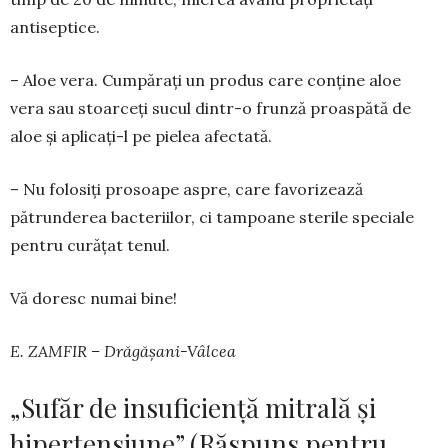
antiseptice.
– Aloe vera. Cumpărați un pro­dus care conține aloe
vera sau stoar­ceți sucul dintr-o frun­ză proas­pătă de
aloe și aplicați-l pe pielea afectată.
– Nu folosiți prosoape as­pre, care favorizează
pătrunderea bacte­riilor, ci tampoane sterile speciale
pen­tru curățat tenul.
Vă doresc numai bine!
E. ZAMFIR – Drăgășani-Vâlcea
„Sufăr de insuficiență mitrală și
hipertensiune” (Răspuns pentru