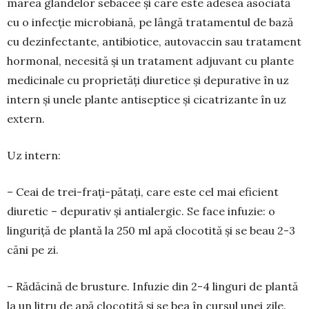
ma­rea glandelor sebacee și care este adesea asociată
cu o in­fecție microbiană, pe lân­gă tra­tamentul de bază
cu dezinfec­tante, antibiotice, auto­vaccin sau tratament
hormonal, nece­sită și un tratament adjuvant cu plante
medicinale cu proprie­tăți diuretice şi depurative în uz
intern și unele plante antisep­tice și cicatrizante în uz
extern.
Uz intern:
– Ceai de trei-frați-pătați, care este cel mai eficient
diuretic – depurativ și antialergic. Se face infuzie: o
linguriță de plantă la 250 ml apă clocotită și se beau 2-3
căni pe zi.
– Rădăcină de brusture. Infuzie din 2-4 linguri de plantă
la un litru de apă clocotită și se bea în cursul unei zile.