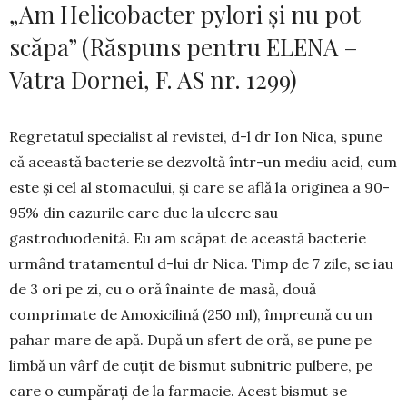
„Am Helicobacter pylori şi nu pot
scăpa” (Răspuns pentru ELENA –
Vatra Dornei, F. AS nr. 1299)
Regretatul specialist al revistei, d-l dr Ion Nica, spune
că această bacterie se dezvoltă într-un mediu acid, cum
este și cel al stomacului, și care se află la originea a 90-
95% din cazurile care duc la ulcere sau
gastroduodenită. Eu am scăpat de această bac­terie
urmând tratamentul d-lui dr Nica. Timp de 7 zile, se iau
de 3 ori pe zi, cu o oră înainte de masă, două
comprimate de Amoxicilină (250 ml), îm­pre­ună cu un
pahar mare de apă. După un sfert de oră, se pune pe
limbă un vârf de cuțit de bismut sub­­nitric pulbere, pe
care o cumpărați de la farma­cie. Acest bismut se