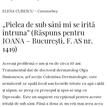
ELENA CURESCU – Caransebeș
„Pielea de sub sâni mi se irită
întruna” (Răspuns pentru
IOANA – București, F. AS nr.
1419)
Aceeași problemă o am și eu de circa 10 ani.
Tratamentul dat de doc­torul dermatolog Olga
Simionescu, șef secție Colentina Dermatologie, este
următorul: se spală locul sau locurile iritate cu apă caldă
și săpun, se șterg cu prosopul și apoi se ung cu
Diprosalic. Este un unguent excepțional pentru aceste
iritații de sub sâni. Până a doua zi, nu veți mai avea acea