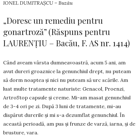
IONEL DUMITRAȘCU – Buzău
„Doresc un remediu pentru
gonartroză” (Răspuns pentru
LAURENȚIU – Bacău, F. AS nr. 1414)
Când aveam vârsta dumneavoastră, acum 5 ani, am
avut dureri groaznice la genunchiul drept, nu puteam
să dorm noaptea și nici nu puteam să urc scările. Am
luat multe tratamente naturiste: Gena­col, Proenzi,
ArtroStop capsule și creme. Mi-am masat genunchiul
de 3-4 ori pe zi. După 3 luni de tratamente, mi-au
dispărut durerile și mi s-a dezum­flat genunchiul. În
această perioadă, am pus și frunze de varză, iarna, și de
brusture, vara.