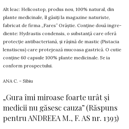
Alt leac: Helicostop, produs nou, 100% natural, din
plante medicinale, îl găsiți la magazine natu­riste,
fabricat de firma „Fares” Orăștie. Conține două in­gre­
diente: Hydrastis condensis, o sub­stan­ță care oferă
protecție antibacteriană, și rășină de mastic (Pistacia
lenstiscus) care protejează mucoa­sa gastrică. O cutie
conține 60 capsule 100% plante medici­nale. Se ia
conform prospectului.
ANA C. – Sibiu
„Gura îmi miroase foarte urât și
medicii nu găsesc cauza” (Răspuns
pentru ANDREEA M., F. AS nr. 1393)