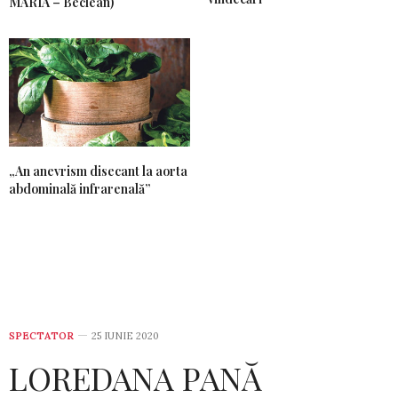
MARIA – Beclean)
„An anevrism disecant la aorta
abdominală infrarenală”
SPECTATOR
25 IUNIE 2020
LOREDANA PANĂ