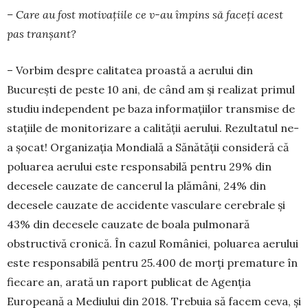
– Care au fost motivațiile ce v-au împins să faceți acest
pas tranșant?
– Vorbim despre calitatea proastă a aerului din
București de peste 10 ani, de când am și rea­lizat primul
studiu independent pe baza in­for­ma­țiilor transmise de
stațiile de monitorizare a ca­lității aerului. Rezultatul ne-
a șocat! Or­ga­ni­za­ția Mondială a Sănătății consideră că
po­lua­rea aerului este responsabilă pentru 29% din
decesele cauzate de cancerul la plămâni, 24% din
decesele cauzate de accidente vasculare ce­re­brale și
43% din decesele cauzate de boala pulmonară
obstructivă cronică. În cazul Ro­mâ­niei, poluarea aerului
este responsabilă pentru 25.400 de morți premature în
fiecare an, arată un raport publicat de Agenția
Europeană a Me­diului din 2018. Trebuia să facem ceva, și