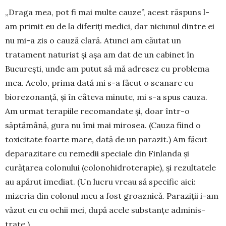
„Draga mea, pot fi mai multe cauze”, acest răspuns l-
am primit eu de la diferiți medici, dar niciunul dintre ei
nu mi-a zis o cauză clară. Atunci am căutat un
tratament naturist și așa am dat de un cabinet în
București, unde am putut să mă adresez cu problema
mea. Acolo, prima dată mi s-a făcut o scanare cu
biorezonanță, și în câteva minute, mi s-a spus cauza.
Am urmat terapiile reco­mandate și, doar într-o
săptămână, gura nu îmi mai mirosea. (Cauza fiind o
toxicitate foarte mare, dată de un parazit.) Am făcut
deparazitare cu reme­dii speciale din Finlanda și
curățarea colonului (colonohidro­terapie), și rezultatele
au apărut ime­diat. (Un lucru vreau să specific aici:
mizeria din colonul meu a fost groaznică. Paraziții i-am
văzut eu cu ochii mei, după acele substanțe adminis­
trate.)