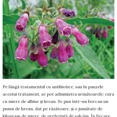
Pe lângă tratamentul cu antibiotice, sau în pau­zele
acestui tratament, se pot ad­ministra următoa­rele: cura
cu miere de albine și hrean. Se pun într-un borcan un
pumn de hrean, dat pe răzătoare, și o jumătate de
kilogram de miere, de preferință de salcâm. În fiecare