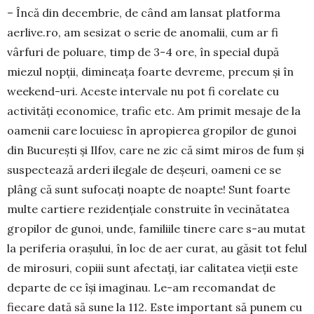
– Încă din decembrie, de când am lansat plat­forma
aerlive.ro, am sesizat o serie de ano­ma­lii, cum ar fi
vârfuri de poluare, timp de 3-4 ore, în special după
miezul nopții, dimineața foarte devreme, precum și în
weekend-uri. Aces­te in­tervale nu pot fi corelate cu
activități eco­nomice, trafic etc. Am primit mesaje de la
oa­menii care lo­cuiesc în apropierea gropilor de gu­noi
din Bucu­rești și Ilfov, care ne zic că simt miros de fum și
suspectează arderi ilegale de de­șeuri, oa­meni ce se
plâng că sunt sufocați noapte de noap­te! Sunt foarte
multe cartiere rezidențiale construite în vecinătatea
gropilor de gunoi, un­de, familiile tinere care s-au mutat
la periferia ora­șului, în loc de aer curat, au găsit tot felul
de mi­rosuri, copiii sunt afectați, iar calitatea vieții este
departe de ce își imaginau. Le-am reco­man­dat de
fiecare dată să sune la 112. Este important să punem cu