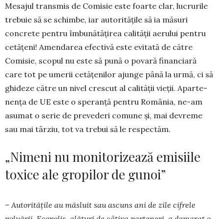
Mesajul transmis de Comisie este foar­te clar, lucrurile
trebuie să se schimbe, iar au­to­ritățile să ia măsuri
concrete pentru îmbu­nătă­țirea ca­li­tății aerului pentru
cetățeni! Amen­darea efectivă este evitată de către
Comisie, scopul nu este să pună o povară financiară
care tot pe ume­rii cetățenilor ajunge până la urmă, ci să
ghideze că­tre un nivel crescut al calității vieții. Apar­te­
nen­ța de UE este o speranță pentru Ro­mâ­nia, ne-am
asu­mat o serie de prevederi co­mu­ne și, mai de­vreme
sau mai târziu, tot va tre­bui să le respectăm.
„Nimeni nu monitorizează emisiile
toxice ale gropilor de gunoi”
– Autoritățile au măsluit sau ascuns ani de zile cifrele
poluării. Ecopolis, alături de câțiva parteneri, a demarat o