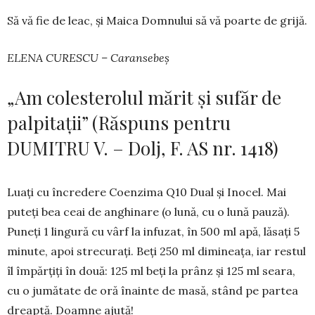
Să vă fie de leac, și Maica Domnului să vă poar­te de grijă.
ELENA CURESCU – Caransebeș
„Am colesterolul mărit și sufăr de
palpitații” (Răspuns pentru
DUMITRU V. – Dolj, F. AS nr. 1418)
Luați cu încredere Coenzima Q10 Dual și Ino­cel. Mai
puteți bea ceai de anghinare (o lună, cu o lună pauză).
Puneți 1 lingură cu vârf la infuzat, în 500 ml apă, lăsați 5
minute, apoi strecurați. Beți 250 ml dimineața, iar restul
îl împărțiți în două: 125 ml beți la prânz și 125 ml seara,
cu o jumă­tate de oră înainte de masă, stând pe partea
dreaptă. Doamne ajută!