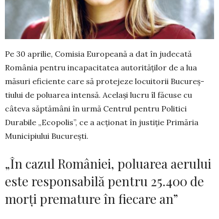
Pe 30 aprilie, Comisia Europeană a dat în judecată
România pentru incapa­ci­ta­tea autorităților de a lua
măsuri efi­ciente care să protejeze locuitorii Bucu­reș­
tiului de poluarea intensă. Același lucru îl făcuse cu
câteva săptămâni în urmă Centrul pentru Po­litici
Durabile „Ecopolis”, ce a acționat în jus­tiție Primăria
Municipiului București.
„În cazul României, poluarea aerului
este responsabilă pentru 25.400 de
morți premature în fiecare an”