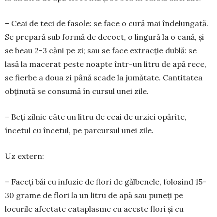
– Ceai de teci de fasole: se face o cură mai îndelungată.
Se prepară sub formă de decoct, o lingură la o cană, și
se beau 2-3 căni pe zi; sau se face extracție dublă: se
lasă la macerat peste noapte într-un litru de apă rece,
se fierbe a doua zi până scade la jumătate. Cantitatea
obținută se consumă în cursul unei zile.
– Beți zilnic câte un litru de ceai de urzici opărite,
încetul cu încetul, pe parcursul unei zile.
Uz extern:
– Faceți băi cu infuzie de flori de gălbenele, folosind 15-
30 grame de flori la un litru de apă sau puneți pe
locurile afectate cataplasme cu aceste flori și cu