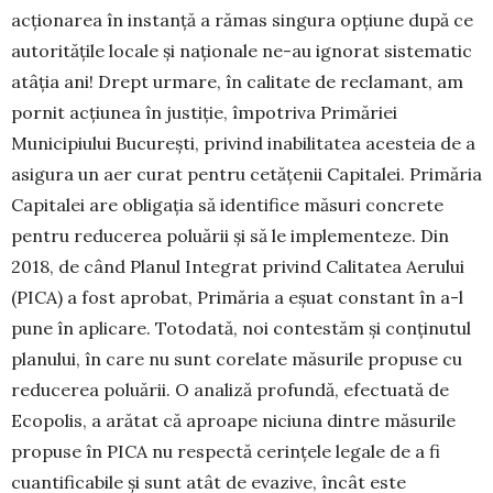
acțio­narea în instanță a rămas singura opțiune după ce
autoritățile locale și naționale ne-au ignorat sistematic
atâția ani! Drept urmare, în calitate de reclamant, am
pornit acțiunea în justiție, împo­triva Primăriei
Municipiului București, privind inabilitatea acesteia de a
asigura un aer curat pentru cetățenii Capitalei. Primăria
Capitalei are obligația să identifice măsuri concrete
pentru reducerea poluării și să le implementeze. Din
2018, de când Planul Integrat privind Calita­tea Aerului
(PICA) a fost aprobat, Primăria a eșuat constant în a-l
pune în aplicare. Totodată, noi contestăm și conținutul
planului, în care nu sunt corelate măsurile propuse cu
reducerea po­luării. O analiză profundă, efectuată de
Ecopolis, a arătat că aproape niciuna dintre măsurile
pro­puse în PICA nu respectă cerințele legale de a fi
cuantificabile și sunt atât de evazive, încât este