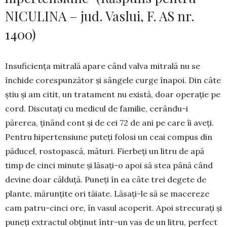
NICULINA – jud. Vaslui, F. AS nr.
1400)
Insuficiența mitrală apare când valva mitrală nu se
închide cores­punzător și sângele curge înapoi. Din câte
știu și am citit, un tratament nu există, doar operație pe
cord. Discutați cu medicul de familie, cerându-i
părerea, ținând cont și de cei 72 de ani pe care îi aveți.
Pentru hipertensiune puteți folosi un ceai compus din
păducel, rostopască, mături. Fierbeți un litru de apă
timp de cinci mi­nute și lăsați-o apoi să stea până când
devine doar călduță. Puneți în ea câte trei degete de
plante, mărunțite ori tăiate. Lăsați-le să se macereze
cam patru-cinci ore, în vasul acoperit. Apoi strecurați și
puneți extractul obținut într-un vas de un litru, perfect