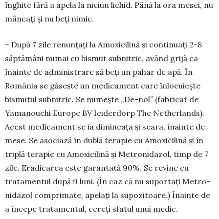
înghite fără a apela la niciun li­chid. Până la ora mesei, nu
mâncați și nu beți nimic.
– După 7 zile renunțați la Amoxicilină și conti­nuați 2-8
săptămâni numai cu bismut subnitric, având grijă ca
înainte de administrare să beți un pahar de apă. În
România se găsește un medica­ment care înlocuiește
bismutul subnitric. Se nu­mește „De-nol” (fabricat de
Yamanouchi Europe BV Ieiderdorp The Netherlands).
Acest medica­ment se ia dimineața și seara, înainte de
mese. Se asociază în dublă terapie cu Amoxicilină și în
triplă terapie cu Amoxicilină și Me­tronidazol, timp de 7
zile. Eradicarea este garantată 90%. Se revine cu
tratamentul după 9 luni. (În caz că nu suportați Metro­
nidazol comprimate, apelați la supozi­toa­re.) Înainte de
a începe tratamentul, cereți sfatul unui medic.