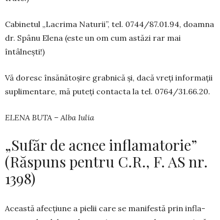
Cabinetul „Lacrima Naturii”, tel. 0744/87.01.94, doamna
dr. Spânu Elena (este un om cum astăzi rar mai
întâlnești!)
Vă doresc însănătoșire grabnică și, dacă vreți in­for­mații
suplimentare, mă pu­teți contacta la tel. 0764/31.66.20.
ELENA BUTA – Alba Iulia
„Sufăr de acnee inflamatorie”
(Răspuns pentru C.R., F. AS nr.
1398)
Această afecțiune a pielii care se manifestă prin infla­