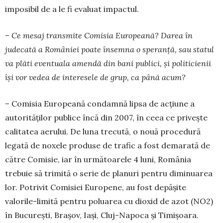
imposibil de a le fi evaluat impactul.
– Ce mesaj transmite Comisia Europeană? Darea în
judecată a României poate însemna o speranță, sau statul
va plăti eventuala amen­dă din bani publici, și politicienii
își vor vedea de interesele de grup, ca până acum?
– Comisia Europeană condamnă lipsa de acțiune a
autorităților publice încă din 2007, în ceea ce privește
calitatea aerului. De luna tre­cută, o nouă procedură
legată de noxele produse de trafic a fost demarată de
către Comisie, iar în următoarele 4 luni, România
trebuie să trimită o serie de planuri pentru diminuarea
lor. Potrivit Comisiei Europene, au fost depășite
valorile-limită pentru poluarea cu dioxid de azot (NO2)
în București, Brașov, Iași, Cluj-Napoca și Timi­șoara.