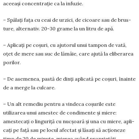
aceeași concentrație ca la infuzie.
– Spălați fața cu ceai de urzici, de cicoare sau de brus­
ture, alterna­tiv. 20-30 grame la un litru de apă.
– Aplicați pe coșuri, cu ajutorul unui tampon de vată,
oțet de mere sau suc de lămâie, care ajută la eliberarea
porilor.
– De asemenea, pastă de dinți apli­cată pe coșuri, înainte
de a mer­ge la culcare.
– Un alt remediu pentru a vin­de­ca coșurile este
utilizarea unui amestec de condimente și miere:
amestecați o linguriță cu nucșoară și una cu miere, apli­
cați pe față sau pe locul afectat și lăsați să acțio­neze
timp de 20 de minute, mierea având pro­prietăți