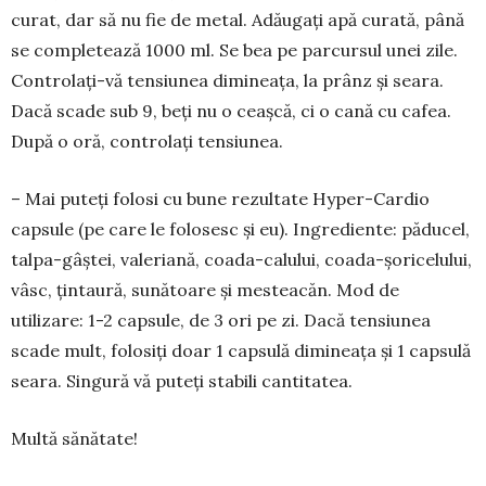
curat, dar să nu fie de metal. Adăugați apă curată, până
se comple­tează 1000 ml. Se bea pe par­cursul unei zile.
Controlați-vă tensiu­nea dimi­neața, la prânz și seara.
Dacă scade sub 9, beți nu o ceaș­că, ci o cană cu cafea.
Du­pă o oră, controlați tensiu­nea.
– Mai puteți folosi cu bune rezultate Hyper-Cardio
capsule (pe care le folosesc și eu). Ingre­diente: păducel,
talpa-gâștei, valeriană, coada-calului, coa­da-șoricelului,
vâsc, țintaură, sună­toare și mesteacăn. Mod de
utilizare: 1-2 capsule, de 3 ori pe zi. Dacă tensiunea
scade mult, folosiți doar 1 capsulă di­mineața și 1 capsulă
seara. Sin­gu­ră vă puteți stabili cantitatea.
Multă sănătate!