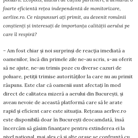
foarte eficientă rețea independentă de monitorizare,
aerlive.ro. Ce răs­punsuri ați primit, au devenit românii
conștienți și interesați de importanța calității aerului pe
care îl respiră?
– Am fost chiar și noi surprinși de reacția imediată a
oamenilor, încă din primele zile ne-au scris, s-au oferit
să ne ajute, ne-au trimis poze cu diverse cazuri de
poluare, petiții trimise auto­rităților la care nu au primit
răspuns. Este clar că oamenii sunt afectați în mod
direct de calita­tea mizeră a aerului din București, și
aveau ne­vo­ie de această platformă care să le arate
rapid și eficient care este situația. Rețeaua aerlive.ro
este disponibilă doar în București deocamdată, însă
încercăm să găsim finanțare pentru extin­derea ei la
nivel național, mai ales că și alte ora­șe se con­fruntă cu