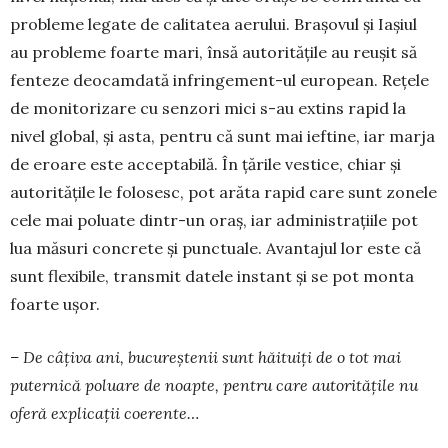
probleme legate de calita­tea aerului. Bra­șovul și Iașiul
au probleme foarte mari, însă autoritățile au reușit să
fenteze deo­camdată in­fringement-ul european. Rețele
de monitorizare cu senzori mici s-au extins rapid la
nivel global, și asta, pentru că sunt mai ieftine, iar marja
de eroare este acceptabilă. În țările vestice, chiar și
autoritățile le folosesc, pot arăta rapid care sunt zonele
cele mai poluate dintr-un oraș, iar ad­mi­nistrațiile pot
lua măsuri concrete și punctuale. Avantajul lor este că
sunt flexibile, transmit datele instant și se pot monta
foarte ușor.
– De câțiva ani, bucureștenii sunt hăituiți de o tot mai
puternică poluare de noapte, pen­tru care autoritățile nu
oferă explicații coe­rente…