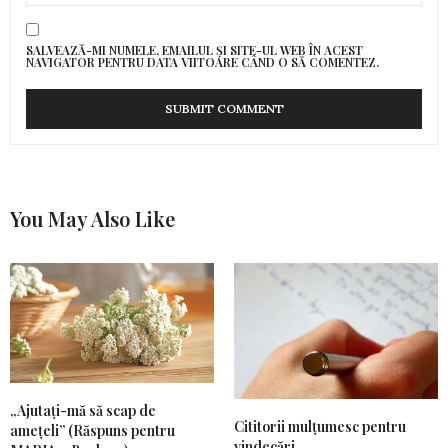
SALVEAZĂ-MI NUMELE, EMAILUL ȘI SITE-UL WEB ÎN ACEST
NAVIGATOR PENTRU DATA VIITOARE CÂND O SĂ COMENTEZ.
You May Also Like
„Ajutați-mă să scap de
Cititorii mulțumesc pentru
amețeli” (Răspuns pentru
vindecări