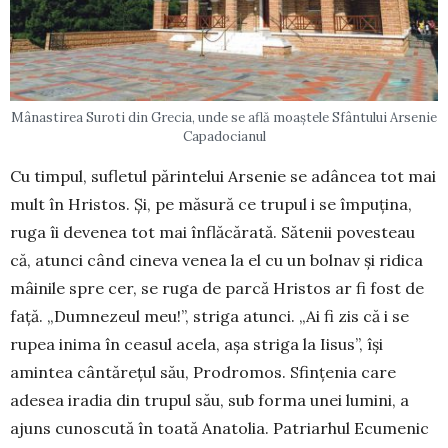
Mânastirea Suroti din Grecia, unde se află moaștele Sfântului Arsenie
Capadocianul
Cu timpul, sufletul părintelui Arsenie se adân­cea tot mai
mult în Hristos. Și, pe măsură ce trupul i se împuțina,
ruga îi devenea tot mai înflăcărată. Sătenii povesteau
că, atunci când cineva venea la el cu un bolnav și ridica
mâinile spre cer, se ruga de parcă Hristos ar fi fost de
față. „Dumnezeul meu!”, striga atunci. „Ai fi zis că i se
rupea inima în ceasul acela, așa striga la Iisus”, își
amintea cân­tărețul său, Prodromos. Sfințenia care
adesea iradia din trupul său, sub forma unei lumini, a
ajuns cunoscută în toată Anatolia. Patriar­hul E­cu­menic