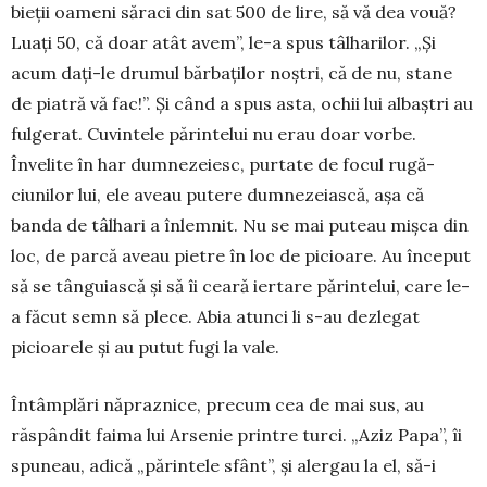
bieții oameni săraci din sat 500 de lire, să vă dea vouă?
Luați 50, că doar atât avem”, le-a spus tâlharilor. „Și
acum dați-le dru­mul bărbaților noștri, că de nu, stane
de piatră vă fac!”. Și când a spus asta, ochii lui albaștri au
fulgerat. Cuvintele părintelui nu erau doar vorbe.
Învelite în har dumnezeiesc, purtate de focul rugă­
ciunilor lui, ele aveau putere dumnezeiască, așa că
banda de tâlhari a înlemnit. Nu se mai puteau mișca din
loc, de parcă aveau pietre în loc de picioare. Au început
să se tânguiască și să îi ceară iertare pă­rin­telui, care le-
a făcut semn să plece. Abia atunci li s-au dezlegat
picioarele și au putut fugi la vale.
Întâmplări năpraznice, precum cea de mai sus, au
răspândit faima lui Arsenie printre turci. „Aziz Papa”, îi
spuneau, adică „părintele sfânt”, și aler­gau la el, să-i