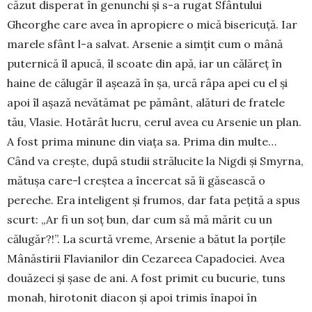
căzut disperat în genunchi și s-a rugat Sfântului
Gheorghe care avea în apropiere o mică bisericuță. Iar
marele sfânt l-a salvat. Arsenie a simțit cum o mână
puternică îl apucă, îl scoate din apă, iar un călăreț în
haine de călugăr îl așează în șa, urcă râpa apei cu el și
apoi îl așază nevătămat pe pământ, ală­turi de fratele
tău, Vlasie. Hotărât lucru, cerul avea cu Arsenie un plan.
A fost prima minune din viața sa. Prima din multe…
Când va crește, după studii strălucite la Nigdi și Smyrna,
mătușa care-l creștea a încercat să îi găsească o
pereche. Era inteligent și frumos, dar fata pețită a spus
scurt: „Ar fi un soț bun, dar cum să mă mărit cu un
călugăr?!”. La scurtă vreme, Arsenie a bătut la porțile
Mânăstirii Flavianilor din Cezareea Capadociei. Avea
două­zeci și șase de ani. A fost primit cu bucurie, tuns
monah, hirotonit diacon și apoi trimis înapoi în