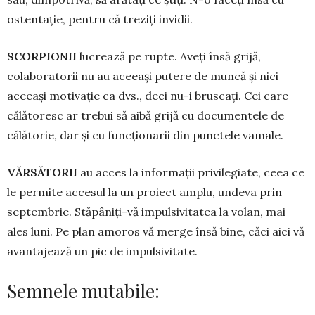
ostentație, pentru că treziți invidii.
SCORPIONII
lucrează pe rupte. Aveți însă grijă,
colaboratorii nu au aceeași putere de muncă și nici
aceeași motivație ca dvs., deci nu-i bruscați. Cei care
călătoresc ar trebui să aibă grijă cu docu­men­tele de
călătorie, dar și cu funcționarii din punctele vamale.
VĂRSĂTORII
au acces la informații privilegiate, ceea ce
le permite accesul la un proiect amplu, undeva prin
septem­brie. Stăpâniți-vă impulsivitatea la volan, mai
ales luni. Pe plan amoros vă merge însă bine, căci aici vă
avantajează un pic de impulsivitate.
Semnele mutabile: