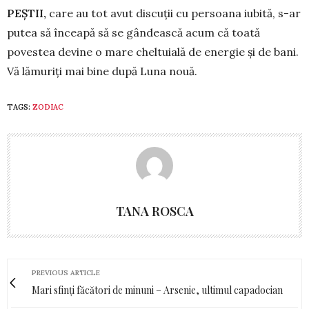
PEŞTII,
care au tot avut discuții cu per­soana iubită, s-ar
putea să înceapă să se gândească acum că toată
povestea devine o mare cheltuială de energie și de bani.
Vă lămuriți mai bine după Luna nouă.
TAGS:
ZODIAC
TANA ROSCA
PREVIOUS ARTICLE
Mari sfinți făcători de minuni – Arsenie, ultimul capadocian