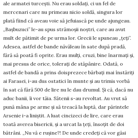
ale armatei turcești. Nu erau soldați, ci un fel de
mercenari care nu primeau nicio soldă, singura lor
plată fiind că aveau voie să jefuiască pe unde ajungeau.
„Bașbuzuci” le-au spus strămoșii noștri, care au avut
mult de pătimit de pe urma lor. Grecii le spuneau „țeți”.
Adesea, astfel de bande năvăleau în sate după pradă,
fără să poată fi oprite. Erau mulți, cruzi, bine înarmați și,
mai presus de orice, tolerați de stăpânire. Odată, o
astfel de bandă a prins doisprezece bărbați mai înstăriți
ai Farasei, i-au dus ostatici în munte și au trimis vorbă
în sat că fără 500 de lire nu le dau drumul. Și că, dacă nu
aduc banii, îi vor tăia. Sătenii s-au revoltat. Au vrut să
pună mâna pe arme și să treacă la luptă, dar părin­tele
Arsenie i-a liniștit. A luat cincizeci de lire, care erau
toată averea bisericii, și a urcat la țeți, însoțit de doi
bătrâni. „Nu vă e rușine?! De unde credeți că vor găsi