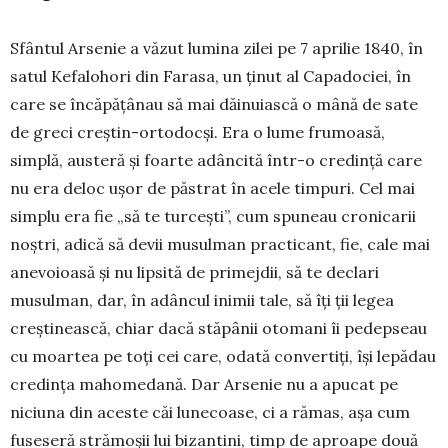
Sfântul Arsenie a văzut lu­mina zilei pe 7 aprilie 1840, în
satul Kefalohori din Farasa, un ținut al Capadociei, în
care se încăpățânau să mai dăinuiască o mână de sate
de greci creștin-ortodocși. Era o lume frumoasă,
simplă, austeră și foarte adâncită într-o credință care
nu era deloc ușor de păstrat în acele timpuri. Cel mai
simplu era fie „să te turcești”, cum spuneau cronicarii
noștri, adică să devii musulman practicant, fie, cale mai
ane­vo­ioasă și nu lipsită de primejdii, să te declari
musulman, dar, în adân­cul inimii tale, să îți ții legea
creștinească, chiar dacă stăpânii otomani îi pedepseau
cu moartea pe toți cei care, odată convertiți, își lepădau
credința mahomedană. Dar Arsenie nu a apucat pe
niciuna din aceste căi lunecoase, ci a rămas, așa cum
fuseseră strămoșii lui bizantini, timp de aproape două