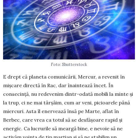
Foto: Shutterstock
E drept că planeta comunicării, Mercur, a re­venit în
mișcare directă în Rac, dar înaintează încet. În
consecință, nu redevenim dintr-odată mobili la minte și
la trup, ci ne mai târșâim, cum ar veni, picioarele până
miercuri. Asta îl enervează însă pe Marte, aflat în
Berbec, care vrea ca totul să se des­fășoare rapid și
energic. Ca lucrurile să meargă bi­ne, e nevoie să ne
activăm voința de tip marțian și să ne stabilim un