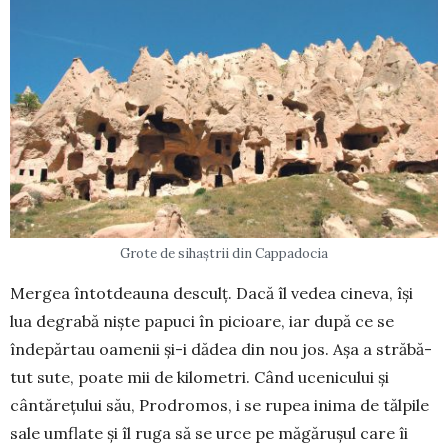
Grote de sihaștrii din Cappadocia
Mergea întotdeauna desculț. Dacă îl ve­dea cineva, își
lua degrabă niște pa­puci în picioare, iar după ce se
înde­părtau oamenii și-i dădea din nou jos. Așa a străbă­
tut sute, poate mii de kilometri. Când ucenicului și
cântărețului său, Prodromos, i se rupea inima de tălpile
sale umflate și îl ruga să se urce pe măgă­rușul care îi