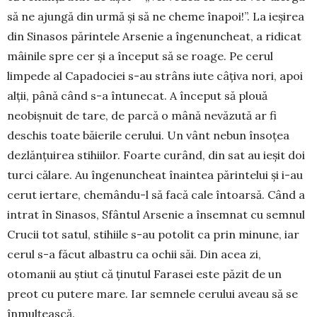
să ne ajungă din urmă și să ne cheme înapoi!”. La ieșirea
din Sinasos părintele Arsenie a înge­nuncheat, a ridicat
mâinile spre cer și a început să se roage. Pe cerul
limpede al Capadociei s-au strâns iute câțiva nori, apoi
alții, până când s-a întunecat. A înce­put să plouă
neobișnuit de tare, de parcă o mână nevăzută ar fi
deschis toate băierile cerului. Un vânt nebun înso­țea
dezlănțuirea stihiilor. Foarte curând, din sat au ieșit doi
turci călare. Au îngenuncheat înaintea părin­telui și i-au
cerut iertare, chemându-l să facă cale întoarsă. Când a
intrat în Sinasos, Sfântul Ar­se­nie a însemnat cu semnul
Crucii tot satul, stihiile s-au potolit ca prin minune, iar
cerul s-a făcut al­bastru ca ochii săi. Din acea zi,
otomanii au știut că ținutul Farasei este păzit de un
preot cu putere mare. Iar semnele cerului aveau să se
înmulțească.