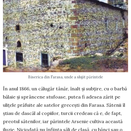
Biserica din Farasa, unde a slujit părintele
În anul 1866, un călugăr tânăr, înalt și subțire, cu o barbă
bălaie și sprâncene stufoase, putea fi adesea zărit pe
ulițele prăfuite ale satelor grecești din Farasa. Sătenii îl
știau de dascăl al copiilor, turcii credeau că e, de fapt,
preotul sătenilor, iar părintele Arsenie cultiva această
iluzie. Niciodată nu înființa săli de clasă, cu bănci sau o