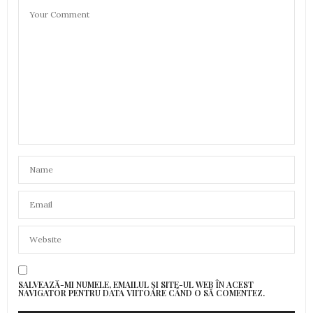
SALVEAZĂ-MI NUMELE, EMAILUL ȘI SITE-UL WEB ÎN ACEST
NAVIGATOR PENTRU DATA VIITOARE CÂND O SĂ COMENTEZ.