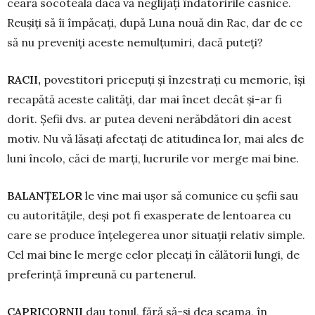
ceară socoteală dacă vă neglijați îndatoririle casnice.
Reușiți să îi împăcați, după Luna nouă din Rac, dar de ce
să nu preveniți aceste nemulțumiri, dacă puteți?
RACII,
povestitori pricepuți și înzestrați cu memorie, își
recapătă aceste calități, dar mai încet decât și-ar fi
dorit. Șefii dvs. ar putea deveni nerăbdători din acest
motiv. Nu vă lăsați afectați de atitudinea lor, mai ales de
luni încolo, căci de marți, lucrurile vor merge mai bine.
BALANŢELOR
le vine mai ușor să comunice cu șefii sau
cu autoritățile, deși pot fi exasperate de lentoarea cu
care se produce înțelegerea unor situații relativ simple.
Cel mai bine le merge celor plecaţi în călătorii lungi, de
preferință împreună cu partenerul.
CAPRICORNII
dau tonul, fără să-și dea seama, în