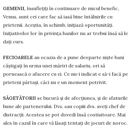
GEMENII,
însuflețiți în continuare de micul benefic,
Venus, sunt cei care fac să iasă bine întâlnirile cu
prietenii. Aceștia, în schimb, inițiază oportunități.
Inițiativelor lor în privința banilor nu ar trebui însă să le
dați curs.
FECIOARELE
au ocazia de a pune deo­parte niște bani
câștigați în urma unei mă­riri de salariu, ori să
pornească o afa­cere cu ei. Ce nu-i indicat e să-i facă pe
prie­teni părtași, căci nu e un moment potrivit.
SĂGETĂTORII
se bucură și de afec­țiunea, și de sfaturile
bune ale parte­ne­rului. Dvs. sau copiii dvs. aveți chef de
dis­tracții. Acestea se pot dovedi însă cos­tisitoare. Mai
ales în cazul în care vă lăsați tentați de jocuri de noroc.