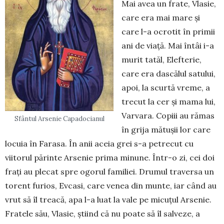
Mai avea un frate, Vlasie,
care era mai mare și
care l-a ocrotit în primii
ani de viață. Mai întâi i-a
murit tatăl, Elefterie,
care era das­călul satului,
apoi, la scurtă vreme, a
trecut la cer și mama lui,
Varvara. Copiii au rămas
Sfântul Arsenie Capadocianul
în grija mătușii lor care
locuia în Farasa. În anii aceia grei s-a petrecut cu
viitorul pă­rinte Arsenie prima minu­ne. Într-o zi, cei doi
frați au plecat spre ogorul familiei. Drumul traversa un
torent furios, Evcasi, care venea din munte, iar când au
vrut să îl treacă, apa l-a luat la vale pe micuțul Arsenie.
Fratele său, Vlasie, știind că nu poate să îl salveze, a