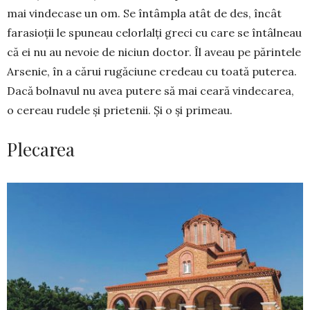
mai vindecase un om. Se întâmpla atât de des, încât
farasioții le spuneau celorlalți greci cu care se întâl­neau
că ei nu au nevoie de niciun doctor. Îl aveau pe părintele
Arse­nie, în a cărui rugăciune credeau cu toată puterea.
Dacă bolnavul nu avea putere să mai ceară vinde­carea,
o cereau rudele și prietenii. Și o și primeau.
Plecarea