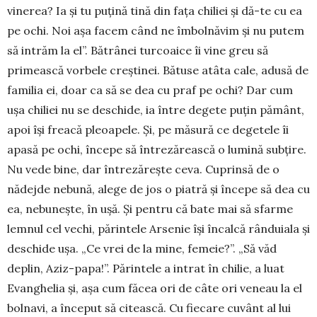
vinerea? Ia și tu puțină tină din fața chiliei și dă-te cu ea
pe ochi. Noi așa facem când ne îmbolnăvim și nu putem
să in­trăm la el”. Bătrânei turcoaice îi vine greu să
primească vor­bele creștinei. Bătuse atâta cale, adusă de
familia ei, doar ca să se dea cu praf pe ochi? Dar cum
ușa chiliei nu se deschide, ia între degete puțin pământ,
apoi își freacă pleoa­pele. Și, pe măsură ce degetele îi
apasă pe ochi, începe să întrezărească o lumină subțire.
Nu vede bine, dar întrezărește ceva. Cuprinsă de o
nădejde nebună, alege de jos o piatră și începe să dea cu
ea, nebunește, în ușă. Și pentru că bate mai să sfarme
lemnul cel vechi, părintele Arsenie își încalcă rânduiala și
deschide ușa. „Ce vrei de la mine, femeie?”. „Să văd
deplin, Aziz-papa!”. Părintele a intrat în chilie, a luat
Evanghelia și, așa cum făcea ori de câte ori veneau la el
bolnavi, a început să citească. Cu fiecare cuvânt al lui