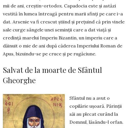
mii de ani, creștin-ortodox. Capadocia este și astăzi
vestită în lumea întreagă pentru marii sfinți pe care i-a
dat. Arsenie va fi crescut știind și prețuind că prin vi­nele
sale curge sângele unei seminții care a dat viață și
credință marelui Imperiu Bizantin, un im­pe­riu care a
dăinuit o mie de ani după căderea Imperiului Roman de
Apus, bizuindu-se pe cruce și pe rugăciune.
Salvat de la moarte de Sfântul
Gheorghe
Sfântul nu a avut o
copilărie ușoară. Părinții
săi au plecat curând la
Domnul, lăsându-l orfan.