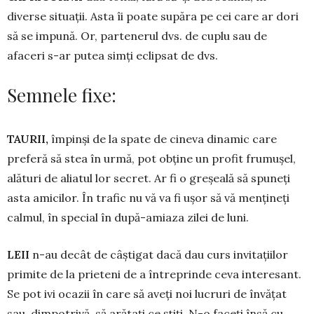
diverse situații. Asta îi poate supăra pe cei care ar dori
să se impună. Or, partenerul dvs. de cuplu sau de
afaceri s-ar putea simți eclipsat de dvs.
Semnele fixe:
TAURII,
împinși de la spate de ci­neva dinamic care
preferă să stea în ur­mă, pot obține un profit frumușel,
alături de aliatul lor secret. Ar fi o greșeală să spuneți
asta amicilor. În trafic nu vă va fi ușor să vă mențineți
calmul, în special în după-amiaza zilei de luni.
LEII
n-au decât de câștigat dacă dau curs invitațiilor
primite de la prieteni de a întreprinde ceva interesant.
Se pot ivi ocazii în care să aveți noi lucruri de în­vățat
sau, dimpotrivă, să arătați ce știți. N-o faceți însă cu