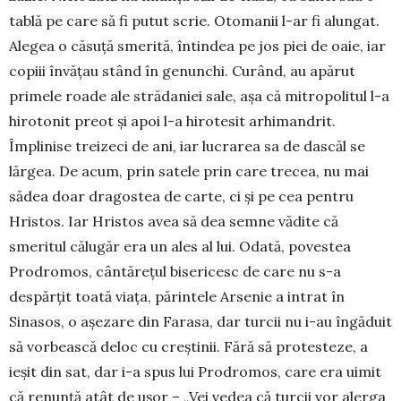
tablă pe care să fi putut scrie. Otomanii l-ar fi alungat.
Alegea o căsuță smerită, întindea pe jos piei de oaie, iar
copiii învățau stând în genunchi. Curând, au apărut
primele roade ale strădaniei sale, așa că mitropo­litul l-a
hirotonit preot și apoi l-a hirotesit arhiman­drit.
Împlinise treizeci de ani, iar lucrarea sa de dascăl se
lărgea. De acum, prin satele prin care trecea, nu mai
sădea doar dragostea de carte, ci și pe cea pentru
Hristos. Iar Hristos avea să dea sem­ne vădite că
smeritul călugăr era un ales al lui. Odată, povestea
Prodromos, cântărețul bisericesc de care nu s-a
despărțit toată viața, părintele Arsenie a intrat în
Sinasos, o așezare din Farasa, dar turcii nu i-au îngăduit
să vor­bească deloc cu creștinii. Fără să protesteze, a
ieșit din sat, dar i-a spus lui Prodromos, care era uimit
că renunță atât de ușor – „Vei vedea că turcii vor alerga