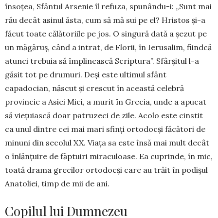
însoțea, Sfântul Arsenie îl refuza, spunându-i: „Sunt mai
rău decât asinul ăsta, cum să mă sui pe el? Hristos și-a
făcut toate călătoriile pe jos. O singură dată a șezut pe
un măgăruș, când a intrat, de Florii, în Ieru­salim, fiindcă
atunci tre­buia să împlinească Scrip­tura”. Sfârșitul l-a
găsit tot pe drumuri. Deși este ulti­mul sfânt
capadocian, năs­cut și crescut în această celebră
provincie a Asiei Mici, a murit în Grecia, unde a apucat
să viețuiască doar patruzeci de zile. Acolo este cinstit
ca unul dintre cei mai mari sfinți ortodocși făcători de
mi­nuni din secolul XX. Viața sa este însă mai mult decât
o înlănțuire de făptuiri miraculoase. Ea cu­prinde, în mic,
toată drama grecilor ortodocși care au trăit în podișul
Anatoliei, timp de mii de ani.
Copilul lui Dumnezeu