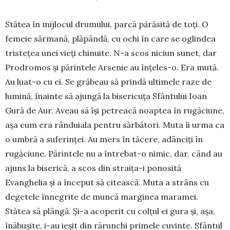
Stătea în mijlocul drumului, parcă părăsită de toți. O
femeie sărmană, plăpândă, cu ochi în care se oglindea
tristețea unei vieți chinuite. N-a scos niciun sunet, dar
Prodromos și părintele Arsenie au înțeles-o. Era mută.
Au luat-o cu ei. Se grăbeau să prindă ultimele raze de
lumină, înainte să ajungă la bisericuța Sfântului Ioan
Gură de Aur. Aveau să își pe­treacă noaptea în rugă­ciune,
așa cum era rân­­duiala pentru sărbă­tori. Muta îi urma ca
o um­bră a suferinței. Au mers în tăcere, adânciți în
rugăciune. Părintele nu a întrebat-o nimic, dar, când au
ajuns la biserică, a scos din straița-i pono­sită
Evanghelia și a început să citească. Muta a strâns cu
degetele înnegrite de muncă marginea ma­ramei.
Stătea să plângă. Și-a acoperit cu colțul ei gura și, așa,
înăbu­șite, i-au ieșit din rărunchi pri­mele cuvinte. Sfântul