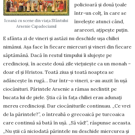
policioară și două țoale
într-un colț, în care se
Icoană cu scene din viața Sfântului
învelește atunci când,
Arsenie Capadocianul
ara­reori, ațipește puțin.
E sfânta zi de vineri și astăzi nu deschide ușa chiliei
nimănui. Așa face în fiecare miercuri și vineri din fiecare
săptămână. Dacă în restul timpului îi slujește pe
credincioși, în aceste două zile viețuiește ca un monah –
doar el și Hristos. Toată ziua și toată noaptea se
adâncește în rugă… Dar într-o vineri, s-au auzit în ușă
ciocănituri. Părin­tele Arsenie a rămas neclintit pe
bucata lui de piele. Știa că în fața chiliei erau adunați
mereu credincioși. Dar ciocăniturile continuau. „Ce vrei
de la părin­tele?”, o întreabă o grecoaică pe turcoaica
care continuă să bată în ușă. „Să văd!”, răspunse aceasta.
„Nu știi că niciodată părintele nu deschide miercurea și