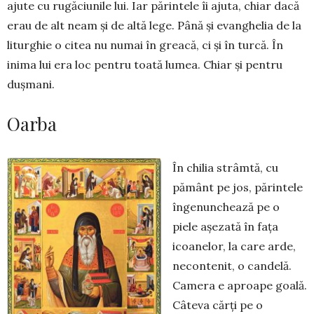
ajute cu rugăciunile lui. Iar părintele îi ajuta, chiar dacă
erau de alt neam și de altă lege. Până și evanghelia de la
liturghie o citea nu numai în greacă, ci și în turcă. În
inima lui era loc pentru toată lumea. Chiar și pentru
dușmani.
Oarba
În chilia strâmtă, cu
pământ pe jos, părintele
îngenunchează pe o
piele așezată în fața
icoanelor, la care arde,
necontenit, o candelă.
Camera e aproa­pe goală.
Câteva cărți pe o