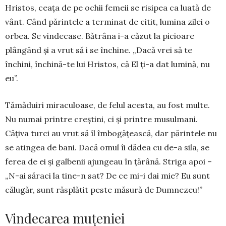
Hristos, ceața de pe ochii femeii se risipea ca lua­tă de
vânt. Când părintele a terminat de citit, lu­mina zilei o
orbea. Se vindecase. Bătrâna i-a că­zut la picioare
plângând și a vrut să i se închine. „Dacă vrei să te
închini, închină-te lui Hristos, că El ți-a dat lumină, nu
eu”.
Tămăduiri miraculoase, de felul acesta, au fost multe.
Nu numai printre creștini, ci și printre musulmani.
Câțiva turci au vrut să îl îmbogă­țească, dar părintele nu
se atingea de bani. Dacă omul îi dădea cu de-a sila, se
ferea de ei și galbe­nii ajungeau în țărână. Striga apoi –
„N-ai săraci la tine-n sat? De ce mi-i dai mie? Eu sunt
călugăr, sunt răsplătit peste măsură de Dumnezeu!”
Vindecarea muțeniei