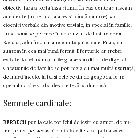
obiectiv, fără a forța însă ritmul. În caz contrar, riscăm
accidente (în perioada a­ceasta încă minore) sau
ciocniri verbale din motive tri­viale, în special în familie.
Luna nouă se petrece în seara zilei de luni, în zona
Racului, aducând cu sine emoții puternice. Fizic, nu
suntem în cea mai bună formă. Eforturile ar trebui
evitate, la fel mân­cărurile grase sau dificil de digerat.
Chestiunile de familie se pot regla cu mai multă ușurință,
de marți încolo, la fel şi cele ce țin de gospodărie, în
special dacă e vorba despre țevăria din casă.
Semnele cardinale:
BERBECII
pun la cale tot felul de ieșiri cu amicii, de nu-i
mai prinzi pe-acasă. Cei din familie s-ar putea să vă