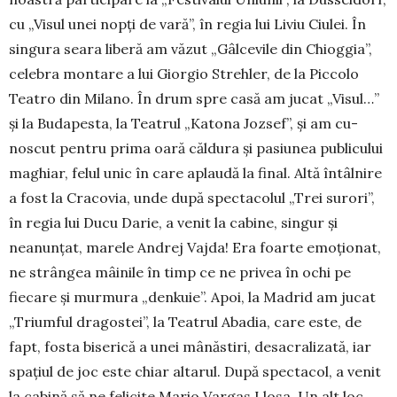
cu „Visul unei nopți de vară”, în regia lui Liviu Ciulei. În
singura sea­ra liberă am văzut „Gâlcevile din Chioggia”,
ce­lebra montare a lui Giorgio Strehler, de la Picco­lo
Teatro din Milano. În drum spre casă am jucat „Vi­sul…”
și la Bu­da­pesta, la Tea­trul „Katona Jozsef”, și am cu­
noscut pentru prima oară căl­dura și pasiunea publicului
ma­ghiar, felul unic în care aplaudă la final. Altă întâlnire
a fost la Cracovia, unde după spec­ta­colul „Trei su­rori”,
în regia lui Du­cu Darie, a venit la cabine, sin­­­gur și
neanunțat, marele An­drej Vajda! Era foarte emoțio­nat,
ne strângea mâinile în timp ce ne privea în ochi pe
fiecare și murmura „denkuie”. Apoi, la Ma­­drid am jucat
„Triumful dra­gostei”, la Teatrul Abadia, care es­te, de
fapt, fosta biserică a unei mâ­năstiri, desacralizată, iar
spațiul de joc este chiar alta­rul. După spectacol, a venit
la cabină să ne felicite Mario Vargas Llosa. Un alt loc