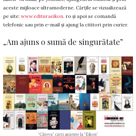
aceste mijloace ultramoderne. Cărțile se vizualizează
pe site:
www.edituraeikon
. ro și apoi se comandă
telefonic sau prin e-mail și ajung la cititori prin curier.
„Am ajuns o sumă de singurătate”
”Câteva” cărți apărute la ”Eikon”