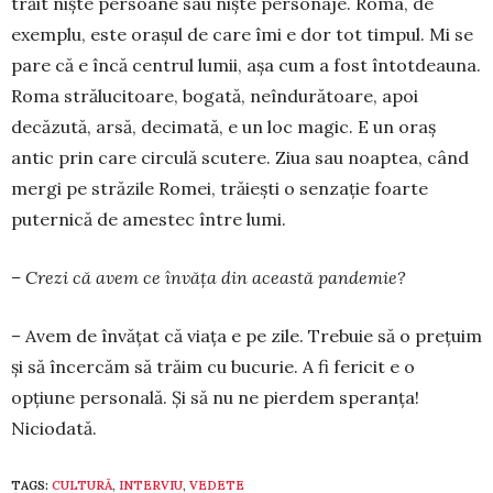
trăit niște persoane sau niște personaje. Ro­­­ma, de
exemplu, este orașul de care îmi e dor tot timpul. Mi se
pare că e încă centrul lumii, așa cum a fost întotdeauna.
Roma strălucitoare, bogată, ne­în­du­rătoare, apoi
decăzută, arsă, decimată, e un loc ma­gic. E un oraș
antic prin care circulă scutere. Ziua sau noaptea, când
mergi pe străzile Romei, trăiești o senzație foarte
puternică de amestec între lumi.
– Crezi că avem ce învăța din această pan­demie?
– Avem de învățat că viața e pe zile. Trebuie să o prețuim
și să încercăm să trăim cu bucurie. A fi fe­­­ricit e o
opțiune personală. Și să nu ne pierdem spe­­ranța!
Niciodată.
TAGS:
CULTURĂ
,
INTERVIU
,
VEDETE