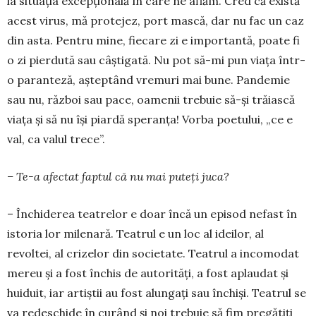
la situația excepțională în care ne aflăm. Cred că există
acest virus, mă protejez, port mască, dar nu fac un caz
din asta. Pentru mine, fiecare zi e importantă, poate fi
o zi pierdută sau câștigată. Nu pot să-mi pun viața într-
o paranteză, așteptând vremuri mai bune. Pandemie
sau nu, război sau pace, oamenii trebuie să-și trăiască
viața și să nu își piardă speranța! Vorba poetului, „ce e
val, ca valul trece”.
– Te-a afectat faptul că nu mai puteți juca?
– Închiderea teatrelor e doar încă un episod ne­fast în
istoria lor milenară. Teatrul e un loc al ide­ilor, al
revoltei, al crizelor din societate. Teatrul a incomodat
mereu și a fost închis de autorități, a fost aplaudat şi
huiduit, iar artiștii au fost alungați sau în­chiși. Teatrul se
va redeschide în curând și noi tre­buie să fim pregătiți