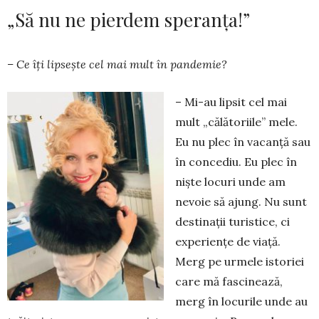
„Să nu ne pierdem speranța!”
– Ce îți lipsește cel mai mult în pandemie?
– Mi-au lipsit cel mai
mult „călătoriile” mele.
Eu nu plec în vacanță sau
în concediu. Eu plec în
niște locuri unde am
nevoie să ajung. Nu sunt
des­ti­nații turistice, ci
experiențe de viață.
Merg pe ur­mele istoriei
care mă fascinează,
merg în locurile un­­de au