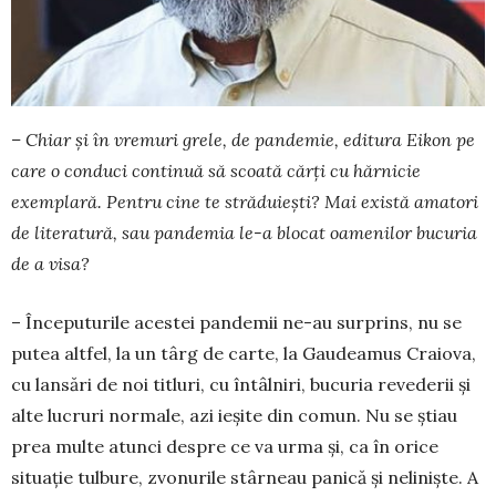
– Chiar și în vremuri grele, de pandemie, edi­tura Eikon pe
care o conduci continuă să scoată cărți cu hărnicie
exemplară. Pentru cine te stră­duiești? Mai există amatori
de literatură, sau pan­demia le-a blocat oamenilor bucuria
de a visa?
– Începuturile acestei pan­demii ne-au surprins, nu se
putea altfel, la un târg de carte, la Gaudeamus Cra­io­va,
cu lan­sări de noi titluri, cu întâlniri, bucuria revederii și
alte lucruri normale, azi ieșite din comun. Nu se știau
prea multe atunci des­pre ce va urma și, ca în ori­ce
situa­ție tul­bure, zvonurile stâr­neau panică și neliniște. A