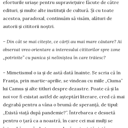
eforturile uriașe pentru supraviețuire făcute de către
edituri, și multe alte instituții de cultură. Și cu toate
acestea, paradoxal, continuăm să visăm, alături de
autorii și cititorii noștri.
– Din cât se mai citește, ce cărți au mai ma­re căutare? Ai
observat vreo orientare a inte­resului cititorilor spre zone
„potrivite” cu pa­nica și neliniștea în care trăiesc?
– Mimetismul o ia și de astă dată înainte. Se scria că în
Franța, prin martie-aprilie, se vin­deau cu miile „Ciuma”
lui Camus și alte titluri despre dezastre. Poate că și la
noi vor fi existat astfel de așteptări literare, cred că mai
degrabă pen­tru a vâna o brumă de speranță, de tipul:
„Există viață după pandemie?”. Întrebarea e desuetă
pentru o țară ca a noastră, în care cei mai mulți se