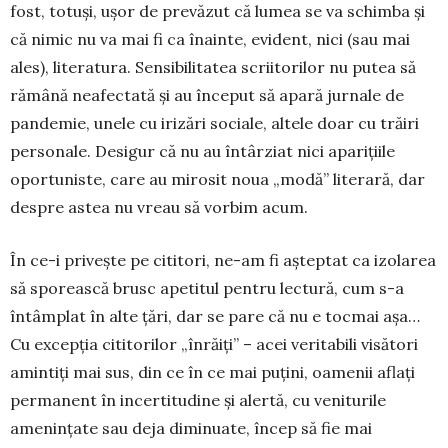
fost, to­tuși, ușor de pre­văzut că lumea se va schimba și
că nimic nu va mai fi ca înainte, evident, nici (sau mai
ales), literatura. Sensibi­litatea scrii­to­rilor nu putea să
rămână ne­afectată și au început să apară jurnale de
pandemie, unele cu irizări sociale, altele doar cu trăiri
per­sonale. De­sigur că nu au întârziat nici aparițiile
oportuniste, care au mirosit noua „modă” literară, dar
despre astea nu vreau să vorbim acum.
În ce-i privește pe cititori, ne-am fi așteptat ca izolarea
să sporească brusc apetitul pentru lectură, cum s-a
întâmplat în alte țări, dar se pare că nu e tocmai așa…
Cu excepția cititorilor „înrăiți” – acei veritabili visători
amintiți mai sus, din ce în ce mai puțini, oamenii aflați
permanent în incertitudine și alertă, cu veniturile
amenințate sau deja diminuate, încep să fie mai