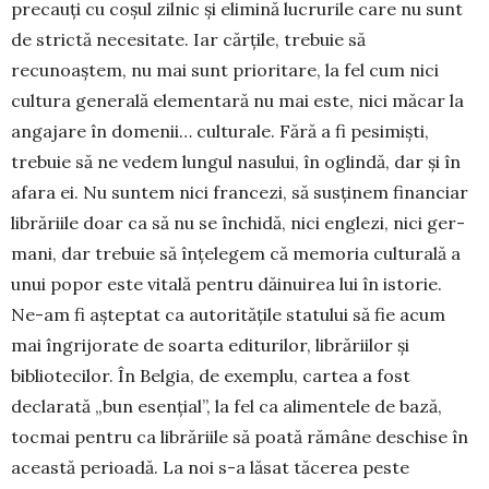
precauți cu coșul zilnic și elimină lucrurile care nu sunt
de strictă necesitate. Iar cărțile, trebuie să
recunoaștem, nu mai sunt prio­ritare, la fel cum nici
cultura generală elementară nu mai este, nici măcar la
angajare în domenii… culturale. Fără a fi pesimiști,
trebuie să ne vedem lun­gul nasului, în oglindă, dar și în
afara ei. Nu suntem nici francezi, să susținem financiar
libră­riile doar ca să nu se închidă, nici englezi, nici ger­
mani, dar trebuie să înțelegem că memoria cul­turală a
unui popor este vitală pentru dăinuirea lui în istorie.
Ne-am fi așteptat ca autoritățile statului să fie acum
mai îngrijorate de soarta editurilor, librăriilor și
bibliotecilor. În Belgia, de exemplu, cartea a fost
declarată „bun esențial”, la fel ca alimentele de bază,
tocmai pentru ca librăriile să poată rămâne deschise în
această perioadă. La noi s-a lăsat tăcerea peste