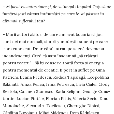
– Ai jucat cu actori imenși, de-a lungul tim­pului. Poți să ne
împărtășești câteva întâmplări pe care le-ai păstrat în
albumul sufletului tău?
– Marii actori alături de care am avut bucuria să joc
sunt cei mai normali, simpli și modești oa­meni pe care
i-am cunoscut. Doar când intrau pe sce­nă deveneau
incandescenți. Cred că asta în­seam­nă „să trăiești
pentru teatru”… Să îți conservi toată forța și energia
pentru momentul de creație. Îi port în suflet pe Gina
Patrichi, Ileana Predescu, Ro­dica Tapalagă, Leopoldina
Bălănuță, Amza Pellea, Irina Petrescu, Liviu Ciulei, Clody
Bertola, Carmen Stănescu, Radu Beligan, George Cons­
tan­tin, Lucian Pintilie, Florian Pittiș, Valeria Se­ciu, Dinu
Manolache, Alexandru Tocilescu, Gheor­ghe Dinică,
Cătălina Buzoianu, Mihai Mădescu, Dem Rădulescu,