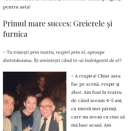
pentru asta!
Primul mare succes: Greierele și
furnica
– Tu trăiești prin teatru, respiri prin el, aproa­pe
dintotdeauna. Îți amintești când te-ai îndră­gos­tit de el?
– A respira! Chiar asta
fac pe scenă, respir și
zbor. Am fost la teatru
de când aveam 4-5 ani,
cu tinerii mei părinți,
care nu aveau cu cine să
mă lase acasă. Am