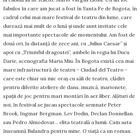
fabulos în care am jucat a fost în Santa Fe de Bogota, în
cadrul celui mai mare festival de teatru din lume, care
durează mai mult de o lună și unde sunt in­vitate cele
mai importante spectacole ale mo­men­tului. Am fost de
două ori, la distanță de zece ani, cu „Julius Caesar” şi
apoi cu „Trium­ful dragostei”, ambele în regia lui Du­cu
Darie, sce­nografia Maria Miu. În Bogota există cea mai
mare infrastructură de teatru – Ciu­dad del Teatro –
care este chiar un mic oraș cu săli de teatru, clădiri
pen­tru diferite ateliere de dans, mu­zică, marionete,
spa­ții de joc pentru mari mon­tări în aer liber. Ală­turi de
noi, în festival se jucau spectacole semnate Peter
Brook, Ingmar Bergman, Lev Dodin, Declan Donnellan
sau Pedro Almo­do­var… elita teatrală a lumii. Cam asta
înseamnă Bulandra pentru mine. O viață ca un roman.