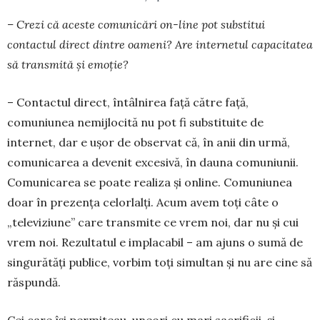
– Crezi că aceste comunicări on-line pot substitui
contactul direct dintre oameni? Are in­ternetul capacitatea
să transmită și emoție?
– Contactul direct, întâlnirea față către față,
comuniunea nemijlocită nu pot fi substituite de
internet, dar e ușor de observat că, în anii din urmă,
comunicarea a devenit excesivă, în dauna co­muniunii.
Comunicarea se poate realiza și online. Co­muniunea
doar în prezența celorlalți. Acum a­vem toți câte o
„televiziune” care transmite ce vrem noi, dar nu și cui
vrem noi. Rezultatul e im­placabil – am ajuns o su­mă de
sin­gu­ră­tăți publice, vor­bim toți si­multan și nu are cine să
răs­pundă.