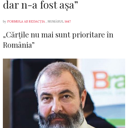
dar n-a fost așa”
by
FORMULA AS REDACȚIA
, NUMĂRUL
1447
„Cărțile nu mai sunt prioritare în
România”