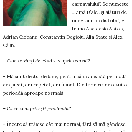
carna­va­lului”. Se numește
„După D’ale”, și alături de
mi­ne sunt în distribuție
Ioana Anastasia Anton,
Adrian Ciobanu, Constantin Dogioiu, Alin State și Alex
Călin.
– Cum te simți de când s-a oprit teatrul?
– Mă simt destul de bine, pentru că în această perioadă
am jucat, am repetat, am filmat. Din fe­ri­cire, am avut o
perioadă aproape normală.
– Cu ce ochi privești pandemia?
– Încerc să trăiesc cât mai normal, fără să mă gândesc