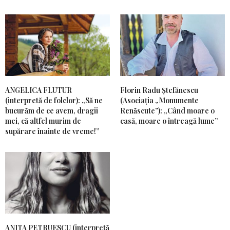
ANGELICA FLUTUR
Florin Radu Ștefănescu
(interpretă de folclor): „Să ne
(Asociația „Monumente
bucurăm de ce avem, dragii
Renăscute”): „Când moare o
mei, că altfel murim de
casă, moare o întreagă lume”
supărare înainte de vreme!”
ANITA PETRUESCU (interpretă