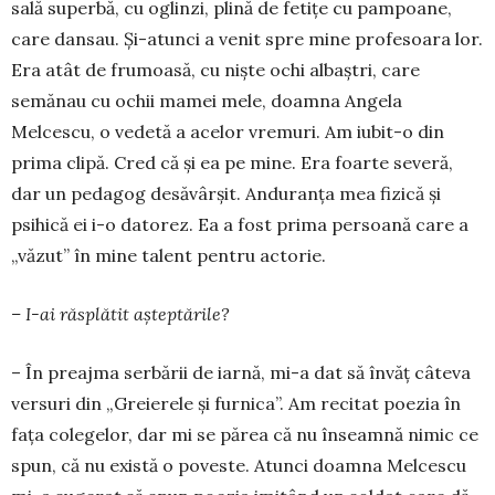
sală superbă, cu oglinzi, plină de fetițe cu pampoane,
care dansau. Și-atunci a venit spre mi­ne profesoara lor.
Era atât de frumoasă, cu niște ochi albaștri, care
semănau cu ochii mamei mele, doam­­na Angela
Melcescu, o vedetă a acelor vre­muri. Am iubit-o din
prima clipă. Cred că și ea pe mi­ne. Era foarte severă,
dar un pe­da­gog desăvârșit. Anduranța mea fi­zi­că și
psihică ei i-o datorez. Ea a fost pri­ma persoană care a
„văzut” în mine ta­lent pentru actorie.
– I-ai răsplătit așteptările?
– În preajma serbării de iarnă, mi-a dat să învăț câteva
versuri din „Gre­ierele și furnica”. Am recitat poezia în
fața colegelor, dar mi se părea că nu în­­seamnă nimic ce
spun, că nu există o poveste. Atunci doamna Melcescu