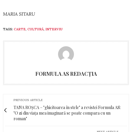
MARIA SITARU
TAGS:
CARTE
,
CULTURĂ
,
INTERVIU
FORMULA AS REDACȚIA
PREVIOUS ARTICLE
TANA ROȘCA – "ghicitoarea în stele" a revistei Formula AS:
"O zi din viața mea imaginară se poate compara cu un
roman"
NEXT ARTICLE