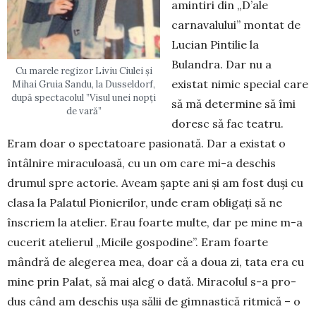
amintiri din „D’ale
carnavalului” mon­tat de
Lucian Pintilie la
Bulandra. Dar nu a
Cu marele regizor Liviu Ciulei și
existat ni­mic special care
Mihai Gruia Sandu, la Dusseldorf,
după spectacolul ”Visul unei nopți
să mă determine să îmi
de vară”
doresc să fac teatru.
Eram doar o spectatoare pasionată. Dar a existat o
întâlnire miraculoasă, cu un om ca­re mi-a deschis
drumul spre actorie. Aveam șap­­­te ani și am fost duși cu
clasa la Palatul Pio­nie­­rilor, unde eram obligați să ne
înscriem la ate­lier. Erau foarte multe, dar pe mine m-a
cucerit ate­­lierul „Micile gospodine”. Eram foarte
mândră de alegerea mea, doar că a doua zi, tata era cu
mi­ne prin Palat, să mai aleg o dată. Miracolul s-a pro­
dus când am deschis ușa sălii de gimnastică rit­mică – o