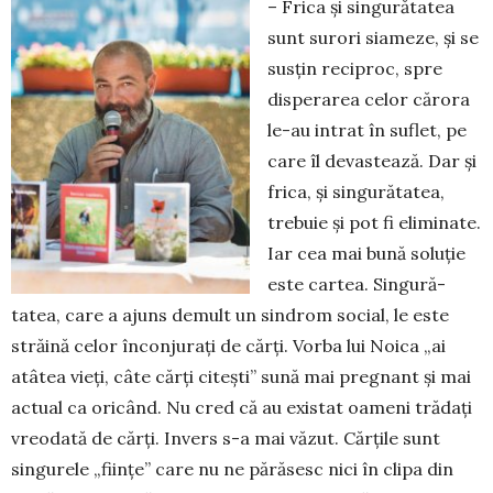
– Frica și singurătatea
sunt surori siameze, și se
susțin reciproc, spre
disperarea celor cărora
le-au intrat în suflet, pe
care îl devastează. Dar și
frica, și singurătatea,
trebuie și pot fi eliminate.
Iar cea mai bună soluție
es­te cartea. Singu­ră­
tatea, care a ajuns demult un sindrom social, le este
stră­ină celor înconju­rați de cărți. Vorba lui Noica „ai
atâtea vieți, câte cărți ci­tești” sună mai preg­­nant și mai
actual ca oricând. Nu cred că au exis­tat oameni trădați
vreodată de cărți. Invers s-a mai văzut. Cărțile sunt
singurele „ființe” care nu ne părăsesc nici în clipa din