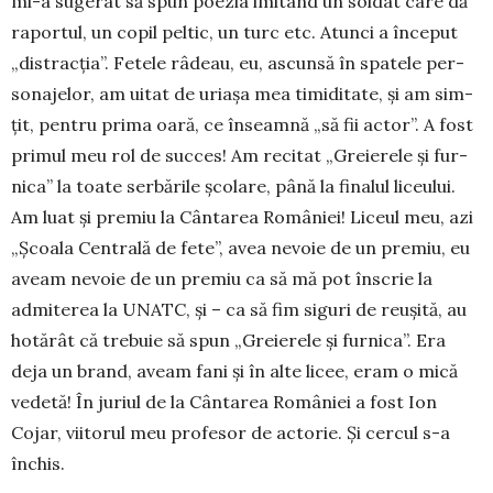
mi-a sugerat să spun poezia imitând un soldat care dă
raportul, un copil peltic, un turc etc. Atunci a început
„dis­trac­ția”. Fetele râdeau, eu, ascunsă în spa­tele per­
sonajelor, am uitat de uriașa mea timiditate, și am sim­
țit, pentru pri­­­ma oară, ce înseamnă „să fii actor”. A fost
pri­mul meu rol de succes! Am recitat „Greierele și fur­
nica” la toate serbările școlare, până la finalul li­ceului.
Am luat și premiu la Cân­tarea României! Li­ceul meu, azi
„Școala Centrală de fete”, avea ne­voie de un premiu, eu
aveam ne­vo­ie de un premiu ca să mă pot înscrie la
admiterea la UNATC, și – ca să fim siguri de reușită, au
ho­tărât că trebuie să spun „Greierele și furnica”. Era
deja un brand, a­veam fani și în alte licee, eram o mică
vedetă! În ju­riul de la Cântarea României a fost Ion
Cojar, vii­torul meu profesor de actorie. Și cercul s-a
închis.