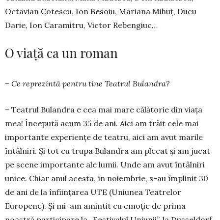
Octavian Cotescu, Ion Besoiu, Ma­­riana Mihuț, Ducu
Darie, Ion Caramitru, Vic­tor Re­bengiuc…
O viață ca un roman
– Ce reprezintă pentru tine Teatrul Bulandra?
– Teatrul Bulandra e cea mai mare călătorie din viața
mea! Începută acum 35 de ani. Aici am trăit cele mai
importante experiențe de teatru, aici am avut marile
întâlniri. Și tot cu trupa Bulandra am ple­­cat și am jucat
pe scene importante ale lumii. Unde am avut întâlniri
unice. Chiar anul acesta, în noiembrie, s-au împlinit 30
de ani de la în­fiin­țarea UTE (Uniunea Tea­tre­lor
Europene). Și mi-am amin­tit cu emoție de prima
noastră par­ticipare la „Festivalul Uniunii”, la Dusseldorf,