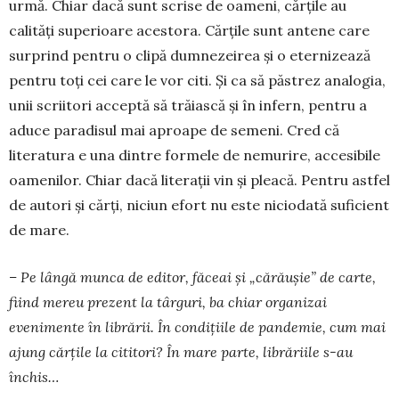
urmă. Chiar dacă sunt scrise de oameni, cărțile au
calități superioare acestora. Cărțile sunt antene care
surprind pentru o clipă dumnezeirea și o eternizează
pentru toți cei care le vor citi. Și ca să păs­trez analogia,
unii scrii­tori acceptă să trăiască și în in­fern, pentru a
aduce para­di­sul mai aproape de se­meni. Cred că
literatura e una dintre formele de ne­murire, accesibile
oame­ni­lor. Chiar dacă literații vin și pleacă. Pentru astfel
de autori și cărți, niciun efort nu este niciodată suficient
de mare.
– Pe lângă munca de editor, făceai și „că­răușie” de carte,
fiind mereu pre­zent la târguri, ba chiar or­ganizai
evenimente în li­bră­rii. În condițiile de pan­demie, cum mai
ajung căr­țile la cititori? În mare par­te, librăriile s-au
închis…