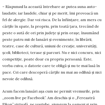
– Răspunsul la această în­trebare ar putea suna au­to­
laudativ, iar laudele, chiar și pe merit, îmi provoacă un
fel de alergie. Dar voi risca. De la în­ființare, am mers cu
cărțile în spate, la propriu, prin toată țara, trecând de
peste o sută de ori prin ju­dețe și prin orașe, însumând
peste patru mii de lan­sări și evenimente, în librării,
teatre, case de cul­tură, uniuni de creație, universități,
școli, biblioteci, terase și parcuri. Nu e nici concurs, nici
competiție, poate doar cu propria persoană. Este,
vorba cuiva, o datorie care te obligă și nu te mai lasă în
pace. Cei care descoperă cărțile nu mai au odihnă și nici
nevoie de odihnă.
Acum facem lansări așa cum ne permit vre­mu­rile, prin
„zoom live pe Facebook”. Am deschis și o „Fereastră
Eikon” virtuală, pe youtube, ajungem la oameni și prin