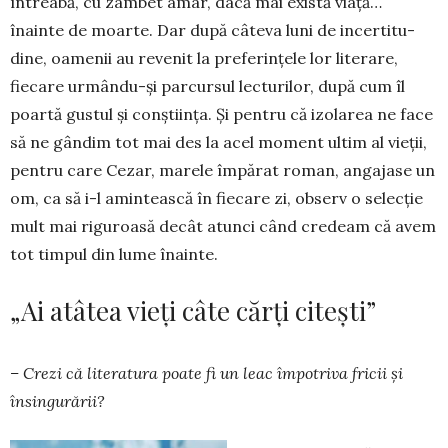
întreabă, cu zâmbet amar, dacă mai există viață…
înainte de moarte. Dar după câteva luni de in­certitu­
dine, oamenii au revenit la pre­ferințele lor literare,
fiecare ur­mându-și parcursul lecturilor, după cum îl
poartă gustul și con­ști­ința. Și pentru că izolarea ne face
să ne gândim tot mai des la acel moment ultim al vieții,
pen­tru care Cezar, marele îm­pă­rat roman, angajase un
om, ca să i-l amintească în fiecare zi, ob­serv o selecție
mult mai ri­gu­roasă de­cât atunci când credeam că avem
tot timpul din lume îna­inte.
„Ai atâtea vieți câte cărți citești”
– Crezi că literatura poate fi un leac împotriva fricii și
însin­gu­rării?