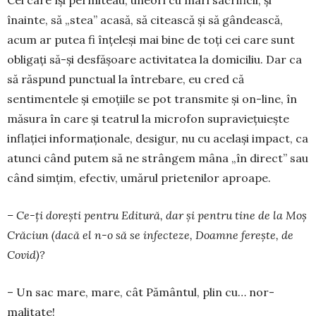
Cei care își permiteau, une­ori cu mari sa­crificii, și
înainte, să „stea” acasă, să citească și să gân­dească,
acum ar putea fi înțeleși mai bine de toți cei care sunt
obligați să-și desfășoare acti­vitatea la domiciliu. Dar ca
să răspund punctual la întrebare, eu cred că
sentimentele și emoțiile se pot transmite și on-line, în
măsura în care și teatrul la microfon supraviețuiește
inflației informaționale, desigur, nu cu același impact, ca
atunci când putem să ne strângem mâna „în direct” sau
când simțim, efectiv, umărul prietenilor aproape.
– Ce-ți dorești pentru Editură, dar și pentru tine de la Moș
Crăciun (dacă el n-o să se infec­te­ze, Doamne ferește, de
Covid)?
– Un sac mare, mare, cât Pământul, plin cu… nor­
malitate!