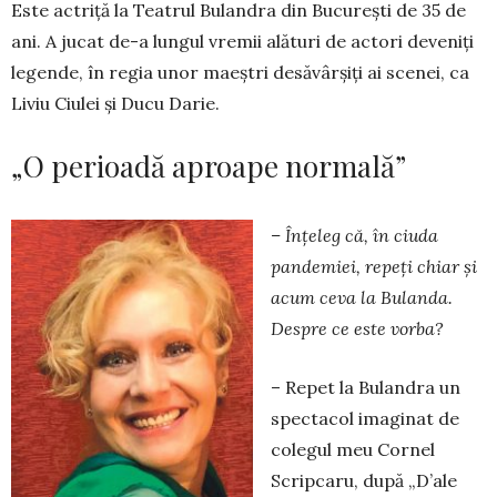
Este actriță la Teatrul Bulandra din Bucu­rești de 35 de
ani. A jucat de-a lun­gul vre­mii alături de actori deveniți
le­gen­de, în regia unor maeștri desăvârșiți ai scenei, ca
Liviu Ciulei și Ducu Darie.
„O perioadă aproape normală”
– Înţeleg că, în ciuda
pandemiei, repeți chiar și
acum ceva la Bulanda.
Despre ce este vorba?
– Repet la Bulandra un
spectacol imaginat de
colegul meu Cornel
Scripcaru, după „D’ale