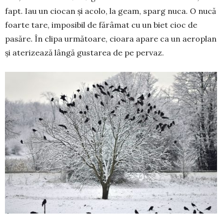
fapt. Iau un ciocan și acolo, la geam, sparg nuca. O nucă
foarte tare, im­posibil de fărâmat cu un biet cioc de
pasăre. În clipa următoare, cioara apare ca un aeroplan
și aterizează lângă gustarea de pe pervaz.