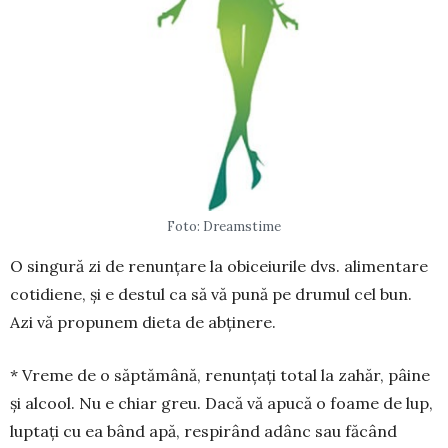
Foto: Dreamstime
O singură zi de renunțare la obi­ce­iurile dvs. alimentare
coti­diene, și e destul ca să vă pună pe dru­mul cel bun.
Azi vă propunem dieta de ab­ți­nere.
* Vreme de o săptămână, renun­țați total la zahăr, pâine
și alcool. Nu e chiar greu. Dacă vă apucă o foame de lup,
luptați cu ea bând apă, res­pirând adânc sau făcând