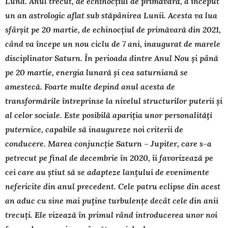
Luna. Anul trecut, de echinocțiul de primăvară, a început
un an astrologic aflat sub stăpânirea Lunii. Acesta va lua
sfârșit pe 20 martie, de echinocțiul de primăvară din 2021,
când va începe un nou ciclu de 7 ani, inaugurat de marele
disciplinator Saturn. În perioada dintre Anul Nou și până
pe 20 martie, energia lunară și cea saturniană se
amestecă. Foarte multe depind anul acesta de
transformările întreprinse la nivelul structurilor puterii și
al celor sociale. Este posibilă apariția unor personalități
puternice, capabile să inaugureze noi criterii de
conducere. Marea conjuncție Saturn – Jupiter, care s-a
petrecut pe final de decembrie în 2020, îi favorizează pe
cei care au știut să se adapteze lanțului de evenimente
nefericite din anul precedent. Cele patru eclipse din acest
an aduc cu sine mai puține turbulențe decât cele din anii
trecuți. Ele vizează în primul rând introducerea unor noi