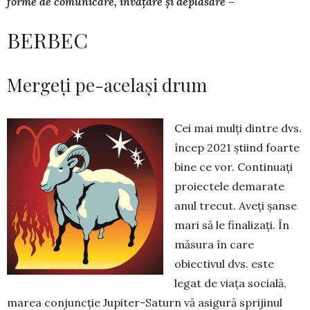
forme de comunicare, învățare și deplasare –
BERBEC
Mergeți pe-același drum
Cei mai mulți dintre dvs.
în­cep 2021 știind foarte
bine ce vor. Continuați
proiectele demarate
anul trecut. Aveți șanse
mari să le finalizați. În
măsura în care
obiectivul dvs. este
legat de via­ța socială,
ma­rea conjuncție Jupiter-Saturn vă asi­gură sprijinul