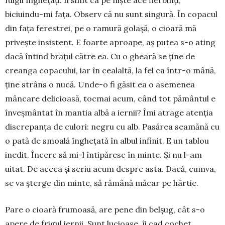
fulgii înghețați. Îi simt ca pe niște ace fierbinți,
biciuindu-mi fața. Observ că nu sunt singură. În copacul
din fața ferestrei, pe o ramură golașă, o cioară mă
privește insistent. E foarte aproape, aș putea s-o ating
dacă întind brațul către ea. Cu o gheară se ține de
creanga copacului, iar în cealaltă, la fel ca într-o mână,
ține strâns o nucă. Unde-o fi găsit ea o ase­me­nea
mâncare delicioasă, tocmai acum, când tot pământul e
înveșmântat în mantia albă a iernii? Îmi atrage atenția
discrepanța de culori: negru cu alb. Pasărea seamănă cu
o pată de smoală în­­ghețată în albul infinit. E un tablou
inedit. Încerc să mi-l întipăresc în minte. Şi nu l-am
uitat. De aceea și scriu acum despre asta. Dacă, cum­va,
se va șterge din minte, să rămână mă­car pe hârtie.
Pare o cioară frumoasă, are pene din belșug, cât s-o
apere de frigul iernii. Sunt lucioase, îi cad cochet