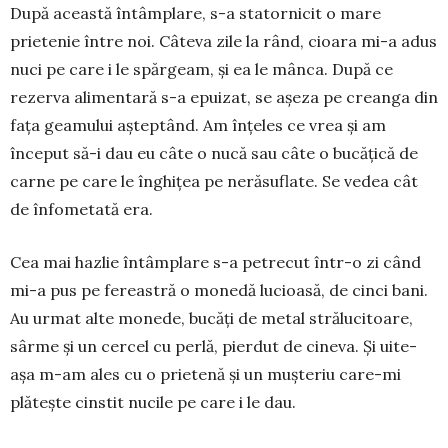
După această întâmplare, s-a statornicit o mare
prietenie între noi. Câteva zile la rând, cioara mi-a adus
nuci pe care i le spărgeam, și ea le mânca. După ce
rezerva alimentară s-a epuizat, se așeza pe creanga din
fața geamului așteptând. Am înțeles ce vrea și am
început să-i dau eu câte o nucă sau câte o bucățică de
car­ne pe care le înghițea pe neră­su­flate. Se vedea cât
de înfometată era.
Cea mai hazlie întâmplare s-a petrecut într-o zi când
mi-a pus pe fereastră o monedă lu­cioa­să, de cinci bani.
Au urmat alte mo­nede, bucăți de metal străluci­toa­re,
sârme și un cercel cu per­lă, pierdut de cineva. Și uite-
așa m-am ales cu o prietenă și un mușteriu care-mi
plătește cins­tit nucile pe care i le dau.