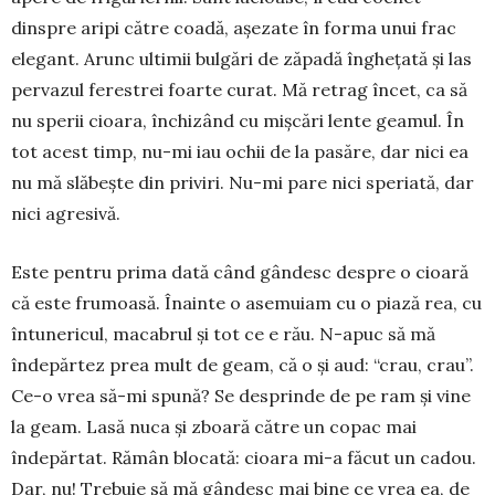
dinspre aripi către coadă, așezate în forma unui frac
elegant. Arunc ultimii bulgări de zăpadă înghețată și las
pervazul ferestrei foarte curat. Mă retrag încet, ca să
nu sperii cioara, închizând cu mișcări lente geamul. În
tot acest timp, nu-mi iau ochii de la pasăre, dar nici ea
nu mă slăbește din priviri. Nu-mi pare nici speriată, dar
nici agresivă.
Este pentru prima dată când gândesc despre o cioară
că este frumoasă. Înainte o asemuiam cu o piază rea, cu
întunericul, macabrul și tot ce e rău. N-apuc să mă
îndepărtez prea mult de geam, că o și aud: “crau, crau”.
Ce-o vrea să-mi spună? Se desprinde de pe ram și vine
la geam. Lasă nuca și zboară către un copac mai
îndepărtat. Rămân blocată: cioara mi-a făcut un cadou.
Dar, nu! Trebuie să mă gândesc mai bine ce vrea ea, de