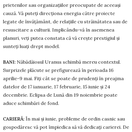
prietenilor sau or­ganizațiilor preo­cu­pate de aceeași
cauză. Vă puteți direcționa energia către proiecte
legate de învățământ, de relațiile cu străinătatea sau de
re­suscitare a cul­turii. Implicându-vă în asemenea
planuri, veți putea con­stata că vă crește prestigiul și
sunteți luați drept model.
BANI:
Năbădăiosul Uranus schimbă mereu contex­tul.
Surprizele plăcute se prefi­gu­rea­ză în perioada 16
aprilie-9 mai. Fiți cât se poate de prudenți în preaj­ma
datelor de 17 ianuarie, 17 fe­brua­­rie, 15 iunie și 24
decembrie. Eclipsa de Lună din 19 noiembrie poate
aduce schimbări de fond.
CARIERĂ:
În mai și iunie, probleme de ordin cas­nic sau
gospodăresc vă pot îm­piedica să vă dedicați carierei. De