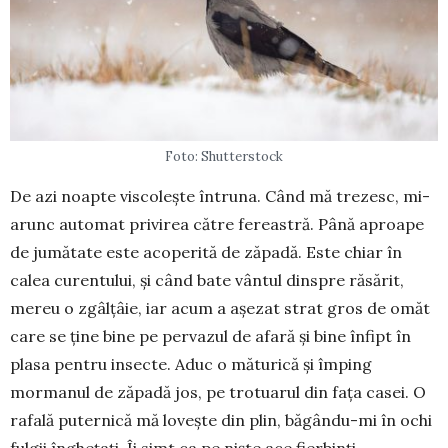
Foto: Shutterstock
De azi noapte viscolește întruna. Când mă trezesc, mi-
arunc automat privirea către fereastră. Până aproape
de jumătate este acoperită de zăpadă. Este chiar în
calea cu­rentului, și când bate vântul dinspre răsărit,
mereu o zgâlțâie, iar acum a așezat strat gros de omăt
care se ține bine pe pervazul de afară și bine înfipt în
plasa pentru insecte. Aduc o măturică și împing
mormanul de ză­padă jos, pe trotuarul din fața casei. O
rafală pu­ternică mă lovește din plin, băgân­du-mi în ochi