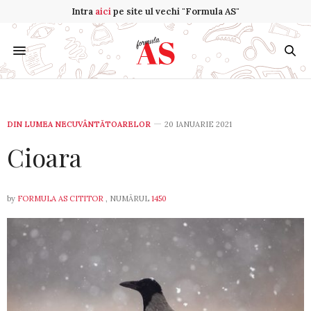
Intra
aici
pe site ul vechi "Formula AS"
DIN LUMEA NECUVÂNTĂTOARELOR
20 IANUARIE 2021
Cioara
by
FORMULA AS CITITOR
, NUMĂRUL
1450