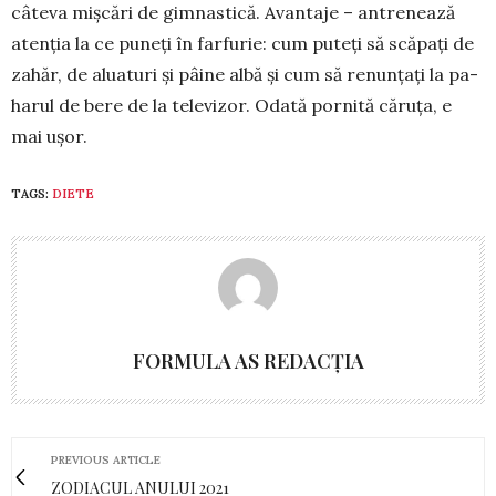
câteva miș­cări de gimnas­tică. Avan­taje – antrenează
aten­ția la ce puneți în far­furie: cum puteți să scă­pați de
zahăr, de aluaturi și pâine albă și cum să renunțați la pa­
harul de bere de la tele­vizor. Odată pornită căruța, e
mai ușor.
TAGS:
DIETE
FORMULA AS REDACȚIA
PREVIOUS ARTICLE
ZODIACUL ANULUI 2021