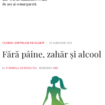
de ace și-o margaretă
CLUBUL DIETELOR DE SLĂBIT
20 IANUARIE 2021
Fără pâine, zahăr și alcool
by
FORMULA AS REDACȚIA
, NUMĂRUL
1450