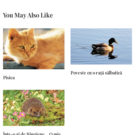
You May Also Like
Poveste cu o rață sălbatică
Pisica
Într-o zi de Sânziene… O mie