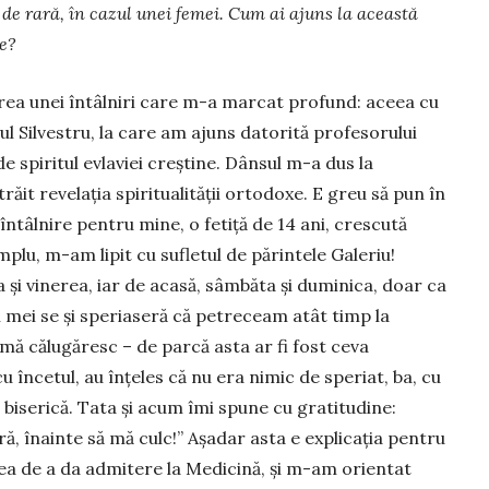
 de rară, în cazul unei femei. Cum ai ajuns la această
e?
irea unei întâlniri care m-a marcat profund: aceea cu
tul Silvestru, la care am ajuns datorită profesorului
spiritul evlaviei creştine. Dânsul m-a dus la
răit revelaţia spiritualităţii ortodoxe. E greu să pun în
ntâlnire pentru mine, o fetiţă de 14 ani, crescută
mplu, m-am lipit cu sufletul de părintele Galeriu!
 şi vinerea, iar de acasă, sâmbăta şi duminica, doar ca
ii mei se şi speriaseră că petreceam atât timp la
mă călugăresc – de parcă asta ar fi fost ceva
u încetul, au înţeles că nu era nimic de speriat, ba, cu
e biserică. Tata şi acum îmi spune cu grati­tudine:
ră, înainte să mă culc!” Aşadar asta e explicaţia pentru
ea de a da admitere la Medicină, şi m-am orientat