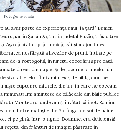
Fotogenie rurală
e au avut parte de experienţa unui “la ţară”. Bunicii
eoru, iar în Şarânga, tot în judeţul Buzău, trăiau trei
ă. Aşa că atât copilăria mică, cât şi majoritatea
bertatea nesfârşită a livezilor de pruni, întinse pe
am de-a rostogolul, în iureşul coborârii spre casă.
cate direct din copac şi de jocurile pruncilor din
 şi a table­te­lor. Îmi amintesc, de pildă, cum ne
m nişte cup­toare mititele, din lut, în care ne coceam
a mi­nunat! Îmi amintesc de bălăcelile din băile publice
 Sărata Monteoru, unde am şi învăţat să înot. Sau îmi
a una dintre mătuşile din Şa­rânga: un soi de pâine
, ci pe plită, într-o tigaie. Doamne, era delicioasă!
i reţeta, din frânturi de imagini păstrate în