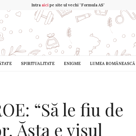
Intra
aici
pe site ul vechi "Formula AS"
ĂTATE
SPIRITUALITATE
ENIGME
LUMEA ROMÂNEASCĂ
: “Să le fiu de
r. Ăsta e visul