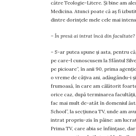
către Teo­logie-Litere. Şi bine am ales
Medicina. Atunci poate că aş fi izbutit
dintre dorinţele me­le cele mai inten
– În presă ai intrat încă din facultate?
– S-ar putea spune şi asta, pentru că
pe care-l cunoscusem la Sfântul Silve
pe picioare”, în anii 90, prima agenţ
o vreme de câţiva ani, adău­gându-i şi
frumoasă, în care am călătorit foarte 
orice caz, după terminarea facultăţii
fac mai mult de-atât în domeniul ăst
School”, la secţiunea TV, unde am avu
intrat propriu-zis în pâine: am lucrat
Prima TV, care abia se înfiinţase, d