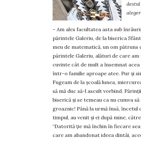
destul
aleger
– Am ales facultatea asta sub înrâur
părintele Galeriu, de la biserica Sfân
meu de matematică, un om pătruns de 
părintele Galeriu, alături de care am t
cuvinte cât de mult a însemnat acea î
într-o familie aproape atee. Pur şi si
Fugeam de la şcoală lunea, miercu­rea
să mă duc să-l ascult vorbind. Părinţ
biserică şi se temeau ca nu cumva să 
groaznic! Până la urmă însă, încetul c
timpul, au venit şi ei după mine, cătr
“Datorită ţie mă închin în fiecare sea
care am abandonat ideea dintâi, ace