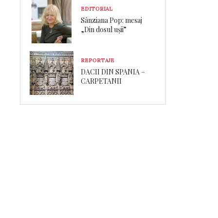
EDITORIAL
Sânziana Pop: mesaj
„Din dosul ușii”
REPORTAJE
DACII DIN SPANIA –
CARPETANII