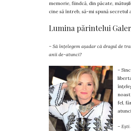
memorie, fiindcă, din păcate, mătuşi
cine să întreb, să-mi spună secretul 
Lumina părintelui Galer
– Să înțelegem aşadar că dragul de trad
anii de-atunci?
– Sinc
libert
înțele
noastr
fel, 
atunci
– Ești