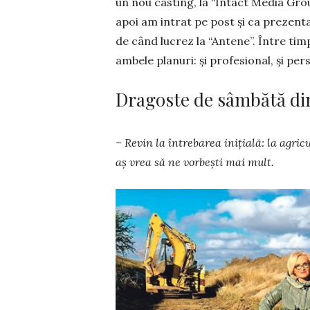
un nou casting, la “Intact Media Grou
apoi am intrat pe post şi ca prezentat
de când lucrez la “Antene”. Între timp
ambele planuri: şi profesional, şi per
Dragoste de sâmbătă dim
– Revin la întrebarea inițială: la agri­
aș vrea să ne vorbești mai mult.