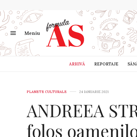
Meniu
ARHIVĂ
REPORTAJE
SĂN
PLANETE CULTURALE
24 IANUARIE 2021
ANDREEA STROE
folos oamenilo