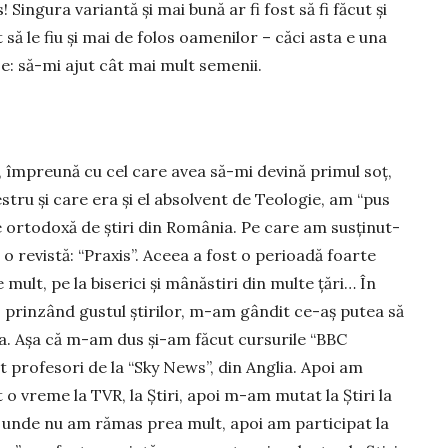
! Singura variantă şi mai bună ar fi fost să fi făcut şi
 să le fiu şi mai de folos oamenilor – căci asta e una
se: să-mi ajut cât mai mult semenii.
, împreună cu cel care avea să-mi de­vină primul soţ,
stru şi care era și el absolvent de Teologie, am “pus
ie ortodoxă de ştiri din România. Pe care am susţinut-
 o revistă: “Praxis”. Aceea a fost o pe­rioadă foarte
mult, pe la biserici şi mânăstiri din multe ţări… În
, prinzând gustul ştirilor, m-am gândit ce-aş putea să
a. Aşa că m-am dus şi-am făcut cursurile “BBC
t profesori de la “Sky News”, din Anglia. Apoi am
 o vreme la TVR, la Ştiri, apoi m-am mutat la Ştiri la
ar unde nu am rămas prea mult, apoi am participat la