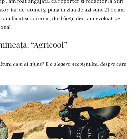
p”, am fost angajată, ca reporter şi redactor la Ştiri,
or, iar de-atunci şi până în ziua de azi sunt 21 de ani
 am făcut şi doi copii, doi băieţi, deci am evoluat pe
sonal.
ineața: “Agricool”
cultură cum ai ajuns? E o alegere neobișnuită, despre care