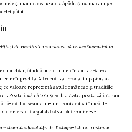
le mele şi mama mea s-au prăpădit şi nu mai am pe
acelei pâini…
iu
iţii şi de ruralitatea românească își are începutul în
er, nu chiar, fiindcă bucuria mea în anii aceia era
atea neîngrădită. A trebuit să treacă timp până să
g ce valoare reprezintă satul românesc şi tradiţiile
e… Poate însă că totuşi ai dreptate, poate că într-un
fără să-mi dau seama, m-am “contaminat” încă de
 cu farmecul inegalabil al satului românesc.
 absolventă a facultății de Teologie-Litere, o opțiune