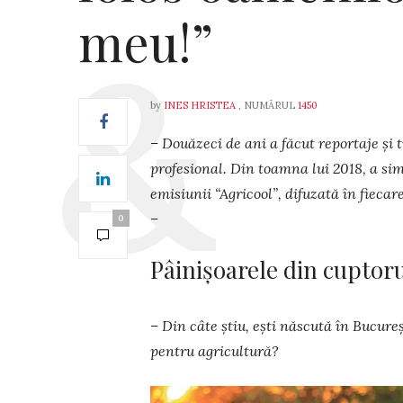
meu!”
by
INES HRISTEA
, NUMĂRUL
1450
– Douăzeci de ani a făcut reportaje şi 
profesional. Din toamna lui 2018, a si
emisiunii “Agricool”, difuzată în fieca
–
0
Pâinișoarele din cuptoru
– Din câte știu, ești născută în Bucure
pentru agricultură?