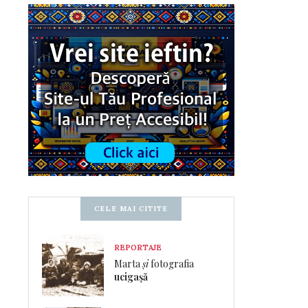
CELE MAI CITITE
REPORTAJE
Marta
și
fotografia
ucigașă