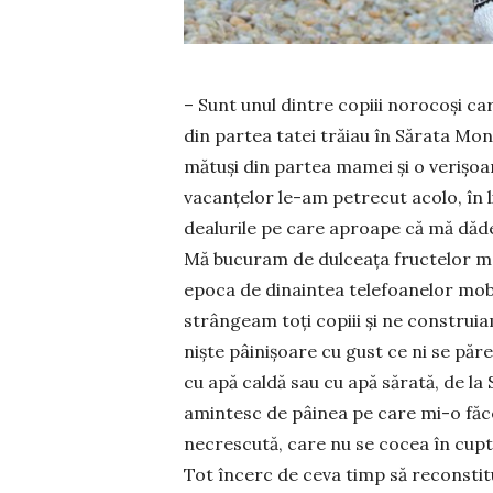
– Sunt unul dintre copiii norocoşi car
din partea tatei trăiau în Sărata Mont
mătuşi din partea mamei şi o verişoar
vacanţelor le-am petrecut acolo, în li
dealurile pe care aproape că mă dăde
Mă bucuram de dulceaţa fructelor mân
epoca de dinaintea telefoanelor mobile
strân­geam toți copiii şi ne construia
nişte pâinişoare cu gust ce ni se păre
cu apă caldă sau cu apă sărată, de la
amintesc de pâinea pe care mi-o făce
necrescută, care nu se cocea în cuptor
Tot încerc de ceva timp să reconstitu