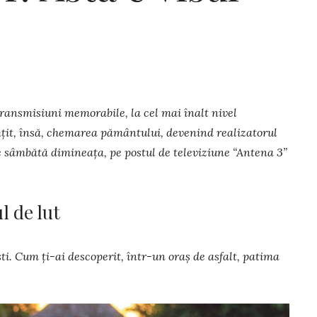
transmisiuni memorabile, la cel mai înalt nivel
mțit, însă, chemarea pământului, devenind realizatorul
re sâmbătă dimineaţa, pe postul de televiziune “Antena 3”
l de lut
ști. Cum ți-ai descoperit, într-un oraș de asfalt, patima