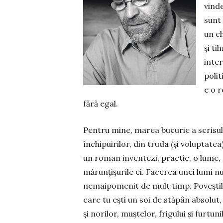
vinde
sunt 
un ch
și ti
inter
polit
e o r
fără egal.
Pentru mine, marea bucurie a scrisu
închipuirilor, din truda (și voluptate
un roman inventezi, prac­tic, o lume, c
mărunțișurile ei. Facerea unei lumi nu 
nemaipomenit de mult timp. Poveștile î
care tu ești un soi de stăpân absolut,
și norilor, muștelor, frigului și furtu