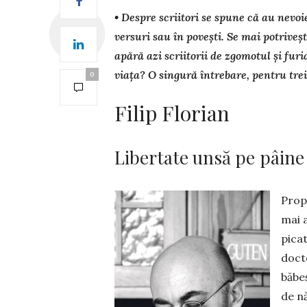
• Despre scriitori se spune că au nevoi
versuri sau în povești. Se mai potrive
apără azi scriitorii de zgomotul și fur
viața? O singură întrebare, pentru trei
0
Filip Florian
Libertate unsă pe pâine
Propo
mai 
picat
docto
băbeș
de nă