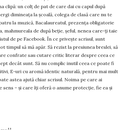
ima clipă: un colț de pat de care dai cu capul după
ergi dimineața la școală, co­lega de clasă care nu te
tru la mu­zică, Bacalaureatul, pre­zența obliga­to­rie
a, mah­mu­reala de după beție, șeful, nenea care-ți taie
istul de pe Facebook. În ce pri­veș­te scrisul, sunt
t timpul să mă apăr. Să rezist la pre­siunea bres­lei, să
re con­frate sau cutare critic literar despre ceea ce
tept decât sunt. Să nu complic inutil ceea ce poate fi
i­tivi, E-uri cu aro­mă identic naturală, pentru mai mult
oate astea aju­tă chiar scrisul. Noima pe care ai
 sens – și care îți oferă o anume protecție, fie ea și