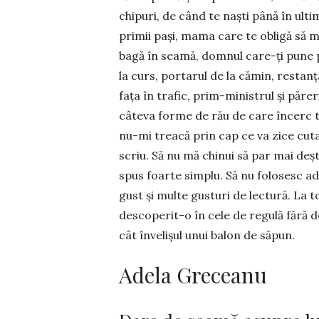
chipuri, de când te naști pâ­nă în ult
primii pași, mama care te obligă să m
bagă în seamă, domnul ca­re-ți pune pa
la curs, portarul de la cămin, restanț
fața în trafic, prim-ministrul și părer
câteva forme de rău de care în­cerc to
nu-mi treacă prin cap ce va zice cuta
scriu. Să nu mă chinui să par mai deș
spus foar­te simplu. Să nu folosesc ad
gust și multe gusturi de lectură. La t
descoperit-o în cele de regulă fără de
cât învelișul unui balon de săpun.
Adela Greceanu