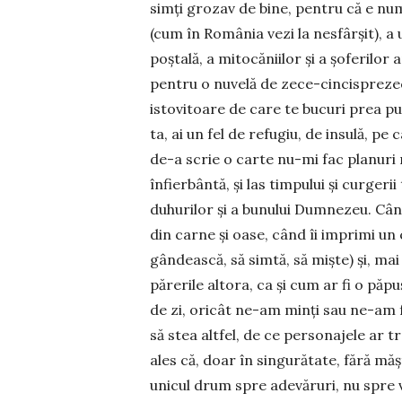
simți grozav de bine, pentru că e nu
(cum în România vezi la nesfârșit), a 
poștală, a mitocăniilor și a șoferilor 
pentru o nuvelă de zece-cincispreze
istovitoare de care te bucuri prea puț
ta, ai un fel de refugiu, de insulă, pe
de-a scrie o carte nu-mi fac planuri 
înfierbântă, și las timpului și curger
duhurilor și a bunului Dumnezeu. Câ
din carne și oase, când îi imprimi un ca
gândească, să simtă, să miște) și, mai
părerile altora, ca și cum ar fi o pă
de zi, oricât ne-am minți sau ne-am fac
să stea altfel, de ce personajele ar tr
ales că, doar în singurătate, fără mășt
unicul drum spre adevăruri, nu spre va