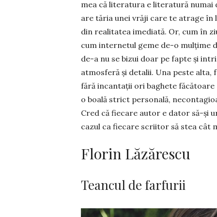
mea că literatura e literatură numai 
are tăria unei vrăji care te atra­ge în
din realitatea imediată. Or, cum în z
cum internetul geme de-o mulțime de pr
de-a nu se bizui doar pe fapte și intri
atmosferă și detalii. Una peste alta, f
fără incantații ori baghete făcătoare 
o boală strict personală, necontagioa
Cred că fiecare autor e dator să-şi urm
cazul ca fiecare scriitor să stea cât ma
Florin Lăzărescu
Teancul de farfurii