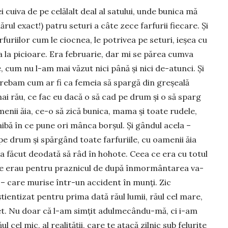
 cuiva de pe celălalt deal al satului, unde bunica mă
rul exact!) patru seturi a câte zece farfurii fiecare. Și
uriilor cum le cioc­nea, le potrivea pe seturi, ieșea cu
a la picioare. Era februa­rie, dar mi se părea cumva
e, cum nu l-am mai văzut nici până și nici de-atunci. Și
rebam cum ar fi ca femeia să spargă din greșeală
 mai rău, ce fac eu dacă o să cad pe drum și o să sparg
amenii ăia, ce-o să zică bunica, mama și toate rudele,
ibă în ce pune ori mân­ca borșul. Și gândul acela –
 drum și spărgând toate farfu­riile, cu oamenii ăia
a făcut de­o­dată să râd în hohote. Ceea ce era cu totul
riile erau pen­­tru praz­ni­cul de după în­mor­mân­tarea va­
 – care murise în­tr-un accident în munți. Zic
tientizat pen­tru prima dată răul lu­mii, răul cel mare,
cret. Nu doar că l-am simțit adulmecându-mă, ci i-am
ul cel mic, al realității, care te atacă zilnic sub felurite