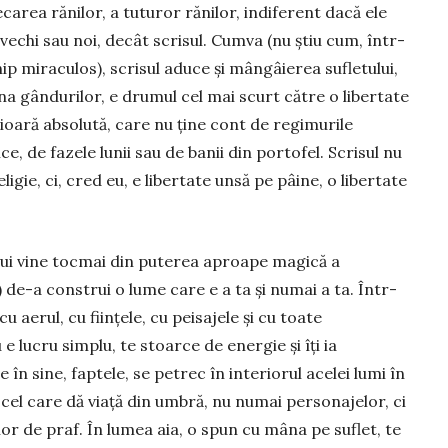
carea ră­nilor, a tuturor rănilor, indi­ferent dacă ele
vechi sau noi, decât scri­sul. Cumva (nu știu cum, în­tr-
ip miracu­los), scri­sul aduce și mân­gâierea sufletu­lui,
hna gândurilor, e drumul cel mai scurt către o libertate
ioară absolută, care nu ține cont de regimurile
ice, de fazele lunii sau de banii din portofel. Scrisul nu
eligie, ci, cred eu, e liber­tate unsă pe pâine, o libertate
lui vine tocmai din puterea aproape magică a
a) de-a construi o lume care e a ta și numai a ta. Într-
u aerul, cu ființele, cu peisajele și cu toate
e lucru simplu, te stoarce de energie și îți ia
n sine, faptele, se petrec în interiorul acelei lumi în
 cel care dă viață din umbră, nu numai personajelor, ci
nilor de praf. În lumea aia, o spun cu mâna pe suflet, te