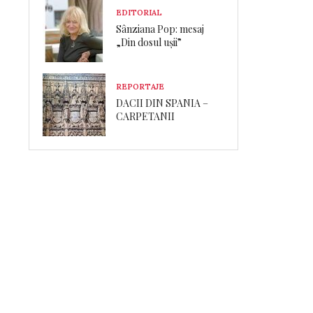
EDITORIAL
Sânziana Pop: mesaj
„Din dosul ușii”
REPORTAJE
DACII DIN SPANIA –
CARPETANII