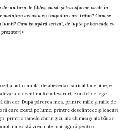
e de-un turn de fildeș, ca să-și transforme visele în
ște metafora aceasta cu timpul în care trăim? Cum se
ia lumii? Cum își apără scrisul, de lupta pe baricade cu
 prozatori •
ziția asta simplă, de abecedar, scrisul face bine, e
adevărată decât multe adevăruri, e un fel de lege
ă din cer. După părerea mea, printre miile și miile de
rii care există pe lume, printre des­cântece și leacuri
ti, prin­tre tainele chirurgiei, ale chimiei și ale băilor
­mol, nu există vreo cale mai sigură pentru