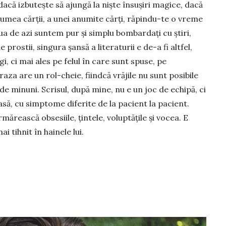
dacă izbutește să ajungă la niște însușiri magice, dacă
 lumea cărții, a unei anumite cărți, ră­pindu-te o vreme
iua de azi suntem pur și simplu bombardați cu știri,
ostii, singura șansă a literaturii e de-a fi altfel,
gi, ci mai ales pe felul în care sunt spuse, pe
raza are un rol-cheie, fiindcă vrăjile nu sunt posibile
de minuni. Scrisul, după mine, nu e un joc de echi­pă, ci
să, cu simptome diferite de la pacient la pacient.
ărească obsesiile, ţin­tele, voluptăţile şi vocea. E
i tihnit în hainele lui.