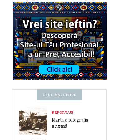
CELE MAI CITITE
REPORTAJE
Marta
și
fotografia
ucigașă