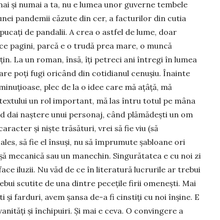
mai și numai a ta, nu e lumea unor guverne tembele
unei pandemii căzute din cer, a facturilor din cutia
apucați de pandalii. A crea o astfel de lume, doar
ce pagini, parcă e o trudă prea mare, o muncă
in. La un roman, însă, îți petreci ani întregi în lumea
 care poți fugi oricând din cotidianul cenușiu. Înainte
minuțioase, plec de la o idee care mă ațâță, mă
ii textului un rol important, mă las întru totul pe mâna
nd dai naștere unui personaj, când plămădești un om
racter și niște trăsături, vrei să fie viu (să
 ales, să fie el însuși, nu să împrumute șabloane ori
pușă mecanică sau un manechin. Singu­rătatea e cu noi zi
e iluzii. Nu văd de ce în literatură lucru­rile ar trebui
e­bui scutite de una dintre pecețile firii omenești. Mai
i și farduri, avem șansa de-a fi cinstiți cu noi înșine. E
nități și închipuiri. Și mai e ceva. O convingere a