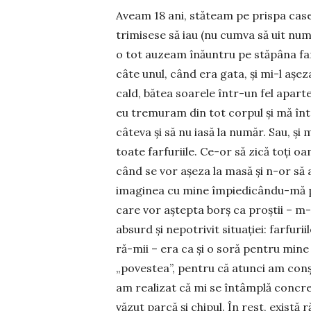
Aveam 18 ani, stăteam pe prispa casei
trimisese să iau (nu cumva să uit numă
o tot auzeam înăuntru pe stăpâna farf
câte unul, când era gata, și mi-l așez
cald, bătea soarele în­tr-un fel apart
eu tremuram din tot corpul și mă înt
câteva și să nu iasă la număr. Sau, și
toate farfuriile. Ce-or să zică toți o
când se vor așeza la masă și n-or să a
imaginea cu mine împie­dicându-mă pe
care vor aștepta borș ca proștii – m-
ab­surd și nepo­tri­vit situației: far­fu
ră-mii – era ca și o soră pen­tru mine
„povestea”, pen­­­tru că atunci am conș
am re­alizat că mi se în­tâmplă con­
văzut parcă și chipul. În rest, există ră