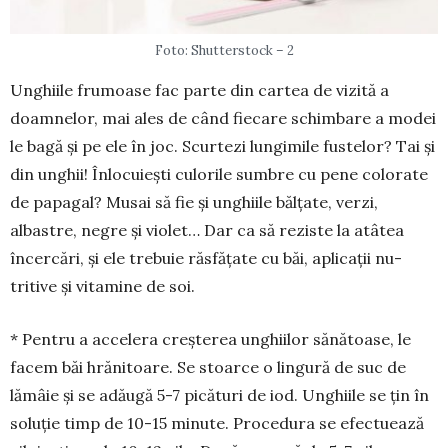
Foto: Shutterstock – 2
Unghiile frumoase fac parte din cartea de vizită a
doam­nelor, mai ales de când fiecare schim­bare a mo­dei
le bagă și pe ele în joc. Scurtezi lungimile fustelor? Tai și
din unghii! În­locuiești culorile sumbre cu pene colo­rate
de papagal? Musai să fie și unghiile bălțate, verzi,
albastre, negre și violet… Dar ca să reziste la atâtea
încercări, și ele trebuie răsfă­țate cu băi, aplicații nu­
tritive și vita­mine de soi.
* Pentru a accelera creşterea un­ghiilor sănătoase, le
facem băi hrăni­toa­re. Se stoarce o lingură de suc de
lămâie şi se adăugă 5-7 picături de iod. Un­ghiile se ţin în
soluţie timp de 10-15 mi­nute. Proce­dura se efectu­ea­ză