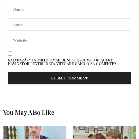
SALVEAZĂ-MI NUMELE, EMAILUL ȘI SITE-UL WEB ÎN ACEST
NAVIGATOR PENTRU DATA VIITOARE CÂND O SĂ COMENTEZ.
You May Also Like