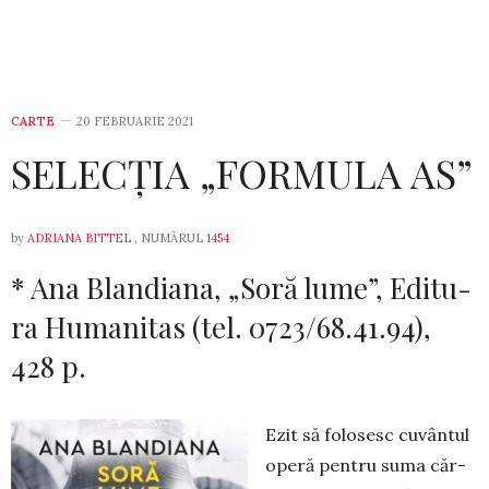
CARTE
20 FEBRUARIE 2021
SELECȚIA „FORMULA AS”
by
ADRIANA BITTEL
, NUMĂRUL
1454
* Ana Blandiana, „Soră lume”, Edi­tu­
ra Humanitas (tel. 0723/68.41.94),
428 p.
Ezit să folosesc cuvântul
operă pentru suma căr­