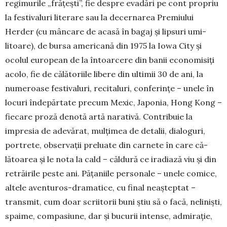
regi­murile „frățești”, fie despre eva­dări pe cont propriu
la festivaluri li­terare sau la de­cernarea Premiului
Herder (cu mân­care de acasă în bagaj și lipsuri umi­
litoare), de bursa americană din 1975 la Iowa City și
ocolul european de la întoar­cere din banii econo­mi­siți
acolo, fie de călătoriile libere din ultimii 30 de ani, la
numeroase festivaluri, recitaluri, confe­rințe – unele în
locuri îndepărtate precum Mexic, Japonia, Hong Kong –
fiecare proză denotă artă na­rativă. Contribuie la
impresia de adevărat, mulțimea de detalii, dialoguri,
portrete, observații preluate din carnete în care că­
lătoarea și le nota la cald – căldură ce iradiază viu și din
re­trăirile peste ani. Pățaniile personale – unele comice,
altele aventuros-drama­tice, cu final ne­așteptat –
transmit, cum doar scrii­torii buni știu să o facă, neliniști,
spaime, compa­siune, dar și bucurii intense, admirație,