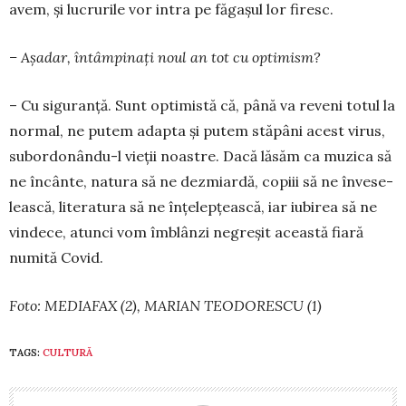
avem, şi lucrurile vor intra pe fă­gaşul lor firesc.
– Aşadar, întâmpinaţi noul an tot cu op­ti­mism?
– Cu siguranţă. Sunt optimistă că, până va re­veni totul la
normal, ne putem adapta şi putem stă­pâni acest virus,
subordonându-l vieţii noastre. Da­că lăsăm ca muzica să
ne încânte, natura să ne dez­miardă, copiii să ne învese­
leas­că, literatura să ne înţelepţească, iar iu­bi­rea să ne
vin­de­ce, atunci vom îmblânzi negreşit aceas­tă fia­ră
numită Covid.
Foto: MEDIAFAX (2), MARIAN TEODORESCU (1)
TAGS:
CULTURĂ