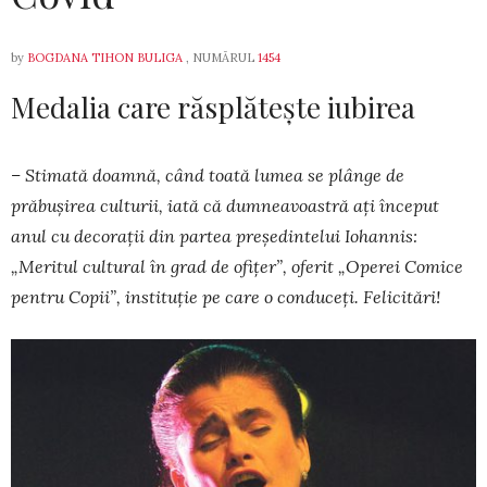
by
BOGDANA TIHON BULIGA
, NUMĂRUL
1454
Medalia care răsplătește iubirea
– Stimată doamnă, când toată lumea se plânge de
prăbuşirea culturii, iată că dumneavoastră aţi început
anul cu decoraţii din partea preşedintelui Iohannis:
„Meritul cultural în grad de ofiţer”, oferit „Operei Comice
pentru Copii”, instituţie pe care o conduceţi. Felicitări!