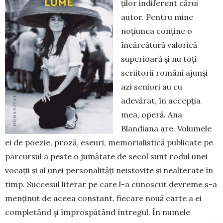
ților indiferent cărui
autor. Pentru mine
noțiunea con­ține o
încărcătură valorică
superioară și nu toți
scriitorii români ajunși
azi seniori au cu
adevărat, în accepția
mea, operă. Ana
Blandiana are. Volumele
ei de poezie, proză, eseuri, memorialistică publicate pe
parcursul a peste o jumătate de secol sunt rodul unei
vocații și al unei personalități neistovite și neal­terate în
timp. Succesul literar pe care l-a cunoscut devreme s-a
menținut de aceea constant, fiecare no­uă carte a ei
completând și împrospătând întregul. În numele