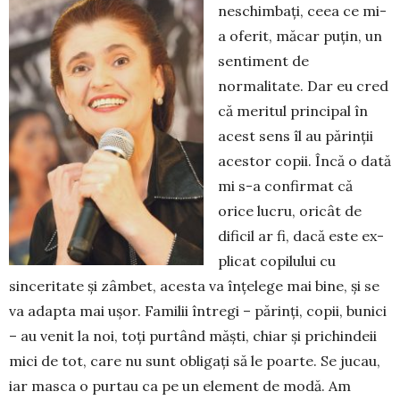
ne­schimbaţi, ceea ce mi-
a oferit, măcar puţin, un
sentiment de
normalitate. Dar eu cred
că meritul principal în
acest sens îl au părinţii
acestor copii. Încă o dată
mi s-a confirmat că
orice lucru, oricât de
dificil ar fi, dacă este ex­
plicat copilului cu
sinceritate și zâmbet, acesta va înţelege mai bine, și se
va adapta mai u­șor. Familii în­tregi – părinți, copii, bunici
– au venit la noi, toţi purtând măşti, chiar şi prichindeii
mici de tot, care nu sunt obligaţi să le poarte. Se ju­cau,
iar masca o purtau ca pe un element de mo­dă. Am