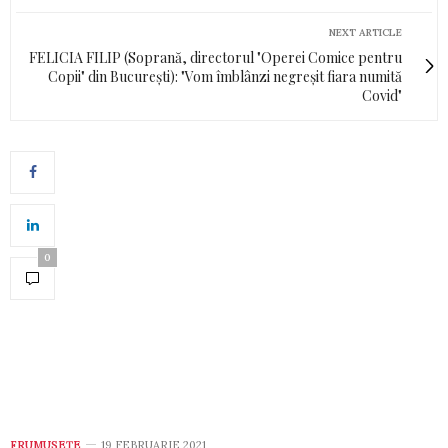
NEXT ARTICLE
FELICIA FILIP (Soprană, directorul "Operei Comice pentru
Copii" din București): "Vom îmblânzi negreșit fiara numită
Covid"
0
FRUMUSEȚE
19 FEBRUARIE 2021