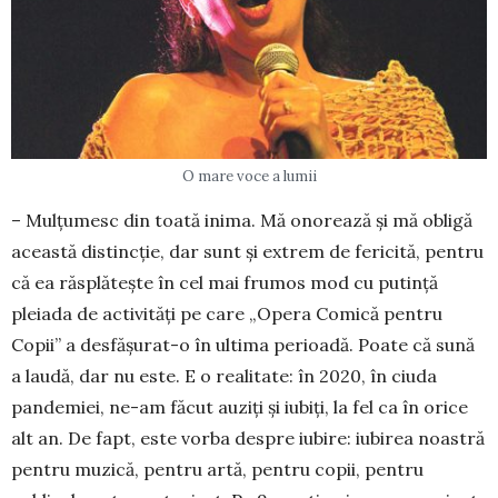
O mare voce a lumii
– Mulţumesc din toată inima. Mă onorează şi mă obligă
această distincţie, dar sunt şi extrem de fericită, pentru
că ea răsplăteşte în cel mai frumos mod cu putinţă
pleiada de activităţi pe care „Opera Comică pentru
Copii” a desfăşurat-o în ultima perioadă. Poate că sună
a laudă, dar nu este. E o realitate: în 2020, în ciuda
pandemiei, ne-am făcut auziţi şi iubiţi, la fel ca în orice
alt an. De fapt, este vorba despre iubire: iubirea noastră
pentru muzică, pentru artă, pentru copii, pentru