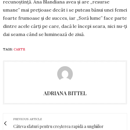
recunoștință. Ana Blandiana avea și are „resurse
umane” mai prețioase decât i se pu­teau bănui unei femei
foarte fru­moase și de succes, iar „Soră lume” face parte
dintre acele cărți pe care, dacă le începi seara, nici nu-ți
dai seama când se lu­minează de ziuă.
TAGS:
CARTE
ADRIANA BITTEL
PREVIOUS ARTICLE
Câteva sfaturi pentru creșterea rapidă a unghiilor