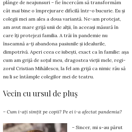
plânge de neajunsuri – fie încer­căm să transformăm
cât mai bine o împrejurare di­ficilă într-o bucurie. Eu şi
colegii mei am ales a doua variantă. Ne-am protejat,
am avut mare grijă unii de alţii, în aceeaşi măsură în
care îţi protejezi familia. A trăi în pandemie nu
înseamnă a-ţi aban­dona pasiunile şi idealurile,
dimpotrivă. Aperi ceea ce iubeşti, exact ca în familie: aşa
cum am gri­jă de soţul meu, dragostea vieţii mele, regi­
zo­rul Cristian Mihăilescu, la fel am grijă ca nimic rău să
nu li se întâmple colegilor mei de teatru.
Vecin cu ursul de pluş
– Cum i-aţi simţit pe copii? Pe ei i-a afectat pandemia?
– Sincer, mi s-au părut