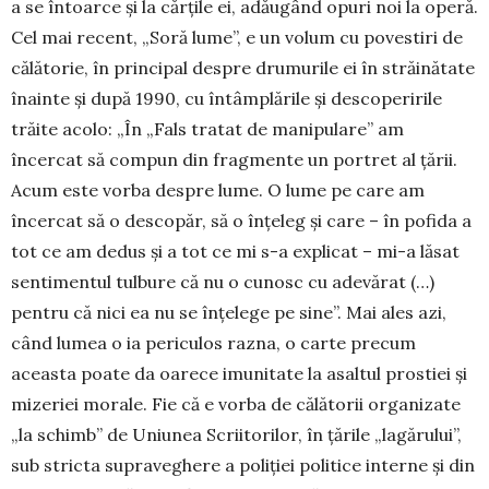
a se întoarce și la cărțile ei, adăugând opuri noi la operă.
Cel mai recent, „Soră lume”, e un volum cu povestiri de
călătorie, în principal despre dru­mu­rile ei în străinătate
înainte și după 1990, cu întâmplările și desco­pe­ririle
trăite acolo: „În „Fals tratat de manipula­re” am
încercat să com­pun din fragmente un por­tret al țării.
Acum este vor­ba despre lume. O lu­me pe care am
încercat să o descopăr, să o înțeleg și care – în pofida a
tot ce am dedus și a tot ce mi s-a explicat – mi-a lăsat
sen­ti­mentul tulbure că nu o cu­nosc cu adevărat (…)
pen­tru că nici ea nu se înțe­lege pe sine”. Mai ales azi,
când lumea o ia peri­culos razna, o carte precum
aceasta poate da oarece imunitate la asaltul prostiei și
mizeriei morale. Fie că e vorba de călătorii orga­nizate
„la schimb” de Uni­unea Scriitorilor, în țările „la­gărului”,
sub stricta supraveghere a poliției politi­ce interne și din