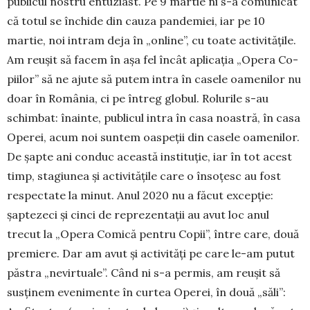
publicul nostru entuziast. Pe 9 martie ni s-a comunicat
că totul se închide din cauza pandemiei, iar pe 10
martie, noi intram deja în „online”, cu toate activităţile.
Am re­u­şit să facem în aşa fel încât aplicaţia „Opera Co­
piilor” să ne ajute să putem intra în casele oamenilor nu
doar în România, ci pe întreg globul. Rolurile s-au
schim­bat: înainte, publicul intra în casa noastră, în casa
Operei, acum noi suntem oaspeţii din casele oamenilor.
De şapte ani conduc această instituţie, iar în tot acest
timp, stagiu­nea şi activităţile care o înso­ţesc au fost
respectate la mi­nut. Anul 2020 nu a făcut excepţie:
șaptezeci şi cinci de reprezentaţii au avut loc anul
trecut la „Opera Comică pentru Copii”, între care, două
premiere. Dar am avut şi activităţi pe care le-am pu­tut
păstra „nevirtuale”. Când ni s-a permis, am reuşit să
sus­ţinem evenimente în curtea Operei, în două „săli”: