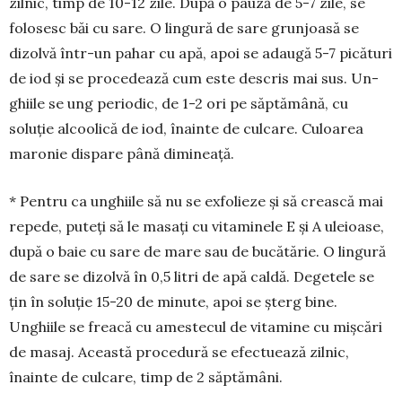
zilnic, timp de 10-12 zile. După o pauză de 5-7 zile, se
folosesc băi cu sare. O lingură de sare grun­joasă se
dizolvă într-un pahar cu apă, apoi se adau­gă 5-7 pi­că­turi
de iod şi se pro­ce­dea­ză cum este des­cris mai sus. Un­
ghiile se ung pe­riodic, de 1-2 ori pe săptămână, cu
soluţie al­coolică de iod, îna­inte de culcare. Cu­loa­rea
ma­ronie dispare până dimi­neaţă.
* Pentru ca unghiile să nu se ex­fo­lieze şi să crească mai
repede, pu­teţi să le masaţi cu vitaminele E şi A uleioase,
după o baie cu sare de mare sau de bucătărie. O lingură
de sare se dizolvă în 0,5 litri de apă caldă. De­getele se
ţin în soluţie 15-20 de mi­nute, apoi se şterg bine.
Unghiile se freacă cu amestecul de vita­mine cu mişcări
de masaj. Această pro­cedură se efectuează zilnic,
înainte de cul­care, timp de 2 săptămâni.