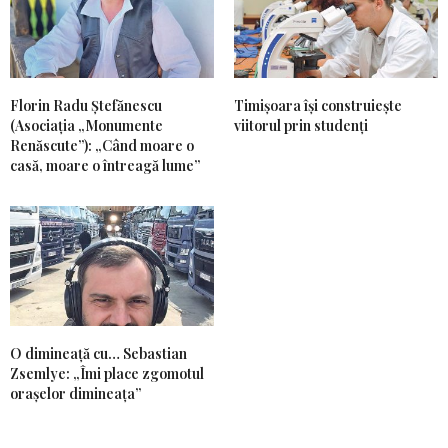
Florin Radu Ștefănescu
Timișoara își construiește
(Asociația „Monumente
viitorul prin studenți
Renăscute”): „Când moare o
casă, moare o întreagă lume”
O dimineață cu… Sebastian
Zsemlye: „Îmi place zgomotul
orașelor dimineața”