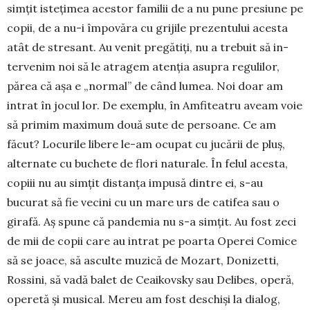
simţit is­teţimea aces­tor familii de a nu pune pre­siune pe
copii, de a nu-i îm­po­văra cu grijile prezentului acesta
atât de stresant. Au ve­nit pregătiţi, nu a trebuit să in­
tervenim noi să le atragem aten­ţia asupra regulilor,
părea că aşa e „normal” de când lu­mea. Noi doar am
intrat în jocul lor. De exemplu, în Amfiteatru aveam voie
să primim maximum două sute de persoane. Ce am
făcut? Locurile libere le-am ocupat cu jucării de pluş,
alternate cu buchete de flori naturale. În felul acesta,
copiii nu au simţit distanţa impusă dintre ei, s-au
bucurat să fie vecini cu un mare urs de catifea sau o
girafă. Aș spune că pandemia nu s-a simțit. Au fost zeci
de mii de copii care au intrat pe poarta Operei Comice
să se joace, să asculte muzică de Mozart, Donizetti,
Rossini, să vadă balet de Ceai­kovsky sau Delibes, operă,
operetă şi musical. Me­reu am fost deschişi la dialog,