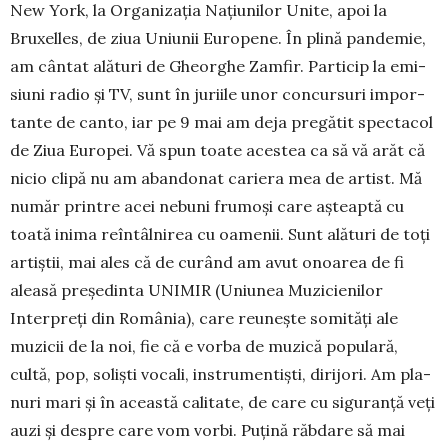
New York, la Organizaţia Na­ţiu­nilor Unite, apoi la
Bruxelles, de ziua Uniunii Europene. În plină pandemie,
am cântat alături de Gheorghe Zamfir. Particip la emi­
siuni radio şi TV, sunt în ju­riile unor concursuri impor­
tante de canto, iar pe 9 mai am deja pre­gătit spectacol
de Ziua Euro­pei. Vă spun toate acestea ca să vă arăt că
nicio clipă nu am aban­donat cariera mea de artist. Mă
număr printre acei nebuni frumoşi care aşteaptă cu
toată inima reîntâlnirea cu oamenii. Sunt alături de toţi
artiştii, mai ales că de curând am avut onoa­rea de fi
aleasă preşedinta UNIMIR (Uniunea Muzicienilor
Interpreţi din România), care reuneşte somităţi ale
muzicii de la noi, fie că e vorba de muzică populară,
cultă, pop, soliști vo­cali, instrumentişti, dirijori. Am pla­
nuri mari şi în această cali­tate, de care cu si­guranţă veţi
auzi şi despre care vom vorbi. Puţină răb­dare să mai