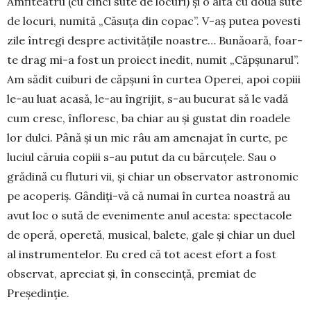
Amfiteatru (cu cinci sute de locuri) şi o alta cu două sute
de locuri, nu­mită „Căsuţa din copac”. V-aş putea povesti
zile în­tregi despre activităţile noastre… Bunăoară, foar­
te drag mi-a fost un proiect inedit, numit „Căp­şunarul”.
Am sădit cuiburi de căpşuni în curtea Operei, apoi copiii
le-au luat acasă, le-au îngrijit, s-au bucurat să le vadă
cum cresc, înfloresc, ba chiar au şi gustat din roadele
lor dulci. Până şi un mic râu am amenajat în curte, pe
luciul căruia copiii s-au putut da cu bărcuţele. Sau o
grădină cu fluturi vii, și chiar un observator astronomic
pe acoperiş. Gândiţi-vă că numai în curtea noastră au
avut loc o sută de evenimente anul acesta: specta­cole
de operă, operetă, musical, balete, gale și chiar un duel
al instrumentelor. Eu cred că tot acest efort a fost
observat, apreciat şi, în consecinţă, premiat de
Preşedinţie.