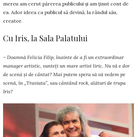
mereu am cerut pă­rerea publicului şi am ţinut cont de
ea. Ador ideea ca publicul să devină, la rândul său,
creator.
Cu Iris, la Sala Palatului
– Doamnă Felicia Filip, înainte de a fi un ex­traordinar
manager artistic, sunteţi un mare ar­tist liric. Nu vă e dor
de scenă și de cântat? Mai pu­tem spera să vă vedem pe
scenă, în „Traviata”, sau cântând rock, alături de trupa
Iris?