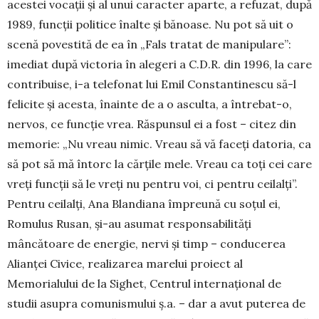
acestei vocații și al unui caracter aparte, a refuzat, după
1989, funcții politice înalte și bă­noase. Nu pot să uit o
scenă povestită de ea în „Fals tratat de manipulare”:
imediat după victoria în ale­geri a C.D.R. din 1996, la care
contribuise, i-a te­lefonat lui Emil Constantinescu să-l
felicite și aces­ta, înainte de a o asculta, a întrebat-o,
nervos, ce func­ție vrea. Răspunsul ei a fost – citez din
me­mo­rie: „Nu vreau nimic. Vreau să vă faceți datoria, ca
să pot să mă întorc la cărțile mele. Vreau ca toți cei care
vreți funcții să le vreți nu pentru voi, ci pentru ceilalți”.
Pentru ceilalți, Ana Blandiana împreună cu soțul ei,
Romulus Rusan, și-au asumat respon­sabi­lități
mâncătoare de energie, nervi și timp – con­du­cerea
Alianței Civice, realizarea marelui proiect al
Memorialului de la Sighet, Centrul internațional de
studii asupra comunismului ș.a. – dar a avut puterea de