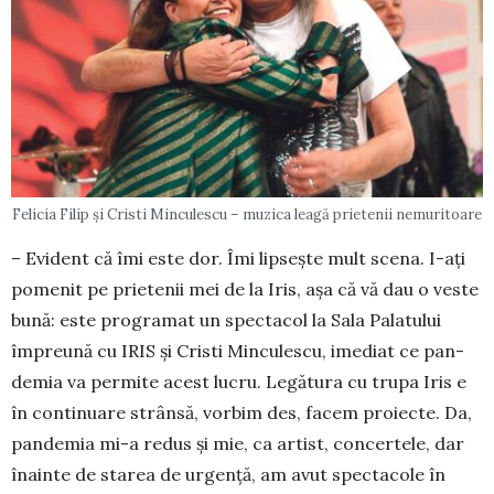
Felicia Filip și Cristi Minculescu – muzica leagă prietenii nemuritoare
– Evident că îmi este dor. Îmi lipseşte mult scena. I-aţi
pomenit pe prietenii mei de la Iris, aşa că vă dau o veste
bună: este pro­gra­mat un spectacol la Sala Pala­tului
împreună cu IRIS şi Cristi Minculescu, imediat ce pan­
de­mia va permite acest lucru. Le­gătura cu trupa Iris e
în con­tinuare strânsă, vorbim des, fa­cem proiecte. Da,
pandemia mi-a redus şi mie, ca artist, con­certele, dar
înainte de starea de ur­genţă, am avut spectacole în