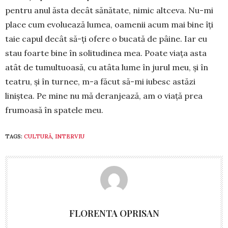
pentru anul ăsta decât sănătate, nimic altceva. Nu-mi
place cum evoluează lumea, oamenii acum mai bine îţi
taie capul decât să-ţi ofere o bucată de pâine. Iar eu
stau foarte bine în solitu­di­nea mea. Poate viaţa asta
atât de tumultuoasă, cu atâta lume în jurul meu, şi în
teatru, şi în turnee, m-a făcut să-mi iubesc astăzi
liniștea. Pe mine nu mă deran­jează, am o viaţă prea
frumoasă în spa­tele meu.
TAGS:
CULTURĂ
,
INTERVIU
FLORENTA OPRISAN