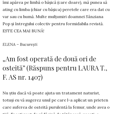
îmi apărea pe limbă o bășică (care doare), mă punea să
ating cu limba (chiar cu bășica) peretele care era dat cu
var sau cu humă. Multe mulțumiri doamnei Sânziana
Pop și întregului colectiv pentru formidabila revistă.
ESTE CEA MAI BUNĂ!
ELENA – București
„Am fost operată de două ori de
osteită” (Răspuns pentru LAURA T.,
F. AS nr. 1407)
Nu știu dacă vă poate ajuta un tra­tament natu­rist,
totuși eu vă sugerez unul pe care l-a aplicat un prieten
care suferea de osteită purulentă la fe­mur, unde avea o