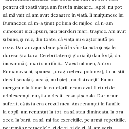
pentru că toată viaţa am fost în miş­care… Apoi, nu pot
să mă vait că am avut dezastre în viaţă. Îi mulţumesc lui
Dumnezeu că m-a ţinut pe linia de mijloc, că n-am
cunoscut nici lipsuri, nici pier­deri mari, tragice. Am avut
şi bune, şi rele, din toa­te, că viaţa nu e așternută pe
roze. Dar am ajuns bine până la vârsta asta şi aşa le
doresc şi altora. Ce­lebritatea şi gloria îţi dau forţă, dar
înseamnă și mari sacrificii… Maestrul meu, Anton
Romanovschi, spu­nea: „draga (el era polonez), tu nu ştii
decât şcoa­lă şi acasă, nu băieţi, nu distracţii”. Eu nu
mergeam la filme, la cofetării, n-am avut flirturi de
adoles­cen­ţă, nu ştiam decât casa şi şcoala. Dar n-am
suferit, că ăsta era crezul meu. Am renunţat la familie,
la copil, am renunţat la tot, ca să stau dimineaţa, la ora
zece, la bară, ca să-mi fac exerciţiile, pe urmă repetiţiile,
pe urmă spectacolele, zi de zi, zi de zi. N-am scris