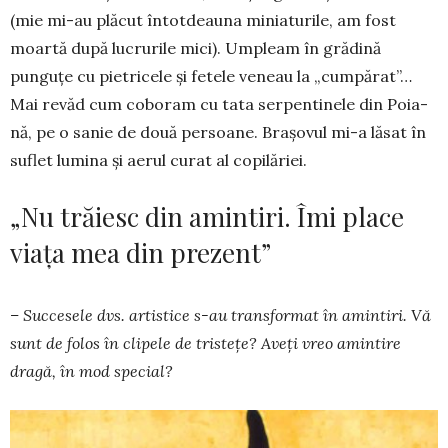
(mie mi-au plăcut întotdeauna miniaturile, am fost
moar­tă după lucrurile mici). Umpleam în grădină
punguţe cu pietricele şi fetele veneau la „cumpărat”…
Mai revăd cum coboram cu tata serpen­tinele din Poia­
nă, pe o sanie de două persoane. Bra­şovul mi-a lăsat în
suflet lu­mi­na şi aerul curat al copilăriei.
„Nu trăiesc din amintiri. Îmi place
viaţa mea din prezent”
– Succesele dvs. artistice s-au transformat în amintiri. Vă
sunt de folos în clipele de tris­teţe? Aveţi vreo amintire
dragă, în mod special?