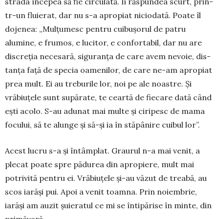
strada începea să fie circulată. Îi răspundea scurt, prin­
tr-un fluierat, dar nu s-a apro­­piat ni­cio­dată. Poate îl
dojenea: „Mulțu­mesc pentru cui­bu­șo­rul de patru
alumine, e fru­mos, e lucitor, e con­for­tabil, dar nu are
dis­cre­ția necesară, siguranța de care avem nevoie, dis­
tanța față de specia oamenilor, de care ne-am apropiat
prea mult. Ei au treburile lor, noi pe ale noastre. Și
vrăbiuțele sunt supărate, te ceartă de fiecare dată când
ești acolo. S-au adunat mai multe și ciripesc de mama
focului, să te alunge și să-și ia în stăpânire cuibul lor”.
Acest lucru s-a și întâmplat. Graurul n-a mai venit, a
plecat poate spre pădurea din apro­pie­re, mult mai
potrivită pentru ei. Vrăbiuțele și-au văzut de treabă, au
scos iarăși pui. Apoi a ve­nit toamna. Prin noiembrie,
iarăși am auzit șu­ieratul ce mi se întipărise în minte, din
primăvară.