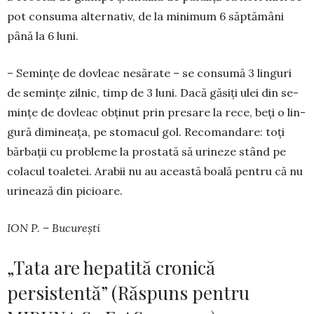
pot con­su­ma al­ter­nativ, de la mi­ni­mum 6 săp­­tămâni
până la 6 luni.
– Se­min­țe de do­vleac ne­sărate – se con­su­mă 3 lin­guri
de se­min­țe zil­nic, timp de 3 luni. Dacă gă­siți ulei din se­
min­­țe de do­vleac obținut prin pre­sare la rece, beți o lin­
gu­ră di­mi­nea­ța, pe sto­ma­cul gol. Re­co­man­­dare: toți
băr­­bații cu pro­bleme la pros­ta­tă să uri­neze stând pe
co­la­cul toa­le­tei. Arabii nu au aceas­tă boa­lă pentru că nu
uri­­­nează din picioare.
ION P. – București
„Tata are hepatită cronică
persistentă” (Răspuns pentru