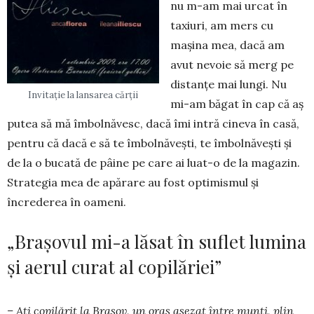
nu m-am mai urcat în
taxiuri, am mers cu
maşina mea, dacă am
avut nevoie să merg pe
distanţe mai lungi. Nu
Invitație la lansarea cărții
mi-am băgat în cap că aş
putea să mă îmbolnăvesc, dacă îmi intră cineva în casă,
pentru că dacă e să te îmbolnăveşti, te îm­bolnăveşti şi
de la o bucată de pâine pe care ai luat-o de la magazin.
Stra­tegia mea de apărare au fost opti­mis­mul şi
încrederea în oameni.
„Braşovul mi-a lăsat în suflet lumina
şi aerul curat al copilăriei”
– Aţi copilărit la Braşov, un oraş aşezat între munţi, plin