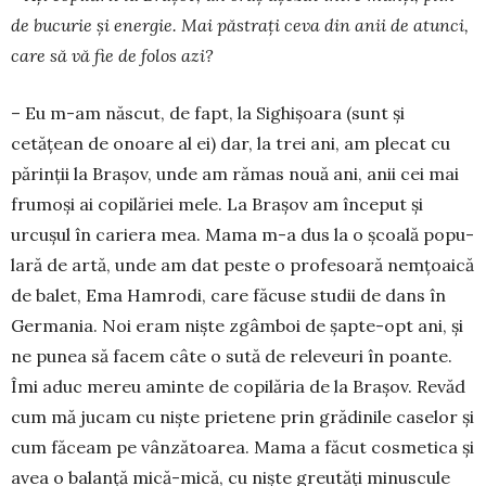
de bucurie şi energie. Mai păstraţi ceva din anii de atunci,
care să vă fie de folos azi?
– Eu m-am născut, de fapt, la Si­ghişoara (sunt şi
cetăţean de onoare al ei) dar, la trei ani, am plecat cu
părinţii la Braşov, unde am rămas nouă ani, anii cei mai
frumoşi ai copilăriei mele. La Brașov am început și
urcuşul în ca­riera mea. Ma­ma m-a dus la o şcoală popu­
lară de artă, unde am dat peste o profesoară nem­ţoaică
de ba­let, Ema Ham­rodi, care făcuse studii de dans în
Germania. Noi eram nişte zgâmboi de şapte-opt ani, şi
ne punea să facem câte o sută de releveuri în poan­te.
Îmi aduc me­reu aminte de copilăria de la Braşov. Revăd
cum mă jucam cu nişte prietene prin grădinile caselor şi
cum făceam pe vânzătoarea. Mama a făcut cosmetica şi
avea o balanţă mică-mică, cu nişte greutăţi minuscule