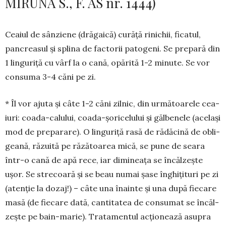
MIRUNA S., F. AS nr. 1444)
Ceaiul de sânziene (drăgaică) curăță rinichii, fi­ca­tul,
pancreasul și splina de factorii pa­to­geni. Se pre­pa­ră din
1 linguriță cu vârf la o cană, opărită 1-2 minute. Se vor
con­suma 3-4 căni pe zi.
* Îl vor ajuta și câte 1-2 căni zilnic, din ur­mă­toa­re­le cea­
iuri: coa­­da-calului, coa­da-șo­ri­ce­lu­lui și găl­benele (același
mod de pre­­pa­ra­re). O linguriță rasă de ră­dăcină de obli­­
gea­nă, răzuită pe ră­zătoarea mică, se pune de seara
într-o cană de apă rece, iar di­­mi­neața se în­căl­zește
ușor. Se stre­coa­ră și se beau numai șase în­ghi­ți­­turi pe zi
(aten­­ție la dozaj!) – câte una înainte și una după fiecare
masă (de fie­care dată, can­­titatea de consu­mat se în­căl­
zește pe bain-ma­rie). Tra­­ta­mentul ac­țio­nează asu­­­pra