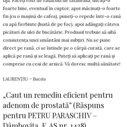
tijă. Faceți rost de rădăcină de tă­tă­nea­să, uscați-o
foarte bine, eventual în cuptor, apoi mă­ci­­­­nați-o foarte
fin (cu o mașină de cafea), pu­neți-o re­pede într-o cană
cu apă fierbinte (luată de pe foc), apoi adă­­u­gați câteva
picături de ulei de bucătărie. Produsul tre­­buie să aibă
consistența unei smântâni mai subțiri. Nu se pune
direct pe rană, ci se întinde pe o cârpă cu­ra­­tă, care se
aplică pe rană și se leagă. Puteți să aplicați pe rană și
comprese cu ceai de arnică. Vă doresc multă să­nătate!
LAURENȚIU – Bacău
„Caut un remediu eficient pentru
adenom de prostată” (Răspuns
pentru PETRU PARASCHIV –
Dâmbovița, F. AS nr. 1438)