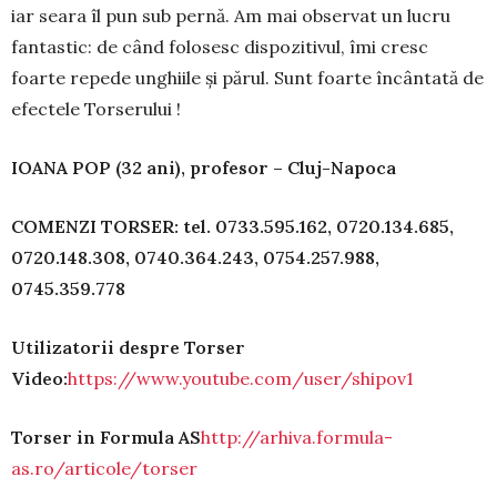
iar seara îl pun sub pernă. Am mai observat un lucru
fantastic: de când folosesc dispozitivul, îmi cresc
foarte repede unghiile şi părul. Sunt foarte încântată de
efectele Torserului !
IOANA POP (32 ani), profesor – Cluj-Napoca
COMENZI TORSER: tel. 0733.595.162, 0720.134.685,
0720.148.308, 0740.364.243, 0754.257.988,
0745.359.778
Utilizatorii despre Torser
Video:
https://www.youtube.com/user/shipov1
Torser in Formula AS
http://arhiva.formula-
as.ro/articole/torser