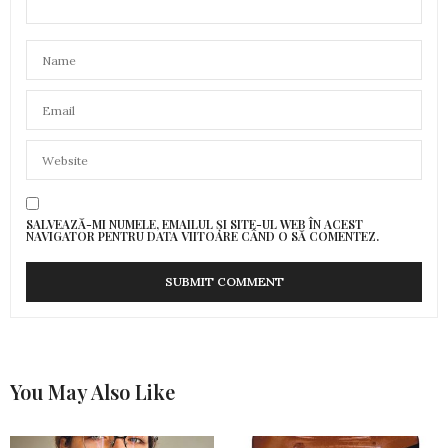
SALVEAZĂ-MI NUMELE, EMAILUL ȘI SITE-UL WEB ÎN ACEST
NAVIGATOR PENTRU DATA VIITOARE CÂND O SĂ COMENTEZ.
You May Also Like