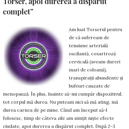
Torser, apoi durerea a dispărut
complet”
Am luat Torserul pentru
de că sufeream de
tensiune arterială
oscilantă, coxartroză
cervicală (aveam dureri
mari de coloană),
transpiraţii abundente şi
bufeuri cauzate de
menopauză. În plus, înainte să-mi cumpăr dispozitivul,
tot corpul mă durea. Nu puteam nici să mă ating, mă
durea carnea de pe mine. Când am început să-l
folosesc, timp de câteva zile am simţit nişte efecte
ciudate, apoi durerea a dispărut complet. După 2-3