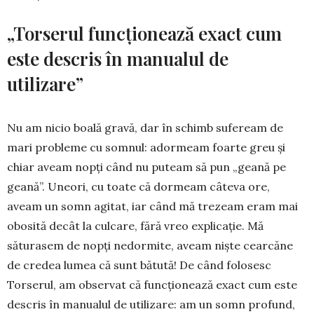
„Torserul funcţionează exact cum
este descris în manualul de
utilizare”
Nu am nicio boală gravă, dar în schimb sufeream de
mari probleme cu somnul: adormeam foarte greu şi
chiar aveam nopţi când nu puteam să pun „geană pe
geană”. Uneori, cu toate că dormeam câteva ore,
aveam un somn agitat, iar când mă trezeam eram mai
obosită decât la culcare, fără vreo explicaţie. Mă
săturasem de nopţi nedormite, aveam nişte cearcăne
de credea lumea că sunt bătută! De când folosesc
Torserul, am observat că funcţionează exact cum este
descris în manualul de utilizare: am un somn profund,