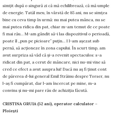
simţit după o singură zi că mă echilibrează, că mă umple
de energie. Tatăl meu, în vârstă de 85 ani, nu se simţea
bine cu ceva timp în urmă: nu mai putea mânca, nu se
mai putea ridica din pat, chiar m-am temut de ce poate
fi mai rău… M-am gândit să-i las dispozitivul o perioadă,
poate îl „pun pe picioare” puţin… I l-am aşezat sub
pernă, să acţioneze în zona capului. În scurt timp, am
avut surpriza să văd că şi-a revenit spectaculos: s-a
ridicat din pat, a cerut de mâncare, nici nu-mi vine să
cred ce efect a avut asupra lui! Dacă nu aş fi ţinut cont
de părerea d-lui general Emil Străinu despre Torser, nu
l-aş fi cumpărat, dar l-am încercat pe mine, m-a
convins şi nu-mi pare rău de achiziţia făcută.
CRISTINA GRUIA (52 ani), operator calculator –
Ploieşti