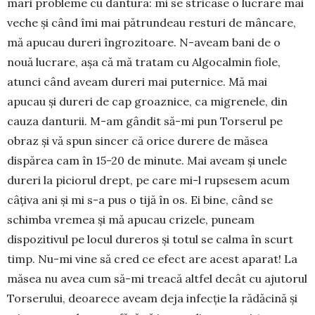
mari probleme cu dantura: mi se stricase o lucrare mai
veche şi când îmi mai pătrundeau resturi de mâncare,
mă apucau dureri îngrozitoare. N-aveam bani de o
nouă lucrare, aşa că mă tratam cu Algocalmin fiole,
atunci când aveam dureri mai puternice. Mă mai
apucau şi dureri de cap groaznice, ca migrenele, din
cauza danturii. M-am gândit să-mi pun Torserul pe
obraz şi vă spun sincer că orice durere de măsea
dispărea cam în 15-20 de minute. Mai aveam şi unele
dureri la piciorul drept, pe care mi-l rupsesem acum
câţiva ani şi mi s-a pus o tijă în os. Ei bine, când se
schimba vremea şi mă apucau crizele, puneam
dispozitivul pe locul dureros şi totul se calma în scurt
timp. Nu-mi vine să cred ce efect are acest aparat! La
măsea nu avea cum să-mi treacă altfel decât cu ajutorul
Torserului, deoarece aveam deja infecţie la rădăcină şi