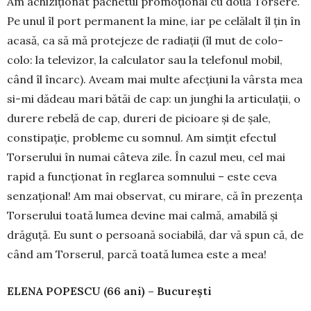
Am achiziţionat pachetul promoţional cu două Torsere.
Pe unul îl port permanent la mine, iar pe celălalt îl ţin în
acasă, ca să mă protejeze de radiaţii (îl mut de colo-
colo: la televizor, la calculator sau la telefonul mobil,
când îl încarc). Aveam mai multe afecţiuni la vârsta mea
si-mi dădeau mari bătăi de cap: un junghi la articulaţii, o
durere rebelă de cap, dureri de picioare şi de şale,
constipaţie, probleme cu somnul. Am simţit efectul
Torserului în numai câteva zile. În cazul meu, cel mai
rapid a funcţionat în reglarea somnului – este ceva
senzaţional! Am mai observat, cu mirare, că în prezenţa
Torserului toată lumea devine mai calmă, amabilă şi
drăguţă. Eu sunt o persoană sociabilă, dar vă spun că, de
când am Torserul, parcă toată lumea este a mea!
ELENA POPESCU (66 ani) – Bucureşti