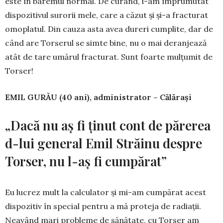
este în baremul normal. De curând, i-am împrumutat
dispozitivul surorii mele, care a căzut şi şi-a fracturat
omoplatul. Din cauza asta avea dureri cumplite, dar de
când are Torserul se simte bine, nu o mai deranjează
atât de tare umărul fracturat. Sunt foarte mulţumit de
Torser!
EMIL GURĂU (40 ani), administrator – Călăraşi
„Dacă nu aş fi ţinut cont de părerea
d-lui general Emil Străinu despre
Torser, nu l-aş fi cumpărat”
Eu lucrez mult la calculator şi mi-am cumpărat acest
dispozitiv în special pentru a mă proteja de radiaţii.
Neavând mari probleme de sănătate, cu Torser am