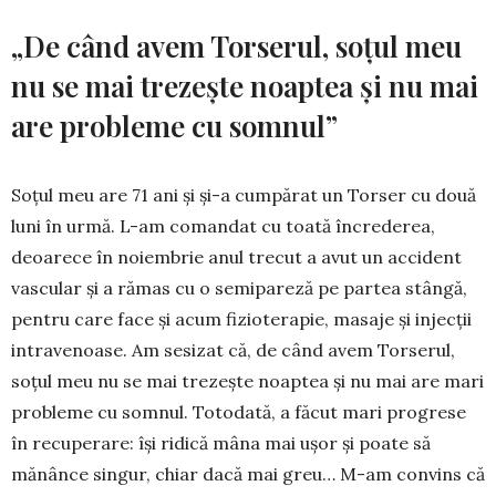
„De când avem Torserul, soţul meu
nu se mai trezeşte noaptea şi nu mai
are probleme cu somnul”
Soţul meu are 71 ani şi şi-a cumpărat un Torser cu două
luni în urmă. L-am comandat cu toată încrederea,
deoarece în noiembrie anul trecut a avut un accident
vascular şi a rămas cu o semipareză pe partea stângă,
pentru care face şi acum fizioterapie, masaje şi injecţii
intravenoase. Am sesizat că, de când avem Torserul,
soţul meu nu se mai trezeşte noaptea şi nu mai are mari
probleme cu somnul. Totodată, a făcut mari progrese
în recuperare: îşi ridică mâna mai uşor şi poate să
mănânce singur, chiar dacă mai greu… M-am convins că