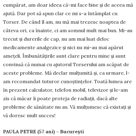
cumpărat, am doar ideea că-mi face bine şi de aceea mă
ajută. Dar pot să spun clar ce mi s-a întâmplat cu
Torser. De când îl am, nu mă mai trezesc noaptea de
câteva ori, ca înainte, ci am somnul mult mai bun. Mi-au
trecut şi durerile de cap, nu am mai luat deloc
medicamente analgezice şi nici nu mi-au mai apărut
ameţeli. Îmbunătăţirile sunt clare pentru mine şi sunt
convinsă că numai cu ajutorul Torserului am scăpat de
aceste probleme. Mă declar mulţumită şi, ca urmare, l-
am recomandat tuturor cunoştinţelor. Toată lumea are
în prezent calculator, telefon mobil, televizor şi le-am
zis că măcar îi poate proteja de radiaţii, dacă alte
probleme de sănătate nu au. Vă mulţumesc că existaţi şi
vă doresc mult succes!
PAULA PETRE (57 ani) – Bucureşti