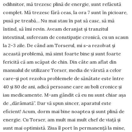
odihnitor, mă trezesc plină de energie, sunt refăcută
complet. Mă trezesc fără ceas, la ora 7 sunt în picioare,
pusă pe treabă… Nu mai stau în pat să casc, să mă
întind, să îmi revin. Aveam deranjat şi tranzitul
intestinal, sufeream de constipaţie cronică, cu un scaun
la 2-3 zile. De când am Torserul, mi s-a rezolvat şi
această problemă, mă simt foarte bine şi sunt foarte
fericită că am scăpat de chin. Din câte am aflat din
manualul de utilizare Torser, media de vârstă a celor
care-şi pot rezolva problemele de sănătate este între
40 şi 80 de ani, adică persoane care au boli cronice şi
iau medicamente. M-am gândit că eu nu sunt chiar aşa
de „dărâmată”. Dar vă spun sincer, aparatul este
eficient! Acum, dorm mai bine noaptea şi sunt plină de
energie. Cu Torser, am mult mai mult chef de viaţă şi
sunt mai optimistă. Ziua îl port în permanenţă la mine,