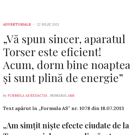
ADVERTORIALE
22 IULIE 2021
„Vă spun sincer, aparatul
Torser este eficient!
Acum, dorm bine noaptea
şi sunt plină de energie”
by
FORMULA AS REDACȚIA
, NUMĂRUL
1418
Text apărut în „Formula AS” nr. 1078 din­ 18.07.2013
„Am simţit nişte efecte ciudate de la