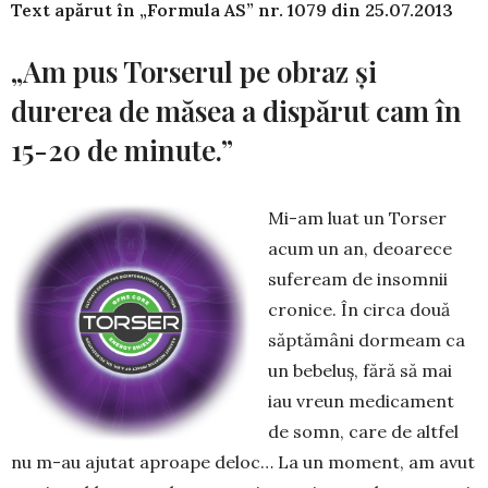
Text apărut în „Formula AS” nr. 1079 din­ 25.07.2013
„Am pus Torserul pe obraz şi
durerea de măsea a dispărut cam în
15-20 de minute.”
Mi-am luat un Torser
acum un an, deoarece
sufeream de insomnii
cronice. În circa două
săptămâni dormeam ca
un bebeluş, fără să mai
iau vreun medicament
de somn, care de altfel
nu m-au ajutat aproape deloc… La un moment, am avut