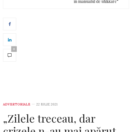
în manualul de utilizare”
0
ADVERTORIALE
22 IULIE 2021
„Zilele treceau, dar
crizele n-au mai apărut.