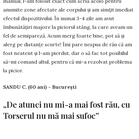
manual, l-am folosit exact cum scria acolo pentru
anumite zone afectate ale corpului şi am simţit imediat
efectul dispozitivului. În numai 3-4 zile am avut
îmbunătăţiri majore la piciorul stâng, la care aveam un
fel de semipareză. Acum merg foarte bine, pot să şi
alerg pe distanţe scurte! Îmi pare nespus de rău că am
fost neatent şi l-am pierdut, dar o să fac tot posibilul
să-mi comand altul, pentru că mi-a rezolvat problema
la picior.
SANDU C. (60 ani) – Bucureşti
„De atunci nu mi-a mai fost rău, cu
Torserul nu mă mai sufoc”
În doi ani de zile, am fost dus la spital cu salvarea de cel