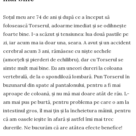
Soţul meu are 74 de ani şi după ce a început să
folosească Torserul, adoarme imediat şi se odihneşte
foarte bine. I-a scăzut şi tensiunea: lua două pastile pe
zi, iar acum ma ia doar una, seara. A avut şi un accident
cerebral acum 3 ani, rămăsese cu nişte sechele
(amorţeli şi pierderi de echilibru), dar cu Torserul se
simte mult mai bine. Eu am uneori dureri la coloana
vertebrală, de la o spondiloză lombară. Pun Torserul în
buzunarul din spate al pantalonului, pentru a fi mai
aproape de coloană, şi nu mă mai doare atât de rău. L-
am mai pus pe burtă, pentru problema pe care o am la
intestinul gros, îl mai ţin şi la încheietura mâinii, pentru
că am oasele ieşite în afară şi astfel îmi mai trec
durerile. Ne bucurăm că are atâtea efecte benefice!