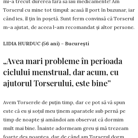
mi-a trecut durerea fără să iau medicamente! Am
Torserul cu mine tot timpul: acasă îl port în buzunar, iar
când ies, îl ţin în poşetă. Sunt ferm convinsă că Torserul
m-a ajutat, de aceea l-am recomandat şi altor persone.
LIDIA HURDUC (56 ani) – Bucureşti
„Avea mari probleme în perioada
ciclului menstrual, dar acum, cu
ajutorul Torserului, este bine”
Avem Torserele de puţin timp, dar ce pot să vă spun
este că eu şi soţul meu ţinem aparatele sub pernă pe
timp de noapte şi amândoi am observat că dormim
mult mai bine. Înainte adormeam greu şi mă trezeam
foarte des noaptea, dar de când am Torserul dorm