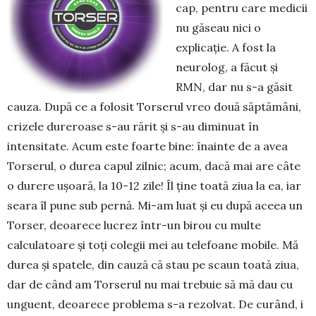
cap, pentru care medicii
nu găseau nici o
explicaţie. A fost la
neurolog, a făcut şi
RMN, dar nu s-a găsit
cauza. După ce a folosit Torserul vreo două săptămâni,
crizele dureroase s-au rărit şi s-au diminuat în
intensitate. Acum este foarte bine: înainte de a avea
Torserul, o durea capul zilnic; acum, dacă mai are câte
o durere uşoară, la 10-12 zile! Îl ţine toată ziua la ea, iar
seara îl pune sub pernă. Mi-am luat şi eu după aceea un
Torser, deoarece lucrez într-un birou cu multe
calculatoare şi toţi colegii mei au telefoane mobile. Mă
durea şi spatele, din cauză că stau pe scaun toată ziua,
dar de când am Torserul nu mai trebuie să mă dau cu
unguent, deoarece problema s-a rezolvat. De curând, i