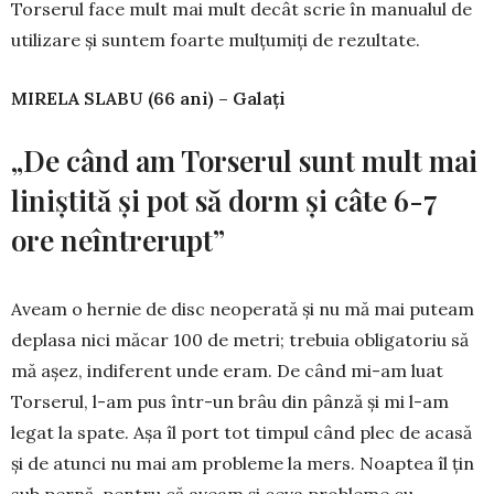
Torserul face mult mai mult decât scrie în manualul de
utilizare şi suntem foarte mulţumiţi de rezultate.
MIRELA SLABU (66 ani) – Galaţi
„De când am Torserul sunt mult mai
liniştită şi pot să dorm şi câte 6-7
ore neîntrerupt”
Aveam o hernie de disc neoperată şi nu mă mai puteam
deplasa nici măcar 100 de metri; trebuia obligatoriu să
mă aşez, indiferent unde eram. De când mi-am luat
Torserul, l-am pus într-un brâu din pânză şi mi l-am
legat la spate. Aşa îl port tot timpul când plec de acasă
şi de atunci nu mai am probleme la mers. Noaptea îl ţin