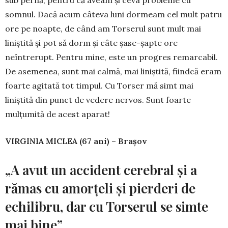
sub pernă, pentru că aveam şi ceva probleme cu
somnul. Dacă acum câteva luni dormeam cel mult patru
ore pe noapte, de când am Torserul sunt mult mai
liniştită şi pot să dorm şi câte şase-şapte ore
neîntrerupt. Pentru mine, este un progres remarcabil.
De asemenea, sunt mai calmă, mai liniştită, fiindcă eram
foarte agitată tot timpul. Cu Torser mă simt mai
liniştită din punct de vedere nervos. Sunt foarte
mulţumită de acest aparat!
VIRGINIA MICLEA (67 ani) – Braşov
„A avut un accident cerebral şi a
rămas cu amorţeli şi pierderi de
echilibru, dar cu Torserul se simte
mai bine”