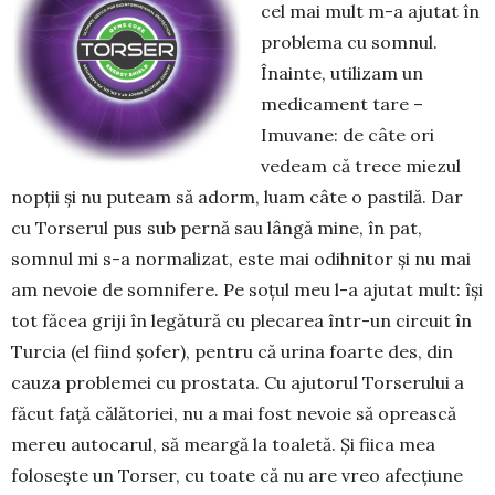
cel mai mult m-a ajutat în
problema cu somnul.
Înainte, utilizam un
medicament tare –
Imuvane: de câte ori
vedeam că trece miezul
nopţii şi nu puteam să adorm, luam câte o pastilă. Dar
cu Torserul pus sub pernă sau lângă mine, în pat,
somnul mi s-a normalizat, este mai odihnitor şi nu mai
am nevoie de somnifere. Pe soţul meu l-a ajutat mult: îşi
tot făcea griji în legătură cu plecarea într-un circuit în
Turcia (el fiind şofer), pentru că urina foarte des, din
cauza problemei cu prostata. Cu ajutorul Torserului a
făcut faţă călătoriei, nu a mai fost nevoie să oprească
mereu autocarul, să meargă la toaletă. Şi fiica mea
foloseşte un Torser, cu toate că nu are vreo afecţiune