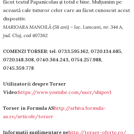
făcut testul Papanicolau şi totul e bine. Mulţumim pe
această cale tuturor celor care au făcut cunoscut acest
dispozitiv.
MARIOARA MANOILĂ (58 ani) – loc. Luncani, nr. 344 A,
jud. Cluj, cod 407362
COMENZI TORSER: tel. 0733.595.162, 0720.134.685,
0720.148.308, 0740.364.243, 0754.257.988,
0745.359.778
Utilizatorii despre Torser
Video:
https://www.youtube.com/user/shipov1
Torser in Formula AS
http://arhiva.formula-
as.ro/articole/torser
Informaţii suplimentare pe
http://torser-oferte.ro/