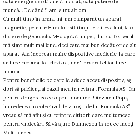
câtă energie îmi dă acest aparat, câtă putere de
muncă… De când îl am, sunt alt om.
Cu mult timp în urmă, mi-am cumpărat un aparat
magnetic, pe care l-am folosit timp de câteva luni, la o
durere de genunchi. M-a ajutat un pic, dar cu Tor­serul
mă simt mult mai bine, deci este mai bun decât orice alt
aparat. Am încercat multe dispozitive me­dicale, la care
se face reclamă la televizor, dar Torserul chiar face
minuni.
Pentru beneficiile pe care le aduce acest dispozitiv, aş
dori să publicaţi şi cazul meu în revista „Formula AS”. Iar
pentru dragostea ce o port doamnei Sânziana Pop şi
încrederea în colectivul de ziarişti de la „For­mula AS”,
vreau să mă aflu şi eu printre cititorii care mulţumesc
pentru vindecări. Să vă ajute Dumnezeu în tot ce faceţi!
Mult succes!