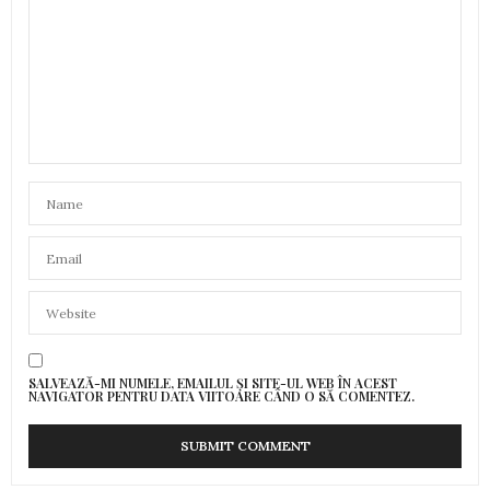
SALVEAZĂ-MI NUMELE, EMAILUL ȘI SITE-UL WEB ÎN ACEST
NAVIGATOR PENTRU DATA VIITOARE CÂND O SĂ COMENTEZ.