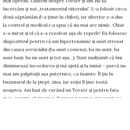
mai opreau. Citisem despre Torser şi am zis să
încercăm şi noi „tratamentul viitorului”. L-a folosit circa
două săptămâni (l-a ţinut în chilot), iar ulterior s-a dus
la control şi medicul i-a spus că nu mai are nimic. Chiar
s-a mirat şi el că s-a rezolvat aşa de repede! Eu folosesc
dispozitivul pentru că am hipertensiune şi sunt stresat
din cauza serviciului (ba sunt comenzi, ba nu sunt, ba
sunt bani, ba nu sunt şi tot aşa…). Sunt mulţumit că îmi
diminuează încordarea şi mă ajută şi la inimă – parcă nu
mai am palpitaţii aşa puternice, ca înainte. Îl ţin în
buzunarul de la piept, ziua, iar soţia îl ţine toată
noaptea. Am luat de curând un Torser şi pentru fata
mea, pentru că nu prea dormea noaptea, iar acum se
odihneşte foarte bine şi nu mai are probleme cu somnul.
Am observat că, atunci când ai o afecţiune care te
deranjează, simţi beneficiile Torserului la maximum, ai