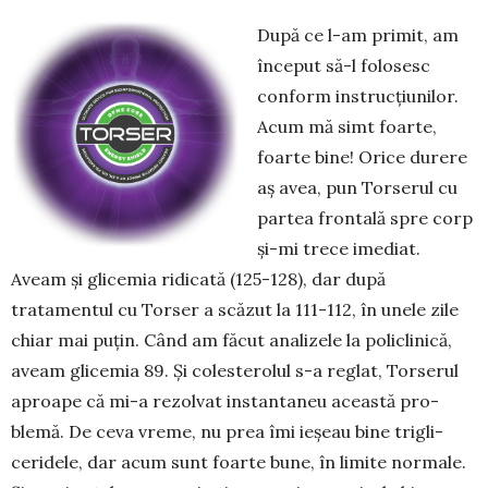
După ce l-am primit, am
început să-l folosesc
conform instrucţiunilor.
Acum mă simt foarte,
foarte bine! Orice durere
aş avea, pun Torserul cu
partea frontală spre corp
şi-mi trece imediat.
Aveam şi gli­cemia ridicată (125-128), dar după
tratamentul cu Torser a scăzut la 111-112, în unele zile
chiar mai puţin. Când am făcut analizele la policlinică,
aveam glicemia 89. Şi colesterolul s-a reglat, Torserul
aproape că mi-a rezolvat instantaneu această pro­
blemă. De ceva vreme, nu prea îmi ieşeau bine trigli­
ceridele, dar acum sunt foarte bune, în limite normale.