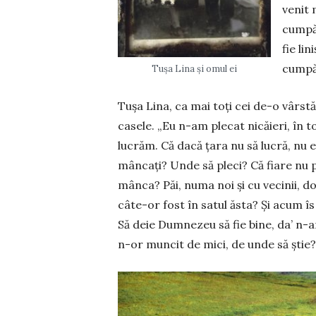
venit 
cum­pă
fie li
cum­pă
Tușa Lina și omul ei
Tușa Lina, ca mai toți cei de-o vârstă c
casele. „Eu n-am plecat nicăieri, în 
lucrăm. Că dacă țara nu să lucră, nu 
mâncați? Unde să pleci? Că fiare nu 
mânca? Păi, numa noi și cu vecinii, 
câte-or fost în satul ăsta? Și acum îs
Să deie Dum­nezeu să fie bine, da’ n-a
n-or muncit de mici, de unde să știe?