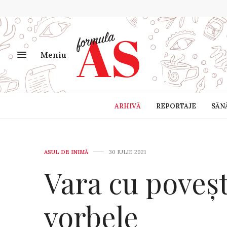
Meniu
ARHIVĂ
REPORTAJE
SĂN
ASUL DE INIMĂ
30 IULIE 2021
Vara cu poveșt
vorbele