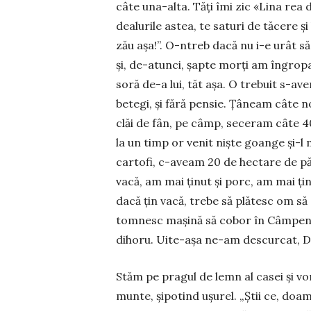
câte una-alta. Tăți îmi zic «Lina rea 
dealurile astea, te saturi de tăcere și 
zău așa!”. O-ntreb dacă nu i-e urât să
și, de-atunci, șapte morți am îngropat
soră de-a lui, tăt așa. O tre­buit s-ave
betegi, și fără pensie. Țâneam câte 
clăi de fân, pe câmp, seceram câte 40
la un timp or venit niște goan­ge și-
cartofi, c-aveam 20 de hectare de păm
vacă, am mai ținut și porc, am mai țin
dacă țin vacă, trebe să plătesc om să 
tomnesc mașină să co­bor în Câmpeni,
dihoru. Uite-așa ne-am des­curcat, 
Stăm pe pragul de lemn al casei și vo
munte, și­po­tind ușurel. „Știi ce, do