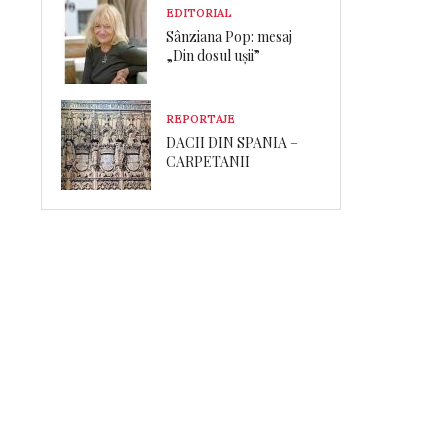
EDITORIAL
Sânziana Pop: mesaj
„Din dosul ușii”
REPORTAJE
DACII DIN SPANIA –
CARPETANII