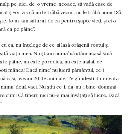
mulți pe-aici, de-o vreme-ncoace, să vadă case de
rat și-or zis că nu le trăbă vecini, nu le trăbă nimic! Să
niște. Io m-am săturat de ea pen­tru șapte vieți, și ei o
ră ca pe pâine”.
u ea, nu înțe­lege de ce-și lasă orășenii ros­­tul și
toată viața mea. Nu știam numa’ să stăm acasă și să
este pâine, nu este porodică, nu este mălai, ce
poți mânca! Dacă nime’ nu lucră pământul, ce-i
două căși, aveam 20 de animale. Te gândești dum­neata
 numa’ două vaci. Nu știu ce-i, da’ nu-i bine, doam­nă!
re cum! Că tinerii nici nu-s mai învățați să lucre. Dacă
”.