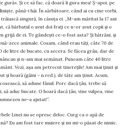
de gură». Și ce să fac, că doară îi gura mea! Ș-apoi, pe
liniște, până-i hăi. În sărbătoare, când ai cu cine vorbi,
 trăiască singură, în căsuța ei. „M-am măritat la 17 ani
, că bărbatul o avut doi frați ce n-or avut copii și o
m grijă de ei. Te gân­dești ce-o fost asta? Și bătrâni, și
nouă-zece animale. Cosam, când erau tăți, câte 70 de
 de litre de bu­cate, cu secera. Se făcea grâu, dar de
l mâncau și n-am mai se­mă­nat. Puneam câte 40 litre
ânt. Vezi, așa am petrecut tinerețile! Am mai ținut și
ut și hoară (găini – n.red.), de tăte am ținut. Acum,
co­seas­că, să adune fânul. Porc dacă țâu, trebe să
 să aduc bucate. O hoară dacă țâu, vine vulpea, vine
Dumnezeu ne-a ajutat!”.
rbele Linei nu se opresc deloc. Curg ca o apă de
amnă? Eu am fost tare muiere și nu mi-o păsat de ni­mic.