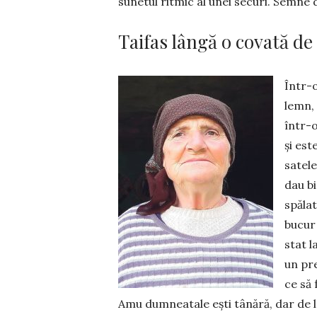
sunetul ritmic al unei securi. Semne 
Taifas lângă o covată d
Într-o
lemn, 
într-
și est
satele
dau bi
spăla
bucur 
stat l
un pre
ce să 
Amu dumneatale ești tânără, dar de la 