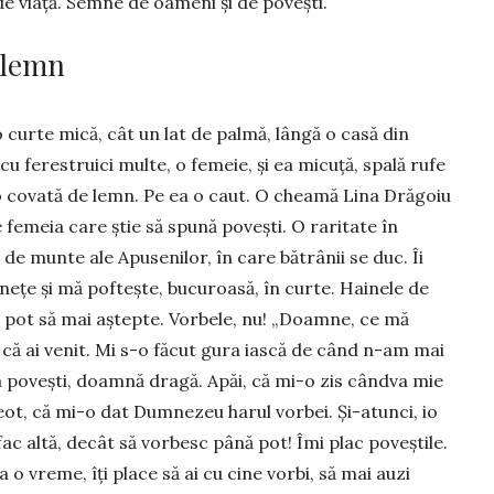
de viață. Semne de oameni și de povești.
e lemn
 curte mică, cât un lat de palmă, lângă o casă din
cu ferestruici multe, o femeie, și ea micuță, spală rufe
o covată de lemn. Pe ea o caut. O cheamă Lina Drăgoiu
e femeia care știe să spună povești. O raritate în
 de munte ale Apusenilor, în care bătrânii se duc. Îi
nețe și mă poftește, bucuroasă, în curte. Hainele de
t pot să mai aștepte. Vorbele, nu! „Doamne, ce mă
că ai venit. Mi s-o fă­cut gura iască de când n-am mai
a po­vești, doamnă dragă. Apăi, că mi-o zis cândva mie
ot, că mi-o dat Dumnezeu harul vor­bei. Și-atunci, io
fac altă, decât să vorbesc până pot! Îmi plac poveștile.
o vreme, îți place să ai cu cine vorbi, să mai auzi