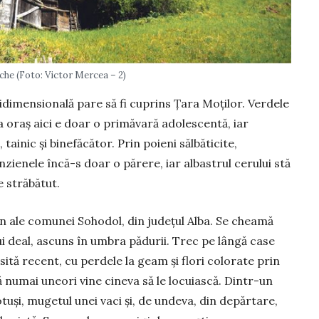
che (Foto: Victor Mercea – 2)
i­men­sională pare să fi cuprins Țara Mo­ților. Verdele
la oraș aici e doar o primăvară ado­lescentă, iar
tainic și binefăcător. Prin poieni sălbăticite,
zienele în­că-s doar o părere, iar albastrul cerului stă
e străbătut.
n ale comunei Sohodol, din județul Alba. Se cheamă
ui deal, as­cuns în umbra pădurii. Trec pe lângă case
psită recent, cu perdele la geam și flori colorate prin
 numai uneori vine ci­neva să le locuiască. Dintr-un
tuși, mugetul unei vaci și, de un­deva, din depărtare,