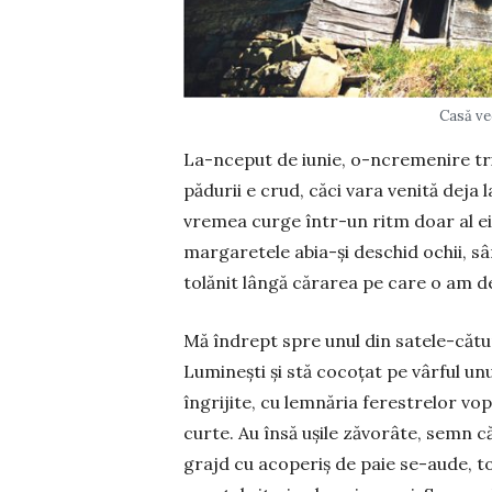
Casă ve
La-nceput de iunie, o-ncremenire trid
pădurii e crud, căci vara venită deja 
vremea curge într-un ritm doar al ei, 
margaretele abia-și deschid ochii, sân
tolănit lângă cărarea pe care o am d
Mă îndrept spre unul din satele-cătu
Luminești și stă cocoțat pe vârful un
în­grijite, cu lemnăria ferestrelor vo
curte. Au însă ușile zăvorâte, semn că
grajd cu aco­periș de paie se-aude, to