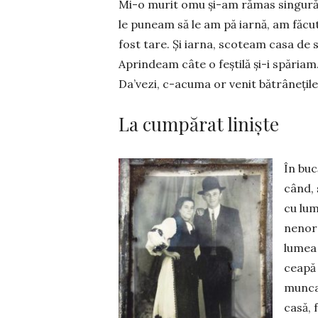
Mi-o murit omu și-am ră­mas singură
le puneam să le am pă iarnă, am făcut
fost tare. Și iarna, scoteam casa de 
Aprindeam câte o feș­tilă și-i spăriam
Da’vezi, c-acuma or venit bătrâ­ne­țile 
La cumpărat liniște
În buc
când, 
cu lum
nenoro
lu­mea
ceapă 
munca 
casă, 