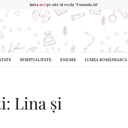
Intra
aici
pe site ul vechi "Formula AS"
ĂTATE
SPIRITUALITATE
ENIGME
LUMEA ROMÂNEASCĂ
i: Lina și