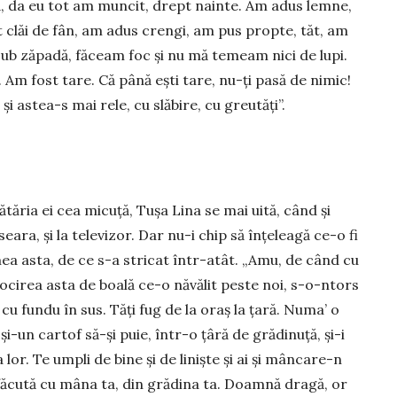
, da eu tot am muncit, drept nainte. Am adus lemne,
 clăi de fân, am adus crengi, am pus propte, tăt, am
sub ză­padă, făceam foc și nu mă temeam nici de lupi.
. Am fost tare. Că până ești tare, nu-ți pasă de nimic!
și astea-s mai rele, cu slăbire, cu greutăți”.
ătăria ei cea micuță, Tușa Lina se mai uită, când și
seara, și la televizor. Dar nu-i chip să înțeleagă ce-o fi
ea asta, de ce s-a stricat într-atât. „Amu, de când cu
cirea asta de boală ce-o năvălit peste noi, s-o-ntors
 cu fundu în sus. Tăți fug de la oraș la țară. Numa’ o
și-un car­tof să-și puie, într-o țâră de gră­dinuță, și-i
lor. Te umpli de bine și de liniște și ai și mân­care-n
făcută cu mâna ta, din grădina ta. Doamnă dragă, or