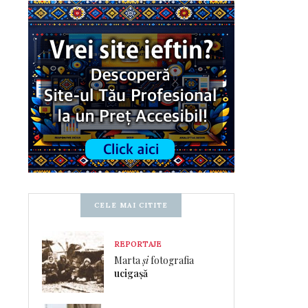
CELE MAI CITITE
REPORTAJE
Marta
și
fotografia
ucigașă