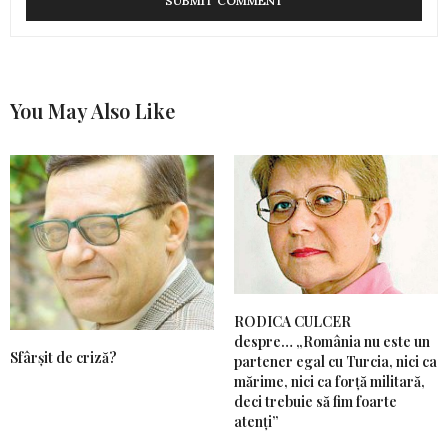
You May Also Like
RODICA CULCER
despre… „România nu este un
Sfârșit de criză?
partener egal cu Turcia, nici ca
mărime, nici ca forță militară,
deci trebuie să fim foarte
atenți”