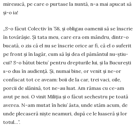
miresucă, pe care o pur­tase la nuntă, n-a mai apucat să
și-o ia!
„S-o făcut Colectiv în ’58, și obligau oamenii să se înscrie
în tovărășie. Și tata meu, care era om mândru, dintr-o
bucată, o zis că el nu se în­scrie orice ar fi, că el o suferit
pe front și în lagăr, cum să își dea el pământul nu-știu-
cui? S-o bătut bietu’ pentru drepturile lui, și la București
s-o dus în audiență. Și, numai bine, or venit și ne-or
con­fiscat tot ce aveam: boii de la car, trei vaci, oile,
porcii de slănină, tot ne-au luat. Am rămas cu ce-am
avut pe noi. O vinit Miliția și o făcut se­ches­tru pe toată
averea. N-am mutat în he­iu’ ăsta, unde stăm acum, de
unde ple­caseră niște neamuri, după ce le luaseră și lor
totul…”.