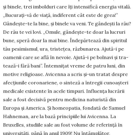
și binele, trei imbolduri ca­re îți in­ten­sifică energia vitală.
„Bucurați-vă de viață, indife­rent cât este de grea!”
Gândește-te la bine, și binele va veni. Te gândești la rău?
De rău te vei lovi. „Omu­le, gândește-te doar la lucruri
bune, speră doar la mai bine. Îndepărtează din spiritul
tău pe­si­mismul, ura, tristețea, răzbunarea. Ajută-i pe
oa­me­nii care se află în nevoie. Ajută-i pe bolnavi și tra­
tea­ză-i fără bani”. Întemnițat vreme de patru luni, din
motive re­ligioase. Avicenna a scris și-un tratat des­pre
afec­țiunile coronariene, o sinteză a întregii cu­noaș­teri
medicale existente în acele timpuri. Influ­en­ța lucrării
sale a fost decisivă pentru medicina na­tu­ristă din
Europa și America. Și homeopatia, fondată de Sa­muel
Hahneman, are la bază principiile lui Avi­cenna. La
Bruxelles, studiile sale au fost vo­lume de re­ferință în
universități, până în anul 1909! Nu în­tâm­plător,