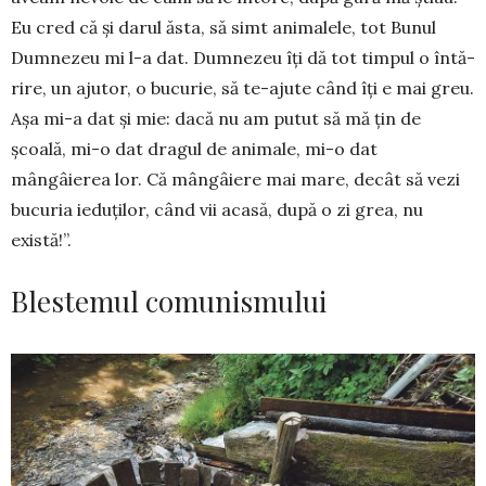
Eu cred că și darul ăsta, să simt animalele, tot Bunul
Dum­nezeu mi l-a dat. Dumnezeu îți dă tot timpul o în­tă­
rire, un ajutor, o bucurie, să te-ajute când îți e mai greu.
Așa mi-a dat și mie: dacă nu am putut să mă țin de
școală, mi-o dat dragul de animale, mi-o dat
mângâierea lor. Că mângâiere mai mare, de­cât să vezi
bucuria ieduților, când vii acasă, după o zi grea, nu
există!”.
Blestemul comunismului