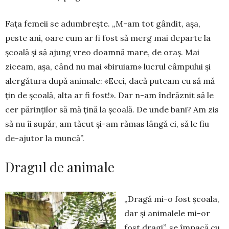
Fața femeii se adumbrește. „M-am tot gândit, așa,
peste ani, oare cum ar fi fost să merg mai departe la
școală și să ajung vreo doamnă mare, de oraș. Mai
ziceam, așa, când nu mai «biruiam» lucrul câmpului și
alergătura după animale: «Eeei, dacă puteam eu să mă
țin de școală, alta ar fi fost!». Dar n-am îndrăznit să le
cer părinților să mă țină la școală. De unde bani? Am zis
să nu îi supăr, am tăcut și-am rămas lângă ei, să le fiu
de-aju­tor la muncă”.
Dragul de animale
„Dragă mi-o fost școala,
dar și animalele mi-or
fost dragi”, se împacă cu