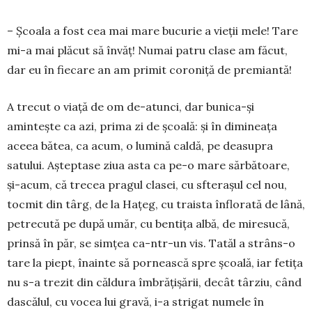
– Școala a fost cea mai mare bucurie a vieții mele! Tare
mi-a mai plăcut să învăț! Numai pa­tru clase am făcut,
dar eu în fiecare an am primit coroniță de premiantă!
A trecut o viață de om de-atunci, dar bunica-și
amintește ca azi, prima zi de școală: și în dimineața
aceea bătea, ca acum, o lumină caldă, pe deasupra
satului. Aș­tep­tase ziua asta ca pe-o mare sărbă­toare,
și-acum, că trecea pra­gul clasei, cu sfterașul cel nou,
toc­mit din târg, de la Hațeg, cu traista în­florată de lână,
petrecută pe după umăr, cu bentița albă, de miresucă,
prinsă în păr, se simțea ca-ntr-un vis. Tatăl a strâns-o
tare la piept, îna­inte să pornească spre școală, iar fetița
nu s-a trezit din căldura îm­brățișării, decât târziu, când
das­călul, cu vocea lui gravă, i-a strigat numele în