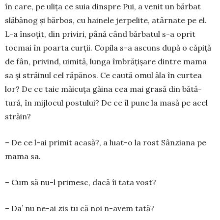
în care, pe ulița ce suia dinspre Pui, a venit un bărbat
slăbănog și bărbos, cu hai­nele jerpelite, atârnate pe el.
L-a însoțit, din priviri, până când bărbatul s-a oprit
tocmai în poarta curții. Copila s-a ascuns după o căpiță
de fân, privind, uimită, lunga îmbrățișare dintre mama
sa și stră­inul cel răpănos. Ce caută omul ăla în curtea
lor? De ce taie măicuța găina cea mai grasă din bătă­
tură, în mij­locul postului? De ce îl pune la masă pe acel
stră­in?
– De ce l-ai primit acasă?, a luat-o la rost Sân­ziana pe
mama sa.
– Cum să nu-l primesc, dacă îi tata vost?
– Da’ nu ne-ai zis tu că noi n-avem tată?