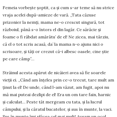
Femeia vorbește șoptit, ca și cum s-ar teme să nu strice
vraja acelei după-amieze de vară. „Tata căzuse
prizonier la nemți, mama ne-o crescut singură, tot
războiul, până s-o întors el din lagăr. Ce sărăcie și
foame o fi răbdat amărâtu’ de el! Ne zicea, mai târziu,
că el o tot scris acasă, da’ la mama n-o ajuns nici o
scrisoare, și tăți or crezut că-i albesc oasele, cine știe
pe care câmp”…
Străinul acesta apărut de nicăieri avea să fie soarele
vieții ei. „Când am înțeles prin ce-o trecut, tare mult am
ținut la el! De unde, când l-am văzut, am fugit, apoi nu
mă mai puteai dezlipi de el! Era un om tare fain, harnic
și calculat… Peste tăt mergeam cu tata, și la lucrul
câmpului, și la că­ratul bucatelor, și sus în munte, la vaci.
Sus în mun­te îmi plăcea cel mai mult! Aveam un ocol