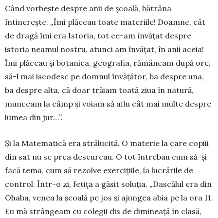
Când vorbește despre anii de școală, bătrâna
întinerește. „Îmi plăceau toate materiile! Doamne, cât
de dragă îmi era Istoria, tot ce-am învățat des­pre
istoria neamul nostru, atunci am învățat, în anii aceia!
Îmi plăceau și botanica, geo­gra­fia, ră­mâ­neam după ore,
să-l mai is­co­desc pe domnul în­vă­țător, ba despre una,
ba despre alta, că doar tră­iam toată ziua în natură,
munceam la câmp și vo­iam să aflu cât mai multe despre
lumea din jur…”.
Și la Matematică era strălucită. O ma­terie la care copiii
din sat nu se prea descurcau. O tot întrebau cum să-și
facă tema, cum să re­zolve exercițiile, la lu­cră­rile de
control. Într-o zi, fetița a găsit soluția. „Dascălul era din
Ohaba, ve­nea la școală pe jos și ajungea abia pe la ora 11.
Eu mă strân­geam cu colegii dis de dimineață în clasă,