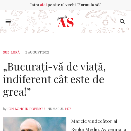
Intra
aici
pe site ul vechi "Formula AS"
SUB LUPĂ
2 AUGUST 2021
„Bucurați-vă de viață,
indiferent cât este de
grea!”
by
ION LONGIN POPESCU
, NUMĂRUL
1478
Marele vindecător al
Evului Mediu, Avicenna, a