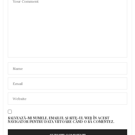
SALVEAZĂ-MI NUMELE, EMAILUL ȘI SITE-UL WEB ÎN ACEST
NAVIGATOR PENTRU DATA VIITOARE CÂND O SĂ COMENTEZ.