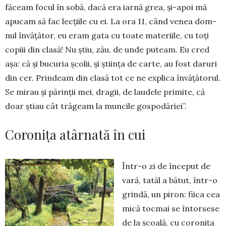
făceam focul în sobă, dacă era iarnă grea, și-apoi mă
apucam să fac lecțiile cu ei. La ora 11, când venea dom­
nul învățător, eu eram gata cu toate materiile, cu toți
copiii din clasă! Nu știu, zău, de unde puteam. Eu cred
așa: că și bucuria școlii, și știința de carte, au fost daruri
din cer. Prindeam din clasă tot ce ne explica în­vățătorul.
Se mirau și pă­rin­ții mei, dragii, de laudele primite, că
doar știau cât trăgeam la mun­cile gospodăriei”.
Coronița atârnată în cui
Într-o zi de început de
vară, tatăl a bă­tut, într-o
grindă, un piron: fiica cea
mică toc­mai se întorsese
de la școală, cu co­ronița