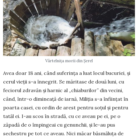
Vârtelnița morii din Șerel
Avea doar 18 ani, când suferința a luat locul bucuriei, și
cerul vieții s-a înnegrit. Se măritase de două luni, cu
feciorul zdravăn și harnic al „chia­bu­rilor” din vecini,
când, într-o dimineață de iar­nă, Miliția s-a înființat în
poarta casei, cu ordin de arest pentru soțul și pentru
tatăl ei. I-au scos în stra­dă, cu ce aveau pe ei, pe o
zăpadă de o îm­pingeai cu genunchii, și le-au pus
sechestru pe tot ce aveau. Nici măcar băsmăluța de