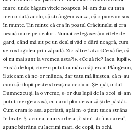
mare, unde băgam vitele noaptea. M-am dus cu tata
meu o dată acolo, să strângem varza, că o pu­neam sus,
în munte. Țin minte că era în postul Crăciunului și era
neauă mare pe dealuri. Numai ce legaserăm vitele de
gard, când mă uit pe un deal și văd o dâră neagră, cum
se rostogolea prin zăpadă. Zic către tata: «Ce să fie, că
oi nu mai sunt la vremea asta?!». «Ce să fie? Iaca, lupii!».
Hustă de lupi, cine-o putut număra câți erau! Plângeam,
îi ziceam că ne-or mânca, dar tata mă liniștea, că n-au
cum sări lupii peste streașina ocolului. Și-apăi, o dat
Dumnezeu și, la o vreme, s-or dus lu­pii de la ocol, și-am
putut merge acasă, cu carul plin de varză și de păstăi…
Cum eram io așa, spe­riată, apăi m-o ținut taica strâns
în brațe. Și acu­ma, cum vorbesc, îi simt strânsoarea”,
spune bă­trâna cu lacrimi mari, de copil, în ochi.