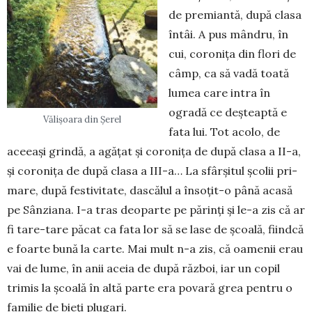
de premiantă, după clasa
întâi. A pus mândru, în
cui, coronița din flori de
câmp, ca să vadă toată
lumea care in­tra în
ogradă ce deșteaptă e
Vălișoara din Șerel
fata lui. Tot aco­lo, de
aceeași grindă, a agățat și co­ro­nița de după clasa a II-a,
și coronița de după clasa a III-a… La sfârșitul școlii pri­
mare, după festi­vitate, dascălul a în­so­țit-o până acasă
pe Sânziana. I-a tras deo­parte pe părinți și le-a zis că ar
fi ta­re-tare păcat ca fata lor să se lase de școa­lă, fiindcă
e foarte bună la car­te. Mai mult n-a zis, că oamenii erau
vai de lu­me, în anii aceia de după război, iar un co­pil
trimis la școală în altă parte era povară grea pentru o
fa­milie de bieți plugari.