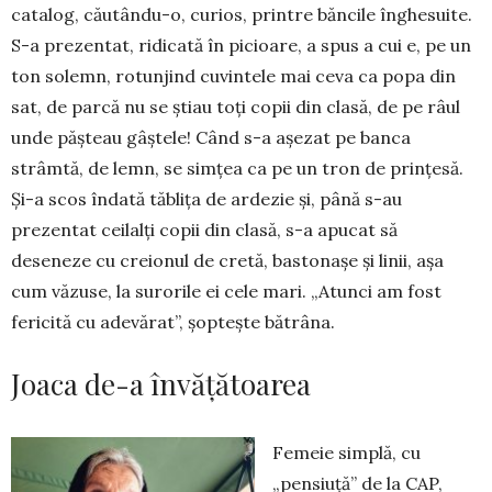
catalog, căutându-o, curios, printre băncile înghesuite.
S-a prezentat, ridicată în picioare, a spus a cui e, pe un
ton solemn, rotunjind cu­vin­tele mai ceva ca popa din
sat, de parcă nu se știau toți copii din clasă, de pe râul
unde pășteau gâș­tele! Când s-a așezat pe banca
strâmtă, de lemn, se simțea ca pe un tron de prin­țesă.
Și-a scos îndată tăblița de ardezie și, până s-au
prezentat ceilalți copii din clasă, s-a apucat să
deseneze cu creionul de cretă, bastonașe și linii, așa
cum văzuse, la surorile ei cele mari. „Atunci am fost
fericită cu adevărat”, șoptește bătrâna.
Joaca de-a învățătoarea
Femeie simplă, cu
„pensiuță” de la CAP,