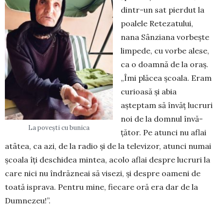
din­tr-un sat pierdut la
poalele Retezatului,
nana Sân­zia­na vorbește
limpede, cu vorbe alese,
ca o doam­nă de la oraș.
„Îmi plăcea școala. Eram
curioasă și abia
așteptam să învăț lucruri
noi de la domnul în­vă­
La povești cu bunica
țător. Pe atunci nu aflai
atâtea, ca azi, de la radio și de la televizor, atunci numai
școala îți deschidea min­tea, acolo aflai despre lucruri la
care nici nu în­drăzneai să visezi, și despre oameni de
toată is­prava. Pentru mine, fiecare oră era dar de la
Dumnezeu!”.