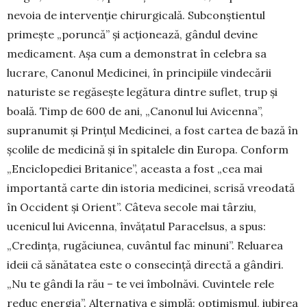
nevoia de intervenție chirurgicală. Subcon­ști­en­tul
primește „poruncă” și acționează, gândul de­vine
medicament. Așa cum a demonstrat în celebra sa
lucrare, Canonul Medicinei, în principiile vin­de­cării
naturiste se regăsește legătura dintre suflet, trup și
boală. Timp de 600 de ani, „Canonul lui Avi­cenna”,
supranumit și Prințul Medicinei, a fost cartea de bază în
școlile de medicină și în spitalele din Eu­ropa. Con­form
„Enciclopediei Britanice”, aceasta a fost „cea mai
importantă carte din istoria medicinei, scri­să vreo­dată
în Occident și Orient”. Câteva se­co­le mai târ­ziu,
ucenicul lui Avicenna, învățatul Pa­ra­celsus, a spus:
„Credința, rugăciunea, cuvântul fac mi­nuni”. Re­luarea
ideii că sănătatea este o con­se­cință directă a gândiri.
„Nu te gândi la rău – te vei îmbolnăvi. Cu­vintele rele
reduc energia”. Alternativa e simplă: optimismul, iubirea