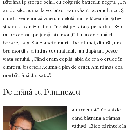
Bătrâna își șterge o­chii, cu colțurile baticului negru. „Un
an de zile, nu­mai la vorbitor l-am văzut pe omul meu. Și
când îl vedeam că vine din celulă, mi se făcea rău și le­
șinam. Un an i-or ținut în­chiși pe tata și pe bărbat. S-or
întors aca­să, pe jumătate morți”. La un an după eli­
berare, tatăl Sânzianei a mu­rit. De-atunci, din ’60, um­
bra morții s-a întins tot mai mult, an după an, peste
viața sa­tului. „Când eram copilă, abia de era o cruce în
ci­mi­tirul bisericii! Acu­ma-i plin de cruci. Am ră­mas cea
mai bătrână din sat…”.
De mână cu Dumnezeu
Au trecut 40 de ani de
când bă­trâ­na a rămas
văduvă. „Zice părintele la