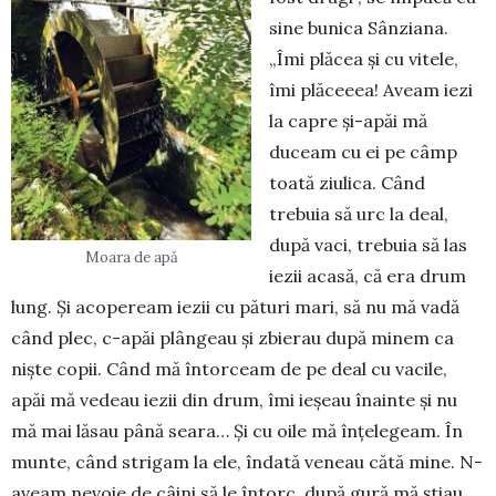
sine bunica Sân­zia­na.
„Îmi plăcea și cu vitele,
îmi plăceeea! Aveam iezi
la capre și-apăi mă
duceam cu ei pe câmp
toată ziulica. Când
trebuia să urc la deal,
după vaci, trebuia să las
Moara de apă
iezii acasă, că era drum
lung. Și acopeream iezii cu pături mari, să nu mă vadă
când plec, c-apăi plângeau și zbierau după minem ca
niște copii. Când mă întorceam de pe deal cu vacile,
apăi mă vedeau iezii din drum, îmi ie­șeau înainte și nu
mă mai lăsau până seara… Și cu oile mă înțelegeam. În
munte, când strigam la ele, îndată veneau cătă mine. N-
aveam nevoie de câini să le întorc, după gură mă știau.