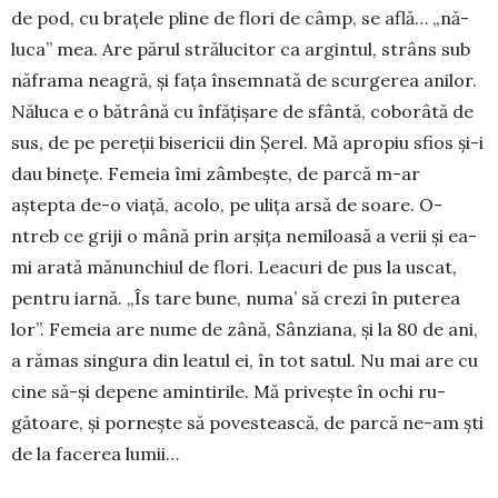
de pod, cu bra­țele pline de flori de câmp, se află… „nă­
luca” mea. Are părul strălucitor ca argintul, strâns sub
năframa neagră, și fața în­sem­nată de scurgerea anilor.
Năluca e o bătrână cu înfățișare de sfântă, coborâtă de
sus, de pe pereții bisericii din Șerel. Mă apropiu sfios și-i
dau binețe. Femeia îmi zâmbește, de parcă m-ar
aștepta de-o viață, acolo, pe ulița arsă de soare. O-
ntreb ce griji o mână prin arșița nemiloasă a verii și ea-
mi arată mănunchiul de flori. Leacuri de pus la uscat,
pentru iarnă. „Îs tare bune, numa’ să crezi în puterea
lor”. Fe­meia are nume de zână, Sân­zia­na, și la 80 de ani,
a rămas sin­gura din leatul ei, în tot satul. Nu mai are cu
cine să-și depene amin­tirile. Mă privește în ochi ru­
gătoare, și pornește să po­ves­tească, de parcă ne-am ști
de la facerea lumii…