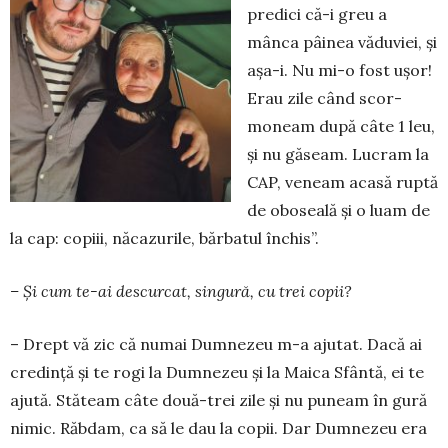
pre­dici că-i greu a
mânca pâinea vă­du­viei, și
așa-i. Nu mi-o fost ușor!
Erau zile când scor­
moneam după câte 1 leu,
și nu gă­seam. Lu­cram la
CAP, veneam acasă ruptă
de obo­seală și o luam de
la cap: copiii, năcazurile, bărbatul închis”.
– Și cum te-ai descurcat, singură, cu trei copii?
– Drept vă zic că numai Dumnezeu m-a ajutat. Dacă ai
credință și te rogi la Dum­­nezeu și la Maica Sfântă, ei te
ajută. Stă­team câte două-trei zile și nu puneam în gu­ră
nimic. Răbdam, ca să le dau la co­­­pii. Dar Dumnezeu era