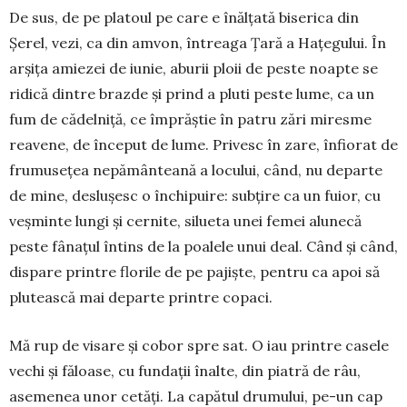
De sus, de pe platoul pe care e înălțată biserica din
Șerel, vezi, ca din amvon, întreaga Țară a Ha­țegului. În
arșița amiezei de iunie, aburii ploii de peste noapte se
ridică dintre brazde și prind a pluti peste lume, ca un
fum de cădelniță, ce împrăștie în patru zări miresme
reavene, de început de lume. Privesc în zare, înfiorat de
frumusețea nepă­mân­teană a locului, când, nu departe
de mine, deslu­șesc o închipuire: subțire ca un fuior, cu
veșminte lungi și cernite, silueta unei femei alunecă
peste fânațul întins de la poalele unui deal. Când și când,
dispare printre florile de pe pajiște, pentru ca apoi să
plu­tească mai departe printre copaci.
Mă rup de visare și cobor spre sat. O iau printre ca­sele
vechi și făloase, cu fundații înalte, din piatră de râu,
asemenea unor cetăți. La ca­pătul drumului, pe-un cap