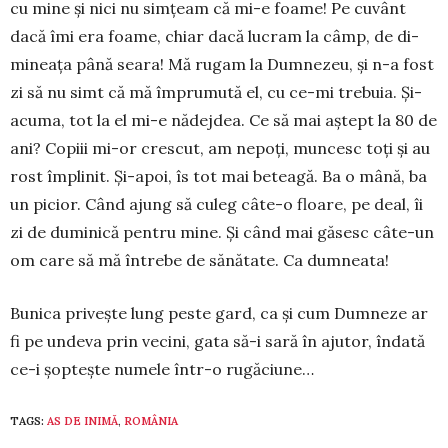
cu mine și nici nu sim­țeam că mi-e foame! Pe cuvânt
dacă îmi era foame, chiar dacă lucram la câmp, de di­
mineața până seara! Mă ru­gam la Dum­nezeu, și n-a fost
zi să nu simt că mă îm­prumută el, cu ce-mi tre­buia. Și-
acuma, tot la el mi-e nădejdea. Ce să mai aștept la 80 de
ani? Copiii mi-or crescut, am nepoți, mun­cesc toți și au
rost îm­plinit. Și-apoi, îs tot mai be­teagă. Ba o mână, ba
un pi­cior. Când ajung să cu­leg câ­te-o floare, pe deal, îi
zi de du­minică pen­tru mine. Și când mai găsesc câte-un
om care să mă întrebe de sănătate. Ca dum­­neata!
Bunica privește lung peste gard, ca și cum Dumneze ar
fi pe undeva prin vecini, ga­ta să-i sa­ră în ajutor, îndată
ce-i șop­­tește numele într-o ru­gă­ciu­ne…
TAGS:
AS DE INIMĂ
,
ROMÂNIA