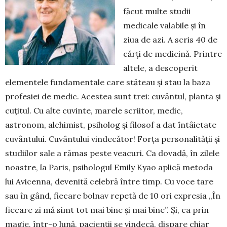
făcut multe studii
medicale valabile și în
ziua de azi. A scris 40 de
cărți de medicină. Printre
al­tele, a descoperit
elementele fundamentale care stăteau și stau la baza
profesiei de medic. Acestea sunt trei: cuvântul, planta și
cu­țitul. Cu alte cuvinte, marele scriitor, me­dic,
astronom, alchimist, psiholog și fi­lo­sof a dat întâietate
cuvântului. Cuvân­tu­lui vindecător! Forța personalității și
studiilor sale a rămas peste veacuri. Ca dovadă, în zilele
noastre, la Paris, psihologul Emily Kyao aplică metoda
lui Avi­cenna, devenită celebră între timp. Cu voce tare
sau în gând, fiecare bolnav repetă de 10 ori expresia „În
fiecare zi mă simt tot mai bine și mai bine”. Și, ca prin
magie, într-o lună, pacienții se vindecă, dispare chiar