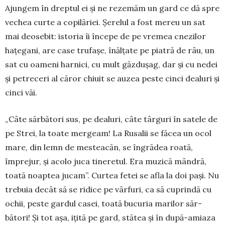
Ajungem în dreptul ei și ne re­ze­măm un gard ce dă spre
ve­chea curte a copilăriei. Șerelul a fost me­reu un sat
mai deosebit: isto­ria îi începe de pe vremea cne­zilor
hațegani, are case tru­fașe, înălțate pe piatră de râu, un
sat cu oameni har­nici, cu mult găzdușag, dar și cu nedei
și pe­tre­ceri al căror chiuit se auzea peste cinci dealuri și
cinci văi.
„Câte sărbători sus, pe dea­luri, câte târguri în satele de
pe Strei, la toate mergeam! La Rusalii se făcea un ocol
mare, din lemn de mesteacăn, se îngrădea roată,
împrejur, și acolo juca ti­neretul. Era muzică mândră,
toată noaptea jucam”. Curtea fetei se afla la doi pași. Nu
trebuia decât să se ri­dice pe vârfuri, ca să cu­prindă cu
ochii, peste gardul casei, toată bucu­ria marilor săr­
bători! Și tot așa, ițită pe gard, stătea și în după-amiaza