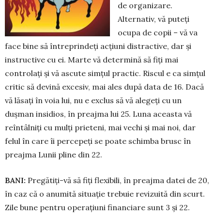
de organizare.
Alternativ, vă puteți
ocupa de copii – vă va
face bine să întreprindeți acțiuni distractive, dar și
instructive cu ei. Marte vă determină să fiți mai
controlați și vă ascute simțul prac­tic. Riscul e ca simțul
critic să de­vină excesiv, mai ales după data de 16. Dacă
vă lăsați în voia lui, nu e exclus să vă alegeți cu un
dușman insidios, în preajma lui 25. Luna aceasta vă
reîntâlniți cu mulți prie­teni, mai vechi și mai noi, dar
felul în care îi percepeți se poate schim­ba brusc în
preajma Lunii pline din 22.
BANI:
Pregătiți-vă să fiți flexibili, în preajma datei de 20,
în caz că o anumită situație trebuie revizuită din scurt.
Zile bune pentru opera­țiuni financiare sunt 3 și 22.