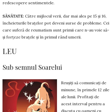
redescopere sen­ti­mentele.
SĂNĂTATE:
Către mijlocul verii, dar mai ales pe 15 și 16,
înche­ie­tu­rile brațelor pot deveni surse de pro­bleme. Cei
care suferă de reumatism sunt primii care n-au voie să-
și for­țeze brațele și în primul rând umerii.
LEU
Sub semnul Soarelui
Reușiți să comunicați de
mi­nu­ne, în primele 12 zile
ale lunii. Profitați de
acest inter­val pen­tru a
discuta cu oa­meni cu