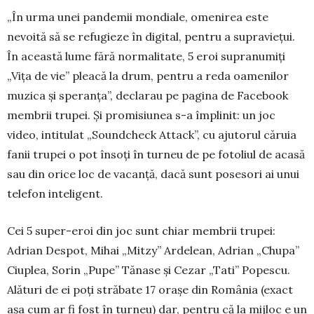
„În urma unei pandemii mondiale, omenirea este
nevoită să se refugieze în digital, pentru a supravieţui.
În această lume fără normalitate, 5 eroi supranumiți
„Viţa de vie” pleacă la drum, pentru a reda oamenilor
muzica şi spe­ranţa”, declarau pe pagina de Face­book
mem­brii trupei. Și promisiunea s-a împlinit: un joc
video, intitulat „Sound­check Attack”, cu ajutorul căruia
fanii trupei o pot însoți în turneu de pe fotoliul de acasă
sau din orice loc de vacanță, dacă sunt posesori ai unui
telefon inteligent.
Cei 5 super-eroi din joc sunt chiar mem­brii trupei:
Adrian Despot, Mihai „Mitzy” Ardelean, Adrian „Chupa”
Ciu­plea, Sorin „Pupe” Tănase şi Cezar „Tati” Popescu.
Alături de ei poți străbate 17 orașe din Ro­mânia (exact
așa cum ar fi fost în turneu) dar, pentru că la mijloc e un