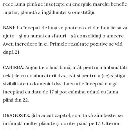
rece Luna plină se însoțește cu ener­giile marelui benefic
Ju­piter, pla­netă a îngăduinței și ones­tității.
BANI:
La început de lună se poate ca cei din familie să vă
ajute – și nu nu­mai cu sfaturi – să consolidați o aface­re.
Aveți încredere în ei. Primele re­zultate pozitive se văd
după 21.
CARIERĂ:
August e o lună bună, atât pentru a îmbunătăți
relațiile cu cola­bo­ratorii dvs., cât și pentru a (re)­câș­tiga
vizibilitate în domeniul dvs. Lu­cru­rile încep să curgă
începând cu da­ta de 17 și pot culmina odată cu Luna
plină din 22.
DRAGOSTE:
Și la acest capitol, soarta vă zâmbește: se
întâmplă multe, plăcute și dorite, până pe 17. Ulterior