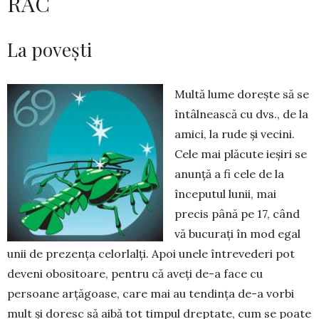
RAC
La povești
Multă lume dorește să se
în­tâlnească cu dvs., de la
amici, la rude și vecini.
Cele mai plăcute ieșiri se
anunță a fi cele de la
începutul lunii, mai
precis până pe 17, când
vă bucurați în mod egal
unii de prezența celorlalți. Apoi unele întrevederi pot
deveni obositoare, pentru că aveți de-a face cu
persoane arțăgoase, care mai au tendința de-a vorbi
mult și doresc să aibă tot timpul dreptate, cum se poa­te