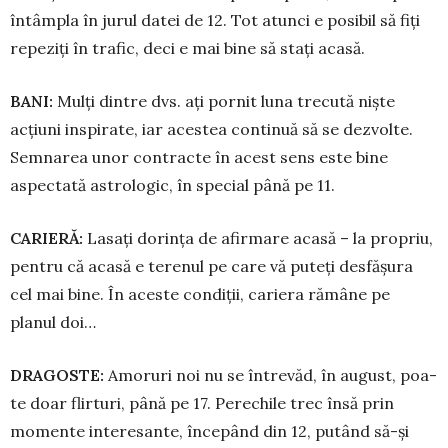
întâmpla în jurul datei de 12. Tot atunci e posibil să fiți
repeziți în trafic, deci e mai bine să stați acasă.
BANI:
Mulți dintre dvs. ați pornit luna trecută niște
acțiuni inspirate, iar acestea continuă să se dezvolte.
Semnarea unor contracte în acest sens este bine
aspectată astrologic, în special până pe 11.
CARIERĂ:
Lasați dorința de afir­ma­re acasă – la propriu,
pentru că aca­să e terenul pe care vă puteți des­fășura
cel mai bine. În aceste con­diții, cariera rămâne pe
planul doi…
DRAGOSTE:
Amoruri noi nu se întrevăd, în august, poa­
te doar flirturi, până pe 17. Pe­re­chile trec însă prin
momente interesante, începând din 12, putând să-și