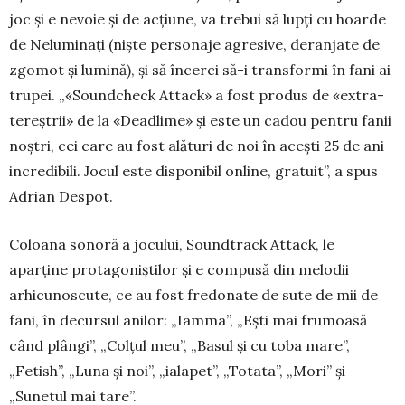
joc şi e nevoie şi de acţiune, va trebui să lupți cu hoarde
de Ne­luminați (nişte personaje agresive, deran­jate de
zgomot și lu­mină), şi să încerci să-i trans­formi în fani ai
trupei. „«Soundcheck Attack» a fost produs de «extra­
tereștrii» de la «Deadlime» și este un cadou pen­tru fanii
noștri, cei care au fost alături de noi în acești 25 de ani
incredibili. Jocul este disponibil online, gratuit”, a spus
Adrian Despot.
Coloana sonoră a jocului, Soundtrack Attack, le
aparţine protagoniştilor şi e compusă din melodii
arhicunoscute, ce au fost fredonate de sute de mii de
fani, în decursul anilor: „Iamma”, „Eşti mai frumoasă
când plângi”, „Colţul meu”, „Bas­ul şi cu toba mare”,
„Fetish”, „Luna şi noi”, „ia­la­pet”, „Totata”, „Mori” şi
„Sunetul mai tare”.