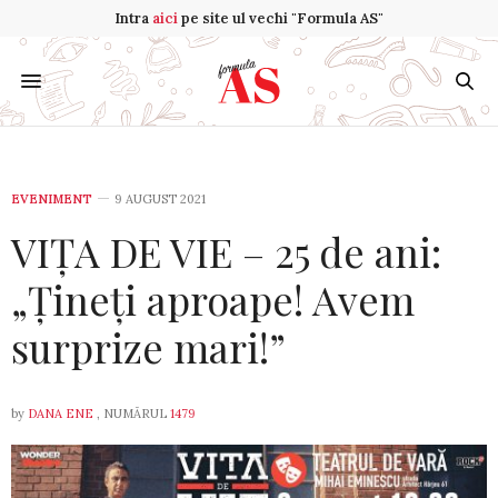
Intra
aici
pe site ul vechi "Formula AS"
EVENIMENT
9 AUGUST 2021
VIȚA DE VIE – 25 de ani:
„Țineți aproape! Avem
surprize mari!”
by
DANA ENE
, NUMĂRUL
1479