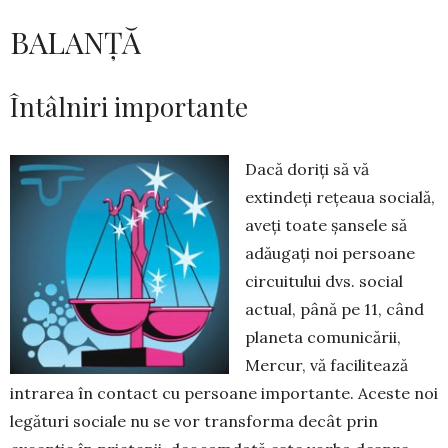
BALANȚĂ
Întâlniri importante
Dacă doriți să vă
extindeți rețeaua socială,
aveți toate șansele să
adă­u­gați noi persoane
circuitului dvs. social
actual, până pe 11, când
pla­neta comunicării,
Mercur, vă faci­li­tează
intrarea în contact cu persoane importante. Aceste noi
legături sociale nu se vor transforma decât prin