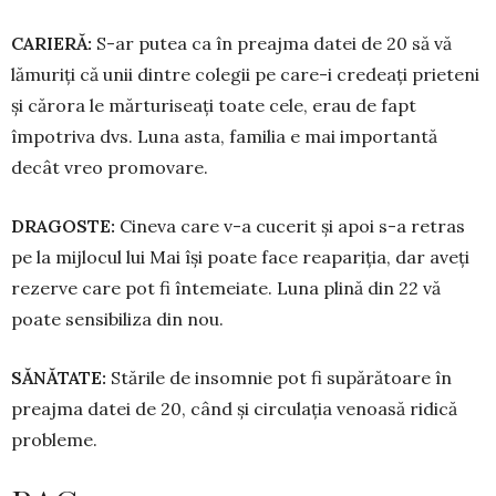
CARIERĂ:
S-ar putea ca în preaj­ma datei de 20 să vă
lămuriți că unii din­tre colegii pe care-i credeați pri­e­teni
și cărora le mărturiseați toa­te cele, erau de fapt
împotriva dvs. Lu­na asta, familia e mai im­portantă
decât vreo promovare.
DRAGOSTE:
Cineva care v-a cucerit și apoi s-a retras
pe la mijlocul lui Mai își poa­te face reapariția, dar aveți
re­zer­­ve care pot fi înte­meiate. Luna plină din 22 vă
poate sensibiliza din nou.
SĂNĂTATE:
Stările de insomnie pot fi supărătoare în
preajma datei de 20, când și circulația venoasă ri­dică
probleme.