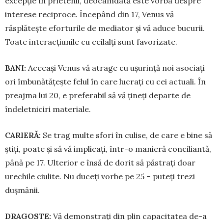
excepție în prietenii, deocamdată este vorba despre
interese reciproce. Începând din 17, Venus vă
răsplătește eforturile de mediator și vă aduce bucurii.
Toate interacțiunile cu ceilalți sunt favorizate.
BANI:
Aceeași Venus vă atrage cu ușurință noi asociați
ori îmbunătățește felul în care lucrați cu cei actuali. În
preajma lui 20, e preferabil să vă țineți departe de
îndeletniciri materiale.
CARIERĂ:
Se trag multe sfori în culise, de care e bine să
știți, poate și să vă implicați, într-o manieră conciliantă,
până pe 17. Ulterior e însă de dorit să păstrați doar
urechile ciulite. Nu duceți vorbe pe 25 – puteți trezi
dușmănii.
DRAGOSTE:
Vă demonstrați din plin capacitatea de-a