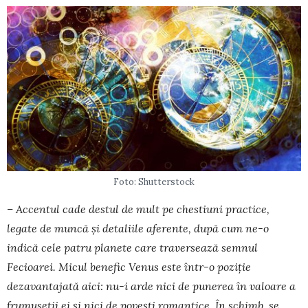
Foto: Shutterstock
– Accentul cade destul de mult pe chestiuni practice,
legate de muncă și detaliile aferente, după cum ne-o
indică cele patru planete care traversează semnul
Fecioarei. Micul benefic Venus este într-o poziție
dezavantajată aici: nu-i arde nici de punerea în valoare a
frumuseții ei și nici de povești romantice. În schimb, se