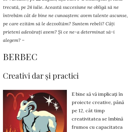
trecută, pe 24 iulie. Această succesiune ne obligă să ne
întrebăm cât de bine ne cunoaștem: avem talente ascunse,
pe care ezităm să le dezvoltăm? Suntem rebeli? Câți
prieteni adevărați avem? Și ce ne-a determinat să-i
alegem? –
BERBEC
Creativi dar și practici
E bine să vă implicați în
pro­iec­te creative, până
pe 12, cât timp
creativitatea se îmbină
fru­mos cu capacitatea