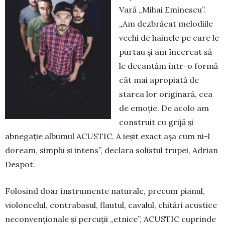
Vară „Mihai Emi­nescu”.
„Am dezbră­cat melodiile
vechi de hainele pe care le
pur­tau şi am încercat să
le decantăm într-o formă
cât mai apropiată de
starea lor originară, cea
de emo­ţie. De aco­lo am
construit cu grijă şi
abnegaţie albumul ACUSTIC. A ieşit exact aşa cum ni-l
do­ream, sim­plu şi intens”, declara solistul trupei, Adrian
Des­pot.
Folosind doar instru­mente naturale, precum pianul,
violoncelul, contrabasul, flau­tul, cavalul, chitări acustice
necon­ven­ţionale şi percuţii „etnice”, ACUS­TIC cu­prinde