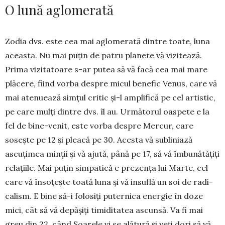
O lună aglomerată
Zodia dvs. este cea mai aglo­merată dintre toate, luna
aceasta. Nu mai puțin de patru pla­nete vă vizitează.
Prima vizitatoare s-ar putea să vă facă cea mai mare
plă­cere, fiind vorba despre micul be­nefic Venus, care vă
mai aten­uează simțul critic și-l amplifică pe cel artistic,
pe care mulți dintre dvs. îl au. Următorul oaspete e la
fel de bi­ne-venit, este vorba despre Mercur, care
sosește pe 12 și pleacă pe 30. Acesta vă subliniază
ascuțimea min­ții și vă ajută, până pe 17, să vă îm­bu­nătățiți
relațiile. Mai puțin sim­pa­tică e prezența lui Marte, cel
care vă însoțește toată luna și vă insuflă un soi de radi­
calism. E bine să-i fo­losiți puternica ener­gie în do­ze
mici, cât să vă de­pă­șiți timi­di­tatea ascunsă. Va fi mai
greu din 22, când Soarele vi se ală­tură și veți dori să vă