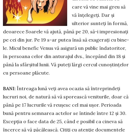
care vă vine mai greu să
vă înțele­geți. Dar și
ulterior sunteți în for­mă,
deoa­re­ce Soarele vă aju­­­tă, până pe 20, să-i impre­sio­nați
pe cei din jur. Pe 19 s-ar putea însă să exagerați cu bi­ne­
le. Mi­cul benefic Venus vă asi­gură un pu­blic îndatoritor,
în per­soana celor din an­tu­rajul dvs., înce­pând din 18 și
pâ­nă la sfârșitul lunii. Vă puteți lărgi cer­cul cunoștințelor
cu persoane plă­cute.
BANI:
Întreaga lună veți avea ocazia să întreprindeți
lucruri noi, de natură să vă sporească veniturile, doar că
pâ­nă pe 17 lucrurile vă reușesc cel mai ușor. Pe­rioada
bună pentru semnarea actelor se întinde între 12 și 30.
Ex­cepția o face data de 25, când e posibil ca ci­neva să
încerce să vă păcălească. Citiți cu atenție documentele