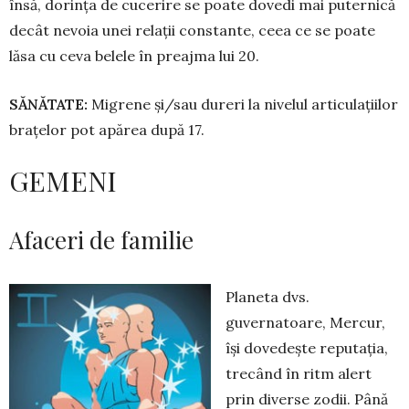
însă, dorința de cucerire se poate do­vedi mai puternică
decât nevoia unei relații constante, ceea ce se poate
lăsa cu ceva belele în preajma lui 20.
SĂNĂTATE:
Migrene și/sau dureri la nivelul articulațiilor
brațelor pot apă­rea după 17.
GEMENI
Afaceri de familie
Planeta dvs.
guvernatoare, Mercur,
își dove­dește repu­ta­ția,
trecând în ritm alert
prin di­ver­se zodii. Până