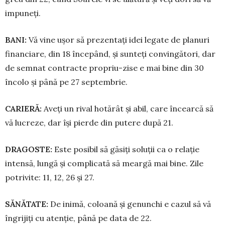
impuneți.
BANI:
Vă vine ușor să prezentați idei legate de planuri
financiare, din 18 începând, și sunteți convingători, dar
de semnat contracte propriu-zise e mai bine din 30
încolo și până pe 27 septembrie.
CARIERĂ:
Aveți un rival hotărât și abil, care încearcă să
vă lucreze, dar își pierde din putere după 21.
DRAGOSTE:
Este posibil să găsiți soluții ca o relație
intensă, lungă și com­plicată să meargă mai bine. Zile
potrivite: 11, 12, 26 și 27.
SĂNĂTATE:
De inimă, coloană și genunchi e cazul să vă
îngrijiți cu atenție, până pe data de 22.