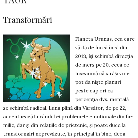
Transformări
Planeta Uranus, cea care
vă dă de furcă încă din
2018, își schimbă direcția
de mers pe 20, ceea ce
înseamnă că ia­răși vi se
pot da niște planuri
peste cap ori că
percepția dvs. mentală
se schim­bă radical. Luna plină din Văr­sător, de pe 22,
accentuează la rândul ei pro­ble­mele emoționale din fa­
milie, dar și din relațiile de prie­te­nie, și poate duce la
transformări ne­pre­văzute, în principal în bine, deoa­