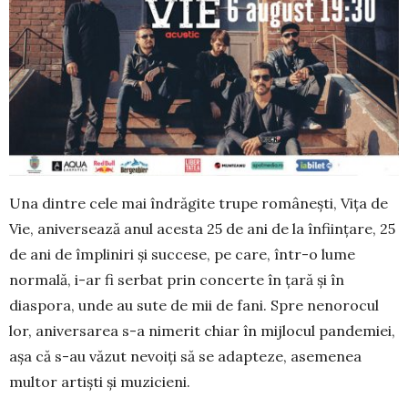
Una dintre cele mai îndrăgite trupe româ­nești, Viţa de
Vie, aniversează anul acesta 25 de ani de la înființare, 25
de ani de împliniri și succese, pe care, într-o lume
normală, i-ar fi serbat prin concerte în ţară şi în
diaspora, unde au sute de mii de fani. Spre neno­rocul
lor, aniversarea s-a nimerit chiar în mijlocul pande­miei,
aşa că s-au văzut nevoiţi să se adap­teze, asemenea
multor artiști și muzicieni.