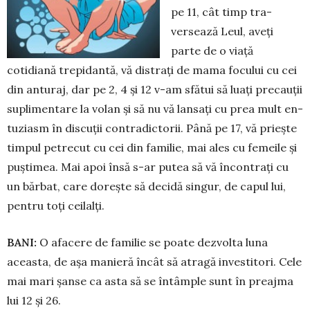
pe 11, cât timp tra­
versează Leul, aveți
parte de o viață
cotidiană trepidantă, vă dis­trați de mama focului cu cei
din an­tu­raj, dar pe 2, 4 și 12 v-am sfătui să luați precauții
suplimentare la volan și să nu vă lansați cu prea mult en­
tuziasm în discuții contra­dictorii. Până pe 17, vă pri­ește
timpul petrecut cu cei din familie, mai ales cu femeile și
puș­timea. Mai apoi însă s-ar putea să vă încontrați cu
un bărbat, care dorește să decidă singur, de capul lui,
pentru toți ceilalți.
BANI:
O afacere de familie se poate dez­volta luna
aceasta, de așa ma­nieră încât să atragă investitori. Ce­le
mai mari șanse ca asta să se în­tâmple sunt în preajma
lui 12 și 26.