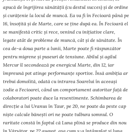
apucă de îngrijirea sănătății (cu destul succes) și de ordine
și curățenie la locul de muncă. Ea va fi în Fecioară până pe
16, însoțită și de Marte, care se ține după ea. În Fecioară el
se manifestă critic și rece, venind cu inițiative clare,
legate atât de probleme de muncă, cât și de sănătate. În
cea de-a doua parte a lunii, Marte poate fi răspunzător
pentru migrene și puseuri de tensiune. Abilul și agilul
Mercur îl secondează pe energicul Marte, din 12, iar
împreună pot atinge performanțe sportive. Însă ambiția ar
trebui do­molită, odată cu intrarea Soarelui în aceeași
zodie a Fecioarei, când un comportament autoritar față de
colaboratori poate duce la resentimente. Schimbarea de
direcție a lui Uranus în Taur, pe 20, ne poate da peste cap
niște calcule bănești ori ne poate tul­bura somnul. O
raritate constă în faptul că Luna plină se produce din nou
în Vărsător, pe 22 august, așa cum s-a întâmplat și luna