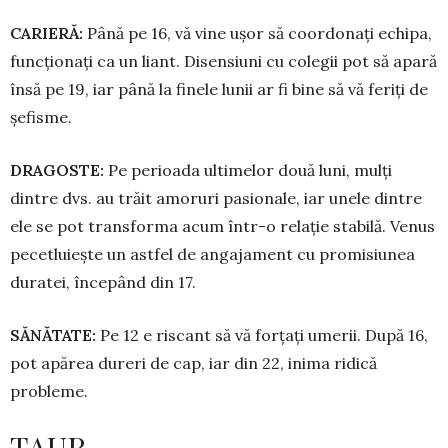
CARIERĂ:
Până pe 16, vă vine ușor să coordonați echipa,
func­țio­nați ca un liant. Disensiuni cu cole­gii pot să apară
însă pe 19, iar până la finele lunii ar fi bine să vă feriți de
șefisme.
DRAGOSTE:
Pe perioada ulti­melor două luni, mulți
dintre dvs. au trăit amoruri pasionale, iar unele dintre
ele se pot transforma acum într-o relație stabilă. Venus
pecet­luiește un astfel de angajament cu promisiunea
duratei, începând din 17.
SĂNĂTATE:
Pe 12 e riscant să vă forțați umerii. După 16,
pot apărea dureri de cap, iar din 22, inima ridi­că
probleme.
TAUR