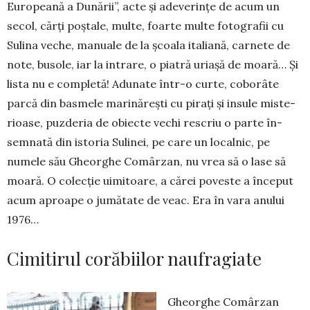
Europeană a Du­nă­rii”, acte și adeverințe de a­cum un
secol, cărți poș­ta­le, multe, foarte multe fo­to­grafii cu
Sulina veche, manuale de la școala ita­liană, carnete de
note, bu­sole, iar la intrare, o piatră uriașă de moară… Și
lista nu e completă! Adunate în­tr-o curte, coborâte
par­că din basmele marină­rești cu pirați și insule miste­
rioa­se, puzderia de obiecte vechi rescriu o parte în­
semnată din is­to­ria Suli­nei, pe care un localnic, pe
numele său Gheorghe Co­mârzan, nu vrea să o la­se să
moară. O colecție ui­mi­toare, a cărei poveste a început
acum aproape o jumătate de veac. Era în vara anului
1976…
Cimitirul corăbiilor naufragiate
Gheorghe Comârzan