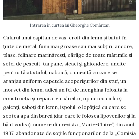
Intrarea în curtea lui Gheorghe Comârzan
Cufărul unui căpitan de vas, croit din lemn și bătut în
ținte de metal, funii mai groa­se sau mai subțiri, ancore,
plase, felinare marinărești, cârlige de toate mărimile și
setci de pescuit, tarpane, sicaci și ghiondere, unelte
pentru tăiat stuful, naboică, o unealtă cu care se
aranjau uniform ca­petele acoperișurilor din stuf, un
morset din lemn, adică un fel de menghină folosită la
cons­trucția și repararea bărcilor, opinci cu ciulci și
galenți, sa­boți din lemn, ispolul, o lopă­țică cu care se
scotea apa din bar­că (dar care le folosea li­po­venilor și la
băut vodca), nu­mere din revista „Marie-Claire”, din anul
1937, abandonate de soțiile funcționarilor de la „Co­misia