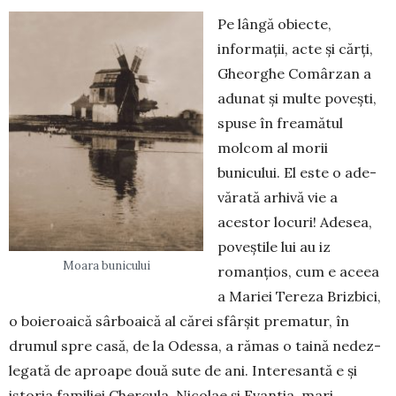
Pe lângă obiecte,
informații, acte și cărți,
Gheorghe Comâr­zan a
adunat și multe povești,
spuse în freamătul
molcom al morii
bunicului. El este o ade­
vă­rată arhivă vie a
acestor locuri! Adesea,
poveștile lui au iz
Moara bunicului
romanțios, cum e aceea
a Ma­riei Tereza Brizbici,
o boieroai­că sârboaică al cărei sfârșit pre­matur, în
drumul spre casă, de la Odessa, a rămas o taină ne­dez­
legată de aproape două sute de ani. Interesantă e și
istoria familiei Chercula, Nicolae și Evantia, mari