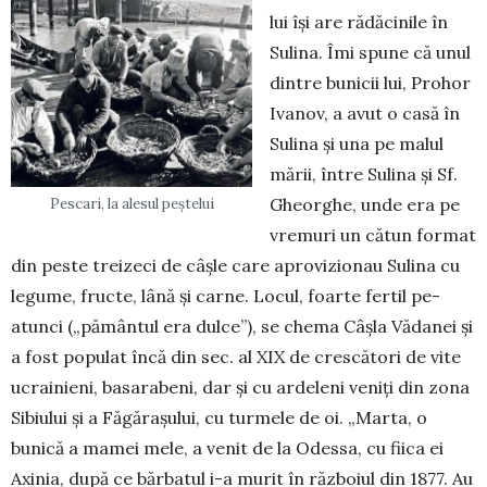
lui își are rădăcinile în
Su­lina. Îmi spune că unul
dintre bunicii lui, Prohor
Ivanov, a avut o casă în
Su­lina și una pe malul
mării, între Sulina și Sf.
Gheorghe, unde era pe
Pescari, la alesul peștelui
vremuri un cătun format
din peste treizeci de câșle care aprovizionau Sulina cu
legume, fructe, lână și carne. Locul, foarte fertil pe-
atunci („pământul era dulce”), se chema Câșla Vădanei și
a fost populat încă din sec. al XIX de crescători de vite
ucrainieni, basarabeni, dar și cu ardeleni veniți din zona
Sibiului și a Făgărașului, cu turmele de oi. „Marta, o
bunică a mamei mele, a venit de la Ode­ssa, cu fiica ei
Axinia, după ce bărbatul i-a murit în războiul din 1877. Au