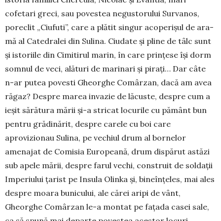
cofetari greci, sau po­vestea negustorului Surva­nos,
poreclit „Ciufuti”, care a plă­tit singur acoperișul de ara­
mă al Catedralei din Sulina. Ciudate și pline de tâlc sunt
și istoriile din Cimitirul marin, în care prințese își dorm
somnul de veci, alături de marinari și pi­rați… Dar câte
n-ar putea po­vesti Gheorghe Comârzan, dacă am avea
răgaz? Despre marea invazie de lăcuste, despre cum a
ieșit sărătura mării și-a stricat locurile cu pământ bun
pentru grădinărit, despre carele cu boi care
aprovizionau Sulina, pe vechiul drum al bornelor
amenajat de Comisia Europeană, drum dispărut astăzi
sub apele mării, despre farul vechi, construit de soldații
Imperiului țarist pe Insula Olinka și, bineînțeles, mai ales
despre moara bu­nicului, ale cărei aripi de vânt,
Gheorghe Co­mâr­zan le-a montat pe fațada casei sale,
ca să spună mai departe povestea acestor locuri,