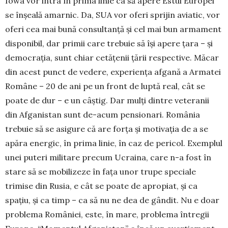
Iowa vor intra în pri­ma linie ca să apere Estul Europei
se înșeală amar­nic. Da, SUA vor oferi sprijin aviatic, vor
oferi cea mai bună consultanță și cel mai bun armament
disponibil, dar primii care trebuie să își apere țara – și
democrația, sunt chiar cetățenii țării respective. Măcar
din acest punct de vedere, experiența afgană a Armatei
Române – 20 de ani pe un front de luptă real, cât se
poate de dur – e un câștig. Dar mulți din­tre veteranii
din Afganistan sunt de-acum pen­sio­nari. România
trebuie să se asigure că are forța și motivația de a se
apăra energic, în prima linie, în caz de pericol. Exemplul
unei puteri militare pre­cum Ucraina, care n-a fost în
stare să se mobilizeze în fața unor trupe speciale
trimise din Rusia, e cât se poate de apropiat, și ca
spațiu, și ca timp – ca să nu ne dea de gândit. Nu e doar
problema României, este, în mare, problema întregii