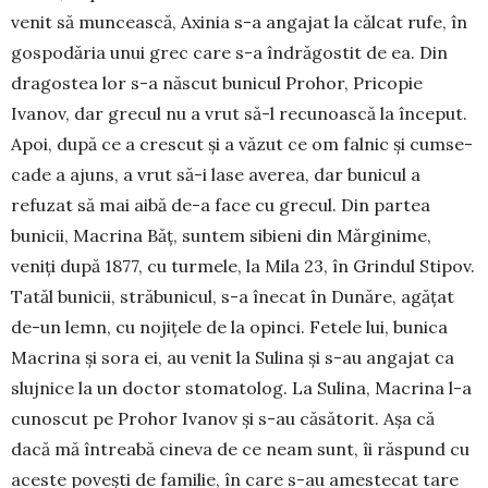
venit să muncească, Axi­nia s-a angajat la călcat rufe, în
gospodăria unui grec care s-a îndrăgostit de ea. Din
dragostea lor s-a născut bunicul Prohor, Pricopie
Ivanov, dar gre­cul nu a vrut să-l recunoască la început.
Apoi, du­pă ce a crescut și a văzut ce om falnic și cumse­
cade a ajuns, a vrut să-i lase averea, dar bunicul a
refuzat să mai aibă de-a face cu grecul. Din partea
bunicii, Macrina Băț, suntem sibieni din Mărginime,
veniți după 1877, cu turmele, la Mila 23, în Grindul Stipov.
Tatăl bunicii, străbunicul, s-a înecat în Dunăre, agățat
de-un lemn, cu nojițele de la opinci. Fetele lui, bunica
Macrina și sora ei, au venit la Sulina și s-au angajat ca
slujnice la un doc­tor stomatolog. La Sulina, Macrina l-a
cunos­cut pe Prohor Ivanov și s-au căsătorit. Așa că
dacă mă întreabă cineva de ce neam sunt, îi răspund cu
aceste povești de familie, în care s-au amestecat tare