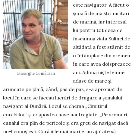
este navigator. A făcut o
școală de maiștri militari
de marină, iar interesul
lui pentru tot ceea ce
înseamnă viața Sulinei de
altădată a fost stârnit de
o întâmplare din vremea
în care avea doisprezece
ani. Aduna niște lemne
Gheorghe Comârzan
aduse de mare și
aruncate pe plajă, când, pas de pas, s-a apro­piat de
locul în care se făceau lucrări de dra­gare a șenalului
navigant al Dunării. Locul se che­ma „Cimitirul
corăbiilor” și adăpostea nave nau­fragiate. „Pe vremuri,
canalul era plin de pericole și era greu de navigat dacă
nu-l cunoșteai. Co­ră­biile mai mari erau ajutate să