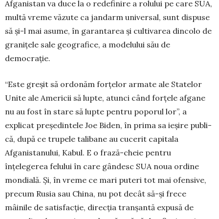
Afganis­tan va duce la o redefi­nire a rolului pe care SUA,
multă vreme văzute ca jandarm uni­ver­­sal, sunt dispuse
să și-l mai asume, în garantarea și cultivarea dincolo de
granițele sale geografice, a modelului său de
democrație.
“Este greșit să ordonăm forțelor armate ale Statelor
Unite ale Americii să lupte, atunci când forțele afgane
nu au fost în stare să lupte pentru poporul lor”, a
explicat pre­șe­dintele Joe Biden, în prima sa ieșire pu­bli­
că, după ce trupele talibane au cucerit capita­la
Afganistanului, Kabul. E o frază-cheie pen­tru
înțelegerea felului în care gândesc SUA noua ordine
mondială. Și, în vreme ce mari puteri tot mai ofensive,
precum Rusia sau China, nu pot decât să-și frece
mâinile de satisfacție, direcția tranșantă expusă de