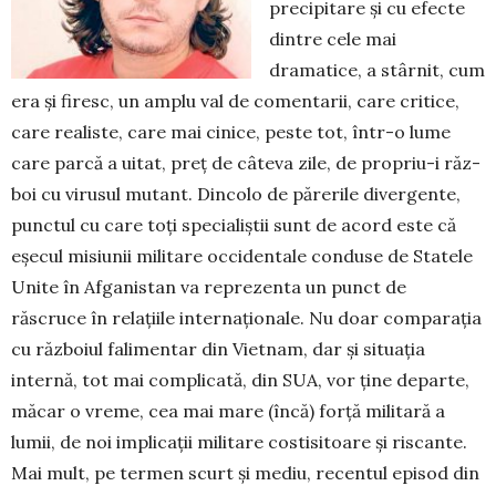
precipitare și cu efecte
dintre cele mai
dramatice, a stârnit, cum
era și firesc, un amplu val de comentarii, care critice,
care realiste, care mai cinice, pes­te tot, într-o lume
care parcă a uitat, preț de câteva zile, de propriu-i răz­
boi cu virusul mutant. Dincolo de părerile di­vergente,
punctul cu care toți spe­cia­liștii sunt de acord este că
eșecul misiunii mi­litare occidentale conduse de Statele
Unite în Af­ganistan va reprezenta un punct de
răscruce în re­lațiile interna­țio­nale. Nu doar comparația
cu răz­boiul fali­men­tar din Vietnam, dar și situația
internă, tot mai complicată, din SUA, vor ține depar­te,
mă­car o vreme, cea mai mare (încă) forță militară a
lumii, de noi implicații militare costisitoare și riscante.
Mai mult, pe termen scurt și mediu, re­centul episod din