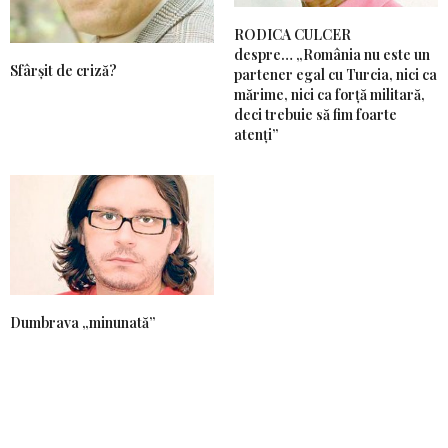
RODICA CULCER
despre… „România nu este un
Sfârșit de criză?
partener egal cu Turcia, nici ca
mărime, nici ca forță militară,
deci trebuie să fim foarte
atenți”
Dumbrava „minunată”