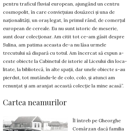
pentru traficul fluvial european, ajungând un centru
cosmopolit, în care con­vie­țuiau douăzeci și una de
naționalități, un oraș legat, în primul rând, de comerțul
european de cereale. Eu nu sunt is­to­ric de meserie,
sunt doar colecționar. Am citit tot ce-am găsit despre
Sulina, am patima a­ceasta de-a nu lăsa urmele
trecutului să dispară cu totul. Am încercat să expun a­
ceste obiecte la Ca­bi­netul de istorie al Liceului din loca­
lita­te, la bibliotecă, în alte spații, dar unele obiecte s-au
pierdut, tot mutându-le de co­lo, colo, și atunci am
renunțat și am aran­jat această co­lecție la mine acasă”.
Cartea neamurilor
Îl întreb pe Gheorghe
Comârzan dacă familia