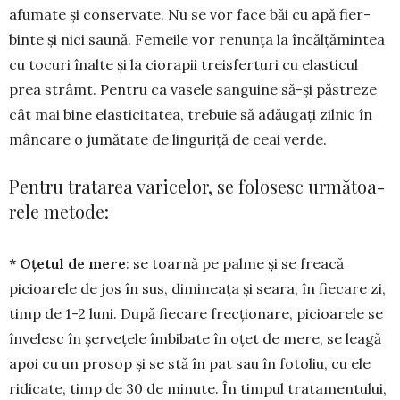
afumate și conser­vate. Nu se vor face băi cu apă fier­
binte și nici saună. Fe­meile vor renunța la încălțămintea
cu tocuri înalte și la ciorapii treisferturi cu elasticul
prea strâmt. Pentru ca vasele sanguine să-și păstreze
cât mai bine elasticitatea, trebuie să adăugați zilnic în
mâncare o jumătate de linguriță de ceai verde.
Pentru tratarea varicelor, se folosesc următoa­
rele metode:
* Oțetul de mere
: se toarnă pe palme și se freacă
picioarele de jos în sus, dimineața și seara, în fiecare zi,
timp de 1-2 luni. După fiecare frecțio­nare, picioarele se
învelesc în șervețele îmbibate în oțet de mere, se leagă
apoi cu un prosop și se stă în pat sau în fotoliu, cu ele
ridicate, timp de 30 de minute. În timpul tratamentului,