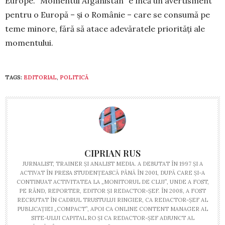
Europe. “Mo­men­tul Afganistan” e încă un avertisment
pentru o Eu­ropă – și o Românie – care se consumă pe
teme mi­nore, fără să atace adevăratele priorități ale
momen­tului.
TAGS:
EDITORIAL
,
POLITICĂ
CIPRIAN RUS
JURNALIST, TRAINER ŞI ANALIST MEDIA. A DEBUTAT ÎN 1997 ŞI A
ACTIVAT ÎN PRESA STUDENŢEASCĂ PÂNĂ ÎN 2001, DUPĂ CARE ŞI-A
CONTINUAT ACTIVITATEA LA „MONITORUL DE CLUJ”, UNDE A FOST,
PE RÂND, REPORTER, EDITOR ŞI REDACTOR-ŞEF. ÎN 2008, A FOST
RECRUTAT ÎN CADRUL TRUSTULUI RINGIER, CA REDACTOR-ŞEF AL
PUBLICAŢIEI „COMPACT”, APOI CA ONLINE CONTENT MANAGER AL
SITE-ULUI CAPITAL.RO ŞI CA REDACTOR-ŞEF ADJUNCT AL