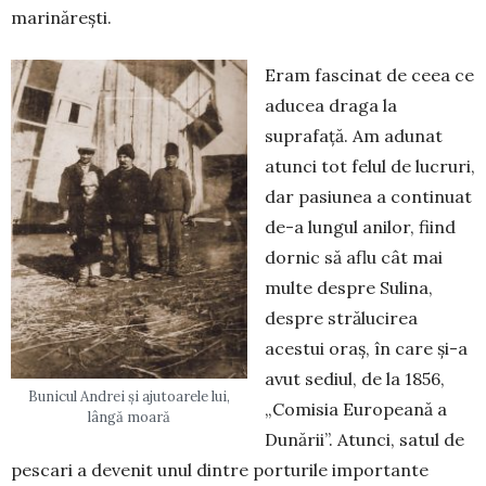
marinărești.
Eram fascinat de ceea ce
aducea draga la
suprafață. Am adunat
atunci tot felul de lucruri,
dar pasiunea a con­tinuat
de-a lungul anilor, fiind
dornic să aflu cât mai
multe despre Sulina,
despre strălucirea
acestui oraș, în care și-a
avut sediul, de la 1856,
Bunicul Andrei și ajutoarele lui,
„Co­misia Europeană a
lângă moară
Dunării”. Atunci, satul de
pescari a devenit unul dintre porturile importante