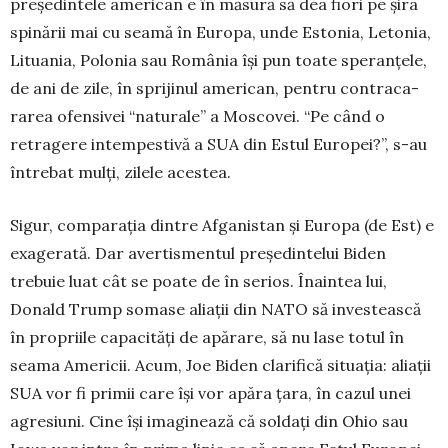
președintele american e în măsură să dea fiori pe șira
spinării mai cu seamă în Europa, unde Estonia, Letonia,
Lituania, Polonia sau România își pun toate speranțele,
de ani de zile, în sprijinul american, pentru contra­ca­
rarea ofensivei “naturale” a Moscovei. “Pe când o
retragere intempestivă a SUA din Estul Europei?”, s-au
întrebat mulți, zilele acestea.
Sigur, comparația dintre Afganistan și Europa (de Est) e
exagerată. Dar avertismentul președin­te­lui Biden
trebuie luat cât se poate de în serios. Îna­intea lui,
Donald Trump somase aliații din NATO să investească
în propriile capacități de apărare, să nu lase totul în
seama Americii. Acum, Joe Biden cla­rifică situația: aliații
SUA vor fi primii care își vor apăra țara, în cazul unei
agresiuni. Cine își imaginează că soldați din Ohio sau