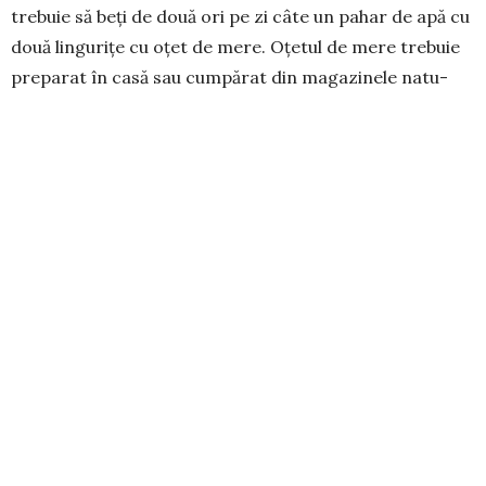
trebuie să beți de două ori pe zi câte un pahar de apă cu
două lin­gurițe cu oțet de mere. Oțetul de mere trebuie
pre­parat în casă sau cumpărat din magazinele natu­
riste.
*
Se taie
felii subțiri de roșii
și se aplică, de 3-4 ori pe
zi, pe picioare.
* O felie de pâine albă
se înmoaie în oțet de mere, se
presară cu bicarbonat de sodiu, se aplică pe locul bolnav
și se ține până apare senzația de ar­sură.
* Compresă
preparată din pelin pisat, ames­tecat în
proporție de 1:1 cu oțet de mere. În loc de pelin se
poate folosi și feriga.