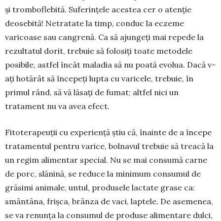
și tromboflebită. Sufe­rințele acestea cer o atenție
deosebită! Netratate la timp, conduc la eczeme
varicoase sau cangrenă. Ca să ajungeți mai repede la
rezultatul dorit, trebuie să folosiți toate metodele
posibile, astfel încât maladia să nu poată evolua. Dacă v-
ați hotărât să începeți lupta cu varicele, trebuie, în
primul rând, să vă lăsați de fumat; altfel nici un
tratament nu va avea efect.
Fitoterapeuții cu experien­ță știu că, înainte de a începe
tratamentul pentru varice, bol­navul trebuie să treacă la
un regim alimentar special. Nu se mai consumă carne
de porc, slănină, se reduce la mi­ni­­mum consumul de
grăsimi animale, untul, pro­dusele lac­tate grase ca:
smântâna, frișca, brânza de vaci, laptele. De asemenea,
se va renunța la con­sumul de produse alimen­tare dulci,