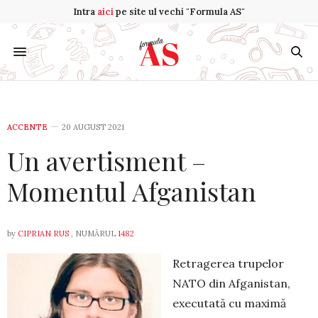
Intra
aici
pe site ul vechi "Formula AS"
ACCENTE
20 AUGUST 2021
Un avertisment –
Momentul Afganistan
by
CIPRIAN RUS
, NUMĂRUL
1482
Retragerea trupelor
NATO din Afga­nistan,
executată cu maximă