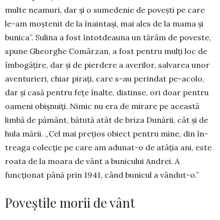
multe neamuri, dar și o sumedenie de povești pe care
le-am moștenit de la înaintași, mai ales de la mama și
bunica”. Sulina a fost întotdeauna un tă­râm de poveste,
spune Gheorghe Comârzan, a fost pentru mulți loc de
îmbogățire, dar și de pier­dere a averilor, salvarea unor
aventurieri, chiar pi­rați, care s-au perindat pe-acolo,
dar și casă pentru fețe înalte, distinse, ori doar pentru
oameni obiș­nu­iți. Nimic nu era de mirare pe această
limbă de pământ, bătută atât de briza Dunării, cât și de
hula mării. „Cel mai prețios obiect pentru mine, din în­
treaga colecție pe care am adunat-o de atâția ani, este
roata de la moara de vânt a bunicului Andrei. A
funcționat până prin 1941, când bunicul a vândut-o.”
Poveștile morii de vânt