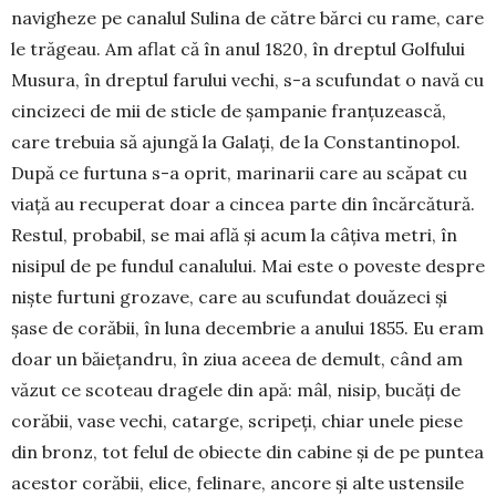
navigheze pe canalul Sulina de către bărci cu rame, care
le trăgeau. Am aflat că în anul 1820, în dreptul Golfului
Musura, în dreptul farului vechi, s-a scufundat o navă cu
cincizeci de mii de sticle de șam­panie franțuzească,
care trebuia să ajungă la Galați, de la Constantinopol.
După ce furtuna s-a oprit, marinarii care au scăpat cu
viață au recuperat doar a cincea parte din încărcătură.
Restul, probabil, se mai află și acum la câțiva metri, în
nisipul de pe fundul canalului. Mai este o poveste despre
niște furtuni grozave, care au scufundat do­uăzeci și
șase de corăbii, în luna decembrie a anului 1855. Eu eram
doar un băiețandru, în ziua aceea de demult, când am
văzut ce scoteau dragele din apă: mâl, nisip, bucăți de
corăbii, vase vechi, catarge, scripeți, chiar unele piese
din bronz, tot felul de obiecte din cabine și de pe puntea
acestor corăbii, elice, felinare, ancore și alte ustensile