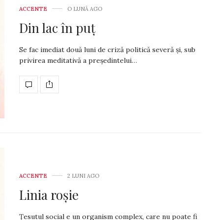
ACCENTE
O LUNĂ AGO
A apărut AS-ul VER
Din lac în puț
luna MAI!
A apărut AS-ul VERDE pe lu
Se fac imediat două luni de criză politică severă și, sub
privirea meditativă a președintelui…
ACCENTE
2 LUNI AGO
Linia roșie
Țesutul social e un organism complex, care nu poate fi