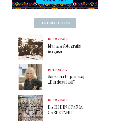
CELE MAI CITITE
REPORTAJE
Marta
și
fotografia
ucigașă
EDITORIAL
Sânziana Pop: mesaj
„Din dosul ușii”
REPORTAJE
DACII DIN SPANIA –
CARPETANII