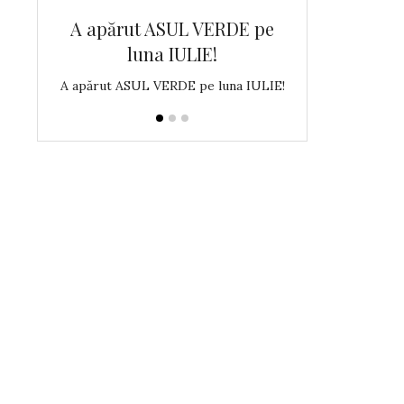
DE pe
A apărut ASUL VERDE pe
A apărut AS
luna IULIE!
luna 
na MAI!
A apărut ASUL VERDE pe luna IULIE!
A apărut AS-ul Ve