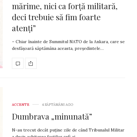
mărime, nici ca forță militară,
deci trebuie să fim foarte
atenți”
– Chiar înainte de Summitul NATO de la Ankara, care se
desfășoară săptămâna aceasta, președintele…
ACCENTE
4 SĂPTĂMÂNI AGO
Dumbrava „minunată”
N-au trecut decât puține zile de când Tribunalul Militar
a decis achitarea foștilor șefi ai…