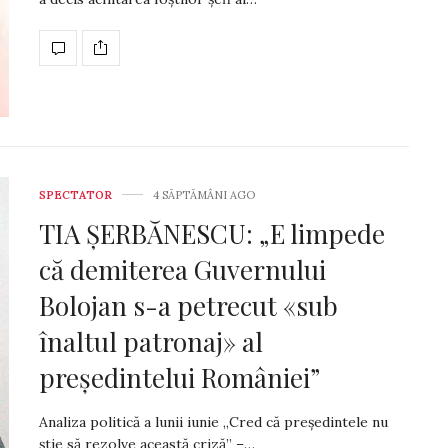
Numărul 1728
Anita Petruescu
SPECTATOR
4 SĂPTĂMÂNI AGO
TIA ȘERBĂNESCU: „E limpede
că demiterea Guvernului
Bolojan s-a petrecut «sub
înaltul patronaj» al
președintelui României”
Analiza politică a lunii iunie „Cred că președintele nu
știe să rezolve această criză” –…