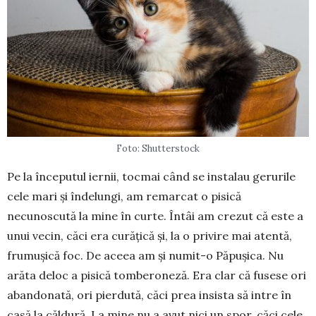
Foto: Shutterstock
Pe la începutul iernii, toc­mai când se instalau ge­ru­rile
cele mari și îndelungi, am re­marcat o pisică
necunoscută la mi­ne în curte. Întâi am crezut că este a
unui vecin, căci era cu­ră­țică și, la o pri­vire mai atentă,
fru­mu­șică foc. De aceea am și numit-o Pă­pu­șica. Nu
arăta deloc a pisică tom­be­roneză. Era clar că fusese ori
abandonată, ori pierdută, căci prea insista să intre în
casă la căl­du­ră. La mine nu a avut nici un spor, căci cele