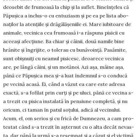
de­o­sebit de fru­moa­­să la chip și la suflet. Bi­neîn­țe­les că
Pă­­­pu­șica a in­clus-o cu en­tu­ziasm și pe ea pe lista abo­
na­ților la aten­­­­țiile și dră­gă­lă­șeniile ei. Mare iu­bi­toa­re de
animale, ve­ci­ni­­ca cea fru­­moa­să i-a răspuns pisicii cu
aceeași afec­țiune. Ba chiar și câi­nii, două namile bine
hrănite și în­gri­jite, o tolerau cu bună­voință. Pa­­sămite,
sunt obiș­nu­iți cu nea­­mul pisicesc, deoarece ve­ci­nica
are, pe lângă câini, și un mo­tă­noi. Azi așa, mâine așa,
până ce Păpu­șica mea și-a luat îndemnul s-o con­ducă
pe vecină acasă. Ei, când a văzut ea care este adresa
exactă, s-a fo­fi­lat prin curți și pe uluci, până ce ve­cina s-
a trezit cu pi­sica ins­talată în pensiune com­pletă, și nu
oricum, ci ta­man în patul soțului, adică al ve­ci­nului.
Acum, el, om serios și cu fri­că de Dum­ne­zeu, a cam pro­
testat când s-a trezit în așternut cu o alta decât ne­vas­
ta, dar până la urmă s-a resemnat și a căzut și el vic­­ti­mă