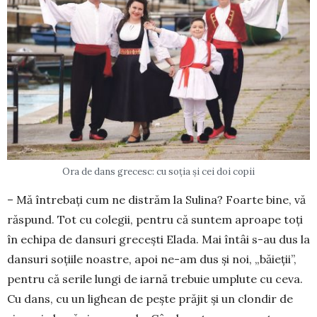
Ora de dans grecesc: cu soția și cei doi copii
– Mă întrebați cum ne distrăm la Sulina? Foarte bine, vă
răspund. Tot cu colegii, pentru că suntem aproape toți
în echipa de dansuri grecești Elada. Mai întâi s-au dus la
dansuri soțiile noastre, apoi ne-am dus și noi, „băieții”,
pentru că serile lungi de iarnă trebuie umplute cu ceva.
Cu dans, cu un li­ghean de pește prăjit și un clondir de