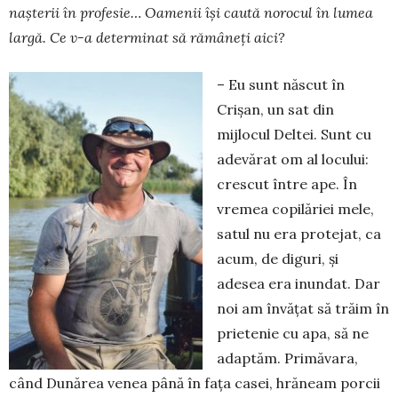
nașterii în profesie… Oamenii își caută norocul în lumea
largă. Ce v-a determinat să rămâneți aici?
– Eu sunt născut în
Crișan, un sat din
mijlocul Deltei. Sunt cu
adevărat om al locului:
crescut între ape. În
vremea copilăriei mele,
satul nu era protejat, ca
acum, de diguri, și
adesea era inundat. Dar
noi am învățat să trăim în
prietenie cu apa, să ne
adap­tăm. Primăvara,
când Dunărea venea până în fața casei, hrăneam porcii