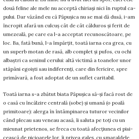
două feline ale mele nu acceptă chiriași nici în ruptul ca­
pului. Dar văzând eu că Pă­pu­șica nu se mai dă dusă, i-am
în­cro­pit afară un culcuș cât de cât căl­du­ros și ferit de
umezeală, pe care ea l-a ac­cep­tat re­cunoscătoare, pe
loc. Ba, fată bună, l-a împărțit, toa­tă iarna cea grea, cu
un superb mo­­tan de rasă, alb com­plet și pu­fos, cu ochi
albaștri ca se­ninul ce­ru­lui: altă victimă a toanelor unor
stă­pâni ego­iști sau indi­ferenți, care din fericire, spre
primăvară, a fost adoptat de un suflet caritabil.
Toată iarna s-a zbătut biata Pă­pușica să-și facă rost de
o casă cu încălzire centrală (sobe) și uma­nă (o poa­lă
primitoare): alerga în în­tâmpinarea tuturor vecinilor
când plecau sau veneau acasă, îi sa­luta pe toți cu un
mie­unat prie­tenos, se freca cu toată afecțiunea ei pisi­
cească de picioarele lor, îi privea galeș, cu smaraldele