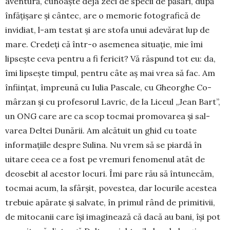
aventură, cunoaș­te deja zeci de specii de păsări, după
înfățișare și cântec, are o memorie fotografică de
invidiat, l-am testat și are stofa unui adevărat lup de
mare. Credeți că în­tr-o asemenea situație, mie îmi
lipsește ceva pen­tru a fi fericit? Vă răspund tot eu: da,
îmi lip­sește timpul, pentru câte aș mai vrea să fac. Am
în­ființat, împreună cu Iulia Pascale, cu Gheorghe Co­
mârzan și cu profesorul Lavric, de la Liceul „Jean Bart”,
un ONG care are ca scop tocmai promo­va­rea și sal­
varea Deltei Dunării. Am alcătuit un ghid cu toate
informațiile despre Sulina. Nu vrem să se piar­dă în
uitare ceea ce a fost pe vremuri feno­me­nul atât de
deosebit al acestor locuri. Îmi pare rău să întune­căm,
tocmai acum, la sfârșit, povestea, dar locurile acestea
trebuie apărate și salvate, în primul rând de primitivii,
de mitocanii care își imagi­nează că dacă au bani, își pot