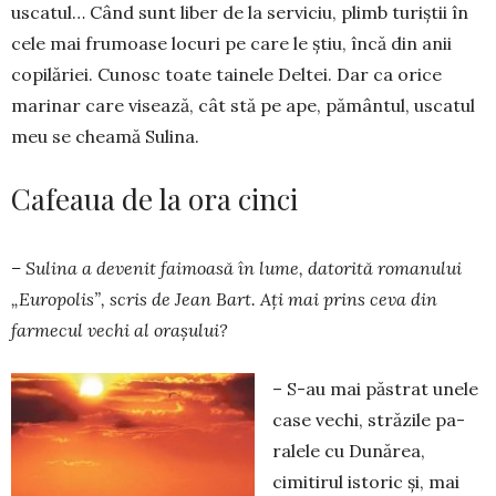
uscatul… Când sunt liber de la ser­vi­ciu, plimb turiștii în
cele mai frumoase locuri pe ca­re le știu, încă din anii
copilăriei. Cunosc toate tai­nele Deltei. Dar ca orice
marinar care visează, cât stă pe ape, pământul, uscatul
meu se cheamă Sulina.
Cafeaua de la ora cinci
– Sulina a devenit faimoasă în lume, datorită romanului
„Europolis”, scris de Jean Bart. Ați mai prins ceva din
farmecul vechi al orașului?
– S-au mai păstrat unele
case vechi, străzile pa­
ralele cu Dunărea,
cimitirul istoric și, mai