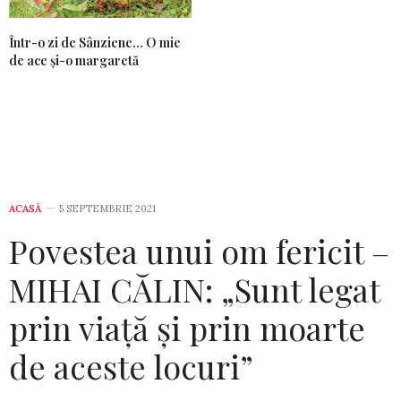
Într-o zi de Sânziene… O mie
de ace și-o margaretă
ACASĂ
5 SEPTEMBRIE 2021
Povestea unui om fericit –
MIHAI CĂLIN: „Sunt legat
prin viață și prin moarte
de aceste locuri”