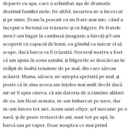
departe cu apa, care a schimbat așa de dramatic
destinul familiei mele. De altfel, moartea m-a încercat
și pe mine. Eram la pescuit cu un frate mai mic, când a
început o furtună cu trăznete și cu fulgere. Pe fra­tele
meu l-am băgat în cambuză (maga­zie a bărcii) și l-am
acoperit cu capacul de lemn, cu gândul ca măcar el să
sca­pe, dacă barca va fi trăznită. Norocul nos­tru a fost
că am ajuns în zona sa­tu­lui, și fulgerele se descărcau în
stâlpii de înaltă tensiune de pe mal, din care să­reau
scântei. Mama, săraca, ne aștepta spe­riată pe mal, și
poate că în ziua a­ceea am înțeles mai mult decât dacă
mi-ar fi spus cineva, că am datoria de a ră­mâne alături
de ea. Am făcut armata, m-am îmbarcat pe na­ve, dar
m-am în­tors tot aici. Acum sunt ofițer, șef me­canic pe o
navă, și de peste treizeci de ani, sunt tot pe apă, în
barcă sau pe vapor. Doar noap­tea ce mai prind