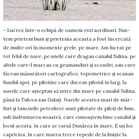
– Lucrez într-o echi­pă de oameni extraordinari. Sun­
tem prieteni buni și prietenia aceasta a fost încercată
de multe ori în momente grele, pe mare. Am lucrat pe
tot felul de nave, pe unele care dragau canalul Sulina, pe
altele care-l marcau cu geamanduri și scondri, sau care
făceau măsurători cartografice, topometrice și scanau
fundul apei, pe pi­lotine care duceau pilotul în larg, la
navele care așteptau să intre din mare pe canalul Sulina,
până la Tulcea sau Galați. Navele acestea mari de măr­
furi și tancurile petroliere sunt pilotate de piloți de linie,
sub îndrumarea noastră, care cunoaștem bine canalul și
locul acesta, în care se varsă Dunărea în mare. E un loc
capricios, în care marea trece repede de la liniște la