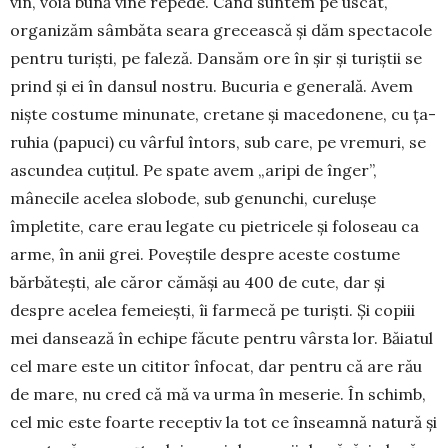
vin, voia bună vine repede. Când suntem pe uscat,
organizăm sâm­băta seara grecească și dăm spectacole
pentru tu­riști, pe faleză. Dansăm ore în șir și turiștii se
prind și ei în dansul nostru. Bucuria e generală. Avem
niște costume minunate, cretane și mace­donene, cu ța­
ruhia (papuci) cu vârful întors, sub care, pe vre­muri, se
ascundea cuțitul. Pe spate avem „aripi de în­ger”,
mânecile acelea slobode, sub genunchi, cu­relușe
împletite, care erau legate cu pietricele și fo­lo­seau ca
arme, în anii grei. Poveștile despre aceste costume
bărbătești, ale căror cămăși au 400 de cute, dar și
despre acelea femeiești, îi farmecă pe turiști. Și copiii
mei dansează în echipe făcute pentru vârs­ta lor. Băiatul
cel mare este un cititor înfocat, dar pentru că are rău
de mare, nu cred că mă va urma în meserie. În schimb,
cel mic este foarte re­ceptiv la tot ce înseamnă natură și