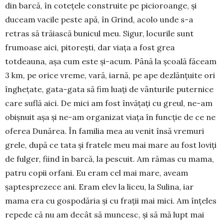
din barcă, în cotețele cons­truite pe picioroange, și
duceam vacile peste apă, în Grind, acolo unde s-a
retras să trăiască bunicul meu. Si­gur, locurile sunt
frumoase aici, pitorești, dar viața a fost grea
totdeauna, așa cum este și-acum. Până la școală fă­ceam
3 km, pe orice vreme, vară, iarnă, pe ape dezlănțuite ori
înghețate, gata-gata să fim luați de vânturile puternice
care suflă aici. De mici am fost învățați cu greul, ne-am
obișnuit așa și ne-am or­ga­nizat viața în funcție de ce ne
oferea Dunărea. În familia mea au venit însă vremuri
gre­le, după ce tata și fratele meu mai mare au fost loviți
de fulger, fiind în barcă, la pes­cuit. Am rămas cu mama,
patru copii orfani. Eu eram cel mai mare, aveam
șaptesprezece ani. Eram elev la liceu, la Sulina, iar
mama era cu gospodăria și cu frații mai mici. Am înțeles
repede că nu am decât să muncesc, și să mă lupt mai