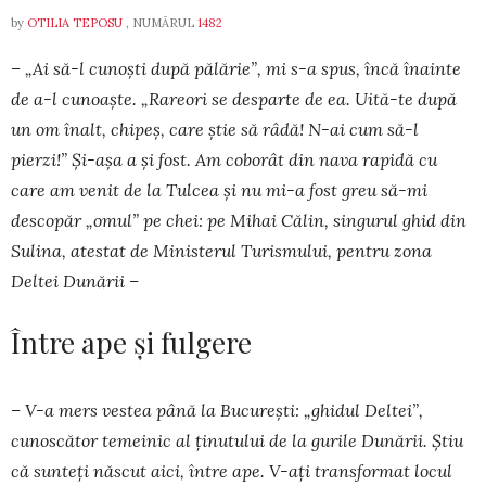
by
OTILIA TEPOSU
, NUMĂRUL
1482
– „Ai să-l cunoști după pălărie”, mi s-a spus, încă înainte
de a-l cunoaște. „Ra­reori se desparte de ea. Uită-te după
un om înalt, chipeș, care știe să râdă! N-ai cum să-l
pierzi!” Și-așa a și fost. Am coborât din nava rapidă cu
care am venit de la Tulcea și nu mi-a fost greu să-mi
descopăr „omul” pe chei: pe Mihai Călin, singurul ghid din
Sulina, atestat de Ministerul Turismului, pentru zona
Deltei Dunării –
Între ape și fulgere
– V-a mers vestea până la București: „ghidul Del­tei”,
cunoscător temeinic al ținutului de la gurile Dunării. Știu
că sunteți născut aici, între ape. V-ați transformat locul