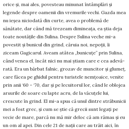
orice și, mai ales, povesteau minunat în­tâm­plări și
legende despre oa­menii din vremurile vechi. Gazda mea
nu ieșea niciodată din curte, avea o problemă de
sănătate, dar când mă tre­zeam dimineața, ea știa deja
toate noutățile din Sulina. Despre Su­lina veche mi-a
povestit și bu­nicul din grind, căruia noi, nepoții, îi
ziceam Gagi­carul. Aveam atâtea „bunicuțe” prin Sulina,
când ve­nea el, încât nici nu mai știam care e cea ade­vă­
rată. Era un bărbat falnic, grozav de muncitor și glu­meț,
care făcea pe ghidul pentru turistele nem­țoai­ce, venite
prin anii ‘60 – ‘70, dar și pe lecuitorul lor, când le oblojea
arsurile de soare cu lapte acru, de la văcuțele lui,
crescute în grind. El mi-a spus că unul dintre stră­bu­nicii
mei a fost grec, și cum se știe că grecii sunt legați pe
vecie de mare, parcă nu mă mir deloc că am rămas și eu
un om al apei. Din cele 21 de nații care au trăit aici, în