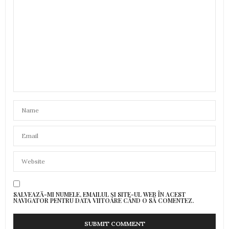
SALVEAZĂ-MI NUMELE, EMAILUL ȘI SITE-UL WEB ÎN ACEST
NAVIGATOR PENTRU DATA VIITOARE CÂND O SĂ COMENTEZ.