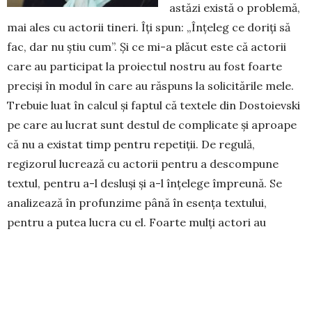
astăzi există o problemă,
mai ales cu actorii tineri. Îți spun: „Înțeleg ce doriți să
fac, dar nu știu cum”. Și ce mi-a plăcut este că actorii
care au participat la proiectul nostru au fost foarte
preciși în modul în care au răspuns la solicitările mele.
Trebuie luat în calcul și faptul că textele din Dostoievski
pe care au lucrat sunt destul de complicate și aproape
că nu a existat timp pentru repetiții. De regulă,
regizorul lucrează cu actorii pentru a descompune
textul, pen­tru a-l desluși și a-l înțelege împreună. Se
anali­zează în profunzime până în esența textului,
pentru a putea lucra cu el. Foarte mulți actori au
învățat să pronunțe frumos cuvintele, dar nu înțeleg ce
spun, ca să extragi esența, este o problemă complicată.
Dar în cazul actorilor de la Unteatru, lucrurile au stat
altfel. Pot să spun cu mâna pe inimă că aș lucra oricând