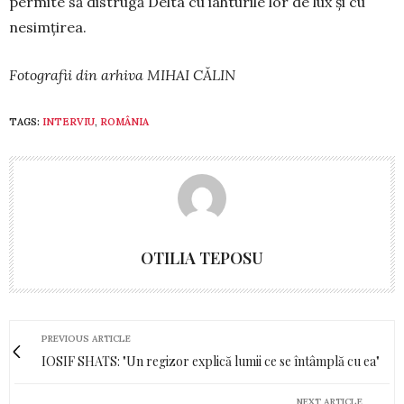
permite să distrugă Delta cu iah­turile lor de lux și cu
nesimțirea.
Fotografii din arhiva MIHAI CĂLIN
TAGS:
INTERVIU
,
ROMÂNIA
OTILIA TEPOSU
PREVIOUS ARTICLE
IOSIF SHATS: "Un regizor explică lumii ce se întâmplă cu ea"
NEXT ARTICLE