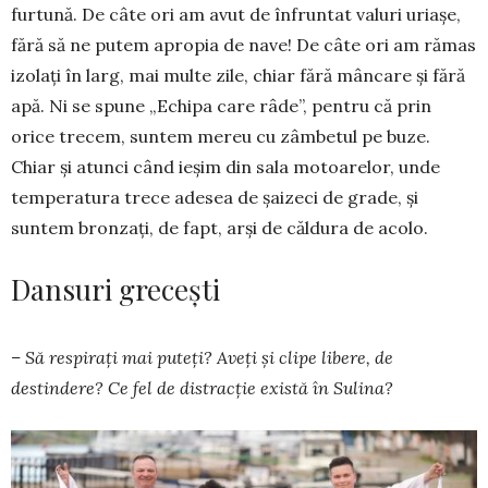
furtună. De câte ori am avut de în­fruntat valuri uriașe,
fără să ne putem apropia de na­ve! De câte ori am rămas
izolați în larg, mai multe zile, chiar fără mâncare și fără
apă. Ni se spune „Echipa care râde”, pentru că prin
orice tre­cem, suntem mereu cu zâmbetul pe buze.
Chiar și atunci când ieșim din sala motoarelor, unde
tempe­ratura trece adesea de șaizeci de grade, și
suntem bronzați, de fapt, arși de căldura de acolo.
Dansuri grecești
– Să respirați mai puteți? Aveți și clipe libere, de
destindere? Ce fel de distracție există în Su­lina?