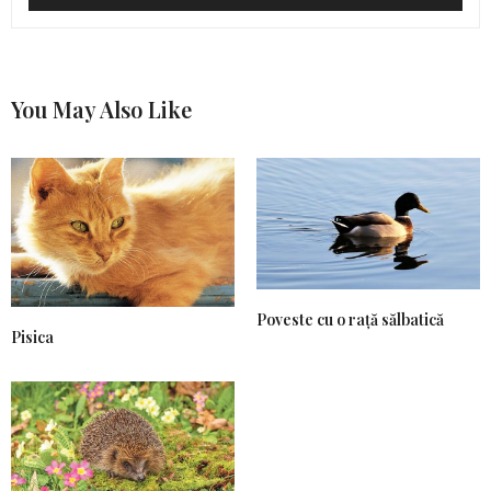
You May Also Like
Poveste cu o rață sălbatică
Pisica