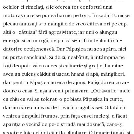
ochilor ei rimelați, și le oferea tot con­for­tul unui
motoraș care se punea har­nic pe tors. În zadar! Unii se
plecau amu­zați s-o mângâie de vreo câte­va ori pe cap,
alții o „zâtuiau” fără agre­sivitate, iar unii o alun­gau
ener­­­gic și cu morgă, de parcă și-ar fi îndeplinit o în­
datorire cetă­țe­neas­­că. Dar Păpușica nu se su­pă­ra, nici
nu purta ranchiună. Zi de zi, neabătut, îi întâm­pina pe
toți deo­potrivă cu aceeași cali­ne­rie și grație. La mine
avea un cul­cuș călduț și uscat, hrană și apă, mân­­gâ­ieri,
dar pen­tru Pă­pu­șica nu era de ajuns. Ea își dorea cu ar­
doare o ca­să. Și așa a venit pri­mă­vara. „Otră­vu­rile” mele
cu chiu cu vai au tolerat-o pe bia­ta Pă­pușica în curte,
dar nu ca­re cumva să le trea­că pra­gul casei. Oda­tă cu
venirea tim­pului frumos, prin fața casei mele și-a făcut
apariția o ve­cină de pe-o stradă mai dos­nică, ca­re-și
scoate zilnic cei doi câini la plim­bare. O fe­meie tânără și