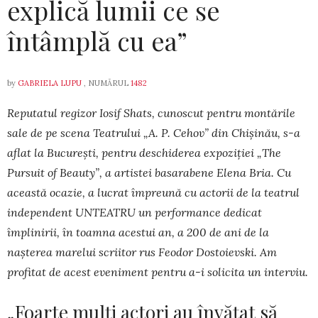
explică lumii ce se
întâmplă cu ea”
by
GABRIELA LUPU
, NUMĂRUL
1482
Reputatul regizor Iosif Shats, cunoscut pentru montările
sale de pe scena Tea­trului „A. P. Cehov” din Chișinău, s-a
aflat la București, pentru deschiderea expoziției „The
Pursuit of Beauty”, a artistei basarabene Ele­na Bria. Cu
această ocazie, a lucrat împreună cu actorii de la teatrul
independent UNTEATRU un performance dedicat
împlinirii, în toamna acestui an, a 200 de ani de la
nașterea marelui scriitor rus Feodor Dostoievski. Am
profitat de acest eveni­ment pentru a-i solicita un interviu.
„Foarte mulți actori au învățat să