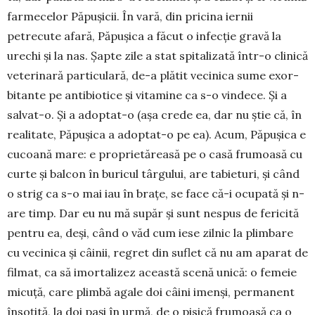
far­me­celor Păpușicii. În vară, din pricina ier­nii
petrecute afară, Păpușica a fă­cut o infecție gravă la
urechi și la nas. Șapte zile a stat spi­talizată în­­tr-o cli­nică
vete­ri­na­ră parti­cu­la­ră, de-a plătit vecinica sume exor­­­
bitante pe antibiotice și vi­tamine ca s-o vindece. Și a
sal­vat-o. Și a adoptat-o (așa crede ea, dar nu știe că, în
realitate, Pă­­pu­șica a adoptat-o pe ea). Acum, Pă­pu­șica e
cucoa­nă mare: e pro­prie­tăreasă pe o casă frumoasă cu
curte și balcon în buricul târgului, are tabieturi, și când
o strig ca s-o mai iau în brațe, se face că-i ocu­pată și n-
are timp. Dar eu nu mă su­păr și sunt nespus de fericită
pen­­tru ea, deși, când o văd cum ie­se zilnic la plim­bare
cu vecinica și câinii, regret din suflet că nu am apa­rat de
filmat, ca să imortalizez această scenă uni­că: o femeie
mi­cuță, care plim­bă agale doi câini imenși, perma­nent
însoțită, la doi pași în urmă, de o pisică frumoasă ca o