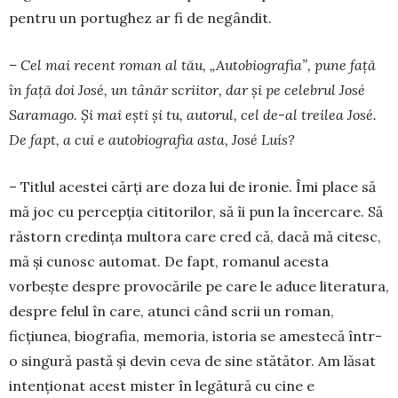
pen­tru un por­tu­ghez ar fi de ne­gândit.
– Cel mai recent roman al tău, „Auto­bio­grafia”, pune față
în față doi José, un tânăr scri­itor, dar și pe celebrul José
Sa­rama­go. Și mai ești și tu, autorul, cel de-al treilea José.
De fapt, a cui e autobiografia asta, José Luís?
– Titlul acestei cărți are doza lui de ironie. Îmi place să
mă joc cu percepția cititorilor, să îi pun la încercare. Să
răstorn credința multora care cred că, dacă mă citesc,
mă și cunosc automat. De fapt, ro­manul acesta
vorbește despre provocările pe care le aduce literatura,
despre felul în care, atunci când scrii un roman,
ficțiunea, biografia, memo­ria, is­toria se amestecă într-
o singură pastă și de­vin ceva de sine stătător. Am lăsat
intenționat acest mister în legătură cu cine e