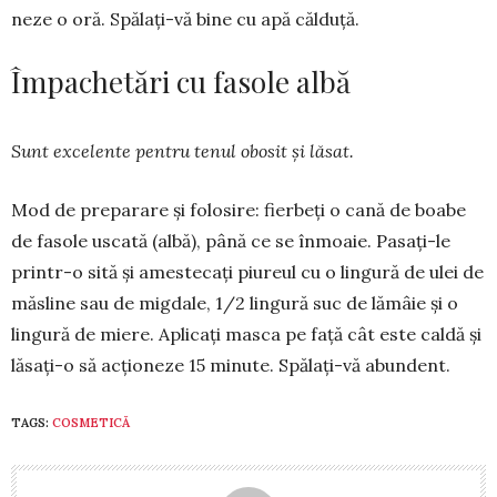
neze o oră. Spălați-vă bine cu apă călduță.
Împachetări cu fasole albă
Sunt excelente pentru tenul obosit și lăsat.
Mod de preparare și fo­losire: fierbeți o cană de boa­be
de fasole uscată (albă), până ce se înmoaie. Pasați-le
printr-o sită și amestecați piureul cu o lingură de ulei de
măsline sau de migdale, 1/2 lingură suc de lămâie și o
lingură de miere. Aplicați masca pe față cât este caldă și
lăsați-o să acționeze 15 minute. Spălați-vă abun­dent.
TAGS:
COSMETICĂ