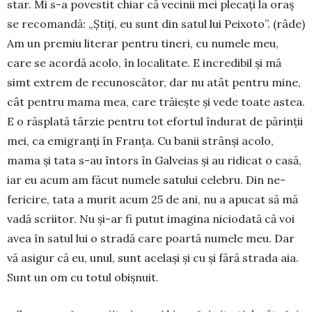
star. Mi s-a povestit chiar că vecinii mei plecați la oraș
se recomandă: „Știți, eu sunt din sa­tul lui Peixoto”. (râde)
Am un premiu lite­rar pen­tru tineri, cu numele meu,
care se acordă acolo, în lo­­calitate. E incredibil și mă
simt ex­trem de recu­noscător, dar nu atât pentru mine,
cât pentru mama mea, care trăiește și vede toate astea.
E o răsplată târ­zie pentru tot efortul îndurat de părinții
mei, ca emigranți în Franța. Cu banii strânși acolo,
mama și tata s-au întors în Galveias și au ridicat o casă,
iar eu acum am făcut numele satului celebru. Din ne­­
fericire, tata a murit acum 25 de ani, nu a apucat să mă
vadă scriitor. Nu și-ar fi putut imagina ni­cio­dată că voi
avea în satul lui o stradă care poartă nu­mele meu. Dar
vă asigur că eu, unul, sunt ace­lași și cu și fără strada aia.
Sunt un om cu totul obișnuit.