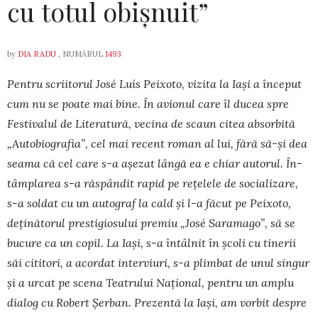
cu totul obișnuit”
by
DIA RADU
, NUMĂRUL
1493
Pentru scriitorul José Luís Peixoto, vizita la Iași a început
cum nu se poate mai bine. În avionul care îl ducea spre
Fes­tivalul de Literatură, vecina de scaun citea ab­sorbită
„Autobiografia”, cel mai recent roman al lui, fără să-și dea
seama că cel care s-a așezat lângă ea e chiar autorul. În­
tâm­plarea s-a răs­pândit rapid pe rețelele de socializare,
s-a soldat cu un autograf la cald și l-a făcut pe Peixoto,
de­ți­nă­torul prestigiosului premiu „José Sa­ra­ma­go”, să se
bucure ca un copil. La Iași, s-a în­tâlnit în școli cu tinerii
săi cititori, a acor­dat interviuri, s-a plimbat de unul singur
și a urcat pe scena Teatrului Na­țional, pen­tru un amplu
dialog cu Robert Șerban. Pre­zentă la Iași, am vorbit despre