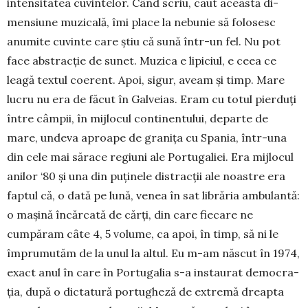
intensitatea cu­vintelor. Când scriu, caut această di­
mensiune muzicală, îmi place la ne­bu­nie să folosesc
anumite cuvinte care știu că sună într-un fel. Nu pot
face abstrac­ție de sunet. Muzica e lipiciul, e ceea ce
leagă textul coe­rent. Apoi, sigur, aveam și timp. Ma­re
lu­cru nu era de făcut în Gal­veias. E­ram cu totul pier­duți
între câmpii, în mij­locul continentului, de­parte de
mare, un­deva aproape de granița cu Spania, într-una
din cele mai sărace regiuni ale Portugaliei. Era mijlocul
anilor ‘80 și una din puținele dis­trac­ții ale noastre era
faptul că, o dată pe lună, venea în sat li­bră­ria am­bulantă:
o mașină încăr­cată de cărți, din care fiecare ne
cumpăram câte 4, 5 volume, ca apoi, în timp, să ni le
împru­mu­tăm de la unul la al­tul. Eu m-am născut în 1974,
exact anul în care în Portugalia s-a instaurat demo­cra­
ția, după o dicta­tură portugheză de extremă dreapta