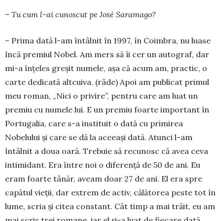
– Tu cum l-ai cunoscut pe José Saramago?
– Prima dată l-am întâlnit în 1997, în Coimbra, nu luase
încă premiul Nobel. Am mers să îi cer un autograf, dar
mi-a înțeles greșit nu­mele, așa că acum am, practic, o
carte dedicată alt­cuiva. (râde) Apoi am publicat primul
meu roman, „Nici o pri­vire”, pentru care am luat un
pre­miu cu numele lui. E un premiu foarte impor­tant în
Portugalia, care s-a instituit o dată cu primirea
Nobelului și ca­re se dă la aceeași dată. Atunci l-am
întâlnit a doua oară. Trebuie să recunosc că avea ceva
intimidant. Era între noi o diferență de 50 de ani. Eu
eram foar­te tânăr, aveam doar 27 de ani. El era spre
capătul vie­ții, dar extrem de activ, că­lătorea peste tot în
lu­me, scria și citea constant. Cât timp a mai trăit, eu am
mai scris trei romane, iar el și-a luat de fie­care dată