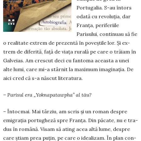
Portugalia. S-au întors
odată cu revoluția, dar
Fran­ța, periferiile
Parisului, con­tinuau să fie
o rea­litate extrem de pre­zentă în poveștile lor. Și ex­
trem de diferită, față de viața rurală pe care o tră­iam în
Galveias. Am cres­cut deci cu fantoma a­ceas­­ta a unei
alte lumi, care mi-a stâr­nit la maxi­mum ima­ginația. De
aici cred că s-a născut literatura.
– Parisul era „Yokna­pa­tawpha” al tău?
– Întocmai. Mai târziu, am scris și un roman des­pre
emigrația portu­ghe­ză spre Franța. Din păcate, nu e tra­
dus în română. Visam să ating a­cea altă lume, des­pre
care știam prea pu­țin, pe care o idealizam. În plan con­