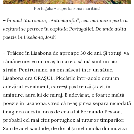
Portugalia – superba zonă maritimă
– În noul tău roman, „Autobigrafia”, cea mai mare parte a
acțiunii se petrece în capitala Por­tugaliei. De unde atâta
poezie în Lisabona, José?
– Trăiesc în Lisabona de aproape 30 de ani. Și totuși, va
rămâne mereu un oraș în care o să mă simt un pic
străin. Pentru mine, un om născut în­tr-un sătuc,
Lisabona era ORAȘUL. Plecările în­tr-acolo erau un
adevărat eveniment, care-și păs­trea­­ză și azi, în
amintire, aura lui de miraj. E ade­vărat, e foarte multă
poezie în Lisabona. Cred că n-aș putea separa niciodată
imaginea acestui oraș de cea a lui Fernando Pessoa,
probabil cel mai citit por­tughez al tuturor timpurilor.
Sau de acel sau­dade, de dorul și melancolia din muzica