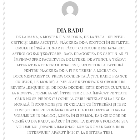
DIA RADU
DE LA MAMĂ, A MOȘTENIT VISĂTORIA, DE LA TATĂ – SPIRITUL
CRITIC ȘI LIMBA ASCUȚITĂ. PLĂCEREA DE-A SCOTOCI ÎN SUFLETUL
OMULUI E ÎNSĂ A EI. S-AR FI FĂCUT CU BUCURIE PSIHANALIST,
ASTROLOG SAU ȚESĂTOARE, DACĂ DRAGOSTEA DE CĂRȚI N-AR FI
ÎMPINS-O SPRE FACULTATEA DE LITERE. DE ATUNCI, A TRĂDAT
LITERATURA PENTRU JURNALISM ȘI UN VIITOR LA CATEDRĂ
PENTRU PLĂCEREA DE-A FI PE TEREN. A LUCRAT CA
DOCUMENTARIST CU PRESA OCCIDENTALĂ (TF1, RADIO FRANCE
CULTURE, LE MONDE), A PUBLICAT REPORTAJE ȘI CRONICI ÎN
REVISTA „ESQUIRE” ȘI, DE DOUĂ DECENII, ESTE EDITOR CULTURAL
LA REVISTA „FORMULA AS”. ÎNTRE TIMP, LE-A ÎMPĂCAT PE TOATE.
CÂND NU SE PIERDE CU OCHII LA CERU-NSTELAT ȘI LA LEGEA
MORALĂ, ÎI SCORMONEȘTE PE CEILALȚI CU ÎNTREBĂRI ȘI ȚESE
POVEȘTI DESPRE ROMÂNIA DE AZI. DIA RADU ESTE AUTOAREA
VOLUMULUI ÎN DIALOG „LUMEA ÎN SI BEMOL, DAN GRIGORE DE
VORBĂ CU DIA RADU”, APĂRUT ÎN 2016, LA EDITURA POLIROM, ȘI A
VOLUMULUI „DIVANUL IMAGINAR, LUMEA ROMÂNEASCĂ ÎN 18
INTERVIURI”, APĂRUT ÎN 2017, LA EDITURA TREI.