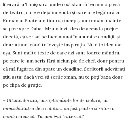
literară la Timi­șoa­ra, unde o să stau să termin o piesă
de teatru, ca­re e deja începută și care are legătură cu
Româ­nia. Poate am timp să încep și un roman, înainte
să plec spre Dubai. M-am lovit des de această preju­
decată, că scrisul se face numai în anumite condiții, și
doar atunci când te lovește inspirația. Nu e tot­deauna
așa. Sunt multe texte de care azi sunt foarte mândru,
pe care le-am scris fără niciun pic de chef, doar pentru
că mă fugărea din spate un deadline. Scriitorii ade­vărați
știu asta: dacă vrei să scrii ro­man, nu te poți baza doar
pe clipa de grație.
– Ultimii doi ani, cu săptămânile lor de izo­lare, cu
imposibilitatea de a călători, au fost pen­tru scri­itori o
mană ce­reas­că. Tu cum i-ai tra­versat?