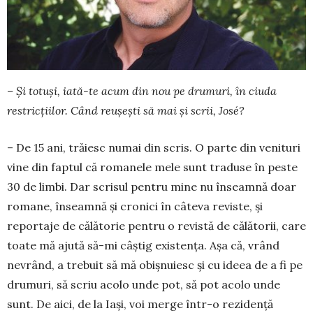
– Și totuși, iată-te acum din nou pe drumuri, în ciuda
restricțiilor. Când reușești să mai și scrii, José?
– De 15 ani, trăiesc numai din scris. O parte din venituri
vine din faptul că romanele mele sunt tra­duse în peste
30 de limbi. Dar scrisul pentru mine nu înseamnă doar
romane, înseamnă și cronici în câteva reviste, și
reportaje de călătorie pentru o revistă de călătorii, care
toate mă ajută să-mi câștig existența. Așa că, vrând
nevrând, a trebuit să mă obișnuiesc și cu ideea de a fi pe
drumuri, să scriu acolo unde pot, să pot acolo unde
sunt. De aici, de la Iași, voi merge într-o rezidență