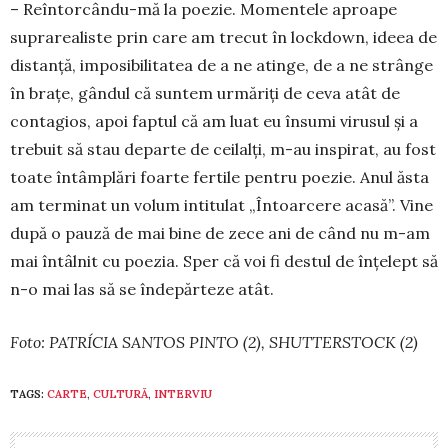
– Reîntorcându-mă la poezie. Mo­mentele aproa­pe
suprarealiste prin care am trecut în lockdown, ideea de
distanță, imposibilitatea de a ne atin­ge, de a ne strânge
în brațe, gân­dul că sun­tem urmăriți de ceva atât de
con­tagios, apoi faptul că am luat eu în­sumi virusul și a
trebuit să stau de­parte de ceilalți, m-au inspirat, au fost
toate întâmplări foarte fertile pen­tru poezie. Anul ăsta
am terminat un vo­lum intitulat „Întoarcere acasă”. Vine
după o pauză de mai bine de zece ani de când nu m-am
mai în­tâl­nit cu po­ezia. Sper că voi fi destul de înțe­lept să
n-o mai las să se în­de­păr­teze atât.
Foto: PATRÍCIA SANTOS PINTO (2), SHUTTERSTOCK (2)
TAGS:
CARTE
,
CULTURĂ
,
INTERVIU