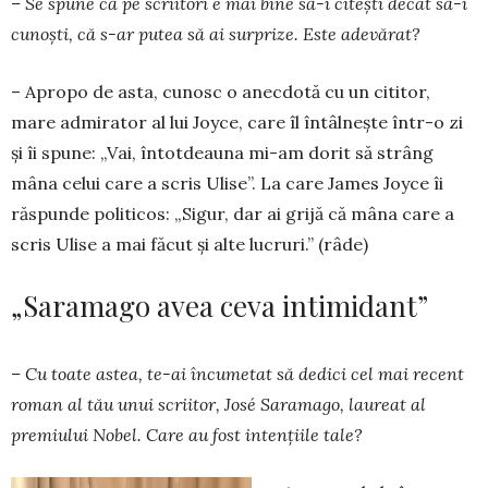
– Se spune că pe scriitori e mai bine să-i ci­tești decât să-i
cunoști, că s-ar putea să ai sur­prize. Este adevărat?
– Apropo de asta, cunosc o anecdotă cu un citi­tor,
mare admirator al lui Joyce, care îl în­tâlnește într-o zi
și îi spune: „Vai, întotdeauna mi-am dorit să strâng
mâna celui care a scris Ulise”. La care James Joyce îi
răspunde politicos: „Si­gur, dar ai grijă că mâna care a
scris Ulise a mai făcut și alte lucruri.” (râde)
„Saramago avea ceva intimidant”
– Cu toate astea, te-ai încumetat să dedici cel mai recent
roman al tău unui scriitor, José Sa­ra­mago, laureat al
premiului Nobel. Care au fost intențiile tale?