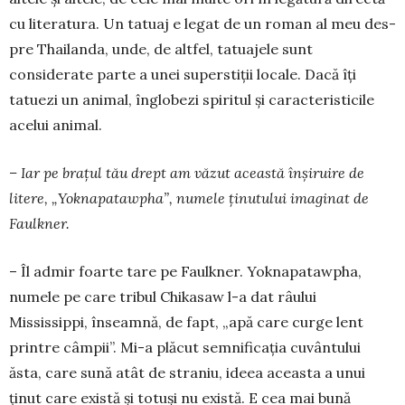
cu litera­tura. Un ta­tuaj e legat de un roman al meu des­
pre Thailan­da, unde, de altfel, tatuajele sunt
considerate par­te a unei superstiții locale. Dacă îți
tatuezi un animal, înglobezi spiritul și caracte­ris­ti­cile
acelui animal.
– Iar pe brațul tău drept am văzut a­ceas­­tă în­șiruire de
litere, „Yoknapatawpha”, numele ținu­tului imaginat de
Faulkner.
– Îl admir foarte tare pe Faulkner. Yoknapa­tawpha,
numele pe care tribul Chi­ka­saw l-a dat râului
Mississippi, în­seam­nă, de fapt, „apă care curge lent
printre câm­pii”. Mi-a plăcut semni­ficația cuvân­tu­lui
ăsta, care sună atât de straniu, ideea aceasta a unui
ținut care există și totuși nu există. E cea mai bună