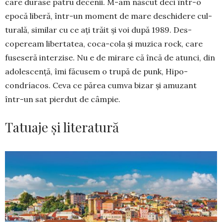
care durase patru de­cenii. M-am născut deci în­tr-o
epo­că liberă, într-un moment de mare des­­­­chidere cul­
turală, similar cu ce ați trăit și voi după 1989. Des­­­
copeream libertatea, co­ca-cola și mu­zica rock, care
fuseseră interzise. Nu e de mi­rare că încă de atunci, din
adolescență, îmi făcusem o trupă de punk, Hipo­
condríacos. Ceva ce părea cumva bizar și amuzant
într-un sat pierdut de câm­pie.
Tatuaje și literatură