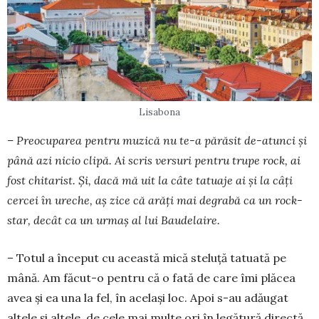
Lisabona
– Preocuparea pen­tru muzică nu te-a pă­răsit de-atunci și
până azi nicio clipă. Ai scris versuri pentru trupe rock, ai
fost chitarist. Și, dacă mă uit la câte tatuaje ai și la câți
cercei în ureche, aș zice că arăți mai degrabă ca un rock-
star, decât ca un urmaș al lui Baudelaire.
– Totul a început cu această mică steluță ta­tuată pe
mână. Am fă­cut-o pentru că o fată de care îmi plăcea
avea și ea una la fel, în același loc. Apoi s-au adăugat
altele și altele, de cele mai mul­te ori în legă­tură directă