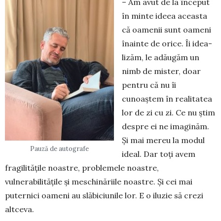
– Am avut de la început
în minte ideea aceasta
că oamenii sunt oameni
înainte de orice. Îi idea­
lizăm, le adăugăm un
nimb de mister, doar
pentru că nu îi
cunoaștem în realitatea
lor de zi cu zi. Ce nu știm
despre ei ne imaginăm.
Și mai mereu la mo­dul
Pauză de autografe
ideal. Dar toți avem
fragilitățile noastre, pro­blemele noastre,
vulnerabilitățile și meschi­năriile noastre. Și cei mai
puternici oameni au slăbiciunile lor. E o iluzie să crezi
altceva.