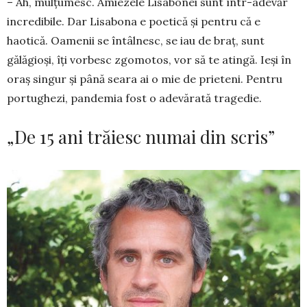
– Ah, mulțumesc. Amiezele Lisabonei sunt în­tr-adevăr
incredibile. Dar Lisabona e poetică și pen­tru că e
haotică. Oamenii se întâlnesc, se iau de braț, sunt
gălăgioși, îți vorbesc zgomotos, vor să te atin­gă. Ieși în
oraș singur și până seara ai o mie de prie­teni. Pentru
portughezi, pandemia fost o ade­vărată tragedie.
„De 15 ani trăiesc numai din scris”