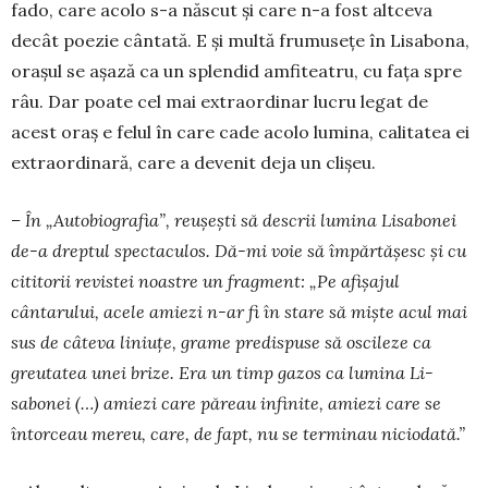
fado, care acolo s-a născut și care n-a fost altceva
decât po­e­zie cântată. E și multă frumusețe în Lisabona,
ora­șul se așază ca un splendid amfiteatru, cu fața spre
râu. Dar poate cel mai extraordinar lucru le­gat de
acest oraș e felul în care cade acolo lumina, cali­tatea ei
extraordinară, care a devenit deja un clișeu.
– În „Autobiografia”, reușești să descrii lu­mina Lisa­bo­nei
de-a dreptul spectaculos. Dă-mi voie să îm­părtășesc și cu
cititorii revistei noastre un frag­ment: „Pe afișajul
cântarului, acele a­miezi n-ar fi în stare să miște acul mai
sus de câ­teva li­niu­țe, gra­me predispuse să oscileze ca
greu­tatea unei bri­ze. Era un timp gazos ca lumina Li­
sabonei (…) amiezi care păreau infinite, amiezi ca­re se
întor­ceau mereu, care, de fapt, nu se ter­mi­nau nicio­dată.”