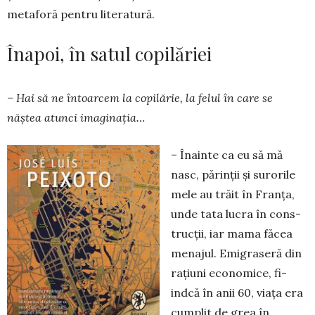
metaforă pentru literatură.
Înapoi, în satul copilăriei
– Hai să ne întoarcem la copilărie, la felul în care se
năștea atunci imaginația…
– Înainte ca eu să mă
nasc, părinții și surorile
mele au trăit în Franța,
unde tata lucra în cons­
trucții, iar mama făcea
me­na­jul. Emigraseră din
rațiuni economice, fi­
indcă în anii 60, viața era
cumplit de grea în