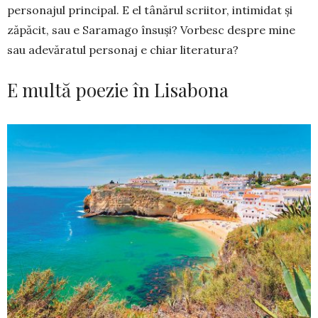
personajul prin­cipal. E el tânărul scriitor, intimidat și
zăpăcit, sau e Saramago însuși? Vorbesc despre mine
sau ade­văratul personaj e chiar literatura?
E multă poezie în Lisabona