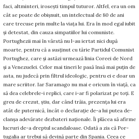
faci, alt­min­teri, irosești timpul tuturor. Alt­fel, era un om
cât se poate de obiș­nuit, un inte­lectual de 80 de ani
care trecuse prin multe la via­ța lui. Era în mod egal iubit
și detestat, din cauza simpatiilor lui comuniste.
Portughezii mai în vârstă nu l-au iertat nici după
moarte, pentru că a susținut cu tărie Partidul Comu­nist
Portu­ghez, care și astăzi urmează li­nia Coreei de Nord
și a Vene­zu­elei. Celor mai ti­neri le pasă în­să mai puțin de
asta, nu judecă prin filtrul ide­o­logic, pentru ei e doar un
mare scriitor. Iar Sa­ra­mago nu mai e oricum în viață, ca
să dea celebrele-i re­plici, care i-ar fi polarizat pe toți. E
greu de crezut, știu, dar când trăia, pre­zența lui era
atât de puter­nică, încât o declarație de-a lui putea de­
clan­șa adevărate dez­bateri naționale. Îi plăcea să afir­me
lucruri de-a dreptul scan­da­loase. Odată a zis că Por­
tugalia ar trebui să devină parte din Spa­nia. Ceea ce