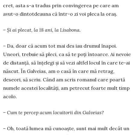
cret, asta s-a tra­dus prin con­vin­ge­rea pe care am
avut-o dintot­dea­una că într-o zi voi pleca la oraș.
– Și ai plecat, la 18 ani, la Li­sa­bona.
– Da, doar că acum tot mai des iau drumul îna­poi.
Uneori, trebuie să pleci, ca să te poți în­toarce. Ai nevoie
de distanță, să înțelegi și să vezi altfel locul în care te-ai
născut. În Galveias, am o casă în care mă retrag,
deseori, să scriu. Când am scris romanul care poartă
numele acestei localități, am petrecut foarte mult timp
acolo.
– Cum te percep acum locuitorii din Gal­veias?
– Oh, toată lumea mă cunoaște, sunt mai mult decât un