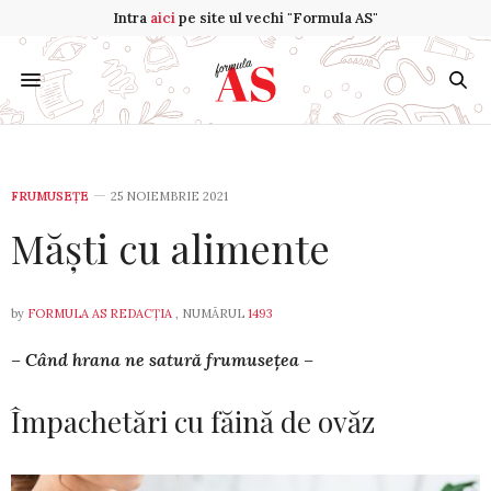
Intra
aici
pe site ul vechi "Formula AS"
FRUMUSEȚE
25 NOIEMBRIE 2021
Măști cu alimente
by
FORMULA AS REDACȚIA
, NUMĂRUL
1493
– Când hrana ne satură frumusețea –
Împachetări cu făină de ovăz