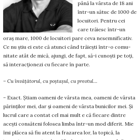
până la vârsta de 18 ani
într-un sătuc de 1000 de
lo­cui­tori. Pentru cei
care trăiesc într-un
oraș mare, 1000 de locuitori pare ceva nesem­nificativ.
Ce nu știu ei este că atunci când trăiești într-o comu­
nitate atât de mică, ajungi, de fapt, să-i cunoști pe toți,
să interacționezi cu fiecare în parte.
– Cu învățătorul, cu poștașul, cu preotul…
– Exact. Știam oameni de vârsta mea, oameni de vârsta
părinților mei, dar și oameni de vârsta buni­cilor mei. Și
lucrul care a contat cel mai mult e că fiecare dintre
acești con­să­teni folosea limba într-un mod dife­rit. Mie
îmi plăcea să fiu atent la fra­zarea lor, la topică, la