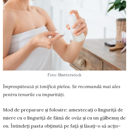
Foto: Shutterstock
Împrospătează și tonifică pielea. Se re­co­mandă mai ales
pentru tenurile cu im­purități.
Mod de preparare și folosire: amestecați o linguriță de
miere cu o linguriță de făină de ovăz și cu un gălbenuș de
ou. Întindeți pasta obținută pe fa­ță și lăsați-o să acțio­