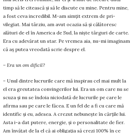
timp să le citească și să le discute cu mine. Pen­tru mine,
a fost ceva in­cre­dibil. M-am simțit extrem de pri­
vilegiat. Mai târziu, am avut ocazia să și că­lătoresc
alături de el în Ame­rica de Sud, la niște târ­guri de carte.
Era cu adevărat un star. Pe vremea aia, nu-mi imaginam
că aș putea vreo­dată scrie des­pre el.
– Era un om dificil?
– Unul dintre lucrurile care mă inspirau cel mai mult la
el era greu­tatea convingerilor lui. Era un om care nu se
scuza și nu se îndoia nicio­dată de lucrurile pe care le
afirma sau pe care le făcea. E un fel de a fi cu ca­re mă
identific și eu, adesea. A crezut nebunește în cărțile lui.
Asta i-a dat putere, energie, și o personalitate de fier.
Am învățat de la el că ai obligația să crezi 100% în ce