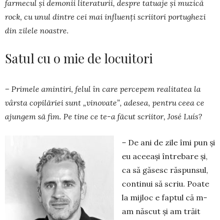
far­me­cul și de­monii literaturii, des­pre ta­tuaje și muzică
rock, cu unul dintre cei mai in­fluenți scri­itori portu­ghezi
din zi­lele noas­tre.
Satul cu o mie de locuitori
– Primele amintiri, felul în care per­cepem realitatea la
vârsta copi­lăriei sunt „vino­vate”, adesea, pen­tru ceea ce
ajun­gem să fim. Pe tine ce te-a făcut scriitor, José Luís?
– De ani de zile îmi pun și
eu aceeași întrebare și,
ca să găsesc răs­punsul,
continui să scriu. Poate
la mij­loc e faptul că m-
am născut și am trăit