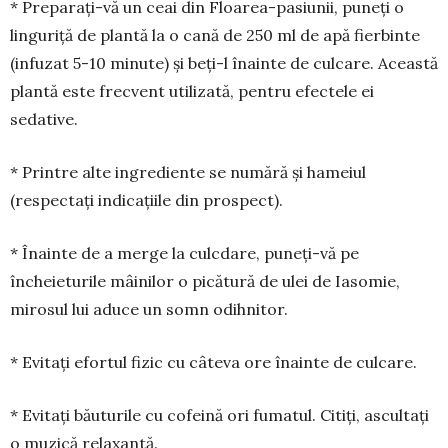
* Preparați-vă un ceai din Floarea-pasiunii, puneți o
linguriță de plantă la o cană de 250 ml de apă fierbinte
(infuzat 5-10 minute) și beți-l înainte de culcare. Această
plantă este frecvent utilizată, pentru efectele ei
sedative.
* Printre alte ingrediente se numără și hameiul
(respectați indicațiile din prospect).
* Înainte de a merge la culcdare, puneți-vă pe
încheieturile mâinilor o picătură de ulei de Iasomie,
mirosul lui aduce un somn odihnitor.
* Evitați efortul fizic cu câteva ore înainte de culcare.
* Evitați băuturile cu cofeină ori fumatul. Citiți, ascultați
o muzică relaxantă.