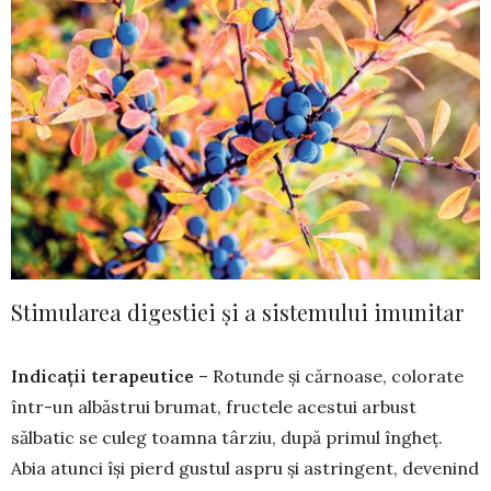
Stimularea digestiei și a sistemului imunitar
Indicații terapeutice
– Rotunde și cărnoase, colorate
într-un albăstrui brumat, fructele acestui arbust
sălbatic se culeg toamna târziu, după primul îngheț.
Abia atunci își pierd gustul aspru și astringent, devenind