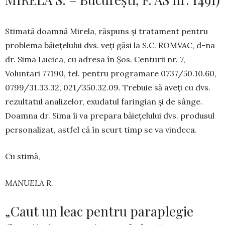
Stimată doamnă Mirela, răspuns și tratament pentru
problema băie­țelului dvs. veți găsi la S.C. ROM­VAC, d-na
dr. Sima Lucica, cu adresa în Șos. Centurii nr. 7,
Voluntari 77190, tel. pentru programare 0737/50.10.60,
0799/31.33.32, 021/350.32.09. Trebuie să aveți cu dvs.
re­zul­tatul analizelor, exudatul farin­gian și de sânge.
Doamna dr. Sima îi va prepara băiețelului dvs. produsul
personalizat, astfel că în scurt timp se va vindeca.
Cu stimă,
MANUELA R.
„Caut un leac pentru paraplegie