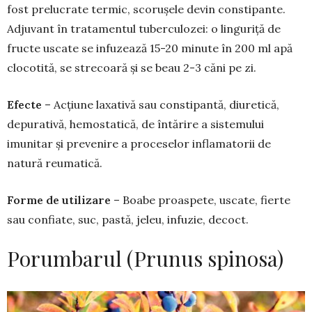
fost prelucrate termic, sco­rușele devin consti­pante.
Adjuvant în tratamentul tuberculozei: o linguriță de
fructe uscate se infuzează 15-20 minute în 200 ml apă
clocotită, se strecoară și se beau 2-3 căni pe zi.
Efecte
– Acțiune laxativă sau constipantă, diuretică,
depurativă, hemostatică, de întărire a sistemului
imunitar și prevenire a proceselor inflamatorii de
natură reumatică.
Forme de utilizare
– Boabe proaspete, uscate, fierte
sau confiate, suc, pastă, jeleu, infuzie, decoct.
Porumbarul (Prunus spinosa)