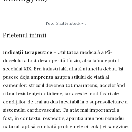
Foto: Shutterstock – 3
Prietenul inimii
Indicații terapeutice
– Utilitatea medicală a Pă­
ducelului a fost descoperită târziu, abia la înce­putul
secolului XIX. Era industrială, aflată atunci la debut, își
pusese deja amprenta asupra stilului de via­ță al
oamenilor: stresul devenea tot mai intens, acce­lerând
ritmul existenței cotidiene, iar aceste modifi­cări ale
condițiilor de trai au dus inevitabil la o su­prasolicitare a
sistemului cardiovascular. Cu atât mai importantă a
fost, în contextul respectiv, apariția unui nou remediu
natural, apt să combată problemele cir­culației sangvine.