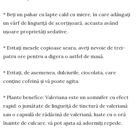
* Beți un pahar cu lapte cald cu miere, în care adăugați
un vârf de linguriță de scorțișoară, aceasta având
ușoare proprietăți sedative.
* Evitați mesele copioase seara, aveți nevoie de trei-
patru ore pentru a digera o astfel de masă.
* Evitați, de asemenea, dulciurile, ciocolata, care
conține cofeină și vă poate agita.
* Plante benefice: Valeriana este un somnifer cu efect
rapid: o jumătate de linguriță de tinctură de valeriană
sau o capsulă de rădăcină de valeriană, luate cu o oră
înainte de culcare, vă pot ajuta să adormiți repede.