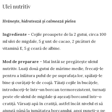
Ulei nutritiv
Hrănește, hidratează și calmează pielea
Ingrediente
– Cojile proaspete de la 2 gutui, circa 100
ml ulei de migdale, 5 g unt de cacao, 2 picături de
vitamină E, 5 g ceară de albine.
Mod de preparare
– Mai întâi se pregătește uleiul
nutritiv. Luați două gutui de mărime medie, frecați-le
pentru a înlătura puful de pe suprafața lor, spălați-le
bine și curățați-le de coajă. Tăiați cojile în bucățele,
introdu­ceți-le într-un borcan termorezistent, turnați
peste ele uleiul de migdale și așezați borcanul într-o
cratiță. Vărsați apă în cratiță, astfel încât nivelul ei să
ajungă până la jumătatea borcanului, apoi puneți-o pe