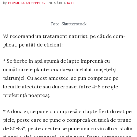
by
FORMULA AS CITITOR
, NUMĂRUL
1493
Foto: Shutterstock
Vă recomand un tratament naturist, pe cât de com­
plicat, pe atât de eficient:
* Se fierbe în apă spumă de lapte împreună cu
următoarele plante: coada-șo­ri­ce­lului, mușețel și
pătrunjel. Cu acest amestec, se pun comprese pe
locurile afectate sau dureroase, între 4-6 ore (de
preferință noaptea).
* A doua zi, se pune o com­presă cu lapte fiert direct pe
pie­le, peste care se pune o compresă cu țuică de prune
de 50-55°, peste acestea se pune una cu vin alb cristalin
și apoi o altă compresă, cu vin roșu. Peste comprese se