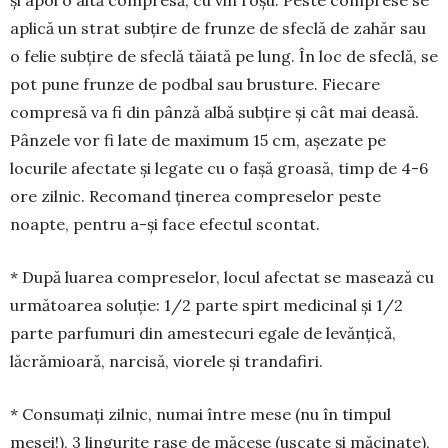
apli­că un strat subțire de frunze de sfeclă de zahăr sau
o felie sub­țire de sfeclă tă­iată pe lung. În loc de sfeclă, se
pot pune frunze de podbal sau brus­tu­re. Fiecare
compresă va fi din pânză albă subțire și cât mai deasă.
Pânzele vor fi late de maximum 15 cm, așezate pe
locurile afec­tate și legate cu o fașă groa­să, timp de 4-6
ore zilnic. Re­co­mand ținerea com­pre­selor peste
noapte, pen­tru a-și face efec­tul scontat.
* Du­pă luarea com­preselor, locul afectat se masează cu
următoarea soluție: 1/2 parte spirt medicinal și 1/2
parte par­fu­muri din amestecuri egale de levănțică,
lăcrămioară, narcisă, viorele și tran­da­firi.
* Consumați zilnic, numai între me­se (nu în timpul
mesei!), 3 lingurițe rase de măceșe (uscate și măcinate),