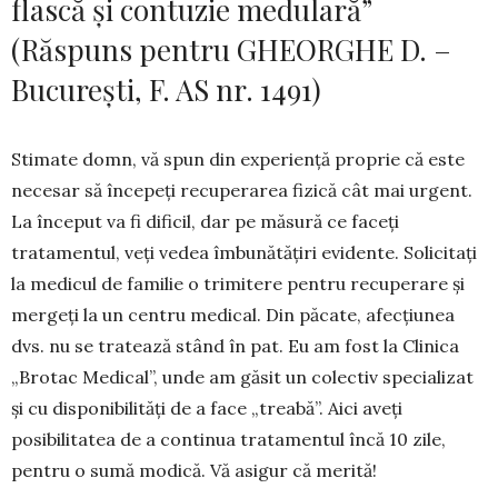
flască și contuzie medulară”
(Răspuns pentru GHEORGHE D. –
București, F. AS nr. 1491)
Stimate domn, vă spun din experiență proprie că este
necesar să începeți recuperarea fizică cât mai urgent.
La început va fi dificil, dar pe măsură ce faceți
tratamentul, veți vedea îmbunătățiri evi­dente. Soli­citați
la medicul de familie o trimitere pentru recu­perare și
mergeți la un centru medical. Din păcate, afecțiunea
dvs. nu se tratează stând în pat. Eu am fost la Clinica
„Brotac Medical”, unde am găsit un colectiv specializat
și cu disponibilități de a face „treabă”. Aici aveți
posibilitatea de a continua tratamentul încă 10 zile,
pentru o sumă modică. Vă asigur că merită!