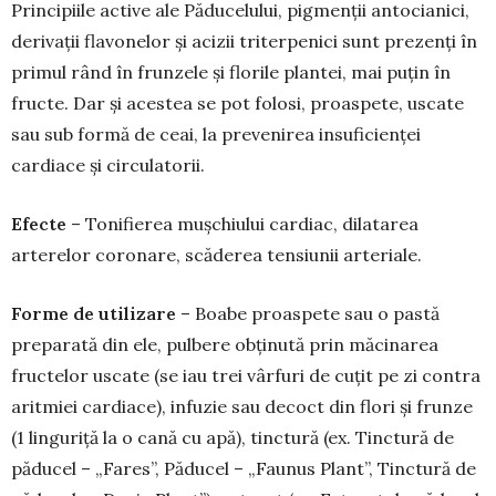
Principiile active ale Păduce­lului, pigmenții antocianici,
derivații flavonelor și acizii triterpenici sunt prezenți în
primul rând în frun­zele și florile plantei, mai puțin în
fructe. Dar și acestea se pot folosi, proaspete, uscate
sau sub formă de ceai, la prevenirea insuficienței
cardiace și circu­latorii.
Efecte
– Tonifierea mușchiului cardiac, dilata­rea
arterelor coronare, scăderea tensiunii arteriale.
Forme de utilizare
– Boabe proaspete sau o pastă
preparată din ele, pulbere obținută prin mă­cinarea
fructelor uscate (se iau trei vârfuri de cuțit pe zi contra
aritmiei cardiace), infuzie sau decoct din flori și frunze
(1 linguriță la o cană cu apă), tinctură (ex. Tinctură de
păducel – „Fares”, Păducel – „Fau­nus Plant”, Tinctură de