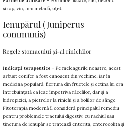
Forme de utilizare
– Po­rumbe uscate, suc, de­coct,
sirop, vin, marme­ladă, oțet.
Ienupărul (Juniperus
communis)
Regele stomacului și-al rinichilor
Indicații terapeutice
– Pe meleagurile noas­tre, acest
arbust conifer a fost cunoscut din vechi­me, iar în
medicina populară, fiertura din fructele și cetina lui era
întrebuințată ca leac împotriva răce­lilor, dar și a
hidropiziei, a pietrelor la rinichi și a bolilor de sânge.
Fitoterapia modernă îl consideră principalul remediu
pentru problemele tractului digestiv: cu rachiul sau
tinctura de ienupăr se tra­tează enterita, enterocolita și