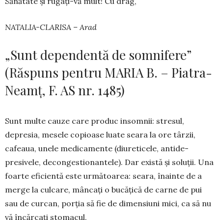
Sănătate și rugați-vă mult! Cu drag,
NATALIA-CLARISA – Arad
„Sunt dependentă de somnifere”
(Răspuns pentru MARIA B. – Piatra-
Neamț, F. AS nr. 1485)
Sunt multe cauze care produc insomnii: stresul,
depresia, mesele copioase luate seara la ore târzii,
cafeaua, unele medicamente (diureticele, antide­
presivele, decongestionantele). Dar există și soluții. Una
foarte eficientă este următoarea: seara, înainte de a
merge la culcare, mâncați o bucățică de carne de pui
sau de curcan, porția să fie de dimensiuni mici, ca să nu
vă încărcați stomacul.