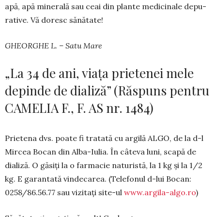
apă, apă mi­ne­rală sau ceai din plante me­di­ci­nale depu­
rative. Vă doresc să­nătate!
GHEORGHE L. – Satu Mare
„La 34 de ani, viața prietenei mele
depinde de dializă” (Răspuns pentru
CAMELIA F., F. AS nr. 1484)
Prietena dvs. poate fi tratată cu argilă ALGO, de la d-l
Mircea Bocan din Alba-Iulia. În câteva luni, scapă de
dializă. O găsiți la o farmacie na­tu­ristă, la 1 kg și la 1/2
kg. E garantată vindecarea. (Tele­fonul d-lui Bocan:
0258/86.56.77 sau vizitați site-ul
www.argila-algo.ro
)