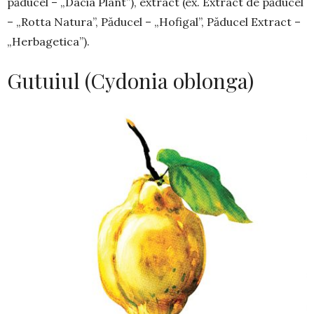
păducel – „Dacia Plant”), ex­tract (ex. Extract de păducel
– „Rotta Natura”, Pă­ducel – „Hofigal”, Păducel Extract –
„Herbagetica”).
Gutuiul (Cydonia oblonga)