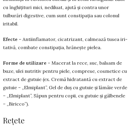
cu în­ghițituri mici, ne­diluat, ajută și contra unor
tulburări digestive, cum sunt consti­pația sau co­lonul
iritabil.
Efecte
– Antiinfla­ma­tor, cica­trizant, calmează tusea iri­­
tativă, combate consti­pa­ția, hrănește pielea.
Forme de utilizare
– Ma­cerat la rece, suc, balsam de
buze, ulei nutritiv pentru piele, com­prese, cosmetice cu
extract de gutuie (ex. Cremă hidratantă cu extract de
gutuie – „Elmiplant”, Gel de duș cu gutuie și lămâie verde
– „Elmiplant”, Săpun pentru copii, cu gutuie și gălbenele
– „Biricco”).
Rețete