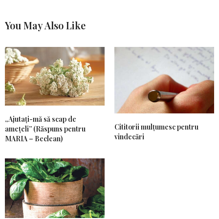
You May Also Like
„Ajutați-mă să scap de
Cititorii mulțumesc pentru
amețeli” (Răspuns pentru
vindecări
MARIA – Beclean)