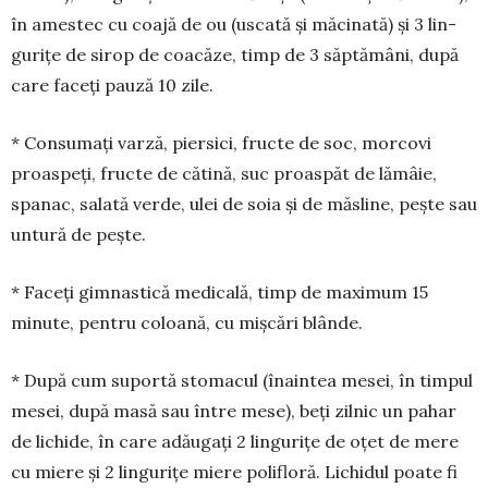
în ames­tec cu coajă de ou (uscată și mă­ci­nată) și 3 lin­
gurițe de sirop de coacăze, timp de 3 săp­tămâni, după
care faceți pau­ză 10 zile.
* Consumați varză, piersici, fructe de soc, morcovi
proaspeți, fructe de cătină, suc proaspăt de lămâie,
spanac, salată verde, ulei de soia și de măsline, peș­te sau
un­tură de pește.
* Faceți gimnastică medicală, timp de maximum 15
minute, pen­tru coloană, cu miș­cări blânde.
* După cum suportă sto­macul (înaintea me­sei, în tim­pul
mesei, după masă sau între mese), beți zil­nic un pahar
de lichide, în care adăugați 2 lin­gurițe de oțet de mere
cu mie­re și 2 lingurițe miere polifloră. Li­chidul poate fi