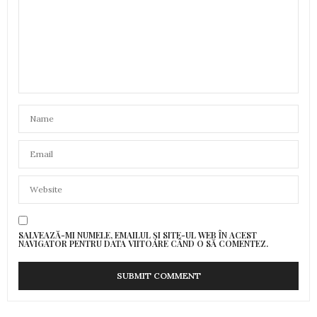
SALVEAZĂ-MI NUMELE, EMAILUL ȘI SITE-UL WEB ÎN ACEST
NAVIGATOR PENTRU DATA VIITOARE CÂND O SĂ COMENTEZ.