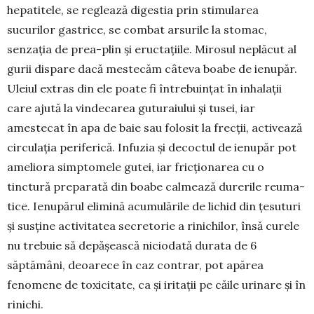
hepatitele, se reglează digestia prin stimularea
sucurilor gastrice, se combat arsurile la stomac,
senzația de prea-plin și eructațiile. Mirosul ne­plă­cut al
gurii dispare dacă mestecăm câteva boa­be de ienupăr.
Uleiul extras din ele poate fi întrebuințat în inhalații
care ajută la vin­decarea guturaiului și tu­sei, iar
amestecat în apa de baie sau folosit la frec­ții, activează
circu­lația periferică. Infuzia și decoctul de ienupăr pot
ameliora simpto­mele gutei, iar fricțio­narea cu o
tinctură preparată din boabe calmează durerile reuma­
tice. Ienupărul elimină acu­mulările de lichid din țesu­turi
și susține activitatea secretorie a rinichilor, însă curele
nu trebuie să depășească niciodată dura­ta de 6
săptămâni, deoarece în caz contrar, pot apă­rea
fenomene de toxicitate, ca și iritații pe căile urinare și în
rinichi.