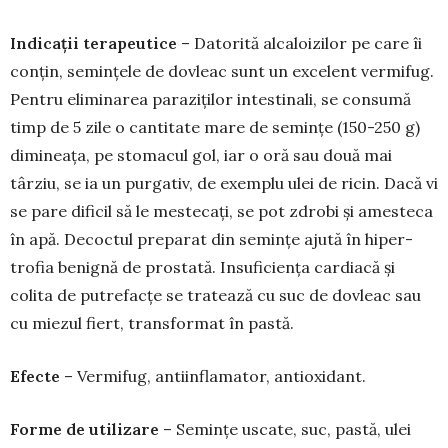
Indicații terapeutice
– Datorită alcaloizilor pe care îi
conțin, se­mințele de dovleac sunt un excelent ver­mifug.
Pentru elimi­na­rea paraziților intes­tinali, se consumă
timp de 5 zile o can­titate mare de semin­țe (150-250 g)
dimi­neața, pe stomacul gol, iar o oră sau două mai
târziu, se ia un purgativ, de exemplu ulei de ricin. Dacă vi
se pare dificil să le mes­tecați, se pot zdrobi și amesteca
în apă. De­coc­tul preparat din se­mințe ajută în hiper­
trofia benignă de prostată. Insuficiența cardiacă și
colita de putrefacțe se tratează cu suc de dovleac sau
cu miezul fiert, transformat în pastă.
Efecte
– Vermifug, antiinflamator, antioxidant.
Forme de utilizare
– Semințe uscate, suc, pastă, ulei