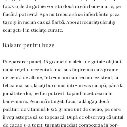
foc. Cojile de gu­tuie vor sta două ore în bain-marie, pe
flacără potrivită. Apa nu trebuie să se înfierbânte prea
tare și în niciun caz să fiarbă. Apoi strecurați uleiul și
scurgeți-l în sticluțe curate.
Balsam pentru buze
Preparare:
puneți 15 grame din uleiul de gutuie ob­ți­nut
după rețeta prezentată mai sus îm­pre­ună cu 5 grame
de ceară de albine, într-un borcan ter­morezistent, la
fel ca mai sus, lăsați borcanul într-un vas cu apă, până la
ju­mătatea lui, pe foc potrivit, topind încet ceara în
bain-marie. Pe urmă stingeți focul, adăugați două
picături de vitamină E și 5 grame unt de cacao, pe care
îl veți aștepta să se topească. După ce observați că untul
de cacao s-a topit, turnați imediat compoziția în bor­