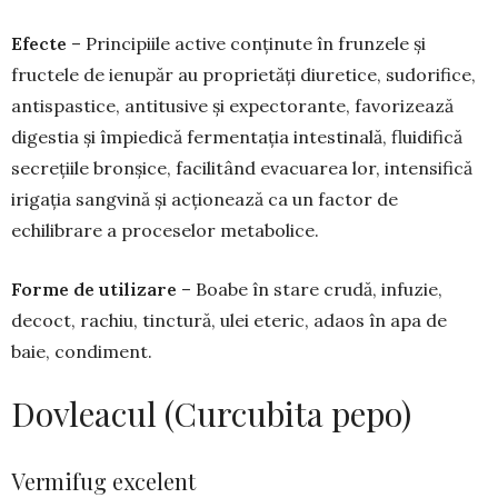
Efecte
– Principiile active conținute în frunzele și
fructele de ienupăr au proprietăți diuretice, sudo­rifice,
antispastice, antitusive și expectorante, favo­rizează
digestia și împiedică fermentația intesti­nală, fluidifică
secrețiile bronșice, facilitând eva­cua­rea lor, intensifică
irigația sangvină și acțio­nează ca un factor de
echilibrare a proceselor me­tabolice.
Forme de utilizare
– Boabe în stare crudă, infuzie,
decoct, rachiu, tinctură, ulei eteric, adaos în apa de
baie, condiment.
Dovleacul (Curcubita pepo)
Vermifug excelent