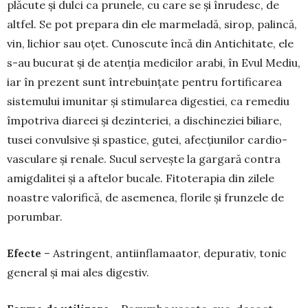
plăcute și dulci ca prunele, cu care se și înrudesc, de
altfel. Se pot prepara din ele marmeladă, sirop, palincă,
vin, lichior sau oțet. Cunoscute încă din Antichitate, ele
s-au bucurat și de atenția medicilor arabi, în Evul Mediu,
iar în prezent sunt întrebuințate pentru fortificarea
sistemului imunitar și stimularea digestiei, ca remediu
împotriva diareei și dezinteriei, a dischineziei biliare,
tusei convulsive și spastice, gutei, afecțiunilor cardio­
vasculare și renale. Sucul servește la gargară contra
amigdalitei și a aftelor bucale. Fitoterapia din zilele
noastre valorifică, de asemenea, florile și frunzele de
porumbar.
Efecte
– Astringent, antiinflamaator, depurativ, tonic
general și mai ales digestiv.