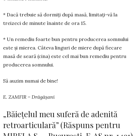
* Dacă trebuie să dormiți după masă, limitați-vă la
treizeci de minute înainte de ora 15.
* Un remediu foarte bun pentru producerea somnului
este și mierea. Câteva lin­guri de miere după fiecare
masă de seară (cina) este cel mai bun reme­diu pentru
producerea somnului.
Să auzim numai de bine!
E. ZAMFIR – Drăgășani
„Băiețelul meu suferă de adenită
retroarticulară” (Răspuns pentru
MIRELA S. – București, F. AS nr. 1491)