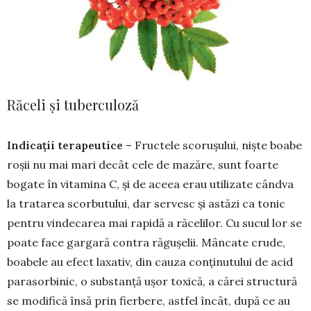
Răceli și tuberculoză
Indicații terapeutice
– Fructele scoru­șului, niște boabe
roșii nu mai mari decât cele de mazăre, sunt foarte
bogate în vitamina C, și de aceea erau utilizate cândva
la tratarea scorbutului, dar servesc și astăzi ca tonic
pentru vindecarea mai rapidă a răcelilor. Cu sucul lor se
poate face gargară contra răgușelii. Mâncate crude,
boabele au efect laxativ, din cauza conți­nutului de acid
parasorbinic, o substanță ușor toxică, a cărei structură
se modi­fică însă prin fierbere, astfel încât, după ce au