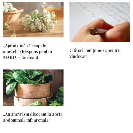
„Ajutați-mă să scap de
Cititorii mulțumesc pentru
amețeli” (Răspuns pentru
vindecări
MARIA – Beclean)
„An anevrism disecant la aorta
abdominală infrarenală”