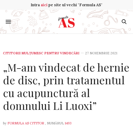
Intra
aici
pe site ul vechi "Formula AS"
CITITORII MULȚUMESC PENTRU VINDECĂRI
27 NOIEMBRIE 2021
„M-am vindecat de hernie
de disc, prin tratamentul
cu acupunctură al
domnului Li Luoxi”
by
FORMULA AS CITITOR
, NUMĂRUL
1493