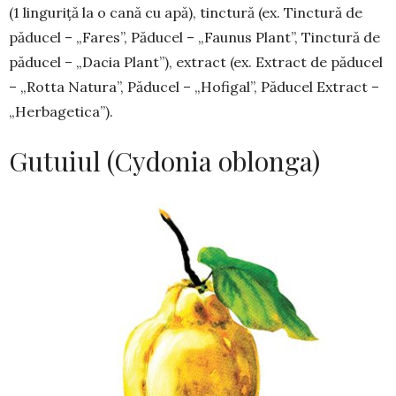
(1 linguriță la o cană cu apă), tinctură (ex. Tinctură de
păducel – „Fares”, Păducel – „Fau­nus Plant”, Tinctură de
păducel – „Dacia Plant”), ex­tract (ex. Extract de păducel
– „Rotta Natura”, Pă­ducel – „Hofigal”, Păducel Extract –
„Herbagetica”).
Gutuiul (Cydonia oblonga)