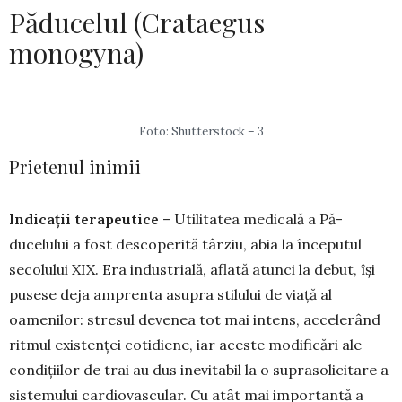
Păducelul (Crataegus
monogyna)
Foto: Shutterstock – 3
Prietenul inimii
Indicații terapeutice
– Utilitatea medicală a Pă­
ducelului a fost descoperită târziu, abia la înce­putul
secolului XIX. Era industrială, aflată atunci la debut, își
pusese deja amprenta asupra stilului de via­ță al
oamenilor: stresul devenea tot mai intens, acce­lerând
ritmul existenței cotidiene, iar aceste modifi­cări ale
condițiilor de trai au dus inevitabil la o su­prasolicitare a
sistemului cardiovascular. Cu atât mai importantă a