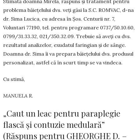
Stimată doamnă Mirela, răspuns și tratament pentru
problema băie­țelului dvs. veți găsi la S.C. ROM­VAC, d-na
dr. Sima Lucica, cu adresa în Șos. Centurii nr. 7,
Voluntari 77190, tel. pentru programare 0737/50.10.60,
0799/31.33.32, 021/350.32.09. Trebuie să aveți cu dvs.
re­zul­tatul analizelor, exudatul farin­gian și de sânge.
Doamna dr. Sima îi va prepara băiețelului dvs. produsul
personalizat, astfel că în scurt timp se va vindeca.
Cu stimă,
MANUELA R.
„Caut un leac pentru paraplegie
flască și contuzie medulară”
(Răspuns pentru GHEORGHE D. –