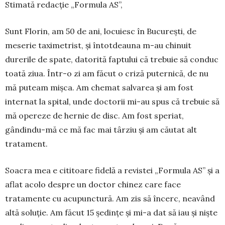
Stimată redacție „Formula AS”,
Sunt Florin, am 50 de ani, locuiesc în Bucu­rești, de
meserie taximetrist, și întotdeauna m-au chi­nuit
durerile de spate, datorită faptului că tre­buie să conduc
toată ziua. Într-o zi am făcut o cri­ză puternică, de nu
mă puteam mișca. Am che­mat sal­varea și am fost
internat la spital, unde doctorii mi-au spus că trebuie să
mă opereze de hernie de disc. Am fost speriat,
gândindu-mă ce mă fac mai târziu și am căutat alt
trata­ment.
Soacra mea e cititoare fidelă a revistei „For­mula AS” și a
aflat acolo despre un doctor chinez care face
tratamente cu acupunctură. Am zis să încerc, neavând
altă soluție. Am făcut 15 ședințe și mi-a dat să iau și niște