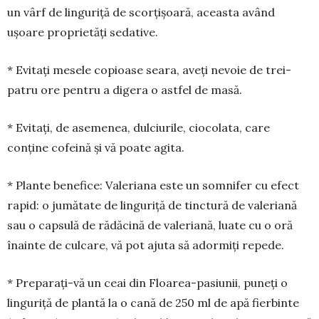
un vârf de linguriță de scorțișoară, aceasta având
ușoare proprietăți sedative.
* Evitați mesele copioase seara, aveți nevoie de trei-
patru ore pentru a digera o astfel de masă.
* Evitați, de asemenea, dulciurile, ciocolata, care
conține cofeină și vă poate agita.
* Plante benefice: Valeriana este un somnifer cu efect
rapid: o jumătate de linguriță de tinctură de valeriană
sau o capsulă de rădăcină de valeriană, luate cu o oră
înainte de culcare, vă pot ajuta să adormiți repede.
* Preparați-vă un ceai din Floarea-pasiunii, puneți o
linguriță de plantă la o cană de 250 ml de apă fierbinte