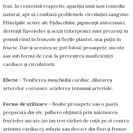
fost, în contextul respectiv, apariția unui nou remediu
natural, apt să combată problemele cir­culației sangvine.
Principiile active ale Păduce­lului, pigmenții antocianici,
derivații flavonelor și acizii triterpenici sunt prezenți în
primul rând în frun­zele și florile plantei, mai puțin în
fructe. Dar și acestea se pot folosi, proaspete, uscate
sau sub formă de ceai, la prevenirea insuficienței
cardiace și circu­latorii.
Efecte
– Tonifierea mușchiului cardiac, dilata­rea
arterelor coronare, scăderea tensiunii arteriale.
Forme de utilizare
– Boabe proaspete sau o pastă
preparată din ele, pulbere obținută prin mă­cinarea
fructelor uscate (se iau trei vârfuri de cuțit pe zi contra
aritmiei cardiace), infuzie sau decoct din flori și frunze