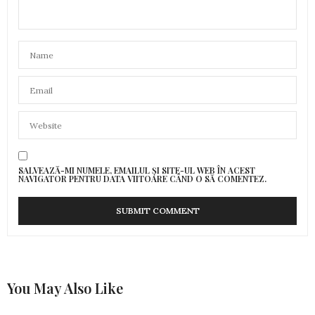
SALVEAZĂ-MI NUMELE, EMAILUL ȘI SITE-UL WEB ÎN ACEST
NAVIGATOR PENTRU DATA VIITOARE CÂND O SĂ COMENTEZ.
You May Also Like