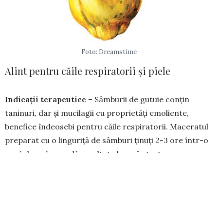
Foto: Dreamstime
Alint pentru căile respiratorii și piele
Indicații terapeutice
– Sâmburii de gutuie conțin
taninuri, dar și mucilagii cu proprietăți emoliente,
benefice îndeo­sebi pentru căile respiratorii. Maceratul
prepa­rat cu o linguriță de sâmburi ținuți 2-3 ore într-o
cană de apă rece dă rezul­tate bune în tratarea
traheitelor și bron­șitelor. Ace­lași remediu, însă cu
timpul de ma­cerare prelungit la 4 ore, se în­trebuin­
țează la comprese locale pentru amelio­rarea he­
moroizilor, eczemelor, es­carelor, arsu­rilor ușoare,