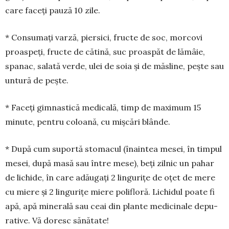
care faceți pau­ză 10 zile.
* Consumați varză, piersici, fructe de soc, morcovi
proaspeți, fructe de cătină, suc proaspăt de lămâie,
spanac, salată verde, ulei de soia și de măsline, peș­te sau
un­tură de pește.
* Faceți gimnastică medicală, timp de maximum 15
minute, pen­tru coloană, cu miș­cări blânde.
* După cum suportă sto­macul (înaintea me­sei, în tim­pul
mesei, după masă sau între mese), beți zil­nic un pahar
de lichide, în care adăugați 2 lin­gurițe de oțet de mere
cu mie­re și 2 lingurițe miere polifloră. Li­chidul poate fi
apă, apă mi­ne­rală sau ceai din plante me­di­ci­nale depu­
rative. Vă doresc să­nătate!