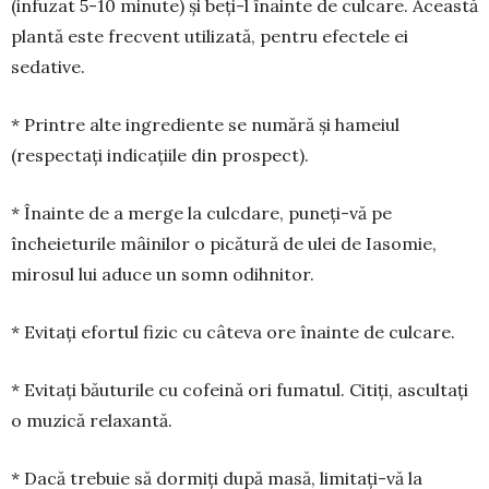
(infuzat 5-10 minute) și beți-l înainte de culcare. Această
plantă este frecvent utilizată, pentru efectele ei
sedative.
* Printre alte ingrediente se numără și hameiul
(respectați indicațiile din prospect).
* Înainte de a merge la culcdare, puneți-vă pe
încheieturile mâinilor o picătură de ulei de Iasomie,
mirosul lui aduce un somn odihnitor.
* Evitați efortul fizic cu câteva ore înainte de culcare.
* Evitați băuturile cu cofeină ori fumatul. Citiți, ascultați
o muzică relaxantă.
* Dacă trebuie să dormiți după masă, limitați-vă la