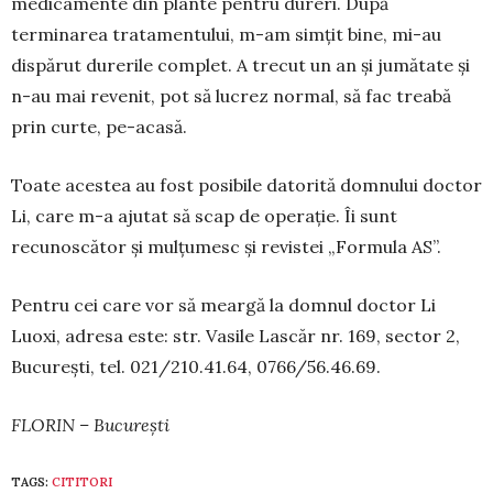
medicamente din plante pentru dureri. După
terminarea tratamen­tului, m-am simțit bine, mi-au
dispărut durerile complet. A trecut un an și jumă­tate și
n-au mai revenit, pot să lucrez nor­mal, să fac treabă
prin curte, pe-acasă.
Toate acestea au fost posibile datorită dom­nului doctor
Li, care m-a ajutat să scap de ope­rație. Îi sunt
recunoscător și mulțumesc și revistei „Formula AS”.
Pentru cei care vor să meargă la domnul doctor Li
Luoxi, adresa este: str. Vasile Lascăr nr. 169, sector 2,
București, tel. 021/210.41.64, 0766/56.46.69.
FLORIN – București
TAGS:
CITITORI