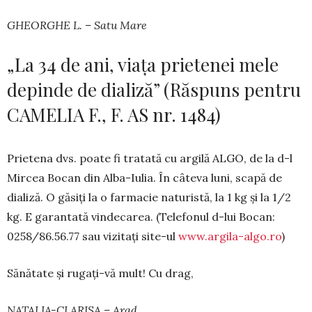
GHEORGHE L. – Satu Mare
„La 34 de ani, viața prietenei mele
depinde de dializă” (Răspuns pentru
CAMELIA F., F. AS nr. 1484)
Prietena dvs. poate fi tratată cu argilă ALGO, de la d-l
Mircea Bocan din Alba-Iulia. În câteva luni, scapă de
dializă. O găsiți la o farmacie na­tu­ristă, la 1 kg și la 1/2
kg. E garantată vindecarea. (Tele­fonul d-lui Bocan:
0258/86.56.77 sau vizitați site-ul
www.argila-algo.ro
)
Sănătate și rugați-vă mult! Cu drag,
NATALIA-CLARISA – Arad