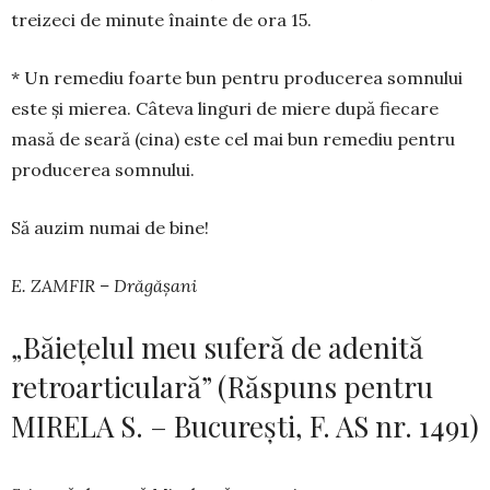
treizeci de minute înainte de ora 15.
* Un remediu foarte bun pentru producerea somnului
este și mierea. Câteva lin­guri de miere după fiecare
masă de seară (cina) este cel mai bun reme­diu pentru
producerea somnului.
Să auzim numai de bine!
E. ZAMFIR – Drăgășani
„Băiețelul meu suferă de adenită
retroarticulară” (Răspuns pentru
MIRELA S. – București, F. AS nr. 1491)