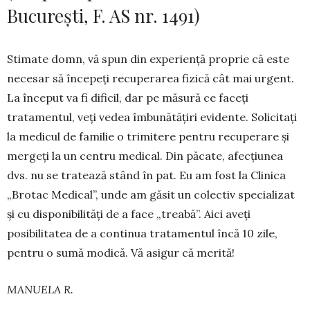
București, F. AS nr. 1491)
Stimate domn, vă spun din experiență proprie că este
necesar să începeți recuperarea fizică cât mai urgent.
La început va fi dificil, dar pe măsură ce faceți
tratamentul, veți vedea îmbunătățiri evi­dente. Soli­citați
la medicul de familie o trimitere pentru recu­perare și
mergeți la un centru medical. Din păcate, afecțiunea
dvs. nu se tratează stând în pat. Eu am fost la Clinica
„Brotac Medical”, unde am găsit un colectiv specializat
și cu disponibilități de a face „treabă”. Aici aveți
posibilitatea de a continua tratamentul încă 10 zile,
pentru o sumă modică. Vă asigur că merită!
MANUELA R.