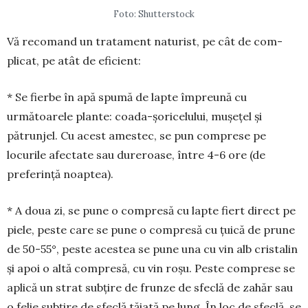
Foto: Shutterstock
Vă recomand un tratament naturist, pe cât de com­
plicat, pe atât de eficient:
* Se fierbe în apă spumă de lapte împreună cu
următoarele plante: coada-șo­ri­ce­lului, mușețel și
pătrunjel. Cu acest amestec, se pun comprese pe
locurile afectate sau dureroase, între 4-6 ore (de
preferință noaptea).
* A doua zi, se pune o com­presă cu lapte fiert direct pe
pie­le, peste care se pune o compresă cu țuică de prune
de 50-55°, peste acestea se pune una cu vin alb cristalin
și apoi o altă compresă, cu vin roșu. Peste comprese se
apli­că un strat subțire de frunze de sfeclă de zahăr sau
o felie sub­țire de sfeclă tă­iată pe lung. În loc de sfeclă, se