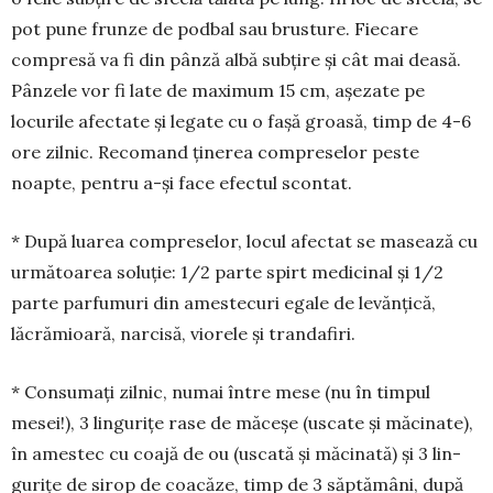
pot pune frunze de podbal sau brus­tu­re. Fiecare
compresă va fi din pânză albă subțire și cât mai deasă.
Pânzele vor fi late de maximum 15 cm, așezate pe
locurile afec­tate și legate cu o fașă groa­să, timp de 4-6
ore zilnic. Re­co­mand ținerea com­pre­selor peste
noapte, pen­tru a-și face efec­tul scontat.
* Du­pă luarea com­preselor, locul afectat se masează cu
următoarea soluție: 1/2 parte spirt medicinal și 1/2
parte par­fu­muri din amestecuri egale de levănțică,
lăcrămioară, narcisă, viorele și tran­da­firi.
* Consumați zilnic, numai între me­se (nu în timpul
mesei!), 3 lingurițe rase de măceșe (uscate și măcinate),
în ames­tec cu coajă de ou (uscată și mă­ci­nată) și 3 lin­
gurițe de sirop de coacăze, timp de 3 săp­tămâni, după