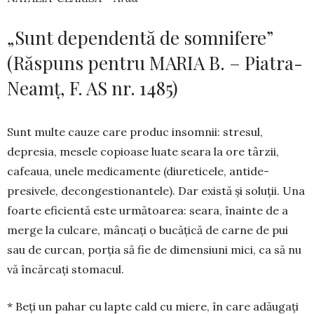
„Sunt dependentă de somnifere”
(Răspuns pentru MARIA B. – Piatra-
Neamț, F. AS nr. 1485)
Sunt multe cauze care produc insomnii: stresul,
depresia, mesele copioase luate seara la ore târzii,
cafeaua, unele medicamente (diureticele, antide­
presivele, decongestionantele). Dar există și soluții. Una
foarte eficientă este următoarea: seara, înainte de a
merge la culcare, mâncați o bucățică de carne de pui
sau de curcan, porția să fie de dimensiuni mici, ca să nu
vă încărcați stomacul.
* Beți un pahar cu lapte cald cu miere, în care adăugați