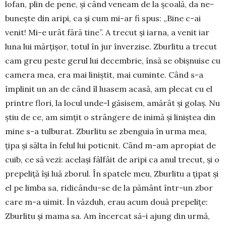
lofan, plin de pene, și când ve­neam de la școală, da ne­
bunește din aripi, ca și cum mi-ar fi spus: „Bine c-ai
venit! Mi-e urât fără tine”. A trecut și iar­na, a venit iar
luna lui măr­ți­șor, totul în jur înver­zise. Zburlitu a trecut
cam greu peste gerul lui decembrie, însă se obișnuise cu
camera mea, era mai liniștit, mai cuminte. Când s-a
împlinit un an de când îl lua­sem acasă, am plecat cu el
printre flori, la locul unde-l gă­sisem, amă­rât și golaș. Nu
știu de ce, am sim­țit o strângere de ini­mă și li­niș­tea din
mine s-a tulbu­rat. Zburlitu se zbenguia în urma mea,
țipa și sălta în felul lui po­tic­nit. Când m-am apropiat de
cuib, ce să vezi: ace­lași fâlfâit de aripi ca anul tre­cut, și o
prepeliță își luă zborul. În spatele meu, Zburlitu a țipat și
el pe limba sa, ridicându-se de la pă­mânt într-un zbor
care m-a uimit. În văzduh, erau acum două prepe­lițe:
Zburlitu și mama sa. Am în­cercat să-i ajung din ur­mă,