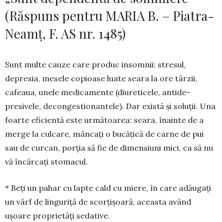
(Răspuns pentru MARIA B. – Piatra-
Neamț, F. AS nr. 1485)
Sunt multe cauze care produc insomnii: stresul,
depresia, mesele copioase luate seara la ore târzii,
cafeaua, unele medicamente (diureticele, antide­
presivele, decongestionantele). Dar există și soluții. Una
foarte eficientă este următoarea: seara, înainte de a
merge la culcare, mâncați o bucățică de carne de pui
sau de curcan, porția să fie de dimensiuni mici, ca să nu
vă încărcați stomacul.
* Beți un pahar cu lapte cald cu miere, în care adăugați
un vârf de linguriță de scorțișoară, aceasta având
ușoare proprietăți sedative.