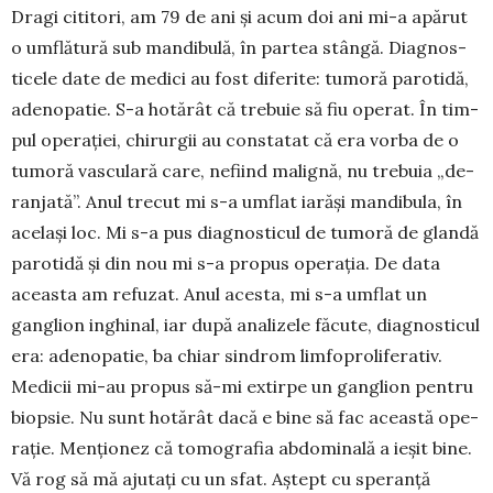
Dragi cititori, am 79 de ani și acum doi ani mi-a apă­rut
o umflătură sub mandibulă, în par­tea stângă. Diag­nos­
ticele date de medici au fost diferite: tumoră paro­tidă,
adenopatie. S-a ho­tărât că trebuie să fiu operat. În tim­
pul operației, chirurgii au constatat că era vorba de o
tumoră vas­culară care, nefiind malignă, nu trebuia „de­
ranjată”. Anul trecut mi s-a umflat iarăși man­­di­bula, în
ace­lași loc. Mi s-a pus diagnos­ticul de tumoră de glandă
paro­tidă și din nou mi s-a pro­pus operația. De data
aceasta am refuzat. Anul acesta, mi s-a umflat un
ganglion in­ghinal, iar du­pă analizele fă­cute, diag­nosticul
era: adeno­patie, ba chiar sindrom limfopro­li­ferativ.
Medicii mi-au propus să-mi extirpe un ganglion pen­tru
biopsie. Nu sunt ho­tărât dacă e bine să fac această ope­
rație. Men­ționez că to­mo­gra­fia abdominală a ieșit bine.
Vă rog să mă aju­tați cu un ­sfat. Aș­tept cu spe­­ranță