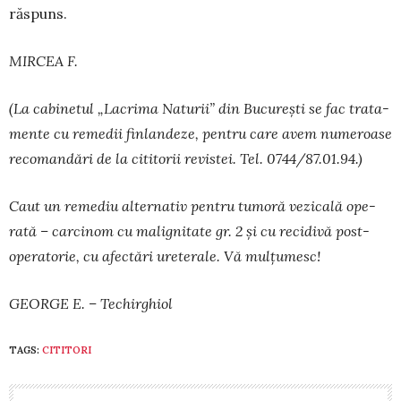
răspuns.
MIRCEA F.
(La cabinetul „Lacrima Natu­rii” din București se fac trata­
mente cu remedii finlandeze, pen­tru care avem numeroase
reco­mandări de la cititorii revistei. Tel. 0744/87.01.94.)
Caut un remediu alter­nativ pentru tumoră ve­­zicală ope­
rată – carcinom cu malig­nitate gr. 2 și cu reci­divă post-
opera­torie, cu afec­­tări ure­terale. Vă mul­țu­mesc!
GEORGE E. – Techirghiol
TAGS:
CITITORI