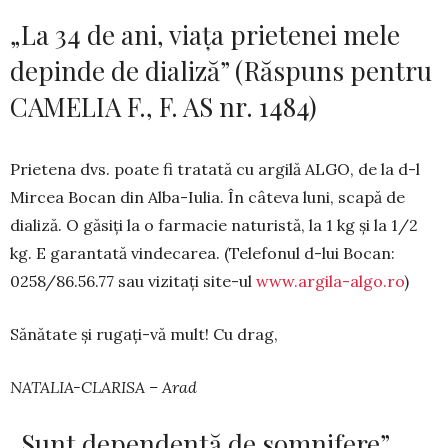
„La 34 de ani, viața prietenei mele
depinde de dializă” (Răspuns pentru
CAMELIA F., F. AS nr. 1484)
Prietena dvs. poate fi tratată cu argilă ALGO, de la d-l
Mircea Bocan din Alba-Iulia. În câteva luni, scapă de
dializă. O găsiți la o farmacie na­tu­ristă, la 1 kg și la 1/2
kg. E garantată vindecarea. (Tele­fonul d-lui Bocan:
0258/86.56.77 sau vizitați site-ul
www.argila-algo.ro
)
Sănătate și rugați-vă mult! Cu drag,
NATALIA-CLARISA – Arad
„Sunt dependentă de somnifere”