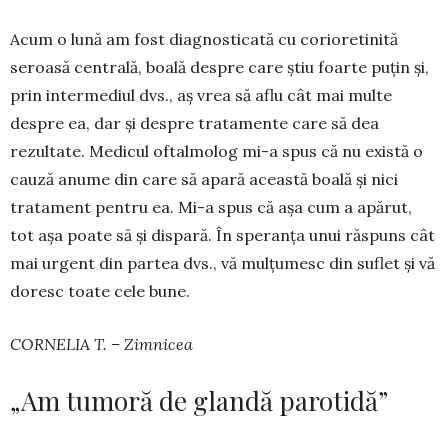
Acum o lună am fost diagnosticată cu corio­retinită
seroasă centrală, boală despre care știu foarte puțin și,
prin intermediul dvs., aș vrea să aflu cât mai multe
despre ea, dar și despre trata­mente care să dea
rezultate. Medicul oftal­molog mi-a spus că nu există o
cauză anu­me din care să apară această boală și nici
tratament pen­tru ea. Mi-a spus că așa cum a apărut,
tot așa poate să și dispară. În speranța unui răs­puns cât
mai urgent din partea dvs., vă mul­țumesc din suflet și vă
doresc toate cele bune.
CORNELIA T. – Zimnicea
„Am tumoră de glandă parotidă”