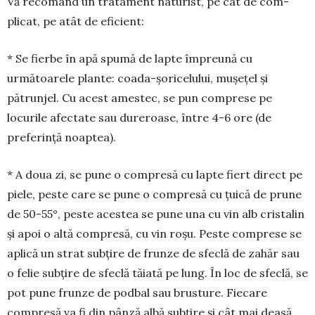
Vă recomand un tratament naturist, pe cât de com­
plicat, pe atât de eficient:
* Se fierbe în apă spumă de lapte împreună cu
următoarele plante: coada-șo­ri­ce­lului, mușețel și
pătrunjel. Cu acest amestec, se pun comprese pe
locurile afectate sau dureroase, între 4-6 ore (de
preferință noaptea).
* A doua zi, se pune o com­presă cu lapte fiert direct pe
pie­le, peste care se pune o compresă cu țuică de prune
de 50-55°, peste acestea se pune una cu vin alb cristalin
și apoi o altă compresă, cu vin roșu. Peste comprese se
apli­că un strat subțire de frunze de sfeclă de zahăr sau
o felie sub­țire de sfeclă tă­iată pe lung. În loc de sfeclă, se
pot pune frunze de podbal sau brus­tu­re. Fiecare
compresă va fi din pânză albă subțire și cât mai deasă.