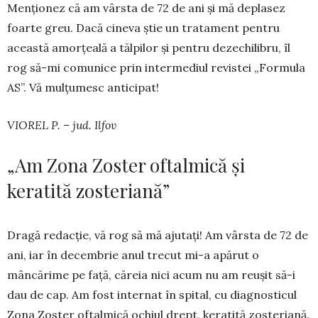
Menționez că am vârsta de 72 de ani și mă deplasez
foarte greu. Dacă cineva știe un tratament pentru
această amor­țeală a tălpilor și pentru dezechilibru, îl
rog să-mi comunice prin intermediul revistei „For­mula
AS”. Vă mulțumesc anticipat!
VIOREL P. – jud. Ilfov
„Am Zona Zoster oftalmică și
keratită zosteriană”
Dragă redacție, vă rog să mă ajutați! Am vârsta de 72 de
ani, iar în decembrie anul trecut mi-a apărut o
mâncărime pe față, că­reia nici acum nu am reușit să-i
dau de cap. Am fost internat în spital, cu diagnosticul
Zona Zoster oftalmică ochiul drept, keratită zosteriană.