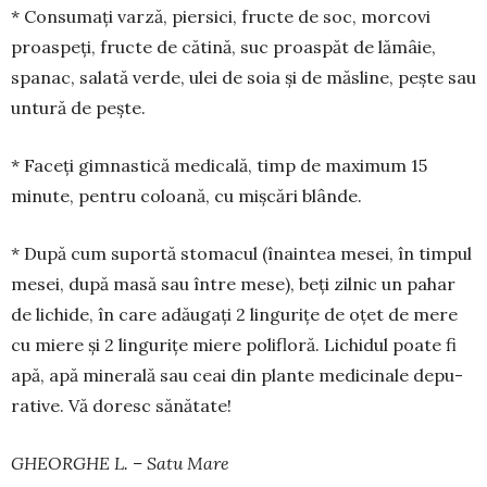
* Consumați varză, piersici, fructe de soc, morcovi
proaspeți, fructe de cătină, suc proaspăt de lămâie,
spanac, salată verde, ulei de soia și de măsline, peș­te sau
un­tură de pește.
* Faceți gimnastică medicală, timp de maximum 15
minute, pen­tru coloană, cu miș­cări blânde.
* După cum suportă sto­macul (înaintea me­sei, în tim­pul
mesei, după masă sau între mese), beți zil­nic un pahar
de lichide, în care adăugați 2 lin­gurițe de oțet de mere
cu mie­re și 2 lingurițe miere polifloră. Li­chidul poate fi
apă, apă mi­ne­rală sau ceai din plante me­di­ci­nale depu­
rative. Vă doresc să­nătate!
GHEORGHE L. – Satu Mare