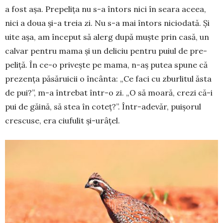
a fost așa. Prepelița nu s-a întors nici în seara aceea,
nici a doua și-a treia zi. Nu s-a mai întors nicio­dată. Și
uite așa, am în­ce­put să alerg după muște prin casă, un
cal­var pen­tru mama și un de­liciu pentru puiul de pre­
peliță. În ce-o pri­vește pe mama, n-aș putea spu­ne că
prezența păsă­ruicii o în­cânta: „Ce faci cu zbur­litul ăsta
de pui?”, m-a între­bat într-o zi. „O să moară, crezi că-i
pui de gă­i­nă, să stea în coteț?”. În­tr-ade­văr, pui­șo­rul
cres­cuse, era ciufulit și-urâ­țel.