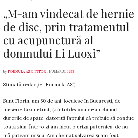
„M-am vindecat de hernie
de disc, prin tratamentul
cu acupunctură al
domnului Li Luoxi”
by
FORMULA AS CITITOR
, NUMĂRUL
1493
Stimată redacție „Formula AS”,
Sunt Florin, am 50 de ani, locuiesc în Bucu­rești, de
meserie taximetrist, și întotdeauna m-au chi­nuit
durerile de spate, datorită faptului că tre­buie să conduc
toată ziua. Într-o zi am făcut o cri­ză puternică, de nu
mă puteam mișca. Am che­mat sal­varea și am fost