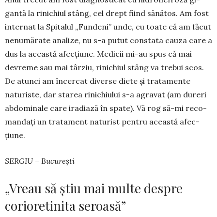
gantă la rinichiul stâng, cel drept fiind sănătos. Am fost
internat la Spitalul „Fundeni” un­de, cu toate că am făcut
ne­numă­rate analize, nu s-a putut constata cauza care a
dus la această afec­țiu­ne. Medicii mi-au spus că mai
devreme sau mai târziu, rinichiul stâng va trebui scos.
De atunci am încercat diverse diete și trata­men­te
naturiste, dar starea ri­nichiului s-a agravat (am du­reri
abdominale care iradiază în spate). Vă rog să-mi reco­
man­dați un trata­ment na­tu­rist pentru această afec­
țiune.
SERGIU – București
„Vreau să știu mai multe despre
corioretinita seroasă”