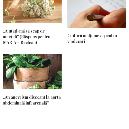
„Ajutați-mă să scap de
Cititorii mulțumesc pentru
amețeli” (Răspuns pentru
vindecări
MARIA – Beclean)
„An anevrism disecant la aorta
abdominală infrarenală”