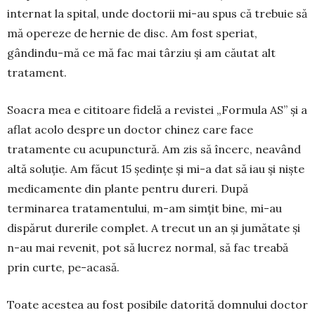
internat la spital, unde doctorii mi-au spus că trebuie să
mă opereze de hernie de disc. Am fost speriat,
gândindu-mă ce mă fac mai târziu și am căutat alt
trata­ment.
Soacra mea e cititoare fidelă a revistei „For­mula AS” și a
aflat acolo despre un doctor chinez care face
tratamente cu acupunctură. Am zis să încerc, neavând
altă soluție. Am făcut 15 ședințe și mi-a dat să iau și niște
medicamente din plante pentru dureri. După
terminarea tratamen­tului, m-am simțit bine, mi-au
dispărut durerile complet. A trecut un an și jumă­tate și
n-au mai revenit, pot să lucrez nor­mal, să fac treabă
prin curte, pe-acasă.
Toate acestea au fost posibile datorită dom­nului doctor