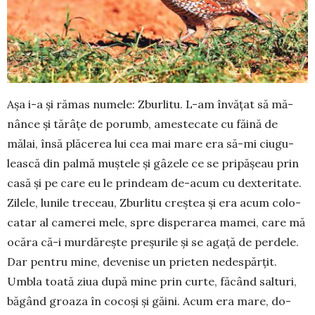
Așa i-a și rămas numele: Zbur­litu. L-am învățat să mă­
nânce și tă­râțe de porumb, ames­tecate cu făină de
mălai, însă plăcerea lui cea mai ma­re era să-mi ciugu­
leas­că din pal­mă muștele și gâzele ce se pri­pă­șeau prin
casă și pe care eu le prindeam de-acum cu dexte­ri­ta­te.
Zilele, lunile tre­ceau, Zbur­litu creș­­­­tea și era acum colo­
catar al ca­merei mele, spre dispe­rarea ma­mei, care mă
ocăra că-i murdă­rește preșurile și se agață de per­dele.
Dar pentru mine, de­ve­nise un prie­ten nedespărțit.
Umbla toată ziua du­pă mine prin curte, făcând sal­turi,
băgând groa­za în cocoși și găini. Acum era mare, do­