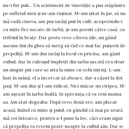
nu-i fur puii… Un sentiment de vinovăție a pus stăpânire
pe sufletul meu și m-am rușinat. M-am uitat în jur, să nu
mă vadă cineva, am pus iarăși puii în cuib, acoperindu-i
cu niște fire uscate de iarbă, și-am pornit că­tre casă, cu
trifoiul în brațe. Dar peste vreo câteva zile, un gând
ascuns îmi da ghes să merg să văd ce mai fac puișorii de
pre­peliță. M-am dus iarăși la locul cu pri­cina, am găsit
cuibul, dar în culcu­șul împletit din iar­ba us­cată era doar
un singur pui care se uita la mine cu ochi mirați. L-am
luat în mână, el a încercat să zboare, dar a căzut la doi
pași. M-am dus și l-am ridicat. Nici măcar nu ciri­pea. M-
am așezat în iarba înal­tă, în speranța că va veni ma­ma
sa. Am stat degeaba. După vreo două ore, am plecat
acasă, luând cu mine și puiul, cu gândul că mai pe seară
mă voi întoarce, pentru a-l pune la loc, căci eram sigur
că pre­pe­lița va re­veni peste noap­te la cuibul său. Dar n-