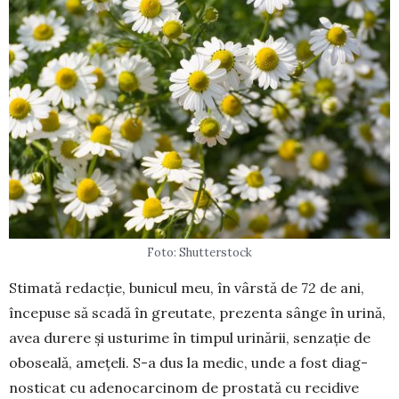
Foto: Shutterstock
Stimată redacție, bunicul meu, în vârstă de 72 de ani,
începuse să scadă în greutate, pre­zenta sânge în urină,
avea durere și usturime în timpul urinării, senzație de
obo­seală, amețeli. S-a dus la medic, unde a fost diag­
nos­ticat cu ade­nocarcinom de pros­tată cu recidive