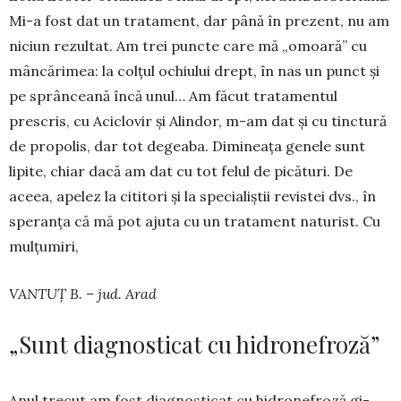
Mi-a fost dat un tratament, dar până în prezent, nu am
niciun rezultat. Am trei puncte care mă „omoa­ră” cu
mâncărimea: la colțul ochiului drept, în nas un punct și
pe sprânceană încă unul… Am făcut tratamentul
prescris, cu Aci­clovir și Alindor, m-am dat și cu tinctură
de propolis, dar tot degeaba. Di­mineața genele sunt
lipite, chiar dacă am dat cu tot felul de picături. De
aceea, apelez la cititori și la specialiștii revistei dvs., în
speranța că mă pot ajuta cu un tratament naturist. Cu
mulțumiri,
VANTUȚ B. – jud. Arad
„Sunt diagnosticat cu hidronefroză”
Anul trecut am fost diag­nosticat cu hi­dro­nefroză gi­