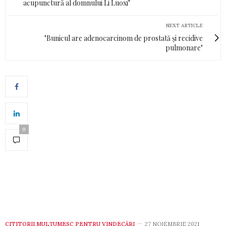
acupunctură al domnului Li Luoxi"
NEXT ARTICLE
"Bunicul are adenocarcinom de prostată și recidive
pulmonare"
0
CITITORII MULȚUMESC PENTRU VINDECĂRI
27 NOIEMBRIE 2021