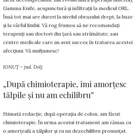
Gamma Knife, acupunctură și infiltrații la me­dicul ORL.
Însă tot mai are dureri la nivelul obrazului drept, la buze
și la vârful limbii. Vă rog frumos să ne recomandați
terapeuți sau doc­tori din țară sau străinătate, sau
centre medicale care au avut succes în tratarea acestei
afecțiuni. Vă mulțumesc!
IONUȚ – jud. Dolj
„După chimioterapie, îmi amorțesc
tălpile și nu am echilibru”
Stimată redacție, după operația de colon, am făcut
chimioterapie. În urma acestui trata­ment am rămas cu
o amorțeală a tălpilor și cu un dezechilibru pronunțat.