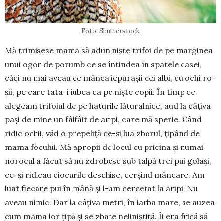
Foto: Shutterstock
Mă trimisese mama să adun niște trifoi de pe marginea
unui ogor de porumb ce se întindea în spa­te­le casei,
căci nu mai aveau ce mân­ca iepurașii cei albi, cu ochi ro­
șii, pe care tata-i iubea ca pe niș­te copii. În timp ce
alegeam tri­foiul de pe ha­turile lăturalnice, aud la câțiva
pași de mine un fâl­fâit de aripi, care mă sperie. Când
ridic ochii, văd o prepeliță ce-și lua zbo­rul, țipând de
mama focu­lui. Mă apropii de locul cu pricina și numai
norocul a făcut să nu zdro­besc sub talpă trei pui golași,
ce-și ridicau ciocu­rile deschise, cerșind mâncare. Am
luat fiecare pui în mână și l-am cer­cetat la aripi. Nu
aveau nimic. Dar la câți­va metri, în iarba mare, se auzea
cum mama lor țipă și se zbate ne­liniștită. Îi era frică să