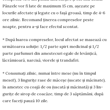
Pânzele vor fi late de maximum 15 cm, așezate pe
locurile afec­tate și legate cu o fașă groa­să, timp de 4-6
ore zilnic. Re­co­mand ținerea com­pre­selor peste
noapte, pen­tru a-și face efec­tul scontat.
* Du­pă luarea com­preselor, locul afectat se masează cu
următoarea soluție: 1/2 parte spirt medicinal și 1/2
parte par­fu­muri din amestecuri egale de levănțică,
lăcrămioară, narcisă, viorele și tran­da­firi.
* Consumați zilnic, numai între me­se (nu în timpul
mesei!), 3 lingurițe rase de măceșe (uscate și măcinate),
în ames­tec cu coajă de ou (uscată și mă­ci­nată) și 3 lin­
gurițe de sirop de coacăze, timp de 3 săp­tămâni, după
care faceți pau­ză 10 zile.