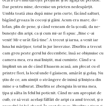
ocăra că-i murdă­rește preșurile și se agață de per­dele.
Dar pentru mine, de­ve­nise un prie­ten nedespărțit.
Umbla toată ziua du­pă mine prin curte, făcând sal­turi,
băgând groa­za în cocoși și găini. Acum era mare, do­
lofan, plin de pene, și când ve­neam de la școală, da ne­
bunește din aripi, ca și cum mi-ar fi spus: „Bine c-ai
venit! Mi-e urât fără tine”. A trecut și iar­na, a venit iar
luna lui măr­ți­șor, totul în jur înver­zise. Zburlitu a trecut
cam greu peste gerul lui decembrie, însă se obișnuise cu
camera mea, era mai liniștit, mai cuminte. Când s-a
împlinit un an de când îl lua­sem acasă, am plecat cu el
printre flori, la locul unde-l gă­sisem, amă­rât și golaș. Nu
știu de ce, am sim­țit o strângere de ini­mă și li­niș­tea din
mine s-a tulbu­rat. Zburlitu se zbenguia în urma mea,
țipa și sălta în felul lui po­tic­nit. Când m-am apropiat de
cuib, ce să vezi: ace­lași fâlfâit de aripi ca anul tre­cut, și o