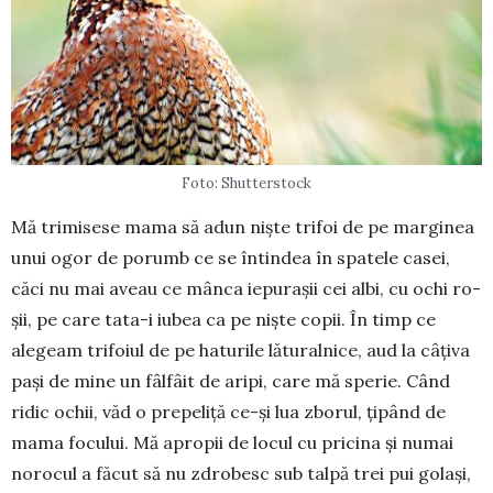
Foto: Shutterstock
Mă trimisese mama să adun niște trifoi de pe marginea
unui ogor de porumb ce se întindea în spa­te­le casei,
căci nu mai aveau ce mân­ca iepurașii cei albi, cu ochi ro­
șii, pe care tata-i iubea ca pe niș­te copii. În timp ce
alegeam tri­foiul de pe ha­turile lăturalnice, aud la câțiva
pași de mine un fâl­fâit de aripi, care mă sperie. Când
ridic ochii, văd o prepeliță ce-și lua zbo­rul, țipând de
mama focu­lui. Mă apropii de locul cu pricina și numai
norocul a făcut să nu zdro­besc sub talpă trei pui golași,