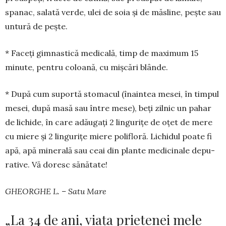
spanac, salată verde, ulei de soia și de măsline, peș­te sau
un­tură de pește.
* Faceți gimnastică medicală, timp de maximum 15
minute, pen­tru coloană, cu miș­cări blânde.
* După cum suportă sto­macul (înaintea me­sei, în tim­pul
mesei, după masă sau între mese), beți zil­nic un pahar
de lichide, în care adăugați 2 lin­gurițe de oțet de mere
cu mie­re și 2 lingurițe miere polifloră. Li­chidul poate fi
apă, apă mi­ne­rală sau ceai din plante me­di­ci­nale depu­
rative. Vă doresc să­nătate!
GHEORGHE L. – Satu Mare
„La 34 de ani, viața prietenei mele