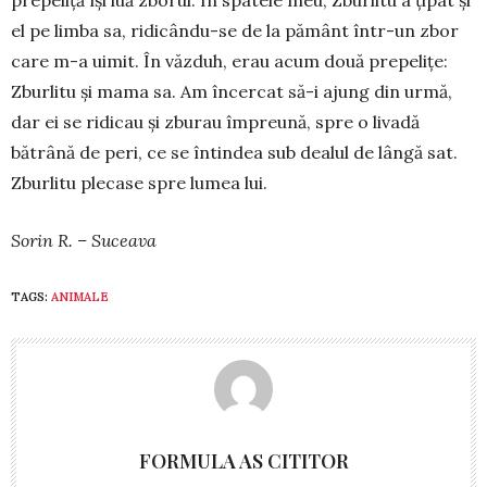
prepeliță își luă zborul. În spatele meu, Zburlitu a țipat și
el pe limba sa, ridicându-se de la pă­mânt într-un zbor
care m-a uimit. În văzduh, erau acum două prepe­lițe:
Zburlitu și mama sa. Am în­cercat să-i ajung din ur­mă,
dar ei se ridicau și zburau îm­preună, spre o livadă
bătrână de peri, ce se întindea sub dealul de lângă sat.
Zburlitu plecase spre lumea lui.
Sorin R. – Suceava
TAGS:
ANIMALE
FORMULA AS CITITOR