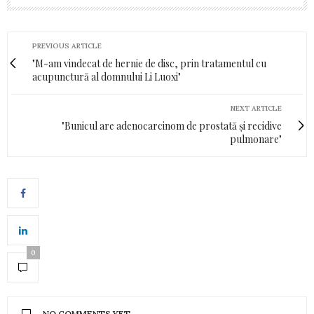
PREVIOUS ARTICLE
"M-am vindecat de hernie de disc, prin tratamentul cu
acupunctură al domnului Li Luoxi"
NEXT ARTICLE
"Bunicul are adenocarcinom de prostată și recidive
pulmonare"
0
NO COMMENTS YET