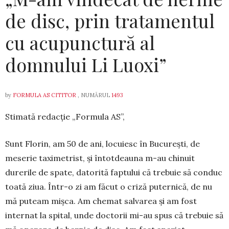
de disc, prin tratamentul
cu acupunctură al
domnului Li Luoxi”
by
FORMULA AS CITITOR
, NUMĂRUL
1493
Stimată redacție „Formula AS”,
Sunt Florin, am 50 de ani, locuiesc în Bucu­rești, de
meserie taximetrist, și întotdeauna m-au chi­nuit
durerile de spate, datorită faptului că tre­buie să conduc
toată ziua. Într-o zi am făcut o cri­ză puternică, de nu
mă puteam mișca. Am che­mat sal­varea și am fost
internat la spital, unde doctorii mi-au spus că trebuie să