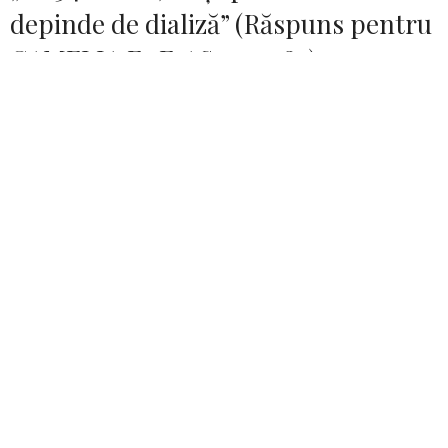
depinde de dializă” (Răspuns pentru
CAMELIA F., F. AS nr. 1484)
Prietena dvs. poate fi tratată cu argilă ALGO, de la d-l
Mircea Bocan din Alba-Iulia. În câteva luni, scapă de
dializă. O găsiți la o farmacie na­tu­ristă, la 1 kg și la 1/2
kg. E garantată vindecarea. (Tele­fonul d-lui Bocan:
0258/86.56.77 sau vizitați site-ul
www.argila-algo.ro
)
Sănătate și rugați-vă mult! Cu drag,
NATALIA-CLARISA – Arad
„Sunt dependentă de somnifere”
(Răspuns pentru MARIA B. – Piatra-