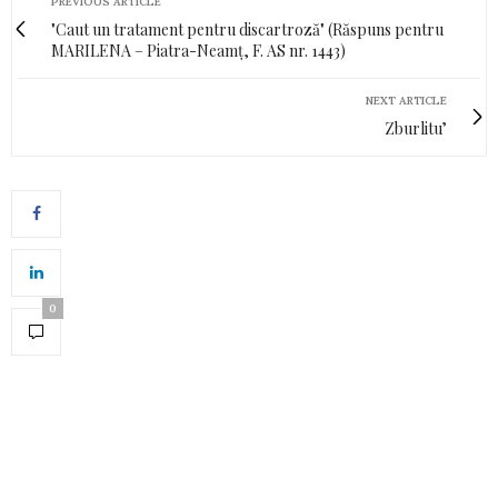
PREVIOUS ARTICLE
"Caut un tratament pentru discartroză" (Răspuns pentru
MARILENA – Piatra-Neamț, F. AS nr. 1443)
NEXT ARTICLE
Zburlitu’
0