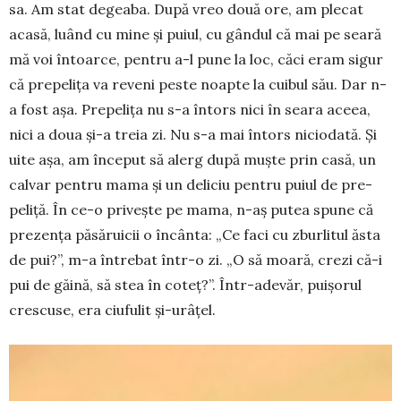
sa. Am stat degeaba. După vreo două ore, am plecat
acasă, luând cu mine și puiul, cu gândul că mai pe seară
mă voi întoarce, pentru a-l pune la loc, căci eram sigur
că pre­pe­lița va re­veni peste noap­te la cuibul său. Dar n-
a fost așa. Prepelița nu s-a întors nici în seara aceea,
nici a doua și-a treia zi. Nu s-a mai întors nicio­dată. Și
uite așa, am în­ce­put să alerg după muște prin casă, un
cal­var pen­tru mama și un de­liciu pentru puiul de pre­
peliță. În ce-o pri­vește pe mama, n-aș putea spu­ne că
prezența păsă­ruicii o în­cânta: „Ce faci cu zbur­litul ăsta
de pui?”, m-a între­bat într-o zi. „O să moară, crezi că-i
pui de gă­i­nă, să stea în coteț?”. În­tr-ade­văr, pui­șo­rul
cres­cuse, era ciufulit și-urâ­țel.