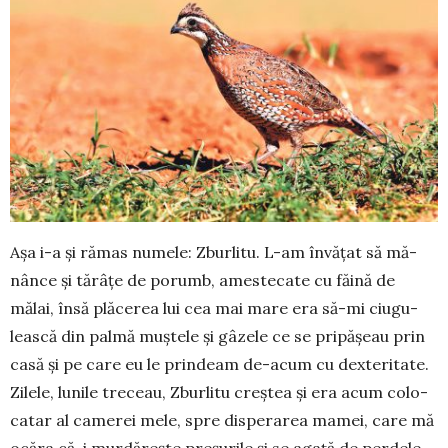
Așa i-a și rămas numele: Zbur­litu. L-am învățat să mă­
nânce și tă­râțe de porumb, ames­tecate cu făină de
mălai, însă plăcerea lui cea mai ma­re era să-mi ciugu­
leas­că din pal­mă muștele și gâzele ce se pri­pă­șeau prin
casă și pe care eu le prindeam de-acum cu dexte­ri­ta­te.
Zilele, lunile tre­ceau, Zbur­litu creș­­­­tea și era acum colo­
catar al ca­merei mele, spre dispe­rarea ma­mei, care mă