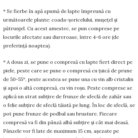
* Se fierbe în apă spumă de lapte împreună cu
următoarele plante: coada-șo­ri­ce­lului, mușețel și
pătrunjel. Cu acest amestec, se pun comprese pe
locurile afectate sau dureroase, între 4-6 ore (de
preferință noaptea).
* A doua zi, se pune o com­presă cu lapte fiert direct pe
pie­le, peste care se pune o compresă cu țuică de prune
de 50-55°, peste acestea se pune una cu vin alb cristalin
și apoi o altă compresă, cu vin roșu. Peste comprese se
apli­că un strat subțire de frunze de sfeclă de zahăr sau
o felie sub­țire de sfeclă tă­iată pe lung. În loc de sfeclă, se
pot pune frunze de podbal sau brus­tu­re. Fiecare
compresă va fi din pânză albă subțire și cât mai deasă.
Pânzele vor fi late de maximum 15 cm, așezate pe