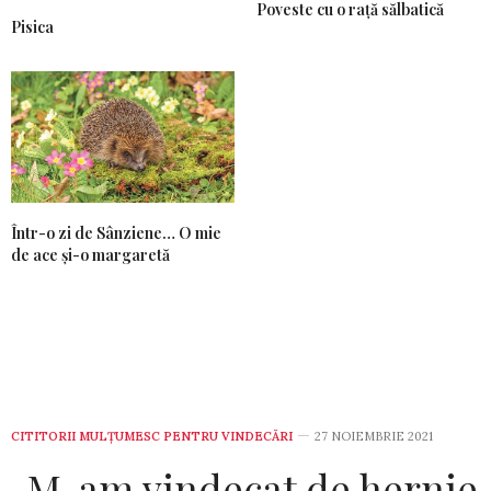
Poveste cu o rață sălbatică
Pisica
Într-o zi de Sânziene… O mie
de ace și-o margaretă
CITITORII MULȚUMESC PENTRU VINDECĂRI
27 NOIEMBRIE 2021
„M-am vindecat de hernie