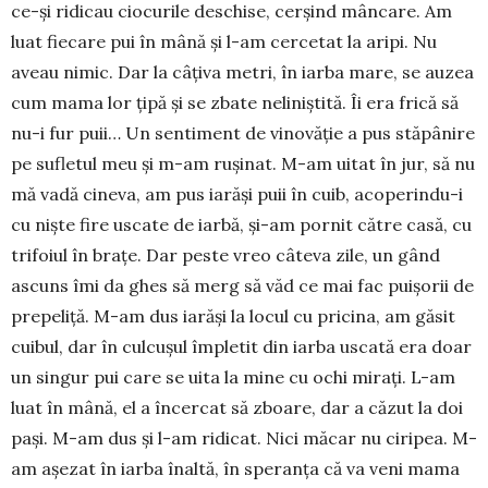
ce-și ridicau ciocu­rile deschise, cerșind mâncare. Am
luat fiecare pui în mână și l-am cer­cetat la aripi. Nu
aveau nimic. Dar la câți­va metri, în iarba mare, se auzea
cum mama lor țipă și se zbate ne­liniștită. Îi era frică să
nu-i fur puii… Un sentiment de vinovăție a pus stăpânire
pe sufletul meu și m-am rușinat. M-am uitat în jur, să nu
mă vadă cineva, am pus iarăși puii în cuib, acoperindu-i
cu niște fire uscate de iarbă, și-am pornit că­tre casă, cu
trifoiul în brațe. Dar peste vreo câteva zile, un gând
ascuns îmi da ghes să merg să văd ce mai fac puișorii de
pre­peliță. M-am dus iarăși la locul cu pri­cina, am găsit
cuibul, dar în culcu­șul împletit din iar­ba us­cată era doar
un singur pui care se uita la mine cu ochi mirați. L-am
luat în mână, el a încercat să zboare, dar a căzut la doi
pași. M-am dus și l-am ridicat. Nici măcar nu ciri­pea. M-
am așezat în iarba înal­tă, în speranța că va veni ma­ma