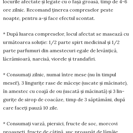
locurile afec­tate și legate cu o fașă groa­să, timp de 4-6
ore zilnic. Re­co­mand ținerea com­pre­selor peste
noapte, pen­tru a-și face efec­tul scontat.
* Du­pă luarea com­preselor, locul afectat se masează cu
următoarea soluție: 1/2 parte spirt medicinal și 1/2
parte par­fu­muri din amestecuri egale de levănțică,
lăcrămioară, narcisă, viorele și tran­da­firi.
* Consumați zilnic, numai între me­se (nu în timpul
mesei!), 3 lingurițe rase de măceșe (uscate și măcinate),
în ames­tec cu coajă de ou (uscată și mă­ci­nată) și 3 lin­
gurițe de sirop de coacăze, timp de 3 săp­tămâni, după
care faceți pau­ză 10 zile.
* Consumați varză, piersici, fructe de soc, morcovi
proaspeți, fructe de cătină, suc proaspăt de lămâie,