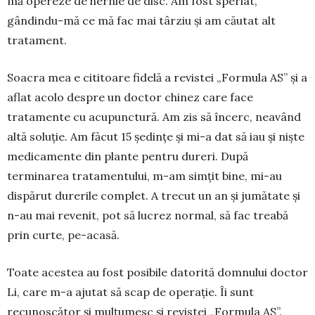
mă opereze de hernie de disc. Am fost speriat,
gândindu-mă ce mă fac mai târziu și am căutat alt
trata­ment.
Soacra mea e cititoare fidelă a revistei „For­mula AS” și a
aflat acolo despre un doctor chinez care face
tratamente cu acupunctură. Am zis să încerc, neavând
altă soluție. Am făcut 15 ședințe și mi-a dat să iau și niște
medicamente din plante pentru dureri. După
terminarea tratamen­tului, m-am simțit bine, mi-au
dispărut durerile complet. A trecut un an și jumă­tate și
n-au mai revenit, pot să lucrez nor­mal, să fac treabă
prin curte, pe-acasă.
Toate acestea au fost posibile datorită dom­nului doctor
Li, care m-a ajutat să scap de ope­rație. Îi sunt
recunoscător și mulțumesc și revistei „Formula AS”.