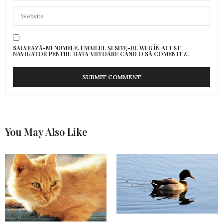
SALVEAZĂ-MI NUMELE, EMAILUL ȘI SITE-UL WEB ÎN ACEST
NAVIGATOR PENTRU DATA VIITOARE CÂND O SĂ COMENTEZ.
You May Also Like