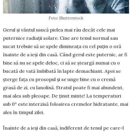
Foto: Shutterstock
Gerul și vântul usucă pielea mai rău decât cele mai
puter­nice radiații solare. Cine are tenul normal sau
uscat trebuie să se spele dimineața cu cel puțin o oră
înainte de a ieși din casă. Când gerul este puternic, ar fi
bine să nu se spele de­loc, ci să se șteargă numai cu o
bucată de vată îmbibată în lapte demachiant. Apoi se
șterge fața cu prosopul și se unge bine cu o cremă
grasă de zi, cu lanolină. Stratul poate fi mai abun­dent,
mai ales sub pleoape. De ținut minte! La temperaturi
sub 0° este in­terzisă folosirea cremelor hidratante, mai
ales în timpul zilei.
Înainte de a ieși din casă, indife­rent de tenul pe care-l