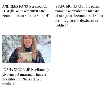
ANDREEA NANU (scriitoare):
VIANU MUREȘAN: „În spațiul
„Cărțile se nasc pentru a ne
românesc, problema nu este
reaminti că nu suntem singuri”
absența intelectualilor, ci slaba
lor integrare în dezbaterea
publică”
IOANA NICOLAIE (scriitoare):
„Nu-mi pot imagina o lume a
necititorilor. Nu cred că e
posibilă”