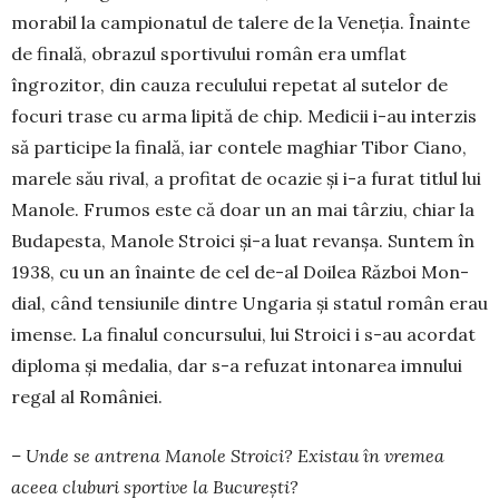
morabil la campio­natul de talere de la Veneţia. Înainte
de finală, obrazul sportivului român era umflat
îngrozitor, din cauza reculului repetat al sutelor de
focuri trase cu arma lipită de chip. Me­dicii i-au interzis
să participe la finală, iar contele maghiar Tibor Ciano,
ma­rele său rival, a profitat de ocazie şi i-a furat titlul lui
Ma­nole. Frumos este că doar un an mai târziu, chiar la
Budapesta, Manole Stroici şi-a luat revanşa. Sun­tem în
1938, cu un an înainte de cel de-al Doilea Război Mon­
dial, când tensiunile dintre Un­garia şi statul român erau
imen­se. La finalul con­cursului, lui Stroici i s-au acordat
diploma şi medalia, dar s-a refuzat into­narea im­nului
regal al României.
– Unde se antrena Manole Stroici? Existau în vremea
aceea clu­buri sportive la Bucu­rești?