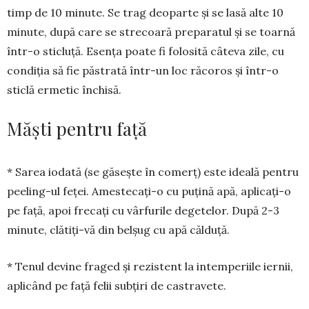
timp de 10 minute. Se trag deoparte și se lasă alte 10
minute, după care se strecoară prepa­ratul și se toarnă
într-o sticluță. Esența poate fi folosită câteva zile, cu
condiția să fie păstrată într-un loc răcoros și într-o
sticlă ermetic în­chisă.
Măști pentru față
* Sarea iodată (se găsește în co­merț) este ideală pentru
peeling-ul feței. Amestecați-o cu puțină apă, aplicați-o
pe față, apoi frecați cu vâr­furile dege­telor. După 2-3
minute, clătiți-vă din belșug cu apă călduță.
* Tenul devine fraged și rezistent la intemperiile iernii,
aplicând pe față felii subțiri de castravete.