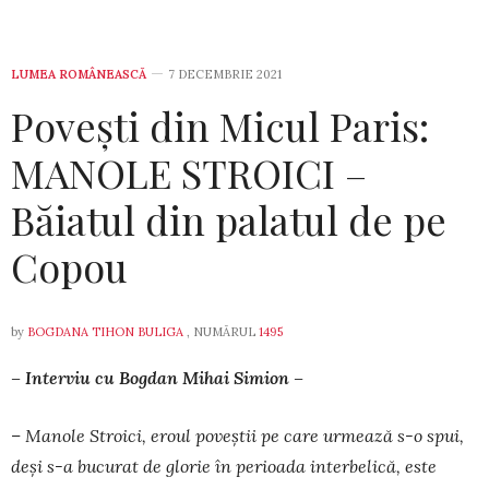
LUMEA ROMÂNEASCĂ
7 DECEMBRIE 2021
Povești din Micul Paris:
MANOLE STROICI –
Băiatul din palatul de pe
Copou
by
BOGDANA TIHON BULIGA
, NUMĂRUL
1495
– Interviu cu Bogdan Mihai Simion –
– Manole Stroici, eroul poveştii pe care ur­mează s-o spui,
deşi s-a bucurat de glorie în pe­rioada interbelică, este