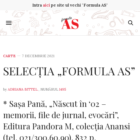
Intra
aici
pe site ul vechi "Formula AS"
CARTE
7 DECEMBRIE 2021
SELECȚIA „FORMULA AS”
by
ADRIANA BITTEL
, NUMĂRUL
1495
* Sașa Pană, „Născut în ‘02 –
memorii, file de jurnal, evocări”,
Editura Pandora M, co­lecția Anansi
(tel. 021/300.60.90), 832 p.