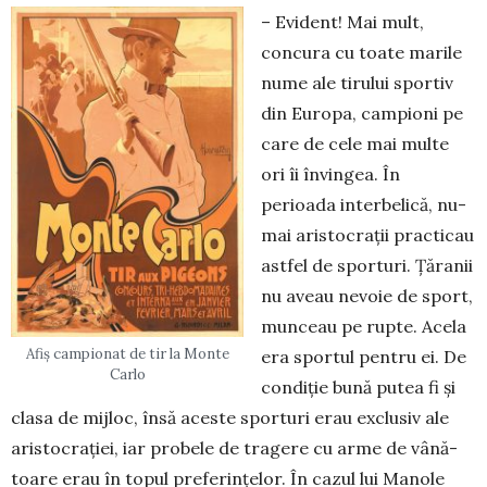
– Evident! Mai mult,
concura cu toate marile
nume ale tirului sportiv
din Europa, campioni pe
care de cele mai multe
ori îi în­vingea. În
perioada inter­belică, nu­
mai aristocraţii practicau
astfel de sporturi. Ţăranii
nu aveau ne­voie de sport,
munceau pe rupte. Acela
Afiș campionat de tir la Monte
era sportul pentru ei. De
Carlo
condiţie bună putea fi şi
clasa de mijloc, însă aceste sporturi erau ex­clusiv ale
aristocraţiei, iar pro­bele de tragere cu arme de vâ­nă­
toare erau în topul prefe­rinţelor. În cazul lui Manole