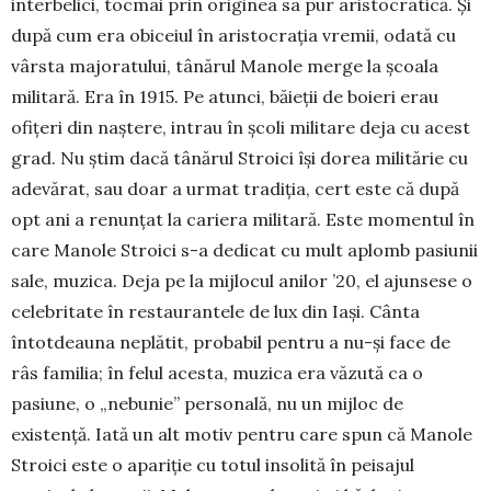
interbelici, tocmai prin originea sa pur aristo­cratică. Și
după cum era obiceiul în aristocraţia vremii, odată cu
vârs­ta majoratului, tâ­nărul Manole merge la şcoala
militară. Era în 1915. Pe atunci, băieţii de boieri erau
ofiţeri din naştere, intrau în şcoli militare deja cu acest
grad. Nu ştim dacă tânărul Stroici îşi dorea militărie cu
adevărat, sau doar a urmat tradiția, cert este că după
opt ani a re­nunţat la cariera mili­tară. Este momentul în
care Manole Stroici s-a dedicat cu mult aplomb pasiunii
sale, muzica. Deja pe la mij­locul anilor ’20, el ajun­sese o
celebri­tate în resta­urantele de lux din Iaşi. Cânta
întotdeauna neplătit, probabil pentru a nu-şi face de
râs familia; în felul acesta, muzica era vă­zută ca o
pasiune, o „nebunie” personală, nu un mijloc de
existenţă. Iată un alt motiv pentru care spun că Manole
Stroici este o apariţie cu totul insolită în pei­sajul