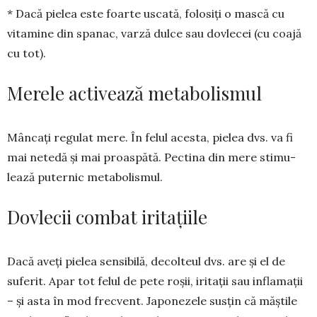
* Dacă pielea este foarte uscată, fo­lo­siți o mască cu
vitamine din spa­nac, var­ză dulce sau dovlecei (cu coa­jă
cu tot).
Merele activează metabolismul
Mâncați regulat mere. În felul aces­­ta, pielea dvs. va fi
mai netedă și mai proaspătă. Pec­tina din mere stimu­
lează pu­ternic metabolismul.
Dovlecii combat iritațiile
Dacă aveți pielea sensibilă, decol­teul dvs. are și el de
suferit. Apar tot felul de pete roșii, iritații sau inflamații
– și asta în mod frecvent. Japonezele susțin că măștile