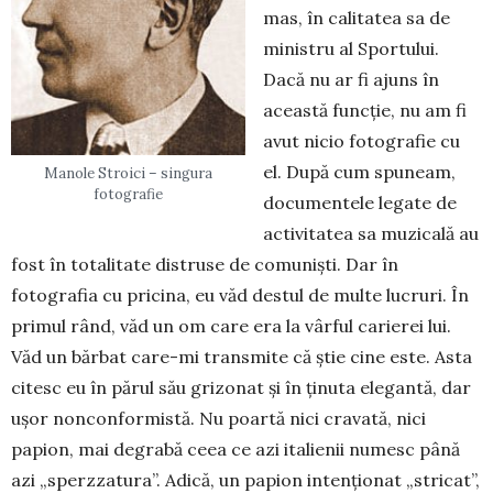
mas, în calitatea sa de
mi­nistru al Spor­tului.
Dacă nu ar fi ajuns în
această func­ţie, nu am fi
avut nicio fotografie cu
el. După cum spuneam,
Manole Stroici – singura
fotografie
docu­mentele legate de
activi­tatea sa muzicală au
fost în totalitate distruse de comunişti. Dar în
fotografia cu pri­cina, eu văd destul de multe lucruri. În
primul rând, văd un om care era la vârful carierei lui.
Văd un bărbat care-mi trans­mite că ştie cine este. Asta
citesc eu în părul său grizonat şi în ţinuta elegantă, dar
uşor non­conformistă. Nu poar­tă nici cravată, nici
papion, mai degrabă ceea ce azi italienii nu­mesc pâ­nă
azi „sper­zza­tura”. Adi­că, un pa­pion intenţio­nat „stri­cat”,