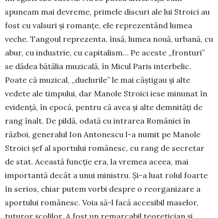
spuneam mai devreme, primele discuri ale lui Stro­ici au
fost cu valsuri şi romanţe, ele repre­zentând lumea
veche. Tangoul reprezenta, însă, lu­mea nouă, urbană, cu
abur, cu industrie, cu capi­talism… Pe aceste „fronturi”
se dădea bătălia muzicală, în Mi­cul Paris interbelic.
Poate că muzical, „duelurile” le mai câştigau şi alte
vedete ale timpului, dar Ma­nole Stroici iese minunat în
evidenţă, în epocă, pentru că avea și alte demnități de
rang înalt. De pildă, odată cu intrarea României în
război, gene­ralul Ion Antonescu l-a numit pe Manole
Stroici şef al sportului românesc, cu rang de secretar
de stat. Această funcţie era, la vremea aceea, mai
impor­tantă decât a unui ministru. Şi-a luat rolul foarte
în serios, chiar putem vorbi despre o re­organizare a
sportului românesc. Voia să-l facă accesibil ma­selor,
tuturor şcolilor. A fost un remarcabil teo­retician şi