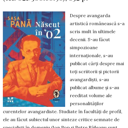
Despre avangarda
artistică românească s-a
scris mult în ultimele
decenii. S-au făcut
simpozioane
internaționale, s-au
publicat cărți despre mai
toți scri­i­torii și pictorii
avangardiști, s-au
publicat al­bume și s-au
reeditat volume ale
personalităților
curentelor avangardiste. Studiate în facultăți de pro­fil,
ele au făcut subiectul unor sinteze critice sem­nate de
specialiști în domeniu (Ion Pop și Petre Răi­leanu sunt