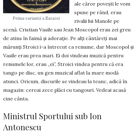
ale căror povești le vom
spune pe rând, erau
Prima variantă a Zarazei
rivalii lui Manole pe
scenă. Cristian Vasile sau Jean Mosco­pol erau zei greu
de atins în faimă şi adoraţie. Pe alţi cântăreţi mai
mărunţi Stroici i-a întrecut ca renume, dar Moscopol şi
Vasile erau prea mari. Ei doi vindeau muzică pentru
renumele lor, erau „ei”, Stroici vindea pentru că era
tango pe disc, un gen muzical aflat la mare modă
atunci. Oricum, discu­rile se vindeau la teanc, adică în
magazin: cereai zece plăci cu tangouri. Vedeai acasă
cine cânta.
Ministrul Sportului sub Ion
Antonescu