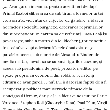
ș.a. Avan­garda însemna, pentru acei tineri de după
Primul Război eliberarea de sub tirania formelor artei
con­sacrate, violentarea clișeelor de gândire, sfidarea
normelor societății burgheze, eliberarea reprimărilor
din subconștient. În cartea sa de referință, Sașa Pană își
povestește, sub un motto din M. Blecher („tot ce scriu a
fost cândva viață adevărată”) cele două exis­tențe
paralele: aceea, sub numele de Alexandru Bin­der, de
medic militar, nevoit să se supună rigorilor cazone, și
aceea sub pseudonim, de poet, prozator, editor pe
speze proprii, cu economii din soldă, al revistei și
editurii de avangardă „Unu”. Lui îi da­torăm faptul de a fi
recuperat și publicat manus­crisele rămase de la
sinucigașul Urmuz, dar și că i-a făcut cunoscuți pe Ilarie
Voronca, Stephan Roll (Gheorghe Dinu), Paul Păun, Virgil
Gheorghiu, Geo Bogza, D. Trost, Gherasim Luca, Claude