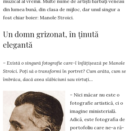
muzical al vre­mii. Multe nume de artişti bărbaţi veneau
din lumea bună, din clasa de mijloc, dar unul singur a
fost chiar boier: Manole Stroici.
Un domn grizonat, în ținută
elegantă
– Există o singură fotografie ca­re-l înfă­ţişează pe Manole
Stroici. Poţi să o transformi în por­tret? Cum arăta, cum se
îmbrăca, dacă avea slă­biciuni sau virtuţi…
– Nici măcar nu este o
foto­grafie ar­tistică, ci o
imagine ministerială.
Adică, este foto­grafia de
portofoliu ca­re ne-a ră­