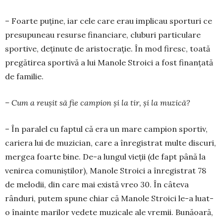
– Foarte puţine, iar cele care erau implicau sporturi ce
pre­supuneau resurse financiare, clu­buri particulare
sportive, de­ţinute de aristocraţie. În mod firesc, toată
pre­gătirea sportivă a lui Manole Stroici a fost finan­ţată
de familie.
– Cum a reușit să fie campion și la tir, și la muzică?
– În paralel cu faptul că era un mare campion sportiv,
cariera lui de muzician, care a înre­gistrat multe discuri,
mergea foarte bine. De-a lun­gul vieţii (de fapt până la
venirea comuniştilor), Manole Stro­ici a înregistrat 78
de melodii, din care mai există vreo 30. În câteva
rânduri, putem spune chiar că Ma­nole Stroici le-a luat-
o înainte marilor vedete mu­zicale ale vremii. Bunăoară,