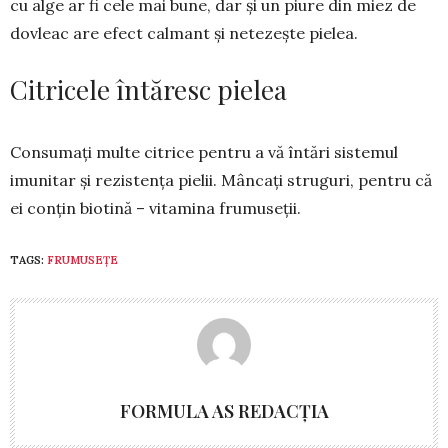
cu alge ar fi cele mai bune, dar și un piure din miez de
do­vleac are efect calmant și netezește pie­lea.
Citricele întăresc pielea
Consumați multe citrice pentru a vă întări sistemul
imunitar și rezis­tența pielii. Mâncați struguri, pentru că
ei conțin biotină – vitamina fru­museții.
TAGS:
FRUMUSEȚE
FORMULA AS REDACȚIA