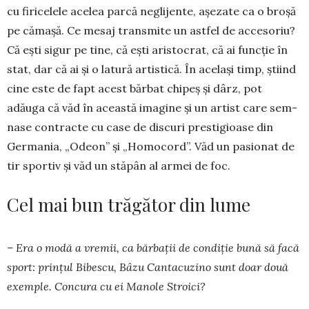
cu fi­ricelele acelea parcă ne­glijente, aşezate ca o bro­şă
pe că­maşă. Ce mesaj transmite un astfel de accesoriu?
Că eşti sigur pe tine, că eşti aristocrat, că ai funcţie în
stat, dar că ai şi o latură artistică. În acelaşi timp, ştiind
cine este de fapt acest bărbat chipeş şi dârz, pot
adăuga că văd în aceas­tă imagine şi un artist care sem­
nase con­tracte cu case de discuri prestigioase din
Germa­nia, „Ode­on” şi „Homocord”. Văd un pa­sionat de
tir sportiv şi văd un stăpân al armei de foc.
Cel mai bun trăgător din lume
– Era o modă a vre­mii, ca bărbaţii de condiţie bună să facă
sport: prinţul Bi­bescu, Bâzu Can­ta­cuzino sunt doar două
exemple. Concura cu ei Manole Stroici?