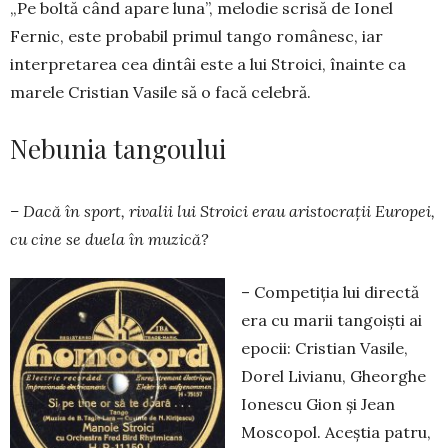
„Pe boltă când apare luna”, melodie scrisă de Ionel
Fernic, este probabil primul tango românesc, iar
interpre­tarea cea dintâi este a lui Stroici, înainte ca
marele Cristian Vasile să o facă celebră.
Nebunia tangoului
– Dacă în sport, rivalii lui Stroici erau aris­tocraţii Europei,
cu cine se duela în muzică?
– Competiţia lui directă
era cu marii tangoişti ai
epocii: Cristian Vasile,
Dorel Livianu, Gheorghe
Ionescu Gion şi Jean
Moscopol. Aceştia patru,