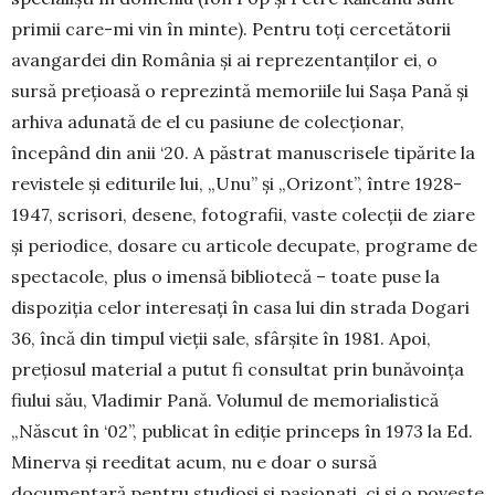
primii care-mi vin în minte). Pentru toți cercetătorii
avangardei din România și ai repre­zen­tanților ei, o
sursă prețioasă o reprezintă memoriile lui Sașa Pană și
arhiva adunată de el cu pasiune de colecționar,
începând din anii ‘20. A păstrat ma­nus­crisele tipărite la
revistele și editurile lui, „Unu” și „Orizont”, între 1928-
1947, scrisori, de­sene, foto­grafii, vaste colecții de ziare
și periodice, dosare cu articole decupate, programe de
spectacole, plus o imensă bibliotecă – toate puse la
dispoziția celor interesați în casa lui din strada Dogari
36, încă din timpul vieții sale, sfârșite în 1981. Apoi,
prețiosul material a putut fi consultat prin bunăvoința
fiului său, Vladimir Pană. Volumul de memorialistică
„Născut în ‘02”, publicat în ediție princeps în 1973 la Ed.
Minerva și reeditat acum, nu e doar o sursă
documentară pentru studioși și pasionați, ci și o poveste