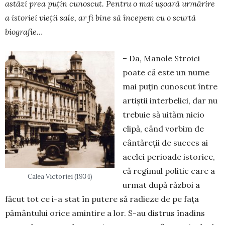
astăzi prea puţin cu­noscut. Pentru o mai uşoară urmărire
a istoriei vieţii sale, ar fi bine să începem cu o scurtă
biografie…
– Da, Manole Stroici
poa­te că este un nume
mai puţin cunoscut între
artiştii inter­belici, dar nu
trebuie să uităm nicio
clipă, când vorbim de
cân­tăreţii de succes ai
acelei pe­rioade is­torice,
că re­gimul po­litic care a
Calea Victoriei (1934)
urmat după război a
făcut tot ce i-a stat în putere să radieze de pe faţa
pământului orice amin­tire a lor. S-au distrus înadins