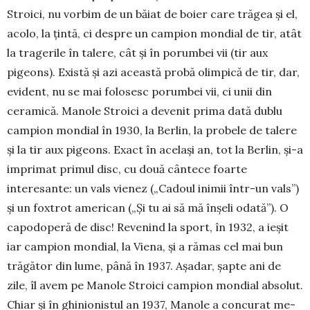
Stroici, nu vor­bim de un băiat de boier care tră­­gea şi el,
acolo, la ţintă, ci des­pre un campion mondial de tir, atât
la tragerile în talere, cât şi în porumbei vii (tir aux
pigeons). Exis­tă şi azi această probă olim­pică de tir, dar,
evident, nu se mai folosesc porumbei vii, ci unii din
ceramică. Manole Stroici a deve­nit prima dată dublu
campion mon­dial în 1930, la Berlin, la pro­bele de talere
şi la tir aux pigeons. Exact în acelaşi an, tot la Berlin, şi-a
imprimat primul disc, cu două cântece foarte
interesante: un vals vienez („Cadoul inimii într-un vals”)
şi un fox­trot american („Şi tu ai să mă înşeli odată”). O
capodoperă de disc! Re­venind la sport, în 1932, a ieşit
iar campion mon­dial, la Viena, şi a rămas cel mai bun
trăgător din lume, până în 1937. Aşadar, şapte ani de
zile, îl avem pe Manole Stroici campion mondial absolut.
Chiar şi în ghinionistul an 1937, Manole a concurat me­