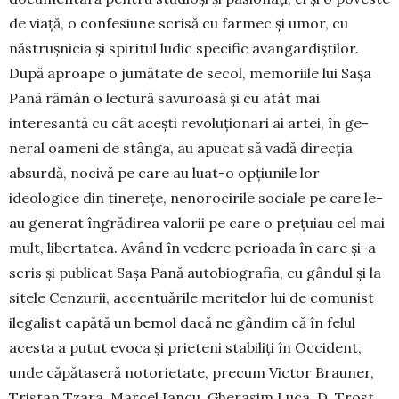
de viață, o confesiune scrisă cu farmec și umor, cu
năstrușnicia și spiritul ludic specific avan­gar­diștilor.
După aproape o jumătate de secol, memoriile lui Sașa
Pană ră­mân o lectură savuroasă și cu atât mai
interesantă cu cât acești revoluționari ai artei, în ge­
neral oameni de stânga, au apu­cat să vadă direcția
absur­dă, nocivă pe care au luat-o op­țiunile lor
ideologice din ti­nerețe, nenorocirile sociale pe care le-
au generat îngrădirea valorii pe care o prețuiau cel mai
mult, libertatea. Având în vedere perioada în care și-a
scris și publicat Sașa Pană au­to­biografia, cu gândul și la
sitele Cenzurii, accen­tuă­rile meritelor lui de comunist
ilegalist capătă un be­mol dacă ne gândim că în felul
acesta a putut evo­ca și prieteni stabiliți în Occident,
unde căpătaseră notorietate, precum Victor Brauner,
Tristan Tzara, Marcel Iancu, Gherasim Luca, D. Trost