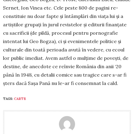
Sernet, Ion Vinea etc. Cele peste 800 de pagini re­
constituie nu doar fapte și întâmplări din viața lui și a
artiștilor grupați în jurul revistelor și editurii finanțate
cu sacrificii (de pildă, procesul pentru pornografie
intentat lui Geo Bogza), ci și evenimentele politice și
culturale din toată perioada avută în vedere, cu ecoul
lor public imediat. Avem astfel o mulțime de povești, de
destine, de anecdote ce reînvie România din anii ‘20
până în 1948, cu detalii comice sau tra­gice care s-ar fi
șters dacă Sașa Pană nu le-ar fi con­semnat la cald.
TAGS:
CARTE