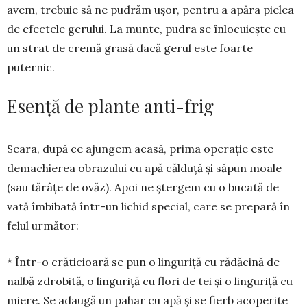
avem, trebuie să ne pu­­drăm ușor, pentru a apăra pielea
de efec­tele gerului. La munte, pudra se în­locuiește cu
un strat de cremă gra­să dacă gerul este foar­te
puternic.
Esență de plante anti-frig
Seara, după ce ajungem acasă, pri­­ma operație este
demachierea o­bra­zului cu apă călduță și săpun moa­le
(sau tărâțe de ovăz). Apoi ne șter­gem cu o bucată de
vată îmbibată în­tr-un lichid special, care se prepară în
felul următor:
* Într-o crăticioară se pun o lin­guriță cu rădăcină de
nalbă zdrobită, o linguriță cu flori de tei și o lingu­riță cu
miere. Se adaugă un pahar cu apă și se fierb acoperite