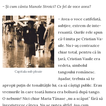
– Şi cum cânta Manole Stroici? Ce fel de voce avea?
– Avea o voce catifelată,
subţire, extrem de inte­
resantă. Gurile rele spun
că-l imita pe Cristian Va­
sile. Nu i-aş contrazice
chiar total, pentru că în
ţară, Cristian Vasile era
vedeta, simbolul
Capitala sub ploaie
tangoului ro­mânesc.
Aşadar, trebuia să te
apropii puţin de to­nalităţile lui, ca să câştigi public. Erau
vremurile în care toată lumea era bolnavă după tango.
O ne­bunie! Nici chiar Maria Tănase „nu a scăpat” fără să
înregistreze câteva. Nu se putea altfel. Aşa cum