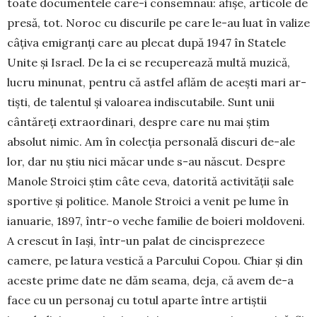
toate docu­mentele care-i con­semnau: afişe, articole de
pre­să, tot. Noroc cu discurile pe care le-au luat în valize
câţiva emigranţi care au plecat după 1947 în Statele
Unite şi Israel. De la ei se recupe­rează multă muzică,
lucru minunat, pentru că astfel aflăm de aceşti mari ar­
tişti, de talentul şi valoarea in­dis­cutabile. Sunt unii
cântă­reţi extraordinari, despre care nu mai ştim
absolut nimic. Am în colecţia personală discuri de-ale
lor, dar nu ştiu nici măcar unde s-au născut. Despre
Manole Stroici ştim câte ceva, datorită activităţii sale
sportive şi po­litice. Manole Stroici a venit pe lume în
ianuarie, 1897, într-o veche familie de bo­ieri moldoveni.
A crescut în Iași, într-un palat de cinci­sprezece
camere, pe latura vestică a Parcului Co­pou. Chiar şi din
aceste prime date ne dăm sea­ma, deja, că avem de-a
face cu un personaj cu totul aparte între artiştii