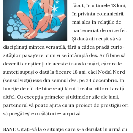
făcut, în ultimele 18 luni,
în privința comunicării,
mai ales în relațiile de
parteneriat de orice fel.
Și dacă ați reușit să vă
dis­ci­plinați mintea versatilă, fără a cădea pradă curio­
zită­ților pa­sagere, cum vi se întâmplă des. Ar fi bine să
deveniți con­știenți de aceste trans­formări, cărora le
sunteți supuși o dată la fie­care 18 ani, căci Nodul Nord
(sensul vieții) iese din semnul dvs. pe 24 decembrie. În
funcție de cât de bine v-ați făcut treaba, vii­torul arată
altfel. Cu excepția pri­melor și ultimelor zile ale lunii,
par­tenerul vă poate ajuta cu un proiect de prestigiu ori
vă pregătește o călătorie-sur­priză.
BANI:
Uitați-vă la o situație care s-a derulat în urmă cu