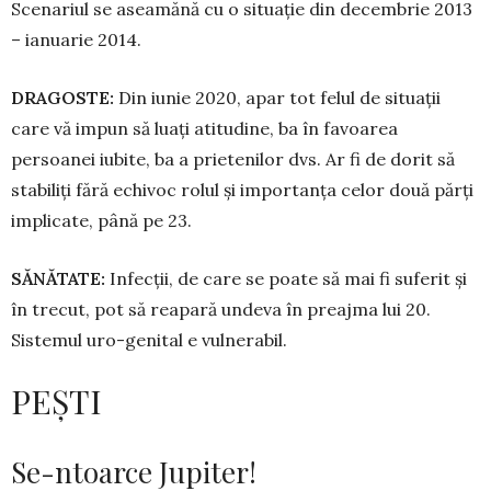
Scenariul se aseamănă cu o situație din decembrie 2013
– ianuarie 2014.
DRAGOSTE:
Din iunie 2020, apar tot felul de si­tuații
care vă impun să luați atitudine, ba în fa­voarea
persoanei iubite, ba a prietenilor dvs. Ar fi de dorit să
stabiliți fără echivoc rolul și im­por­tanța celor două părți
implicate, până pe 23.
SĂNĂTATE:
Infecții, de care se poate să mai fi suferit și
în trecut, pot să reapară undeva în preaj­ma lui 20.
Sistemul uro-genital e vulne­rabil.
PEȘTI
Se-ntoarce Jupiter!