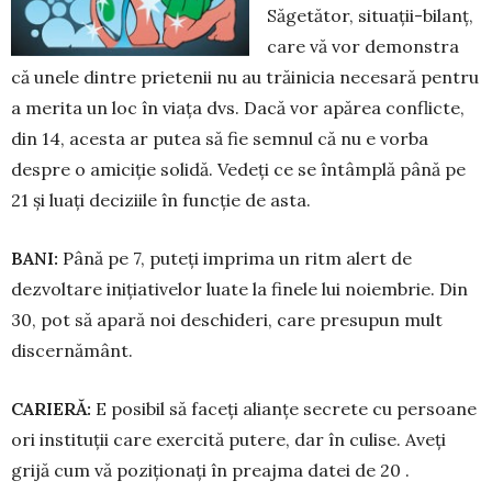
Săgetător, situații-bilanț,
care vă vor de­mons­tra
că unele dintre prietenii nu au trăi­nicia necesară pentru
a merita un loc în viața dvs. Dacă vor apă­rea conflicte,
din 14, acesta ar putea să fie semnul că nu e vorba
despre o amiciție solidă. Vedeți ce se întâmplă până pe
21 și luați deciziile în funcție de asta.
BANI:
Până pe 7, puteți imprima un ritm alert de
dezvoltare inițiativelor luate la finele lui noiem­brie. Din
30, pot să apară noi deschideri, care pre­supun mult
discernământ.
CARIERĂ:
E posibil să faceți alianțe secrete cu persoane
ori instituții care exercită putere, dar în culise. Aveți
grijă cum vă poziționați în preajma da­tei de 20 .