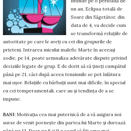
întinde pe o perioadă de
un an. Eclipsa totală de
Soare din Săgetător, din
data de 4, va decide cum
se trans­formă relațiile de
autoritate pe care le aveți cu cei din grupurile de
prieteni. Intrarea micului malefic Marte în aceeași
zodie, pe 14, poate semnaliza ade­vărate dispute pri­vind
deciziile legate de grup. E de dorit să vă țineți cumpătul
până pe 21, căci după aceea ten­siunile se pot înlătura
mai ușor. Relațiile cu bărbații sunt mai dificile, în special
cu cei tem­peramentali, care au și tendința de a se
impune.
BANI:
Motivația cea mai puternică de a vă asigura noi
surse de venit pornește din partea lui Marte și durează
până pe 13. Doar pe 8 și 9 e cazul să fiți ceva mai