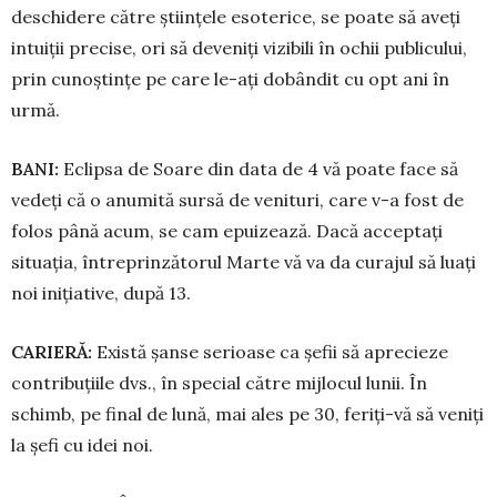
deschidere către științele esoterice, se poate să aveți
intuiții precise, ori să deveniți vizibili în ochii publicului,
prin cunoștințe pe care le-ați dobândit cu opt ani în
urmă.
BANI:
Eclipsa de Soare din data de 4 vă poate face să
vedeți că o anumită sursă de venituri, care v-a fost de
folos până acum, se cam epuizează. Dacă ac­ceptați
situația, întreprinzătorul Mar­­­te vă va da curajul să luați
noi ini­țiative, după 13.
CARIERĂ:
Există șanse serioase ca șefii să aprecieze
contribuțiile dvs., în special către mijlocul lunii. În
schimb, pe final de lună, mai ales pe 30, feri­ți-vă să veniți
la șefi cu idei noi.