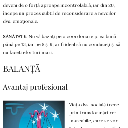
deveni de o forță aproape in­con­trolabilă, iar din 20,
începe un pro­ces subtil de reconsiderare a ne­vo­ilor
dvs. emoționale.
SĂNĂTATE:
Nu vă bazați pe o co­ordonare prea bună
până pe 13, iar pe 8 și 9, ar fi ideal să nu conduceți și să
nu faceți eforturi mari.
BALANȚĂ
Avantaj profesional
Viața dvs. socială trece
prin transformări re­
marcabile, care se vor