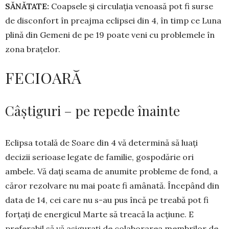
SĂNĂTATE:
Coapsele și circulația venoasă pot fi surse
de disconfort în preajma eclipsei din 4, în timp ce Luna
plină din Gemeni de pe 19 poate veni cu problemele în
zona brațelor.
FECIOARĂ
Câștiguri – pe repede înainte
Eclipsa totală de Soare din 4 vă determină să luați
decizii serioase legate de familie, gos­po­dărie ori
ambele. Vă dați seama de anumite probleme de fond, a
căror rezolvare nu mai poate fi amânată. Începând din
data de 14, cei care nu s-au pus încă pe treabă pot fi
forțați de energicul Marte să treacă la ac­țiune. E
preferabil să vă asigurați de colaborarea membrilor de