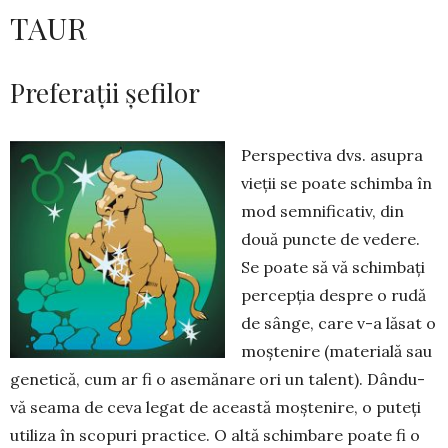
TAUR
Preferații șefilor
Perspectiva dvs. asupra
vieții se poate schimba în
mod sem­ni­ficativ, din
două puncte de vedere.
Se poate să vă schimbați
percepția despre o rudă
de sânge, care v-a lăsat o
moș­te­nire (materială sau
genetică, cum ar fi o asemănare ori un talent). Dân­du-
vă seama de ceva legat de această moș­­tenire, o puteți
utiliza în scopuri prac­tice. O altă schimbare poa­te fi o