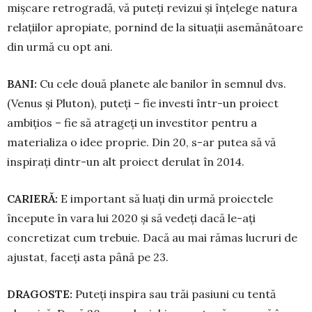
mișcare retrogradă, vă puteți revizui și în­țelege natura
relațiilor apropiate, pornind de la si­tuații asemănătoare
din urmă cu opt ani.
BANI:
Cu cele două planete ale banilor în semnul dvs.
(Venus și Pluton), puteți – fie investi într-un pro­iect
ambițios – fie să atrageți un in­vestitor pentru a
materializa o idee proprie. Din 20, s-ar putea să vă
inspirați dintr-un alt proiect derulat în 2014.
CARIERĂ:
E important să luați din urmă pro­iectele
începute în vara lui 2020 și să vedeți dacă le-ați
concretizat cum trebuie. Dacă au mai rămas lucruri de
ajustat, faceți asta până pe 23.
DRAGOSTE:
Puteți inspira sau trăi pasiuni cu tentă