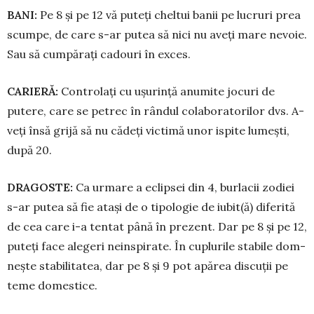
BANI:
Pe 8 și pe 12 vă puteți cheltui banii pe lucruri prea
scumpe, de care s-ar putea să nici nu aveți mare nevoie.
Sau să cumpărați cadouri în exces.
CARIERĂ:
Controlați cu ușurință anu­mite jocuri de
putere, care se pe­trec în rândul colaboratorilor dvs. A­
veți însă grijă să nu cădeți victimă unor is­pite lumești,
după 20.
DRAGOSTE:
Ca urmare a e­clip­sei din 4, burlacii zodiei
s-ar putea să fie atași de o tipo­logie de iubit(ă) diferită
de cea care i-a tentat până în prezent. Dar pe 8 și pe 12,
puteți face alegeri ne­ins­pirate. În cuplurile stabile dom­
nește stabilitatea, dar pe 8 și 9 pot apă­rea discuții pe
teme domestice.