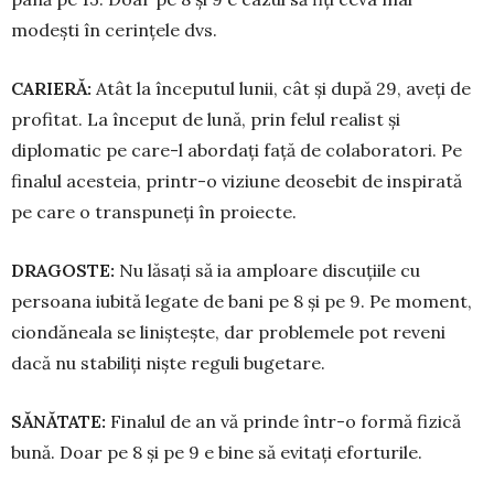
modești în cerințele dvs.
CARIERĂ:
Atât la începutul lunii, cât și după 29, aveți de
profitat. La început de lună, prin felul rea­list și
diplomatic pe care-l abordați față de colabo­ratori. Pe
finalul acesteia, printr-o viziune deosebit de ins­pirată
pe care o transpuneți în proiecte.
DRAGOSTE:
Nu lăsați să ia amploare discuțiile cu
persoana iubită legate de bani pe 8 și pe 9. Pe mo­ment,
ciondăneala se liniștește, dar problemele pot reveni
dacă nu stabiliți niște reguli bugetare.
SĂNĂTATE:
Finalul de an vă prinde într-o formă fizică
bună. Doar pe 8 și pe 9 e bine să evitați eforturile.