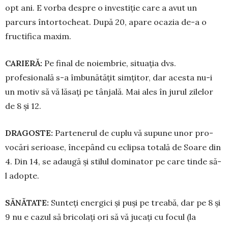
opt ani. E vorba despre o investiție care a avut un
parcurs întortocheat. După 20, apare ocazia de-a o
fructifica maxim.
CARIERĂ:
Pe final de noiembrie, situația dvs.
profesională s-a îmbu­nă­tățit simțitor, dar acesta nu-i
un motiv să vă lăsați pe tân­jală. Mai ales în jurul zi­lelor
de 8 și 12.
DRAGOSTE:
Partenerul de cuplu vă supune unor pro­
vocări serioase, înce­pând cu eclipsa totală de Soare din
4. Din 14, se ada­ugă și stilul dominator pe care tinde să-
l adopte.
SĂNĂTATE:
Sunteți energici și puși pe treabă, dar pe 8 și
9 nu e cazul să bricolați ori să vă jucați cu focul (la