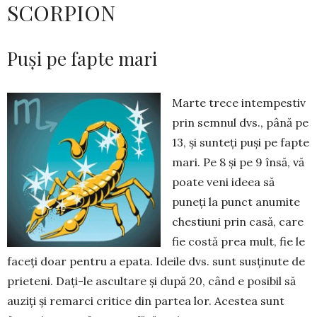
SCORPION
Puși pe fapte mari
Marte trece intempestiv
prin semnul dvs., până pe
13, și sunteți puși pe fapte
mari. Pe 8 și pe 9 însă, vă
poate veni ideea să
puneți la punct anumite
chestiuni prin casă, care
fie costă prea mult, fie le
faceți doar pentru a epata. Ideile dvs. sunt susținute de
prieteni. Dați-le ascultare și după 20, când e posibil să
auziți și remarci critice din partea lor. Acestea sunt