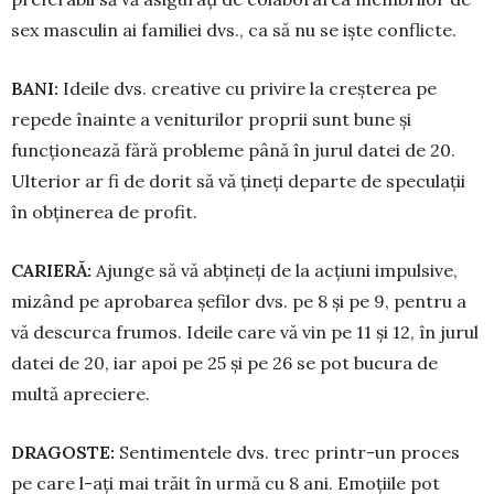
sex mas­culin ai familiei dvs., ca să nu se iște conflicte.
BANI:
Ideile dvs. creative cu privire la creșterea pe
repede înainte a ve­ni­turilor proprii sunt bune și
funcțio­nea­ză fără probleme până în jurul datei de 20.
Ulterior ar fi de dorit să vă țineți de­parte de speculații
în ob­ține­rea de profit.
CARIERĂ:
Ajunge să vă abțineți de la acțiuni impulsive,
mizând pe apro­barea șefilor dvs. pe 8 și pe 9, pentru a
vă descurca fru­mos. Ideile care vă vin pe 11 și 12, în jurul
datei de 20, iar apoi pe 25 și pe 26 se pot bucura de
multă apreciere.
DRAGOSTE:
Sentimentele dvs. trec printr-un proces
pe care l-ați mai trăit în urmă cu 8 ani. Emo­țiile pot