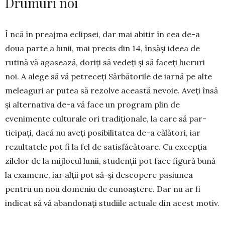
Drumuri noi
Î ncă în preajma eclipsei, dar mai abitir în cea de-a
doua parte a lunii, mai precis din 14, în­săși ideea de
rutină vă agasează, doriți să vedeți și să faceți lucruri
noi. A alege să vă petreceți Sărbă­torile de iarnă pe alte
meleaguri ar putea să rezolve această nevoie. Aveți însă
și alternativa de-a vă face un program plin de
evenimente culturale ori tradiționale, la care să par­
ticipați, dacă nu aveți posibi­litatea de-a călători, iar
rezultatele pot fi la fel de satisfăcătoare. Cu excepția
zilelor de la mijlocul lunii, studenții pot face figură bună
la examene, iar alții pot să-și desco­pere pasiunea
pentru un nou do­meniu de cunoaștere. Dar nu ar fi
indicat să vă abandonați studiile actuale din acest motiv.