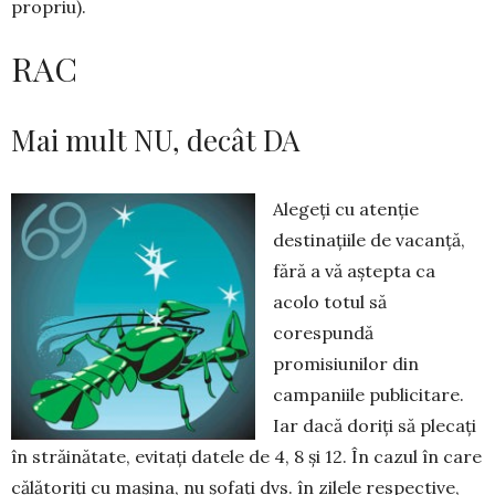
propriu).
RAC
Mai mult NU, decât DA
Alegeți cu atenție
destinațiile de vacanță,
fără a vă aștepta ca
acolo totul să
corespundă
promisiunilor din
campaniile publicitare.
Iar dacă doriți să plecați
în străinătate, evitați datele de 4, 8 și 12. În cazul în care
călătoriți cu mașina, nu șofați dvs. în zilele respec­ti­ve,