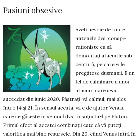
Pasiuni obsesive
Aveți nevoie de toate
antenele dvs. cons­pi­
raționiste ca să
demontați atacurile sub
cen­tură, pe care vi le
pregătesc dușmanii. E un
fel de cul­minare a unor
atacuri, care s-au
succedat din iunie 2020. Păstrați-vă calmul, mai ales
între 14 și 21. În sensul acesta, vă e de ajutor Venus,
care se gă­­sește în semnul dvs., însoțindu-l pe Pluton.
Pri­mul efect al acestei combinații este că vă puteți
valorifica mai bine resursele. Din 20, când Venus intră în