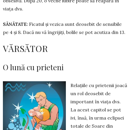
obsesivă. După 20, o veche iubire poate să reapară în
viața dvs.
SĂNĂTATE:
Ficatul și vezica sunt deosebit de sen­sibile
pe 4 și 8. Dacă nu vă îngrijiți, bolile se pot acutiza din 13.
VĂRSĂTOR
O lună cu prieteni
Relațiile cu prietenii joacă
un rol deo­sebit de
important în viața dvs.
La acest capitol se pot
ivi, însă, în urma eclipsei
totale de Soare din