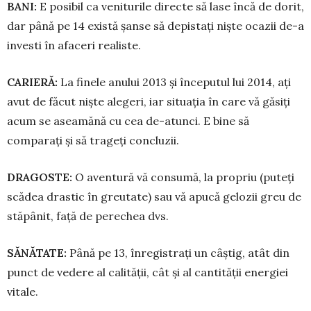
BANI:
E posibil ca veniturile directe să lase încă de dorit,
dar până pe 14 există șanse să depistați niște ocazii de-a
investi în afaceri realiste.
CARIERĂ:
La finele anului 2013 și începutul lui 2014, ați
avut de făcut niște alegeri, iar situația în care vă găsiți
acum se aseamănă cu cea de-atunci. E bine să
comparați și să trageți concluzii.
DRAGOSTE:
O aventură vă con­su­mă, la propriu (puteți
scădea dras­tic în greutate) sau vă apucă ge­lozii greu de
stăpânit, față de pe­rechea dvs.
SĂNĂTATE:
Până pe 13, înre­gis­trați un câștig, atât din
punct de ve­dere al calității, cât și al cantității energiei
vitale.