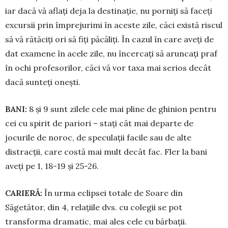
iar dacă vă aflați deja la desti­nație, nu porniți să faceți
excursii prin împrejurimi în aceste zile, căci există riscul
să vă rătăciți ori să fiți păcăliți. În cazul în care aveți de
dat examene în acele zile, nu încercați să aruncați praf
în ochi profesorilor, căci vă vor taxa mai serios decât
dacă sunteți onești.
BANI:
8 și 9 sunt zilele cele mai pline de ghinion pentru
cei cu spirit de pariori – stați cât mai departe de
jocurile de noroc, de speculații facile sau de alte
distracții, care costă mai mult decât fac. Fler la bani
aveți pe 1, 18-19 și 25-26.
CARIERĂ:
În urma eclipsei to­tale de Soare din
Săgetător, din 4, relațiile dvs. cu colegii se pot
transforma dramatic, mai ales cele cu bărbații.