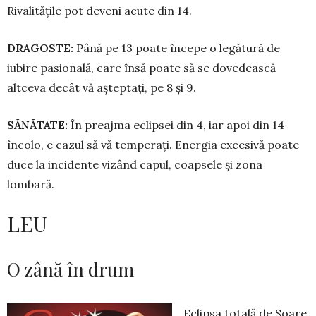
Rivalitățile pot deveni acute din 14.
DRAGOSTE:
Până pe 13 poa­te începe o legătură de
iubire pasio­na­lă, care însă poate să se dove­deas­că
altceva decât vă așteptați, pe 8 și 9.
SĂNĂTATE:
În preajma eclipsei din 4, iar apoi din 14
încolo, e cazul să vă temperați. Energia excesivă poate
duce la incidente vizând ca­pul, coapsele și zona
lombară.
LEU
O zână în drum
Eclipsa totală de Soare