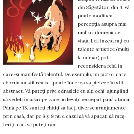
din Să­ge­tător, din 4, vă
poate modi­fica
percepția asupra mai
multor do­menii de
viață. Leii înzestrați cu
talente artistice (mulți
la număr) pot
reconsidera felul în
care-și manifestă talentul. De exemplu, un pictor care
aborda un stil realist, poate în­cerca să picteze în stil
abs­tract. Vă puteți privi odraslele cu alți ochi, ajungând
să vedeți însușiri pe care nu le-ați perceput până atunci.
Până pe 13, sunteți chitiți să facți di­verse aranjamente
prin casă, dar pe 8 și 9 nu e cazul să vă apucați să meș­
teriți, căci vă puteți răni.