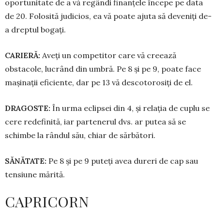
oportunitate de a vă regândi finanțele începe pe data
de 20. Folosită judicios, ea vă poa­te ajuta să deveniți de-
a dreptul bogați.
CARIERĂ:
Aveți un competitor care vă creează
obstacole, lucrând din umbră. Pe 8 și pe 9, poate face
mașinații eficiente, dar pe 13 vă desco­to­rosiți de el.
DRAGOSTE:
În urma eclipsei din 4, și relația de cuplu se
cere redefinită, iar partenerul dvs. ar pu­­tea să se
schimbe la rândul său, chiar de săr­bători.
SĂNĂTATE:
Pe 8 și pe 9 puteți avea dureri de cap sau
tensiune mărită.
CAPRICORN