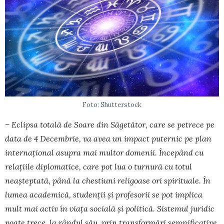
Foto: Shutterstock
– Eclipsa totală de Soare din Săgetător, care se petrece pe
data de 4 Decembrie, va avea un impact puternic pe plan
internațional asupra mai multor domenii. Începând cu
relațiile diplomatice, care pot lua o turnură cu totul
neașteptată, până la chestiuni religoase ori spirituale. În
lumea academică, stu­denții și profesorii se pot implica
mult mai activ în viața socială și politică. Sistemul juridic
poate tre­ce, la rândul său, prin transformări semnificative,