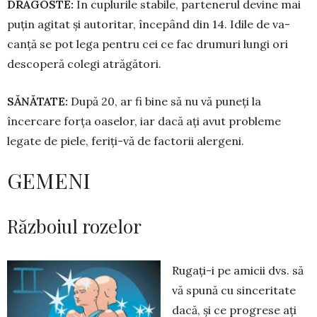
DRAGOSTE:
În cuplurile stabile, par­tenerul devine mai
puțin agitat și au­toritar, începând din 14. Idile de va­
canță se pot lega pentru cei ce fac dru­muri lungi ori
descoperă colegi atrăgători.
SĂNĂTATE:
După 20, ar fi bine să nu vă puneți la
încercare forța oaselor, iar dacă ați avut probleme
legate de piele, feriți-vă de factorii alergeni.
GEMENI
Războiul rozelor
Rugați-i pe amicii dvs. să
vă spună cu sinceritate
dacă, și ce progrese ați