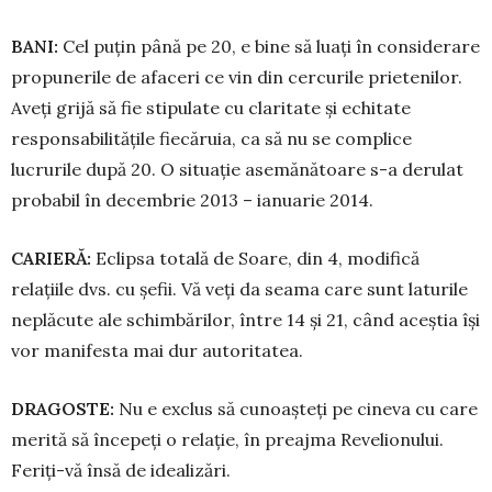
BANI:
Cel puțin până pe 20, e bine să luați în con­siderare
propunerile de afaceri ce vin din cercu­rile prietenilor.
Aveți grijă să fie stipulate cu cla­ritate și echitate
responsabilitățile fiecăruia, ca să nu se complice
lucrurile după 20. O situație ase­mă­­nătoare s-a derulat
probabil în decembrie 2013 – ianuarie 2014.
CARIERĂ:
Eclipsa totală de Soare, din 4, mo­di­fică
relațiile dvs. cu șefii. Vă veți da seama care sunt laturile
neplăcute ale schimbărilor, între 14 și 21, când aceștia își
vor manifesta mai dur auto­ritatea.
DRAGOSTE:
Nu e exclus să cunoașteți pe cineva cu care
merită să începeți o relație, în preajma Revelionului.
Feriți-vă însă de idealizări.