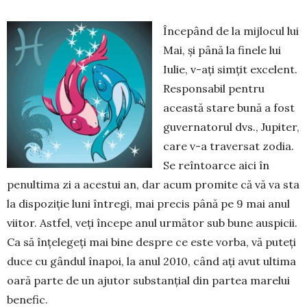
Începând de la mijlocul lui
Mai, și până la finele lui
Iulie, v-ați simțit excelent.
Res­ponsabil pentru
această stare bună a fost
gu­vernatorul dvs., Jupiter,
care v-a traversat zodia.
Se reîntoarce aici în
penultima zi a acestui an, dar acum pro­mite că vă va sta
la dispoziție luni întregi, mai precis până pe 9 mai anul
viitor. Ast­fel, veți începe anul următor sub bune auspicii.
Ca să înțelegeți mai bine despre ce este vorba, vă puteți
duce cu gândul înapoi, la anul 2010, când ați avut ul­tima
oară parte de un ajutor substanțial din partea marelui
benefic.