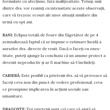
formulate cu afecțiune, fără malițiozitate. Totuși, unii
din­tre dvs. vor resimți cu intensitate aceste observații,
care vă trezesc ecouri ale unor situații similare din
urmă cu opt ani.
BANI:
Eclipsa totală de Soare din Săgetător de pe 4
semnalizează fap­tul că se impune o estimare lucidă a
sur­selor dvs. directe de venit. Dacă o faceți cu ones­
titate, puteți ajunge la concluzia că un anume proiect a
devenit neproductiv și ar fi mai bine să-l închideți.
CARIERĂ:
Este posibil ca prietenii dvs. să vă pro­voace să
faceți ceva nou din punct de vedere pro­fesional, ceva
ce presupune implicarea în ac­țiuni sociale sau
umanitare.
DRAGOSTE:
Tot prietenii sunt cei care vă ajută să