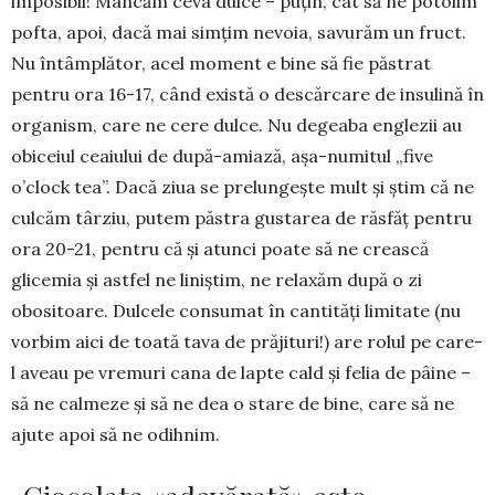
imposibil! Mâncăm ceva dulce – puțin, cât să ne potolim
pofta, apoi, dacă mai simțim nevoia, savurăm un fruct.
Nu întâmplător, acel moment e bine să fie păstrat
pentru ora 16-17, când există o descărcare de insulină în
organism, care ne cere dulce. Nu degeaba englezii au
obiceiul ceaiului de după-amiază, așa-numitul „five
o’clock tea”. Dacă ziua se prelungește mult și știm că ne
cul­căm târziu, putem păstra gustarea de răsfăț pen­tru
ora 20-21, pentru că și atunci poate să ne crească
glicemia și astfel ne liniștim, ne relaxăm după o zi
obositoare. Dulcele consumat în cantități limitate (nu
vorbim aici de toată tava de prăjituri!) are rolul pe care-
l aveau pe vremuri cana de lapte cald și felia de pâine –
să ne calmeze și să ne dea o stare de bine, care să ne
ajute apoi să ne odihnim.