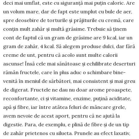
deci mai umflat, este cu siguranță mai pu­țin caloric. Are
un vo­lum mare, dar de fapt este um­plut cu bule de aer,
spre deose­bire de tortu­rile și prăjiturile cu cremă, care
con­țin mult zahăr și multă gră­sime. Tre­buie să ținem
cont de faptul că un gram de grăsime are 9 kcal, iar un
gram de zahăr, 4 kcal. Să ale­gem produse dulci, dar fără
cre­me de unt, pentru că aco­lo sunt multe calorii
ascunse! Însă cele mai sănătoa­se și echilibrate deserturi
rămân fructele, care în plus aduc o schimbare bine-
venită în meniul de sărbători, mai consistent și mai greu
de digerat. Fruc­tele ne dau nu doar arome proaspe­te,
recon­fortante, ci și vitamine, enzime, puțină aci­ditate,
apă și fibre, iar între atâtea feluri de mâncare grele,
avem nevoie de acest aport, pen­tru că ne ajută la
digestie. Para, de exemplu, e plină de fibre și de un tip
de zahăr prietenos cu silueta. Prunele au efect laxativ,