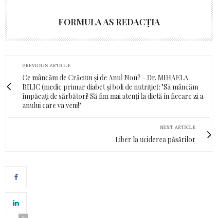
FORMULA AS REDACȚIA
PREVIOUS ARTICLE
Ce mâncăm de Crăciun și de Anul Nou? - Dr. MIHAELA
BILIC (medic primar diabet și boli de nutriție): "Să mâncăm
împăcați de sărbători! Să fim mai atenți la dietă în fiecare zi a
anului care va veni!"
NEXT ARTICLE
Liber la uciderea păsărilor