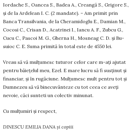
Iordache S., Oan­cea S., Badea A., Creangă S., Grigore S.,
și de la Ardelean I. C. (2 man­date). – Am pri­mit prin
Banca Transilvania, de la Che­­ra­mi­doglu E., Damian M.,
Co­cosi C., Cri­san D., Acatrinei I., Iancu A. F., Zubcu G.,
Cu­cu C., Pascoi M. G., Gherna H., Mos­neag C. D. și Bu­
suioc C. E. Suma primită în total este de 4550 lei.
Vreau să vă mulțumesc tuturor celor care m-ați ajutat
pentru băiețelul meu, Ezel. E mare lucru să fi susținut și
fi­nanciar, și în rugăciune. Mulțumesc mult pentru tot și
Dum­nezeu să vă binecuvânteze cu tot ceea ce aveți
nevoie, căci sunteti un colectiv minunat.
Cu mulțumiri și respect,
DINESCU EMILIA DANA și copiii