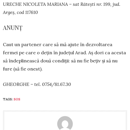
URECHE NICOLETA MARIANA – sat Rătești nr. 199, jud.
Argeș, cod 117610
ANUNȚ
Caut un partener care să mă ajute în dez­voltarea
fermei pe care o dețin în județul Arad. Aș dori ca acesta
să îndeplinească două condiții: să nu fie bețiv și să nu
fure (să fie onest).
GHEORGHE – tel. 0754/81.67.30
TAGS:
SOS