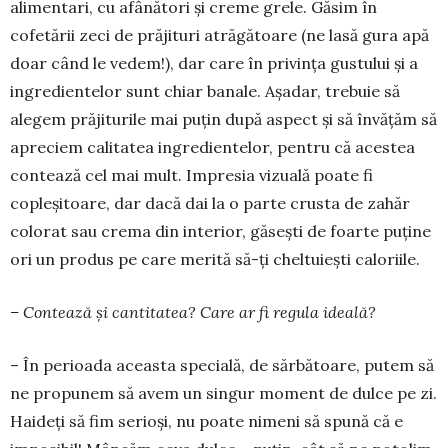
alimentari, cu afâ­nă­tori și creme grele. Găsim în
cofetării zeci de prăji­turi atrăgătoare (ne lasă gura apă
doar când le vedem!), dar care în privința gustu­lui și a
ingredien­telor sunt chiar banale. Așadar, trebuie să
alegem prăjiturile mai puțin după aspect și să învățăm să
apreciem calitatea ingredientelor, pentru că acestea
contează cel mai mult. Impresia vizuală poate fi
copleșitoare, dar dacă dai la o parte crusta de zahăr
colorat sau crema din interior, găsești de foarte puține
ori un produs pe care merită să-ți cheltuiești caloriile.
– Contează și cantitatea? Care ar fi regula ideală?
– În perioada aceasta specială, de sărbătoare, putem să
ne propunem să avem un singur moment de dulce pe zi.
Haideți să fim serioși, nu poate ni­meni să spună că e