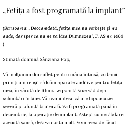
„Fetița a fost programată la implant”
(Scrisoarea: „Deocamdată, fetița mea nu vorbește și nu
aude, dar sper că nu ne va lăsa Dumnezeu”, F. AS nr. 1464
)
Stimată doamnă Sânziana Pop,
Vă mulțumim din suflet pentru mâna în­tinsă, cu banii
primiți am reușit să luăm apa­rate au­di­tive pentru fetița
mea, în vârstă de 6 luni. Le poar­tă și se văd deja
schimbări în bi­ne. Vă rea­min­tesc că are hipoacuzie
severă profundă bila­terală. Va fi programată până în
decembrie, la operație de implant. Aștept cu ne­răbdare
această șansă, deși va costa mult. Vom avea de făcut