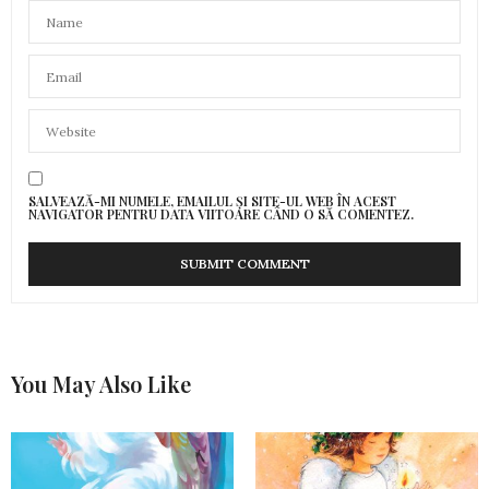
SALVEAZĂ-MI NUMELE, EMAILUL ȘI SITE-UL WEB ÎN ACEST
NAVIGATOR PENTRU DATA VIITOARE CÂND O SĂ COMENTEZ.
You May Also Like