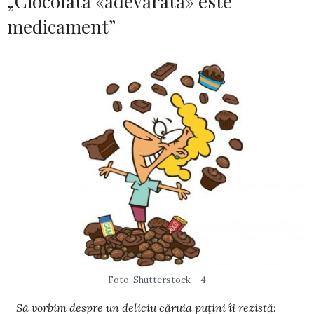
„Ciocolata «adevărată» este
medicament”
Foto: Shutterstock – 4
– Să vorbim despre un deliciu căruia puțini îi rezistă: