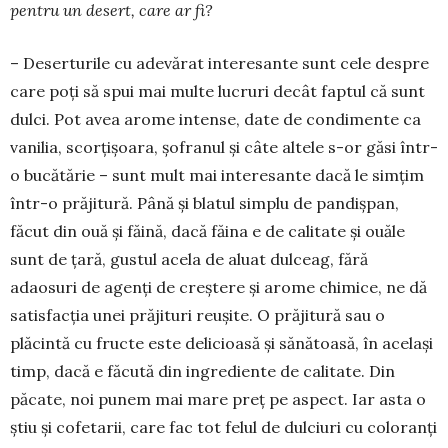
pentru un desert, care ar fi?
– Deserturile cu adevărat interesante sunt cele despre
care poți să spui mai mul­te lucruri decât faptul că sunt
dulci. Pot avea arome in­tense, date de con­dimente ca
vanilia, scorțișoara, șofranul și câte altele s-or găsi într-
o bucă­tărie – sunt mult mai intere­sante dacă le simțim
într-o prăjitură. Până și blatul simplu de pandișpan,
făcut din ouă și făină, dacă făina e de calitate și ouăle
sunt de țară, gustul acela de aluat dulceag, fără
adaosuri de agenți de creștere și arome chimice, ne dă
satisfacția unei prăjituri reușite. O prăjitură sau o
plăcintă cu fructe este delicioasă și sănătoasă, în același
timp, dacă e făcută din ingre­diente de calitate. Din
păcate, noi punem mai mare preț pe aspect. Iar asta o
știu și cofetarii, care fac tot felul de dulciuri cu coloranți