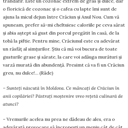
trandafir. Este un cozonac extrem de gras și dulce, dar
o floricică de cozonac și o cafea cu lapte îmi sunt de
ajuns la mi­cul dejun între Crăciun și Anul Nou. Cum vă
spu­neam, prefer să-mi cheltuiesc caloriile pe ceva sărat
și abia aștept să gust din porcul pregătit în casă, de la
tobă la piftie. Pentru mine, Crăciunul este cu adevărat
un răsfăț al simțurilor. Știu că mă voi bu­cura de toate
gusturile grase și sărate, la care voi adăuga murături și
varză murată din abundență. Pre­simt că va fi un Crăciun
greu, nu dul­ce!… (Râde)
– Sunteți născută în Moldo­va. Ce mâncați de Crăciun în
anii copi­lăriei? Păstrați moște­ni­re vreo rețetă culinară de
atunci?
– Vremurile acelea nu prea ne dădeau de ales, era o
adevărată provocare să încropești un meniu cât de cât