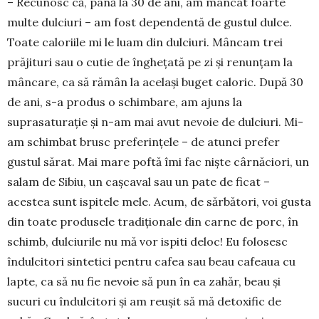
– Recunosc că, până la 30 de ani, am mâncat foarte
multe dulciuri – am fost dependentă de gustul dulce.
Toate caloriile mi le luam din dulciuri. Mân­cam trei
prăjituri sau o cutie de înghețată pe zi și renunțam la
mâncare, ca să rămân la același buget caloric. După 30
de ani, s-a produs o schimbare, am ajuns la
suprasaturație și n-am mai avut nevoie de dulciuri. Mi-
am schimbat brusc preferințele – de atunci prefer
gustul sărat. Mai mare poftă îmi fac niște cârnăciori, un
salam de Sibiu, un cașcaval sau un pate de ficat –
acestea sunt ispitele mele. Acum, de sărbători, voi gusta
din toate produsele tradi­ționale din carne de porc, în
schimb, dulciurile nu mă vor ispiti deloc! Eu folosesc
îndulcitori sintetici pentru cafea sau beau cafeaua cu
lapte, ca să nu fie nevoie să pun în ea zahăr, beau și
sucuri cu îndul­citori și am reușit să mă detoxific de