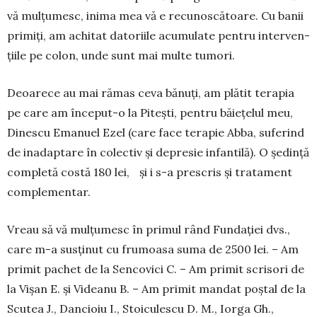
vă mulțumesc, inima mea vă e recunoscătoare. Cu banii
primiți, am achitat datoriile acumu­late pentru inter­ven­
țiile pe colon, unde sunt mai multe tumori.
Deoarece au mai rămas ceva bănuți, am plă­tit te­rapia
pe care am început-o la Pitești, pentru băiețelul meu,
Dinescu Emanuel Ezel (ca­re face terapie Abba, suferind
de inadaptare în colectiv și depresie infantilă). O ședință
com­pletă costă 180 lei, și i s-a prescris și tra­tament
comple­men­tar.
Vreau să vă mulțumesc în primul rând Fun­dației dvs.,
care m-a susținut cu frumoasa su­ma de 2500 lei. – Am
primit pachet de la Sencovici C. – Am primit scrisori de
la Vișan E. și Vi­deanu B. – Am primit mandat poștal de la
Scutea J., Dan­cioiu I., Stoiculescu D. M., Iorga Gh.,