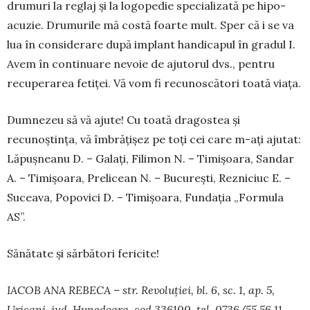
dru­muri la reglaj și la logo­pedie specializată pe hipo­
acuzie. Drumurile mă costă foarte mult. Sper că i se va
lua în considerare după implant han­dicapul în gradul I.
Avem în continuare ne­voie de ajutorul dvs., pen­tru
recuperarea fetiței. Vă vom fi recu­nos­cători toată viața.
Dumnezeu să vă ajute! Cu toată dragostea și
recunoștința, vă îmbrățișez pe toți cei care m-ați ajutat:
Lăpușneanu D. – Galați, Fili­mon N. – Timișoara, Sandar
A. – Timișoara, Pre­licean N. – București, Rezniciuc E. –
Suceava, Popovici D. – Timișoara, Fundația „Formula
AS”.
Sănătate și sărbători fericite!
IACOB ANA REBECA – str. Revoluției, bl. 6, sc. 1, ap. 5,
Uricani, jud. Hunedoara, cod 336100, tel. 0736/55.56.11