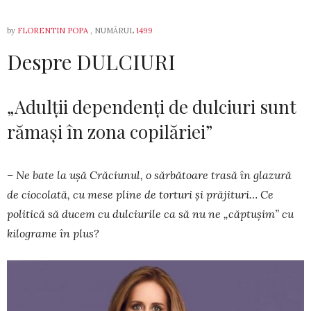
by
FLORENTIN POPA
, NUMĂRUL
1499
Despre DULCIURI
„Adulții dependenți de dulciuri sunt
rămași în zona copilăriei”
– Ne bate la ușă Crăciunul, o sărbătoare trasă în glazură
de ciocolată, cu mese pline de torturi și prăjituri… Ce
politică să du­cem cu dul­ciu­rile ca să nu ne „căptușim” cu
kilograme în plus?