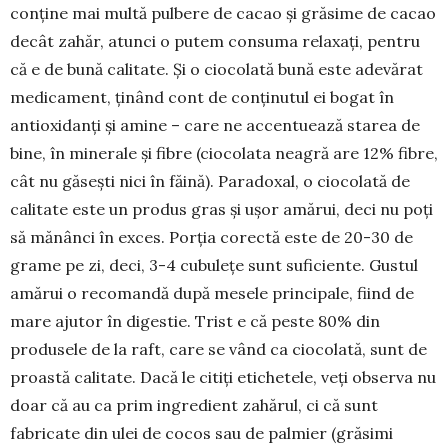
conține mai multă pulbere de ca­cao și grăsime de cacao
decât zahăr, atunci o putem consuma relaxați, pentru
că e de bună calitate. Și o ciocolată bună este adevărat
medicament, ținând cont de conținutul ei bogat în
antioxidanți și amine – care ne accentuează starea de
bine, în minerale și fibre (ciocolata neagră are 12% fibre,
cât nu găsești nici în făină). Paradoxal, o ciocolată de
calitate este un produs gras și ușor amărui, deci nu poți
să mă­nânci în exces. Porția corectă este de 20-30 de
gra­me pe zi, deci, 3-4 cubulețe sunt suficiente. Gustul
amărui o recomandă după mesele principale, fiind de
mare ajutor în digestie. Trist e că peste 80% din
produsele de la raft, care se vând ca ciocolată, sunt de
proastă calitate. Dacă le citiți etichetele, veți observa nu
doar că au ca prim ingredient zahărul, ci că sunt
fabricate din ulei de cocos sau de palmier (grăsimi