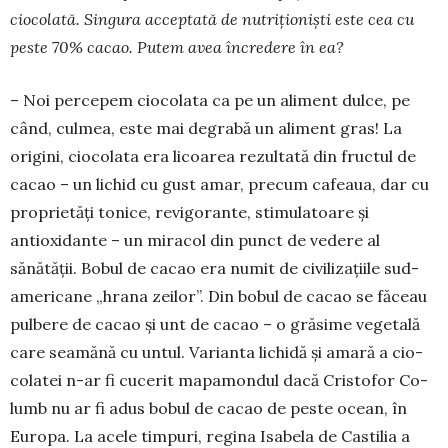
ciocolată. Singura acceptată de nutrițio­niști este cea cu
peste 70% cacao. Putem avea încredere în ea?
– Noi percepem ciocolata ca pe un aliment dul­ce, pe
când, culmea, este mai degrabă un aliment gras! La
origini, ciocolata era licoarea rezultată din fructul de
cacao – un lichid cu gust amar, precum cafeaua, dar cu
proprietăți tonice, revigorante, sti­mu­latoare și
antioxidante – un miracol din punct de vedere al
sănătății. Bobul de cacao era numit de civi­lizațiile sud-
americane „hrana zeilor”. Din bo­bul de cacao se făceau
pulbere de cacao și unt de cacao – o grăsime vegetală
care sea­mănă cu untul. Varian­ta lichidă și amară a cio­
colatei n-ar fi cucerit mapa­mondul dacă Cristofor Co­
lumb nu ar fi adus bo­bul de cacao de peste ocean, în
Europa. La acele tim­puri, regina Isa­bela de Castilia a