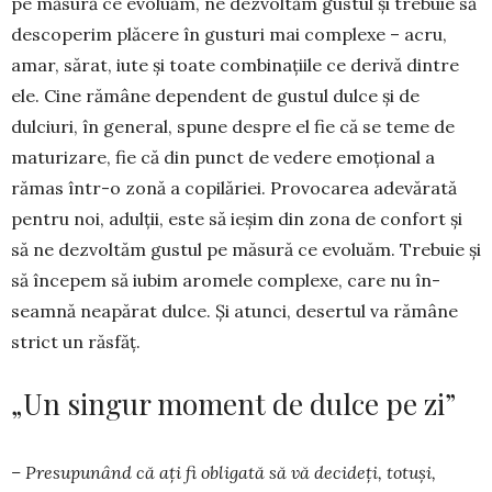
pe măsură ce evoluăm, ne dezvoltăm gustul și trebuie să
descoperim plăcere în gusturi mai complexe – acru,
amar, sărat, iute și toate combinațiile ce derivă dintre
ele. Cine rămâne dependent de gustul dulce și de
dulciuri, în general, spune despre el fie că se teme de
maturizare, fie că din punct de vedere emoțional a
rămas într-o zonă a copilăriei. Provocarea adevărată
pentru noi, adul­ții, este să ieșim din zona de confort și
să ne dez­voltăm gustul pe măsură ce evoluăm. Trebuie și
să începem să iubim aromele complexe, care nu în­
seamnă neapărat dulce. Și atunci, desertul va ră­mâne
strict un răsfăț.
„Un singur moment de dulce pe zi”
– Presupunând că ați fi obligată să vă decideți, totuși,