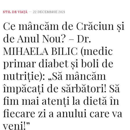
STIL DE VIA­ŢĂ
22 DECEMBRIE 2021
Ce mâncăm de Crăciun și
de Anul Nou? – Dr.
MIHAELA BILIC (medic
primar diabet și boli de
nutriție): „Să mâncăm
împăcați de sărbători! Să
fim mai atenți la dietă în
fiecare zi a anului care va
veni!”