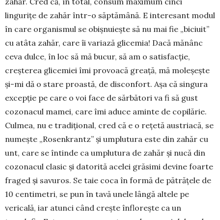
zahăr. Cred că, în total, consum maximum cinci
lingurițe de zahăr într-o săptămână. E interesant modul
în care orga­nismul se obișnuiește să nu mai fie „biciuit”
cu atâta zahăr, care îi variază glicemia! Dacă mănânc
ceva dulce, în loc să mă bucur, să am o satisfacție,
crește­rea glicemiei îmi provoacă greață, mă moleșește
și-mi dă o stare proastă, de disconfort. Așa că singu­ra
excepție pe care o voi face de sărbători va fi să gust
cozonacul mamei, care îmi aduce aminte de copilă­rie.
Culmea, nu e tradițional, cred că e o rețetă aus­tria­că, se
numește „Rosenkrantz” și umplutura este din zahăr cu
unt, care se întinde ca umplutura de zahăr și nucă din
cozonacul clasic și datorită acelei grăsimi devine foarte
fraged și savuros. Se taie coca în formă de pătrățele de
10 centimetri, se pun în tavă unele lângă altele pe
vericală, iar atunci când crește înflorește ca un