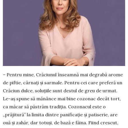
– Pentru mine, Crăciunul înseamnă mai degrabă arome
de piftie, cârnați și sar­male. Pentru cei care preferă un
Crăciun dulce, solu­țiile sunt destul de greu de ur­mat.
Le-aș spune să mănânce mai bine cozonac decât tort,
ca măcar să păstrăm tradiția. Cozo­nacul este o
„prăjitură” la limita dintre pa­ni­­ficație și patiserie, are
ouă și zahăr, dar totuși, de bază e făina. Fiind crescut,