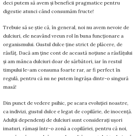
deci putem să avem și be­ne­ficii pragmatice pentru
digestie atunci când consumăm fructe!
Trebuie să se știe că, în general, noi nu avem nevoie de
dulciuri, ele neavând vreun rol în buna funcționare a
organismului. Gustul dulce ține strict de plăcere, de
răsfăț. Dacă am ține cont de această noțiune a răsfățului
și am mânca dulciuri doar de sărbători, iar în restul
timpului le-am consuma foarte rar, ar fi perfect în
regulă, pentru că nu ne putem îngrășa dintr-o singură
masă!
Din punct de vedere psihic, pe scara evoluției noas­tre,
ca indivizi, gustul dulce e legat de copi­lărie, de inocență.
Adulții dependenți de dulciuri sunt considerați ușori
imaturi, rămași într-o zonă a copilăriei, pentru că noi,