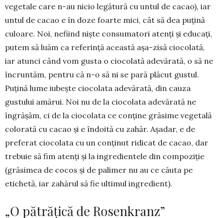
vegetale care n-au nicio legătură cu untul de cacao), iar
untul de cacao e în doze foarte mici, cât să dea puțină
culoare. Noi, nefiind niște consu­matori atenți și educați,
putem să luăm ca referință această așa-zisă ciocolată,
iar atunci când vom gus­ta o ciocolată adevărată, o să ne
încruntăm, pentru că n-o să ni se pară plăcut gustul.
Puțină lume iu­bește ciocolata adevărată, din cauza
gustului amă­rui. Noi nu de la ciocolata adevărată ne
îngrășăm, ci de la ciocolata ce conține grăsime vegetală
colo­rată cu cacao și e îndoită cu zahăr. Așadar, e de
pre­fe­rat ciocolata cu un conținut ridicat de cacao, dar
trebuie să fim atenți și la ingredientele din compo­ziție
(grăsimea de cocos și de palimer nu au ce căuta pe
etichetă, iar zahărul să fie ultimul ingredient).
„O pătrățică de Rosenkranz”