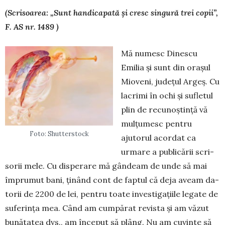
(Scrisoarea: „Sunt handicapată și cresc singură trei copii”,
F. AS nr. 1489 )
Mă numesc Dinescu
Emilia și sunt din ora­șul
Mioveni, județul Argeș. Cu
lacrimi în ochi și su­fletul
plin de recu­noș­tință vă
mulțumesc pen­tru
Foto: Shutterstock
ajutorul acordat ca
urmare a publicării scri­
sorii mele. Cu dispe­rare mă gândeam de unde să mai
împrumut bani, ținând cont de faptul că deja aveam da­
torii de 2200 de lei, pentru toate in­ves­ti­gațiile legate de
suferința mea. Când am cum­părat re­vista și am văzut
bunătatea dvs., am în­ceput să plâng. Nu am cuvinte să