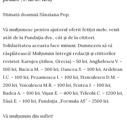
Stimată doamnă Sânziana Pop,
Vă mulțumesc pentru ajutorul oferit fetiței mele, venit
atât de la Fundația dvs., cât și de la ci­ti­tori.
Solidaritatea aceasta face minuni. Dum­nezeu să vă
răsplătească! Mulțu­mim întregii re­dac­ții și cititorilor
revistei: Karu­jes (Athos, Grecia) – 50 lei, An­ghe­lescu V. –
100 lei, Bucica M. – 300 lei, Oancea S. – 100 lei, Ar­delean
I.C. – 100 lei, Peza­mosca I. – 100 lei, Stoi­culescu D.M. –
200 lei, Voicu­lescu M.R. – 100 lei, Scutea J. – 100 lei,
Badea A. – 100 lei, Vișan E. – 400 lei, Teleohi C. – 1200 lei,
Sâsă E. – 100 lei, Fundația „Formula AS” – 2500 lei.
Vă mulțumim din suflet!