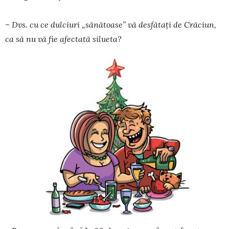
– Dvs. cu ce dulciuri „sănătoase” vă desfătați de Crăciun,
ca să nu vă fie afectată silueta?