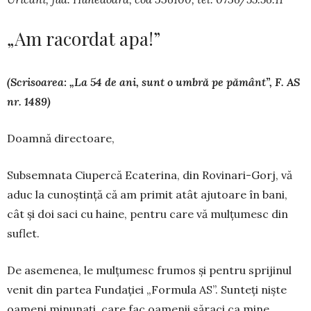
„Am racordat apa!”
(Scrisoarea: „La 54 de ani, sunt o umbră pe pământ”, F. AS
nr. 1489)
Doamnă directoare,
Subsemnata Ciupercă Ecaterina, din Rovi­nari-Gorj, vă
aduc la cunoștință că am primit atât aju­toare în bani,
cât și doi saci cu haine, pentru ca­re vă mulțumesc din
su­flet.
De asemenea, le mul­țumesc frumos și pentru sprijinul
venit din partea Fundației „For­mula AS”. Sunteți niște
oameni minunați, care fac oamenii săraci ca mine