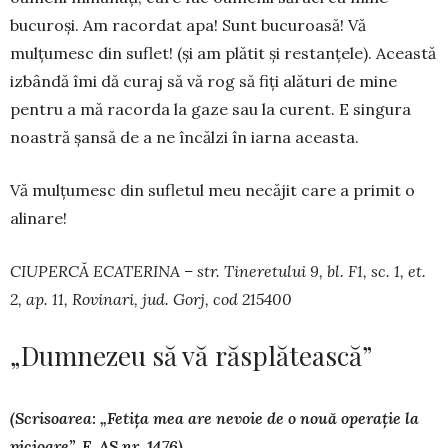
bucuroși. Am ra­cordat apa! Sunt bucuroasă! Vă
mulțumesc din suflet! (și am plătit și restan­țele). Această
iz­bândă îmi dă curaj să vă rog să fiți alături de mine
pentru a mă racorda la gaze sau la curent. E sin­gura
noastră șansă de a ne încălzi în iarna aceas­ta.
Vă mulțumesc din sufletul meu necăjit care a primit o
alinare!
CIUPERCĂ ECATERINA – str. Tineretului 9, bl. F1, sc. 1, et.
2, ap. 11, Rovinari, jud. Gorj, cod 215400
„Dumnezeu să vă răsplătească”
(Scrisoarea: „Fetița mea are nevoie de o nouă operație la
picioare”, F. AS nr. 1476)