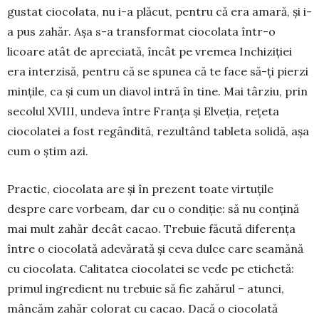
gustat ciocolata, nu i-a plăcut, pentru că era amară, și i-
a pus zahăr. Așa s-a trans­for­mat ciocolata în­tr-o
licoare atât de apre­­cia­tă, încât pe vremea Inchiziției
era interzisă, pentru că se spunea că te face să-ți pierzi
mințile, ca și cum un diavol intră în tine. Mai târziu, prin
secolul XVIII, undeva între Franța și Elveția, rețeta
ciocolatei a fost regândită, rezultând tableta solidă, așa
cum o știm azi.
Practic, ciocolata are și în prezent toate virtuțile
despre care vorbeam, dar cu o condiție: să nu con­țină
mai mult zahăr decât cacao. Trebuie făcută dife­rența
între o ciocolată adevărată și ceva dulce care seamănă
cu ciocolata. Calitatea ciocolatei se vede pe etichetă:
primul ingredient nu trebuie să fie zahărul – atunci,
mâncăm zahăr colorat cu cacao. Dacă o ciocolată