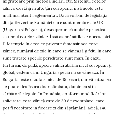
migratoare prin metoda inelării etc. Sistemul cotelor
zilnice există și în alte țări euro­pene, însă acolo este
mult mai atent reglementat. Dacă vorbim de legislația
din țările vecine Ro­mâ­niei care sunt membre ale UE
(Ungaria și Bulga­ria), descoperim că ambele practică
sistemul cotelor zilnice. Însă asemănările se opresc aici.
Diferențele în ceea ce privește dimensiunea cotei
zilnice, nu­mă­­rul de zile în care se vânează și felul în care
sunt tra­tate speciile periclitate sunt mari. În cazul
turtu­ricii, de pildă, specie vulnerabilă la nivel european și
global, vedem că în Ungaria specia nu se vânează. În
Bulgaria, este o cotă zilnică de 15 păsări, dar vâ­nătoarea
se poate desfășura doar sâmbăta, dumi­ni­ca și în
sărbătorile legale. În România, conform mo­di­ficărilor
solicitate, cota zilnică este de 20 de exem­­­­plare, care
pot fi recoltate în fiecare zi din săp­tămână, adică, 140