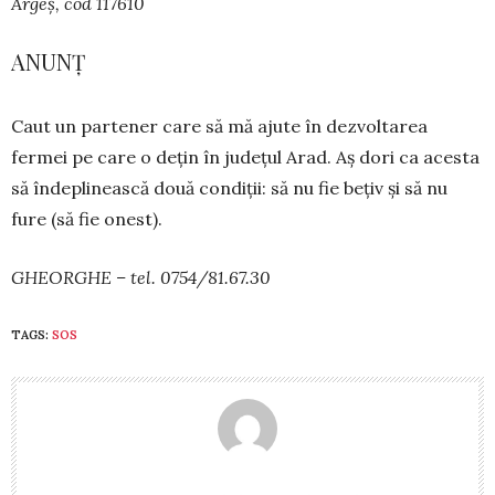
Argeș, cod 117610
ANUNȚ
Caut un partener care să mă ajute în dez­voltarea
fermei pe care o dețin în județul Arad. Aș dori ca acesta
să îndeplinească două condiții: să nu fie bețiv și să nu
fure (să fie onest).
GHEORGHE – tel. 0754/81.67.30
TAGS:
SOS