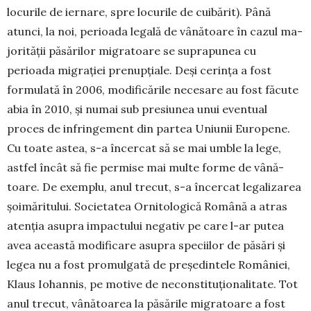
locurile de iernare, spre locu­rile de cuibărit). Până
atunci, la noi, pe­rioada le­gală de vâ­nătoare în cazul ma­
jorității pă­sărilor mi­gratoare se suprapunea cu
perioada mi­grației pre­nup­țiale. Deși cerința a fost
formulată în 2006, mo­dificările necesare au fost făcute
abia în 2010, și numai sub presiunea unui eventual
proces de in­fringement din partea Uniunii Europene.
Cu toate astea, s-a încercat să se mai um­ble la lege,
ast­fel încât să fie permise mai multe for­me de vână­
toare. De exemplu, anul tre­cut, s-a încer­cat legali­zarea
șoi­măritului. Socie­ta­tea Orni­to­logică Română a atras
atenția asupra impactului negativ pe care l-ar putea
avea această modificare asupra spe­ciilor de păsări și
legea nu a fost pro­mulgată de președintele Ro­mâniei,
Klaus Io­hannis, pe motive de neconstitu­țio­nalitate. Tot
anul trecut, vânătoarea la păsările migratoare a fost