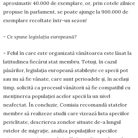
apro­ximativ 40.000 de exem­plare, or, prin cotele zilnice
propuse în parlament, se poate ajun­ge la 900.000 de
exemplare recoltate într-un sezon!
– Ce spune legislația europeană?
– Felul în care este organizată vânătoarea este lăsat la
latitudinea fiecărui stat membru. Totuși, în cazul
păsărilor, legislația europeană stabilește ce specii pot
sau nu să fie vânate, care sunt perioadele și, în același
timp, solicită ca procesul vânătorii să fie compatibil cu
menținerea populației acelor specii la un nivel
neafectat. În concluzie, Comisia reco­man­dă statelor
membre să realizeze studii care vi­zează lista speciilor
periclitate, descrierea zonelor si­tuate de-a lungul
rutelor de migrație, analiza popu­lațiilor speciilor