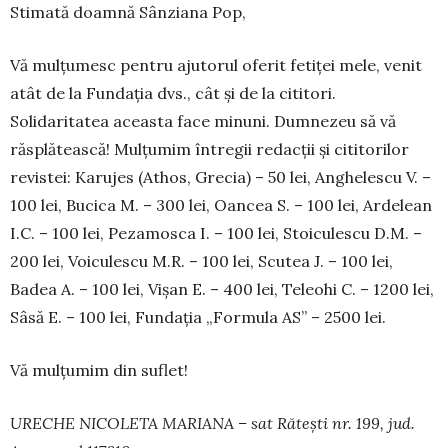
Stimată doamnă Sânziana Pop,
Vă mulțumesc pentru ajutorul oferit fetiței mele, venit
atât de la Fundația dvs., cât și de la ci­ti­tori.
Solidaritatea aceasta face minuni. Dum­nezeu să vă
răsplătească! Mulțu­mim întregii re­dac­ții și cititorilor
revistei: Karu­jes (Athos, Grecia) – 50 lei, An­ghe­lescu V. –
100 lei, Bucica M. – 300 lei, Oancea S. – 100 lei, Ar­delean
I.C. – 100 lei, Peza­mosca I. – 100 lei, Stoi­culescu D.M. –
200 lei, Voicu­lescu M.R. – 100 lei, Scutea J. – 100 lei,
Badea A. – 100 lei, Vișan E. – 400 lei, Teleohi C. – 1200 lei,
Sâsă E. – 100 lei, Fundația „Formula AS” – 2500 lei.
Vă mulțumim din suflet!
URECHE NICOLETA MARIANA – sat Rătești nr. 199, jud.