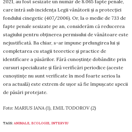
2021, au fost sesizate un număr de 8.065 fapte pe­nale,
care intră sub incidența Legii vânătorii și a protecției
fondului cinegetic (407/2006). Or, la o me­die de 733 de
fapte penale sesizate pe an, consi­de­răm că re­ducerea
stagiului pentru obținerea per­mi­sului de vânătoare este
nejustificată. Ba chiar, s-ar impune prelungirea lui și
completarea cu stagii teoretice și practice de
identificare a păsărilor. Fără cunoștințe dobândite prin
cursuri specializate și fără verificări periodice (aceste
cunoștințe nu sunt veri­fi­cate în mod foarte serios la
ora actuală) este ex­trem de ușor să fie împușcate specii
de păsări pro­tejate.
Foto: MARIUS IANA (1), EMIL TODOROV (2)
TAGS:
ANIMALE
,
ECOLOGIE
,
INTERVIU