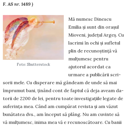
F. AS nr. 1489 )
Mă numesc Dinescu
Emilia și sunt din ora­șul
Mioveni, județul Argeș. Cu
lacrimi în ochi și su­fletul
plin de recu­noș­tință vă
mulțumesc pen­tru
Foto: Shutterstock
ajutorul acordat ca
urmare a publicării scri­
sorii mele. Cu dispe­rare mă gândeam de unde să mai
împrumut bani, ținând cont de faptul că deja aveam da­
torii de 2200 de lei, pentru toate in­ves­ti­gațiile legate de
suferința mea. Când am cum­părat re­vista și am văzut
bunătatea dvs., am în­ceput să plâng. Nu am cuvinte să
vă mulțumesc, inima mea vă e recunoscătoare. Cu banii