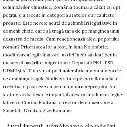
schimbărilor climatice, Româ­nia tocmai a căzut cu opt
poziții, și a trecut în cate­go­ria statelor cu rezultate
proaste. Este nevoie acu­tă de schimbări legislative în
do­menii cheie, care să tragă țara de pe marginea unui
dezas­­tru de me­diu. Cum reacționează aleșii popo­rului
român? Pri­o­ritatea lor a fost, în luna No­iem­brie,
modifica­rea legii vânătorii, astfel încât să dea liber la
masacrul pă­sărilor migratoare. Deputații PNL, PSD,
UDMR și AUR au votat pe 9 noiembrie amen­damentele
ce amenință fragila biodiversitate pe care România ar
trebui să o păstreze ca pe o co­moară neprețuită. Am
stat de vorbă despre impactul acestor mo­di­ficări le­gis­
lative cu Ci­prian Fân­tâ­nă, director de con­­ser­vare al
Socie­tății Or­ni­tologice Ro­mâ­ne.
„Anul trecut, vânătoarea de păsări