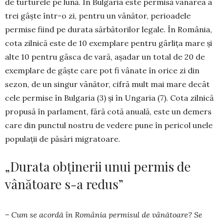
de turturele pe lună. În Bulgaria este permisă vâna­rea a
trei gâște într-o zi, pentru un vânător, perioa­dele
permise fiind pe durata săr­bă­torilor legale. În România,
cota zilnică este de 10 exemplare pentru gârlița mare și
alte 10 pentru gâs­ca de vară, așadar un total de 20 de
exemplare de gâș­­te care pot fi vânate în orice zi din
sezon, de un sin­­­gur vânător, cifră mult mai mare decât
cele per­mise în Bulgaria (3) și în Ungaria (7). Cota zil­nică
pro­pusă în parlament, fără cotă anuală, este un de­mers
care din punctul nostru de vedere pune în pe­ricol unele
populații de păsări migratoare.
„Durata obținerii unui permis de
vânătoare s-a redus”
– Cum se acordă în România permisul de vâ­nătoare? Se