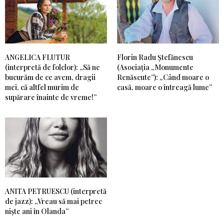
ANGELICA FLUTUR
Florin Radu Ștefănescu
(interpretă de folclor): „Să ne
(Asociația „Monumente
bucurăm de ce avem, dragii
Renăscute”): „Când moare o
mei, că altfel murim de
casă, moare o întreagă lume”
supărare înainte de vreme!”
ANITA PETRUESCU (interpretă
de jazz): „Vreau să mai petrec
niște ani în Olanda”