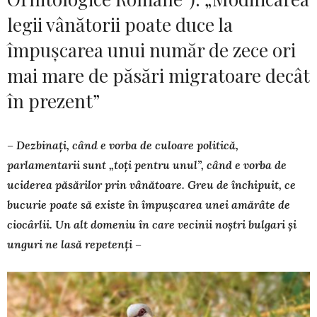
legii vânătorii poate duce la
împușcarea unui număr de zece ori
mai mare de păsări migratoare decât
în prezent”
– Dezbinați, când e vorba de culoare politică,
parlamentarii sunt „toți pen­tru unul”, când e vorba de
uciderea păsărilor prin vânătoare. Greu de în­chi­puit, ce
bucurie poate să existe în împușcarea unei amărâte de
ciocârlii. Un alt domeniu în care vecinii noștri bulgari și
unguri ne lasă repetenți –