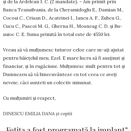
și de la Ardelean I. C. (2 man­date). – Am pri­mit prin
Banca Transilvania, de la Che­­ra­mi­doglu E., Damian M.,
Co­cosi C., Cri­san D., Acatrinei I., Iancu A. F., Zubcu G.,
Cu­cu C., Pascoi M. G., Gherna H., Mos­neag C. D. și Bu­
suioc C. E. Suma primită în total este de 4550 lei.
Vreau să vă mulțumesc tuturor celor care m-ați ajutat
pentru băiețelul meu, Ezel. E mare lucru să fi susținut și
fi­nanciar, și în rugăciune. Mulțumesc mult pentru tot și
Dum­nezeu să vă binecuvânteze cu tot ceea ce aveți
nevoie, căci sunteti un colectiv minunat.
Cu mulțumiri și respect,
DINESCU EMILIA DANA și copiii
„Fetița a fost programată la implant”