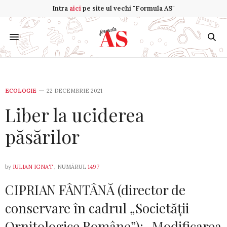
Intra
aici
pe site ul vechi "Formula AS"
ECOLOGIE
22 DECEMBRIE 2021
Liber la uciderea
păsărilor
by
IULIAN IGNAT
, NUMĂRUL
1497
CIPRIAN FÂNTÂNĂ (director de
conservare în cadrul „Societății
Ornitologice Române”): „Modificarea