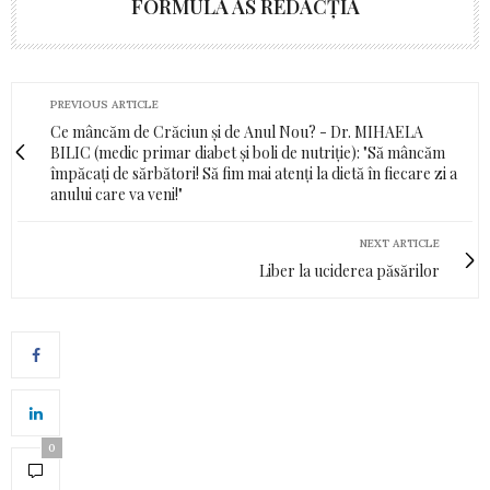
FORMULA AS REDACȚIA
PREVIOUS ARTICLE
Ce mâncăm de Crăciun și de Anul Nou? - Dr. MIHAELA
BILIC (medic primar diabet și boli de nutriție): "Să mâncăm
împăcați de sărbători! Să fim mai atenți la dietă în fiecare zi a
anului care va veni!"
NEXT ARTICLE
Liber la uciderea păsărilor
0