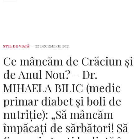
STIL DE VIA­ŢĂ
22 DECEMBRIE 2021
Ce mâncăm de Crăciun și
de Anul Nou? – Dr.
MIHAELA BILIC (medic
primar diabet și boli de
nutriție): „Să mâncăm
împăcați de sărbători! Să