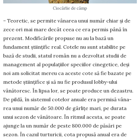
Ciocârlie de câmp
– Teoretic, se per­mite vânarea u­nui nu­măr chiar și de
zece ori mai mare decât ceea ce era per­mis pâ­nă în
pre­zent. Modi­ficările pro­puse nu au la ba­ză un
fundament ști­ințific real. Cotele nu sunt stabilite pe
bază de stu­dii, statul român nu a dezvoltat studii de
ma­na­gement al popula­ții­lor specii­lor cinege­ti­ce, deși
noi am soli­citat me­reu ca aceste cote să fie bazate pe
me­­tode ști­in­ți­fice și să nu fie pro­dusul lobby-ului
vânătoresc. În lip­sa lor, se poate produce un dezastru.
De pil­dă, în siste­mul cotelor anua­le era per­misă vâ­­na­
rea unui nu­­măr de 50.000 de gârlițe mari, pe durata
unui se­zon de vâ­nă­toare. În ritmul acesta, se poate
ajunge la un nu­măr de peste 800.000 de pă­sări pe
sezon. În ca­zul turturicii, cota propusă a­nu­al era de