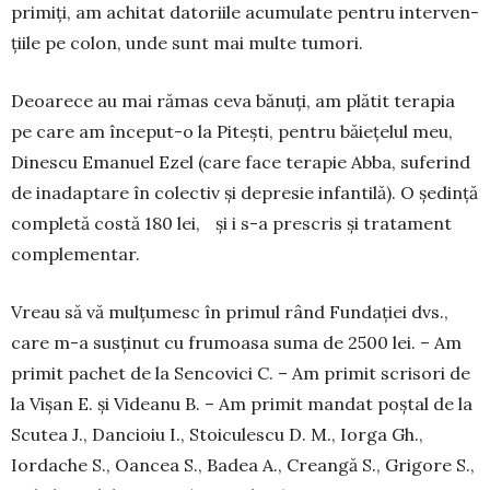
primiți, am achitat datoriile acumu­late pentru inter­ven­
țiile pe colon, unde sunt mai multe tumori.
Deoarece au mai rămas ceva bănuți, am plă­tit te­rapia
pe care am început-o la Pitești, pentru băiețelul meu,
Dinescu Emanuel Ezel (ca­re face terapie Abba, suferind
de inadaptare în colectiv și depresie infantilă). O ședință
com­pletă costă 180 lei, și i s-a prescris și tra­tament
comple­men­tar.
Vreau să vă mulțumesc în primul rând Fun­dației dvs.,
care m-a susținut cu frumoasa su­ma de 2500 lei. – Am
primit pachet de la Sencovici C. – Am primit scrisori de
la Vișan E. și Vi­deanu B. – Am primit mandat poștal de la
Scutea J., Dan­cioiu I., Stoiculescu D. M., Iorga Gh.,
Iordache S., Oan­cea S., Badea A., Creangă S., Grigore S.,