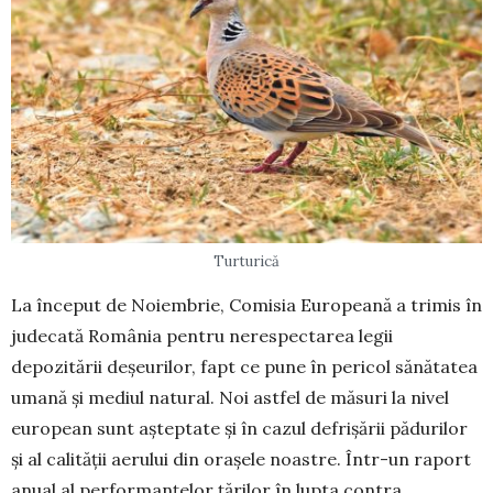
Turturică
La început de Noiembrie, Comisia Eu­ro­pea­nă a trimis în
judecată România pentru nerespectarea legii
depozitării deșeurilor, fapt ce pune în pericol sănătatea
umană și mediul natural. Noi astfel de mă­suri la nivel
european sunt așteptate și în cazul defrișării pădurilor
și al calității aerului din orașele noastre. Într-un raport
anual al performanțelor ță­rilor în lupta contra