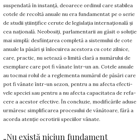
sus­pendată în instanță, de­oarece ordinul care stabilea
cotele de recoltă anuale nu era fundamentat pe o se­rie
de stu­dii științifice cerute de legislația interna­țio­nală și
cea națională. Neobosiți, parla­men­­ta­rii au găsit o so­luție
mai sim­plă: desfiin­țarea completă a siste­mului de cote
anua­le la păsări și în­locuirea acestora cu cote zilnice,
care, practic, nu se­tează o limită cla­ră a numărului de
exemplare care pot fi vânate într-un an. Cotele anuale
au toc­mai ro­lul de a re­glementa numărul de păsări care
pot fi vânate într-un sezon, pentru a nu afecta efec­ti­
vele speciei sau pentru a nu afecta ca­pa­citatea de refa­
ce­re a acestor efective. În con­clu­zie, modifi­că­rile adu­se
ur­măresc simplifi­ca­rea pro­cesului de vână­toare, fă­ră a
acorda atenție ocroti­rii speciilor vânate.
„Nu există niciun fundament