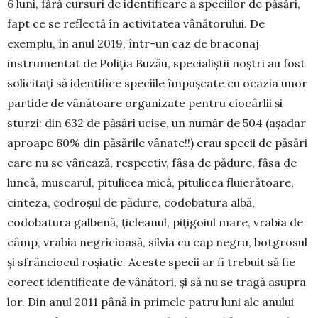
6 luni, fără cursuri de identificare a spe­ciilor de păsări,
fapt ce se reflectă în activitatea vâ­nătorului. De
exemplu, în anul 2019, într-un caz de braconaj
instrumentat de Poliția Buzău, specialiștii noștri au fost
solicitați să identifice speciile împuș­cate cu ocazia unor
partide de vânătoare organizate pentru ciocârlii și
sturzi: din 632 de păsări ucise, un număr de 504 (așadar
aproape 80% din păsările vânate!!) erau specii de păsări
care nu se vânează, respectiv, fâsa de pădure, fâsa de
luncă, muscarul, pitulicea mică, pitulicea fluierătoare,
cinteza, codro­șul de pădure, codobatura albă,
codobatura galbenă, țiclea­nul, pițigoiul mare, vrabia de
câmp, vrabia ne­gri­­cioa­să, silvia cu cap negru, botgrosul
și sfrân­cio­cul roșiatic. Aceste specii ar fi trebuit să fie
corect iden­tificate de vânători, și să nu se tragă asupra
lor. Din anul 2011 până în primele patru luni ale anului