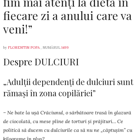
fim mai atenți la dietă în
fiecare zi a anului care va
veni!”
by
FLORENTIN POPA
, NUMĂRUL
1499
Despre DULCIURI
„Adulții dependenți de dulciuri sunt
rămași în zona copilăriei”
– Ne bate la ușă Crăciunul, o sărbătoare trasă în glazură
de ciocolată, cu mese pline de torturi și prăjituri… Ce
politică să du­cem cu dul­ciu­rile ca să nu ne „căptușim” cu
kilograme în plus?