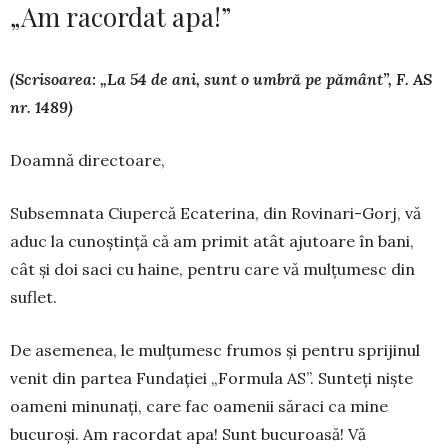
„Am racordat apa!”
(Scrisoarea: „La 54 de ani, sunt o umbră pe pământ”, F. AS
nr. 1489)
Doamnă directoare,
Subsemnata Ciupercă Ecaterina, din Rovi­nari-Gorj, vă
aduc la cunoștință că am primit atât aju­toare în bani,
cât și doi saci cu haine, pentru ca­re vă mulțumesc din
su­flet.
De asemenea, le mul­țumesc frumos și pentru sprijinul
venit din partea Fundației „For­mula AS”. Sunteți niște
oameni minunați, care fac oamenii săraci ca mine
bucuroși. Am ra­cordat apa! Sunt bucuroasă! Vă