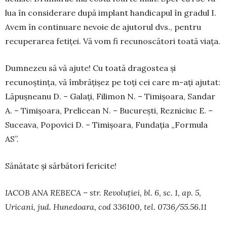
lua în considerare după implant han­dicapul în gradul I.
Avem în continuare ne­voie de ajutorul dvs., pen­tru
recuperarea fetiței. Vă vom fi recu­nos­cători toată viața.
Dumnezeu să vă ajute! Cu toată dragostea și
recunoștința, vă îmbrățișez pe toți cei care m-ați ajutat:
Lăpușneanu D. – Galați, Fili­mon N. – Timișoara, Sandar
A. – Timișoara, Pre­licean N. – București, Rezniciuc E. –
Suceava, Popovici D. – Timișoara, Fundația „Formula
AS”.
Sănătate și sărbători fericite!
IACOB ANA REBECA – str. Revoluției, bl. 6, sc. 1, ap. 5,
Uricani, jud. Hunedoara, cod 336100, tel. 0736/55.56.11