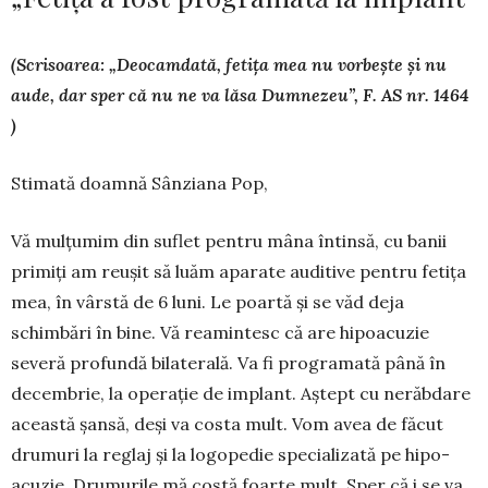
(Scrisoarea: „Deocamdată, fetița mea nu vorbește și nu
aude, dar sper că nu ne va lăsa Dumnezeu”, F. AS nr. 1464
)
Stimată doamnă Sânziana Pop,
Vă mulțumim din suflet pentru mâna în­tinsă, cu banii
primiți am reușit să luăm apa­rate au­di­tive pentru fetița
mea, în vârstă de 6 luni. Le poar­tă și se văd deja
schimbări în bi­ne. Vă rea­min­tesc că are hipoacuzie
severă profundă bila­terală. Va fi programată până în
decembrie, la operație de implant. Aștept cu ne­răbdare
această șansă, deși va costa mult. Vom avea de făcut
dru­muri la reglaj și la logo­pedie specializată pe hipo­
acuzie. Drumurile mă costă foarte mult. Sper că i se va