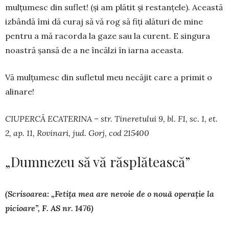
mulțumesc din suflet! (și am plătit și restan­țele). Această
iz­bândă îmi dă curaj să vă rog să fiți alături de mine
pentru a mă racorda la gaze sau la curent. E sin­gura
noastră șansă de a ne încălzi în iarna aceas­ta.
Vă mulțumesc din sufletul meu necăjit care a primit o
alinare!
CIUPERCĂ ECATERINA – str. Tineretului 9, bl. F1, sc. 1, et.
2, ap. 11, Rovinari, jud. Gorj, cod 215400
„Dumnezeu să vă răsplătească”
(Scrisoarea: „Fetița mea are nevoie de o nouă operație la
picioare”, F. AS nr. 1476)