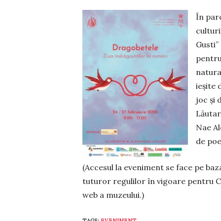
În parc
cultur
Gusti” 
pentru
natural
ieşite
joc și 
Lăutari
Nae Al
de poez
(Accesul la eveniment se face pe baza 
tutu­ror regulilor în vigoare pentru 
web a muzeului.)
TAGS:
EVENIMENT