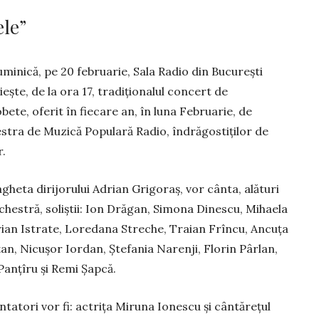
ele”
minică, pe 20 februarie, Sala Radio din București
ește, de la ora 17, tradiționalul concert de
ete, oferit în fiecare an, în luna Februarie, de
stra de Muzică Populară Radio, îndrăgostiților de
r.
gheta dirijorului Adrian Grigoraş, vor cânta, alături
hestră, soliştii: Ion Drăgan, Simona Dinescu, Mihaela
rian Istrate, Loredana Streche, Traian Frîncu, Ancuţa
an, Nicuşor Iordan, Ştefania Narenji, Florin Pârlan,
Panţîru şi Remi Şapcă.
tatori vor fi: actriţa Miruna Ionescu şi cântărețul