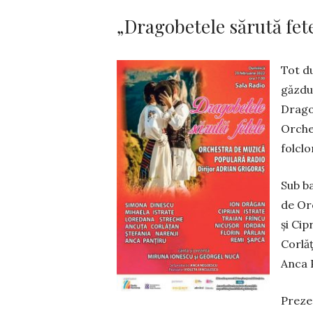
„Dragobetele sărută fet
Tot du
găzdui
Dragob
Orche
folclo
Sub ba
de Orc
şi Cip
Corlăţ
Anca 
Prezen