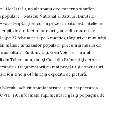
ul Herăstrău, un alt spațiu dedicat trup și suflet
ii populare – Muzeul Național al Satului „Dimitrie
– vă așteap­tă, și el, cu surprize sărbăto­rești: ateliere
 copii, de confecționat mărțișoare din materiale
e (pe 27 februarie şi pe 6 martie); târ­guri cu minunăţii
 din mâinile artizanilor populari, precum și muzici de
de ascultat. Sunt invitaţi: Gelu Voicu și Taraful
i din Teleorman, dar şi Cucii din Brănești și actorul
exandru. Organizatorii au mai pregătit şi concursuri
ie (on-line și off-line) și expoziții de pictură.
bile­tului achiziționat la intrare, și cu respectarea
COVID-19. In­formaţii suplimentare găsiţi pe pagina de