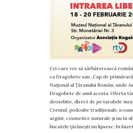
Cei care vor să sărbătorească române
ca Dragobete sau „Cap de primăvară”,
Naţional al Ţă­ranului Român, unde A
Dragobete de anul acesta. Oferta târg
deosebite, direct de pe tarabele meş
Corund, podoabe tradiţionale, icoane,
argint, cosmetice naturale şi nu în u
bucatele țărănești nu lipsesc: brânze