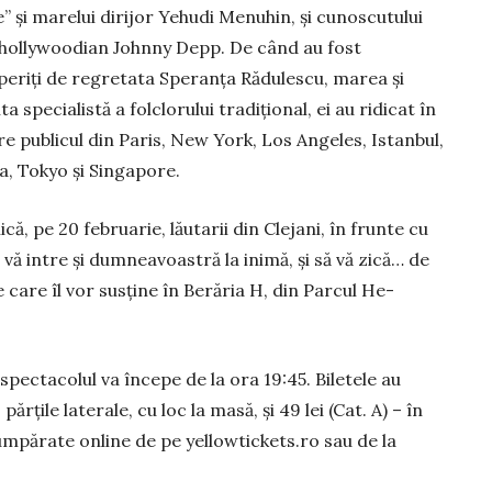
” şi marelui dirijor Yehudi Menuhin, şi cunoscutului
hollywoodian Johnny Depp. De când au fost
eriţi de regretata Speranţa Rădulescu, marea și
a specialistă a folclorului tradițional, ei au ridicat în
re publicul din Paris, New York, Los Angeles, Istanbul,
, Tokyo şi Singapore.
că, pe 20 februarie, lăutarii din Clejani, în frunte cu
ă vă intre şi dum­neavoastră la inimă, şi să vă zică… de
 care îl vor susţine în Berăria H, din Parcul He­
 spectacolul va începe de la ora 19:45. Biletele au
părțile laterale, cu loc la masă, şi 49 lei (Cat. A) – în
 cumpărate online de pe yellowtickets.ro sau de la