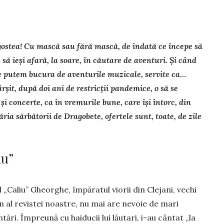
ostea! Cu mască sau fără mască, de îndată ce începe să
să ieși afară, la soare, în căutare de aventuri. Și când
ne putem bucura de aventurile muzicale, servite ca…
ârșit, după doi ani de res­tric­ții pandemice, o să se
și con­certe, ca în vremurile bune, care își întorc, din
ria sărbătorii de Dragobete, ofertele sunt, toate, de zile
iu”
 „Caliu” Gheorghe, împăratul viorii din Clejani, vechi
n al revistei noastre, nu mai are nevoie de mari
tări. Împreună cu haiducii lui lăutari, i-au cântat „la