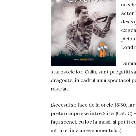
ureche
actor 
descop
exigent
picioa
Londra
Dumini
starostele lor, Caliu, sunt pregătiţi s
dragoste, în cadrul unui spectacol pe
răstrău.
(Accesul se face de la orele 18:30, iar
preţuri cuprinse între 25 lei (Cat. C) – 
fața scenei, cu loc la masă, şi pot fi
intrare, în ziua evenimentului.)