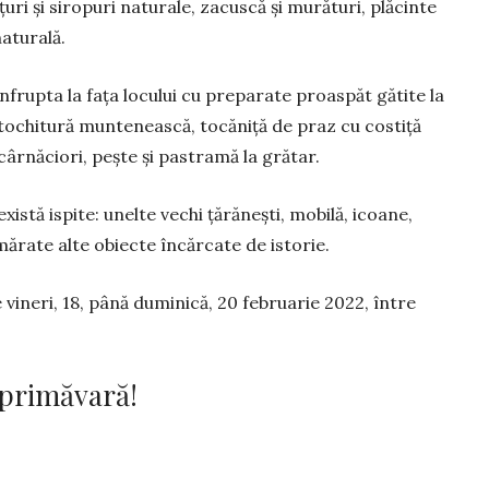
ţuri şi siropuri naturale, zacuscă şi murături, plă­cinte
naturală.
nfrupta la faţa locului cu preparate proaspăt gătite la
 tochitură muntenească, tocăniță de praz cu costiţă
ârnăciori, peşte şi pastramă la grătar.
există ispite: unelte vechi ţărăneşti, mobilă, icoane,
ărate alte obiec­te încărcate de istorie.
 vineri, 18, până duminică, 20 februarie 2022, între
e primăvară!