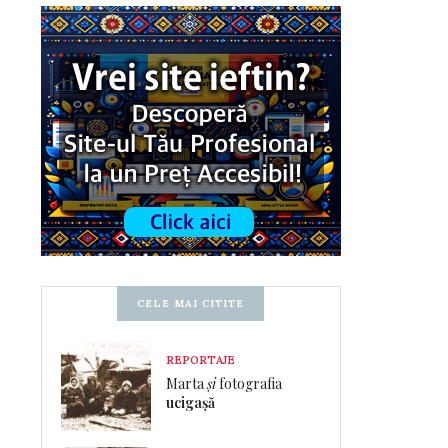
CELE MAI CITITE
REPORTAJE
Marta
și
fotografia
ucigașă