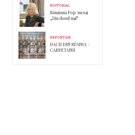
EDITORIAL
Sânziana Pop: mesaj
„Din dosul ușii”
REPORTAJE
DACII DIN SPANIA –
CARPETANII