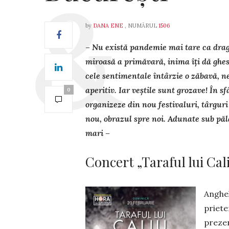
by
DANA ENE
, NUMĂRUL
1506
– Nu există pandemie mai tare ca drag
miroasă a primăvară, inima îți dă ghes 
cele sentimentale întârzie o zăbavă, 
aperitiv. Iar veștile sunt grozave! În sf
0
organizeze din nou festivaluri, târguri 
nou, obrazul spre noi. Adu­nate sub pălă
mari –
Concert „Taraful lui Cal
Anghel
priete
prezen