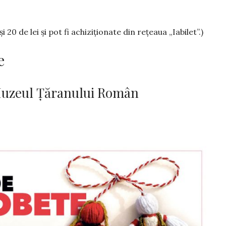
i 20 de lei şi pot fi achiziţionate din reţeaua „Iabilet”.)
e
Muzeul Țăranului Român