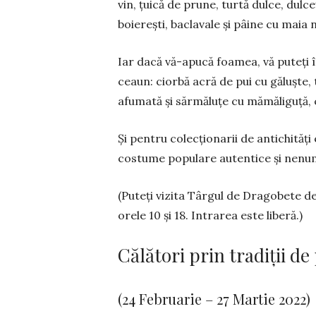
vin, ţuică de prune, turtă dulce, dulce
boiereşti, baclavale şi pâine cu maia 
Iar dacă vă-apucă foamea, vă puteţi î
ceaun: ciorbă acră de pui cu găluşte,
afumată şi sărmăluţe cu mămăliguţă, c
Și pentru colecţionarii de antichități 
cos­tu­me populare autentice şi nenum
(Puteţi vizita Târgul de Dragobete de
orele 10 şi 18. Intrarea este liberă.)
Călători prin tradiţii d
(24 Februarie – 27 Martie 2022)