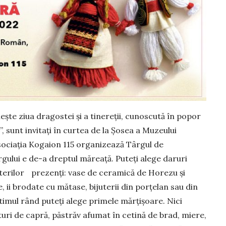
şte ziua dragostei şi a tinereţii, cunoscută în popor
 sunt invitaţi în curtea de la Șosea a Muzeului
sociația Kogaion 115 orga­nizează Târgul de
ului e de-a dreptul măreață. Puteţi ale­ge daruri
te­rilor prezenţi: vase de ceramică de Horezu și
 ii brodate cu mătase, bijuterii din porţelan sau din
ltimul rând puteţi alege primele mărțișoare. Nici
turi de capră, păstrăv afumat în cetină de brad, miere,