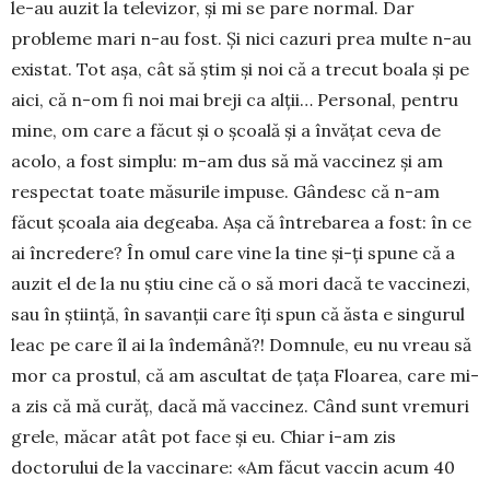
le-au auzit la televizor, și mi se pare normal. Dar
probleme mari n-au fost. Și nici cazuri prea multe n-au
existat. Tot așa, cât să știm și noi că a trecut boala și pe
aici, că n-om fi noi mai breji ca alții… Personal, pentru
mine, om care a făcut și o școală și a învățat ceva de
acolo, a fost simplu: m-am dus să mă vac­cinez și am
respectat toate mă­surile impuse. Gândesc că n-am
făcut școala aia de­gea­ba. Așa că întrebarea a fost: în ce
ai încredere? În omul care vine la tine și-ți spune că a
auzit el de la nu știu cine că o să mori dacă te vaccinezi,
sau în știință, în savanții care îți spun că ăsta e singurul
leac pe care îl ai la îndemână?! Domnule, eu nu vreau să
mor ca prostul, că am ascultat de țața Floarea, care mi-
a zis că mă curăț, dacă mă vaccinez. Când sunt vremuri
grele, măcar atât pot face și eu. Chiar i-am zis
doctorului de la vacci­nare: «Am făcut vaccin acum 40