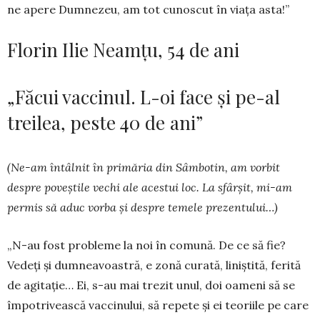
ne apere Dum­nezeu, am tot cunoscut în viața asta!”
Florin Ilie Neamțu, 54 de ani
„Făcui vaccinul. L-oi face și pe-al
treilea, peste 40 de ani”
(Ne-am întâlnit în primăria din Sâm­botin, am vorbit
despre poveștile vechi ale acestui loc. La sfârșit, mi-am
permis să aduc vorba și despre temele prezen­tului…)
„N-au fost probleme la noi în co­mună. De ce să fie?
Vedeți și dumnea­voastră, e zonă curată, li­niștită, ferită
de agitație… Ei, s-au mai trezit unul, doi oameni să se
împotrivească vacci­nului, să repete și ei teoriile pe care