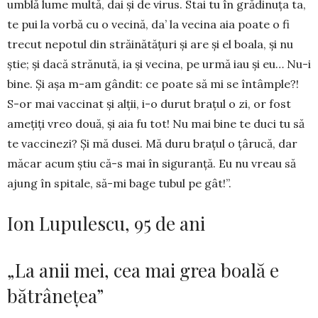
umblă lume multă, dai și de virus. Stai tu în grădinuța ta,
te pui la vor­bă cu o vecină, da’ la vecina aia poate o fi
trecut nepotul din străinătățuri și are și el boala, și nu
știe; și dacă strănută, ia și vecina, pe urmă iau și eu… Nu-i
bine. Și așa m-am gândit: ce poate să mi se în­­tâmple?!
S-or mai vaccinat și alții, i-o durut bra­țul o zi, or fost
amețiți vreo două, și aia fu tot! Nu mai bine te duci tu să
te vaccinezi? Și mă dusei. Mă duru brațul o țârucă, dar
măcar acum știu că-s mai în siguranță. Eu nu vreau să
ajung în spitale, să-mi bage tubul pe gât!”.
Ion Lupulescu, 95 de ani
„La anii mei, cea mai grea boală e
bătrânețea”