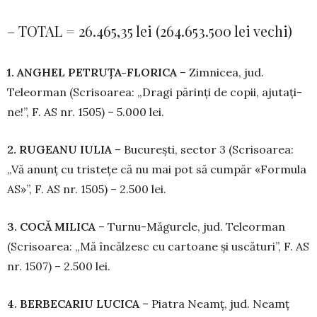
– TOTAL = 26.465,35 lei (264.653.500 lei vechi)
1. ANGHEL PETRUȚA-FLORICA
– Zim­ni­cea, jud.
Teleorman (Scrisoarea: „Dragi părinți de copii, ajutați-
ne!”, F. AS nr. 1505) – 5.000 lei.
2. RUGEANU IULIA
– București, sector 3 (Scrisoarea:
„Vă anunț cu tristețe că nu mai pot să cumpăr «Formula
AS»”, F. AS nr. 1505) – 2.500 lei.
3. COCĂ MILICA
– Turnu-Măgurele, jud. Te­leorman
(Scrisoarea: „Mă încălzesc cu car­toane și uscături”, F. AS
nr. 1507) – 2.500 lei.
4. BERBECARIU LUCICA
– Piatra Neamț, jud. Neamț