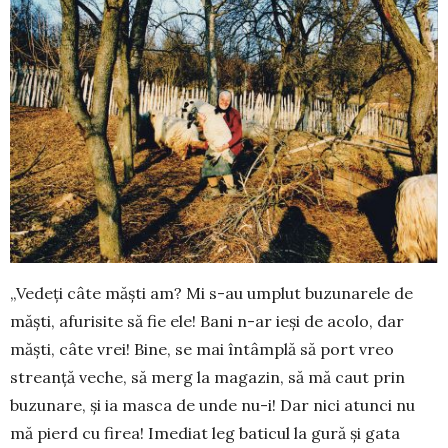
„Vedeți câte măști am? Mi s-au umplut buzu­na­rele de
măști, afurisite să fie ele! Bani n-ar ieși de acolo, dar
măști, câte vrei! Bine, se mai întâm­plă să port vreo
streanță veche, să merg la magazin, să mă caut prin
buzunare, și ia masca de unde nu-i! Dar nici atunci nu
mă pierd cu firea! Imediat leg baticul la gură și gata