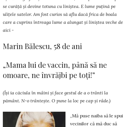
se curăță și devine totuna cu li­niș­tea. E lume puțină pe
ulițele satelor. Am fost curios să aflu dacă frica de boala
care a cuprins întreaga lume a alungat și liniștea veche de
aici -
Marin Bălescu, 58 de ani
„Mama lui de vaccin, până să ne
omoare, ne învrăjbi pe toți!”
(Își ia căciula în mâini și face gestul de a o trân­ti la
pământ. N-o trântește. O pune la loc pe cap și râde.)
„Mă puse naiba să le spui
vecinilor că mă duc să