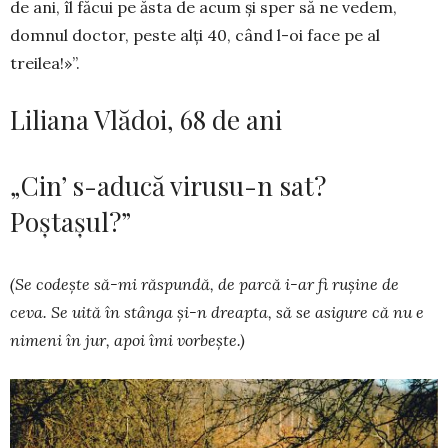
de ani, îl făcui pe ăsta de acum și sper să ne vedem,
domnul doctor, peste alți 40, când l-oi face pe al
treilea!»”.
Liliana Vlădoi, 68 de ani
„Cin’ s-aducă virusu-n sat?
Poștașul?”
(Se codește să-mi răspundă, de parcă i-ar fi ru­șine de
ceva. Se uită în stânga și-n dreapta, să se asigure că nu e
nimeni în jur, apoi îmi vorbește.)