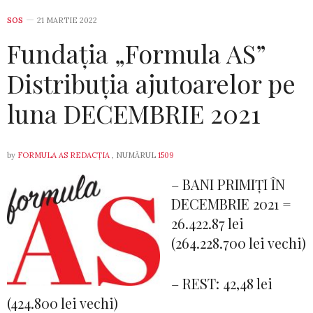
SOS
21 MARTIE 2022
Fundația „Formula AS”
Distribuția ajutoarelor pe
luna DECEMBRIE 2021
by
FORMULA AS REDACȚIA
, NUMĂRUL
1509
– BANI PRIMIȚI ÎN
DECEMBRIE 2021 =
26.422.87 lei
(264.228.700 lei vechi)
– REST: 42,48 lei
(424.800 lei vechi)