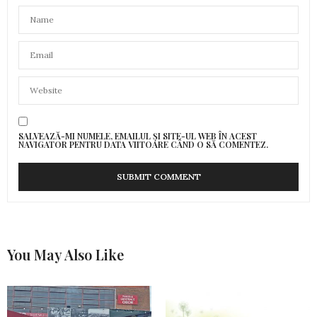
SALVEAZĂ-MI NUMELE, EMAILUL ȘI SITE-UL WEB ÎN ACEST
NAVIGATOR PENTRU DATA VIITOARE CÂND O SĂ COMENTEZ.
You May Also Like