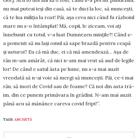
nu mai pu­teai ieși din casă, să te duci la loc, să muncești,
că te lua miliția la rost! Păi, așa ceva nici când fu răz­boiul
mare nu s-o întâmplat! Mă, copii, le zi­ceam, voi ați
înnebunit cu totul, v-a luat Dum­nezeu min­țile?! Când s-
a pomenit să nu lași omul să sape braz­dă pentru ceapă
și usturoi? Eu că mă duc, ei că mă amendează… Așa de
rău m-am amă­rât, că nici n-am mai vrut să aud de legile
lor! De când e satul ăsta pe lume, nu s-a mai auzit
vreodată să n-ai voie să mergi să muncești. Păi, ce-i mai
rău, să mori de Covid sau de foame? Că noi din asta tră­­
im, din ce punem primăvara în grădini. N-am mai auzit
până acu să mănânce careva covid fript!”.
TAGS:
ANCHETĂ