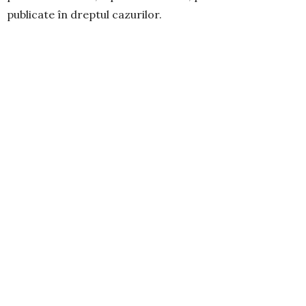
publicate în dreptul cazurilor.
TAGS:
SOS
FORMULA AS REDACȚIA
PREVIOUS ARTICLE
Vești bune despre România
NEXT ARTICLE
Fundația "Formula AS" Distribuția ajutoarelor pe luna
DECEMBRIE 2021