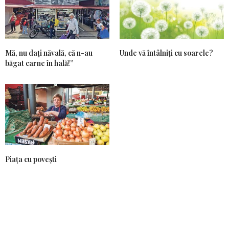
Mă, nu dați năvală, că n-au
Unde vă întâlniți cu soarele?
băgat carne în hală!”
Piața cu povești