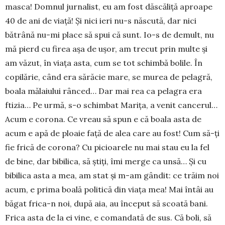
masca! Domnul jurnalist, eu am fost dăscăliță aproape
40 de ani de viață! Și nici ieri nu-s născută, dar nici
bătrână nu-mi place să spui că sunt. Io-s de demult, nu
mă pierd cu firea așa de ușor, am trecut prin multe și
am văzut, în viața asta, cum se tot schimbă bolile. În
copi­lărie, când era să­răcie mare, se murea de pe­lagră,
boala mă­laiului rânced… Dar mai rea ca pela­gra era
ftizia… Pe urmă, s-o schimbat Ma­rița, a ve­nit cancerul…
Acum e corona. Ce vreau să spun e că boala asta de
acum e apă de ploaie față de alea care au fost! Cum să-ți
fie frică de corona? Cu picioarele nu mai stau eu la fel
de bine, dar bibilica, să știți, îmi merge ca unsă… Și cu
bibilica asta a mea, am stat și m-am gândit: ce trăim noi
acum, e prima boală politi­că din viața mea! Mai întâi au
băgat frica-n noi, după aia, au început să scoată bani.
Frica asta de la ei vine, e comandată de sus. Că boli, să