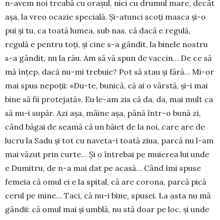
n-avem noi treabă cu orașul, nici cu drumul mare, decât
așa, la vreo ocazie specială. Și-atunci scoți masca și-o
pui și tu, ca toată lumea, sub nas, că dacă e regulă,
regulă e pentru toți, și cine s-a gândit, la binele nostru
s-a gândit, nu la rău. Am să vă spun de vac­cin… De ce să
mă înțep, dacă nu-mi trebuie? Pot să stau și fără… Mi-or
mai spus nepoții: «Du-te, bunică, că ai o vârstă, și-i mai
bine să fii protejată». Eu le-am zis că da, da, mai mult ca
să nu-i supăr. Azi așa, mâine așa, până într-o bună zi,
când băgai de seamă că un băiet de la noi, care are de
lucru la Sadu și tot cu naveta-i toată ziua, parcă nu l-am
mai văzut prin curte… Și o întrebai pe muierea lui un­de
e Dumitru, de n-a mai dat pe acasă… Când îmi spuse
femeia că omul ei e la spital, că are co­rona, parcă pică
cerul pe mine… Taci, că nu-i bine, spusei. La asta nu mă
gândii: că omul mai și um­blă, nu stă doar pe loc, și unde