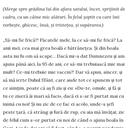
(Merge spre grădina lui din afara satului, încet, sprijinit de
cadru, cu un câine mic alături. În felul șoptit cu care îmi
vorbește, ghicesc, însă, și tris­tețea, și supărarea.)
„Să-mi fie frică?! Păcatele mele, la ce să-mi fie frică? La
anii mei, cea mai grea boală e bătrânețea. Și din boala
asta nu fu om să scape… Dacă mi-a dat Dumnezeu și am
ajuns până aici, la 95 de ani, ce să-mi tre­bu­iască mie mai
mult? Ce-mi tre­buie mie vaccin?! Dar vă spun, sincer, și
să mă ierte Du­hul Sfânt, care aude tot ce spu­nem și tot
ce simțim, poate că aș fi zis și eu: «Du-te, omule, și fă și
tu ce ziseră ăi mari să faci», dacă ei s-ar fi purtat mai cu
inimă cu noi! Și nu zic de ce fac ei acolo, unde-s șefi
peste țară, că strâng și fură de rup, cu aia mă învățai; zic
de felul cum s-or purtat cu noi de când o ajuns boala în
Gorj. Acu fo doi ani să fi fost, când s-a pornit pandemia,