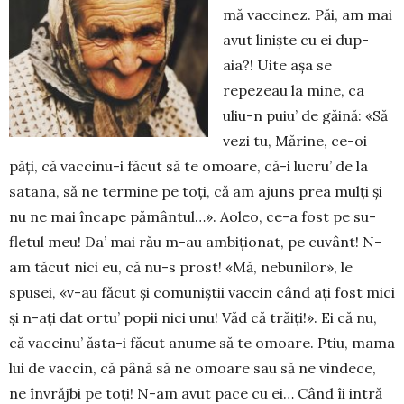
mă vaccinez. Păi, am mai
avut liniște cu ei dup-
aia?! Uite așa se
repezeau la mine, ca
uliu-n puiu’ de găină: «Să
vezi tu, Mărine, ce-oi
păți, că vac­cinu-i făcut să te omoare, că-i lucru’ de la
satana, să ne termine pe toți, că am ajuns prea mulți și
nu ne mai încape pământul…». Aoleo, ce-a fost pe su­
fletul meu! Da’ mai rău m-au am­bi­ționat, pe cu­vânt! N-
am tăcut nici eu, că nu-s prost! «Mă, ne­bunilor», le
spusei, «v-au făcut și comuniștii vaccin când ați fost mici
și n-ați dat ortu’ popii nici unu! Văd că trăiți!». Ei că nu,
că vac­cinu’ ăsta-i făcut anume să te omoa­re. Ptiu, mama
lui de vaccin, că până să ne omoa­re sau să ne vindece,
ne în­vrăjbi pe toți! N-am avut pa­ce cu ei… Când îi intră