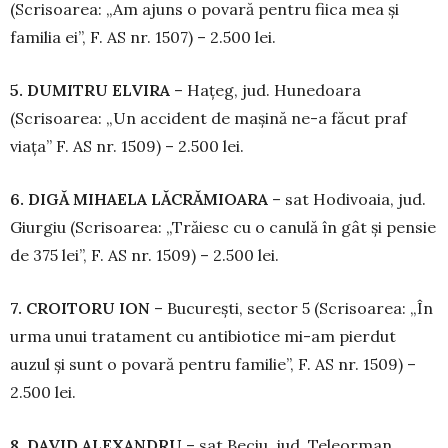
(Scrisoarea: „Am ajuns o povară pen­tru fiica mea și
familia ei”, F. AS nr. 1507) – 2.500 lei.
5. DUMITRU EL­VIRA
– Hațeg, jud. Hu­ne­doara
(Scrisoarea: „Un accident de mașină ne-a făcut praf
viața” F. AS nr. 1509) – 2.500 lei.
6. DIGĂ MIHA­ELA LĂCRĂMIOARA
– sat Hodivoaia, jud.
Giurgiu (Scrisoarea: „Trăiesc cu o canulă în gât și pensie
de 375 lei”, F. AS nr. 1509) – 2.500 lei.
7. CROITORU ION
– București, sector 5 (Scri­soarea: „În
urma unui tratament cu an­tibiotice mi-am pierdut
auzul și sunt o povară pentru familie”, F. AS nr. 1509) –
2.500 lei.
8. DAVID ALEXANDRU
– sat Beciu, jud. Te­leorman