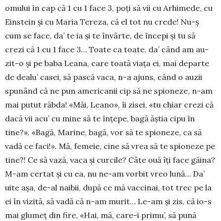
omu­lui în cap că 1 cu 1 face 3, poți să vii cu Arhimede, cu
Einstein și cu Maria Te­re­za, că el tot nu crede! Nu-ș
cum se face, da’ te ia și te învârte, de începi și tu să
crezi că 1 cu 1 face 3… Toate ca toate, da’ când am au­
zit-o și pe baba Leana, care toată viața ei, mai departe
de dealu’ casei, să pască vaca, n-a ajuns, când o auzii
spu­nând că ne pun americanii cip să ne spioneze, n-am
mai putut răbda! «Măi, Leano», îi zisei, «tu chiar crezi că
dacă vii acu’ cu mine să te înțepe, bagă ăștia cipu în
tine?». «Bagă, Marine, bagă, vor să te spioneze, ca să
vadă ce faci!». Mă, femeie, cine să vrea să te spioneze pe
tine?! Ce să vază, vaca și curcile? Câte ouă îți face găina?
M-am certat și cu ea, nu ne-am vorbit vreo lună… Da’
uite așa, de-al nai­bii, după ce mă vaccinai, tot trec pe la
ei în vi­zită, să vadă că n-am murit… Le-am și zis, că io-s
mai glumeț din fire, «Hai, mă, care-i primu’, să pu­nă