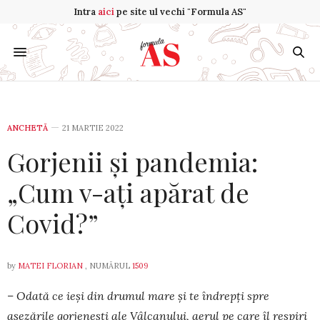
Intra
aici
pe site ul vechi "Formula AS"
ANCHETĂ
21 MARTIE 2022
Gorjenii și pandemia:
„Cum v-ați apărat de
Covid?”
by
MATEI FLORIAN
, NUMĂRUL
1509
– Odată ce ieși din drumul mare și te îndrepți spre
așezările gor­je­nești ale Vâlcanului, aerul pe care îl respiri