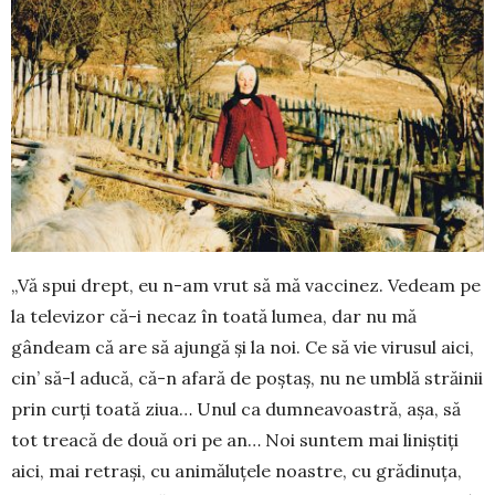
„Vă spui drept, eu n-am vrut să mă vaccinez. Vedeam pe
la televizor că-i necaz în toată lumea, dar nu mă
gândeam că are să ajungă și la noi. Ce să vie virusul aici,
cin’ să-l aducă, că-n afară de poș­taș, nu ne umblă străinii
prin curți toată ziua… Unul ca dumneavoastră, așa, să
tot treacă de două ori pe an… Noi suntem mai liniștiți
aici, mai retrași, cu animăluțele noastre, cu grădinuța,