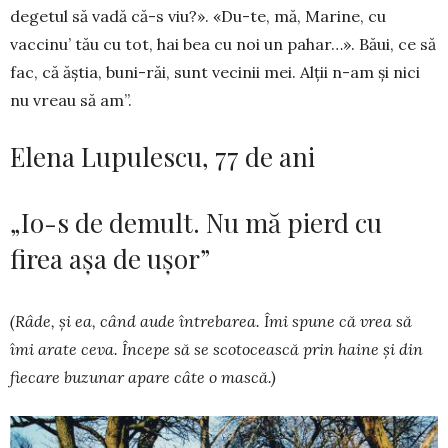
degetul să vadă că-s viu?». «Du-te, mă, Marine, cu
vaccinu’ tău cu tot, hai bea cu noi un pahar…». Băui, ce să
fac, că ăștia, buni-răi, sunt vecinii mei. Alții n-am și nici
nu vreau să am”.
Elena Lupulescu, 77 de ani
„Io-s de demult. Nu mă pierd cu
firea așa de ușor”
(Râde, și ea, când aude întrebarea. Îmi spune că vrea să
îmi arate ceva. Începe să se scotocească prin haine și din
fiecare buzunar apare câte o mas­că.)