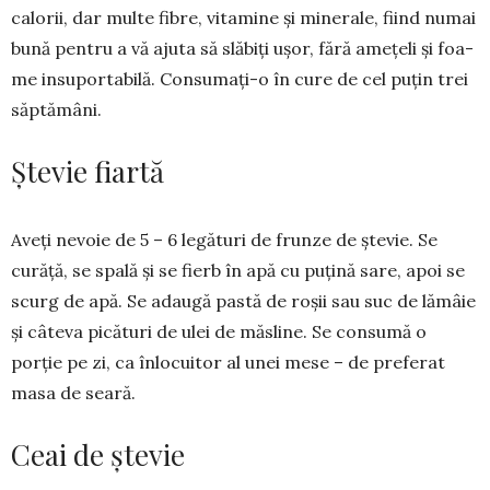
calorii, dar multe fibre, vitamine și minerale, fiind numai
bună pentru a vă ajuta să slăbiți ușor, fără amețeli și foa­
me insuportabilă. Consu­ma­ți-o în cure de cel puțin trei
săp­tămâni.
Ștevie fiartă
Aveți nevoie de 5 – 6 legături de frunze de ștevie. Se
curăță, se spală și se fierb în apă cu puțină sare, apoi se
scurg de apă. Se adaugă pastă de ro­șii sau suc de lămâie
și câteva pică­turi de ulei de măsline. Se consumă o
porție pe zi, ca înlocuitor al unei mese – de preferat
masa de seară.
Ceai de ștevie