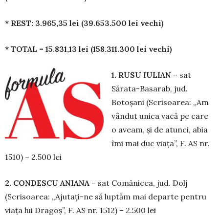
* REST: 3.965,35 lei (39.653.500 lei vechi)
* TOTAL = 15.831,13 lei (158.311.300 lei vechi)
1. RUSU IULIAN
– sat
Sărata-Basarab, jud.
Botoșani (Scrisoarea: „Am
vândut unica va­că pe care
o aveam, și de atunci, abia
îmi mai duc viața”, F. AS nr.
1510) – 2.500 lei
2. CONDESCU ANIANA
– sat Comă­nicea, jud. Dolj
(Scrisoarea: „Ajutați-ne să lup­tăm mai departe pentru
viața lui Dragoș”, F. AS nr. 1512) – 2.500 lei