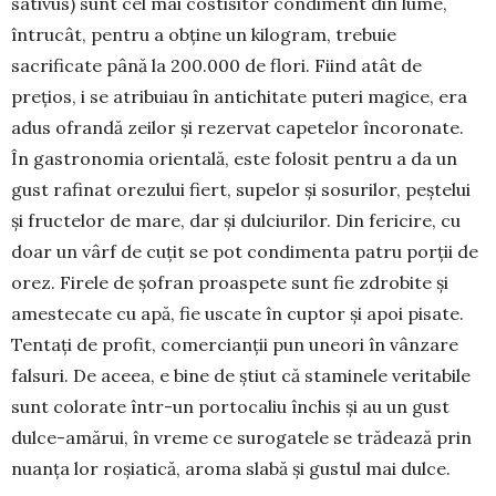
sativus) sunt cel mai costisitor condiment din lume,
întrucât, pentru a obține un kilogram, trebuie
sacrificate până la 200.000 de flori. Fiind atât de
prețios, i se atribuiau în antichitate puteri magice, era
adus ofrandă zeilor și rezervat cape­telor încoronate.
În gastronomia orientală, este folosit pentru a da un
gust rafinat orezului fiert, supelor și sosurilor, peștelui
și fructelor de mare, dar și dulciurilor. Din fericire, cu
doar un vârf de cuțit se pot condimenta patru porții de
orez. Firele de șofran proaspete sunt fie zdrobite și
ames­te­cate cu apă, fie uscate în cuptor și apoi pisate.
Tentați de profit, comercianții pun uneori în vân­zare
falsuri. De aceea, e bine de știut că staminele veritabile
sunt colorate într-un portocaliu închis și au un gust
dulce-amărui, în vreme ce suroga­tele se trădează prin
nuanța lor roșiatică, aroma slabă și gustul mai dulce.