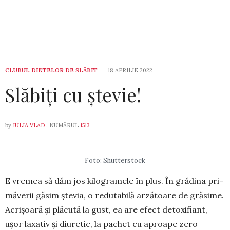
CLUBUL DIETELOR DE SLĂBIT
18 APRILIE 2022
Slăbiți cu ștevie!
by
IULIA VLAD
, NUMĂRUL
1513
Foto: Shutterstock
E vremea să dăm jos kilo­gra­mele în plus. În grădina pri­
măverii găsim ștevia, o redutabilă ar­zătoare de grăsime.
Acrișoară și plă­cută la gust, ea are efect detoxifiant,
ușor laxativ și diuretic, la pachet cu aproape zero