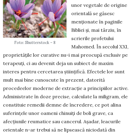
unor vegetale de origine
orientală se găsesc
menționate în paginile
Bibliei și, mai târziu, în
scrierile pro­fetului
Foto: Shutterstock – 8
Mahomed. În secolul XXI,
proprietă­țile lor curative nu-i mai preocupă exclusiv pe
tera­peuți, ci au devenit deja un subiect de maxim
interes pentru cercetarea științifică. Efectele lor sunt
mult mai bine cunoscute în prezent, datorită
procedeelor moderne de extracție a principiilor active.
Administrate în doze precise, calculate la miligram, ele
constituie remedii demne de încre­dere, ce pot alina
suferințele unor oameni chinuiți de boli grave, ca
afecțiunile reumatice sau can­cerul. Așadar, leacurile
orientale n-ar trebui să ne lipsească niciodată din