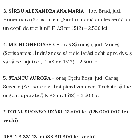
3. SÎRBU ALEXANDRA ANA MARIA
– loc. Brad, jud.
Hunedoara (Scrisoarea: „Sunt o mamă adolescentă, cu
un copil de trei luni”, F. AS nr. 1512) – 2.500 lei
4. MICHI GHEORGHE
– oraș Sărmașu, jud. Mureș
(Scrisoarea: „Îndrăznesc să ridic ia­răși ochii spre dvs. și
să vă cer ajutor”, F. AS nr. 1512) – 2.500 lei
5. STANCU AURORA
– oraș Oțelu Roșu, jud. Caraș
Severin (Scrisoarea: „Îmi pierd ve­derea. Trebuie să fac
urgent operație”, F. AS nr. 1512) – 2.500 lei
* TOTAL SPONSORIZĂRI: 12.500 lei (125.000.000 lei
vechi)
REST: 3.331,13 lei (33.311.300 lei vechi)