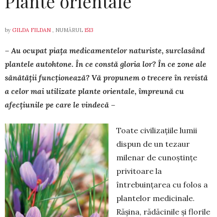
Plante orientale
by
GILDA FILDAN
, NUMĂRUL
1513
– Au ocupat piața medicamentelor naturiste, surclasând
plantele autohtone. În ce constă gloria lor? În ce zone ale
sănătății funcțio­nează? Vă propunem o trecere în revistă
a celor mai utilizate plante orientale, împreună cu
afecțiunile pe care le vindecă –
Toate civilizațiile lumii
dispun de un tezaur
milenar de cunoștințe
privitoare la
întrebuințarea cu folos a
plantelor medicinale.
Rășina, rădăcinile și florile