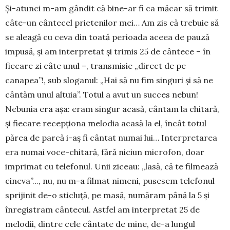
Și-atunci m-am gândit că bine-ar fi ca măcar să trimit
câte-un cântecel prietenilor mei… Am zis că trebuie să
se aleagă cu ceva din toată perioada aceea de pau­ză
impusă, și am interpretat și trimis 25 de cântece – în
fiecare zi câte unul –, transmisie „direct de pe
canapea”!, sub sloganul: „Hai să nu fim singuri și să ne
cântăm unul altuia”. Totul a avut un suc­ces nebun!
Nebunia era așa: eram singur acasă, cântam la chitară,
și fiecare recepționa melodia acasă la el, încât totul
părea de parcă i-aș fi cântat numai lui… Interpretarea
era numai voce-chitară, fără niciun microfon, doar
imprimat cu telefonul. Unii ziceau: „lasă, că te filmează
cineva”…, nu, nu m-a filmat nimeni, pusesem telefonul
sprijinit de-o sticluță, pe masă, număram până la 5 și
înre­gistram cântecul. Astfel am interpretat 25 de
melodii, dintre cele cântate de mine, de-a lungul