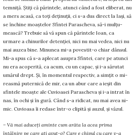
temniță. Știți că părintele, atunci când a fost eliberat, nu
a mers aca­să, ca toți deți­nuții, ci s-a dus direct la Iași, să
se închine moaștelor Sfintei Paras­cheva, să-i mulțu­
mească? Trebuie să vă spun că părintele Ioan, ca
urmare a chinu­rilor detenției, nici nu mai vedea, nici nu
mai auzea bine. Minunea mi-a povestit-o chiar dânsul.
Mi-a spus că s-a aplecat asu­pra Sfintei, care pe atunci
nu era acope­rită, ca acum, cu un capac, și i-a sărutat
umărul drept. Și, în momentul respectiv, a simțit o mi­
reasmă puternică de mir, ca un abur care a ieșit din
sfintele moaște ale Cu­vioasei Parascheva și i-a intrat în
nas, în ochi și în gură. Când s-a ridicat, nu mai avea ni­
mic. Cuvioasa îi redase într-o cli­pită și auzul, și văzul.
– Vă mai aduceți aminte cum arăta la acea prima
întâlnire pe care ați avut-o? Care e chipul cu care v-a