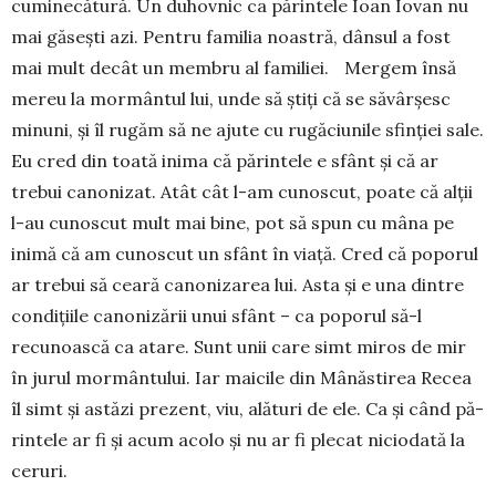
cumi­necătură. Un duhovnic ca părintele Ioan Iovan nu
mai găsești azi. Pentru familia noastră, dânsul a fost
mai mult decât un membru al familiei. Mergem însă
mereu la mormântul lui, unde să știți că se săvârșesc
minuni, și îl rugăm să ne ajute cu rugăciu­nile sfinției sale.
Eu cred din toată inima că părintele e sfânt și că ar
trebui canonizat. Atât cât l-am cunoscut, poate că alții
l-au cunoscut mult mai bine, pot să spun cu mâna pe
inimă că am cunoscut un sfânt în viață. Cred că poporul
ar trebui să ceară canonizarea lui. Asta și e una dintre
con­dițiile canonizării unui sfânt – ca poporul să-l
recunoască ca atare. Sunt unii care simt miros de mir
în jurul mormân­tului. Iar maicile din Mânăstirea Recea
îl simt și astăzi prezent, viu, alături de ele. Ca și când pă­
rintele ar fi și acum acolo și nu ar fi plecat niciodată la
ceruri.