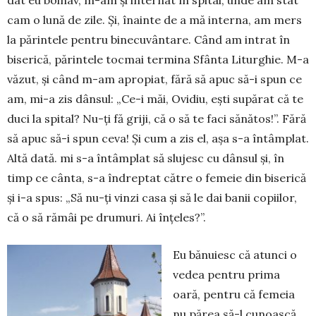
cam o lună de zile. Și, înainte de a mă interna, am mers
la părintele pentru binecu­vân­tare. Când am intrat în
biserică, părintele tocmai termina Sfânta Litur­ghie. M-a
văzut, și când m-am apro­piat, fără să apuc să-i spun ce
am, mi-a zis dânsul: „Ce-i măi, Ovidiu, ești su­părat că te
duci la spital? Nu-ți fă griji, că o să te faci sănătos!”. Fără
să apuc să-i spun ceva! Și cum a zis el, așa s-a întâmplat.
Altă dată. mi s-a întâmplat să slujesc cu dân­sul și, în
timp ce cânta, s-a îndreptat către o femeie din biserică
și i-a spus: „Să nu-ți vinzi casa și să le dai banii copiilor,
că o să rămâi pe drumuri. Ai înțeles?”.
Eu bănuiesc că atunci o
vedea pentru prima
oară, pen­tru că femeia
nu părea să-l cu­noască.