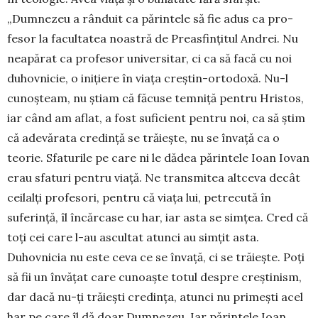
„Dumnezeu a rânduit ca părintele să fie adus ca pro­
fesor la facultatea noastră de Preasfințitul Andrei. Nu
neapărat ca profesor uni­ver­sitar, ci ca să facă cu noi
duhovnicie, o inițiere în via­ța creștin-ortodoxă. Nu-l
cunoșteam, nu știam că fă­cuse temniță pentru Hristos,
iar când am aflat, a fost suficient pentru noi, ca să știm
că adevărata credință se trăiește, nu se învață ca o
teorie. Sfaturile pe care ni le dădea părintele Ioan Iovan
erau sfaturi pentru viață. Ne transmitea altceva decât
ceilalți profe­sori, pentru că viața lui, petrecută în
suferință, îl încărcase cu har, iar asta se simțea. Cred că
toți cei care l-au ascultat atunci au simțit asta.
Duhovnicia nu este ceva ce se învață, ci se tră­iește. Poți
să fii un învățat care cunoaște totul despre creștinism,
dar dacă nu-ți trăiești credința, atunci nu primești acel
har pe care îl dă doar Dum­nezeu. Iar părintele Ioan