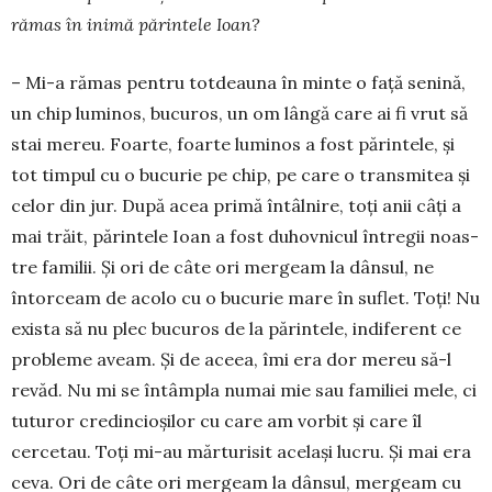
rămas în inimă părintele Ioan?
– Mi-a rămas pentru totdeauna în minte o față senină,
un chip luminos, bu­cu­ros, un om lângă care ai fi vrut să
stai mereu. Foarte, foarte luminos a fost pă­rintele, și
tot timpul cu o bucurie pe chip, pe care o transmitea și
celor din jur. După acea primă întâlnire, toți anii câți a
mai trăit, părintele Ioan a fost duhovnicul în­tre­gii noas­
tre familii. Și ori de câte ori mer­geam la dânsul, ne
întorceam de acolo cu o bucurie mare în suflet. Toți! Nu
exista să nu plec bucuros de la părintele, indiferent ce
probleme aveam. Și de aceea, îmi era dor mereu să-l
revăd. Nu mi se întâmpla numai mie sau fa­miliei mele, ci
tuturor credincioșilor cu care am vorbit și care îl
cercetau. Toți mi-au mărturisit același lucru. Și mai era
ceva. Ori de câte ori mergeam la dânsul, mer­geam cu