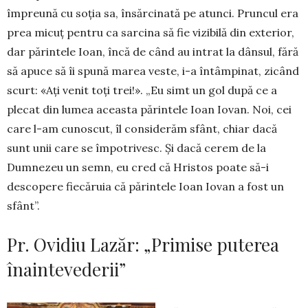
împreună cu soția sa, însărci­nată pe atunci. Prun­cul era
prea micuț pentru ca sarcina să fie vizibilă din exte­rior,
dar părin­tele Ioan, încă de când au intrat la dânsul, fără
să apuce să îi spu­nă marea veste, i-a în­tâm­pinat, zicând
scurt: «Ați venit toți trei!». „Eu simt un gol după ce a
plecat din lumea aceasta părintele Ioan Iovan. Noi, cei
care l-am cunoscut, îl con­siderăm sfânt, chiar dacă
sunt unii care se împotrivesc. Și dacă cerem de la
Dumnezeu un semn, eu cred că Hristos poate să-i
descopere fiecăruia că părintele Ioan Iovan a fost un
sfânt”.
Pr. Ovidiu Lazăr: „Primise puterea
înaintevederii”