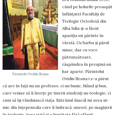
când pe holurile proaspăt
înființatei Fa­cultăți de
Teologie Ortodoxă din
Alba Iulia și-a făcut
apariția un părinte în
vârstă. Cu barba și părul
ninse, dar cu voce
pătrunzătoare,
răspândea în preajmă un
har aparte. Părintelui
Părintele Ovidiu Ileana
Ovidiu Ileana i s-a părut
că are în față nu un profesor, ci un bunic, blând și bun,
care venise să îi învețe pe tinerii stu­denți nu teologie, ci
cum să își rânduiască viața. Bătrânul dascăl nu avea ni­
mic din înțepeneala care îi îmbracă, uneori, pe magiș­trii
în teologie. Avea viață și o bunătate fără sfârșit.