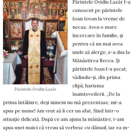
Părintele Ovidiu Lazăr l-a
cunoscut pe părintele
Ioan Iovan la vreme de
necaz. Avea o mare
încer­care în familie, și
pentru că nu mai avea
unde să alerge, s-a dus la
Mânăstirea Recea. Și
părintele Ioan l-a șocat,
vădindu-și, din prima
clipă, harisma
Părintele Ovidiu Lazăr
înaintevederii. „De la
prima întâlnire, deși nimeni nu mă prezentase, mi-a
spus pe nume! Am vrut să îi cer un sfat, fiind într-o
situație delicată. După ce am ajuns la mânăstire, i-am
spus unei maici că vreau să vorbesc cu dânsul, iar ea m-