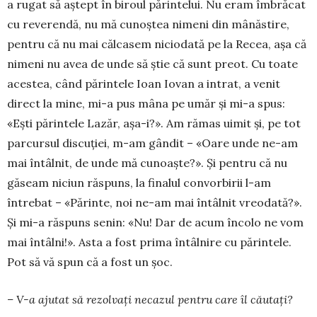
a rugat să aștept în biroul părintelui. Nu eram îmbrăcat
cu reverendă, nu mă cunoștea nimeni din mânăstire,
pentru că nu mai călcasem niciodată pe la Recea, așa că
nimeni nu avea de unde să știe că sunt preot. Cu toate
acestea, când pă­rin­tele Ioan Iovan a intrat, a venit
direct la mine, mi-a pus mâna pe umăr și mi-a spus:
«Ești părintele Lazăr, așa-i?». Am rămas uimit și, pe tot
parcursul discuției, m-am gândit – «Oare unde ne-am
mai întâlnit, de unde mă cunoaște?». Și pentru că nu
găseam niciun răspuns, la finalul convorbirii l-am
întrebat – «Părinte, noi ne-am mai întâlnit vreoda­tă?».
Și mi-a răspuns senin: «Nu! Dar de acum încolo ne vom
mai întâlni!». Asta a fost prima întâlnire cu pă­rintele.
Pot să vă spun că a fost un șoc.
– V-a ajutat să rezolvați ne­cazul pentru care îl cău­tați?