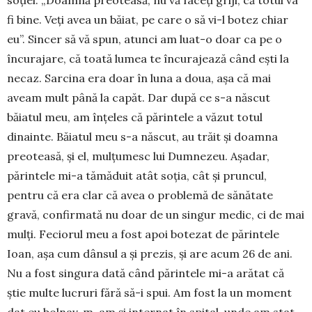
fi bine. Veți avea un băiat, pe care o să vi-l botez chiar
eu”. Sincer să vă spun, atunci am luat-o doar ca pe o
încurajare, că toată lumea te încurajează când ești la
necaz. Sarcina era doar în luna a doua, așa că mai
aveam mult până la capăt. Dar după ce s-a născut
băiatul meu, am înțeles că părintele a văzut totul
dinainte. Băiatul meu s-a născut, au trăit și doamna
preoteasă, și el, mul­țumesc lui Dumnezeu. Așadar,
părin­tele mi-a tămăduit atât soția, cât și prun­cul,
pentru că era clar că avea o problemă de sănătate
gravă, confirmată nu doar de un singur medic, ci de mai
mulți. Feciorul meu a fost apoi botezat de părintele
Ioan, așa cum dânsul a și prezis, și are acum 26 de ani.
Nu a fost singura dată când părintele mi-a ară­tat că
știe multe lucruri fără să-i spui. Am fost la un moment
dat eu bolnav, m-am și internat în spital, unde am stat