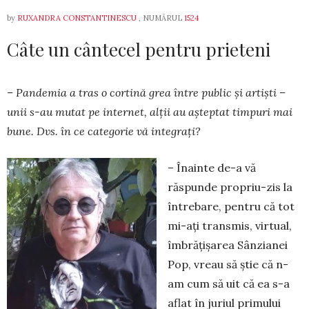
by
RUXANDRA CONSTANTINESCU
, NUMĂRUL
1524
Câte un cântecel pentru prieteni
– Pandemia a tras o cortină grea între public și artiști –
unii s-au mutat pe internet, alții au aș­teptat timpuri mai
bune. Dvs. în ce categorie vă integrați?
– Înainte de-a vă
răspunde propriu-zis la
în­tre­bare, pentru că tot
mi-ați transmis, virtual,
îmbră­ți­șarea Sânzianei
Pop, vreau să știe că n-
am cum să uit că ea s-a
aflat în juriul primului