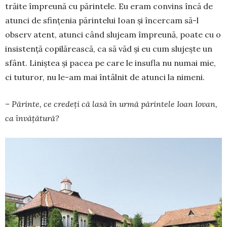
trăite împreună cu părintele. Eu eram convins încă de
atunci de sfin­țenia părintelui Ioan și încercam să-l
observ atent, atunci când slujeam împreună, poate cu o
insistență copilărească, ca să văd și eu cum slujește un
sfânt. Liniștea și pacea pe care le insufla nu numai mie,
ci tuturor, nu le-am mai întâlnit de atunci la nimeni.
– Părinte, ce credeți că lasă în urmă părintele Ioan Iovan,
ca învățătură?