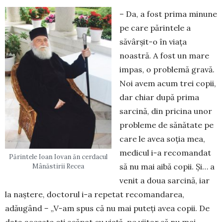
– Da, a fost prima minune
pe care părintele a
săvârșit-o în viața
noastră. A fost un mare
impas, o problemă gravă.
Noi avem acum trei copii,
dar chiar după prima
sarcină, din pricina unor
proble­me de sănătate pe
care le avea soția mea,
medicul i-a recomandat
Părintele Ioan Iovan ăn cerdacul
să nu mai aibă copii. Și… a
Mânăstirii Recea
venit a doua sarcină, iar
la naștere, docto­rul i-a repetat reco­mandarea,
adăugând – „V-am spus că nu mai puteți avea copii. De
data aceasta ați scă­pat cu viață, pe viitor să nu mai