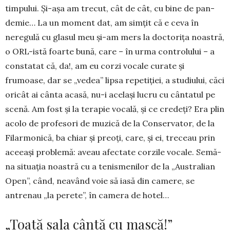
timpului. Și-așa am trecut, cât de cât, cu bine de pan­
demie… La un moment dat, am simțit că e ceva în
neregulă cu glasul meu și-am mers la doctorița noastră,
o ORL-istă foarte bună, care – în urma con­trolului – a
constatat că, da!, am eu corzi vo­cale curate și
frumoase, dar se „vedea” lipsa re­petiției, a studiului, căci
oricât ai cânta acasă, nu-i același lucru cu cântatul pe
scenă. Am fost și la terapie vocală, și ce credeți? Era plin
acolo de pro­fesori de muzică de la Conservator, de la
Fi­lar­mo­nică, ba chiar și preoți, care, și ei, treceau prin
a­ceeași problemă: aveau afectate corzile vocale. Se­mă­
na situația noastră cu a tenismenilor de la „Aus­tralian
Open”, când, neavând voie să iasă din ca­mere, se
antrenau „la perete”, în came­ra de ho­tel…
„Toată sala cântă cu mască!”