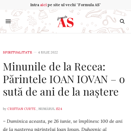
Intra
aici
pe site ul vechi "Formula AS"
SPIRITUALITATE
4 IULIE 2022
Minunile de la Recea:
Părintele IOAN IOVAN – o
sută de ani de la naștere
by
CRISTIAN CURTE
, NUMĂRUL
1524
– Duminica aceasta, pe 26 iunie, se împlinesc 100 de ani
de la naș­te­rea părintelui Ioan Iovan. Duhovnic al