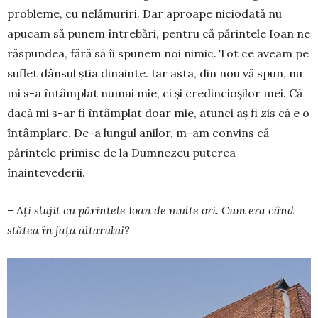
probleme, cu nelămuriri. Dar aproape nicio­dată nu
apucam să punem întrebări, pentru că părintele Ioan ne
răspundea, fără să îi spunem noi nimic. Tot ce aveam pe
suflet dânsul știa dinainte. Iar asta, din nou vă spun, nu
mi s-a întâmplat numai mie, ci și credincioșilor mei. Că
dacă mi s-ar fi în­tâmplat doar mie, atunci aș fi zis că e o
întâmplare. De-a lungul anilor, m-am convins că
părintele primise de la Dumnezeu puterea
înaintevederii.
– Ați slujit cu părintele Ioan de multe ori. Cum era când
stătea în fața altarului?