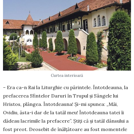
Curtea interioară
– Era ca-n Rai la Liturghie cu părintele. Întot­deauna, la
prefacerea Sfintelor Daruri în Trupul și Sângele lui
Hristos, plângea. Întotdeauna! Și-mi spunea: „Măi,
Ovidiu, ăsta-i dar de la tatăl meu! Întotdeauna tatei îi
dădeau lacrimile la prefacere”. Știți că și tatăl dânsului a
fost preot. Deosebit de înălțătoare au fost momentele