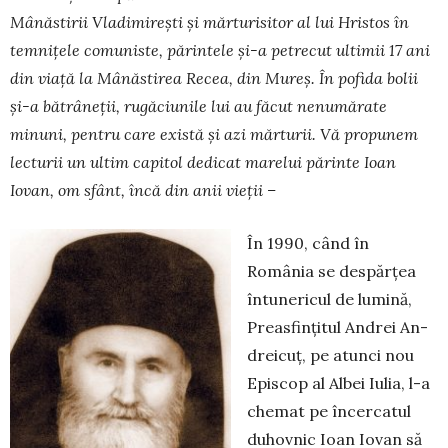
Mânăstirii Vladimirești și măr­tu­risitor al lui Hristos în
temnițele comuniste, părintele și-a petrecut ultimii 17 ani
din viață la Mânăstirea Recea, din Mureș. În pofida bolii
și-a bătrâneții, rugăciunile lui au făcut nenumărate
minuni, pentru care există și azi mărturii. Vă propunem
lecturii un ultim capitol dedicat marelui părinte Ioan
Iovan, om sfânt, încă din anii vieții –
În 1990, când în
România se despărțea
în­tu­nericul de lumină,
Preasfințitul Andrei An­
dreicuț, pe atunci nou
Episcop al Albei Iulia, l-a
chemat pe încercatul
duhovnic Ioan Iovan să