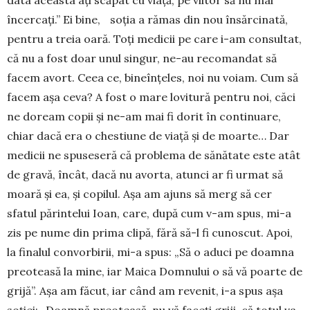
încer­cați.” Ei bine, soția a rămas din nou însăr­cinată,
pentru a treia oară. Toți medicii pe care i-am consultat,
că nu a fost doar unul singur, ne-au reco­man­dat să
facem avort. Ceea ce, bineînțeles, noi nu voiam. Cum să
facem așa ceva? A fost o mare lovitură pentru noi, căci
ne doream copii și ne-am mai fi dorit în continuare,
chiar dacă era o ches­tiune de viață și de moarte… Dar
medicii ne spu­seseră că problema de sănătate este atât
de gravă, încât, dacă nu avorta, atunci ar fi urmat să
moară și ea, și copilul. Așa am ajuns să merg să cer
sfatul părintelui Ioan, care, după cum v-am spus, mi-a
zis pe nume din prima clipă, fără să-l fi cunoscut. Apoi,
la finalul convorbirii, mi-a spus: „Să o aduci pe doamna
preoteasă la mine, iar Maica Domnului o să vă poarte de
grijă”. Așa am făcut, iar când am revenit, i-a spus așa
soției: „Doamnă preoteasă, nu vă faceți griji, că totul va