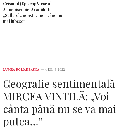
Crișanul (Episcop Vicar al
Arhiepiscopiei Aradului):
„Sufletele noastre mor când nu
mai iubesc”
LUMEA ROMÂNEASCĂ
4 IULIE 2022
Geografie sentimentală –
MIRCEA VINTILĂ: „Voi
cânta până nu se va mai
putea…”