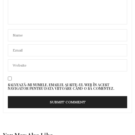
SALVEAZĂ-MI NUMELE, EMAILUL ȘI SITE-UL WEB ÎN ACEST
NAVIGATOR PENTRU DATA VIITOARE CÂND O SĂ COMENTEZ.