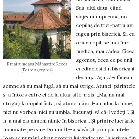
Sau, altă dată, când
slujeam îm­preună, un
copilaș de trei-patru ani
fugea prin biserică. Și, ca
orice copil, se mai îm­
piedica, mai cădea, făcea
zgomot, ceea ce pe unii
Preafrumoasa Mânastire Recea
credincioși din biserică îi
(Foto: Agerpres)
deranja. Așa că-i făceau
semne să nu mai fugă, să nu mai strige. Atunci, părintele
s-a întors către ei de la altar și le-a zis: „Mă, nu mai
strigați la copilul ăsta, că atunci când l-au adus la mine,
nici nu vorbea, nici nu umbla. Bucu­rați-vă că-l vedeți!”. Și
n-a mai zis ni­meni nimic în biserică… Și printre lu­crările
minunate pe care Domnul le-a săvârșit prin părintele
Ioan se numără chiar propria lui vindeca­re, la ieșirea din