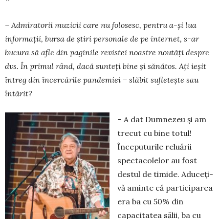
– Admiratorii muzicii care nu folosesc, pen­tru a-și lua
informații, bursa de știri personale de pe internet, s-ar
bucura să afle din paginile re­vistei noastre noutăți despre
dvs. În primul rând, dacă sunteți bine și sănătos. Ați ieșit
în­treg din încercările pandemiei – slăbit sufletește sau
întărit?
– A dat Dumnezeu și am
trecut cu bine totul!
Începuturile reluării
spectacolelor au fost
destul de timide. Aduceți-
vă aminte că participarea
era ba cu 50% din
capacitatea sălii, ba cu