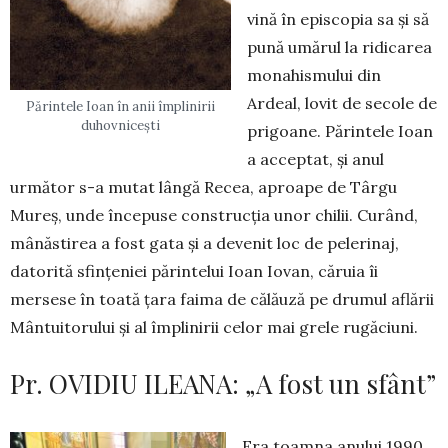
vină în episcopia sa și să
pună umărul la ridicarea
monahismului din
Ardeal, lovit de secole de
Părintele Ioan în anii împlinirii
duhovnicești
prigoane. Părintele Ioan
a accep­tat, și anul
următor s-a mutat lângă Recea, aproape de Târgu
Mureș, unde începuse construcția unor chilii. Curând,
mânăstirea a fost gata și a devenit loc de pelerinaj,
datorită sfințeniei părintelui Ioan Iovan, căruia îi
mersese în toată țara faima de călăuză pe drumul aflării
Mântuitorului și al împli­nirii celor mai grele rugăciuni.
Pr. OVIDIU ILEANA: „A fost un sfânt”
Era toamna anului 1990,