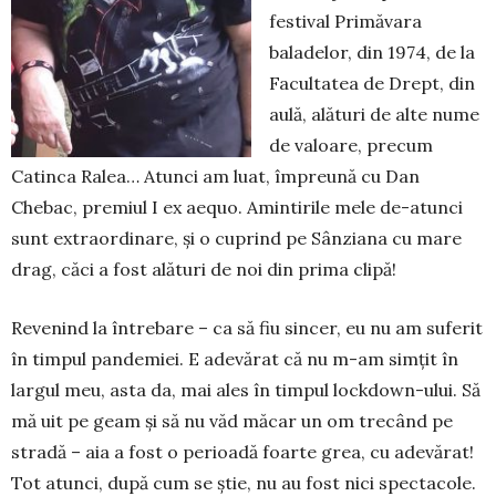
festival Pri­măvara
baladelor, din 1974, de la
Facultatea de Drept, din
aulă, alături de alte nume
de valoare, precum
Catinca Ralea… Atunci am luat, împreună cu Dan
Chebac, premiul I ex aequo. Amintirile mele de-atunci
sunt extraordinare, și o cuprind pe Sânziana cu mare
drag, căci a fost alături de noi din prima clipă!
Revenind la întrebare – ca să fiu sincer, eu nu am suferit
în timpul pandemiei. E adevărat că nu m-am simțit în
largul meu, asta da, mai ales în timpul lockdown-ului. Să
mă uit pe geam și să nu văd măcar un om trecând pe
stradă – aia a fost o perioadă foarte grea, cu adevărat!
Tot atunci, după cum se știe, nu au fost nici spectacole.