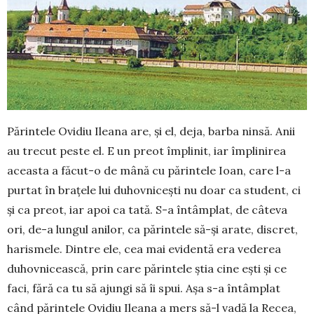
Părintele Ovidiu Ileana are, și el, deja, barba ninsă. Anii
au trecut peste el. E un preot împlinit, iar împlinirea
aceasta a făcut-o de mână cu părintele Ioan, care l-a
purtat în brațele lui duhovnicești nu doar ca student, ci
și ca preot, iar apoi ca tată. S-a întâmplat, de câteva
ori, de-a lungul anilor, ca părintele să-și arate, discret,
harismele. Dintre ele, cea mai evidentă era vederea
duhovnicească, prin care părintele știa cine ești și ce
faci, fără ca tu să ajungi să îi spui. Așa s-a întâmplat
când părintele Ovidiu Ileana a mers să-l vadă la Recea,