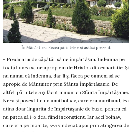
În Mânăstirea Recea părintele e și astăzi prezent
– Predica lui de căpătâi: să ne împăr­tășim. Îndemna pe
toată lumea să ne apro­piem de Hristos din euharistie. Și
nu numai că îndemna, dar îi și făcea pe oameni să se
apropie de Mântuitor prin Sfânta Împărtă­șanie. De
altfel, părintele a și făcut minuni cu Sfânta Împărtășanie.
Ne-a și povestit cum unui bolnav, care era muribund, i-a
atins doar lingurița de împărtășanie de buze, pentru că
nu putea să i-o dea, fiind incon­știent. Iar acel bolnav,
care era pe moarte, s-a vindecat apoi prin atingerea de