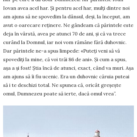
Iovan avea acel har. Și pentru acel har, mulți dintre noi
am ajuns să ne spovedim la dânsul, deși, la început, am
avut o oare­care reținere. Ne gândeam că părintele este
deja în vârstă, avea pe atunci 70 de ani, și că va trece
curând la Domnul, iar noi vom rămâne fără duhov­nic.
Dar părintele ne-a spus limpede: «Puteți veni să vă
spovediți la mine, că voi trăi 86 de ani». Și cum a spus,
așa a și fost! Știa încă de atunci, exact, când va muri. Așa
am ajuns să îi fiu ucenic. Era un duhovnic căruia puteai
să i te deschizi total. Ne spunea că, oricât greșește
omul, Dumne­zeu poate să ierte, dacă omul vrea”.