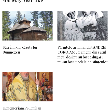
You May Also Like
Bătrânii din căsuța lui
Părintele arhimandrit ANDREI
Dumnezeu
COROIAN: „Oamenii din satul
meu, deși nu au fost călugări,
mi-au fost modele de sfințenie”
In memoriam PS Emilian