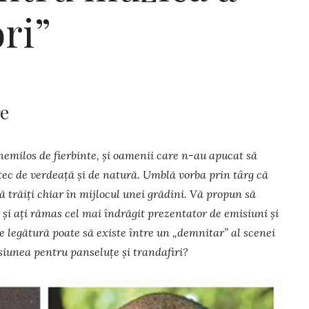
ori”
re
emilos de fierbinte, și oamenii care n-au apucat să
tec de verdeață și de natură. Umblă vorba prin târg că
ă trăiți chiar în mijlocul unei grădini. Vă propun să
t și ați rămas cel mai îndrăgit prezentator de emisiuni și
 legătură poate să existe între un „demnitar” al scenei
iunea pentru panseluțe și tran­­dafiri?