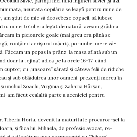
olului Silvic, părinții mei fiind ingineri silvici (și azi,
ar minunata, ne­uitata copilărie se leagă pentru mine de
or, am știut de mic să deosebesc copacii, să iubesc
pentru mine, totul era legat de natură: aveam gră­dina
nă­ream în picioarele goale (mai greu era până se
lungă, ron­țăind acrișorul măcriș, porumbe, mere vă­
ră. Făceam un popas la prânz, la masa aflată sub un
nd doar la „ojină”, adică pe la orele 16-17, când
 cup­tor, cu „unsoare” sărată și câteva felii de ri­diche
eau și sub oblăduirea unor oameni, prezenți me­reu în
i unchiul Zoachi, Virginia și Zaharia Hăr­șan,
a mi-am făcut cealaltă parte a uceniciei pentru
or, Tiberiu Horia, devenit la maturitate procuror-șef la
oa­ra, și fiica lui, Mihaela, de profesie avocat, re­
tă și azi legătura mea permanentă cu Chiherul