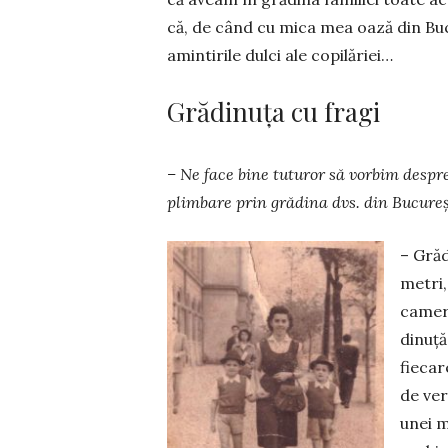
că, de când cu mica mea oază din Bucu
amintirile dulci ale copilăriei…
Grădinuța cu fragi
– Ne face bine tuturor să vorbim despre
plimbare prin grădina dvs. din Bucure
– Grăd
metri,
camere
di­nuț
fiecar
de ver
unei m