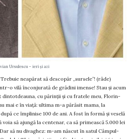
ian Ursulescu – ieri și azi
 Tre­buie neapărat să descopăr „sursele”! (râde)
i într-o vilă înconjurată de grădini imense! Stau și acum
 dintotdeauna, cu părinții și cu fratele meu, Florin-
 nu mai e în viață: ultima m-a părăsit mama, la
 după ce împlinise 100 de ani. A fost în formă și veselă
 voia să ajungă la centenar, ca să pri­mească 5.000 lei
. Dar să nu divaghez: m-am năs­cut în satul Câmpul-