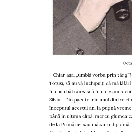
Octav
– Chiar așa, „umblă vorba prin târg”?
Totuși, să nu vă închipuiți că mă lăfă
în casa bătrânească în care am lo­cuit
Silviu… Din păcate, niciunul dintre ei
începutul acestui an, la puțină vre­me
până în ultima clipă: mereu glumea că
de la Primărie, sau mă­car o diplomă