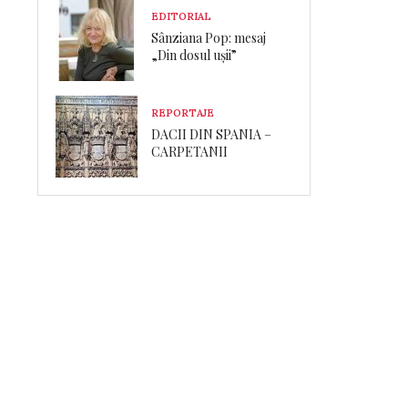
EDITORIAL
Sânziana Pop: mesaj
„Din dosul ușii”
REPORTAJE
DACII DIN SPANIA –
CARPETANII