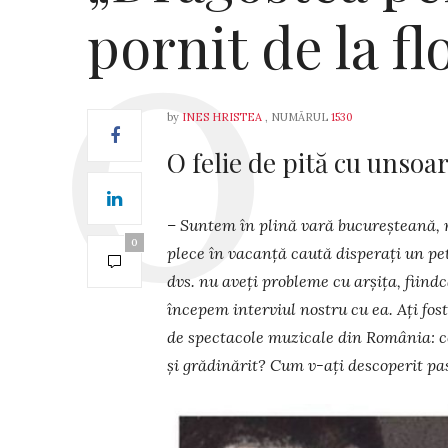
pornit de la fl
by
INES HRISTEA
, NUMĂRUL
1530
O felie de pită cu unsoa
– Suntem în plină vară bucureșteană, n
0
plece în vacanță caută disperați un pe
dvs. nu aveți probleme cu arșița, fiindc
începem interviul nos­tru cu ea. Ați fos
de spectacole muzicale din România: ce
și grădinărit? Cum v-ați des­coperit pas