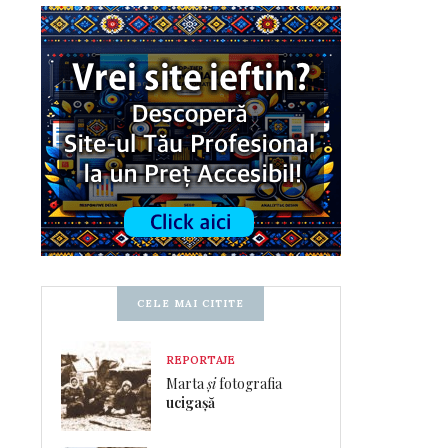
CELE MAI CITITE
REPORTAJE
Marta
și
fotografia
ucigașă