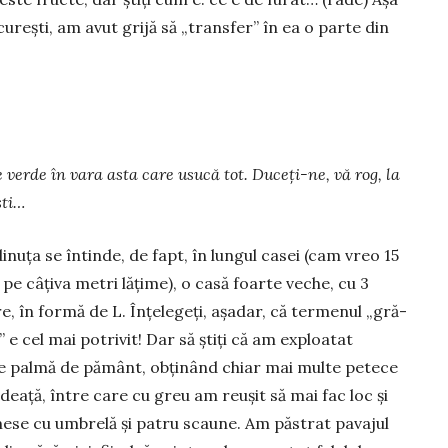
rești, am avut grijă să „transfer” în ea o parte din
 verde în vara asta care usucă tot. Duceți-ne, vă rog, la
ști…
inuța se întinde, de fapt, în lungul casei (cam vreo 15
 pe câțiva metri lățime), o casă foarte veche, cu 3
, în formă de L. Înțelegeți, așadar, că termenul „gră­
ă” e cel mai potri­vit! Dar să știți că am exploatat
e palmă de pământ, obținând chiar mai multe petece
­deață, între care cu greu am reușit să mai fac loc și
ese cu umbrelă și patru scaune. Am păstrat pavajul