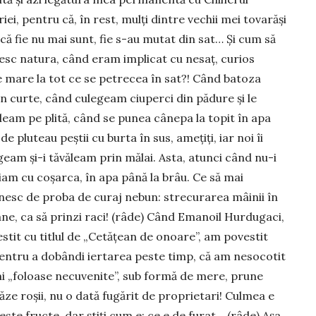
riei, pentru că, în rest, mulți dintre vechii mei tovarăși
că fie nu mai sunt, fie s-au mutat din sat… Și cum să
esc natura, când eram implicat cu nesaț, curios
 mare la tot ce se petrecea în sat?! Când batoza
în curte, când culegeam ciuperci din pădure și le
eam pe plită, când se punea cânepa la topit în apa
, de pluteau peștii cu burta în sus, amețiți, iar noi îi
eam și-i tăvăleam prin mălai. Asta, atunci când nu-i
am cu coșarca, în apa până la brâu. Ce să mai
esc de proba de curaj nebun: strecurarea mâinii în
ne, ca să prinzi raci! (râde) Când Emanoil Hur­dugaci,
stit cu titlul de „Ce­tățean de onoare”, am povestit
 pentru a dobândi iertarea peste timp, că am nesocotit
i „foloase necuvenite”, sub formă de mere, prune
căze roșii, nu o dată fu­gărit de proprietari! Culmea e
ste fructe, dar știți cum e: ce e de furat… (râde) Așa