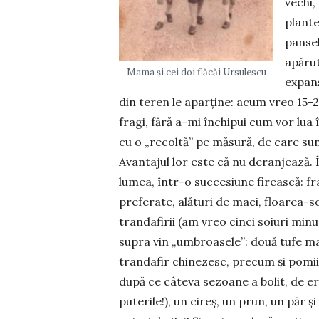
vechi,
plante 
pansel
apărut
Mama și cei doi flăcăi Ursulescu
expans
din teren le aparține: acum vreo 15-2
fragi, fără a-mi închi­pui cum vor lua 
cu o „recoltă” pe măsură, de care su
Avantajul lor este că nu deranjează. 
lumea, într-o succesiune firească: fr
preferate, alături de maci, floarea-soa
trandafirii (am vreo cinci soiuri minu
supra vin „umbroasele”: două tufe mar
trandafir chine­zesc, precum și pomii,
după ce câteva sezoane a bolit, de era
puterile!), un cireș, un prun, un păr ș