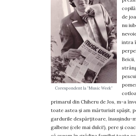
copilă
de joa
nu iub
nevoie
intra 
perpel
Beicii
strâng
pescui
pomen
Corespondent la ”Music Week”
cotloa
primarul din Chiheru de Jos, m-a înve
toate astea și am mărturisit spășit,
gardurile despărțitoare, însușindu-m
galbene (ce­le mai dulci!), pere și coa
că aveam în grădina familiei toate ace