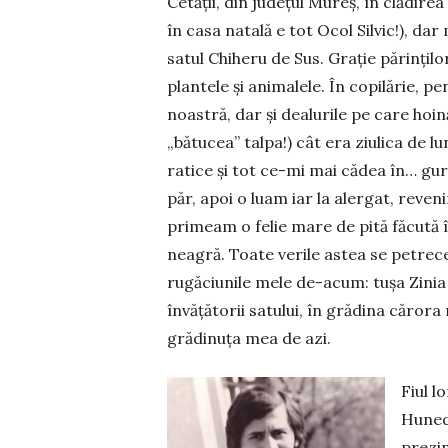
Cetății, din județul Mureș, în clădirea Oc
în casa na­tală e tot Ocol Silvic!), d
satul Chi­heru de Sus. Grație părințil
plan­tele și animalele. În copilărie, 
noastră, dar și dealurile pe care hoi
„bătucea” talpa!) cât era ziulica de 
ratice și tot ce-mi mai cădea în… gu
păr, apoi o luam iar la alergat, reveni
primeam o felie mare de pită făcută în
neagră. Toate verile astea se petre­c
rugăciunile mele de-acum: tușa Zinia ș
învățătorii satului, în grădina căror
grădinuța mea de azi.
Fiul l
Hune­d
prezin