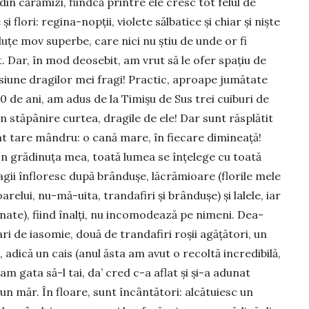
 din cărămizi, fiindcă printre ele cresc tot felul de
și flori: regina-nopții, violete săl­batice și chiar și niște
uțe mov superbe, care nici nu știu de unde or fi
. Dar, în mod deo­sebit, am vrut să le ofer spațiu de
iune dra­gilor mei fragi! Practic, aproape jumătate
0 de ani, am adus de la Timișu de Sus trei cuiburi de
în stăpânire curtea, dragile de ele! Dar sunt răsplătit
nt tare mândru: o cană mare, în fiecare dimineață!
În grădinuța mea, toată lumea se înțelege cu toată
agii înfloresc după brândușe, lăcrămioare (florile mele
relui, nu-mă-uita, trandafiri și brândușe) și lalele, iar
­nate), fiind înalți, nu incomodează pe nimeni. Dea­
i de iasomie, două de trandafiri roșii agățători, un
 adică un cais (anul ăsta am avut o recoltă incredibilă,
m gata să-l tai, da’ cred c-a aflat și și-a adunat
i un măr. În floare, sunt încântători: alcătuiesc un