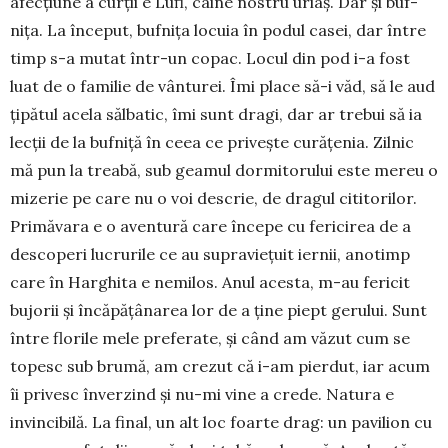
afecţiune a curţii e Lufi, câi­ne nostru uriaş. Dar şi buf­
niţa. La început, bufniţa locuia în podul casei, dar între
timp s-a mutat într-un copac. Locul din pod i-a fost
luat de o familie de vânturei. Îmi place să-i văd, să le aud
ţipătul acela sălbatic, îmi sunt dragi, dar ar trebui să ia
lecţii de la bufniţă în ceea ce priveşte curăţenia. Zilnic
mă pun la trea­bă, sub geamul dormitorului este mereu o
mizerie pe care nu o voi descrie, de dragul cititorilor.
Primăvara e o aventură care începe cu fericirea de a
descoperi lucrurile ce au supravieţuit iernii, anotimp
care în Har­ghita e nemilos. Anul acesta, m-au fericit
bu­jorii şi încă­păţânarea lor de a ţine piept gerului. Sunt
între florile mele preferate, şi când am văzut cum se
topesc sub brumă, am crezut că i-am pier­dut, iar acum
îi privesc înverzind şi nu-mi vine a crede. Natura e
invincibilă. La final, un alt loc foarte drag: un pavilion cu