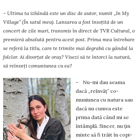
– Ultima ta izbândă este un disc de autor, nu­mit „In My
Village” (În satul meu). Lan­sarea a fost însoțită de un
concert de zile mari, transmis în direct de TVR Cultu­ral, o
premieră absolută pentru acest post. Prima mea întrebare
se referă la titlu, care te trimite mai de­grabă cu gân­dul la
folclor. Ai divorțat de oraș? Visezi să te întorci la natură,
să reînveți comu­niunea cu ea?
– Nu-mi dau seama
dacă „reînvăţ” co­
muniunea cu natura sau
dacă nu cum­va este
prima dată când mi se
întâmplă. Sincer, nu ţin
minte să fi trăit în copi­