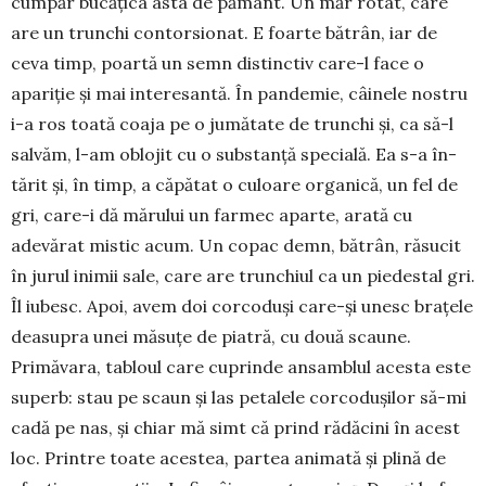
cumpăr bucăţica asta de pământ. Un măr rotat, care
are un trunchi contorsionat. E foarte bătrân, iar de
ceva timp, poartă un semn distinctiv care-l face o
apariţie şi mai interesantă. În pan­demie, câinele nostru
i-a ros toată coaja pe o ju­mătate de trunchi şi, ca să-l
salvăm, l-am oblojit cu o substanţă specială. Ea s-a în­
tărit şi, în timp, a căpătat o cu­loare organică, un fel de
gri, ca­re-i dă mărului un farmec aparte, arată cu
adevărat mistic acum. Un copac demn, bătrân, răsucit
în jurul inimii sale, care are trun­chiul ca un piedestal gri.
Îl iu­besc. Apoi, avem doi cor­co­duşi care-şi unesc braţele
deasupra unei măsuţe de piatră, cu două scaune.
Primăvara, tabloul care cuprinde ansamblul acesta este
superb: stau pe scaun şi las petalele corcoduşilor să-mi
cadă pe nas, şi chiar mă simt că prind rădăcini în acest
loc. Printre toa­te acestea, partea animată şi pli­nă de