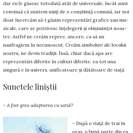
dar eu le găsesc totodată atât de universale, încât sunt
convin­să că suntem uniţi de o conştiinţă comună, iar noi
doar încercăm să-i gă­sim reprezentări grafice sau mu­
zicale, care se potrivesc în­ţelegerii şi obişnuinţei noas­
tre. Astfel ne creăm repere, anco­re, ca să nu
naufragiem în ne­cunoscut. Creăm simboluri ale locului
nostru, ne devin tra­diţii. Însă, chiar dacă apa are
reprezentări diferite în culturi diferite, ea tot una
singură e în univers, unificatoare şi dătă­toare de viaţă.
Sunetele liniștii
– A fost grea adaptarea cu satul?
– După o viaţă de trai în
oraş, o bună parte din ea