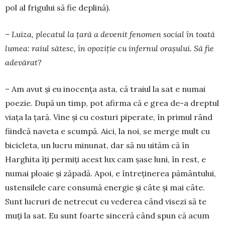
pol al frigului să fie deplină).
– Luiza, plecatul la țară a devenit fenomen social în toată
lumea: raiul sătesc, în opoziție cu infernul orașului. Să fie
adevărat?
– Am avut şi eu inocenţa asta, că traiul la sat e numai
poezie. După un timp, pot afirma că e grea de-a dreptul
viaţa la ţară. Vine şi cu costuri piperate, în primul rând
fiindcă naveta e scumpă. Aici, la noi, se merge mult cu
bicicleta, un lucru minunat, dar să nu uităm că în
Harghita îţi permiţi acest lux cam şase luni, în rest, e
numai ploaie şi ză­padă. Apoi, e întreţinerea pământului,
usten­silele care consumă energie și câte şi mai câte.
Sunt lucruri de netrecut cu vederea când visezi să te
muţi la sat. Eu sunt foarte sinceră când spun că acum