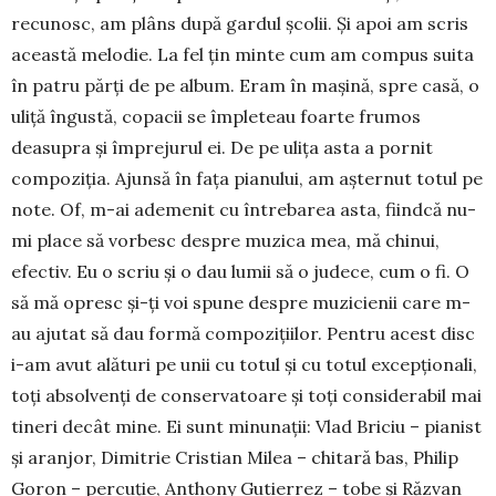
recunosc, am plâns după gardul şcolii. Şi apoi am scris
această melodie. La fel ţin minte cum am compus suita
în patru părţi de pe album. Eram în maşină, spre casă, o
uliţă îngustă, copacii se împleteau foarte frumos
deasupra şi împrejurul ei. De pe uliţa asta a pornit
compo­ziţia. Ajunsă în faţa pianului, am aş­ternut totul pe
note. Of, m-ai ademe­nit cu întrebarea asta, fiindcă nu-
mi place să vorbesc despre muzica mea, mă chinui,
efectiv. Eu o scriu şi o dau lumii să o judece, cum o fi. O
să mă opresc şi-ţi voi spune despre muzi­cienii care m-
au ajutat să dau formă compoziţiilor. Pentru acest disc
i-am avut alături pe unii cu totul şi cu totul excepţionali,
toţi absolvenţi de con­servatoare şi toţi considerabil mai
tineri decât mine. Ei sunt minunaţii: Vlad Briciu – pianist
şi aranjor, Dimitrie Cristian Milea – chitară bas, Philip
Goron – percuţie, Anthony Gutierrez – tobe şi Răzvan