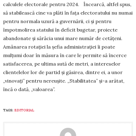
calculele electorale pentru 2024. Încearcă, alt­fel spus,
să stabilească cine va plăti în fața elec­toratului nu numai
pentru normala uzură a guver­nării, ci și pentru
împotmolirea statului în deficit bugetar, proiecte
abandonate și sărăcia unui mare număr de cetățeni.
Amânarea rotaţiei la şefia admi­nistraţiei îi poate
mulţumi doar în măsura în care le permite să încerce
satisfacerea, pe ultima sută de metri, a intereselor
clientelelor lor de partid și găsirea, dintre ei, a unor
„vinovaţi” pentru ne­reu­şite. „Stabilitatea” și-a arătat,
încă o dată, „va­loa­rea”.
TAGS:
EDITORIAL