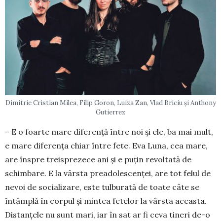
Dimitrie Cristian Milea, Filip Goron, Luiza Zan, Vlad Briciu și Anthony
Gutierrez
– E o foarte mare diferenţă între noi şi ele, ba mai mult,
e mare dife­renţa chiar între fete. Eva Luna, cea mare,
are înspre treisprezece ani şi e puţin revoltată de
schimbare. E la vârsta pre­adolescenţei, are tot felul de
nevoi de socializare, este tulburată de toate câte se
întâmplă în corpul şi min­tea fetelor la vârsta aceasta.
Dis­tanţele nu sunt mari, iar în sat ar fi ceva tineri de-o