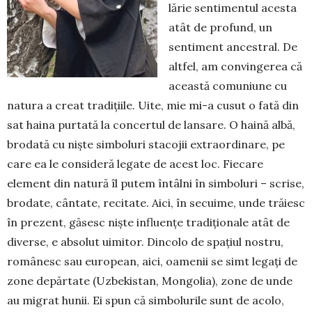
lărie sentimentul acesta
atât de profund, un
sentiment ancestral. De
altfel, am convingerea că
această comuniune cu
natura a creat tradiţiile. Uite, mie mi-a cusut o fată din
sat haina purtată la con­certul de lansare. O haină albă,
brodată cu nişte simboluri stacojii extraordinare, pe
care ea le consideră legate de acest loc. Fiecare
element din natură îl putem întâlni în simboluri – scrise,
bro­date, cântate, recitate. Aici, în secuime, unde tră­iesc
în prezent, găsesc nişte influenţe tradi­ţionale atât de
diverse, e absolut uimitor. Dincolo de spaţiul nostru,
românesc sau european, aici, oa­menii se simt legaţi de
zone de­părtate (Uzbekistan, Mon­golia), zone de unde
au migrat hunii. Ei spun că simbolurile sunt de aco­lo,