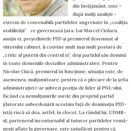
din învățământ, este –
după mulţi analişti –
extrem de convenabilă partidelor angrenate în „coa­liţia
stabilității” ce guvernează țara. Lui Mar­cel Ciolacu,
susțin ei, preşedintele PSD și pre­mierul desemnat al
viitorului cabinet, îi convine mult mai mult postura de
„critic al puterii din cen­trul ei”, deşi partidul său domină
în toate dome­niile deciziilor administrative. Pentru
Nicolae Ciu­că, premierul în funcţiune, situaţia este, de
aseme­nea, mulţumitoare, pentru că o plecare de la şefia
administraţiei i-ar șu­brezi poziţia de lider al PNL-ului,
făcând ca nemul­ţumirile surde din propriul partid
(datorate subor­donării acestuia față de dominaţia PSD-
istă) riscă să dea, astfel, în clocot. La rândul lui, UDMR-
ul, par­te­nerul inconturnabil al tuturor partidelor româ­
neşti aflate la guvernare, este satisfăcut pentru că,