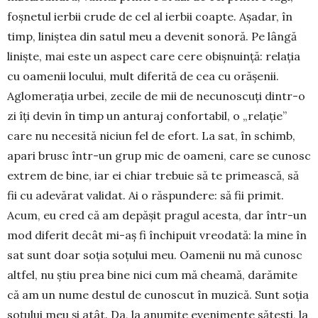
foșnetul ierbii crude de cel al ierbii coap­te. Aşadar, în
timp, li­niş­tea din satul meu a de­­venit sonoră. Pe lân­gă
linişte, mai este un aspect care cere obişnuinţă: relaţia
cu oamenii locului, mult diferită de cea cu orăşenii.
Aglomeraţia urbei, zecile de mii de ne­cu­noscuţi dintr-o
zi îţi devin în timp un anturaj con­fortabil, o „relaţie”
care nu necesită niciun fel de efort. La sat, în schimb,
apari brusc într-un grup mic de oameni, care se cunosc
extrem de bine, iar ei chiar trebuie să te primească, să
fii cu adevărat validat. Ai o răspundere: să fii primit.
Acum, eu cred că am depăşit pragul acesta, dar într-un
mod diferit decât mi-aş fi închipuit vreodată: la mine în
sat sunt doar soţia soţului meu. Oamenii nu mă cunosc
altfel, nu ştiu prea bine nici cum mă chea­mă, darămite
că am un nume destul de cunoscut în muzică. Sunt soţia
soţului meu şi atât. Da, la anu­mite evenimente săteşti, la