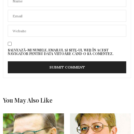
SALVEAZĂ-MI NUMELE, EMAILUL ȘI SITE-UL WEB ÎN ACEST
NAVIGATOR PENTRU DATA VIITOARE CÂND O SĂ COMENTEZ.
You May Also Like