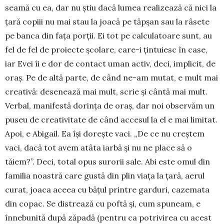
seamă cu ea, dar nu ştiu dacă lumea realizează că nici la
ţară copiii nu mai stau la joacă pe tăpşan sau la râ­sete
pe banca din faţa porţii. Ei tot pe calculatoare sunt, au
fel de fel de proiecte şcolare, care-i ţin­tuiesc în case,
iar Evei îi e dor de contact uman activ, deci, implicit, de
oraş. Pe de altă parte, de când ne-am mutat, e mult mai
creativă: desenează mai mult, scrie şi cântă mai mult.
Verbal, ma­nifestă dorinţa de oraş, dar noi observăm un
puseu de creativitate de când accesul la el e mai limitat.
Apoi, e Abigail. Ea îşi doreşte vaci. „De ce nu creştem
vaci, dacă tot avem atâta iarbă şi nu ne pla­ce să o
tăiem?”. Deci, total opus surorii sale. Abi este omul din
familia noastră care gustă din plin viaţa la ţară, aerul
curat, joaca aceea cu băţul printre garduri, cazemata
din copac. Se distrează cu poftă şi, cum spuneam, e
înnebunită după zăpa­dă (pentru ca potrivirea cu acest