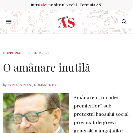
Intra
aici
pe site ul vechi "Formula AS"
EDITORIAL
3 IUNIE 2023
O amânare inutilă
by
TOMA ROMAN
, NUMĂRUL
1571
Amânarea „rocadei
premierilor”, sub
pretextul haosului social
provocat de greva
generală a anga­jaţilor