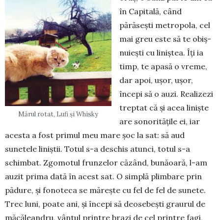
în Capitală, când
părăseşti me­tropola, cel
mai greu este să te obiş­
nuieşti cu liniştea. Îţi ia
timp, te apasă o vre­me,
dar apoi, uşor, uşor,
începi să o auzi. Realizezi
treptat că şi acea linişte
Mărul rotat, Lufi și Whisky
are sonorităţile ei, iar
acesta a fost primul meu mare şoc la sat: să aud
sunetele li­niş­tii. Totul s-a deschis atunci, totul s-a
schim­bat. Zgomotul frunzelor căzând, bunăoară, l-am
auzit prima dată în acest sat. O simplă plimbare prin
pădure, şi fonoteca se măreşte cu fel de fel de sunete.
Trec luni, poate ani, şi începi să deosebeşti graurul de
măcăleandru, vân­tul printre brazi de cel printre fagi,