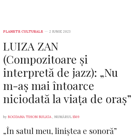
PLANETE CULTURALE
2 IUNIE 2023
LUIZA ZAN
(Compozitoare și
interpretă de jazz): „Nu
m-aş mai întoarce
niciodată la viaţa de oraş”
by
BOGDANA TIHON BULIGA
, NUMĂRUL
1569
„În satul meu, liniştea e sonoră”