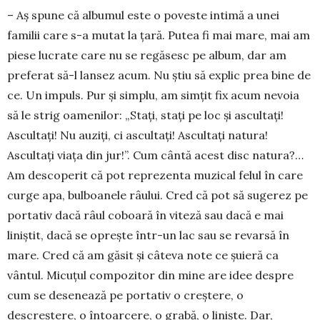
– Aş spune că albumul este o poveste intimă a unei
familii care s-a mutat la ţară. Putea fi mai ma­re, mai am
piese lucrate care nu se regăsesc pe al­bum, dar am
preferat să-l lansez acum. Nu ştiu să explic prea bine de
ce. Un impuls. Pur şi sim­plu, am simţit fix acum nevoia
să le strig oame­nilor: „Staţi, staţi pe loc şi ascultaţi!
Ascultaţi! Nu auziţi, ci ascultaţi! Ascultaţi natura!
Ascultaţi viaţa din jur!”. Cum cântă acest disc natura?…
Am desco­perit că pot reprezenta muzical felul în care
curge apa, bulboanele râului. Cred că pot să sugerez pe
portativ dacă râul coboară în viteză sau dacă e mai
liniştit, dacă se opreşte într-un lac sau se revarsă în
mare. Cred că am găsit şi câteva note ce şuieră ca
vântul. Micuţul compozitor din mine are idee despre
cum se desenează pe portativ o creştere, o
descreştere, o întoarcere, o grabă, o linişte. Dar,