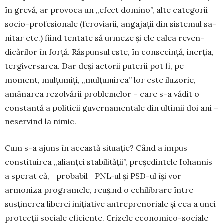
în grevă, ar provoca un „efect domino”, alte categorii
socio-profesionale (feroviarii, angajaţii din sistemul sa­
nitar etc.) fiind tentate să urmeze și ele calea re­ven­­
dicărilor în forță. Răspunsul este, în conse­cinţă, inerţia,
tergiversarea. Dar deși actorii puterii pot fi, pe
moment, mulțumiți, „mulţumirea” lor este iluzorie,
amânarea rezolvării problemelor – care s-a vădit o
constantă a politicii guvernamentale din ultimii doi ani –
neservind la nimic.
Cum s-a ajuns în această situaţie? Când a impus
constituirea „alianţei stabilității”, președin­tele Iohannis
a sperat că, probabil PNL-ul și PSD-ul își vor
armoniza programele, reuşind o echi­li­bra­re între
susţinerea liberei iniţiative antre­pre­noriale și cea a unei
protecţii sociale efi­ciente. Cri­zele economico-sociale