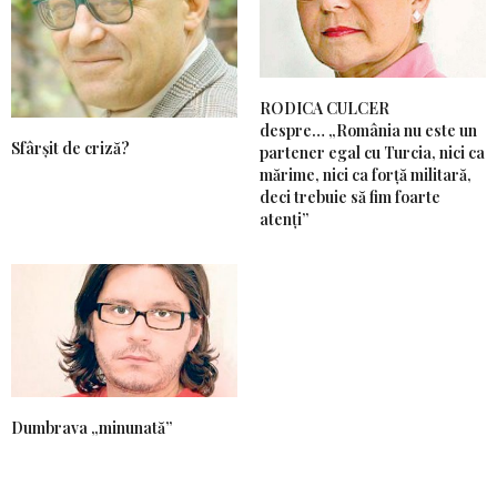
RODICA CULCER
despre… „România nu este un
Sfârșit de criză?
partener egal cu Turcia, nici ca
mărime, nici ca forță militară,
deci trebuie să fim foarte
atenți”
Dumbrava „minunată”