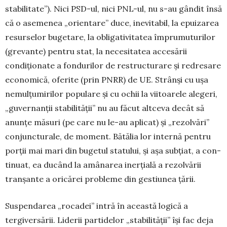
stabi­litate”). Nici PSD-ul, nici PNL-ul, nu s-au gândit însă
că o asemenea „orientare” duce, inevitabil, la epui­zarea
resurselor bugetare, la obligativitatea îm­prumuturilor
(grevante) pentru stat, la necesi­tatea accesării
condiţionate a fondurilor de restruc­turare și redresare
economică, oferite (prin PNRR) de UE. Strânşi cu uşa
nemulţumirilor popu­lare și cu ochii la viitoarele alegeri,
„guvernanţii stabi­lității” nu au făcut altceva decât să
anunţe măsuri (pe care nu le-au aplicat) și „rezolvări”
conjunc­turale, de moment. Bătălia lor internă pentru
porţii mai mari din bugetul statului, și aşa subţiat, a con­
tinuat, ea ducând la amânarea inerţială a rezolvării
tranşante a oricărei probleme din gestiunea țării.
Suspendarea „rocadei” intră în această logică a
tergiversării. Liderii partidelor „stabilității” își fac deja