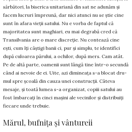
sărbători, la biseri­ca unitariană din sat ne adunăm şi
facem lucruri împreună, dar nici atunci nu se ştie cine
sunt în afara vieţii satului. Nu e vorba de faptul că
majori­tatea sunt maghiari, eu mai degrabă cred că
Tran­silvania are o mare discreţie. Nu contează cine
eşti, cum îţi câştigi banii ci, pur şi simplu, te iden­tifici
după culoarea părului, a ochilor, după mers. Cam atât.
Pe de altă parte, oamenii sunt lângă tine într-o secundă
când ai nevoie de ei. Uite, azi dimineaţa s-a blocat dru­
mul spre şcoală din cauza unei construc­ţii. Câteva
mesaje, şi toată lumea s-a or­ganizat, copiii satului au
fost îmbarcaţi în cinci maşini ale vecinilor şi distribuiţi
fiecare unde trebuie.
Mărul, bufnița și vântureii