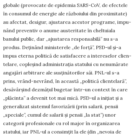
globale (pro­vo­cate de epidemia SARS-CoV, de efectele
în consu­mul de energie ale războiului din proximitate)
au afectat, desigur, ajustarea acestor programe, impu­
nând preventiv o anume austeritate în cheltuiala
banului public, dar „ajustarea responsabilă” nu s-a
produs. Deținând ministerele „de forță”, PSD-ul și-a
impus eterna politică de satisfacere a intere­selor clien­
telare, copleşind administraţia statului cu nenumă­rate
angajări arbitrare ale susținătorilor săi. PNL-ul s-a
prins, vrând-nevrând, în această „politică clientelară”,
desăvârșind dezmățul buge­tar într-un context în care
„plăcinta” a devenit tot mai mi­că. PSD-ul a iniţiat și a
generalizat sistemul favorizării (prin salarii, pensii
„speciale”, cumul de salarii și pensii „la stat”) unor
categorii profe­sionale cu rol major în organizarea
statului, iar PNL-ul a consimţit la ele (din „nevoia de