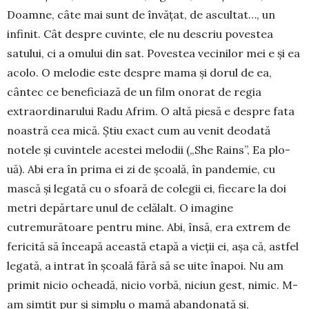
Doamne, câte mai sunt de învăţat, de ascultat…, un
infinit. Cât despre cuvinte, ele nu descriu po­vestea
satului, ci a omului din sat. Povestea vecinilor mei e şi ea
acolo. O melodie este despre mama şi dorul de ea,
cântec ce beneficiază de un film onorat de regia
extraordinarului Radu Afrim. O altă piesă e despre fata
noastră cea mică. Ştiu exact cum au venit deodată
notele şi cuvintele acestei melodii („She Rains”, Ea plo­
uă). Abi era în prima ei zi de şcoală, în pandemie, cu
mască şi legată cu o sfoară de colegii ei, fiecare la doi
metri depărtare unul de celălalt. O imagine
cutremurătoare pentru mine. Abi, însă, era extrem de
fericită să înceapă această etapă a vieţii ei, aşa că, astfel
legată, a intrat în şcoală fără să se uite înapoi. Nu am
primit nicio ocheadă, nicio vorbă, niciun gest, nimic. M-
am simţit pur şi simplu o mamă abandonată şi,