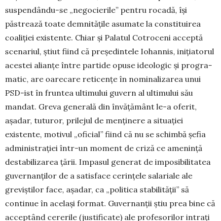
suspendându-se „nego­cierile” pentru rocadă, își
păstrează toate dem­ni­tățile asumate la constituirea
coaliţiei existente. Chiar și Palatul Cotroceni accep­tă
scenariul, ştiut fiind că preşedintele Iohannis, iniţiatorul
acestei alianţe între partide opuse ideo­logic și progra­
ma­tic, are oarecare reticențe în no­minalizarea unui
PSD-ist în fruntea ultimului gu­vern al ultimului său
mandat. Greva generală din învățământ le-a oferit,
aşadar, tuturor, prilejul de menţinere a si­tuației
existente, motivul „oficial” fiind că nu se schimbă şefia
administraţiei într-un moment de criză ce ameninţă
destabilizarea țării. Impasul ge­nerat de imposibilitatea
guvernanţilor de a satis­face cerințele salariale ale
greviştilor face, aşadar, ca „politica stabilității” să
continue în același for­mat. Guvernanţii ştiu prea bine că
acceptând ce­rerile (justificate) ale profesorilor intraţi