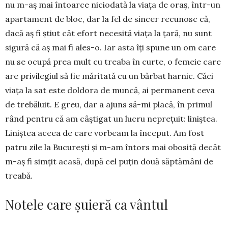
nu m-aş mai întoarce niciodată la viaţa de oraş, într-un
apartament de bloc, dar la fel de sin­cer recunosc că,
dacă aş fi ştiut cât efort ne­cesită viaţa la ţară, nu sunt
sigură că aş mai fi ales-o. Iar asta îţi spune un om care
nu se ocupă prea mult cu treaba în curte, o femeie care
are privilegiul să fie măritată cu un bărbat harnic. Căci
viaţa la sat este doldora de muncă, ai permanent ceva
de trebăluit. E greu, dar a ajuns să-mi placă, în primul
rând pentru că am câştigat un lucru nepreţuit: liniştea.
Liniştea aceea de care vorbeam la început. Am fost
patru zile la Bucureşti şi m-am întors mai obosită decât
m-aş fi simţit acasă, după cel puţin două săptămâni de
treabă.
Notele care șuieră ca vântul