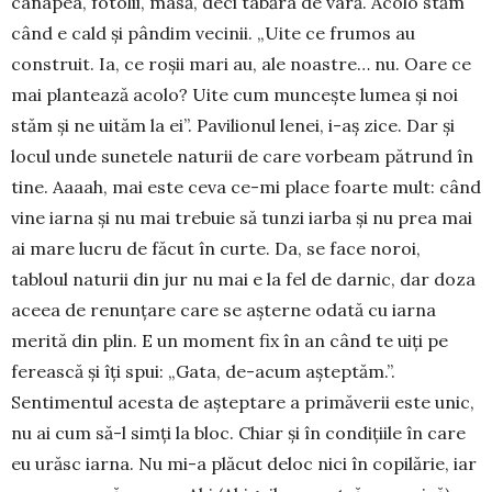
canapea, fotolii, masă, deci tabăra de vară. Acolo stăm
când e cald şi pândim vecinii. „Uite ce frumos au
construit. Ia, ce roşii mari au, ale noastre… nu. Oare ce
mai plantează acolo? Uite cum munceşte lumea şi noi
stăm şi ne uităm la ei”. Pavi­lionul lenei, i-aş zice. Dar şi
locul unde sunetele naturii de care vor­beam pătrund în
tine. Aaaah, mai este ceva ce-mi place foarte mult: când
vine iar­na şi nu mai trebuie să tunzi iarba şi nu prea mai
ai mare lucru de făcut în curte. Da, se face noroi,
tabloul naturii din jur nu mai e la fel de darnic, dar doza
aceea de renunţare care se aş­terne odată cu iarna
merită din plin. E un moment fix în an când te uiţi pe
ferească şi îţi spui: „Gata, de-acum aşteptăm.”.
Sentimentul acesta de aşteptare a primăverii este unic,
nu ai cum să-l simţi la bloc. Chiar şi în condiţiile în care
eu urăsc iarna. Nu mi-a plă­cut deloc nici în copilărie, iar