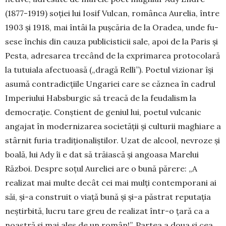
(1877-1919) soţiei lui Iosif Vulcan, românca Au­relia, între
1903 şi 1918, mai întâi la puş­căria de la Oradea, unde fu­
sese închis din cauza publicis­ticii sale, apoi de la Paris şi
Pesta, adresarea trecând de la exprimarea protocolară
la tutuiala afectuoasă („dra­gă Relli”). Poetul vi­zionar îşi
asumă contra­dicţiile Ungariei care se căznea în cadrul
Imperiului Habsburgic să treacă de la feudalism la
democraţie. Conştient de ge­niul lui, po­e­tul vulcanic
angajat în modernizarea so­cietăţii şi culturii maghiare a
stârnit furia tra­diţionaliştilor. Uzat de alcool, nevroze şi
boa­lă, lui Ady îi e dat să trăiască şi angoasa Ma­relui
Război. Despre soţul Aureliei are o bună părere: „A
realizat mai multe decât cei mai mulţi contem­porani ai
săi, şi-a construit o viaţă bună şi şi-a păstrat reputaţia
ne­ştirbită, lucru tare greu de realizat într-o ţară ca a
noastră şi mai ales de un român!”. Partea a doua şi cea