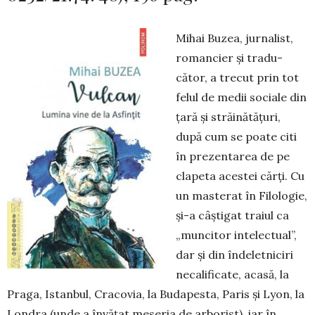
Mihai Bu­zea, jur­na­list,
ro­­man­­cier şi tradu-
cător, a trecut prin tot
fe­lul de medii so­ciale din
ţară şi străi­nă­­tăţuri,
după cum se poate citi
în prezentarea de pe
clapeta aces­tei cărţi. Cu
un mas­terat în Filo­logie,
şi-a câş­tigat traiul ca
„mun­citor inte­lec­­tual”,
dar şi din îndeletniciri
neca­lificate, acasă, la
Praga, Istanbul, Cracovia, la Budapesta, Paris şi Lyon, la
Londra (unde a învăţat meseria de arborist), iar în