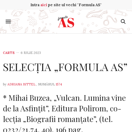
Intra
aici
pe site ul vechi "Formula AS"
CARTE
6 IULIE 2023
SELECȚIA „FORMULA AS”
by
ADRIANA BITTEL
, NUMĂRUL
1574
* Mihai Bu­­zea, „Vulcan. Lu­­mina vine
de la As­finţit”, Edi­tu­ra Polirom, co­­­
lec­ţia „Bio­gra­fii roman­ţa­te”, (tel.
0232/21.74. 40), 196 pag.