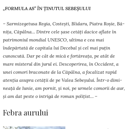
„FORMULA AS” ÎN ȚINUTUL SEBEȘULUI
– Sarmizegetusa Regia, Costești, Blidaru, Piatra Roșie, Bă­
nița, Căpâlna… Dintre cele șase cetăți dacice aflate în
patrimo­niul mondial UNESCO, ultima e cea mai
îndepărtată de capitala lui Decebal și cel mai puțin
cunoscută. Dar pe cât de mică e fortăreața, pe atât de
mare misterul din ju­rul ei. Descoperirea, în Occident, a
unei comori braconate de la Căpâlna, a focalizat rapid
atenția asupra cetății de pe Valea Sebeșului. Într-o dimi­
neață de Iunie, am pornit, și noi, pe urmele co­morii de aur,
și am dat peste o intrigă de roman polițist… –
Febra aurului