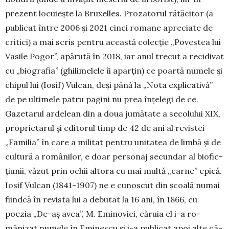
prezent locuieşte la Bruxelles. Prozatorul rătăcitor (a
publicat între 2006 şi 2021 cinci ro­mane apre­ciate de
critici) a mai scris pentru această co­lecţie „Povestea lui
Vasile Po­gor”, apărută în 2018, iar anul trecut a recidivat
cu „bio­grafia” (ghilimelele îi aparţin) ce poartă nu­­mele şi
chi­pul lui (Iosif) Vulcan, deşi până la „No­ta ex­pli­cativă”
de pe ultimele patru pagini nu prea în­ţe­legi de ce.
Gazetarul ardelean din a doua ju­mă­tate a secolului XIX,
proprietarul şi edi­torul timp de 42 de ani al revistei
„Familia” în care a mi­litat pen­tru unitatea de limbă şi de
cultură a ro­mâ­­nilor, e doar perso­naj secun­dar al bio­fic­
ţiunii, văzut prin ochii altora cu mai multă „carne” epică.
Iosif Vul­can (1841-1907) ne e cunoscut din şcoală nu­mai
fiindcă în revista lui a debutat la 16 ani, în 1866, cu
poezia „De-aş avea”, M. Emi­novici, căruia el i-a ro­
mânizat nu­mele în Eminescu şi i-a pu­blicat apoi alte câ­