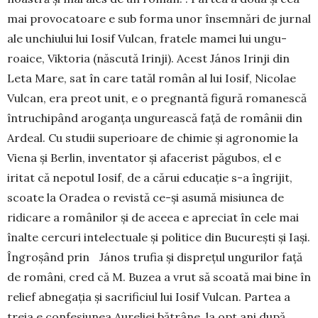
mai provoca­toa­re e sub forma unor însemnări de jurnal
ale unchiului lui Iosif Vul­can, fratele mamei lui ungu­
roaice, Viktoria (născută Irin­ji). Acest János Irinji din
Leta Mare, sat în care tatăl român al lui Iosif, Ni­colae
Vulcan, era preot unit, e o preg­­nan­tă figură roma­nescă
întru­chi­pând aroganţa un­gurească faţă de românii din
Ar­deal. Cu studii superioare de chi­mie şi agro­nomie la
Viena şi Berlin, inventator şi afacerist păgubos, el e
iritat că nepotul Iosif, de a cărui edu­caţie s-a îngrijit,
scoate la Oradea o re­vistă ce-şi asu­mă misiunea de
ridicare a românilor şi de aceea e apreciat în cele mai
înalte cercuri intelec­tuale şi politice din Bucu­reşti şi Iaşi.
Îngro­şând prin János trufia şi dispreţul ungurilor faţă
de ro­mâni, cred că M. Buzea a vrut să scoată mai bine în
relief ab­ne­gaţia şi sacrificiul lui Iosif Vulcan. Partea a
treia e confesiunea Aure­liei bă­trâne, la opt ani după