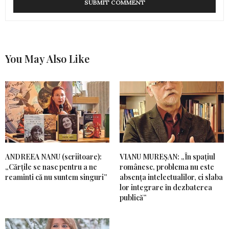
You May Also Like
ANDREEA NANU (scriitoare):
VIANU MUREȘAN: „În spațiul
„Cărțile se nasc pentru a ne
românesc, problema nu este
reaminti că nu suntem singuri”
absența intelectualilor, ci slaba
lor integrare în dezbaterea
publică”