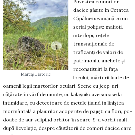
Povestea comorilor
dacice găsite în Cetatea
Căpâlnei seamănă cu un
serial polițist: mafioți,
interlopi, rețele
transnaționale de
traficanți de valori de
patrimoniu, anchete și
reconstituiri la fața
Marcaj… istoric
locului, mărturii luate de
oamenii legii mar­to­rilor oculari. Scene cu jeep-uri
cățărate în vârf de munte, cu kalașnikoave scoase la
intimidare, cu detectoare de metale țiuind în liniștea
mormântală a plaiurilor acoperite de pajiști cu flori, po­
doabe de aur sclipind orbitor în soare. S-a vorbit mult,
după Re­voluție, despre căutătorii de co­mori dacice care