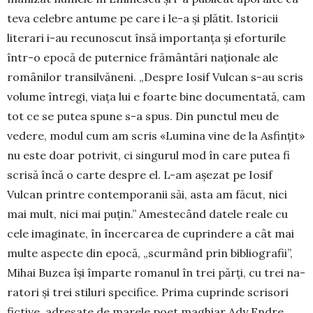
teva celebre antume pe care i le-a şi plătit. Is­toricii
literari i-au re­cu­­noscut însă impor­tanţa şi efor­turile
într-o epocă de puternice fră­mântări na­ţio­nale ale
românilor tran­sil­­vă­neni. „Despre Io­sif Vul­can s-au scris
vo­lume întregi, viaţa lui e foarte bine documentată, cam
tot ce se pu­tea spune s-a spus. Din punctul meu de
vedere, mo­dul cum am scris «Lu­mina vine de la Asfinţit»
nu este doar potrivit, ci singurul mod în care pu­tea fi
scrisă încă o carte despre el. L-am aşezat pe Iosif
Vulcan printre con­temporanii săi, asta am făcut, nici
mai mult, nici mai puţin.” Ames­tecând datele reale cu
cele ima­ginate, în încer­carea de cuprin­dere a cât mai
multe aspecte din epocă, „scurmând prin bi­blio­grafii”,
Mihai Bu­zea îşi împarte romanul în trei părţi, cu trei na­
ratori şi trei sti­luri specifice. Prima cuprinde scri­sori
fictive, adresate de marele poet maghiar Ady Endre