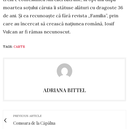
moar­tea soţului căruia îi stă­tuse alături cu dragoste 36
de ani. Şi ea re­cunoaşte că fără revista „Familia”, prin
care au încercat să crească naţiunea română, Iosif
Vulcan ar fi rămas necunoscut.
TAGS:
CARTE
ADRIANA BITTEL
PREVIOUS ARTICLE
Comoara de la Căpâlna