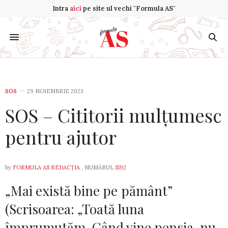
Intra
aici
pe site ul vechi "Formula AS"
SOS
29 NOIEMBRIE 2023
SOS – Cititorii mulțumesc
pentru ajutor
by
FORMULA AS REDACȚIA
, NUMĂRUL
1592
„Mai există bine pe pământ”
(Scrisoarea: „Toată luna
împrumutăm. Când vine pensia, nu