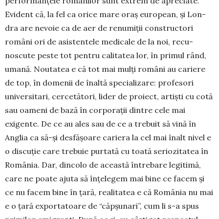
performanțele românilor sunt extrem de apreciate.
Evident că, la fel ca orice mare oraș european, și Lon­
dra are nevoie ca de aer de renumiții constructori
români ori de asistentele medicale de la noi, recu­
noscute peste tot pentru calitatea lor, în primul rând,
umană. Noutatea e că tot mai mulți români au cariere
de top, în domenii de înaltă specializare: profesori
universitari, cercetători, lider de proiect, artiști cu cotă
sau oameni de bază în corporații dintre cele mai
exigente. De ce au ales sau de ce a trebuit să vină în
Anglia ca să-și desfășoare cariera la cel mai înalt nivel e
o discuție care trebuie purtată cu toată serio­zitatea în
România. Dar, dincolo de această întrebare legitimă,
care ne poate ajuta să înțelegem mai bine ce facem și
ce nu facem bine în țară, realitatea e că România nu mai
e o țară exportatoare de “căpșu­nari”, cum li s-a spus