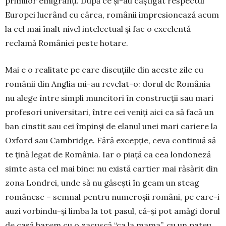
primilor emigranți. După ce și-au câștigat respectul
Europei lucrând cu cârca, românii impresionează acum
la cel mai înalt nivel intelectual și fac o excelentă
reclamă României peste hotare.
Mai e o realitate pe care discuțiile din aceste zile cu
românii din Anglia mi-au revelat-o: dorul de Ro­mâ­nia
nu alege între simpli muncitori în construcții sau mari
profesori universitari, între cei veniți aici ca să facă un
ban cinstit sau cei împinși de elanul unei mari cariere la
Oxford sau Cambridge. Fără excepție, ceva continuă să
te țină legat de România. Iar o piață ca cea londoneză
simte asta cel mai bine: nu există cartier mai răsărit din
zona Londrei, unde să nu gă­sești în geam un steag
românesc – semnal pentru nu­me­roșii români, pe care-i
auzi vorbindu-și limba la tot pasul, că-și pot amăgi dorul
de casă barem cu o zacuscă “ca la mama”, cu un pateu