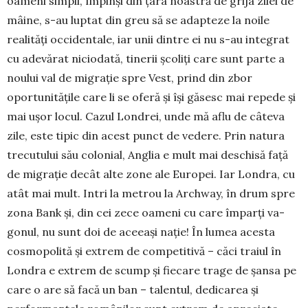
oameni simpli, împinși din țara noastră de grija zilei de
mâine, s-au luptat din greu să se adapteze la noile
realități occidentale, iar unii dintre ei nu s-au integrat
cu adevărat niciodată, tinerii școliți care sunt parte a
noului val de migrație spre Vest, prind din zbor
oportunitățile care li se oferă și își găsesc mai repede și
mai ușor locul. Cazul Lon­drei, unde mă aflu de câteva
zile, este tipic din acest punct de vedere. Prin natura
trecutului său colonial, Anglia e mult mai deschisă față
de mi­gra­ție decât alte zone ale Europei. Iar Londra, cu
atât mai mult. Intri la metrou la Archway, în drum spre
zona Bank și, din cei zece oameni cu care împarți va­
gonul, nu sunt doi de aceeași nație! În lumea aces­ta
cosmo­po­lită și extrem de competitivă – căci traiul în
Londra e extrem de scump și fiecare trage de șan­sa pe
care o are să facă un ban – talentul, dedicarea și