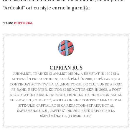
“Ardealul” ori cu niște carne la garniță…
TAGS:
EDITORIAL
CIPRIAN RUS
JURNALIST, TRAINER ŞI ANALIST MEDIA. A DEBUTAT ÎN 1997 ŞI A
ACTIVAT ÎN PRESA STUDENŢEASCĂ PÂNĂ ÎN 2001, DUPĂ CARE ŞI-A
CONTINUAT ACTIVITATEA LA „MONITORUL DE CLUJ”, UNDE A FOST,
PE RÂND, REPORTER, EDITOR ŞI REDACTOR-ŞEF. ÎN 2008, A FOST
RECRUTAT ÎN CADRUL TRUSTULUI RINGIER, CA REDACTOR-ŞEF AL
PUBLICAŢIEI „COMPACT”, APOI CA ONLINE CONTENT MANAGER AL
SITE-ULUI CAPITAL.RO ŞI CA REDACTOR-ŞEF ADJUNCT AL
SĂPTĂMÂNALULUI „CAPITAL”. DIN 2010 ESTE REPORTER LA
SĂPTĂMÂNALUL „FORMULA AS”.