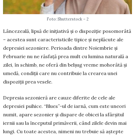
Foto: Shutterstock – 2
Lâncezeală, lipsă de inițiativă și o dis­poziție posomorâtă
– acestea sunt ca­rac­teristicile tipice și neplăcute ale
de­presiei sezoniere. Perioada dintre Noiembrie și
Februarie nu ne răsfață prea mult cu lumina na­turală a
zilei, în schimb, ne oferă din belșug vreme mohorâtă și
umedă, condiții care nu contribuie la crearea unei
dispoziții prea vesele.
Depresia sezonieră are cauze diferite de cele ale
depresiei psihice. “Blues”-ul de iarnă, cum es­te uneori
numit, apare sezonier și dis­pare de obi­cei la sfârșitul
ier­nii sau la începutul primă­verii, când zilele devin mai
lungi. Cu toate aces­tea, nimeni nu trebuie să aștepte