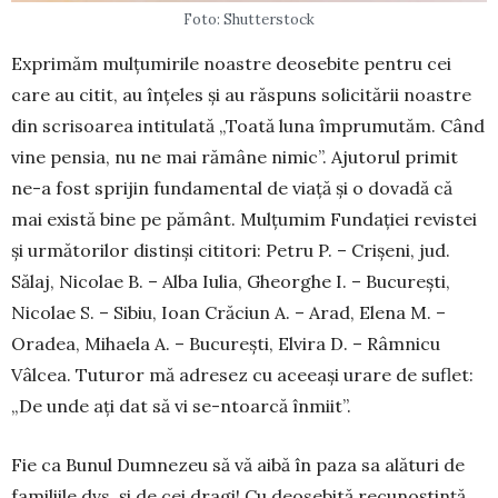
Foto: Shutterstock
Exprimăm mulțumirile noastre deosebite pentru cei
care au citit, au înțeles și au răspuns solicitării noastre
din scrisoarea intitulată „Toa­tă luna împrumutăm. Când
vine pensia, nu ne mai rămâne nimic”. Ajutorul primit
ne-a fost sprijin fundamental de viață și o dovadă că
mai există bine pe pământ. Mulțumim Fundației revistei
și următorilor distinși cititori: Petru P. – Crișeni, jud.
Sălaj, Nicolae B. – Alba Iulia, Gheorghe I. – București,
Nicolae S. – Sibiu, Ioan Crăciun A. – Arad, Elena M. –
Oradea, Mi­haela A. – București, Elvira D. – Râmnicu
Vâlcea. Tuturor mă adresez cu aceeași urare de suflet:
„De unde ați dat să vi se-ntoarcă înmiit”.
Fie ca Bunul Dumnezeu să vă aibă în paza sa alături de
familiile dvs. și de cei dragi! Cu de­o­sebită recunoștință,