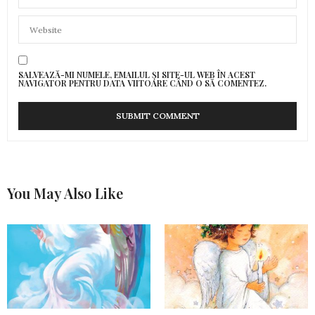
SALVEAZĂ-MI NUMELE, EMAILUL ȘI SITE-UL WEB ÎN ACEST
NAVIGATOR PENTRU DATA VIITOARE CÂND O SĂ COMENTEZ.
You May Also Like