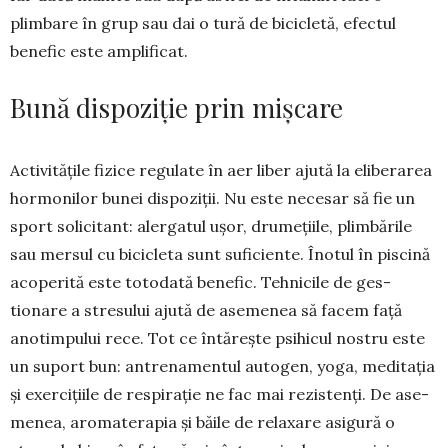
plimbare în grup sau dai o tură de bicicletă, efectul
benefic este amplificat.
Bună dispoziție prin mișcare
Activitățile fizice regulate în aer liber ajută la eliberarea
hor­mo­­nilor bunei dis­­po­ziții. Nu es­te ne­ce­sar să fie un
sport so­licitant: aler­­­­gatul ușor, dru­me­țiile, plim­bările
sau mer­sul cu bi­ci­cle­ta sunt sufi­cien­­te. Îno­tul în pis­cină
aco­perită este toto­dată benefic. Tehnicile de ges­
tionare a stre­su­lui ajută de ase­­me­nea să facem față
ano­timpului rece. Tot ce în­tărește psihicul nostru este
un suport bun: antre­­namentul autogen, yoga, meditația
și exer­cițiile de respirație ne fac mai re­zistenți. De ase­
menea, aroma­te­rapia și băile de relaxare asigură o