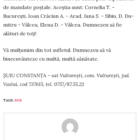
de mandate poștale. Aceștia sunt: Cornelia T. –
București, Ioan Crăciun A. – Arad, Jana S. – Sibiu, D. Du­
mitru – Vâlcea, Elena D. – Vâlcea. Dum­nezeu să fie
alături de toți!
Vă mulțumim din tot sufletul. Dumnezeu să vă
binecuvânteze cu multă, multă sănătate.
ȘUIU CONSTANȚA – sat Vulturești, com. Vulturești, jud.
Vaslui, cod 737615, tel. 0757/87.55.22
TAGS:
SOS