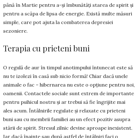
până în Martie pentru a-și îmbunătăți starea de spirit și
pentru a scăpa de lipsa de ener­gie. Există multe măsuri
sim­ple, care pot ajuta la combaterea de­presiei
sezoniere.
Terapia cu prieteni buni
O regulă de aur în timpul ano­timpului întu­necat este să
nu te i­zo­­lezi în casă sub ni­cio formă! Chiar dacă u­nele
ani­male o fac – hi­ber­na­rea nu este o op­țiune pen­tru noi,
oamenii. Con­­tac­tele so­cia­le sunt ex­trem de impor­tante
pentru psi­hicul nos­tru și ar trebui să fie îngri­jite mai
ales acum. În­tâlnirile regu­late și re­laxate cu prie­teni
buni sau cu mem­brii familiei au un efect pozitiv asupra
stării de spirit. Stre­sul zilnic devine aproape inexistent.
Iar dacă înainte sau după astfel de întâlniri faci o