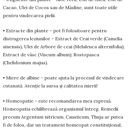
Cacao, Ulei de Cocos sau de Măsline, sunt toate utile
pentru vindecarea pielii.
• Extracte din plante – pot fi folositoare pentru
distrugerea leziunilor – Extract de Ceai verde (Ca­melia
sinensis), Ulei de Arbore de ceai (Melaleuca alternifolia);
Extract de vâsc (Viscum album); Ros­topasca
(Chelidonium majus).
• Miere de albine – poate ajuta la procesul de vindecare
cutanată. Atenție la sursa și calitatea mierii!
• Homeopatie – este recomandarea mea ex­pre­să.
Homeopatia echilibrează organismul întreg. Remedii
precum Argentum nitricum, Causti­cum, Thuja ar putea
fi de folos, dar un tratament ho­meopat constituțional,