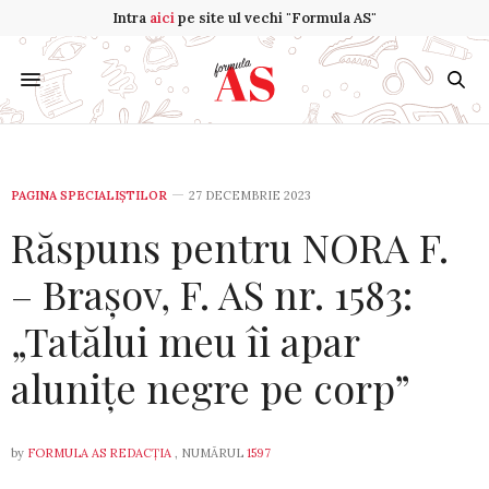
Intra
aici
pe site ul vechi "Formula AS"
PAGINA SPECIALIȘTILOR
27 DECEMBRIE 2023
Răspuns pentru NORA F.
– Brașov, F. AS nr. 1583:
„Tatălui meu îi apar
alunițe negre pe corp”
by
FORMULA AS REDACȚIA
, NUMĂRUL
1597