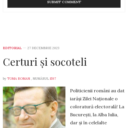
EDITORIAL
27 DECEMBRIE 2023
Certuri și socoteli
by
TOMA ROMAN
, NUMĂRUL
1597
Politicienii români au dat
iarăși Zilei Naţio­na­le o
coloratură electorală! La
Bucureşti, la Alba Iulia,
dar și în celelalte