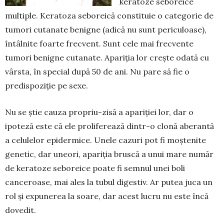
ke­ratoze seboreice
multiple. Kera­to­za seboreică constituie o categorie de
tumori cutanate benigne (adică nu sunt periculoase),
întâlnite foar­te frecvent. Sunt cele mai frecvente
tumori benigne cutanate. Apariția lor crește odată cu
vârsta, în special după 50 de ani. Nu pare să fie o
predispoziție pe sexe.
Nu se știe cauza propriu-zisă a apariției lor, dar o
ipoteză este că ele proliferează dintr-o clonă aberantă
a celulelor epidermice. Unele cazuri pot fi moștenite
genetic, dar uneori, apariția bruscă a unui mare număr
de keratoze seboreice poate fi sem­nul unei boli
canceroase, mai ales la tubul di­ges­tiv. Ar putea juca un
rol și expu­ne­rea la soare, dar acest lucru nu este încă
dovedit.