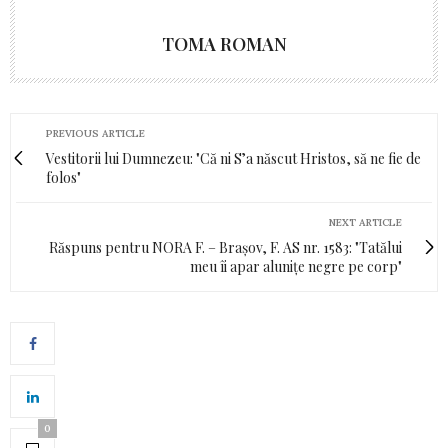
TOMA ROMAN
PREVIOUS ARTICLE
Vestitorii lui Dumnezeu: "Că ni S’a născut Hristos, să ne fie de
folos"
NEXT ARTICLE
Răspuns pentru NORA F. – Brașov, F. AS nr. 1583: "Tatălui
meu îi apar alunițe negre pe corp"
0