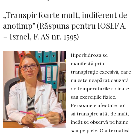
„Transpir foarte mult, indiferent de
anotimp” (Răspuns pentru IOSEF A.
– Israel, F. AS nr. 1595)
Hiperhidroza se
manifestă prin
transpirație ex­ce­sivă, care
nu este neapărat cauzată
de tempe­ra­tu­rile ridicate
sau exer­ci­țiile fizice.
Persoanele afec­tate pot
să trans­pire atât de mult,
încât se observă pe haine
sau pe piele. O alter­na­tivă