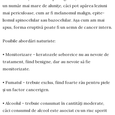
un nu­măr mai mare de alunițe, căci pot apărea leziuni
mai peri­cu­loase, cum ar fi mela­nomul malign, epi­te­
liomul spinoce­lular sau bazocelular. Așa cum am mai
spus, forma eruptivă poate fi un semn de can­cer intern.
Posibile abordări naturiste:
• Monitorizare – keratozele seboreice nu au nevoie de
tratament, fiind benigne, dar au nevoie să fie
monitorizate.
• Fumatul – trebuie exclus, fiind foarte rău pentru piele
și un factor cancerigen.
• Alcoolul – trebuie con­su­mat în cantități moderate,
căci consumul de alcool este asociat cu un risc sporit