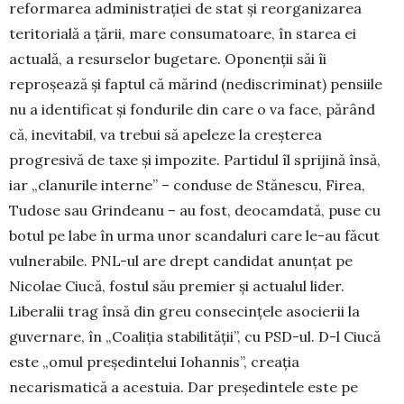
reformarea ad­mi­nistraţiei de stat și reorganizarea
teritorială a țării, ma­re consumatoare, în starea ei
actuală, a resurselor buge­ta­re. Oponenţii săi îi
reproșează și faptul că mărind (ne­discriminat) pensiile
nu a identificat și fondurile din care o va face, părând
că, inevitabil, va trebui să apeleze la creşterea
progresivă de taxe și impozite. Partidul îl sprijină însă,
iar „clanurile interne” – conduse de Stă­nescu, Firea,
Tudose sau Grindeanu – au fost, deo­cam­dată, puse cu
botul pe labe în urma unor scandaluri care le-au făcut
vulnerabile. PNL-ul are drept candidat anunţat pe
Nicolae Ciucă, fostul său premier și actualul lider.
Liberalii trag însă din greu consecinţele asocierii la
guvernare, în „Coaliţia stabilității”, cu PSD-ul. D-l Ciucă
este „omul preşedintelui Iohannis”, creaţia
necarismatică a acestuia. Dar preşe­dintele este pe