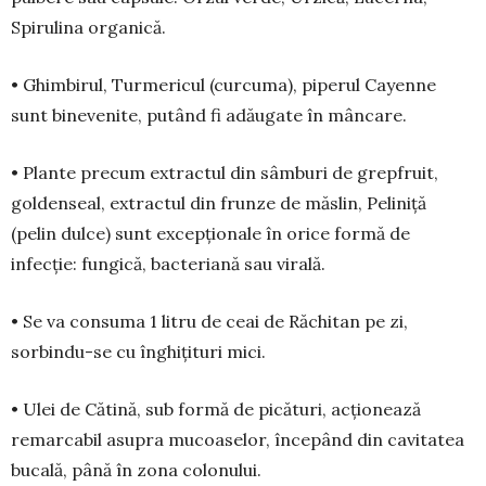
Spirulina organică.
• Ghimbirul, Turmericul (cur­cuma), piperul Cayenne
sunt binevenite, putând fi adăugate în mâncare.
• Plante precum extractul din sâmburi de grepfruit,
goldenseal, extractul din frunze de măs­lin, Peliniță
(pelin dulce) sunt excepționale în orice formă de
infecție: fungică, bacteriană sau virală.
• Se va consuma 1 litru de ceai de Răchitan pe zi,
sorbindu-se cu înghițituri mici.
• Ulei de Cătină, sub formă de picături, acțio­nea­ză
remarcabil asupra mucoaselor, începând din cavitatea
bucală, până în zona colonului.