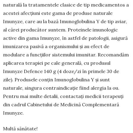
natu­ra­lă la tratamen­te­le cla­sice de tip medicamentos a
aces­tei afecţiuni este gama de pro­duse natu­rale
Imunyze, care au la bază Imunoglobulina Y de tip avi­ar,
al cărei pro­ducător suntem. Protei­nele imunologic
active din gama Imunyze, în ast­fel de patologii, asigu­ră
imunizarea pasivă a or­ga­nismului şi au efect de
modulare a funcțiilor sis­temului imunitar. Reco­man­dăm
aplicarea tera­piei pe cale generală, cu pro­dusul
Imunyze Defence 140 g (4 doze/zi în pri­mele 30 de
zile). Produsele conțin Imunoglo­bulina Y și sunt
naturale, singura contraindicație fiind alergia la ou.
Pentru mai multe detalii, contactaţi medicii terapeuţi
din cadrul Cabinetului de Medici­nă Complementară
Imunyze.
Multă sănătate!