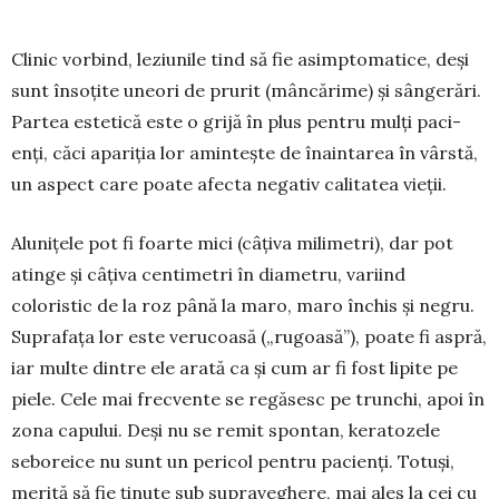
Clinic vorbind, leziunile tind să fie asimptoma­ti­ce, deși
sunt însoțite uneori de prurit (mâncărime) și sângerări.
Par­tea estetică este o grijă în plus pentru mulți pa­ci­
enți, căci apariția lor amintește de înaintarea în vârstă,
un aspect care poate afecta negativ calitatea vieții.
Alunițele pot fi foarte mici (câțiva milimetri), dar pot
atinge și câțiva centimetri în diametru, va­riind
coloristic de la roz pâ­nă la maro, maro în­chis și ne­gru.
Suprafața lor este verucoa­să („rugoasă”), poate fi aspră,
iar multe dintre ele arată ca și cum ar fi fost lipite pe
piele. Cele mai frec­vente se regăsesc pe trunchi, apoi în
zona capului. Deși nu se remit spontan, keratozele
seboreice nu sunt un pericol pentru pacienți. Totuși,
merită să fie ținute sub supraveghere, mai ales la cei cu