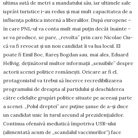
ultima sută de metri a mandatului său, iar ultimele sale
isprăvi turistice i-au redus și mai mult capacitatea de a
influența politica inter­nă a liberalilor. După europene –
în care PNL-ul va conta mult mai puţin decât înainte –
se va produce, se pare, „revolta” prin care Nicolae Ciu­
că va fi revocat și un nou candidat îi va lua locul. El
poate fi Emil Boc, Rareș Bog­dan sau, mai ales, Eduard
Hellvig, deținătorul multor informaţii „sensibile” despre
actorii scenei politi­ce ro­mâneşti. Oricare ar fi el,
protagonistul va trebui să încerce recredibilizarea
progra­mului de dreapta al par­tidului și deschiderea
către celelalte grupări politice situate pe aceeaşi parte
a scenei. „Polul dreptei” are puţine şanse de a-și duce
un candidat unic în turul secund al prezi­den­ţialelor.
Continua ofensivă mediatică împotriva USR-ului
(alimentată acum de „scan­dalul vaccinurilor”) face