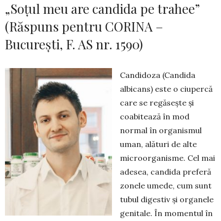
„Soțul meu are candida pe trahee”
(Răspuns pentru CORINA –
București, F. AS nr. 1590)
Candidoza (Candida
albicans) este o ciupercă
care se regăsește și
coabitează în mod
normal în organismul
uman, alături de alte
microorganisme. Cel mai
adesea, candida preferă
zonele umede, cum sunt
tubul digestiv și orga­ne­le
genitale. În mo­men­tul în