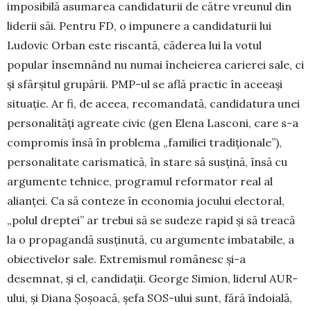
impo­si­bilă asumarea candida­tu­rii de către vreunul din
liderii săi. Pentru FD, o impunere a candidaturii lui
Ludovic Orban este riscantă, căderea lui la votul
popular însem­nând nu numai înche­ierea carierei sale, ci
și sfârșitul gru­pării. PMP-ul se află practic în aceeaşi
situaţie. Ar fi, de aceea, recomandată, candidatura unei
perso­nalități agrea­te civic (gen Elena Lasconi, care s-a
compro­mis însă în problema „familiei tradiţio­nale”),
perso­nalitate carisma­ti­că, în stare să susțină, însă cu
argumente tehnice, pro­gramul reformator real al
alianţei. Ca să conteze în economia jocului electoral,
„po­lul dreptei” ar trebui să se sudeze rapid și să treacă
la o pro­pagandă susţinută, cu argumente imbatabile, a
obiective­lor sale. Extremismul româ­nesc și-a
desemnat, și el, candidaţii. George Simion, liderul AUR-
ului, și Dia­na Șoșoacă, șefa SOS-ului sunt, fără îndoială,