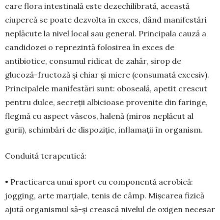
care flora intestinală este dezechili­bra­tă, aceas­tă
ciupercă se poate dez­volta în exces, dând mani­fes­tări
neplăcute la nivel local sau gene­ral. Princi­pala cauză a
candidozei o reprezintă folosirea în exces de
antibiotice, consu­mul ridicat de zahăr, sirop de
glucoză-fruc­to­ză și chiar și miere (consu­mată excesiv).
Prin­cipalele manifestări sunt: obo­seală, apetit crescut
pen­tru dulce, secreții albicioase provenite din farin­ge,
flegmă cu aspect vâscos, ha­lenă (mi­ros neplăcut al
gurii), schim­bări de dispo­ziție, inflamații în organism.
Conduită terapeutică:
• Practicarea unui sport cu componentă aero­bică:
jogging, arte marțiale, tenis de câmp. Miș­carea fizică
ajută organismul să-și crească nivelul de oxigen necesar