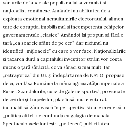
vârfurile de lance ale populis­mu­lui suve­ra­nist și
naționalist românesc. Amândoi au abilitatea de a
exploata emoţional nemul­ţumirile electoratului, alimen­
tate de corupţia, imobi­lismul și incompetența echipelor
guvernamentale „clasice”. Amândoi își propun să făcă o
țară „ca soarele sfânt de pe cer”, dar niciunul nu
identifică „mijloacele” cu care o vor face. Naționalizările
și taxarea dură a ca­pitalului in­vestitor străin vor costa
imens o țară sără­cită, ce va săraci și mai mult. Iar
„retragerea” din UE și înde­părtarea de NATO, propuse
de ei, vor lăsa Ro­mânia la mâna agre­sivității imperiale a
Rusiei. Scanda­lu­rile, cu iz de galerie sportivă, pro­vo­cate
de cei doi și trupele lor, plac însă unui elec­torat
incapabil să gândească în perspectivă și care crede că o
„politică altfel” se confundă cu gălă­gia de mahala.
Specta­culoasele lor ieşiri „pe teren”, pu­­bli­­citatea