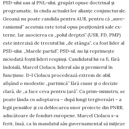
PSD-ului sau al PNL-ului, grupări opuse doctrinal și
progra­matic, în ciuda actualei lor alianţe conjuncturale.
Geoană nu poate candida pentru AUR, pentru că „suve­
ranismul” acestuia este total opus poziționării sale ex­
ter­ne. Iar asocierea cu „polul dreptei” (USR, FD, PMP)
este inter­zisă de trecutul lui „de stânga”, ca fost lider al
PSD-ului. „Marele partid”, PSD-ul, nu își reprimește
niciodată foștii lideri respinși. Candidatul lui va fi, fără
îndoială, Marcel Ciolacu, liderul său și premierul în
funcțiune. D-l Ciolacu procedează extrem de abil,
afișând o modestie „partinică” fără cusur și o decizie
clară, de „a face ceva pentru țară”. Ca prim-ministru, se
poate lăuda cu adop­ta­rea – după lungi tergiversări – a
legii pensiilor și cu deblocarea unor proiecte din PNRR,
aducătoare de fonduri europene. Marcel Ciolacu s-a
ferit, însă, ca în mandatul său guvernamental să ini­ţieze