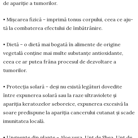
de apariție a tumorilor.
• Mișcarea fizică – impri­mă tonus corpului, ce­ea ce aju­
tă la combaterea efectului de îmbătrânire.
• Dietă – o dietă mai boga­tă în alimente de ori­gine
vegetală con­ține mai multe substanțe anti­oxidan­te,
ceea ce ar pu­tea frâna pro­cesul de dez­vol­tare a
tumorilor.
• Protecția solară – deși nu există legături do­ve­dite
între expunerea solară sau la raze ultraviolete și
apariția kerato­ze­lor sebore­ice, expunerea exce­si­vă la
soare predispune la apa­ri­ția cancerului cutanat și scade
imunitatea locală.
• Unguente din plante – Aloe vera, Unt de Shea, Unt de