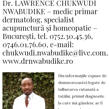
Dr. LAWRENCE CHUKWUDI
NWABUDIKE – medic primar
dermatolog, specialist
acupunctură și homeopatie –
București, tel. 0752.30.45.36,
0746.01.76.60, e-mail:
chukwudi.nwabudike@live.com
,
www.drnwabudike.ro
Din informațiile expuse de
dumneavoastră le­gate de
tulburarea cutanată a
tatălui, primul diag­nos­tic
la care mă gândesc ar fi