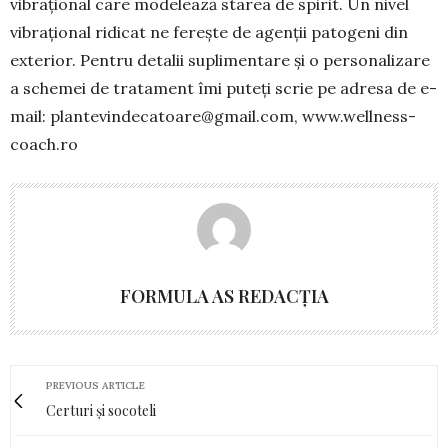
vibrațional care mo­delează starea de spirit. Un nivel
vibrațional ridicat ne ferește de agen­ții patogeni din
exterior. Pentru de­talii supli­men­tare și o personalizare
a schemei de tratament îmi puteți scrie pe adresa de e-
mail:
plantevindecatoare@gmail.com
, www.wellness-
coach.ro
FORMULA AS REDACȚIA
PREVIOUS ARTICLE
Certuri și socoteli