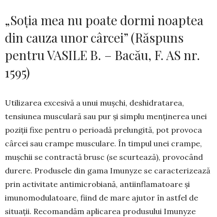
„Soția mea nu poate dormi noaptea
din cauza unor cârcei” (Răspuns
pentru VASILE B. – Bacău, F. AS nr.
1595)
Utilizarea excesivă a unui mușchi, deshidra­tarea,
tensiunea muscu­lară sau pur și simplu men­ținerea unei
poziții fixe pen­tru o perioadă pre­lungită, pot provoca
cârcei sau cram­pe mus­culare. În timpul unei cram­pe,
mușchii se con­trac­tă brusc (se scurtea­ză), pro­vocând
durere. Produse­le din gama Imu­nyze se carac­terizează
prin activitate an­ti­­micro­biană, antiin­fla­ma­toare și
imunomodulatoare, fi­ind de mare ajutor în astfel de
situații. Reco­man­dăm apli­­­carea pro­dusului Imu­nyze