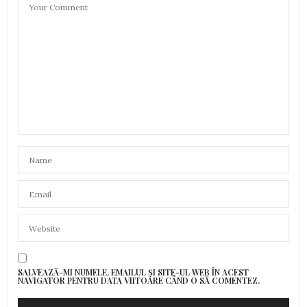
SALVEAZĂ-MI NUMELE, EMAILUL ȘI SITE-UL WEB ÎN ACEST
NAVIGATOR PENTRU DATA VIITOARE CÂND O SĂ COMENTEZ.