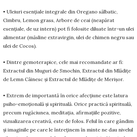
• Uleiuri esențiale integrale din Oregano săl­batic,
Cimbru, Lemon grass, Arbore de ceai (ne­a­părat
esențiale, de uz intern) pot fi folosite diluate într-un ulei
alimentar (măsline extravirgin, ulei de chimen negru sau
ulei de Cocos).
• Dintre gemoterapice, cele mai recomandate ar fi:
Extractul din Muguri de Smochin, Extractul din Mlădițe
de Lemn Câinesc și Extractul de Mlădițe de Merișor.
• Extrem de importantă în orice afecțiune este latura
psiho-emoțională și spirituală. Orice prac­ti­că spirituală,
precum rugăciunea, meditația, afir­ma­țiile pozitive,
vizualizarea creativă, este de folos. Fe­lul în care gândim
și imaginile pe care le în­tre­ținem în min­te ne dau nivelul