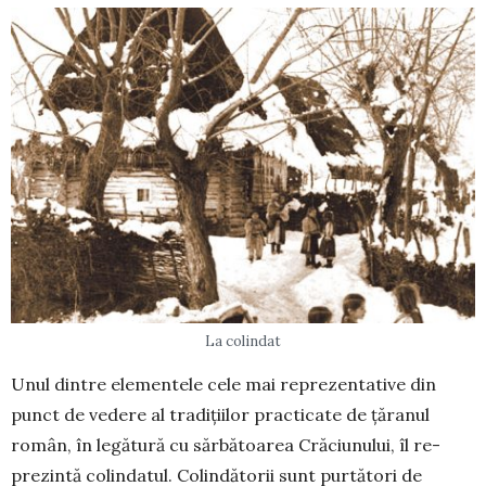
La colindat
Unul dintre elementele cele mai repre­zentative din
punct de vedere al tradiţiilor prac­ticate de ţăranul
român, în legătură cu sărbătoarea Crăciu­nu­lui, îl re­
prezintă colindatul. Colin­dă­to­rii sunt purtători de