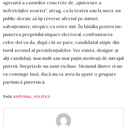
agresivă a cazurilor concrete de „ajuto­ra­re a
nefericiţilor soartei”, atrag, ca la teatru sau la meci, un
public dornic să își reverse afectul pe mituri
salvaționiste, utopice ca orice mit. În bătălia pentru im­
punerea propriului impact electoral, confrun­ta­rea
celor doi va da, după cât se pare, candidatul atipic din
turul secund al prezidenţialelor. Vor exista, de­si­gur, și
alţi candidaţi, mai mult sau mai puţin moti­vaţi de mirajul
puterii. Surprizele nu sunt excluse. Niciunul dintre ei nu
va convinge însă, dacă nu va avea în spate o grupare
partinică puternică.
TAGS:
EDITORIAL
,
POLITICĂ