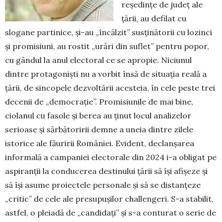
reședințe de judeţ ale
țării, au defilat cu
slogane partinice, și-au „încălzit” sus­ținătorii cu lozinci
și promi­siuni, au rostit „urări din suflet” pentru popor,
cu gândul la anul elec­toral ce se apropie. Niciunul
dintre protagonişti nu a vorbit însă de situaţia reală a
țării, de sincopele dezvoltării aces­te­ia, în cele peste trei
decenii de „demo­cra­ţie”. Promisiunile de mai bine,
ciolanul cu fasole și berea au ţinut locul analizelor
serioase și sărbăto­ririi demne a uneia dintre zilele
istorice ale fău­ririi României. Evident, declanşarea
informală a campaniei electorale din 2024 i-a obligat pe
aspiranţii la conducerea destinului țării să își afișeze și
să își asume proiectele personale și să se distanţeze
„critic” de cele ale presu­pu­şilor challengeri. S-a stabilit,
astfel, o pleiadă de „can­di­daţi” și s-a conturat o serie de