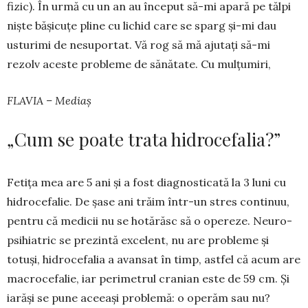
fizic). În urmă cu un an au în­ceput să-mi apa­ră pe tălpi
niște băși­cuțe pline cu li­chid care se sparg și-mi dau
usturimi de ne­su­­portat. Vă rog să mă aju­tați să-mi
rezolv aces­­te pro­­­bleme de sănătate. Cu mul­­țu­miri,
FLAVIA – Mediaș
„Cum se poate trata hidrocefalia?”
Fetița mea are 5 ani și a fost diagnosticată la 3 luni cu
hidrocefalie. De șase ani tră­im într-un stres con­tinuu,
pen­tru că medicii nu se hotă­răsc să o ope­reze. Neuro­
psi­hiatric se prezintă excelent, nu are pro­­bleme și
totuși, hi­droce­fa­lia a avansat în timp, astfel că acum are
macro­ce­falie, iar pe­rimetrul cranian este de 59 cm. Și
iarăși se pune aceeași problemă: o ope­răm sau nu?