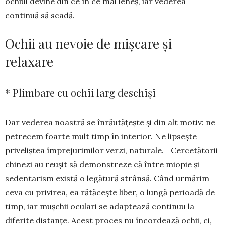
ochiul devine din ce în ce mai leneș, iar vederea
continuă să scadă.
Ochii au nevoie de mișcare și
relaxare
* Plimbare cu ochii larg deschiși
Dar vederea noastră se înrăutățește și din alt motiv: ne
petrecem foarte mult timp în interior. Ne lipsește
priveliștea împrejurimilor verzi, na­turale. Cercetătorii
chinezi au reușit să de­mons­treze că între miopie și
sedentarism există o legătură strânsă. Când urmărim
ceva cu privi­rea, ea rătăcește liber, o lungă perioadă de
timp, iar mușchii oculari se adaptează continuu la
diferite distanțe. Acest proces nu încordează ochii, ci,