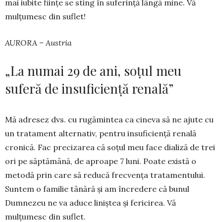
mai iubite ființe se sting în suferință lângă mine. Vă
mulțumesc din suflet!
AURORA – Austria
„La numai 29 de ani, soțul meu
suferă de insuficiență renală”
Mă adresez dvs. cu rugămintea ca cineva să ne ajute cu
un tratament alternativ, pentru in­su­fi­ciență renală
cronică. Fac precizarea că soțul meu face dializă de trei
ori pe săptămână, de aproa­pe 7 luni. Poate există o
metodă prin care să reducă frec­vența tratamentului.
Suntem o fa­mi­lie tânără și am în­­credere că bunul
Dumnezeu ne va aduce liniștea și fe­ricirea. Vă
mulțumesc din suflet.