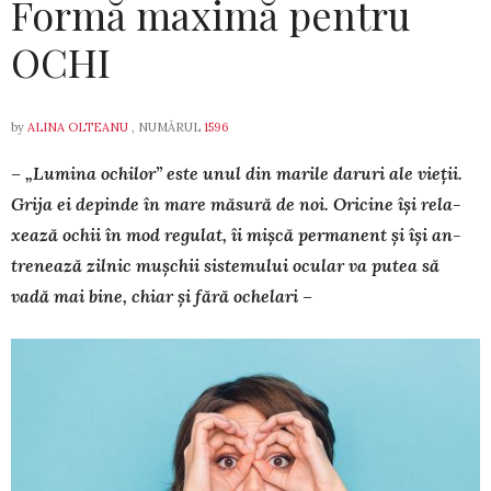
Formă maximă pentru
OCHI
by
ALINA OLTEANU
, NUMĂRUL
1596
– „Lumina ochilor” este unul din marile daruri ale vieții.
Grija ei depinde în mare măsură de noi. Oricine își re­la­
xează ochii în mod regulat, îi mișcă permanent și își an­
trenează zilnic mușchii sistemului ocular va putea să
vadă mai bine, chiar și fără ochelari –