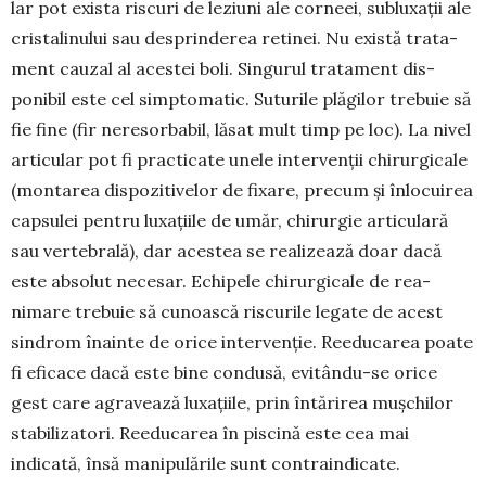
lar pot exista riscuri de leziuni ale corneei, sub­­lu­­xații ale
cris­talinului sau desprinderea re­tinei. Nu exis­tă tra­ta­
ment cauzal al acestei boli. Sin­gu­rul tra­tament dis­
ponibil este cel simpto­matic. Suturile plă­gilor trebuie să
fie fine (fir nere­sorbabil, lăsat mult timp pe loc). La nivel
articular pot fi practicate unele in­ter­venții chi­rurgicale
(montarea dispozitivelor de fixare, precum și înlocuirea
capsulei pentru luxațiile de umăr, chirurgie articulară
sau vertebrală), dar aces­tea se realizează doar dacă
este absolut necesar. Echi­pele chirur­gicale de rea­
nimare trebuie să cu­noas­că ris­cu­rile le­gate de acest
sindrom îna­inte de ori­ce inter­venție. Reedu­ca­rea poate
fi efi­cace dacă este bine con­dusă, evi­tân­du-se orice
gest care agra­vează lu­xa­­ții­le, prin întărirea mușchilor
sta­bilizatori. Ree­du­ca­rea în piscină este cea mai
indicată, însă manipu­lările sunt contraindicate.