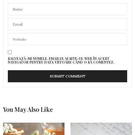
SALVEAZĂ-MI NUMELE, EMAILUL ȘI SITE-UL WEB ÎN ACEST
NAVIGATOR PENTRU DATA VIITOARE CÂND O SĂ COMENTEZ.
You May Also Like