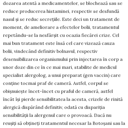
dozarea aten­tă a medicamentelor, se blo­chea­ză sau se
re­du­ce producerea histaminei, res­pectiv se desfundă
nasul și se reduc secrețiile. Este deci un tratament de
moment, de ameliorare a efec­telor bolii, trata­mentul
repetându-se la nesfârșit cu ocazia fiecărei crize. Cel
mai bun tratament este însă cel care vizează cauza
bolii, vindecând definitiv bol­navul, respectiv
desensibilizarea organismului prin in­jectarea în corp a
unor doze din ce în ce mai mari, sta­bilite de medicul
specialist alergolog, a unui pre­parat (gen vaccin) care
conține tocmai praf de cameră. Ast­fel, corpul se
obișnuiește încet-încet cu praful de cameră, astfel
încât își pierde sensibi­litatea la acesta, crizele de rinită
alergică dispă­rând definitiv, odată cu dispariția
sensibilității la alergenul care o provoacă. Dacă nu
reușiți să ob­țineți tratamentul necesar la Bo­toșani sau la