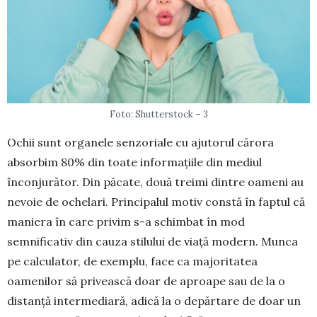
Foto: Shutterstock – 3
Ochii sunt organele senzoriale cu aju­torul cărora
absorbim 80% din toate in­formațiile din mediul
înconjurător. Din păcate, două treimi dintre oameni au
nevoie de ochelari. Principalul motiv constă în faptul că
maniera în care privim s-a schimbat în mod
semnificativ din cauza stilului de viață modern. Munca
pe calculator, de exemplu, face ca majo­ritatea
oamenilor să privească doar de aproape sau de la o
distanță intermediară, adică la o de­părtare de doar un