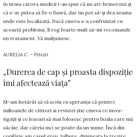
în urma cărora medicii i-au spus că nu are he­mo­roizi și
că s-ar putea să fie o fisură, dar nu pot să-și dea seama
unde este loca­li­zată. Dacă cineva s-a con­fruntat cu
această pro­blemă, îl rog foarte mult să-mi recomande
un trata­ment. Vă mulțumesc.
AURELIA C. – Pitești
„Durerea de cap și proasta dispoziție
îmi afectează viața”
M-am hotărât să vă scriu cu speranța că printre
milioanele de cititori ai revistei știe cineva ce inves­
tigații și ce leacuri să mai folosesc pentru boala care mă
sâcâie, dar că­reia nu i se poate da un nume. Încă din
copilărie am capul greu, tul­bu­re, dimineața la tre­zire.