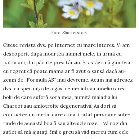
Foto: Shutterstock
Citesc revista dvs. pe Internet cu mare interes. V-am
descoperit după moartea mamei mele, în urmă cu
patru ani, din păcate prea târziu. Și astăzi mă gân­desc
cu regret că poate mama ar fi avut o șansă dacă au­
zeam de „Formula AS” mai de­vre­me. Acum mă adre­sez
dvs. cu speranța de a găsi remediul sau ame­liorarea
bolii de care suferă sora mea, nu­mită maladia lui
Charcot sau amio­trofie degenerativă. Aș dori să
contactez un medic care a mai tratat persoane sufe­
rinde de această boală sau alte scleroze. Vă rog din
suflet să mă aju­tați, îmi e greu să văd mereu cum cele