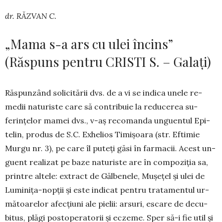
dr. RĂZVAN C.
„Mama s-a ars cu ulei încins”
(Răspuns pentru CRISTI S. – Galați)
Răspunzând solicitării dvs. de a vi se indica unele re­
medii naturiste care să contribuie la reducerea su­
ferințelor mamei dvs., v-aș recomanda unguen­tul Epi­
telin, produs de S.C. Exhelios Timișoara (str. Eftimie
Mur­gu nr. 3), pe care îl puteți găsi în far­macii. Acest un­
guent realizat pe baze naturiste are în com­po­ziția sa,
printre altele: ex­tract de Gălbe­nele, Mu­șețel și ulei de
Luminița-nopții și este indicat pen­tru tratamentul ur­
mătoarelor afecțiuni ale pielii: arsuri, escare de de­cu­
bitus, plăgi posto­pe­ratorii și eczeme. Sper să-i fie util și