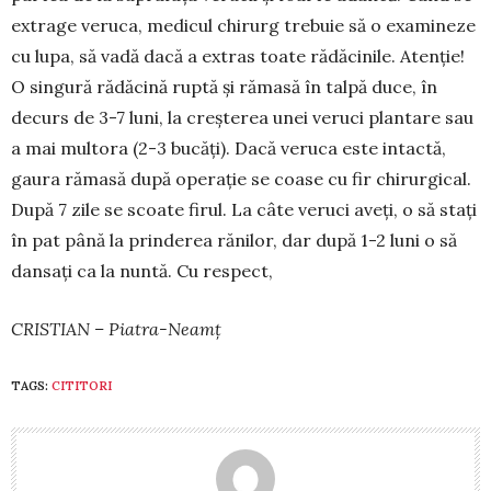
extrage ve­ru­ca, me­­dicul chi­rurg trebuie să o exa­mi­neze
cu lupa, să vadă dacă a extras toate rădăcinile. Aten­ție!
O singură rădăcină ruptă și ră­masă în talpă duce, în
decurs de 3-7 luni, la creș­te­rea unei veruci plantare sau
a mai multora (2-3 bucăți). Dacă ve­­ruca este intactă,
gaura ră­ma­să du­pă operație se coase cu fir chirurgical.
După 7 zi­le se scoa­te firul. La câte veruci aveți, o să stați
în pat până la prin­derea ră­nilor, dar după 1-2 luni o să
dansați ca la nun­tă. Cu res­pect,
CRISTIAN – Piatra-Neamț
TAGS:
CITITORI