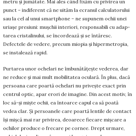
metru și jumătate. Mai ales când fixăm cu privirea un
punct – indiferent că ne uităm la ecranul calcula­to­rului
sau la cel al unui smart­phone – ne su­punem ochii unei
uriașe pre­siuni: muș­chii inte­riori, res­pon­sabili cu adap­­
tarea cristali­nului, se încor­dea­ză și se în­tăresc.
Defectele de ve­dere, pre­cum miopia și hiperme­tropia,
se insta­lează rapid.
Purtarea unor ochelari ne îmbunătățește vederea, dar
ne reduce și mai mult mobilitatea oculară. În plus, dacă
persoana care poartă ochelari nu privește exact prin
centrul optic, apar erori de imagine. Din acest motiv, în
loc să-și miște ochii, ea întoarce capul ca să poată
vedea clar. Și persoanele care poartă lentile de contact
își mișcă mai rar privirea, deoarece fiecare mișcare a
ochilor produce o frecare pe cornee. Drept urmare,