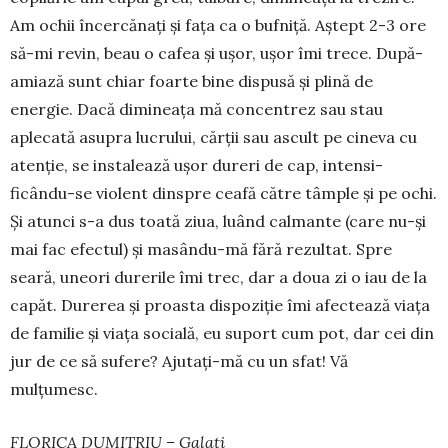
Am ochii încercănați și fața ca o buf­niță. Aștept 2-3 ore
să-mi revin, beau o cafea și ușor, ușor îmi tre­­ce. După-
a­mia­ză sunt chiar foar­te bine dis­pusă și pli­nă de
energie. Dacă di­mi­neața mă concentrez sau stau
aplecată asupra lucrului, cărții sau ascult pe ci­neva cu
atenție, se ins­ta­lează ușor dureri de cap, inten­si­
ficându-se violent dinspre cea­fă către tâmple și pe ochi.
Și atunci s-a dus toată ziua, luând calmante (care nu-și
mai fac efectul) și masându-mă fă­ră rezul­tat. Spre
seară, uneori durerile îmi trec, dar a doua zi o iau de la
capăt. Durerea și proasta dis­po­ziție îmi afectează viața
de familie și via­ța socială, eu su­port cum pot, dar cei din
jur de ce să sufere? Aju­tați-mă cu un sfat! Vă
mulțumesc.
FLORICA DUMITRIU – Galați