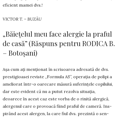
eficient ma­mei dvs.!
VICTOR T. – BUZĂU
„Băiețelul meu face alergie la praful
de casă” (Răspuns pentru RODICA B.
– Botoșani)
Așa cum ați menționat în scrisoarea adresată de dvs.
prestigioasei reviste „Formula AS”, opera­ția de po­lipi a
ameliorat într-o oarecare măsură suferințele co­pilului,
dar este evident că nu a putut rezolva si­tua­ția,
deoarece în acest caz este vorba de o rinită aler­gică,
alergenul care o provoacă fiind praful de cameră. Ins­
pirând acest alergen, la care fiul dvs. prezintă o sen­