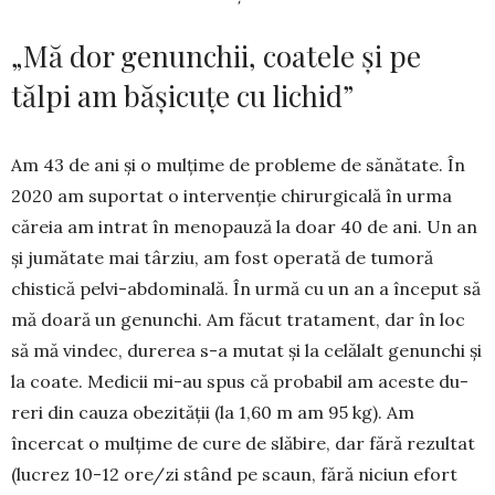
„Mă dor genunchii, coatele și pe
tălpi am bășicuțe cu lichid”
Am 43 de ani și o mulțime de probleme de să­nă­tate. În
2020 am suportat o intervenție chirur­gicală în urma
căreia am intrat în menopauză la doar 40 de ani. Un an
și jumătate mai târziu, am fost operată de tumoră
chistică pelvi-ab­do­minală. În urmă cu un an a început să
mă doară un ge­nunchi. Am făcut trata­ment, dar în loc
să mă vin­dec, durerea s-a mutat și la celălalt genunchi și
la coa­te. Medicii mi-au spus că probabil am aceste du­­
reri din cauza obezității (la 1,60 m am 95 kg). Am
încercat o mul­țime de cure de slă­bire, dar fără re­zultat
(lucrez 10-12 ore/zi stând pe scaun, fără niciun efort