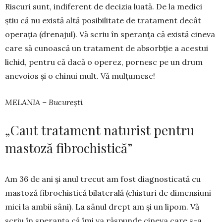
Riscuri sunt, indiferent de de­ci­zia luată. De la medici
știu că nu exis­tă altă posibilitate de tra­ta­ment decât
operația (drena­jul). Vă scriu în spe­ran­ța că există cineva
care să cunoască un trata­ment de absorbție a acestui
li­chid, pentru că dacă o operez, pornesc pe un drum
anevoios și o chi­nui mult. Vă mulțumesc!
MELANIA – București
„Caut tratament naturist pentru
mastoză fibrochistică”
Am 36 de ani și anul trecut am fost diag­nosticată cu
mastoză fibrochistică bilaterală (chisturi de dimen­siuni
mici la ambii sâni). La sânul drept am și un li­pom. Vă
scriu în speranța că îmi va răspunde cineva ca­re s-a