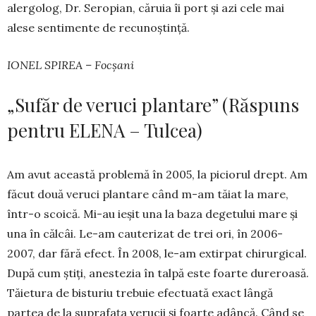
aler­golog, Dr. Sero­pian, căruia îi port și azi cele mai
alese senti­mente de recunoștință.
IONEL SPIREA – Focșani
„Sufăr de veruci plantare” (Răspuns
pentru ELENA – Tulcea)
Am avut această problemă în 2005, la piciorul drept. Am
făcut două veruci plantare când m-am tăiat la mare,
într-o scoică. Mi-au ieșit una la baza degetului mare și
una în călcâi. Le-am cauterizat de trei ori, în 2006-
2007, dar fără efect. În 2008, le-am extirpat chi­rur­gi­cal.
După cum știți, aneste­zia în talpă este foarte dureroasă.
Tă­ie­tura de bisturiu trebuie efectuată exact lângă
partea de la suprafața verucii și foarte adân­că. Când se