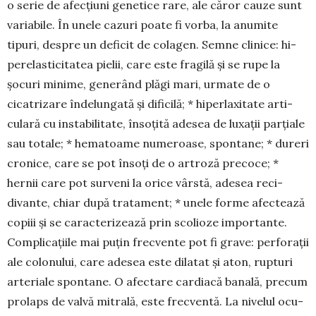
o serie de afecțiuni genetice rare, ale căror cauze sunt
variabile. În unele cazuri poate fi vorba, la anu­mi­te
tipuri, des­pre un deficit de colagen. Semne cli­nice: hi­
per­elas­ticitatea pielii, care este fragilă și se ru­pe la
șocuri minime, generând plăgi mari, urmate de o
cicatrizare îndelungată și dificilă; * hi­perlaxitate ar­ti­
culară cu ins­ta­bilitate, însoțită adesea de lu­xații parțiale
sau to­tale; * hematoame numeroase, spon­­­ta­ne; * dureri
cronice, care se pot însoți de o artroză precoce; *
hernii care pot sur­­veni la orice vârstă, adesea re­ci­
divante, chiar după tra­tament; * unele forme afectează
copiii și se ca­rac­terizează prin scolioze im­portante.
Com­pli­cațiile mai puțin frecvente pot fi grave: perforații
ale co­lonului, ca­re adesea este dilatat și aton, rupturi
ar­te­riale spon­­­tane. O afectare cardiacă banală, precum
pro­laps de valvă mitrală, este frecventă. La nivelul ocu­