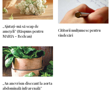
„Ajutați-mă să scap de
Cititorii mulțumesc pentru
amețeli” (Răspuns pentru
vindecări
MARIA – Beclean)
„An anevrism disecant la aorta
abdominală infrarenală”