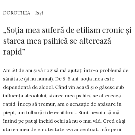
DOROTHEA – Iași
„Soția mea suferă de etilism cronic și
starea mea psihică se alterează
rapid”
Am 50 de ani și vă rog să mă ajutați într-o pro­blemă de
sănătate (și nu numai). De 5-6 ani, soția mea este
dependentă de alcool. Când vin acasă și o găsesc sub
influența al­coolu­lui, starea mea psihică se alte­rea­ză
rapid. Încep să tremur, am o senzație de apă­sare în
piept, am tulburări de echi­libru… Simt nevoia să mă
întind pe pat și închid ochii să nu o mai văd. Cred că și
starea mea de emotivitate s-a accentuat: mă sperii