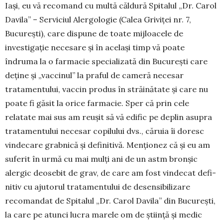
Iași, eu vă recomand cu multă căldură Spi­talul „Dr. Carol
Davila” – Serviciul Alergologie (Calea Gri­viței nr. 7,
București), care dispune de toate mij­loacele de
investigație necesare și în același timp vă poate
îndruma la o farmacie spe­cia­lizată din Bucu­rești care
deține și „vac­cinul” la praful de cameră ne­ce­sar
tratamentului, vaccin produs în stră­inătate și care nu
poate fi găsit la orice far­macie. Sper că prin cele
relatate mai sus am reușit să vă edific pe deplin asu­pra
tra­ta­mentului necesar copilu­lui dvs., căruia îi do­resc
vin­de­care grabnică și definitivă. Men­țio­nez că și eu am
suferit în urmă cu mai mulți ani de un astm bron­șic
alergic deosebit de grav, de care am fost vin­decat defi­
nitiv cu ajutorul tra­ta­mentului de de­sen­sibilizare
recomandat de Spi­talul „Dr. Carol Davila” din Bucu­­rești,
la care pe atunci lu­cra ma­rele om de știință și medic