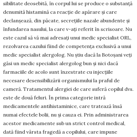
sibilitate deosebită, în corpul lui se produce o substanță
denumită hista­mină ca reacție de apărare și care
declan­șează, din păcate, secrețiile nazale abun­dente și
înfundarea nasului, la care v-ați referit în scrisoare. Nu
este cazul să vă mai adresați unui me­dic specialist ORL,
rezolvarea cazului fiind de com­petența ex­clusivă a unui
medic specialist alergolog. Nu știu dacă la Botoșani veți
găsi un medic specialist aler­golog bun și nici dacă
farmaciile de acolo sunt în­zestrate cu injecțiile
necesare desensibilizării or­ga­nis­mu­lui la praful de
cameră. Tratamentul aler­giei de care suferă copilul dvs.
este de două feluri. În prima categorie intră
medicamentele antihista­minice, care tra­tează însă
numai efectele bolii, nu și cauza ei. Prin ad­ministrarea
acestor me­dica­mente sub un strict con­trol medical,
dată fiind vârs­ta fragedă a copilului, care impune