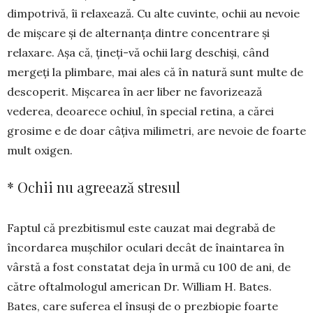
dimpotrivă, îi relaxează. Cu alte cuvinte, ochii au nevoie
de miș­care și de alter­nanța dintre con­cen­trare și
relaxare. Așa că, ți­neți-vă ochii larg deschiși, când
mergeți la plimbare, mai ales că în natură sunt multe de
desco­pe­rit. Mișcarea în aer liber ne fa­vori­zează
vederea, deoarece o­chiul, în special retina, a cărei
grosime e de doar câțiva milimetri, are nevoie de foarte
mult oxi­gen.
* Ochii nu agreează stresul
Faptul că prezbitismul este cauzat mai de­grabă de
încordarea mușchilor oculari decât de înaintarea în
vârstă a fost constatat deja în urmă cu 100 de ani, de
către oftalmologul american Dr. William H. Bates.
Bates, care suferea el în­suși de o prezbiopie foarte