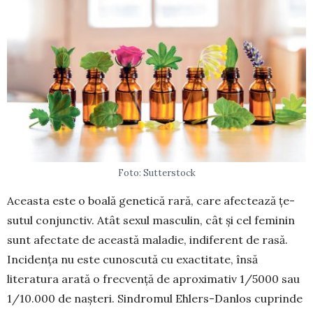
Foto: Sutterstock
Aceasta este o boală genetică rară, care afec­tează țe­
sutul conjunctiv. Atât sexul masculin, cât și cel fe­minin
sunt afectate de această maladie, in­diferent de rasă.
Incidența nu este cunoscută cu exactitate, însă
literatura arată o frecvență de apro­ximativ 1/5000 sau
1/10.000 de nașteri. Sindro­mul Ehlers-Danlos cu­prin­de