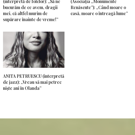
(interpretă de folclor): „Să ne
(Asociația „Monumente
bucurăm de ce avem, dragii
Renăscute”): „Când moare o
mei, că altfel murim de
casă, moare o întreagă lume”
supărare înainte de vreme!”
ANITA PETRUESCU (interpretă
de jazz): „Vreau să mai petrec
niște ani în Olanda”