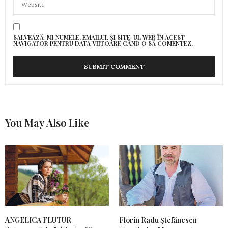
SALVEAZĂ-MI NUMELE, EMAILUL ȘI SITE-UL WEB ÎN ACEST
NAVIGATOR PENTRU DATA VIITOARE CÂND O SĂ COMENTEZ.
You May Also Like
ANGELICA FLUTUR
Florin Radu Ștefănescu