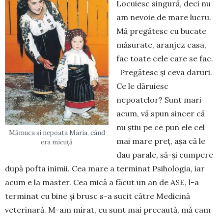
Locuiesc singură, deci nu
am nevoie de mare lucru.
Mă pregătesc cu buca­te
măsurate, aranjez casa,
fac toate cele care se fac.
Pregătesc şi ceva daruri.
Ce le dăruiesc
nepoatelor? Sunt mari
acum, vă spun sincer că
nu ştiu pe ce pun ele cel
Mămuca și nepoata Maria, când
mai mare preţ, aşa că le
era micuță
dau parale, să-şi cum­pere
după pofta inimii. Cea mare a terminat Psihologia, iar
acum e la master. Cea mică a făcut un an de ASE, l-a
terminat cu bine şi brusc s-a sucit către Medicină
veterinară. M-am mirat, eu sunt mai precaută, mă cam