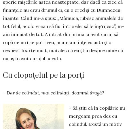
sperie mişcările astea neaşteptate, dar dacă ea zice că
finanţele nu erau drumul ei, eu o cred şi cu Dumnezeu
înainte! Când mi-a spus: „Mămuca, iubesc animalele de
tot felul, acolo vreau să fiu, între ele, să le îngrijesc”, m-
am în­mu­iat de tot. A intrat din prima, a avut curaj să
rupă ce nu i se po­trivea, acum am înţeles asta şi o
respect foarte mult, mai ales că eu ştiu despre mine că
nu aş fi avut curajul acesta.
Cu clopoţelul pe la porţi
– Dar de colindat, mai co­lin­daţi, doamnă dragă?
– Să ştiţi că în copilărie nu
mergeam prea des cu
colindul. Există un motiv