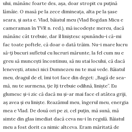
ului, mă­nânc foarte des, aşa, doar stropit cu puţină
lămâie. O masă pe la zece dimineaţa, alta pe la şase
seara, şi asta e. Vlad, băiatul meu (Vlad Bogdan Micu e
cameraman în TVR n. red.), mă iscodeşte mereu, dacă
mănânc cât trebuie, dar îl liniştesc spunându-i că-mi
fac toate poftele, că doar o dată trăim. Nu-i mare lucru
să-ţi bucuri sufletul cu lu­cruri mărunte, la fel cum nu e
greu să mun­ceşti în­continuu, să nu stai locului, că dacă
lene­veşti, atunci nici Dumne­zeu nu te mai vede. Băiatul
meu, dra­gul de el, îmi tot face din de­get: „Bagă de sea­
mă, nu te surmena, ţie îţi trebuie odih­nă, linişte”. Eu
glumesc şi-i zic că dacă nu şi-ar mai face el atâtea griji,
aş avea şi eu linişte. Reazămul meu, înge­rul meu, energia
mea e Vlad. De două ori pe zi, cel puţin, mă sună, mă
simte din glas ime­diat dacă ceva nu-i în re­gulă. Băiatul
meu a fost dorit ca nimic altceva. Eram mări­ta­tă de