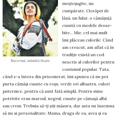
meşteşugite, nu
cumpărate. Ciorăpei de
lână, un fular, o cămăşuţă
cusută cu modele deo­se­
bite… Mie, cel mai mult
îmi plăceau culorile. Când
am crescut, am aflat că în
tradiţie există un cod
Bucovină, mândră floare
nescris al culorilor pentru
costumul popular. Tata,
când s-a întors din prizonierat, îmi spunea că nu pot
purta cămăşi cusute cu roşu, verde ori al­bas­tru, culori
puternice, pentru că sunt fată simplă. Pentru mine
potrivite erau maroul, negrul, cusute pe cămaşă albă
sau crem. Trebuia să-ţi ştii măsura, dar asta nu însemna
să nu ai personalitate. Mama, draga de ea, avea şi ea