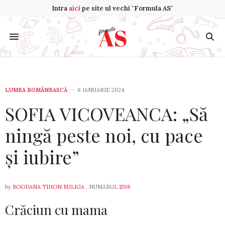
Intra
aici
pe site ul vechi "Formula AS"
LUMEA ROMÂNEASCĂ
8 IANUARIE 2024
SOFIA VICOVEANCA: „Să
ningă peste noi, cu pace
și iubire”
by
BOGDANA TIHON BULIGA
, NUMĂRUL
1598
Crăciun cu mama