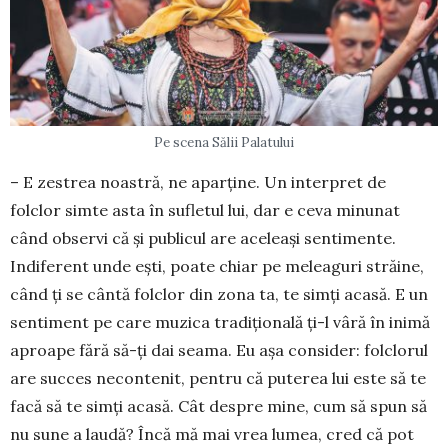
Pe scena Sălii Palatului
– E zestrea noastră, ne aparţine. Un interpret de
folclor simte asta în sufletul lui, dar e ceva minunat
când observi că şi publicul are aceleaşi sentimente.
Indife­rent unde eşti, poate chiar pe meleaguri stră­i­ne,
când ţi se cântă folclor din zona ta, te simţi aca­să. E un
sentiment pe care muzica tradiţională ţi-l vâră în inimă
aproape fără să-ţi dai seama. Eu aşa con­si­der: folclorul
are succes necontenit, pentru că pu­terea lui este să te
facă să te simţi acasă. Cât des­pre mine, cum să spun să
nu sune a laudă? Încă mă mai vrea lumea, cred că pot