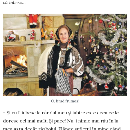
vă iubesc…
O, brad frumos!
– Și eu îi iubesc la rândul meu şi iu­bire este ceea ce le
doresc cel mai mult. Și pace! Nu-i nimic mai rău în lu­
mea asta decât războiul. Plânge su­fletul în mine când