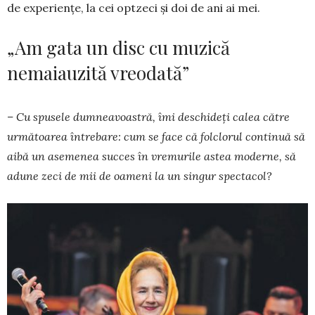
de experienţe, la cei optzeci şi doi de ani ai mei.
„Am gata un disc cu muzică
nemaiauzită vreodată”
– Cu spusele dumneavoastră, îmi deschideţi calea către
următoarea între­ba­re: cum se face că folclorul continuă să
aibă un asemenea succes în vremurile astea moderne, să
adune zeci de mii de oameni la un singur spectacol?