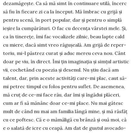
dezamăgeşte. Ca să mă simt în continuare utilă, încerc
să fiu în fiecare zi ca la înce­put. Mă îmbrac cu grijă și
pen­tru scenă, în port popular, dar şi pentru o simplă
ieşire la cum­părături. O fac cu decenţa vârstei mele. Și,
ca în tinereţe, îmi fac vocalizele zilnic, beau lapte cald
cu miere, dacă simt vreo răguşeală. Am grijă de re­per­
toriu, mi-l păstrez curat şi aduc mereu ceva nou. Cânt
doar pe viu, în direct. Îmi ţin imaginaţia şi simţul artistic
vii, cochetând cu poezia şi dese­nul. Nu ştiu dacă am
talent, dar, prin aceste activităţi care-mi plac, caut să-
mi petrec timpul cu folos pentru suflet. De asemenea,
mă cruţ de ce-mi face rău, dar îmi şi îngădui plăceri,
cum ar fi să mănânc doar ce-mi place. Nu mai gătesc
mult de când nu mai am familia lângă mine, şi mă răsfăţ
cu ce pof­tesc. Că e o mămăligă cu brânză şi ouă moi, că
e o salată de icre cu ceapă. Am dat de gustul avoca­do­