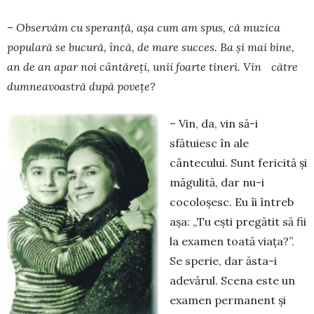
– Observăm cu speranţă, așa cum am spus, că muzica
populară se bu­cură, încă, de mare succes. Ba și mai bine,
an de an apar noi cântăreţi, unii foarte tineri. Vin către
dumnea­voastră după poveţe?
– Vin, da, vin să-i
sfătuiesc în ale
cântecului. Sunt fericită şi
măgulită, dar nu-i
cocoloşesc. Eu îi întreb
aşa: „Tu eşti pregătit să fii
la examen toată viaţa?”.
Se sperie, dar ăsta-i
adevărul. Scena este un
examen permanent şi