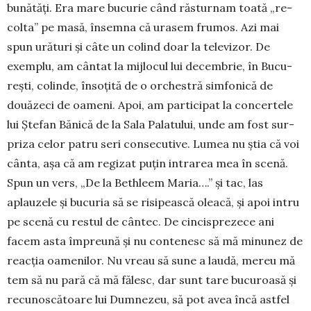
bunătăţi. Era mare bucurie când răs­tur­nam toa­tă „re­
col­ta” pe masă, însemna că urasem frumos. Azi mai
spun urături şi câte un colind doar la tele­vizor. De
exem­plu, am cântat la mijlocul lui decembrie, în Bu­cu­
reşti, colinde, însoţită de o or­ches­tră simfonică de
două­zeci de oameni. Apoi, am participat la con­certele
lui Ște­fan Bănică de la Sala Palatului, unde am fost sur­
pri­za celor patru seri conse­cu­ti­ve. Lumea nu ştia că voi
cânta, aşa că am regizat puţin intrarea mea în scenă.
Spun un vers, „De la Bethle­em Maria….” şi tac, las
aplauzele şi bucuria să se risi­peas­că oleacă, şi apoi intru
pe scenă cu restul de cântec. De cinci­sprezece ani
facem asta împreună şi nu contenesc să mă minunez de
reacţia oame­ni­lor. Nu vreau să sune a laudă, mereu mă
tem să nu pară că mă fălesc, dar sunt tare bucu­roasă şi
recu­noscătoare lui Dumne­zeu, să pot avea încă astfel