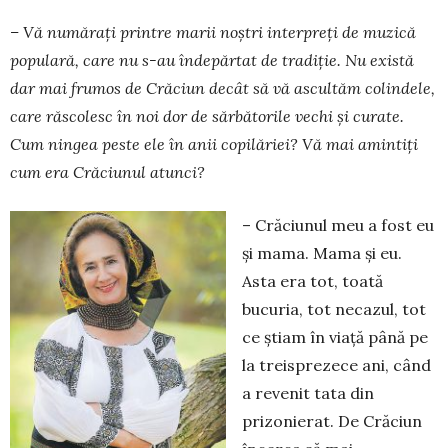
– Vă numărați printre marii noștri interpreți de muzică
populară, care nu s-au îndepărtat de tra­diție. Nu există
dar mai frumos de Crăciun decât să vă ascultăm colindele,
care răscolesc în noi dor de sărbătorile vechi și curate.
Cum ningea peste ele în anii copilăriei? Vă mai amintiți
cum era Crăciunul atunci?
– Crăciunul meu a fost eu
şi mama. Mama şi eu.
Asta era tot, toată
bucuria, tot necazul, tot
ce ştiam în viaţă până pe
la treisprezece ani, când
a revenit tata din
prizonierat. De Crăciun