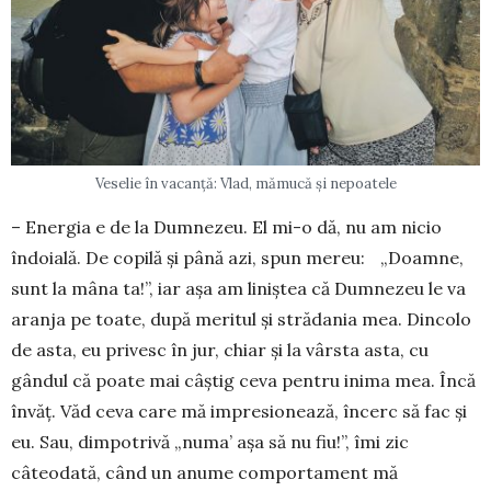
Veselie în vacanță: Vlad, mămucă și nepoatele
– Energia e de la Dum­nezeu. El mi-o dă, nu am nicio
îndoială. De copilă şi până azi, spun mereu: „Doamne,
sunt la mâna ta!”, iar aşa am liniştea că Dumnezeu le va
aranja pe toate, după meritul şi stră­dania mea. Dincolo
de as­ta, eu privesc în jur, chiar şi la vârsta asta, cu
gândul că poate mai câştig ceva pentru inima mea. Încă
învăţ. Văd ceva care mă impre­sionează, încerc să fac şi
eu. Sau, dimpotrivă „numa’ aşa să nu fiu!”, îmi zic
câteodată, când un anume comportament mă