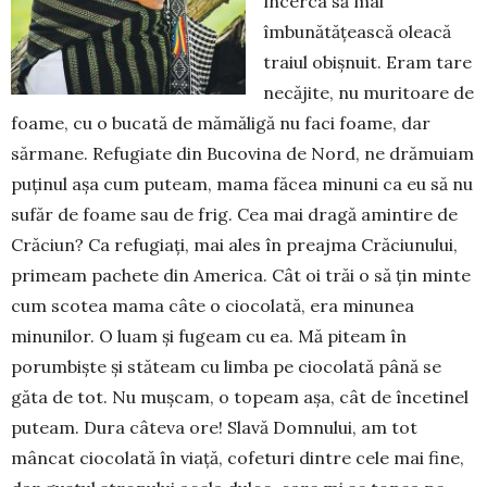
în­cerca să mai
îmbunătăţească olea­că
traiul obişnuit. Eram tare
necăjite, nu muri­toa­re de
foame, cu o bucată de mămă­li­gă nu faci foame, dar
sărmane. Refu­giate din Buco­vina de Nord, ne dră­muiam
puţinul aşa cum puteam, mama făcea minuni ca eu să nu
sufăr de foa­me sau de frig. Cea mai dragă amintire de
Crăciun? Ca refugiaţi, mai ales în preaj­ma Crăciunului,
primeam pachete din America. Cât oi trăi o să ţin minte
cum scotea mama câte o cio­colată, era minunea
minunilor. O luam şi fugeam cu ea. Mă piteam în
porumbişte şi stăteam cu limba pe cio­colată până se
găta de tot. Nu muşcam, o topeam aşa, cât de încetinel
puteam. Dura câteva ore! Slavă Domnului, am tot
mâncat ciocolată în viață, cofe­turi dintre cele mai fine,