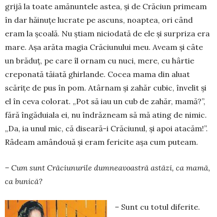
grijă la toate amă­nuntele astea, și de Cră­ciun primeam
în dar hăinuţe lu­crate pe ascuns, noaptea, ori când
eram la şcoală. Nu ştiam nici­odată de ele şi surpriza era
mare. Așa arăta magia Crăciu­nu­lui meu. Aveam şi câte
un brăduţ, pe care îl ornam cu nuci, mere, cu hârtie
creponată tăiată ghirlande. Cocea mama din aluat
scăriţe de pus în pom. Atârnam şi zahăr cubic, în­ve­lit şi
el în ceva colorat. „Pot să iau un cub de za­hăr, ma­mă?”,
fără îngă­du­iala ei, nu în­drăz­neam să mă ating de nimic.
„Da, ia unul mic, că diseară-i Crăciunul, şi apoi ata­căm!”.
Râ­deam amândouă şi eram fericite așa cum puteam.
– Cum sunt Crăciunurile dumneavoastră as­tăzi, ca mamă,
ca bunică?
– Sunt cu totul diferite.