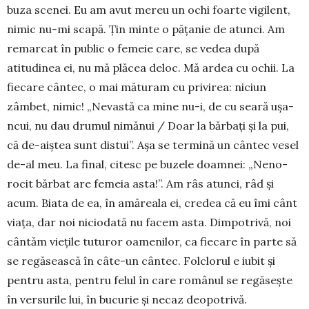
buza scenei. Eu am avut mereu un ochi foarte vigilent,
nimic nu-mi scapă. Ţin minte o păţanie de atunci. Am
remarcat în public o femeie care, se vedea după
atitudinea ei, nu mă plăcea de­loc. Mă ardea cu ochii. La
fiecare cântec, o mai mătu­ram cu privirea: niciun
zâmbet, nimic! „Ne­vas­tă ca mine nu-i, de cu seară uşa-
ncui, nu dau drumul nimănui / Doar la bărbaţi şi la pui,
că de-aiştea sunt distui”. Aşa se termină un cântec vesel
de-al meu. La final, citesc pe buzele doam­nei: „Ne­no­
rocit bărbat are femeia asta!”. Am râs atunci, râd şi
acum. Biata de ea, în amăreala ei, cre­dea că eu îmi cânt
viaţa, dar noi niciodată nu facem asta. Dimpo­tri­vă, noi
cântăm vieţile tuturor oame­nilor, ca fiecare în parte să
se regăseas­că în câte-un cântec. Folclorul e iubit şi
pentru asta, pentru felul în care ro­mâ­nul se regăseşte
în ver­su­ri­le lui, în bucurie şi necaz deopotrivă.