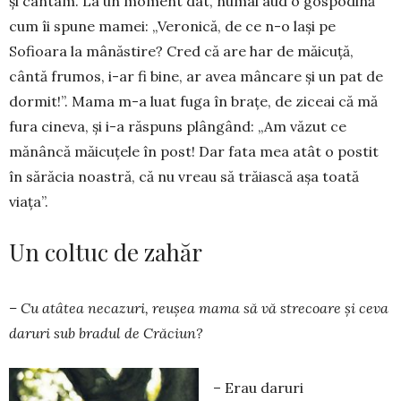
și cân­tam. La un mo­ment dat, numai aud o gospodină
cum îi spune mamei: „Ve­ronică, de ce n-o laşi pe
Sofioara la mâ­năstire? Cred că are har de măi­cu­ţă,
cântă frumos, i-ar fi bine, ar avea mân­ca­re şi un pat de
dormit!”. Mama m-a luat fuga în braţe, de zi­ceai că mă
fura cineva, şi i-a răs­puns plân­gând: „Am văzut ce
mănâncă măi­cu­ţele în post! Dar fata mea atât o pos­tit
în sărăcia noastră, că nu vreau să trăiască aşa toată
viaţa”.
Un coltuc de zahăr
– Cu atâtea necazuri, reuşea ma­ma să vă strecoare şi ceva
daruri sub bradul de Crăciun?
– Erau daruri