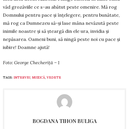
văd gro­zăviile ce s-au abătut peste omenire. Mă rog
Domnului pentru pace şi înţelegere, pen­tru bunătate,
mă rog ca Dum­nezeu să-şi lase mâna ne­vă­zu­tă peste
inimile noas­tre şi să şteargă din ele ura, invidia şi
nepăsarea. Oameni buni, să ningă peste noi cu pace şi
iubire! Doamne ajută!
Foto: George Checheriță – 1
TAGS:
INTERVIU
,
MUZICĂ
,
VEDETE
BOGDANA TIHON BULIGA