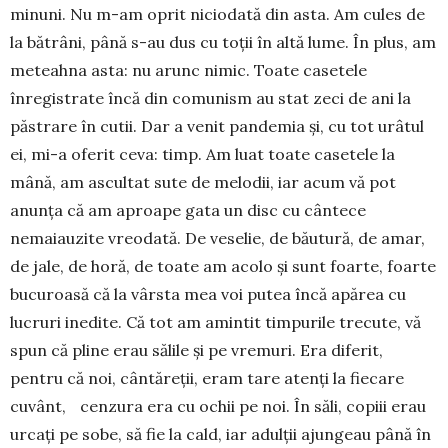
minuni. Nu m-am oprit niciodată din asta. Am cules de
la bătrâni, până s-au dus cu toţii în altă lume. În plus, am
meteahna asta: nu arunc nimic. Toate casetele
înregistrate încă din co­mu­nism au stat zeci de ani la
păstrare în cutii. Dar a venit pandemia şi, cu tot urâtul
ei, mi-a oferit ce­va: timp. Am luat toate casetele la
mână, am ascul­tat sute de melodii, iar acum vă pot
anunţa că am aproape gata un disc cu cântece
nemaiauzite vreo­da­tă. De veselie, de băutură, de amar,
de jale, de horă, de toate am acolo şi sunt foarte, foarte
bucu­roasă că la vârsta mea voi putea încă apărea cu
lucruri inedite. Că tot am amintit timpurile tre­cute, vă
spun că pline erau sălile şi pe vremuri. Era diferit,
pentru că noi, cântăreţii, eram tare atenţi la fiecare
cuvânt, cenzura era cu ochii pe noi. În săli, copiii erau
urcaţi pe sobe, să fie la cald, iar adulţii ajungeau până în