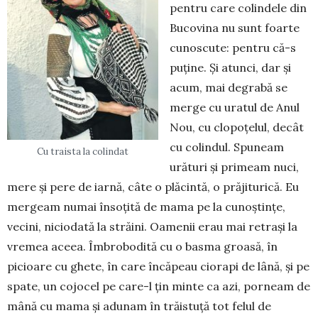
pentru care co­lin­dele din
Bucovina nu sunt foarte
cunoscute: pentru că-s
pu­ţine. Şi atunci, dar şi
acum, mai degrabă se
merge cu uratul de Anul
Nou, cu clo­po­ţe­lul, de­cât
cu colindul. Spuneam
Cu traista la colindat
urături şi primeam nuci,
mere şi pere de iarnă, câte o plăcintă, o prăjitu­ri­că. Eu
mer­geam nu­mai însoţită de ma­ma pe la cunoştinţe,
vecini, niciodată la străini. Oamenii erau mai retraşi la
vre­mea aceea. Îmbrobodită cu o basma groa­să, în
picioare cu ghete, în care încăpeau ciorapi de lână, şi pe
spate, un cojocel pe care-l ţin minte ca azi, porneam de
mână cu mama şi adu­nam în trăistuţă tot felul de