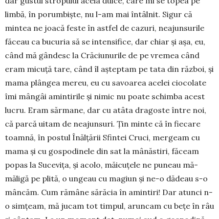
dar gustul stropului acela dul­ce, care mi se topea pe
limbă, în porum­bişte, nu l-am mai întâlnit. Sigur că
mintea ne joacă feste în astfel de cazuri, neajun­su­rile
fă­ceau ca bucuria să se intensifice, dar chiar şi aşa, eu,
când mă gândesc la Cră­ciunurile de pe vre­mea când
eram mi­cu­ţă tare, când îl aşteptam pe tata din răz­boi, şi
mama plângea mereu, eu cu sa­voarea acelei ciocolate
îmi mângâi amin­tirile şi nimic nu poate schimba acest
lucru. Eram sărmane, dar cu atâta dragoste în­tre noi,
că parcă ui­tam de ne­ajunsuri. Țin minte că în fie­ca­re
toamnă, în postul Înălţării Sfintei Cruci, mer­geam cu
mama şi cu gospo­di­ne­le din sat la mânăstiri, făceam
popas la Suce­vi­ţa, și acolo, măicuțele ne pu­neau mă­
măligă pe plită, o ungeau cu ma­giun şi ne-o dădeau s-o
mâncăm. Cum rămâne sără­cia în amintiri! Dar atunci n-
o simțeam, mă jucam tot timpul, arun­cam cu bețe în râu