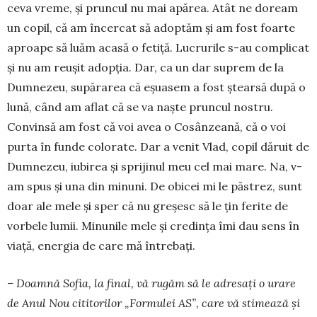
ceva vreme, şi pruncul nu mai apărea. Atât ne doream
un copil, că am încercat să adoptăm şi am fost foarte
aproape să luăm acasă o fetiţă. Lu­cru­rile s-au complicat
şi nu am reuşit adopţia. Dar, ca un dar suprem de la
Dum­nezeu, supărarea că eşuasem a fost ştearsă după o
lună, când am aflat că se va naşte pruncul nos­tru.
Convinsă am fost că voi avea o Cosânzeană, că o voi
purta în funde colorate. Dar a venit Vlad, copil dăruit de
Dumne­zeu, iubirea şi sprijinul meu cel mai mare. Na, v-
am spus şi una din minuni. De obicei mi le păstrez, sunt
doar ale mele şi sper că nu greşesc să le ţin ferite de
vorbele lu­mii. Minunile mele şi credinţa îmi dau sens în
viaţă, energia de care mă întrebaţi.
– Doamnă Sofia, la final, vă rugăm să le adresaţi o ura­re
de Anul Nou cititorilor „Formulei AS”, care vă stimează și