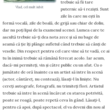
trebuie să fii tare
Vlad, cel mult iubit
puternic să-i rezişti. Sunt
zile în care nu eşti în
formă vo­cală, zile de boală, de grijă sau chiar de doliu,
dar nu poţi lipsi de la exa­me­nul scenei. Lumea care te
ascultă tre­buie să-ţi dea nota zece şi să nu bage de
seamă că ţie îţi plânge sufletul când tre­buie să cânţi de
veselie. Din res­pect pentru cel ca­re vine să te vadă, ce ai
tu în inimă trebuie să ră­mână ferecat acolo. Iar acum,
dacă-mi permiteţi, vin şi către public cu un sfat. Cu o
jumătate de oră înainte ca un artist să intre în scenă
(actor, cântăreţ, nu con­tea­ză), lăsaţi-l în li­niş­te. Nu
cereţi autografe, fo­to­grafii, nu trimi­teţi flori. Artistul
trebuie să intre în scenă încărcat cu starea po­trivită,
poate se roagă, poate repetă ceva în gând. Lăsaţi-l,
pentru că apoi, după spectacol, el va de­ve­ni din nou al