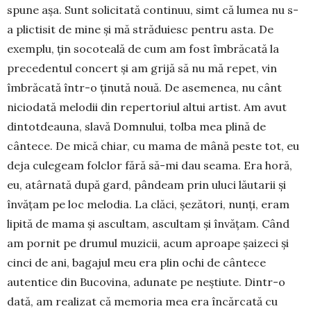
spune aşa. Sunt solici­ta­tă continuu, simt că lumea nu s-
a plictisit de mine și mă străduiesc pentru asta. De
exemplu, ţin soco­tea­lă de cum am fost îmbrăcată la
precedentul concert și am grijă să nu mă repet, vin
îmbrăcată într-o ți­nu­tă nouă. De asemenea, nu cânt
niciodată me­lo­dii din repertoriul altui artist. Am avut
din­tot­deauna, slavă Domnului, tolba mea plină de
cânte­ce. De mi­că chiar, cu mama de mână peste tot, eu
deja cule­geam folclor fără să-mi dau seama. Era horă,
eu, atârnată după gard, pândeam prin uluci lăutarii şi
învăţam pe loc melodia. La clăci, şezători, nunţi, eram
lipită de mama şi ascultam, ascultam şi învăţam. Când
am pornit pe drumul muzicii, acum aproape şaizeci şi
cinci de ani, bagajul meu era plin ochi de cântece
autentice din Bucovina, adunate pe neştiute. Dintr-o
dată, am realizat că memoria mea era încărcată cu