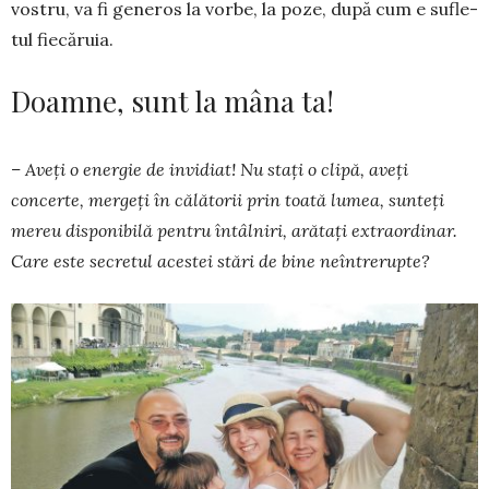
vos­tru, va fi gene­ros la vor­be, la poze, după cum e sufle­
tul fiecăruia.
Doamne, sunt la mâna ta!
– Aveţi o energie de in­­vidiat! Nu staţi o clipă, aveţi
concerte, mergeţi în călătorii prin toată lu­mea, sunteţi
mereu dispo­nibilă pentru întâlniri, ară­taţi extraordinar.
Ca­re este secretul acestei stări de bi­ne neîntrerup­te?