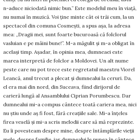
n-aduce nici­o­da­tă nimic bun.” Este modelul meu în viaţă,
nu numai în mu­zi­că. Voi ţine minte cât oi trăi cum, la un
spectacol din comu­na Cosmeşti, a spus aşa, la adre­sa
mea: „Dragii mei, sunt foarte bu­curoasă că folclorul
vasluian e pe mâini bune!”. M-a măgulit şi m-a obligat în
ace­laşi timp. Aşadar, în opinia mea, dum­neaei este
marea in­ter­pretă de folclor a Moldovei. Un alt nume
peste care nu pot trece este regretatul maestru Viorel
Leancă, anul trecut a plecat şi dumnealui la ceruri. Da,
el era mai din nord, din Su­ceava, fiind diri­jo­rul de
carieră lungă al Ansam­blului Ciprian Porumbescu. Dar
dumnealui mi-a compus cântece toată cari­e­ra mea, nici
nu ştiu unde aş fi fost, fără creaţiile sale. Mi-a în­ţeles
firea veselă şi mi-a scris melodii care să mă repre­zinte.
Eu îi povesteam despre mine, despre întâmplările vieţii
mele, despre fami­lie, iar dum­nea­lui le punea în cântece.