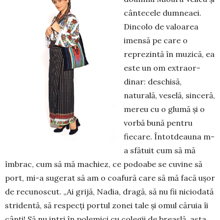
cântecele dumneaei.
Dincolo de valoarea
imensă pe care o
reprezintă în muzică, ea
este un om extraor­
dinar: deschisă,
naturală, ve­selă, sinceră,
mereu cu o glumă şi o
vorbă bună pentru
fiecare. Întot­dea­una m-
a sfătuit cum să mă
îmbrac, cum să mă machiez, ce podoabe se cuvine să
port, mi-a sugerat să am o coafură care să mă facă uşor
de recunoscut. „Ai grijă, Nadia, dra­gă, să nu fii niciodată
stri­dentă, să res­pecţi portul zonei tale şi omul căru­ia îi
cânţi! Să nu intri în polemici cu colegii de breaslă, asta