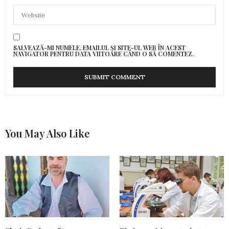
SALVEAZĂ-MI NUMELE, EMAILUL ȘI SITE-UL WEB ÎN ACEST
NAVIGATOR PENTRU DATA VIITOARE CÂND O SĂ COMENTEZ.
You May Also Like