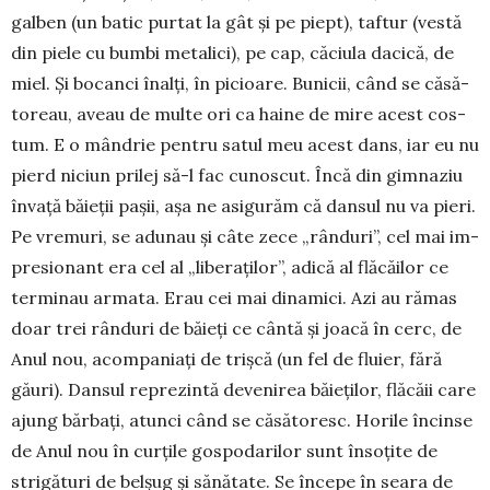
galben (un ba­tic pur­tat la gât şi pe piept), taftur (vestă
din piele cu bumbi me­talici), pe cap, că­ciu­la dacică, de
miel. Și bo­canci înalţi, în picioa­re. Bunicii, când se căsă­
toreau, aveau de multe ori ca haine de mire acest cos­
tum. E o mândrie pentru satul meu acest dans, iar eu nu
pierd niciun prilej să-l fac cunoscut. Încă din gimnaziu
învaţă băieţii pa­şii, aşa ne asigurăm că dan­sul nu va pieri.
Pe vre­muri, se adu­nau şi câte zece „rânduri”, cel mai im­
pre­sionant era cel al „li­be­raţilor”, adică al flăcăi­lor ce
terminau armata. Erau cei mai dinamici. Azi au rămas
doar trei rânduri de băieţi ce cântă şi joacă în cerc, de
Anul nou, acompaniaţi de trişcă (un fel de fluier, fără
găuri). Dansul reprezintă devenirea bă­ie­ţilor, flăcăii care
ajung bărbaţi, atunci când se că­să­toresc. Horile încinse
de Anul nou în curţile gos­po­darilor sunt însoţite de
strigături de belşug şi să­nă­tate. Se începe în seara de