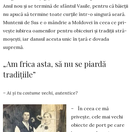
Anul nou şi se termi­nă de sfântul Vasile, pentru că băieţii
nu apucă să ter­mi­ne toate curţile într-o singură seară.
Muntenii de Sus e o mândrie a Mol­dovei în ceea ce pri­
veş­te iu­bi­rea oamenilor pentru obiceiuri şi tradiţii stră­
mo­şeşti, iar dansul acesta unic în ţară e dovada
supremă.
„Am frica asta, să nu se piardă
tradițiile”
– Ai şi tu costume vechi, autentice?
– În ceea ce mă
priveşte, cele mai vechi
obiecte de port pe care