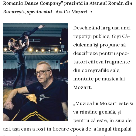
Romania Dance Com­pa­ny” prezintă la Ateneul Român din
București, spectacolul „Azi Cu Mozart” •
Deschizând larg ușa unei
repetiții publice, Gigi Că­
ciu­leanu își pro­pu­ne să
descifreze pen­tru spec­
ta­tori câ­teva fragmente
din coregrafiile sa­le,
montate pe mu­zica lui
Mozart.
„Muzica lui Mozart este și
va rămâne genială, și
pentru că este, în ziua de
azi, așa cum a fost în fiecare epocă de-a lungul timpului.