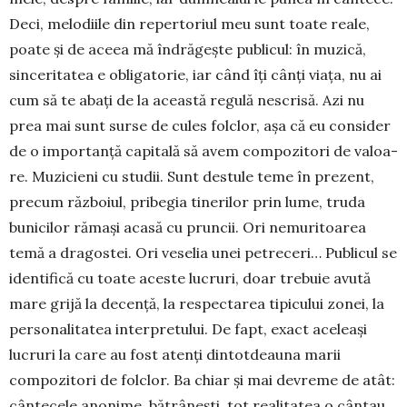
Deci, melo­di­i­le din reperto­riul meu sunt toate rea­le,
poate şi de aceea mă în­drăgeşte publicul: în muzică,
sinceritatea e obli­ga­torie, iar când îţi cânţi via­ţa, nu ai
cum să te abaţi de la această re­gu­lă nescrisă. Azi nu
prea mai sunt surse de cules folclor, aşa că eu consi­der
de o im­por­tan­ţă capi­ta­lă să avem com­pozitori de valoa­
re. Muzicieni cu studii. Sunt destule teme în prezent,
pre­cum războ­iul, pribegia tine­ri­lor prin lume, truda
buni­ci­lor rămaşi acasă cu pruncii. Ori ne­mu­ritoarea
temă a dragostei. Ori veselia unei petreceri… Pu­bli­cul se
iden­ti­fi­că cu toate aceste lucruri, doar tre­buie avută
mare grijă la decenţă, la respectarea tipicului zonei, la
persona­litatea interpre­tului. De fapt, exact aceleaşi
lucruri la care au fost atenţi dintot­dea­una marii
compo­zi­tori de folclor. Ba chiar şi mai devreme de atât:
cân­tecele ano­nime, bătrâneşti, tot rea­litatea o cântau,