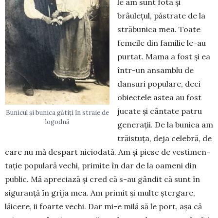
le am sunt fota şi
brâuleţul, păstrate de la
stră­bu­nica mea. Toate
femeile din familie le-au
pur­tat. Mama a fost şi ea
într-un ansam­blu de
dansuri popu­lare, deci
obiectele astea au fost
jucate şi cântate patru
Bunicul și bunica gătiți în straie de
logodnă
gene­raţii. De la bunica am
trăistuţa, deja celebră, de
care nu mă despart nicio­da­tă. Am și piese de vestimen­
taţie popu­lară vechi, pri­mite în dar de la oameni din
public. Mă apreciază şi cred că s-au gândit că sunt în
siguranţă în grija mea. Am primit şi multe şter­gare,
lăicere, ii foarte vechi. Dar mi-e milă să le port, aşa că