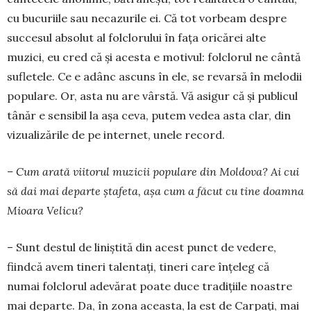
cu bucuriile sau neca­zu­rile ei. Că tot vor­beam des­pre
succesul absolut al folcloru­lui în faţa oricărei alte
muzici, eu cred că şi acesta e motivul: folclorul ne cântă
sufletele. Ce e adânc ascuns în ele, se re­varsă în melodii
popu­lare. Or, asta nu are vârstă. Vă asigur că şi publicul
tânăr e sen­sibil la aşa ceva, pu­tem vedea asta clar, din
vizualizările de pe inter­net, unele record.
– Cum arată viitorul muzicii populare din Moldova? Ai cui
să dai mai departe ştafeta, aşa cum a făcut cu tine doamna
Mioara Velicu?
– Sunt destul de liniştită din acest punct de vedere,
fiindcă avem tineri talentaţi, tineri care înţe­leg că
numai folclorul adevă­rat poate duce tradiţiile noastre
mai departe. Da, în zona aceasta, la est de Carpaţi, mai