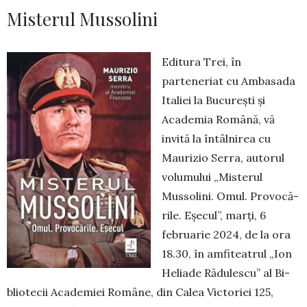
Misterul Mussolini
Editura Trei, în
parteneriat cu Ambasada
Italiei la București și
Academia Română, vă
invită la în­tâlnirea cu
Maurizio Serra, autorul
volumului „Mis­te­rul
Mussolini. Omul. Provo­că­
rile. Eșecul”, marți, 6
februarie 2024, de la ora
18.30, în am­fi­tea­trul „Ion
Heliade Ră­dulescu” al Bi­
blio­tecii Acade­mi­ei Româ­ne, din Calea Vic­toriei 125,