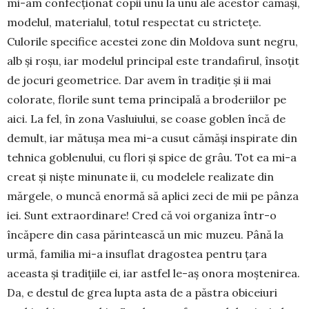
mi-am confecţionat copii unu la unu ale acestor cămăşi,
modelul, materialul, totul res­pec­tat cu stricteţe.
Culorile specifice acestei zone din Moldova sunt negru,
alb şi roşu, iar mo­delul principal este tran­dafirul, însoţit
de jocuri geome­trice. Dar avem în tradiţie şi ii mai
colorate, florile sunt tema principală a broderiilor pe
aici. La fel, în zona Vasluiului, se coase goblen încă de
demult, iar mă­tu­şa mea mi-a cusut cămăşi inspirate din
tehnica goblenului, cu flori şi spice de grâu. Tot ea mi-a
creat şi nişte minunate ii, cu modelele realizate din
mărgele, o muncă enormă să aplici zeci de mii pe pânza
iei. Sunt extraordinare! Cred că voi organiza într-o
încăpere din casa părintească un mic muzeu. Până la
urmă, familia mi-a insuflat dragos­tea pentru ţara
aceasta şi tradiţiile ei, iar astfel le-aş onora moş­tenirea.
Da, e destul de grea lupta asta de a păs­tra obiceiuri