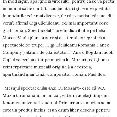
În mod sigur, aparține și viitorului, pentru că se va preta
nu nu­mai să fie cân­tată sau jucată, ci și reinterpretată
în mo­durile cele mai diverse, de că­tre artiști cât mai di­
verși”, afir­mă Gi­­gi Căciu­lea­nu, cel mai im­por­tant co­re­
graf român. Spec­­tacolul îi are în distribuție pe Lelia
Marcu-Vladu (dansatoare și asis­tentă coregra­fi­că a
spectacolelor tru­pei „Gigi Căciu­lea­nu Roma­nia Dan­ce
Company”) alături de „dansActorii” Ana și Bogdan Iacob.
Cuplul va evolua atât pe muzica lui Mozart, cât și pe o
reinterpretare muzicală ori­gi­nală a acesteia,
aparținând unui tânăr compo­zitor român, Paul Ilea.
„Mesajul spectacolului «Azi Cu Mozart» este că W.A.
Mozart, rămânând un unicat, este, în același timp, un
fenomen universal și actual. Prin urmare, muzica sa nu
este un produs închis, ci un drum liber deschis pentru