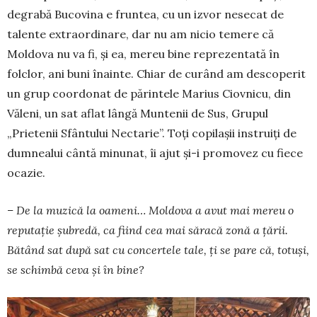
degrabă Bucovina e fruntea, cu un izvor nesecat de
talente extraordinare, dar nu am nicio temere că
Moldova nu va fi, și ea, mereu bine reprezentată în
folclor, ani buni înainte. Chiar de curând am descoperit
un grup coordonat de părin­tele Marius Ciov­ni­cu, din
Văleni, un sat aflat lângă Muntenii de Sus, Grupul
„Prietenii Sfântului Nec­ta­rie”. Toţi copilaşii instruiţi de
dumnealui cântă minunat, îi ajut şi-i promovez cu fiece
ocazie.
– De la muzică la oameni… Mol­do­va a avut mai mereu o
reputaţie şubre­dă, ca fiind cea mai să­racă zonă a ţării.
Bătând sat după sat cu con­cer­tele tale, ţi se pare că, totuși,
se schimbă ceva și în bine?