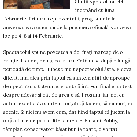
Sfinții Apostoli nr. 44,
începând cu luna
Februarie. Primele reprezen­tații, programate la
aniversarea a cinci ani de la pre­mie­ra oficială, vor avea
loc pe 4, 8 și 14 Februarie.
Spectacolul spune povestea a doi frați marcați de o
relație disfuncțională, care se reîntâlnesc după o lungă
perioadă de timp. „Iubesc mult spec­tacolul ǎsta. E ceva
diferit, mai ales prin faptul cǎ suntem atât de aproape
de spectatori. Este interesant cǎ într-un final e un text
despre adevǎr şi cât de greu e sǎ-l rostim, iar noi ca
actori exact asta suntem for­țați sǎ facem, sǎ nu mințim
scenic. Şi nici nu avem cum, dat fiind fap­tul cǎ jucǎm la
o rǎsuflare de public, literal­men­te. Eu sunt Bobby,
tâmplar, con­ser­vator, bǎiat bun la toate, divorțat,