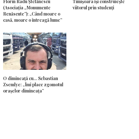
Florin Radu Ștefănescu
Timișoara își construiește
(Asociația „Monumente
viitorul prin studenți
Renăscute”): „Când moare o
casă, moare o întreagă lume”
O dimineață cu… Sebastian
Zsemlye: „Îmi place zgomotul
orașelor dimineața”