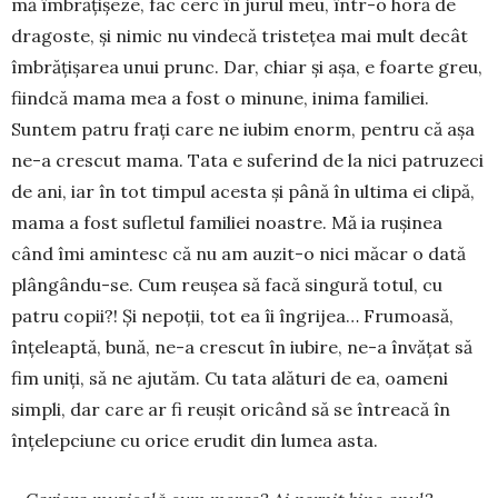
mă îmbrăţişeze, fac cerc în jurul meu, într-o horă de
dragoste, şi nimic nu vindecă tristeţea mai mult decât
îmbrăţişarea unui prunc. Dar, chiar şi așa, e foarte greu,
fiindcă mama mea a fost o minune, inima fami­li­ei.
Suntem patru fraţi care ne iu­bim enorm, pentru că aşa
ne-a cres­cut mama. Tata e suferind de la nici patruzeci
de ani, iar în tot timpul acesta şi până în ultima ei clipă,
mama a fost sufletul familiei noastre. Mă ia ruşinea
când îmi amintesc că nu am auzit-o nici măcar o dată
plângându-se. Cum reuşea să facă singură totul, cu
patru copii?! Şi ne­poţii, tot ea îi îngrijea… Frumoasă,
înţeleaptă, bună, ne-a crescut în iubire, ne-a învăţat să
fim uniţi, să ne ajutăm. Cu tata alături de ea, oameni
sim­pli, dar care ar fi reușit oricând să se întreacă în
înţelep­ciune cu orice erudit din lumea asta.