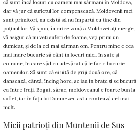
că sunt încă locuri cu oa­meni mai sărmani în Moldova,
dar vă jur că sufletul lor compensează. Moldovenii mei
sunt primitori, nu există să nu împar­tă cu tine din
puţinul lor. Vă spun, în ori­ce zonă a Moldovei aţi merge,
vă asigur că nu veţi suferi de foame, veţi primi un
dumicat, şi de la cel mai sărman om. Pentru mine e cea
mai mare bucurie să cânt în locuri mici, în sate şi
comune, în care văd cu adevărat că le fac o bucurie
oamenilor. Să simt că ei uită de griji două ore, că
dansează, cântă, încing hore, se iau în braţe şi se bucură
ca între fraţi. Bogat, sărac, moldoveanul e foarte bun la
suflet, iar în faţa lui Dumnezeu asta contează cel mai
mult.
Micii patrioți din Muntenii de Sus