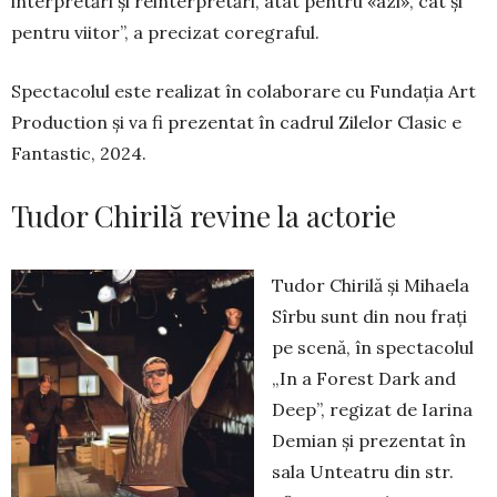
interpretări și reinter­pre­tări, atât pen­­tru «azi», cât și
pentru viitor”, a precizat co­regraful.
Spectacolul este realizat în colaborare cu Fun­da­ția Art
Production și va fi prezentat în cadrul Zilelor Clasic e
Fantastic, 2024.
Tudor Chirilă revine la actorie
Tudor Chirilă și Mihaela
Sîrbu sunt din nou frați
pe scenă, în spectacolul
„In a Forest Dark and
Deep”, regizat de Iarina
Demian și prezentat în
sala Unteatru din str.