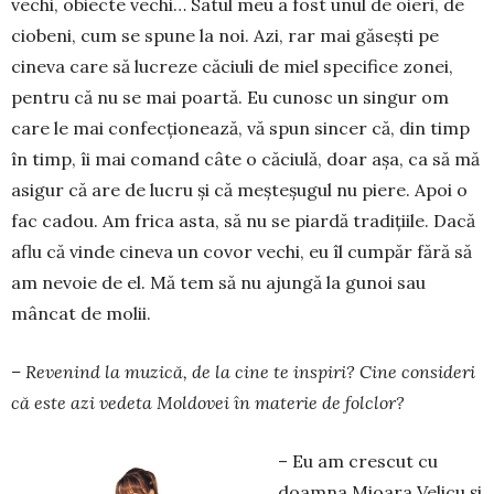
vechi, obiecte vechi… Satul meu a fost unul de oieri, de
ciobeni, cum se spune la noi. Azi, rar mai găseşti pe
cineva care să lucreze căciuli de miel specifice zonei,
pentru că nu se mai poartă. Eu cunosc un singur om
care le mai confecţionează, vă spun sincer că, din timp
în timp, îi mai comand câte o căciulă, doar aşa, ca să mă
asigur că are de lucru şi că meşteşugul nu piere. Apoi o
fac cadou. Am fri­ca asta, să nu se piardă tradiţiile. Dacă
aflu că vinde cineva un covor vechi, eu îl cumpăr fără să
am nevoie de el. Mă tem să nu ajungă la gunoi sau
mâncat de molii.
– Revenind la muzică, de la cine te inspiri? Cine consideri
că este azi vedeta Moldovei în ma­terie de folclor?
– Eu am crescut cu
doamna Mi­oa­ra Velicu şi