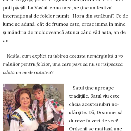
poţi pă­căli. La Vaslui, zona mea, se ţine un festival
internaţional de folclor numit „Hora din stră­buni”. Ce de
lume se adună, cât de fru­mos este, cresc inima în mine
şi mândria de moldo­vean­că a­tunci când văd asta, an de
an!
– Nadia, cum explici tu iubi­rea aceasta ne­măr­gi­­nită a ro­
mâ­nilor pentru fol­clor, una care pare să nu se ri­si­­pească
odată cu modernitatea?
– Satul ţine aproape
tradi­ţiile. Satul viu este
cheia acestei iubiri ne­
sfâr­şite. Dă, Doamne, să
du­reze în veci de veci!
Oră­şenii se mai lasă une­