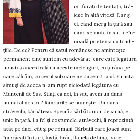
ori fu­raţi de tentaţii, tră­
iesc în altă viteză. Dar şi
ei, când merg la ţară sau
când se mută în sat, reîn­
noa­dă prietenia cu tradi­
ţiile. De ce? Pentru că sa­tul româ­nesc ne amin­­teşte
permanent cine sun­­tem cu adevă­rat, care este le­gă­tura
noastră an­ces­­trală cu aceste meleaguri, cu ţărâna pe
care călcăm, cu cerul sub care ne ducem traiul. Eu asta
simt şi de aceea n-am rupt nicio­dată le­gă­tura cu
Muntenii de Sus. Ştiaţi că noi, în sat, avem un dans
numai al nos­tru? Rându­ri­le se numeşte. Un dans
străvechi, bărbătesc. Spe­cific sărbătorilor de iarnă, e
unic în ţa­ră. La fel și cos­tu­me­le, stră­vechi, îi re­pre­zintă
atât pe daci, cât şi pe romani. Băr­baţii care joacă sunt
îmbră­caţi în iţari, fustă, brâu, flanelă de lână, bariz