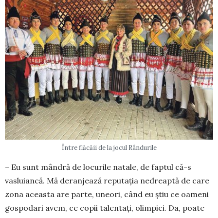
Între flăcăii de la jocul Rândurile
– Eu sunt mândră de locurile natale, de faptul că-s
vasluiancă. Mă deranjează reputaţia nedreaptă de care
zona aceasta are parte, uneori, când eu ştiu ce oameni
gospodari avem, ce copii talentaţi, olim­pici. Da, poate