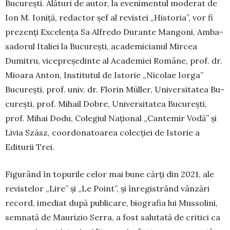
București. Ală­­turi de autor, la eveni­mentul moderat de
Ion M. Ioniță, redactor șef al revistei „His­toria”, vor fi
prezenți Exce­lența Sa Alfredo Duran­te Mangoni, Am­ba­
sa­do­rul Italiei la București, aca­de­micianul Mir­cea
Dumitru, vi­ce­președinte al Aca­demiei Ro­mâ­ne, prof. dr.
Mi­oara Anton, In­stitutul de Is­to­rie „Nicolae Ior­ga”
București, prof. univ. dr. Flo­rin Müller, Uni­ver­si­tatea Bu­
curești, prof. Mihail Dobre, Univer­si­ta­tea Bu­curești,
prof. Mi­hai Dodu, Co­legiul Național „Can­temir Vodă” și
Livia Szász, coor­donatoarea colecției de Istorie a
Editurii Trei.
Figurând în topurile celor mai bune cărți din 2021, ale
revistelor „Lire” și „Le Point”, și în­regis­­trând vânzări
record, imediat după publicare, bio­grafia lui Mussolini,
semnată de Maurizio Serra, a fost salutată de critici ca