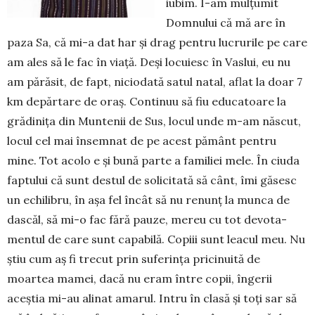
iubim. I-am mul­ţumit
Domnului că mă are în
paza Sa, că mi-a dat har şi drag pentru lucrurile pe care
am ales să le fac în viaţă. Deşi locu­iesc în Vaslui, eu nu
am pără­sit, de fapt, niciodată satul na­tal, aflat la doar 7
km depăr­tare de oraş. Con­tinuu să fiu educatoare la
grădiniţa din Muntenii de Sus, locul unde m-am născut,
lo­cul cel mai însemnat de pe acest pământ pentru
mine. Tot acolo e şi bu­nă parte a familiei mele. În ciuda
faptului că sunt destul de solicitată să cânt, îmi gă­sesc
un echilibru, în aşa fel încât să nu renunţ la munca de
dascăl, să mi-o fac fără pau­­ze, mereu cu tot devota­
men­tul de care sunt capabilă. Copiii sunt lea­cul meu. Nu
ştiu cum aş fi trecut prin su­ferinţa pri­cinuită de
moartea mamei, dacă nu eram între copii, îngerii
aceştia mi-au alinat amarul. Intru în clasă şi toţi sar să