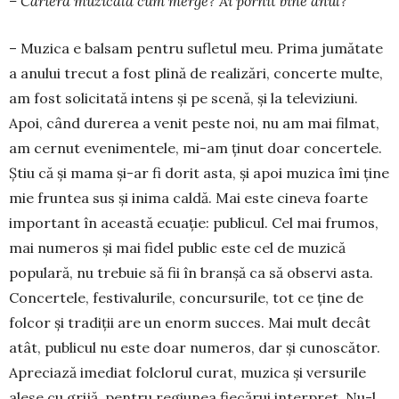
– Cariera muzicală cum merge? Ai pornit bine anul?
– Muzica e balsam pentru sufletul meu. Prima jumătate
a anului trecut a fost plină de realizări, concerte mul­­te,
am fost solicitată intens şi pe scenă, şi la televiziuni.
Apoi, când durerea a venit peste noi, nu am mai filmat,
am cernut evenimentele, mi-am ţinut doar concertele.
Ştiu că și mama şi-ar fi dorit asta, și apoi muzica îmi ţine
mie fruntea sus şi inima caldă. Mai este cineva foarte
important în această ecuaţie: publicul. Cel mai frumos,
mai nu­me­ros şi mai fidel public este cel de muzică
popu­lară, nu trebuie să fii în branşă ca să observi asta.
Con­cer­tele, festi­va­lurile, concur­su­rile, tot ce ţine de
folcor şi tra­diţii are un enorm succes. Mai mult decât
atât, pu­blicul nu este doar numeros, dar şi cu­nos­că­tor.
Apreciază imediat folclorul curat, muzica şi ver­su­rile
alese cu grijă, pentru regiu­nea fiecă­rui interpret. Nu-l