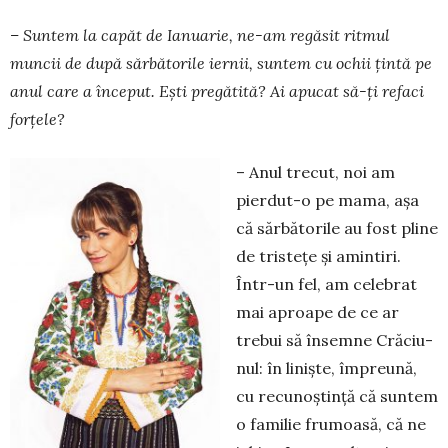
– Suntem la capăt de Ianuarie, ne-am regăsit ritmul
muncii de după sărbătorile iernii, suntem cu ochii țintă pe
anul care a început. Ești pregă­ti­tă? Ai apucat să-ți refaci
forțele?
– Anul trecut, noi am
pierdut-o pe mama, aşa
că sărbătorile au fost pline
de tristeţe şi amintiri.
Într-un fel, am celebrat
mai a­proape de ce ar
trebui să în­sem­ne Cră­ciu­
nul: în linişte, împre­ună,
cu re­cu­­noş­tinţă că suntem
o familie frumoasă, că ne