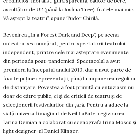
credincios, mo­ralist, gură spurcatǎ, bǎutor de bere,
ascultǎtor de U2 (pânǎ la Joshua Tree), fratele mai mic.
Vǎ aştept la tea­tru’’, spune Tudor Chirilă.
Revenirea „In a Forest Dark and Deep”, pe sce­na
unteatru, s-a numărat, pentru spectatorii teatrului
independent, printre cele mai așteptate evenimente
din perioada post-pandemică. Spec­ta­colul a avut
premiera la începutul anului 2019, dar a avut parte de
foarte puține reprezentații, până la impunerea re­gu­lilor
de distanțare. Po­vestea a fost primită cu en­tu­ziasm nu
doar de că­tre public, ci și de criticii de teatru și de
selecțio­nerii festivalurilor din țară. Pen­tru a aduce la
viață universul imaginat de Neil LaBute, regizoarea
Iarina Demian a colaborat cu scenografa Irina Moscu și
light designer-ul Daniel Klinger.