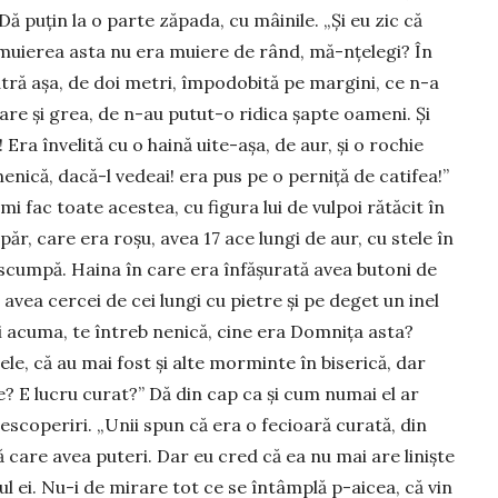
 Dă puțin la o parte zăpada, cu mâi­nile. „Și eu zic că
ă muierea asta nu era muiere de rând, mă-nțelegi? În
tră așa, de doi me­tri, împodobită pe mar­gini, ce n-a
are și grea, de n-au putut-o ridica șapte oameni. Și
Era înve­lită cu o haină uite-așa, de aur, și o rochie
neni­că, dacă-l vedeai! era pus pe o perniță de catifea!”
i fac toate acestea, cu figura lui de vul­poi rătăcit în
 păr, care era roșu, avea 17 ace lungi de aur, cu stele în
ă scumpă. Haina în care era în­fășurată avea bu­toni de
hi avea cercei de cei lungi cu pietre și pe deget un inel
i acuma, te întreb nenică, cine era Domnița asta?
e, că au mai fost și alte mor­minte în biserică, dar
? E lucru curat?” Dă din cap ca și cum numai el ar
scoperiri. „Unii spun că era o fe­cioa­ră curată, din
nă care avea puteri. Dar eu cred că ea nu mai are liniște
ul ei. Nu-i de mirare tot ce se întâm­plă p-aicea, că vin