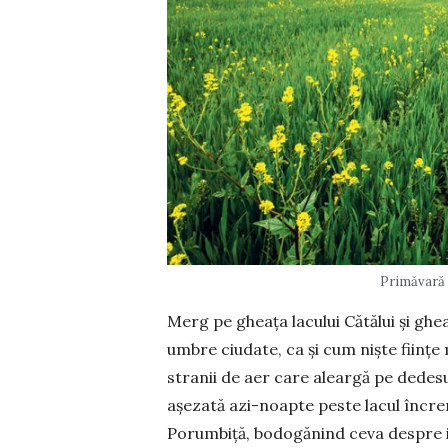
Primăvară 
Merg pe gheața lacului Cătălui și ghea
umbre ciudate, ca și cum niște ființe 
stra­nii de aer care alea­rgă pe dedes
așezată azi-noapte peste lacul încre
Porumbiță, bodogănind ceva des­pre ie