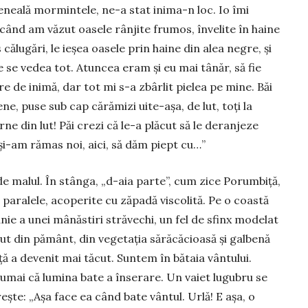
eneală mormintele, ne-a stat inima-n loc. Io îmi
când am văzut oasele rânjite frumos, învelite în haine
călu­gări, le ieșea oasele prin haine din alea negre, și
e se vedea tot. Atuncea eram și eu mai tânăr, să fie
re de inimă, dar tot mi s-a zbârlit pielea pe mine. Băi
ne, pu­se sub cap cără­mizi uite-așa, de lut, toți la
ne din lut! Păi crezi că le-a plăcut să le deranjeze
 și-am rămas noi, aici, să dăm piept cu…”
de malul. În stânga, „d-aia parte”, cum zice Porumbiță,
, pa­ralele, acoperite cu ză­pa­dă viscolită. Pe o coastă
e a unei mâ­năs­tiri străvechi, un fel de sfinx modelat
cut din pământ, din vegetația sărăcă­cioasă și galbenă
ță a de­venit mai tă­cut. Suntem în bătaia vântului.
mai că lu­mina bate a înserare. Un vaiet lugubru se
ș­te: „Așa face ea când bate vântul. Urlă! E așa, o