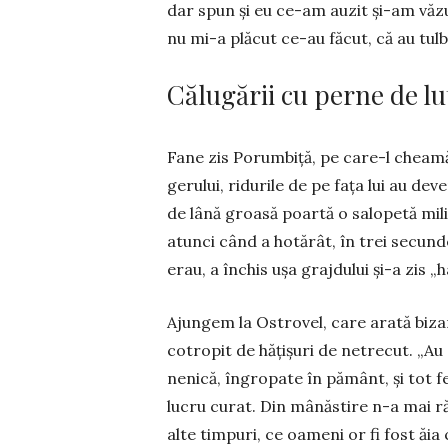
dar spun și eu ce-am auzit și-am văzut
nu mi-a plăcut ce-au făcut, că au tulbu
Călugării cu perne de lu
Fane zis Porumbiță, pe care-l cheamă
gerului, ridu­rile de pe fața lui au de
de lână groasă poar­tă o salo­petă mil
atunci când a hotărât, în trei se­cun
erau, a închis ușa grajdului și-a zis „h
Ajungem la Ostrovel, care arată bizar
cotropit de hăți­șuri de netrecut. „Au
nenică, în­gro­pate în pă­mânt, și tot 
lucru curat. Din mânăs­tire n-a mai r
alte timpuri, ce oameni or fi fost ăia