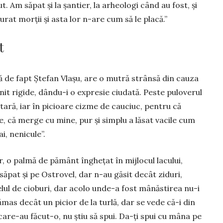
. Am săpat și la șantier, la arheologi când au fost, și
­rat morții și asta lor n-are cum să le placă.”
t
 de fapt Ște­fan Vlașu, are o mutră strânsă din cauza
venit rigide, dându-i o ex­presie ciudată. Peste puloverul
itară, iar în picioare cizme de cau­ciuc, pentru că
de, că merge cu mine, pur și simplu a lăsat vacile cum
ai, nenicule”.
, o palmă de pământ înghețat în mijlocul lacului,
 săpat și pe Ostrovel, dar n-au găsit decât ziduri,
felul de cioburi, dar acolo unde-a fost mânăs­tirea nu-i
ămas decât un picior de la turlă, dar se vede că-i din
 care-au făcut-o, nu știu să spui. Da-ți spui cu mâna pe