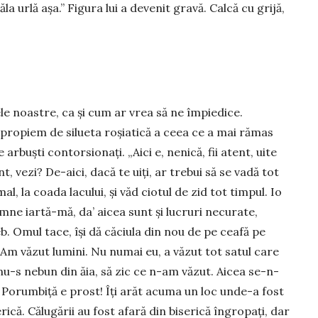
la urlă așa.” Fi­gura lui a devenit gravă. Calcă cu grijă,
.
le noastre, ca și cum ar vrea să ne îm­piedice.
ropiem de silueta roșiatică a ceea ce a mai rămas
 arbuști contor­sionați. „Aici e, nenică, fii atent, uite
, vezi? De-aici, dacă te uiți, ar trebui să se vadă tot
al, la coada lacului, și văd ciotul de zid tot timpul. Io
e iar­tă-mă, da’ aicea sunt și lu­cruri necu­ra­te,
b. Omul tace, își dă căciula din nou de pe ceafă pe
 „Am văzut lu­mini. Nu numai eu, a vă­zut tot satul care
 Eu nu-s nebun din ăia, să zic ce n-am văzut. Aicea se-n­
i că Porumbiță e prost! Îți arăt acuma un loc unde-a fost
rică. Călu­gă­rii au fost afară din bise­rică îngropați, dar