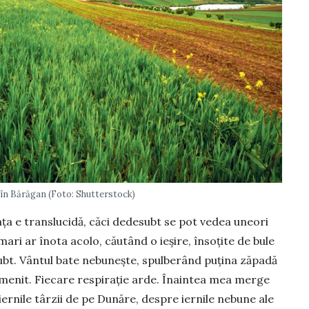
în Bărăgan (Foto: Shutterstock)
ța e trans­lucidă, căci dedesubt se pot vedea une­ori
mari ar înota acolo, căutând o ieșire, însoțite de bule
ubt. Vântul bate ne­bu­neș­te, spul­berând puțina zăpadă
menit. Fiecare respirație arde. Înain­tea mea mer­ge
rnile târ­­zii de pe Dunăre, despre iernile nebune ale