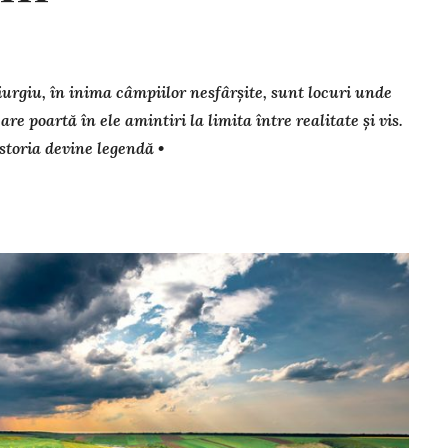
iurgiu, în inima câmpiilor nesfârșite, sunt locuri unde
re poartă în ele amintiri la limita între realitate și vis.
istoria devine legendă •