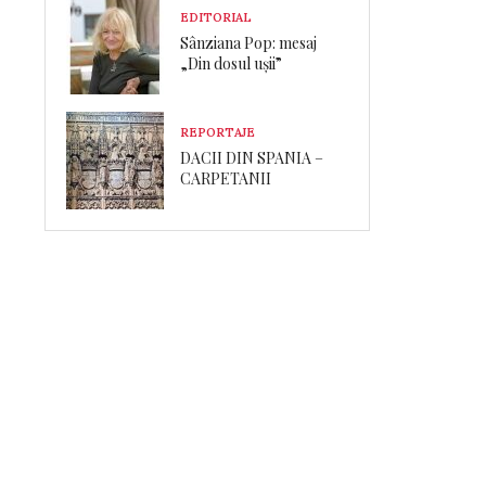
EDITORIAL
Sânziana Pop: mesaj
„Din dosul ușii”
REPORTAJE
DACII DIN SPANIA –
CARPETANII