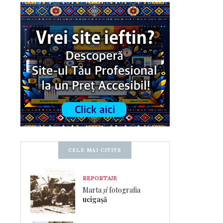
CELE MAI CITITE
REPORTAJE
Marta
și
fotografia
ucigașă