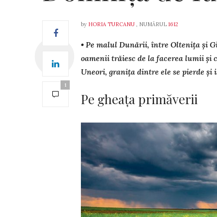
by
HORIA TURCANU
, NUMĂRUL
1612
• Pe malul Dunării, între Oltenița și G
oamenii trăiesc de la facerea lumii și ca
Uneori, granița dintre ele se pierde și 
1
Pe gheața primăverii