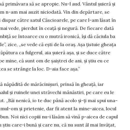
asă primăvara să se apro­pie. Nu-l aud. Vântul șuieră și
um n-am mai auzit niciodată. Vin din de­păr­­tare, se
 dispar către satul Căs­cioarele, pe care l-am lă­sat în
i ve­de, pier­dut în ceață și ne­gură. De fiecare dată
iță se în­toar­ce cu o mutră iro­nică, își dă că­ciu­la ba
e”, zice, „se vede că ești de la oraș. Așa țistuie gheața
­pătura ca fulge­rul, aia șuie­ră așa, și se duce că­tre
pe mine, că sunt om de șaiș­trei de ani, și știu eu ce
ea se strânge la loc. D-aia face așa.”
ă nă­pă­dită de mărăcinișuri, prin­să în ghea­ță, iar
ul și ruinele unei stră­vechi mâ­năs­tiri, pe care eu le
ut. „Băi ne­nică, io te duc până acolo și-ți mai spui una-
 omul-om și priete­nie, dar fii atent la mine-aicea, locul
n. Noi nici copiii nu-i lăsăm să vină p-aicea de capul
 știu care-i bună și care nu, că nu sunt ăl mai învățat,