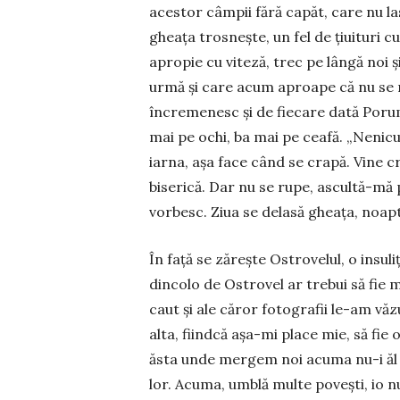
aces­tor câm­pii fără capăt, care nu l
gheața trosnește, un fel de țiuituri c
apropie cu viteză, trec pe lângă noi și
urmă și care acum aproape că nu se ma
în­cre­menesc și de fiecare da­tă Porumb
mai pe ochi, ba mai pe ceafă. „Neni­cul
iar­na, așa face când se crapă. Vine cră
bise­rică. Dar nu se rupe, ascul­tă-mă 
vorbesc. Ziua se delasă ghea­ța, noapt
În față se zărește Ostrovelul, o insu­liț
dincolo de Ostrovel ar trebui să fie mal
caut și ale căror foto­grafii le-am văz
alta, fiind­că așa-mi place mie, să fie
ăsta unde mergem noi acuma nu-i ăl bu
lor. Acuma, umblă multe povești, io nu