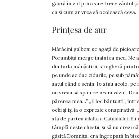
gaură în zid prin care trece vântul și ă
ca și cum ar vrea să ocolească ceva
Prințesa de aur
Mărăcini galbeni se aga­ță de picioare
Porumbiță merge înaintea mea. Ne ap
din turla mânăs­tirii, stingheră printre
pe unde se duc zidu­rile, pe sub pământ
satul când e senin. Io stau acolo, pe m
nu vreau să spun ce n-am văzut, Doam­n
părerea mea…” „E loc bântuit?”, în­tre
ochi și își ia o expresie conspirativă.
stă de par­tea ailaltă a Că­tălu­iu­lui.
tâm­­­plă nește ches­tii, și să nu crez
găsită Dom­ni­ța, era în­gropată în bise­