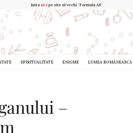
Intra
aici
pe site ul vechi "Formula AS"
ĂTATE
SPIRITUALITATE
ENIGME
LUMEA ROMÂNEASCĂ
ganului –
um