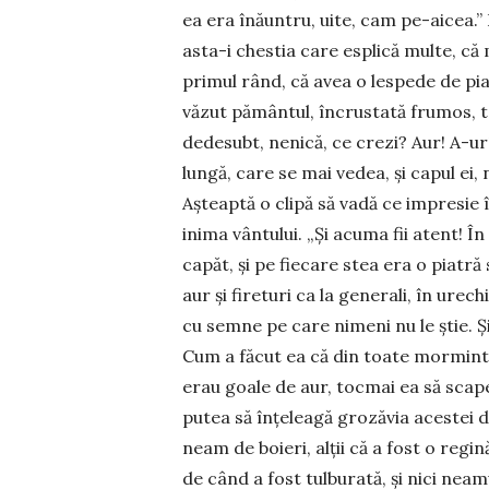
ea era înăun­tru, uite, cam pe-ai­cea.”
asta-i chestia care esplică multe, c
primul rând, că avea o lespede de pia
văzut pămân­tul, încrustată frumos, t
dedesubt, nenică, ce crezi? Aur! A-ur! 
lungă, care se mai vedea, și capul ei, 
Așteaptă o clipă să vadă ce impresie îm
inima vântului. „Și acuma fii atent! În
capăt, și pe fie­care stea era o piatr
aur și fireturi ca la generali, în urec
cu semne pe care nimeni nu le știe. Ș
Cum a făcut ea că din toate mormintel
erau goale de aur, tocmai ea să scape
putea să înțeleagă grozăvia acestei de
neam de boieri, alții că a fost o regi
de când a fost tulbu­rată, și nici neam