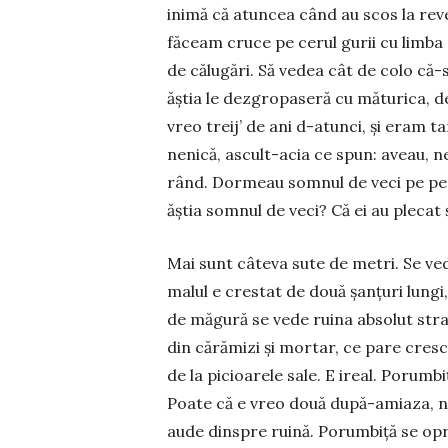
inimă că atuncea când au scos la rev
făceam cruce pe cerul gurii cu limba 
de călugări. Să vedea cât de colo că-s 
ăștia le dez­gro­paseră cu măturica, d
vreo treij’ de ani d-atunci, și eram ta
nenică, as­cult-acia ce spun: aveau, ne
rând. Dor­meau som­nul de veci pe per­
ăștia somnul de veci? Că ei au plecat
Mai sunt câteva sute de metri. Se ve­
ma­lul e cres­tat de două șan­țuri lungi
de măgură se vede ruina absolut strani
din cără­mizi și mortar, ce pare cres
de la picioarele sale. E ireal. Porumbi
Poate că e vreo două după-amiaza, nu
aude dinspre ruină. Porumbiță se opre