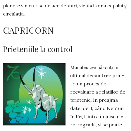
planete vin cu risc de acciden­tări, vizând zona capului și
circulația.
CAPRICORN
Prieteniile la control
Mai ales cei născuți în
ultimul decan trec prin­
tr-un proces de
reevaluare a relațiilor de
prietenie. În preajma
datei de 3, când Neptun
în Pești intră în mișcare
retrogradă, vi se poate