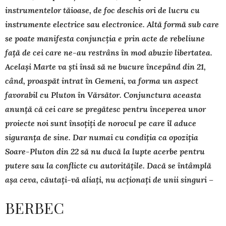
instrumentelor tăioase, de foc deschis ori de lucru cu
instrumente electrice sau electronice. Altă formă sub care
se poate manifesta conjuncția e prin acte de rebeliune
față de cei care ne-au restrâns în mod abuziv libertatea.
Același Marte va ști însă să ne bucure începând din 21,
când, proaspăt intrat în Gemeni, va forma un aspect
favorabil cu Pluton în Vărsător. Conjunctura aceasta
anunță că cei care se pregătesc pentru începerea unor
proiecte noi sunt însoțiți de norocul pe care îl aduce
siguranța de sine. Dar numai cu condiția ca opoziția
Soare-Pluton din 22 să nu ducă la lupte acerbe pentru
putere sau la conflicte cu autoritățile. Dacă se întâmplă
așa ceva, căutați-vă aliați, nu acționați de unii singuri –
BERBEC