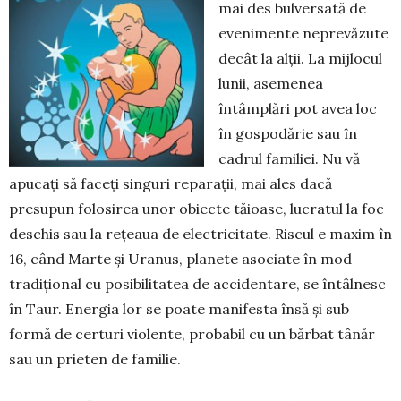
mai des bulversată de
evenimente neprevăzute
decât la alții. La mij­locul
lunii, asemenea
întâmplări pot avea loc
în gospodărie sau în
cadrul familiei. Nu vă
apucați să faceți singuri reparații, mai ales dacă
presupun fo­lo­sirea unor obiecte tăioase, lucratul la foc
deschis sau la rețeaua de electricitate. Riscul e maxim în
16, când Marte și Uranus, planete asociate în mod
tradițional cu posibilitatea de accidentare, se întâlnesc
în Taur. Energia lor se poate manifesta însă și sub
formă de certuri violente, probabil cu un bărbat tânăr
sau un prieten de familie.