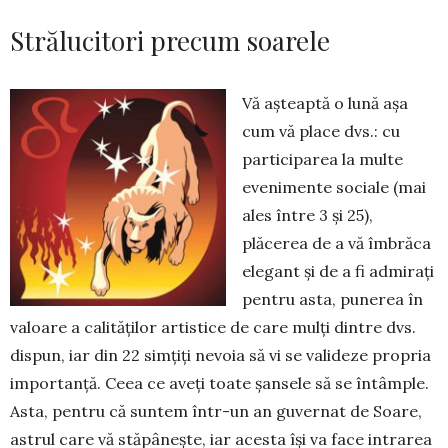
Strălucitori precum soarele
Vă așteaptă o lună așa
cum vă place dvs.: cu
participarea la multe
evenimente sociale (mai
ales între 3 și 25),
plăcerea de a vă îmbrăca
elegant și de a fi admirați
pen­tru asta, punerea în
valoare a calităților artistice de care mulți dintre dvs.
dis­­pun, iar din 22 simțiți ne­voia să vi se valideze pro­pria
importanță. Ceea ce aveți toate șansele să se întâm­ple.
Asta, pentru că suntem într-un an guvernat de Soare,
astrul care vă stă­pâ­nește, iar acesta își va face intrarea