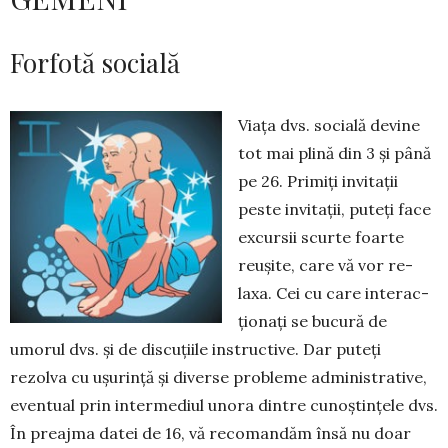
Forfotă socială
Viața dvs. socială devine
tot mai plină din 3 și până
pe 26. Primiți invitații
peste invitații, puteți face
ex­cursii scurte foarte
reușite, care vă vor re­
laxa. Cei cu care in­terac­
ționați se bucu­ră de
umorul dvs. și de discu­ții­le ins­truc­tive. Dar puteți
rezolva cu ușu­rință și diverse pro­bleme adminis­trative,
eventual prin intermediul unora dintre cunoș­tin­țele dvs.
În preaj­ma datei de 16, vă re­coman­dăm însă nu doar