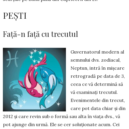
PEȘTI
Față-n față cu trecutul
Guvernatorul modern al
semnului dvs. zodiacal,
Neptun, intră în miș­care
retrogradă pe data de 3,
ceea ce vă deter­mină să
vă examinați trecutul.
Evenimentele din trecut,
care pot data chiar și din
2012 și care revin sub o formă sau alta în viața dvs., vă
pot ajunge din urmă. Ele se cer soluțio­nate acum. Cei