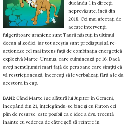
ducându-l în direcții
neprevăzute, încă din
2018. Cei mai afectați de
aceste in­tervenții
fulgerătoare uraniene sunt Ta­urii năs­cuți în ultimul
decan al zo­diei, iar tot aceștia sunt predispuși să re­
acțio­neze cel mai intens față de com­binația ener­getică
explozivă Marte-Uranus, care culminează pe 16. Dacă
aveți nemul­țumiri mari față de per­soa­ne care simțiți că
vă restricționează, încercați să le verbalizați fără a le da
acestora în cap.
BANI:
Când Marte i se alătură lui Ju­piter în Gemeni,
începând din 21, în­țelegându-se bine și cu Pluton cel
plin de resurse, este posibil ca o idee a dvs. trecută
înainte cu vederea de către șefi să reintre în