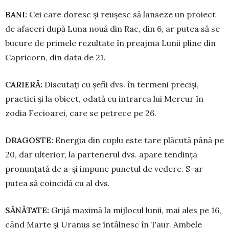
BANI:
Cei care doresc și reușesc să lanseze un proiect
de afaceri după Luna nouă din Rac, din 6, ar putea să se
bucure de primele rezultate în preajma Lunii pline din
Capricorn, din data de 21.
CARIERĂ:
Discutați cu șefii dvs. în termeni pre­ciși,
practici și la obiect, odată cu intrarea lui Mercur în
zodia Fecioarei, care se petrece pe 26.
DRAGOSTE:
Energia din cuplu este tare plă­cută până pe
20, dar ulterior, la partenerul dvs. apare tendința
pronunțată de a-și impune punctul de vedere. S-ar
putea să coincidă cu al dvs.
SĂNĂTATE:
Grijă maximă la mijlocul lunii, mai ales pe 16,
când Marte și Uranus se întâlnesc în Taur. Ambele