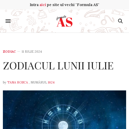
Intra
aici
pe site ul vechi "Formula AS"
ZODIAC
11 IULIE 2024
ZODIACUL LUNII IULIE
by
TANA ROSCA
, NUMĂRUL
1624