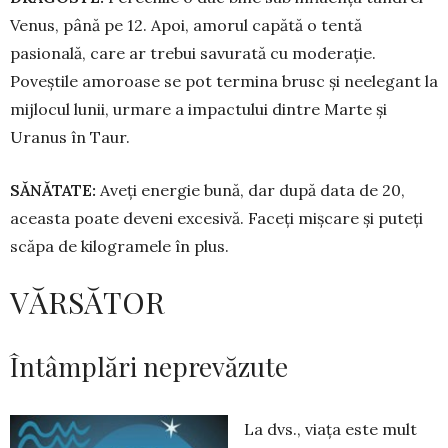
Venus, până pe 12. Apoi, amorul capătă o tentă
pasională, care ar trebui savurată cu mode­ra­ție.
Poveștile amoroase se pot termina brusc și ne­ele­gant la
mijlocul lunii, urmare a impactului dintre Marte și
Uranus în Taur.
SĂNĂTATE:
Aveți energie bună, dar după data de 20,
aceasta poate deveni excesivă. Faceți mișcare și puteți
scăpa de kilogramele în plus.
VĂRSĂTOR
Întâmplări neprevăzute
La dvs., viața este mult