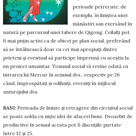
perioade pe­trecute, de
exemplu, în liniștea unei
mănăstiri sau exersând în
natură pe parcursul unei tabere de Qigong. Ceilalți pot
fi mai puțin ac­tivi ca de obicei pe plan social, preferând
să se întâlnească doar cu cei mai apropiați dintre
prieteni și eventual să parti­cipe împreună cu aceștia la
un pro­iect umanitar. Tonusul social vă re­vine odată cu
intrarea lui Mercur în semnul dvs., respectiv pe 26
când, împrospătați și odihniți, reveniți în mijlocul
anturajului dvs.
BANI:
Perioada de li­niște și retragere din cir­cuitul social
se poate sol­­da cu niște idei de afaceri bune. De­osebit de
productive în sensul acesta pot fi discuțiile purtate
între 12 și 25.