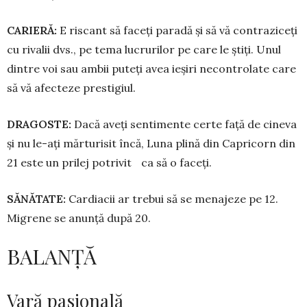
CARIERĂ:
E riscant să faceți pa­radă și să vă contraziceți
cu rivalii dvs., pe tema lu­crurilor pe care le știți. Unul
dintre voi sau ambii puteți avea ieșiri necontrolate care
să vă afec­teze prestigiul.
DRAGOSTE:
Dacă aveți sen­ti­men­te certe față de cineva
și nu le-ați măr­turisit încă, Luna plină din Ca­pricorn din
21 este un prilej po­trivit ca să o faceți.
SĂNĂTATE:
Cardiacii ar trebui să se menajeze pe 12.
Migrene se anun­ță după 20.
BALANȚĂ
Vară pasională