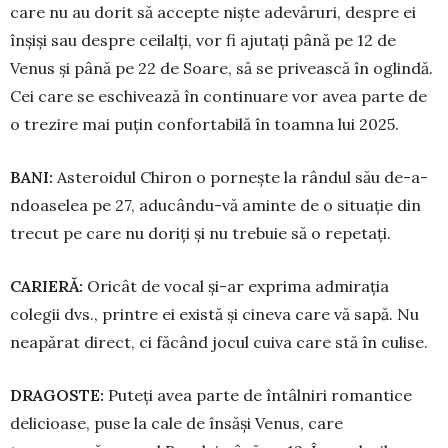
care nu au dorit să accepte niște adevăruri, despre ei
înșiși sau despre ceilalți, vor fi ajutați până pe 12 de
Venus și până pe 22 de Soare, să se privească în oglindă.
Cei care se eschivează în continuare vor avea parte de
o trezire mai puțin confortabilă în toamna lui 2025.
BANI:
Asteroidul Chiron o pornește la rândul său de-a-
ndoaselea pe 27, aducându-vă aminte de o situație din
trecut pe care nu doriți și nu trebuie să o repetați.
CARIERĂ:
Oricât de vocal și-ar exprima admi­rația
colegii dvs., printre ei există și cineva care vă sapă. Nu
neapărat direct, ci făcând jocul cuiva care stă în culise.
DRAGOSTE:
Puteți avea parte de întâlniri ro­man­tice
delicioase, puse la cale de însăși Venus, care