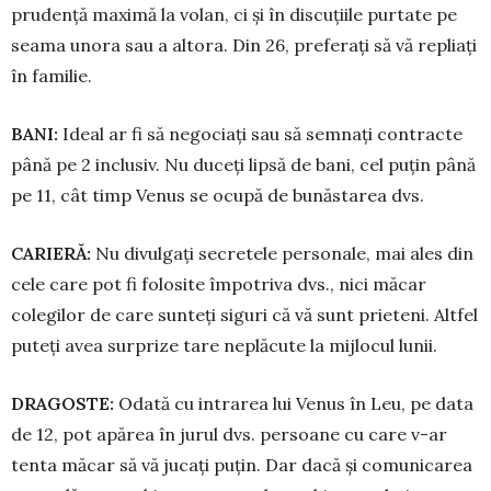
prudență maximă la volan, ci și în discuțiile purtate pe
seama unora sau a altora. Din 26, preferați să vă repliați
în familie.
BANI:
Ideal ar fi să negociați sau să semnați contracte
până pe 2 inclusiv. Nu duceți lipsă de bani, cel puțin până
pe 11, cât timp Venus se ocupă de bunăstarea dvs.
CARIERĂ:
Nu divulgați secretele personale, mai ales din
cele care pot fi folosite împotriva dvs., nici mă­car
colegilor de care sunteți siguri că vă sunt prieteni. Altfel
puteți avea surprize tare neplă­cu­te la mijlocul lunii.
DRAGOSTE:
Odată cu intrarea lui Venus în Leu, pe data
de 12, pot apărea în jurul dvs. persoane cu care v-ar
tenta măcar să vă jucați puțin. Dar dacă și comu­ni­carea