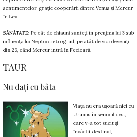
sentimentelor, grație coo­perării dintre Venus și Mercur
în Leu.
SĂNĂTATE:
Pe cât de chiauni sun­teți în preajma lui 3 sub
in­fluența lui Neptun retrograd, pe atât de vioi deveniți
din 26, când Mercur intră în Fecioară.
TAUR
Nu dați cu bâta
Viața nu era ușoară nici cu
Ura­nus în semnul dvs.,
care v-a tot sucit și
învârtit destinul,