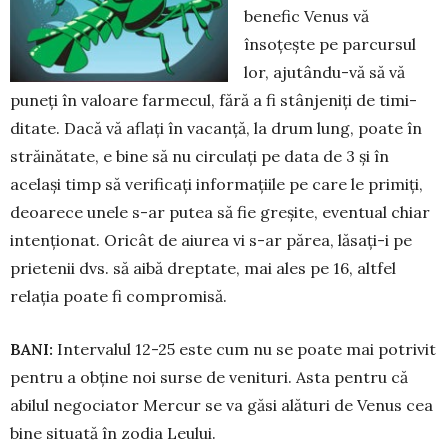
benefic Ve­nus vă
însoțește pe par­cur­sul
lor, ajutându-vă să vă
puneți în valoare farmecul, fără a fi stânjeniți de timi­
ditate. Dacă vă aflați în va­canță, la drum lung, poate în
străinătate, e bine să nu circulați pe data de 3 și în
același timp să verifi­cați informațiile pe care le primiți,
deoarece unele s-ar putea să fie greșite, eventual chiar
intenționat. Oricât de aiurea vi s-ar părea, lăsați-i pe
prietenii dvs. să ai­bă dreptate, mai ales pe 16, altfel
relația poate fi compromisă.
BANI:
Intervalul 12-25 este cum nu se poate mai potrivit
pentru a obține noi surse de venituri. Asta pentru că
abilul negociator Mercur se va gă­si alături de Venus cea
bine situată în zodia Leului.