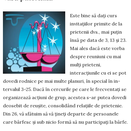
Este bine să dați curs
invitațiilor primite de la
prietenii dvs., mai puțin
însă pe data de 3, 13 și 23.
Mai ales dacă este vorba
despre reu­niuni cu mai
mulți prieteni,
interacțiunile cu ei se pot
do­vedi rodnice pe mai multe planuri, în special în in­
tervalul 3-25. Dacă în cercurile pe care le frecven­tați se
organizează acțiuni de grup, acestea s-ar pu­tea dovedi
deo­sebit de reușite, consolidând relațiile de prietenie.
Din 26, vă sfătuim să vă țineți departe de persoa­nele
care bârfesc și sub nicio formă să nu participați la bârfe.