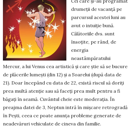
Cei care și-au programat
drumeții de va­can­ță pe
parcursul acestei luni au
avut o in­tuiție bună.
Călătoriile dvs. sunt
însoțite, pe rând, de
energia
neastâmpăratului
Mercur, a lui Venus cea artistică și care știe să se bucure
de plăcerile lumești (din 12) și a Soarelui (după data de
21). Doar începând cu data de 22, există riscul să doriți
prea multă atenție sau să faceți prea mult pentru a fi
băgați în seamă. Cuvântul cheie este moderația. În
preajma datei de 3, Neptun intră în mișcare retrogradă
în Pești, ceea ce poate anunța probleme generate de
neadevăruri vehiculate de cineva din familie.