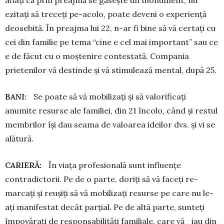
aflați că prin preajmă se găsește un monument, nu
ezitați să treceți pe-acolo, poate deveni o experiență
deosebită. În preajma lui 22, n-ar fi bine să vă certați cu
cei din familie pe tema “cine e cel mai important” sau ce
e de fă­cut cu o moștenire contestată. Com­pania
prietenilor vă destinde și vă sti­mulează mental, după 25.
BANI:
Se poate să vă mobilizați și să va­lorificați
anumite resurse ale fa­mi­liei, din 21 încolo, când și restul
mem­brilor își dau seama de valoarea ideilor dvs. și vi se
alătură.
CARIERĂ:
În viața profesională sunt in­fluențe
contradictorii. Pe de o parte, doriți să vă faceți re­
marcați și reușiți să vă mobilizați resurse pe care nu le-
ați manifestat decât parțial. Pe de altă parte, sunteți
împovărați de responsabilități fa­miliale, care vă iau din