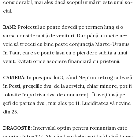
considerabil, mai ales dacă scopul urmărit este unul so­
cial.
BANI:
Proiectul se poate dovedi pe termen lung și o
sursă considerabilă de venituri. Dar până atunci e ne­
voie să treceți cu bine peste con­junc­ția Marte-Uranus
în Taur, care se poate lăsa cu o pierdere subită a unui
venit. Evitați orice asociere financiară cu prietenii.
CARIERĂ:
În preajma lui 3, când Neptun retrogradează
în Pești, gre­șelile dvs. de la serviciu, chiar mi­nore, pot fi
folosite împotriva dvs. de concurenți. Îi aveți însă pe
șefi de partea dvs., mai ales pe 11. Luci­ditatea vă revine
din 25.
DRAGOSTE:
Intervalul optim pentru romantism este
cuprins între 12 și 26, când vorbele se ridică la înăl­țimea