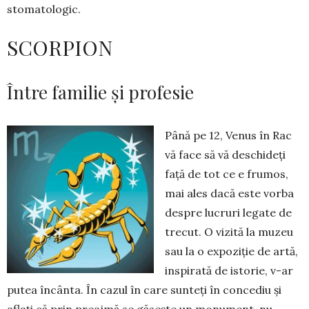
stomatologic.
SCORPION
Între familie și profesie
Până pe 12, Venus în Rac
vă face să vă des­chi­deți
față de tot ce e frumos,
mai ales da­că este vorba
despre lucruri legate de
trecut. O vi­zită la muzeu
sau la o expoziție de artă,
inspirată de istorie, v-ar
putea încânta. În cazul în care sun­teți în concediu și