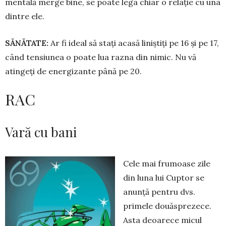
mentală merge bine, se poate lega chiar o relație cu una
dintre ele.
SĂNĂTATE:
Ar fi ideal să stați acasă liniștiți pe 16 și pe 17,
când ten­siunea o poate lua razna din ni­mic. Nu vă
atingeți de energizante pâ­nă pe 20.
RAC
Vară cu bani
Cele mai frumoase zile
din lu­na lui Cuptor se
anunță pen­tru dvs.
primele douăsprezece.
Asta deoarece micul