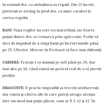
în semnul dvs. cu atitudinea sa regală. Din 21 încolo,
prietenii se strâng în jurul dvs. ca niște cavaleri la
curtea regelui.
BANI:
Viața regilor nu este tocmai ieftină, iar foarte
puțini dintre dvs. se remarcă prin zgârcenie. Feriți-vă
deci de impulsul de a risipi banii pe lucruri inutile până
pe 25. Ulterior, Mercur în Fecioară vă face mai chibzuiți.
CARIERĂ:
Tratați-i cu mănuși pe șefi până pe 20, dar
mai ales pe 16, când există un pericol real de a vă pier­de
poziția.
DRAGOSTE:
E practic impo­sibil să treceți neobservați,
dar există și câteva zile în care pu­teți atrage atenția
într-un mod mai puțin plăcut, cum ar fi 3, 12 și 22. În