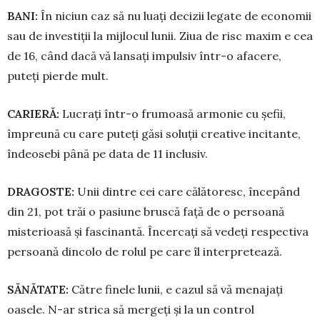
BANI:
În niciun caz să nu luați decizii legate de eco­nomii
sau de investiții la mijlocul lunii. Ziua de risc maxim e cea
de 16, când dacă vă lansați impul­siv într-o afacere,
puteți pierde mult.
CARIERĂ:
Lucrați într-o frumoasă armonie cu șefii,
împreună cu care puteți găsi soluții creative incitante,
îndeosebi până pe data de 11 inclusiv.
DRAGOSTE:
Unii dintre cei care călătoresc, începând
din 21, pot trăi o pasiune bruscă față de o persoană
misterioasă și fascinantă. Încercați să vedeți respectiva
persoană dincolo de rolul pe care îl interpretează.
SĂNĂTATE:
Către finele lunii, e cazul să vă me­na­jați
oasele. N-ar strica să mergeți și la un con­trol