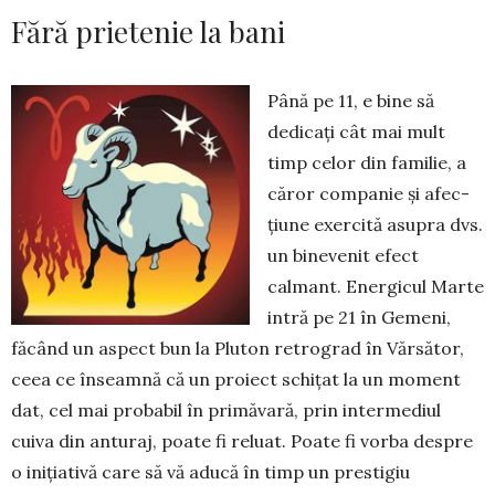
Fără prietenie la bani
Până pe 11, e bine să
dedicați cât mai mult
timp celor din familie, a
căror companie și afec­
țiune exercită asupra dvs.
un bine­venit efect
calmant. Energicul Mar­te
intră pe 21 în Gemeni,
făcând un aspect bun la Pluton retrograd în Vărsător,
ceea ce înseamnă că un proiect schițat la un moment
dat, cel mai probabil în primăvară, prin intermediul
cuiva din anturaj, poate fi reluat. Poate fi vorba despre
o inițiativă care să vă aducă în timp un prestigiu