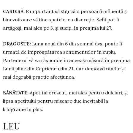
CARIERĂ:
E important să știți că o persoană influentă și
binevoitoare vă ține spatele, cu discreție. Șefii pot fi
arțăgoși, mai ales pe 3, și suciți, în preajma lui 27.
DRAGOSTE:
Luna nouă din 6 din semnul dvs. poate fi
ur­mată de împrospătarea senti­mentelor în cuplu.
Partenerul vă va răspunde în aceeași mă­sură în preajma
Lunii pline din Capricorn din 21, dar demons­trân­du-și
mai degrabă practic afec­țiunea.
SĂNĂTATE:
Apetitul crescut, mai ales pentru dulciuri, și
lipsa ape­titului pentru mișcare duc inevitabil la
kilograme în plus.
LEU