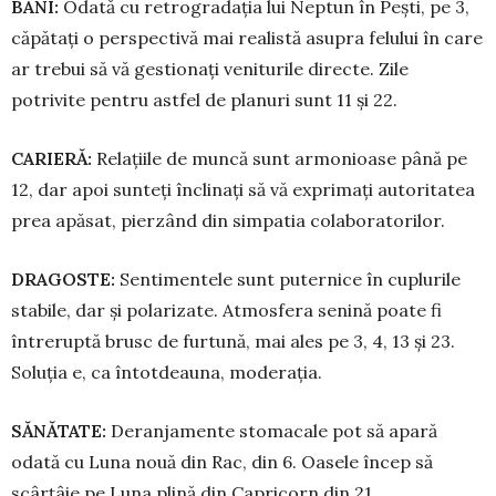
BANI:
Odată cu retrogradația lui Neptun în Pești, pe 3,
căpătați o perspectivă mai realistă asupra fe­lu­lui în care
ar trebui să vă gestionați veniturile di­recte. Zile
potrivite pentru astfel de planuri sunt 11 și 22.
CARIERĂ:
Relațiile de muncă sunt armonioase până pe
12, dar apoi sunteți înclinați să vă expri­mați autoritatea
prea apăsat, pierzând din simpatia colaboratorilor.
DRAGOSTE:
Sentimentele sunt puternice în cuplurile
stabile, dar și polarizate. Atmosfera seni­nă poate fi
întreruptă brusc de furtună, mai ales pe 3, 4, 13 și 23.
Soluția e, ca întotdeauna, moderația.
SĂNĂTATE:
Deranjamente stomacale pot să apară
odată cu Luna nouă din Rac, din 6. Oasele încep să
scârțâie pe Luna plină din Capricorn din 21.