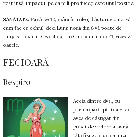
rest însă, impactul pe care îl produceți este unul pozitiv.
SĂNĂTATE:
Până pe 12, mâncă­ru­rile și băuturile dulci vă
cam fac cu ochiul, deci Luna nouă din 6 vă poate de­
ranja stomacul. Cea plină, din Ca­pricorn, din 21, vizează
oasele.
FECIOARĂ
Respiro
Aceia dintre dvs., cu
preo­cupări spirituale, ar
avea de câștigat din
punct de vedere al sănă­
tății fizice în urma unei