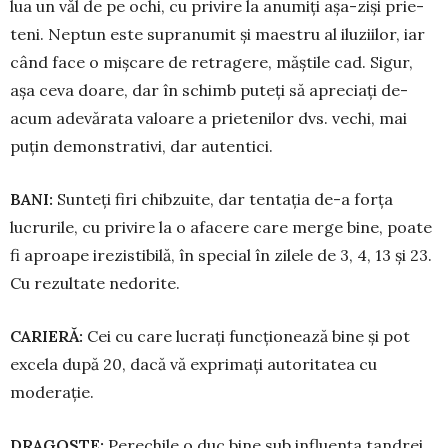
lua un văl de pe ochi, cu privire la anumiți așa-ziși prie­
teni. Neptun este supranumit și maestru al iluziilor, iar
când face o mișcare de retragere, măștile cad. Sigur,
așa ceva doare, dar în schimb puteți să apre­ciați de-
acum adevărata valoare a prietenilor dvs. vechi, mai
puțin demonstrativi, dar autentici.
BANI:
Sunteți firi chibzuite, dar tentația de-a forța
lucrurile, cu privire la o afacere care merge bine, poate
fi aproape irezistibilă, în special în zilele de 3, 4, 13 și 23.
Cu rezultate nedorite.
CARIERĂ:
Cei cu care lucrați funcționează bine și pot
excela după 20, dacă vă exprimați autoritatea cu
moderație.
DRAGOSTE:
Perechile o duc bine sub influența tandrei