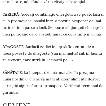
actualitate, aducându-vă un câștig substanțial.
CARIERĂ:
Aceeași combinație ener­getică se poate lăsa și
cu o promovare, po­sibil într-o poziție nesperat de înal­
tă, în ultima parte a lunii. Se poate să ajungeți chiar șeful
unei persoane care v-a subminat cu ceva timp în urmă.
DRAGOSTE:
Burlacii zodiei încep să fie tentați de o
nouă poveste de dra­goste (sau mai multe) sub influența
lui Mercur, care intră în Fecioară pe 26.
SĂNĂTATE:
La început de lună, mai ales în preajma
Lunii noi din 6, e bine să mâncați doar alimente despre
care știți sigur că sunt proaspete. Verificați termenul de
garanție.
GEMENI