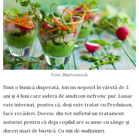
Foto: Shutterstock
Sunt o bunică disperată. Am un nepoțel în vârs­tă de 3
ani și 4 luni care suferă de sindrom nefro­tic pur. Lunar
este internat, pen­tru că, deși este tratat cu Prednison,
face recăderi. Doresc din tot sufletul un tratament
naturist pen­tru că deja copi­lul are scaune cu sânge și
dureri mari de bur­tică. Cu mii de mulțumiri,