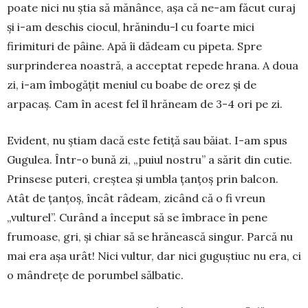
poate nici nu știa să mănânce, așa că ne-am făcut curaj
și i-am deschis ciocul, hrănindu-l cu foarte mici
firimituri de pâine. Apă îi dădeam cu pipeta. Spre
surprinderea noastră, a acceptat repede hrana. A doua
zi, i-am îmbogățit meniul cu boabe de orez și de
arpacaș. Cam în acest fel îl hrăneam de 3-4 ori pe zi.
Evident, nu știam dacă este fetiță sau băiat. I-am spus
Gugulea. Într-o bună zi, „puiul nostru” a sărit din cutie.
Prinsese puteri, creștea și umbla țanțoș prin balcon.
Atât de țanțoș, încât râ­deam, zicând că o fi vreun
„vulturel”. Curând a început să se îmbrace în pene
frumoase, gri, și chiar să se hrănească singur. Parcă nu
mai era așa urât! Nici vultur, dar nici guguștiuc nu era, ci
o mân­drețe de porumbel sălbatic.