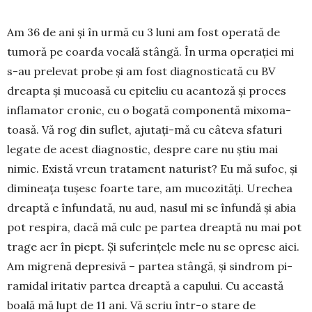
Am 36 de ani și în urmă cu 3 luni am fost ope­rată de
tumoră pe coarda vocală stângă. În urma operației mi
s-au prelevat probe și am fost diag­nosticată cu BV
dreapta și mucoasă cu epiteliu cu acantoză și proces
inflamator cronic, cu o bogată componentă mixoma­
toasă. Vă rog din suflet, ajutați-mă cu câteva sfaturi
legate de acest diagnostic, despre care nu știu mai
nimic. Există vreun tratament naturist? Eu mă sufoc, și
dimi­nea­ța tușesc foarte tare, am mucozități. Urechea
dreaptă e înfundată, nu aud, nasul mi se înfundă și abia
pot respira, dacă mă culc pe partea dreaptă nu mai pot
trage aer în piept. Și suferințele mele nu se opresc aici.
Am migrenă depresivă – partea stângă, și sindrom pi­
ramidal iritativ partea dreap­tă a capului. Cu această
boală mă lupt de 11 ani. Vă scriu într-o stare de