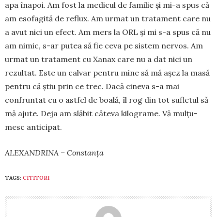
apa înapoi. Am fost la medicul de familie și mi-a spus că
am esofagită de reflux. Am urmat un tratament care nu
a avut nici un efect. Am mers la ORL și mi s-a spus că nu
am nimic, s-ar putea să fie ceva pe sis­tem nervos. Am
urmat un tratament cu Xanax care nu a dat nici un
rezultat. Este un calvar pentru mine să mă așez la masă
pentru că știu prin ce trec. Dacă cineva s-a mai
confruntat cu o astfel de boală, îl rog din tot sufletul să
mă ajute. Deja am slăbit câteva kilograme. Vă mulțu­
mesc anticipat.
ALEXANDRINA – Constanța
TAGS:
CITITORI