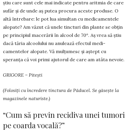
știu care sunt cele mai indi­cate pentru aritmia de care
sufăr și de unde aș putea pro­cu­ra aceste pro­duse. O
altă în­trebare: le pot lua si­mul­tan cu medi­ca­mentele
alopate? Am văzut că unele tinc­turi din plante se obțin
pe prin­cipiul macerării în alcool de 70°. Aș vrea să știu
dacă tăria alcoolului nu anulează efectul medi­
camentelor alopate. Vă mul­țumesc și aștept cu
speranța că voi primi ajutorul de care am atâta nevoie.
GRIGORE – Pitești
(Folosiți cu încredere tinctura de Păducel. Se găsește la
ma­gazinele naturiste.)
“Cum să previn recidiva unei tumori
pe coarda vocală?”