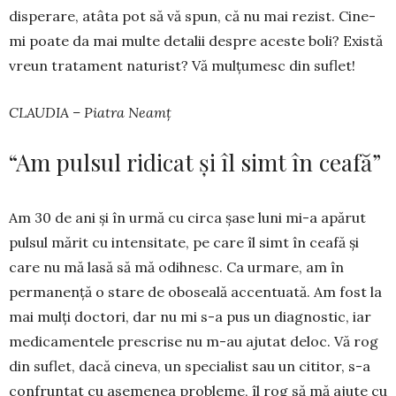
disperare, atâta pot să vă spun, că nu mai rezist. Cine-
mi poate da mai multe detalii despre aces­te boli? Există
vreun tra­tament naturist? Vă mul­țumesc din suflet!
CLAUDIA – Piatra Neamț
“Am pulsul ridicat și îl simt în ceafă”
Am 30 de ani și în urmă cu circa șase luni mi-a apărut
pulsul mărit cu intensitate, pe care îl simt în ceafă și
care nu mă lasă să mă odihnesc. Ca urmare, am în
permanență o stare de oboseală accentuată. Am fost la
mai mulți doctori, dar nu mi s-a pus un diag­nostic, iar
medicamentele pre­scrise nu m-au ajutat deloc. Vă rog
din suflet, dacă cineva, un spe­cialist sau un cititor, s-a
con­fruntat cu asemenea probleme, îl rog să mă ajute cu