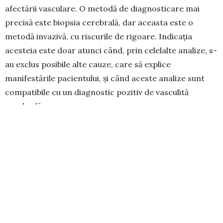
afectării vasculare. O metodă de diagnosticare mai
precisă este biopsia cerebrală, dar aceasta este o
metodă invazivă, cu riscurile de rigoare. Indicația
acesteia este doar atunci când, prin celelalte analize, s-
au exclus posibile alte cauze, care să explice
manifestările pacientului, și când aceste analize sunt
compatibile cu un diagnostic pozitiv de vasculită
cerebrală.
Tratamentul vasculitei cerebrale este unul complex. Se
adresează procesului inflamator de la nivel vascular,
simptomelor cu care se confruntă pacientul și bolii de
bază, care a dus la apariția vasculitei. Se administrează
antiinflamatoare și imunomodulatoare, la
recomandarea medicului specialist neurolog.