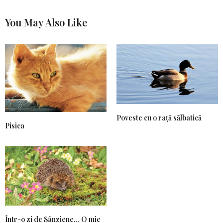
You May Also Like
Poveste cu o rață sălbatică
Pisica
Într-o zi de Sânziene… O mie