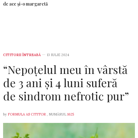
de ace și-o margaretă
CITITORII ÎNTREABĂ
13 IULIE 2024
“Nepoțelul meu în vârstă
de 3 ani și 4 luni suferă
de sindrom nefrotic pur”
by
FORMULA AS CITITOR
, NUMĂRUL
1625