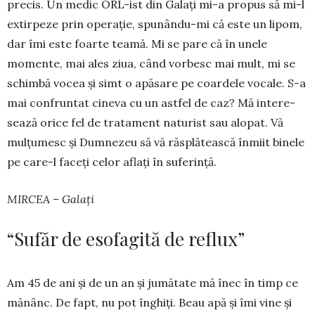
precis. Un me­dic ORL-ist din Galați mi-a propus să mi-l
extirpeze prin ope­rație, spunân­du-mi că este un lipom,
dar îmi este foarte teamă. Mi se pare că în unele
momente, mai ales ziua, când vorbesc mai mult, mi se
schimbă vo­cea și simt o apă­sare pe coar­dele vocale. S-a
mai confruntat cineva cu un astfel de caz? Mă inte­re­
sea­ză orice fel de trata­ment naturist sau alo­pat. Vă
mulțu­mesc și Dumnezeu să vă răs­plă­tească în­­miit binele
pe care-l faceți celor aflați în sufe­rință.
MIRCEA – Galați
“Sufăr de esofagită de reflux”
Am 45 de ani și de un an și jumătate mă înec în timp ce
mănânc. De fapt, nu pot înghiți. Beau apă și îmi vine și