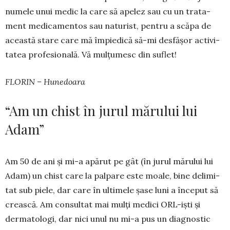
numele unui medic la care să apelez sau cu un trata­
ment medicamentos sau naturist, pentru a scăpa de
această stare care mă împiedică să-mi des­fășor activi­
tatea profesională. Vă mulțumesc din suflet!
FLORIN – Hunedoara
“Am un chist în jurul mărului lui
Adam”
Am 50 de ani și mi-a apărut pe gât (în jurul mărului lui
Adam) un chist care la palpare este moale, bine delimi­
tat sub piele, dar care în ulti­mele șase luni a început să
crească. Am con­sultat mai mulți me­dici ORL-iști și
derma­tologi, dar nici unul nu mi-a pus un diagnostic