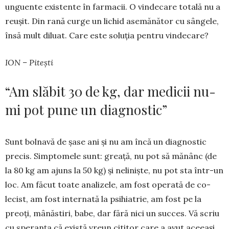
unguente existente în farmacii. O vindecare totală nu a
reușit. Din rană curge un lichid asemănător cu sângele,
însă mult diluat. Care este soluția pentru vin­decare?
ION – Pitești
“Am slăbit 30 de kg, dar medicii nu-
mi pot pune un diagnostic”
Sunt bolnavă de șase ani și nu am încă un diag­nostic
precis. Simptomele sunt: greață, nu pot să mă­nânc (de
la 80 kg am ajuns la 50 kg) și ne­liniște, nu pot sta într-un
loc. Am făcut toate anali­zele, am fost ope­rată de co­
lecist, am fost internată la psihia­trie, am fost pe la
preoți, mânăstiri, babe, dar fără nici un succes. Vă scriu
cu speranța că există vreun cititor care a avut aceeași