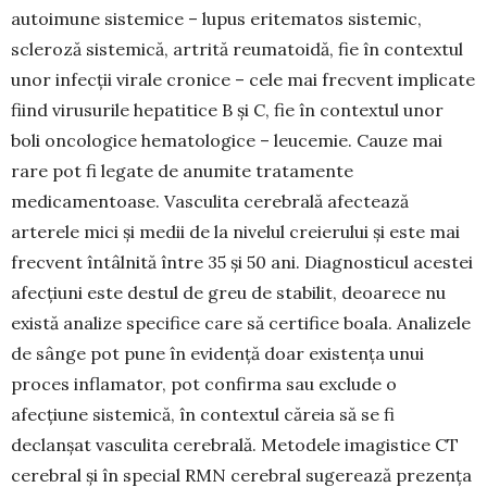
autoimune sistemice – lupus eritematos sistemic,
scleroză sistemică, artrită reumatoidă, fie în contextul
unor infecții virale cronice – cele mai frecvent implicate
fiind virusurile hepatitice B și C, fie în contextul unor
boli oncologice hematologice – leucemie. Cauze mai
rare pot fi legate de anumite tratamente
medicamentoase. Vasculita cerebrală afectează
arterele mici și medii de la nivelul creierului și este mai
frecvent întâlnită între 35 și 50 ani. Diagnosticul acestei
afecțiuni este destul de greu de stabilit, deoarece nu
există analize specifice care să certifice boala. Analizele
de sânge pot pune în evidență doar existența unui
proces inflamator, pot confirma sau exclude o
afecțiune sistemică, în contextul căreia să se fi
declanșat vasculita cerebrală. Metodele imagistice CT
cerebral și în special RMN cerebral sugerează prezența