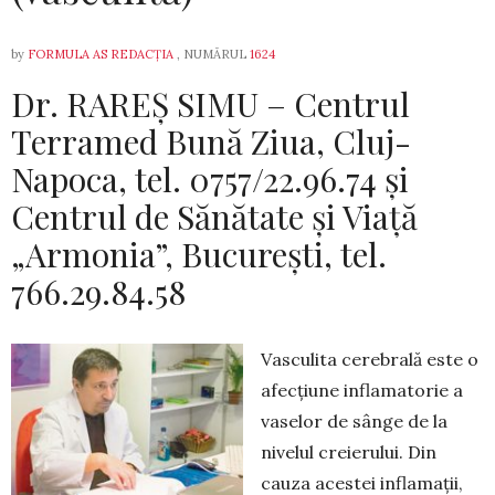
by
FORMULA AS REDACȚIA
, NUMĂRUL
1624
Dr. RAREȘ SIMU – Centrul
Terramed Bună Ziua, Cluj-
Napoca, tel. 0757/22.96.74 și
Centrul de Sănătate şi Viaţă
„Armonia”, Bucureşti, tel.
766.29.84.58
Vasculita cerebrală este o
afecțiune inflamatorie a
vaselor de sânge de la
nivelul creierului. Din
cauza acestei inflamații,