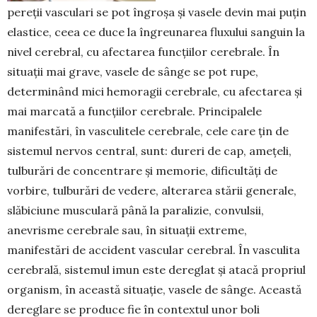
pereții vasculari se pot îngroșa și vasele devin mai puțin
elastice, ceea ce duce la îngreunarea fluxului sanguin la
nivel cerebral, cu afectarea funcțiilor cerebrale. În
situații mai grave, vasele de sânge se pot rupe,
determinând mici hemoragii cerebrale, cu afectarea și
mai marcată a funcțiilor cerebrale. Principalele
manifestări, în vasculitele cerebrale, cele care țin de
sistemul nervos central, sunt: dureri de cap, amețeli,
tulburări de concentrare și memorie, dificultăți de
vorbire, tulburări de vedere, alterarea stării generale,
slăbiciune musculară până la paralizie, convulsii,
anevrisme cerebrale sau, în situații extreme,
manifestări de accident vascular cerebral. În vasculita
cerebrală, sistemul imun este dereglat și atacă propriul
organism, în această situație, vasele de sânge. Această
dereglare se produce fie în contextul unor boli