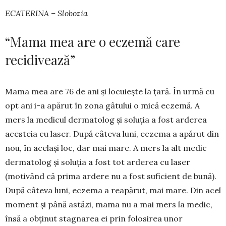
ECATERINA – Slobozia
“Mama mea are o eczemă care
recidivează”
Mama mea are 76 de ani și locuiește la țară. În urmă cu
opt ani i-a apărut în zona gâtului o mică ecze­mă. A
mers la medicul dermatolog și soluția a fost ar­derea
acesteia cu laser. După câteva luni, eczema a apărut din
nou, în același loc, dar mai mare. A mers la alt medic
dermatolog și soluția a fost tot arderea cu laser
(motivând că prima ardere nu a fost suficient de bună).
După câteva luni, eczema a reapărut, mai mare. Din acel
moment și până astăzi, mama nu a mai mers la medic,
însă a obținut stagnarea ei prin folosirea unor