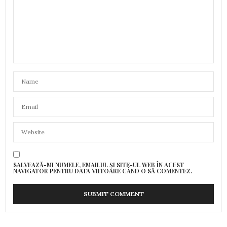
SALVEAZĂ-MI NUMELE, EMAILUL ȘI SITE-UL WEB ÎN ACEST
NAVIGATOR PENTRU DATA VIITOARE CÂND O SĂ COMENTEZ.