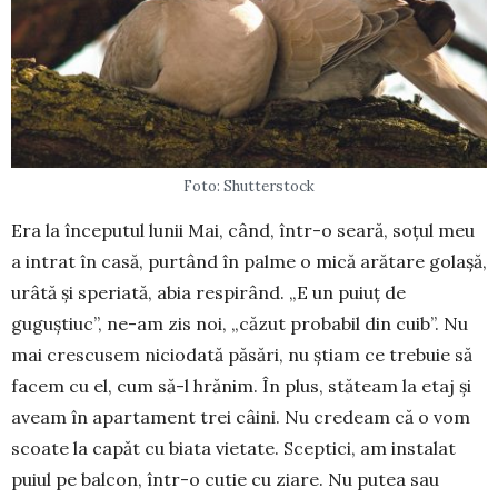
Foto: Shutterstock
Era la începutul lunii Mai, când, în­tr-o seară, soțul meu
a intrat în ca­să, purtând în palme o mică arătare golașă,
urâtă și speriată, abia respirând. „E un puiuț de
guguștiuc”, ne-am zis noi, „că­zut probabil din cuib”. Nu
mai crescusem niciodată păsări, nu știam ce trebuie să
facem cu el, cum să-l hrănim. În plus, stăteam la etaj și
aveam în apartament trei câini. Nu credeam că o vom
scoate la capăt cu biata vietate. Sceptici, am instalat
puiul pe balcon, într-o cutie cu ziare. Nu putea sau