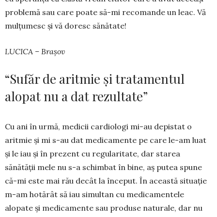
problemă sau care poate să-mi recomande un leac. Vă
mulțu­mesc și vă doresc să­nătate!
LUCICA – Brașov
“Sufăr de aritmie și tratamentul
alopat nu a dat rezultate”
Cu ani în urmă, medicii cardiologi mi-au depistat o
aritmie și mi s-au dat medica­men­te pe care le-am luat
și le iau și în prezent cu regu­la­ritate, dar starea
sănătății mele nu s-a schimbat în bine, aș putea spune
că-mi este mai rău de­cât la început. În aceas­tă si­tua­ție
m-am hotărât să iau si­multan cu medi­ca­men­tele
alopate și me­di­ca­men­te sau produse natura­le, dar nu