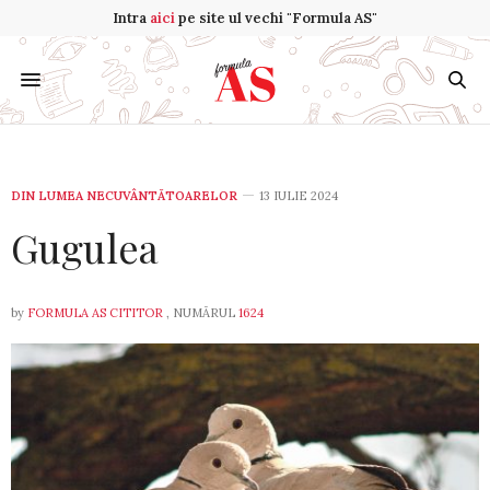
Intra
aici
pe site ul vechi "Formula AS"
DIN LUMEA NECUVÂNTĂTOARELOR
13 IULIE 2024
Gugulea
by
FORMULA AS CITITOR
, NUMĂRUL
1624