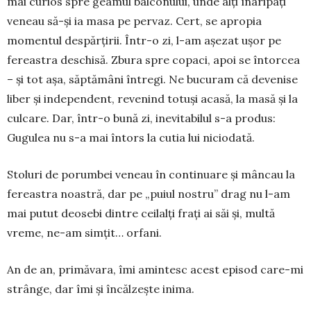
mai curios spre geamul balconului, unde alți înaripați
veneau să-și ia masa pe pervaz. Cert, se apropia
momentul despărțirii. Într-o zi, l-am așezat ușor pe
fereastra deschisă. Zbura spre copaci, apoi se întorcea
– și tot așa, săptămâni întregi. Ne bucuram că devenise
liber și independent, revenind totuși aca­să, la masă și la
culcare. Dar, într-o bună zi, ine­vitabilul s-a produs:
Gugulea nu s-a mai întors la cu­tia lui niciodată.
Stoluri de porumbei veneau în continuare și mân­cau la
fereastra noastră, dar pe „puiul nostru” drag nu l-am
mai putut deosebi dintre ceilalți frați ai săi și, multă
vreme, ne-am simțit… orfani.
An de an, primăvara, îmi amintesc acest epi­sod care-mi
strânge, dar îmi și încălzește inima.