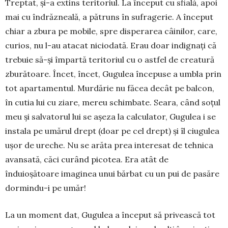
Treptat, și-a extins teritoriul. La început cu sfială, apoi
mai cu îndrăzneală, a pătruns în sufra­ge­rie. A început
chiar a zbura pe mobile, spre disperarea câi­nilor, care,
curios, nu l-au atacat niciodată. Erau doar indignați că
trebuie să-și împartă teritoriul cu o astfel de creatură
zburătoare. Încet, încet, Gugulea înce­pu­se a umbla prin
tot apartamentul. Murdărie nu făcea de­cât pe balcon,
în cutia lui cu ziare, mereu schimbate. Seara, când soțul
meu și salvatorul lui se așeza la calculator, Gugulea i se
instala pe umărul drept (doar pe cel drept) și îl ciugulea
ușor de ureche. Nu se arăta prea interesat de tehnica
avansată, căci curând pi­cotea. Era atât de
înduioșătoare imaginea unui bărbat cu un pui de pasăre
dormindu-i pe umăr!
La un moment dat, Gugulea a început să pri­veas­că tot