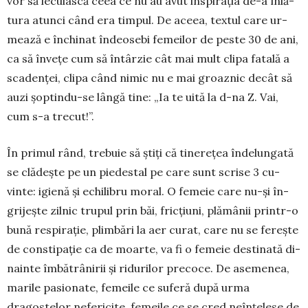
vor să le­cuiască ceea ce nu au avut inspirația de-a înlă­
tura atunci când era timpul. De aceea, textul care ur­
mează e închinat îndeosebi femei­lor de peste 30 de ani,
ca să învețe cum să în­târzie cât mai mult cli­pa fatală a
sca­denței, clipa când nimic nu e mai groaznic decât să
auzi șop­tindu-se lângă tine: „Ia te uită la d-na Z. Vai,
cum s-a tre­cut!”.
În primul rând, trebuie să știți că ti­ne­rețea înde­lun­ga­tă
se clădește pe un pie­des­tal pe care sunt scri­se 3 cu­
vinte: igi­enă și echi­li­­bru mo­ral. O fe­me­ie care nu-și în­
gri­jeș­te zilnic tru­pul prin băi, fric­țiuni, plă­mânii prin­­tr-o
bună res­pirație, plimbări la aer curat, care nu se ferește
de con­sti­pa­ție ca de moarte, va fi o fe­meie desti­nată di­
na­inte îmbătrâ­nirii și ridu­rilor pre­­coce. De ase­menea,
marile pasio­nate, fe­meile ce suferă după urma
dragostelor nefe­ricite, femeile ce se cred neîn­țelese de