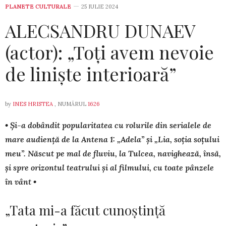
PLANETE CULTURALE
25 IULIE 2024
ALECSANDRU DUNAEV
(actor): „Toți avem nevoie
de liniște interioară”
by
INES HRISTEA
, NUMĂRUL
1626
• Și-a dobândit popularitatea cu rolurile din serialele de
mare audiență de la Antena 1: „Adela” și „Lia, soția soțului
meu”. Născut pe mal de fluviu, la Tulcea, navighează, însă,
și spre orizontul teatrului și al filmului, cu toate pânzele
în vânt •
„Tata mi-a făcut cunoștință