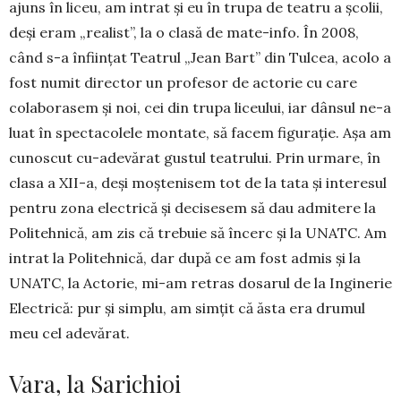
ajuns în liceu, am intrat şi eu în trupa de teatru a şcolii,
deşi eram „realist”, la o clasă de mate-info. În 2008,
când s-a înfiinţat Teatrul „Jean Bart” din Tulcea, acolo a
fost numit director un profesor de actorie cu care
colaborasem şi noi, cei din trupa liceului, iar dânsul ne-a
luat în spectacolele montate, să facem figuraţie. Aşa am
cunoscut cu-adevărat gustul teatrului. Prin urmare, în
clasa a XII-a, deşi moştenisem tot de la tata şi interesul
pentru zona electrică şi decisesem să dau admitere la
Politehnică, am zis că trebuie să încerc şi la UNATC. Am
intrat la Politehnică, dar după ce am fost admis şi la
UNATC, la Actorie, mi-am retras dosarul de la Inginerie
Electrică: pur şi simplu, am simţit că ăsta era drumul
meu cel adevărat.
Vara, la Sarichioi