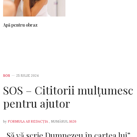
Apă pentru obraz
SOS
25 IULIE 2024
SOS – Cititorii mulțumesc
pentru ajutor
by
FORMULA AS REDACȚIA
, NUMĂRUL
1626
„Să vă scrie Dumnezeu în cartea lui”