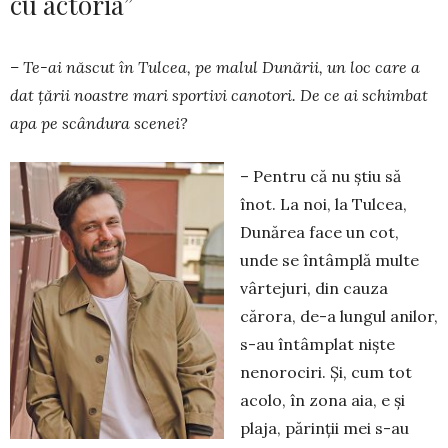
cu actoria”
– Te-ai născut în Tulcea, pe malul Dunării, un loc care a
dat ţării noastre mari sportivi canotori. De ce ai schimbat
apa pe scândura scenei?
– Pentru că nu știu să
înot. La noi, la Tulcea,
Dunărea face un cot,
unde se întâmplă multe
vârtejuri, din cauza
cărora, de-a lungul anilor,
s-au întâmplat nişte
nenorociri. Şi, cum tot
acolo, în zona aia, e şi
plaja, părinţii mei s-au