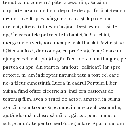
temut ca nu cumva să păţesc ceva rău, aşa că în
copilărie m-au cam ţinut departe de apă. Însă nici eu nu
m-am dovedit prea sârguincios, că şi după ce am
crescut, uite că tot n-am învăţat. Deşi n-am frică de
apă! În vacanţele petrecute la bunici, în Sarichioi,
mergeam cu verişoara mea pe malul lacului Razim şi ne
bălăceam în el, dar tot aşa, cu prudenţă, în apă care ne
ajungea cel mult până la gât. Deci, ce s-o mai lungim, pe
partea cu apa, din start n-am fost „calificat”. Iar spre
actorie, m-am îndreptat natural: tata a fost cel care
ne-a făcut cunoş­tinţă. Lucra în cadrul Portului Liber
Sulina, fiind ofiţer electrician, însă era pasionat de
teatru şi film, avea o trupă de actori amatori în Sulina,
aşa că m-a introdus şi pe mine în universul pasiunii lui,
ajutându-mă inclusiv să mă pregătesc pentru micile
schiţe montate pentru serbările şcolare. Apoi, când am