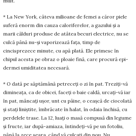
mult.
* La New York, câteva milioane de femei a căror piele
suferă enorm din cauza caloriferelor, a gazului și a
marii călduri produse de atâtea becuri elec­trice, nu se
culcă până nu-și vaporizează fața, timp de
cincisprezece minute, cu apă plată. Ele primesc în
chipul acesta pe obraz o ploaie fină, care pro­cură epi­
dermei umi­di­tatea necesară.
* O dată pe săptămână pe­treceți o zi în pat. Treziți-vă
dimi­neața, ca de obicei, faceți o baie caldă, urcați-vă iar
în pat, mâncați ușor, unt cu pâine, o ceașcă de ciocolată
și stați li­niș­tite, îmbrăca­te în halat, în odaia în­chisă, cu
per­delele tra­se. La 12, luați o masă compusă din le­gume
și fructe, iar după-amiaza, întin­deți-vă pe un fo­toliu,
până la zece seara, când vă culcați din nou. Nu