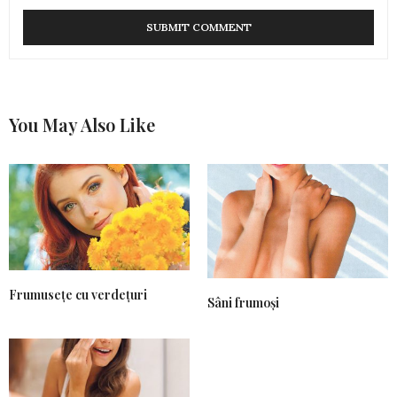
You May Also Like
Frumusețe cu verdețuri
Sâni frumoși