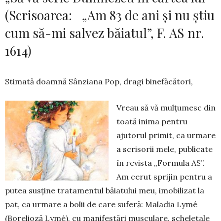
(Scrisoarea: „Am 83 de ani și nu știu
cum să-mi salvez băiatul”, F. AS nr.
1614)
Stimată doamnă Sânziana Pop, dragi binefăcători,
Vreau să vă mulțumesc din
toată inima pentru
ajutorul primit, ca urmare
a scrisorii mele, publicate
în revista „Formula AS”.
Am cerut sprijin pentru a
putea susține trata­mentul băiatului meu, imobilizat la
pat, ca urmare a bolii de care suferă: Maladia Lymé
(Borelioză Lymé), cu manifestări muscu­la­re, scheletale