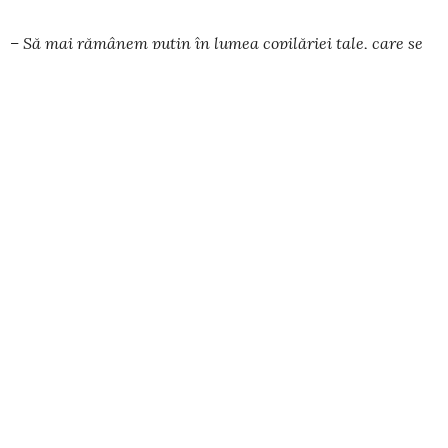
– Să mai rămânem puţin în lumea copilăriei tale, care se
potrivește cu vara de-afară; ce fel de jocuri se încingeau pe
malul Dunării, cum arăta „ograda” copilăriei tale?
În perioada liceului, pe scena teatrului ”Jean Bart”