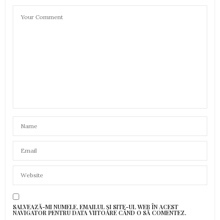
SALVEAZĂ-MI NUMELE, EMAILUL ȘI SITE-UL WEB ÎN ACEST
NAVIGATOR PENTRU DATA VIITOARE CÂND O SĂ COMENTEZ.