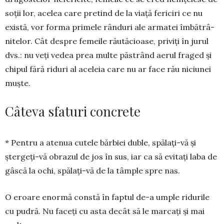
soții lor, acelea care pretind de la viață fericiri ce nu
există, vor forma primele rânduri ale armatei îmbătrâ­
nitelor. Cât despre fe­mei­le răută­cioase, priviți în jurul
dvs.: nu veți ve­dea prea multe păstrând aerul fra­ged și
chipul fără ri­duri al aceleia care nu ar face rău niciunei
muște.
Câteva sfaturi concrete
* Pentru a atenua cutele bărbiei du­ble, spălați-vă și
ștergeți-vă obrazul de jos în sus, iar ca să evitați laba de
gâscă la ochi, spălați-vă de la tâmple spre nas.
O eroare enormă constă în faptul de-a umple ridurile
cu pudră. Nu fa­ceți cu asta decât să le marcați și mai