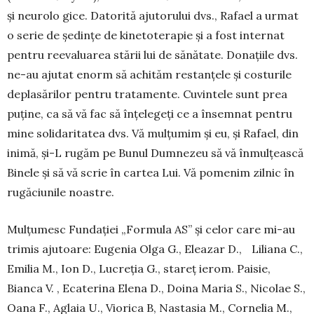
și neurolo­ gice. Datorită ajuto­rului dvs., Rafael a urmat
o serie de ședințe de kinetoterapie și a fost internat
pen­­tru reeva­lua­rea stării lui de să­nătate. Dona­ții­le dvs.
ne-au aju­tat enorm să achi­tăm res­tan­țele și costurile
de­pla­sărilor pen­tru tra­tamente. Cu­vin­tele sunt prea
pu­ține, ca să vă fac să înțelegeți ce a însemnat pentru
mine so­lidaritatea dvs. Vă mulțumim și eu, și Ra­fael, din
inimă, și-L rugăm pe Bunul Dum­nezeu să vă înmulțească
Binele și să vă scrie în cartea Lui. Vă pomenim zilnic în
rugă­ciu­nile noastre.
Mulțumesc Fundației „Formula AS” și celor care mi-au
trimis ajutoare: Eugenia Ol­ga G., Eleazar D., Liliana C.,
Emilia M., Ion D., Lucreția G., stareț ierom. Paisie,
Bianca V. , Ecaterina Elena D., Doina Maria S., Nicolae S.,
Oana F., Aglaia U., Vio­rica B, Nastasia M., Cornelia M.,