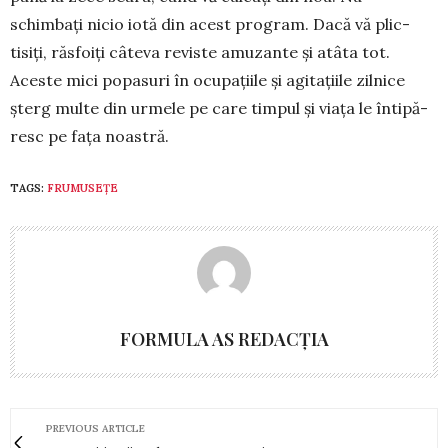
schimbați nicio iotă din acest program. Dacă vă plic­
tisiți, răsfoiți câteva reviste amu­zante și atâta tot.
Aceste mici popasuri în ocu­pațiile și agitațiile zilnice
șterg mul­te din urmele pe care timpul și via­ța le întipă­
resc pe fața noastră.
TAGS:
FRUMUSEȚE
FORMULA AS REDACȚIA
PREVIOUS ARTICLE