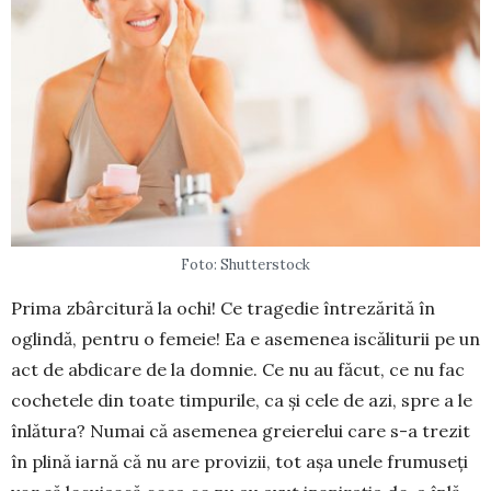
Foto: Shutterstock
Prima zbârcitură la ochi! Ce tragedie în­trezărită în
oglindă, pentru o femeie! Ea e asemenea is­că­li­turii pe un
act de abdicare de la dom­nie. Ce nu au făcut, ce nu fac
co­chetele din toate timpurile, ca și cele de azi, spre a le
înlătura? Numai că ase­menea greierelui care s-a trezit
în plină iarnă că nu are provizii, tot așa unele frumuseți