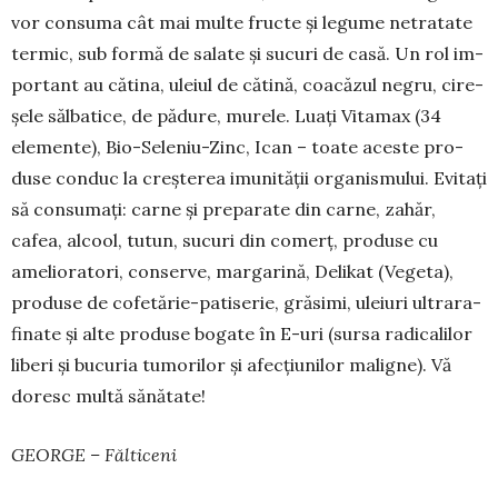
vor consuma cât mai multe fructe și legume netratate
ter­mic, sub for­mă de salate și sucuri de casă. Un rol im­
por­­tant au că­tina, uleiul de cătină, coa­­­căzul negru, ci­re­
șele sălbatice, de pădure, mu­rele. Luați Vi­tamax (34
elemente), Bio-Se­leniu-Zinc, Ican – toate aces­te pro­
duse conduc la creș­terea imunității organis­mului. Evitați
să consu­mați: carne și preparate din carne, zahăr,
cafea, al­cool, tutun, sucuri din co­merț, produse cu
ame­lio­ratori, con­serve, marga­rină, Delikat (Vegeta),
pro­du­se de cofe­tărie-pa­tiserie, grăsimi, uleiuri ultra­ra­
fi­nate și alte pro­duse bogate în E-uri (sursa ra­dicalilor
li­beri și bucuria tumorilor și afecțiunilor ma­ligne). Vă
doresc multă sănătate!
GEORGE – Fălticeni