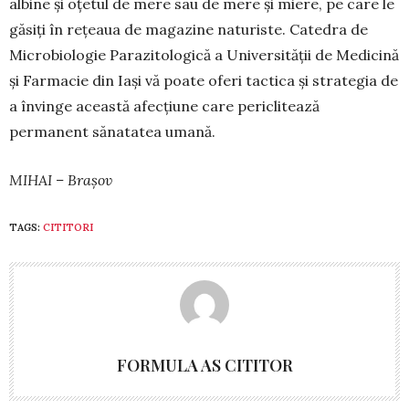
albine și oțetul de mere sau de mere și miere, pe care le
găsiți în rețeaua de ma­gazine naturiste. Ca­tedra de
Microbiologie Pa­­ra­zi­to­lo­gică a Univer­sită­ții de Medicină
și Farmacie din Iași vă poate oferi tactica și strategia de
a în­vinge această afec­țiune care peri­cli­tea­ză
permanent sănatatea uma­nă.
MIHAI – Brașov
TAGS:
CITITORI
FORMULA AS CITITOR