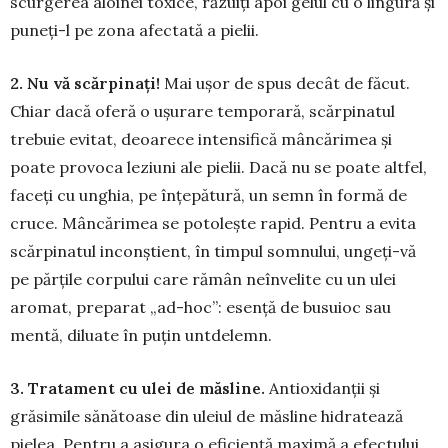
scurgerea aloinei toxice, răzuiți apoi gelul cu o lingură și
puneți-l pe zona afectată a pielii.
2. Nu vă scărpinați!
Mai ușor de spus decât de făcut.
Chiar dacă oferă o ușurare temporară, scărpinatul
trebuie evitat, deoarece intensifică mâncărimea și
poate provoca leziuni ale pielii. Dacă nu se poate altfel,
faceți cu unghia, pe înțepătură, un semn în formă de
cruce. Mâncărimea se potolește rapid. Pentru a evita
scărpinatul inconștient, în timpul somnului, ungeți-vă
pe părțile corpului care rămân neînvelite cu un ulei
aromat, preparat „ad-hoc”: esență de busuioc sau
mentă, diluate în puțin untdelemn.
3. Tratament cu ulei de măsline.
Antioxidanții și
grăsimile sănătoase din uleiul de măsline hidratează
pielea. Pentru a asigura o eficiență maximă a efectului