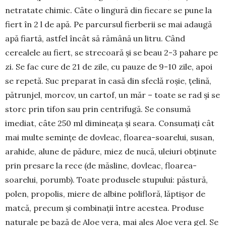
netratate chi­mic. Câte o lingură din fiecare se pune la
fiert în 2 l de apă. Pe parcursul fier­berii se mai ada­ugă
apă fiartă, ast­fel încât să rămână un litru. Când
cerealele au fiert, se strecoară și se beau 2-3 pa­hare pe
zi. Se fac cure de 21 de zile, cu pauze de 9-10 zile, apoi
se repetă. Suc preparat în casă din sfeclă roșie, țelină,
pătrunjel, mor­cov, un cartof, un măr – toate se rad și se
storc prin tifon sau prin centrifugă. Se con­sumă
imediat, câte 250 ml di­mineața și seara. Con­su­mați cât
mai multe se­mințe de dovleac, floarea-soa­relui, su­san,
arahide, alune de pădure, miez de nucă, uleiuri ob­ți­nute
prin pre­sare la rece (de măsline, dovleac, floa­­rea-
soarelui, porumb). Toa­te pro­dusele stupului: păs­tură,
po­len, pro­polis, miere de albine poli­floră, lăp­tișor de
mat­că, precum și com­binații între aces­tea. Produse
natu­rale pe bază de Aloe vera, mai ales Aloe vera gel. Se