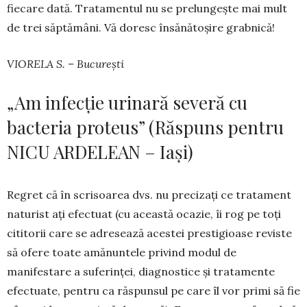
fiecare dată. Tra­­ta­mentul nu se prelun­geș­te mai mult
de trei săp­tămâni. Vă doresc însă­nă­toșire grabnică!
VIORELA S. – București
„Am infecție urinară severă cu
bacteria proteus” (Răspuns pentru
NICU ARDELEAN – Iași)
Regret că în scrisoarea dvs. nu precizați ce tra­tament
naturist ați efectuat (cu această ocazie, îi rog pe toți
cititorii care se adresează acestei pres­ti­gioase reviste
să ofere toate amănuntele pri­vind mo­dul de
manifestare a suferinței, diag­nos­tice și tra­tamente
efectuate, pentru ca răspun­sul pe care îl vor primi să fie