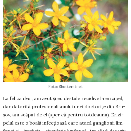
Foto: Shutterstock
La fel ca dvs., am avut și eu destule recidive la erizipel,
dar datorită profesionalismului unei doc­torițe din Bra­
șov, am scăpat de el (sper că pen­tru totdeauna). Eri­zi­
pelul este o boală infecțioasă care atacă ganglionii lim­
fa­tici și – implicit – circu­lația limfatică. Am să vă descriu