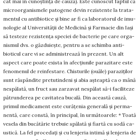
cât mai în cu­noștință de cauză). Este cunoscut faptul că
micro­orga­nismele pa­to­ge­ne devin rezistente la trata­
mentul cu antibiotice și bine ar fi ca laboratorul de imu­
nologie al Uni­versi­tății de Me­dicină și Far­macie din Iași
să testeze rezistența speciei de bacterie pe care orga­
nis­­mul dvs. o găzduiește, pentru a se schimba anti­
bioticul care vi se ad­ministrează în pre­­zent. Un alt
aspect care poate exista în afec­țiu­nile pa­razitare este
fenome­nul de reinfestare. Chisturile (ouăle) paraziți­lor
sunt răspândite pre­tu­tindeni și abia așteaptă ca o mână
nespălată, un fruct sau zarzavat nespălat să-i fa­ciliteze
pă­trunderea pe cavitatea bu­ca­lă. Din această cauză,
primul medica­ment este curățenia generală și per­ma­
nentă, care constă, în principal, în ur­mă­­toarele: * Toată
vesela din bucă­tă­rie tre­buie spă­la­tă și fiartă cu so­dă ca­
ustică. La fel pro­cedați și cu lenjeria intimă și len­jeria de