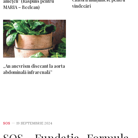
amețeli” (Răspuns pentru
vindecări
MARIA – Beclean)
„An anevrism disecant la aorta
abdominală infrarenală”
SOS
19 SEPTEMBRIE 2024
SOS – Fundația „Formula