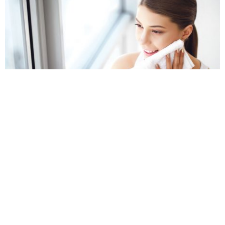
5. Îngrijirea zilnică.
Aplicarea regulată a unei creme
grase, după spălare, reduce mâncărimea, roșeața și
senzația de tensiune a pielii. Adecvate sunt loțiunile
emoliente și uleiurile hrănitoare de migdale sau de
luminița-nopții, substanțele care tonifică pielea, precum
ceramidele și acizii grași Omega 6.