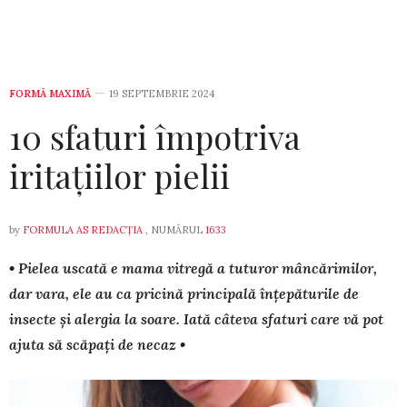
FORMĂ MAXIMĂ
19 SEPTEMBRIE 2024
10 sfaturi împotriva
iritațiilor pielii
by
FORMULA AS REDACȚIA
, NUMĂRUL
1633
• Pielea uscată e mama vitregă a tuturor mâncărimilor,
dar vara, ele au ca pricină principală înțepăturile de
insecte și alergia la soare. Iată câteva sfaturi care vă pot
ajuta să scăpați de necaz •