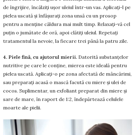
de îngrijire, încălziți ușor uleiul într-un vas. Aplicați-l pe
pielea uscată și înfășurați zona unsă cu un prosop
pentru a menține căldura mai mult timp. Relaxați-vă cel
puțin o jumătate de oră, apoi clătiți uleiul. Repetați
tratamentul la nevoie, la fiecare trei până la patru zile.
4. Piele fină, cu ajutorul mierii.
Datorită substanțelor
nutritive pe care le conține, mierea este ideală pentru
pielea uscată. Aplicați-o pe zona afectată de mâncărimi,
sau preparați acasă o mască facută cu miere și ulei de
cocos. Suplimentar, un exfoliant preparat din miere și
sare de mare, în raport de 1:2, îndepărtează celulele
moarte ale pielii.