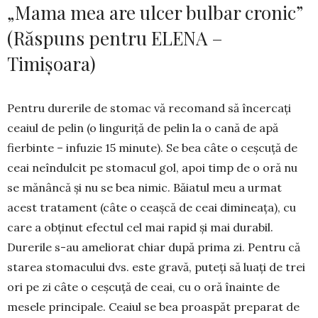
„Mama mea are ulcer bulbar cronic”
(Răspuns pentru ELENA –
Timișoara)
Pentru durerile de stomac vă recomand să încercați
ceaiul de pelin (o linguriță de pelin la o cană de apă
fierbinte – infuzie 15 minute). Se bea câte o ceșcuță de
ceai neîndulcit pe stomacul gol, apoi timp de o oră nu
se mănâncă și nu se bea nimic. Băiatul meu a urmat
acest tra­tament (câte o ceașcă de ceai dimineața), cu
care a ob­ținut efectul cel mai rapid și mai durabil.
Durerile s-au ame­­liorat chiar după prima zi. Pentru că
starea sto­ma­cului dvs. este gravă, puteți să luați de trei
ori pe zi câ­te o ceșcuță de ceai, cu o oră înainte de
mesele prin­cipale. Ceaiul se bea proaspăt pre­parat de