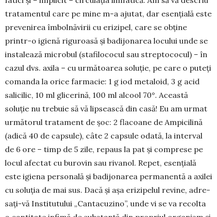
tra­tamentul care pe mine m-a ajutat, dar esențială este
pre­venirea îmbolnăvirii cu erizipel, care se obține
printr-o igie­nă riguroasă și badijonarea locului unde se
instalează mi­cro­bul (stafilococul sau streptococul) – în
cazul dvs. axila – cu ur­mă­toarea soluție, pe care o puteți
comanda la orice far­ma­cie: 1 g iod metaloid, 3 g acid
salicilic, 10 ml gli­­ce­rină, 100 ml alcool 70°. Această
soluție nu tre­buie să vă lip­seas­că din casă! Eu am urmat
ur­mătorul tratament de șoc: 2 flacoane de Ampici­lină
(adică 40 de capsu­le), câte 2 capsule odată, la in­terval
de 6 ore – timp de 5 zile, repaus la pat și com­prese pe
locul afectat cu burovin sau ri­va­nol. Repet, esen­țială
este igiena personală și badijo­na­rea per­ma­nentă a axilei
cu so­luția de mai sus. Dacă și așa erizipelul revine, adre­
sați-vă Institu­tului „Cantacuzino”, unde vi se va recolta
o can­titate infimă de substan­ță din pro­priul or­ga­nism și