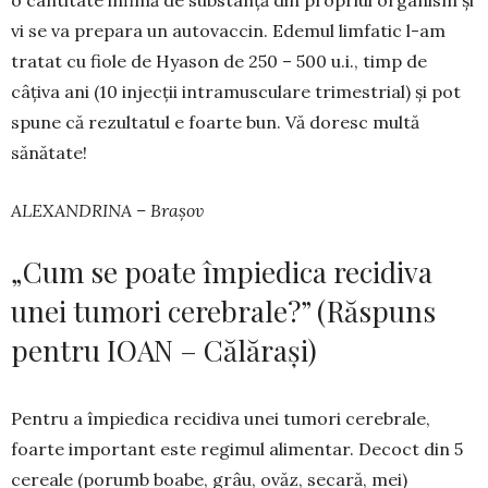
vi se va prepara un au­tovaccin. Ede­mul limfatic l-am
tratat cu fiole de Hyason de 250 – 500 u.i., timp de
câțiva ani (10 injecții intra­mus­culare tri­mes­trial) și pot
spu­ne că rezultatul e foarte bun. Vă doresc multă
sănătate!
ALEXANDRINA – Brașov
„Cum se poate împiedica recidiva
unei tumori cerebrale?” (Răspuns
pentru IOAN – Călărași)
Pentru a împiedica recidiva unei tumori ce­rebrale,
foarte important este regi­mul alimentar. De­coct din 5
cereale (po­rumb boabe, grâu, ovăz, se­cară, mei)