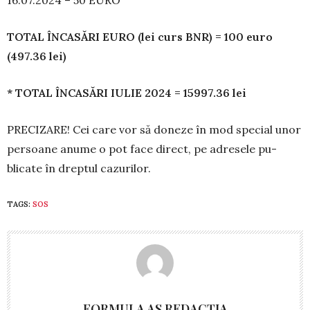
TOTAL ÎNCASĂRI EURO (lei curs BNR) = 100 euro
(497.36 lei)
* TOTAL ÎNCASĂRI IULIE 2024 = 15997.36 lei
PRECIZARE! Cei care vor să doneze în mod spe­cial unor
per­soa­ne anume o pot face di­rect, pe adresele pu­
blicate în dreptul cazu­rilor.
TAGS:
SOS
FORMULA AS REDACȚIA