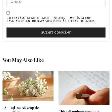
SALVEAZĂ-MI NUMELE, EMAILUL ȘI SITE-UL WEB ÎN ACEST
NAVIGATOR PENTRU DATA VIITOARE CÂND O SĂ COMENTEZ.
You May Also Like
„Ajutați-mă să scap de
Cititorii mulțumesc pentru