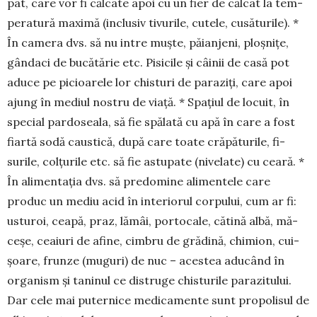
pat, care vor fi căl­cate apoi cu un fier de călcat la tem­
pe­ratură ma­ximă (inclusiv tivurile, cu­tele, cu­să­tu­rile). *
În camera dvs. să nu intre muș­te, pă­ian­jeni, ploș­nițe,
gân­daci de bu­că­tărie etc. Pisicile și câi­nii de casă pot
aduce pe picioarele lor chisturi de pa­ra­ziți, care apoi
ajung în mediul nostru de viață. * Spațiul de locuit, în
spe­cial pardoseala, să fie spă­lată cu apă în care a fost
fiartă sodă ca­ustică, după care toate crăpăturile, fi­­
surile, col­țurile etc. să fie astu­pate (ni­ve­late) cu ceară. *
În ali­men­tația dvs. să predomine alimen­te­le care
produc un me­diu acid în inte­riorul corpului, cum ar fi:
us­turoi, cea­pă, praz, lă­mâi, por­tocale, cătină albă, mă­
ceșe, cea­iuri de afi­ne, cimbru de gră­dină, chi­mion, cui­
șoare, frunze (muguri) de nuc – acestea adu­când în
organism și taninul ce distruge chistu­rile pa­ra­zitului.
Dar cele mai puternice me­dica­mente sunt propolisul de