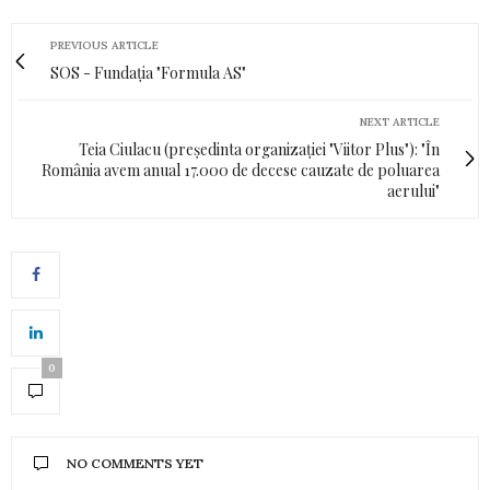
PREVIOUS ARTICLE
SOS - Fundația "Formula AS"
NEXT ARTICLE
Teia Ciulacu (președinta organizației "Viitor Plus"): "În
România avem anual 17.000 de decese cauzate de poluarea
aerului"
0
NO COMMENTS YET