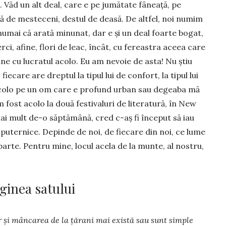
 Văd un alt deal, care e pe jumătate fâneață, pe
 de mesteceni, destul de deasă. De altfel, noi numim
 numai că arată minunat, dar e și un deal foarte bogat,
ci, afine, flori de leac, încât, cu fereastra aceea care
ne cu lucratul acolo. Eu am nevoie de asta! Nu știu
, fiecare are dreptul la tipul lui de confort, la tipul lui
acolo pe un om care e profund urban sau degeaba mă
fost acolo la două festivaluri de literatură, în New
ai mult de-o săptămână, cred c-aș fi început să iau
puternice. Depinde de noi, de fiecare din noi, ce lume
arte. Pentru mine, locul acela de la munte, al nostru,
rginea satului
r și mâncarea de la țărani mai există sau sunt simple