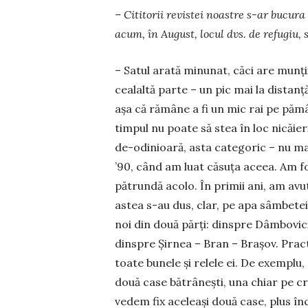
– Cititorii revistei noastre s-ar bucu
acum, în August, locul dvs. de refugiu,
– Satul arată minunat, căci are munții
cealaltă parte – un pic mai la distan
așa că rămâne a fi un mic rai pe pămâ
timpul nu poate să stea în loc nicăieri
de-odinioară, asta categoric – nu mai
’90, când am luat căsuța aceea. Am fo
pătrundă acolo. În primii ani, am avu
astea s-au dus, clar, pe apa sâmbetei,
noi din două părți: dinspre Dâmbovic
dinspre Șirnea – Bran – Brașov. Pract
toate bunele și relele ei. De exemplu,
două case bătrânești, una chiar pe cre
vedem fix aceleași două case, plus în