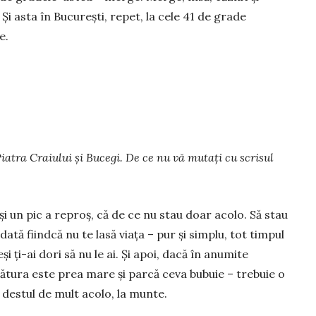
 Și asta în București, repet, la cele 41 de grade
e.
iatra Craiului și Bucegi. De ce nu vă mutați cu scrisul
și un pic a reproș, că de ce nu stau doar acolo. Să stau
tă fiindcă nu te lasă viața – pur și simplu, tot timpul
și ți-ai dori să nu le ai. Și apoi, dacă în anumite
ătura este prea mare și parcă ceva bubuie – trebuie o
destul de mult acolo, la munte.