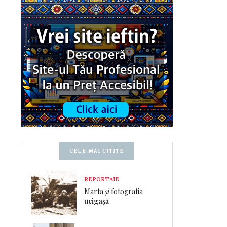
CELE MAI CITITE
REPORTAJE
Marta
și
fotografia
ucigașă