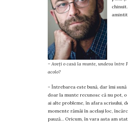
chinuit.
amintit
– Aveți o casă la munte, undeva între P
acolo?
– Întrebarea este bună, dar îmi sună 
doar la munte recunosc că nu pot, o da
ai alte probleme, în afara scrisului, de
momente rămâi în același loc, încărc
pauză… Oricum, în vara asta am stat 