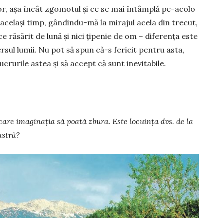
ișor, așa încât zgomotul și ce se mai întâmplă pe-acolo
 același timp, gândindu-mă la mirajul acela din trecut,
 răsărit de lună și nici țipenie de om – diferența este
sul lumii. Nu pot să spun că-s fericit pentru asta,
rurile astea și să accept că sunt inevitabile.
care ima­ginația să poată zbura. Este locuința dvs. de la
astră?