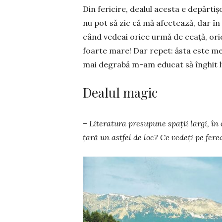
Din fericire, dea­lul acesta e depărt
nu pot să zic că mă afectează, dar în
când vedeai orice urmă de ceață, orice
foarte mare! Dar repet: ăsta este mer
mai degrabă m-am educat să înghit luc
Dealul magic
– Literatura presupune spații largi, în 
țară un astfel de loc? Ce vedeți pe fere