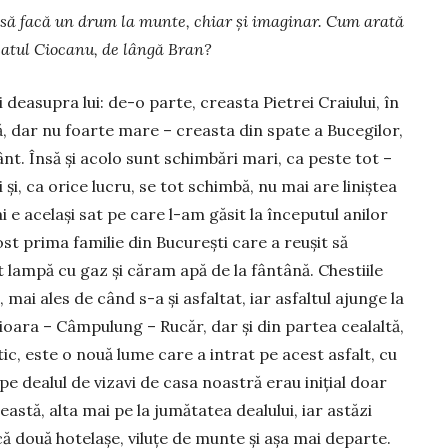
ra să facă un drum la munte, chiar și imaginar. Cum arată
 satul Ciocanu, de lângă Bran?
 deasupra lui: de-o parte, creasta Pietrei Craiului, în
ță, dar nu foarte mare – creasta din spate a Bucegilor,
nt. Însă și acolo sunt schimbări mari, ca peste tot –
 și, ca orice lucru, se tot schimbă, nu mai are liniștea
 e același sat pe care l-am găsit la începutul anilor
st prima familie din București care a reușit să
t lampă cu gaz și căram apă de la fântână. Chestiile
 mai ales de când s-a și asfaltat, iar asfaltul ajunge la
ioara – Câmpulung – Rucăr, dar și din partea cealaltă,
ic, este o nouă lume care a intrat pe acest asfalt, cu
 pe dealul de vizavi de casa noastră erau inițial doar
astă, alta mai pe la jumătatea dealului, iar astăzi
că două hotelașe, viluțe de munte și așa mai departe.