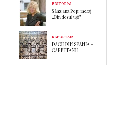
EDITORIAL
Sânziana Pop: mesaj
„Din dosul ușii”
REPORTAJE
DACII DIN SPANIA –
CARPETANII