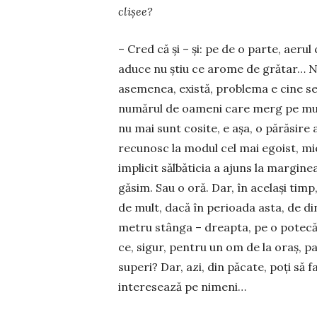
clișee?
– Cred că și – și: pe de o parte, aerul
aduce nu știu ce arome de grătar… Nu 
asemenea, există, problema e cine se
numărul de oameni care merg pe munt
nu mai sunt cosite, e așa, o părăsire a f
recunosc la modul cel mai egoist, mie
implicit sălbăticia a ajuns la margin
găsim. Sau o oră. Dar, în același timp
de mult, dacă în perioada asta, de di
metru stânga – dreapta, pe o potecă, 
ce, sigur, pentru un om de la oraș, p
superi? Dar, azi, din păcate, poți să f
interesează pe nimeni…