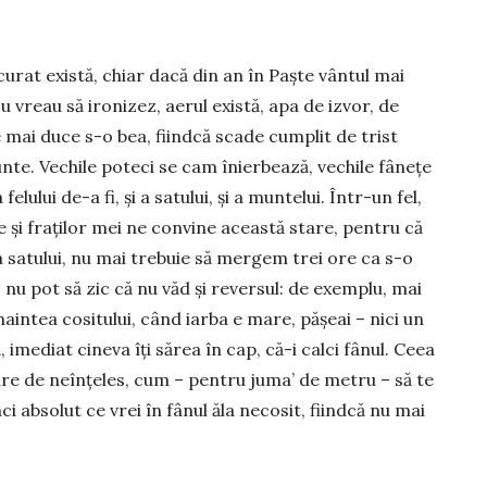
 curat există, chiar dacă din an în Paște vântul mai
vreau să ironizez, aerul există, apa de izvor, de
 mai duce s-o bea, fiindcă scade cumplit de trist
e. Vechile poteci se cam înierbează, vechile fânețe
elului de-a fi, și a satului, și a muntelui. Într-un fel,
 și fraților mei ne convine această stare, pentru că
ea satului, nu mai trebuie să mergem trei ore ca s-o
, nu pot să zic că nu văd și reversul: de exemplu, mai
naintea cositului, când iarba e mare, pășeai – nici un
imediat cineva îți sărea în cap, că-i calci fânul. Ceea
are de neînțeles, cum – pentru juma’ de metru – să te
aci absolut ce vrei în fânul ăla necosit, fiindcă nu mai