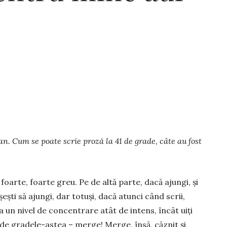
n. Cum se poate scrie proză la 41 de grade, câte au fost
 foarte, foarte greu. Pe de altă parte, dacă ajungi, și
șești să ajungi, dar totuși, dacă atunci când scrii,
la un nivel de concentrare atât de intens, încât uiți
 de gradele-astea – merge! Merge, însă, căznit și