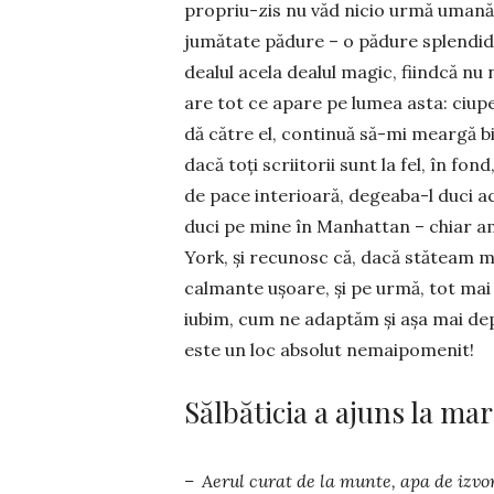
propriu-zis nu văd nicio urmă umană.
jumătate pădure – o pădure splendidă
dealul acela dealul magic, fiindcă nu
are tot ce apare pe lumea asta: ciuper
dă către el, continuă să-mi meargă bi
dacă toți scriitorii sunt la fel, în fond
de pace interioară, degeaba-l duci 
duci pe mine în Manhattan – chiar am 
York, și recunosc că, dacă stăteam m
calmante ușoare, și pe urmă, tot mai 
iubim, cum ne adaptăm și așa mai dep
este un loc absolut nemaipomenit!
Sălbăticia a ajuns la ma
– Aerul curat de la munte, apa de izvo