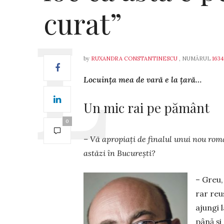
curat”
by
RUXANDRA CONSTANTINESCU
, NUMĂRUL
1634
Locuința mea de vară e la țară…
Un mic rai pe pământ
0
– Vă apropiați de finalul unui nou roma
astăzi în București?
– Greu,
rar reu
ajungi 
până și