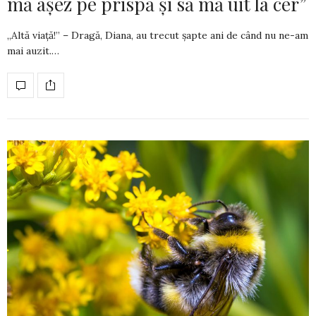
mă așez pe prispă și să mă uit la cer”
„Altă viață!” – Dragă, Diana, au trecut şapte ani de când nu ne-am
mai auzit.…