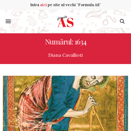
Intra
aici
pe site ul vechi "Formula AS"
Numărul: 1634
Diana Cavallioti