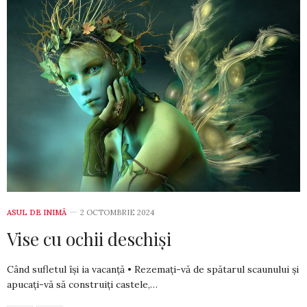
ASUL DE INIMĂ
2 OCTOMBRIE 2024
Vise cu ochii deschiși
Când sufletul își ia vacanță • Rezemați-vă de spătarul scaunului și
apucați-vă să construiți castele,…