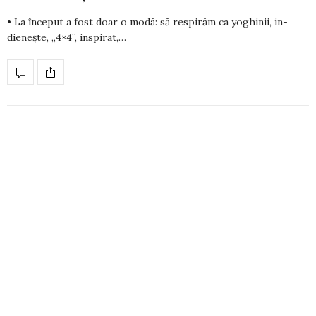
• La început a fost doar o modă: să respirăm ca yo­ghinii, in­
dienește, „4×4”, inspirat,…